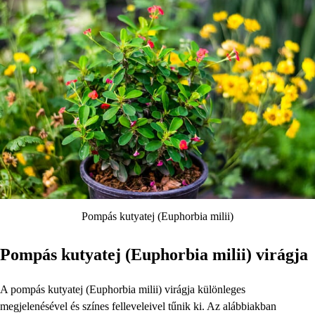
Pompás kutyatej (Euphorbia milii)
Pompás kutyatej (Euphorbia milii) virágja
A pompás kutyatej (Euphorbia milii) virágja különleges
megjelenésével és színes felleveleivel tűnik ki. Az alábbiakban