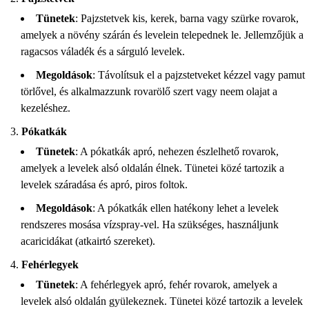
Tünetek
: Pajzstetvek kis, kerek, barna vagy szürke rovarok,
amelyek a növény szárán és levelein telepednek le. Jellemzőjük a
ragacsos váladék és a sárguló levelek.
Megoldások
: Távolítsuk el a pajzstetveket kézzel vagy pamut
törlővel, és alkalmazzunk rovarölő szert vagy neem olajat a
kezeléshez.
Pókatkák
Tünetek
: A pókatkák apró, nehezen észlelhető rovarok,
amelyek a levelek alsó oldalán élnek. Tünetei közé tartozik a
levelek száradása és apró, piros foltok.
Megoldások
: A pókatkák ellen hatékony lehet a levelek
rendszeres mosása vízspray-vel. Ha szükséges, használjunk
acaricidákat (atkairtó szereket).
Fehérlegyek
Tünetek
: A fehérlegyek apró, fehér rovarok, amelyek a
levelek alsó oldalán gyülekeznek. Tünetei közé tartozik a levelek