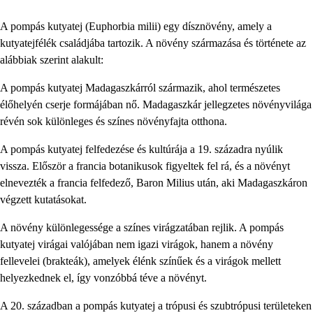
A pompás kutyatej (Euphorbia milii) egy dísznövény, amely a
kutyatejfélék családjába tartozik. A növény származása és története az
alábbiak szerint alakult:
A pompás kutyatej Madagaszkárról származik, ahol természetes
élőhelyén cserje formájában nő. Madagaszkár jellegzetes növényvilága
révén sok különleges és színes növényfajta otthona.
A pompás kutyatej felfedezése és kultúrája a 19. századra nyúlik
vissza. Először a francia botanikusok figyeltek fel rá, és a növényt
elnevezték a francia felfedező, Baron Milius után, aki Madagaszkáron
végzett kutatásokat.
A növény különlegessége a színes virágzatában rejlik. A pompás
kutyatej virágai valójában nem igazi virágok, hanem a növény
fellevelei (brakteák), amelyek élénk színűek és a virágok mellett
helyezkednek el, így vonzóbbá téve a növényt.
A 20. században a pompás kutyatej a trópusi és szubtrópusi területeken