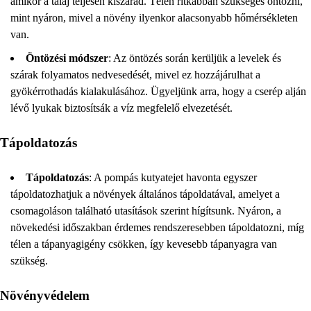
amikor a talaj teljesen kiszárad. Télen ritkábban szükséges öntözni,
mint nyáron, mivel a növény ilyenkor alacsonyabb hőmérsékleten
van.
Öntözési módszer
: Az öntözés során kerüljük a levelek és
szárak folyamatos nedvesedését, mivel ez hozzájárulhat a
gyökérrothadás kialakulásához. Ügyeljünk arra, hogy a cserép alján
lévő lyukak biztosítsák a víz megfelelő elvezetését.
Tápoldatozás
Tápoldatozás
: A pompás kutyatejet havonta egyszer
tápoldatozhatjuk a növények általános tápoldatával, amelyet a
csomagoláson található utasítások szerint hígítsunk. Nyáron, a
növekedési időszakban érdemes rendszeresebben tápoldatozni, míg
télen a tápanyagigény csökken, így kevesebb tápanyagra van
szükség.
Növényvédelem