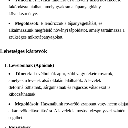
fakóodásra utalhat, amely gyakran a tápanyaghiány
következménye.
Megoldások
: Ellenőrizzük a tápanyagellátást, és
alkalmazzunk megfelelő növényi tápoldatot, amely tartalmazza a
szükséges mikrotápanyagokat.
Lehetséges kártevők
Levélbolhák (Aphidák)
Tünetek
: Levélbolhák apró, zöld vagy fekete rovarok,
amelyek a levelek alsó oldalán találhatók. A levelek
deformálódhatnak, sárgulhatnak és ragacsos váladékot is
kibocsáthatnak.
Megoldások
: Használjunk rovarölő szappant vagy neem olajat
a kártevők eltávolítására. A levelek lemosása vízspray-vel szintén
segíthet.
Pajzstetvek