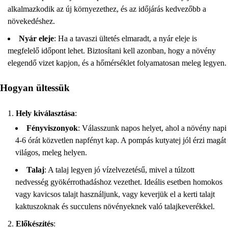
alkalmazkodik az új környezethez, és az időjárás kedvezőbb a
növekedéshez.
Nyár eleje
: Ha a tavaszi ültetés elmaradt, a nyár eleje is
megfelelő időpont lehet. Biztosítani kell azonban, hogy a növény
elegendő vizet kapjon, és a hőmérséklet folyamatosan meleg legyen.
Hogyan ültessük
Hely kiválasztása
:
Fényviszonyok
: Válasszunk napos helyet, ahol a növény napi
4-6 órát közvetlen napfényt kap. A pompás kutyatej jól érzi magát
világos, meleg helyen.
Talaj
: A talaj legyen jó vízelvezetésű, mivel a túlzott
nedvesség gyökérrothadáshoz vezethet. Ideális esetben homokos
vagy kavicsos talajt használjunk, vagy keverjük el a kerti talajt
kaktuszoknak és succulens növényeknek való talajkeverékkel.
Előkészítés
: