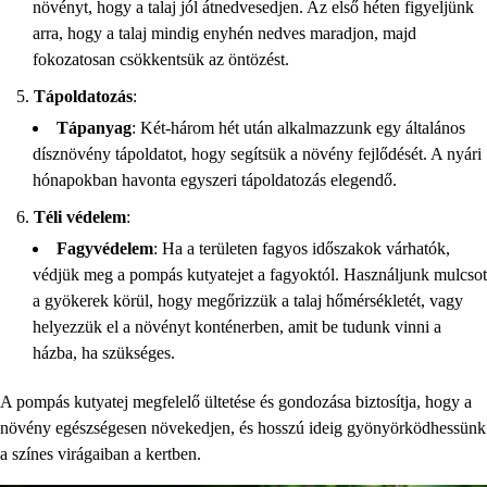
növényt, hogy a talaj jól átnedvesedjen. Az első héten figyeljünk
arra, hogy a talaj mindig enyhén nedves maradjon, majd
fokozatosan csökkentsük az öntözést.
Tápoldatozás
:
Tápanyag
: Két-három hét után alkalmazzunk egy általános
dísznövény tápoldatot, hogy segítsük a növény fejlődését. A nyári
hónapokban havonta egyszeri tápoldatozás elegendő.
Téli védelem
:
Fagyvédelem
: Ha a területen fagyos időszakok várhatók,
védjük meg a pompás kutyatejet a fagyoktól. Használjunk mulcsot
a gyökerek körül, hogy megőrizzük a talaj hőmérsékletét, vagy
helyezzük el a növényt konténerben, amit be tudunk vinni a
házba, ha szükséges.
A pompás kutyatej megfelelő ültetése és gondozása biztosítja, hogy a
növény egészségesen növekedjen, és hosszú ideig gyönyörködhessünk
a színes virágaiban a kertben.