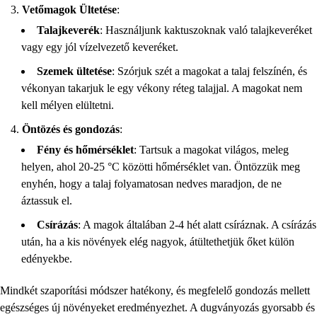
Vetőmagok Ültetése
:
Talajkeverék
: Használjunk kaktuszoknak való talajkeveréket
vagy egy jól vízelvezető keveréket.
Szemek ültetése
: Szórjuk szét a magokat a talaj felszínén, és
vékonyan takarjuk le egy vékony réteg talajjal. A magokat nem
kell mélyen elültetni.
Öntözés és gondozás
:
Fény és hőmérséklet
: Tartsuk a magokat világos, meleg
helyen, ahol 20-25 °C közötti hőmérséklet van. Öntözzük meg
enyhén, hogy a talaj folyamatosan nedves maradjon, de ne
áztassuk el.
Csírázás
: A magok általában 2-4 hét alatt csíráznak. A csírázás
után, ha a kis növények elég nagyok, átültethetjük őket külön
edényekbe.
Mindkét szaporítási módszer hatékony, és megfelelő gondozás mellett
egészséges új növényeket eredményezhet. A dugványozás gyorsabb és