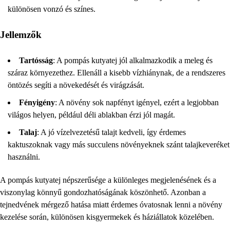
különösen vonzó és színes.
Jellemzők
Tartósság
: A pompás kutyatej jól alkalmazkodik a meleg és
száraz környezethez. Ellenáll a kisebb vízhiánynak, de a rendszeres
öntözés segíti a növekedését és virágzását.
Fényigény
: A növény sok napfényt igényel, ezért a legjobban
világos helyen, például déli ablakban érzi jól magát.
Talaj
: A jó vízelvezetésű talajt kedveli, így érdemes
kaktuszoknak vagy más succulens növényeknek szánt talajkeveréket
használni.
A pompás kutyatej népszerűsége a különleges megjelenésének és a
viszonylag könnyű gondozhatóságának köszönhető. Azonban a
tejnedvének mérgező hatása miatt érdemes óvatosnak lenni a növény
kezelése során, különösen kisgyermekek és háziállatok közelében.