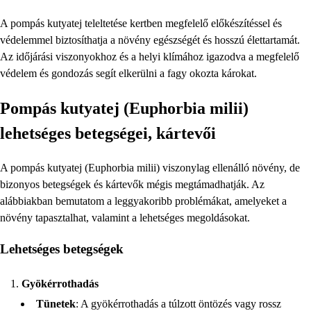
A pompás kutyatej teleltetése kertben megfelelő előkészítéssel és
védelemmel biztosíthatja a növény egészségét és hosszú élettartamát.
Az időjárási viszonyokhoz és a helyi klímához igazodva a megfelelő
védelem és gondozás segít elkerülni a fagy okozta károkat.
Pompás kutyatej (Euphorbia milii)
lehetséges betegségei, kártevői
A pompás kutyatej (Euphorbia milii) viszonylag ellenálló növény, de
bizonyos betegségek és kártevők mégis megtámadhatják. Az
alábbiakban bemutatom a leggyakoribb problémákat, amelyeket a
növény tapasztalhat, valamint a lehetséges megoldásokat.
Lehetséges betegségek
Gyökérrothadás
Tünetek
: A gyökérrothadás a túlzott öntözés vagy rossz