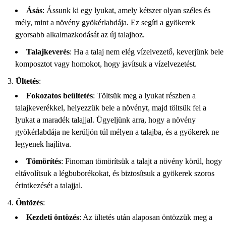
Ásás
: Ássunk ki egy lyukat, amely kétszer olyan széles és
mély, mint a növény gyökérlabdája. Ez segíti a gyökerek
gyorsabb alkalmazkodását az új talajhoz.
Talajkeverés
: Ha a talaj nem elég vízelvezető, keverjünk bele
komposztot vagy homokot, hogy javítsuk a vízelvezetést.
Ültetés
:
Fokozatos beültetés
: Töltsük meg a lyukat részben a
talajkeverékkel, helyezzük bele a növényt, majd töltsük fel a
lyukat a maradék talajjal. Ügyeljünk arra, hogy a növény
gyökérlabdája ne kerüljön túl mélyen a talajba, és a gyökerek ne
legyenek hajlítva.
Tömörítés
: Finoman tömörítsük a talajt a növény körül, hogy
eltávolítsuk a légbuborékokat, és biztosítsuk a gyökerek szoros
érintkezését a talajjal.
Öntözés
:
Kezdeti öntözés
: Az ültetés után alaposan öntözzük meg a