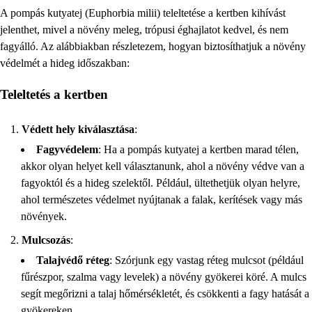
A pompás kutyatej (Euphorbia milii) teleltetése a kertben kihívást
jelenthet, mivel a növény meleg, trópusi éghajlatot kedvel, és nem
fagyálló. Az alábbiakban részletezem, hogyan biztosíthatjuk a növény
védelmét a hideg időszakban:
Teleltetés a kertben
Védett hely kiválasztása
:
Fagyvédelem
: Ha a pompás kutyatej a kertben marad télen,
akkor olyan helyet kell választanunk, ahol a növény védve van a
fagyoktól és a hideg szelektől. Például, ültethetjük olyan helyre,
ahol természetes védelmet nyújtanak a falak, kerítések vagy más
növények.
Mulcsozás
:
Talajvédő réteg
: Szórjunk egy vastag réteg mulcsot (például
fűrészpor, szalma vagy levelek) a növény gyökerei köré. A mulcs
segít megőrizni a talaj hőmérsékletét, és csökkenti a fagy hatását a
gyökereken.