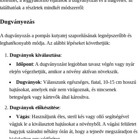
történhet, a leggyakoribb eljárások a dugványozás és a magvetés. Itt
találhatóak a részletek mindkét módszerről:
Dugványozás
A dugványozás a pompás kutyatej szaporításának legnépszerűbb és
leghatékonyabb módja. Az alábbi lépéseket követhetjük:
Dugványok kiválasztása
:
Időpont
: A dugványozást legjobban tavasz végén vagy nyár
elején végezhetjük, amikor a növény aktívan növekszik.
Dugványok
: Válasszunk egészséges, fiatal, 10-15 cm hosszú
hajtásokat, amelyek már nem virágoznak, és nincsenek
betegségek vagy kártevők által károsítva.
Dugványok előkészítése
:
Vágás
: Használjunk éles, steril kés vagy olló segítségével
vágjuk le a kiválasztott hajtásokat a növényből. A vágási felületet
hagyjuk száradni néhány órán át, hogy a tejnedv megszáradjon és
kialakuljon egy védőréteg.