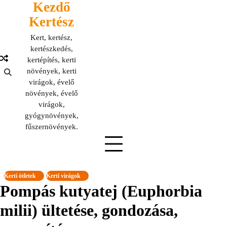
Kezdő
Skip
to
Kertész
content
Kert, kertész,
kertészkedés,
kertépítés, kerti
növények, kerti
virágok, évelő
növények, évelő
virágok,
gyógynövények,
fűszernövények.
Kerti ötletek
Kerti virágok
Pompás kutyatej (Euphorbia
milii) ültetése, gondozása,