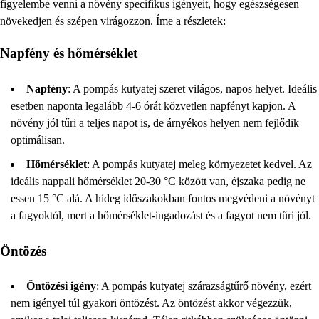
figyelembe venni a növény specifikus igényeit, hogy egészségesen
növekedjen és szépen virágozzon. Íme a részletek:
Napfény és hőmérséklet
Napfény
: A pompás kutyatej szeret világos, napos helyet. Ideális
esetben naponta legalább 4-6 órát közvetlen napfényt kapjon. A
növény jól tűri a teljes napot is, de árnyékos helyen nem fejlődik
optimálisan.
Hőmérséklet
: A pompás kutyatej meleg környezetet kedvel. Az
ideális nappali hőmérséklet 20-30 °C között van, éjszaka pedig ne
essen 15 °C alá. A hideg időszakokban fontos megvédeni a növényt
a fagyoktól, mert a hőmérséklet-ingadozást és a fagyot nem tűri jól.
Öntözés
Öntözési igény
: A pompás kutyatej szárazságtűrő növény, ezért
nem igényel túl gyakori öntözést. Az öntözést akkor végezzük,