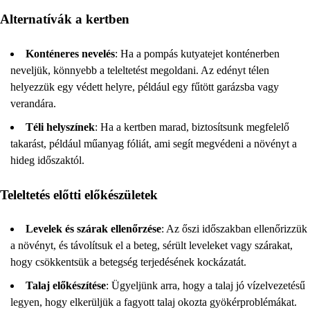
Alternatívák a kertben
Konténeres nevelés
: Ha a pompás kutyatejet konténerben
neveljük, könnyebb a teleltetést megoldani. Az edényt télen
helyezzük egy védett helyre, például egy fűtött garázsba vagy
verandára.
Téli helyszínek
: Ha a kertben marad, biztosítsunk megfelelő
takarást, például műanyag fóliát, ami segít megvédeni a növényt a
hideg időszaktól.
Teleltetés előtti előkészületek
Levelek és szárak ellenőrzése
: Az őszi időszakban ellenőrizzük
a növényt, és távolítsuk el a beteg, sérült leveleket vagy szárakat,
hogy csökkentsük a betegség terjedésének kockázatát.
Talaj előkészítése
: Ügyeljünk arra, hogy a talaj jó vízelvezetésű
legyen, hogy elkerüljük a fagyott talaj okozta gyökérproblémákat.