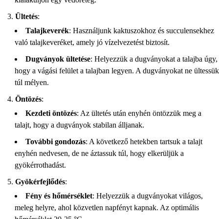
Ültetés
:
Talajkeverék
: Használjunk kaktuszokhoz és succulensekhez
való talajkeveréket, amely jó vízelvezetést biztosít.
Dugványok ültetése
: Helyezzük a dugványokat a talajba úgy,
hogy a vágási felület a talajban legyen. A dugványokat ne ültessük
túl mélyen.
Öntözés
:
Kezdeti öntözés
: Az ültetés után enyhén öntözzük meg a
talajt, hogy a dugványok stabilan álljanak.
További gondozás
: A következő hetekben tartsuk a talajt
enyhén nedvesen, de ne áztassuk túl, hogy elkerüljük a
gyökérrothadást.
Gyökérfejlődés
:
Fény és hőmérséklet
: Helyezzük a dugványokat világos,
meleg helyre, ahol közvetlen napfényt kapnak. Az optimális