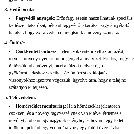
Védő borítás
:
Fagyvédő anyagok
: Erős fagy esetén használhatunk speciális
kertészeti takarókat, például fagyvédő takarókat vagy árnyékoló
hálókat, hogy extra védelmet nyújtsunk a növény számára.
Öntözés
:
Csökkentett öntözés
: Télen csökkenteni kell az öntözést,
mivel a növény ilyenkor nem igényel annyi vizet. Fontos, hogy ne
öntözzük túl a növényt, mert a túlzott nedvesség a
gyökérrothadáshoz vezethet. Az öntözést az időjárási
viszonyokhoz igazítva végezzük, ügyelve arra, hogy a talaj ne
száradjon ki teljesen.
Téli védelem
:
Hőmérséklet monitoring
: Ha a hőmérséklet jelentősen
csökken, és a növény fagyveszélynek van kitéve, érdemes a
növényt átültetni egy nagyobb edénybe, és bevinni egy fedett
területre, például egy verandára vagy egy fűtött üvegházba.