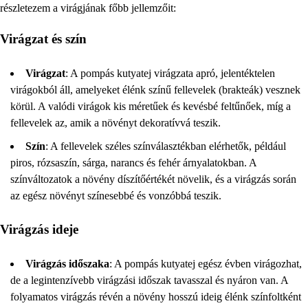
részletezem a virágjának főbb jellemzőit:
Virágzat és szín
Virágzat
: A pompás kutyatej virágzata apró, jelentéktelen
virágokból áll, amelyeket élénk színű fellevelek (brakteák) vesznek
körül. A valódi virágok kis méretűek és kevésbé feltűnőek, míg a
fellevelek az, amik a növényt dekoratívvá teszik.
Szín
: A fellevelek széles színválasztékban elérhetők, például
piros, rózsaszín, sárga, narancs és fehér árnyalatokban. A
színváltozatok a növény díszítőértékét növelik, és a virágzás során
az egész növényt színesebbé és vonzóbbá teszik.
Virágzás ideje
Virágzás időszaka
: A pompás kutyatej egész évben virágozhat,
de a legintenzívebb virágzási időszak tavasszal és nyáron van. A
folyamatos virágzás révén a növény hosszú ideig élénk színfoltként