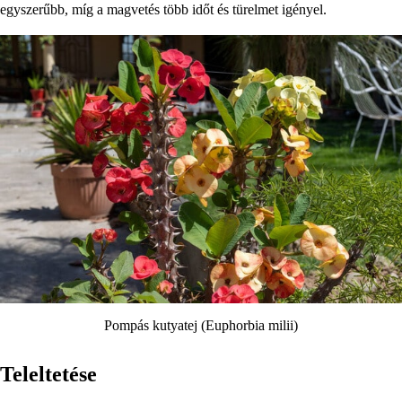
egyszerűbb, míg a magvetés több időt és türelmet igényel.
Pompás kutyatej (Euphorbia milii)
Teleltetése