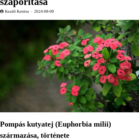
szaporítása
Kezdő Kertész
2024-08-09
Pompás kutyatej (Euphorbia milii)
származása, története