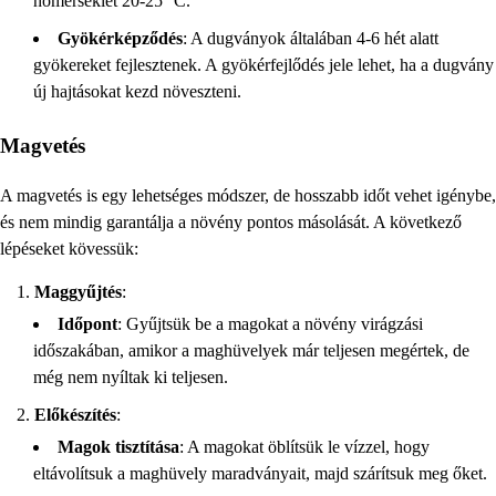
hőmérséklet 20-25 °C.
Gyökérképződés
: A dugványok általában 4-6 hét alatt
gyökereket fejlesztenek. A gyökérfejlődés jele lehet, ha a dugvány
új hajtásokat kezd növeszteni.
Magvetés
A magvetés is egy lehetséges módszer, de hosszabb időt vehet igénybe,
és nem mindig garantálja a növény pontos másolását. A következő
lépéseket kövessük:
Maggyűjtés
:
Időpont
: Gyűjtsük be a magokat a növény virágzási
időszakában, amikor a maghüvelyek már teljesen megértek, de
még nem nyíltak ki teljesen.
Előkészítés
:
Magok tisztítása
: A magokat öblítsük le vízzel, hogy
eltávolítsuk a maghüvely maradványait, majd szárítsuk meg őket.