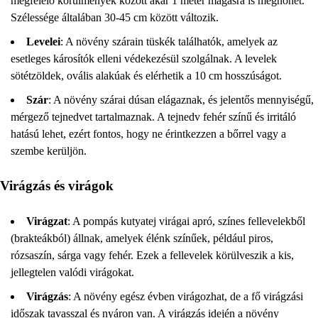
megfelelő körülmények között akár 1 méter magasra is megnőhet.
Szélessége általában 30-45 cm között változik.
Levelei
: A növény szárain tüskék találhatók, amelyek az
esetleges károsítók elleni védekezésül szolgálnak. A levelek
sötétzöldek, ovális alakúak és elérhetik a 10 cm hosszúságot.
Szár
: A növény szárai dúsan elágaznak, és jelentős mennyiségű,
mérgező tejnedvet tartalmaznak. A tejnedv fehér színű és irritáló
hatású lehet, ezért fontos, hogy ne érintkezzen a bőrrel vagy a
szembe kerüljön.
Virágzás és virágok
Virágzat
: A pompás kutyatej virágai apró, színes fellevelekből
(brakteákból) állnak, amelyek élénk színűek, például piros,
rózsaszín, sárga vagy fehér. Ezek a fellevelek körülveszik a kis,
jellegtelen valódi virágokat.
Virágzás
: A növény egész évben virágozhat, de a fő virágzási
időszak tavasszal és nyáron van. A virágzás idején a növény