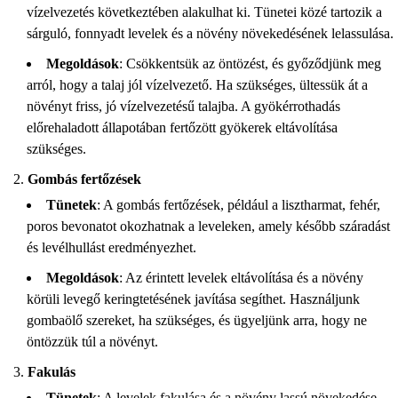
vízelvezetés következtében alakulhat ki. Tünetei közé tartozik a
sárguló, fonnyadt levelek és a növény növekedésének lelassulása.
Megoldások
: Csökkentsük az öntözést, és győződjünk meg
arról, hogy a talaj jól vízelvezető. Ha szükséges, ültessük át a
növényt friss, jó vízelvezetésű talajba. A gyökérrothadás
előrehaladott állapotában fertőzött gyökerek eltávolítása
szükséges.
Gombás fertőzések
Tünetek
: A gombás fertőzések, például a lisztharmat, fehér,
poros bevonatot okozhatnak a leveleken, amely később száradást
és levélhullást eredményezhet.
Megoldások
: Az érintett levelek eltávolítása és a növény
körüli levegő keringtetésének javítása segíthet. Használjunk
gombaölő szereket, ha szükséges, és ügyeljünk arra, hogy ne
öntözzük túl a növényt.
Fakulás
Tünetek
: A levelek fakulása és a növény lassú növekedése