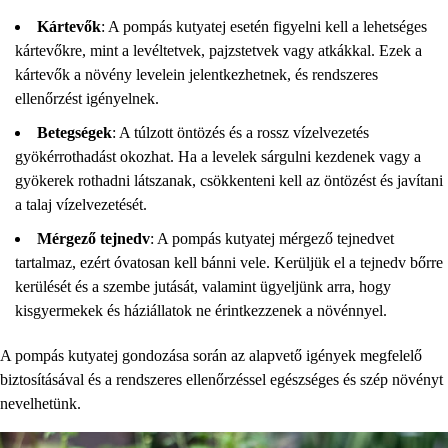
Kártevők
: A pompás kutyatej esetén figyelni kell a lehetséges
kártevőkre, mint a levéltetvek, pajzstetvek vagy atkákkal. Ezek a
kártevők a növény levelein jelentkezhetnek, és rendszeres
ellenőrzést igényelnek.
Betegségek
: A túlzott öntözés és a rossz vízelvezetés
gyökérrothadást okozhat. Ha a levelek sárgulni kezdenek vagy a
gyökerek rothadni látszanak, csökkenteni kell az öntözést és javítani
a talaj vízelvezetését.
Mérgező tejnedv
: A pompás kutyatej mérgező tejnedvet
tartalmaz, ezért óvatosan kell bánni vele. Kerüljük el a tejnedv bőrre
kerülését és a szembe jutását, valamint ügyeljünk arra, hogy
kisgyermekek és háziállatok ne érintkezzenek a növénnyel.
A pompás kutyatej gondozása során az alapvető igények megfelelő
biztosításával és a rendszeres ellenőrzéssel egészséges és szép növényt
nevelhetünk.