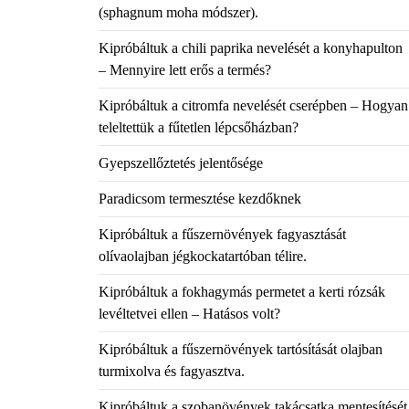
(sphagnum moha módszer).
Kipróbáltuk a chili paprika nevelését a konyhapulton
– Mennyire lett erős a termés?
Kipróbáltuk a citromfa nevelését cserépben – Hogyan
teleltettük a fűtetlen lépcsőházban?
Gyepszellőztetés jelentősége
Paradicsom termesztése kezdőknek
Kipróbáltuk a fűszernövények fagyasztását
olívaolajban jégkockatartóban télire.
Kipróbáltuk a fokhagymás permetet a kerti rózsák
levéltetvei ellen – Hatásos volt?
Kipróbáltuk a fűszernövények tartósítását olajban
turmixolva és fagyasztva.
Kipróbáltuk a szobanövények takácsatka mentesítését
,