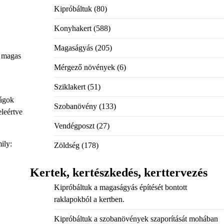
Kipróbáltuk
(80)
Konyhakert
(588)
Magaságyás
(205)
m magas
Mérgező növények
(6)
Sziklakert
(51)
rágok
Szobanövény
(133)
eleértve
Vendégposzt
(27)
ily:
Zöldség
(178)
Kertek, kertészkedés, kerttervezés
Kipróbáltuk a magaságyás építését bontott
raklapokból a kertben.
Kipróbáltuk a szobanövények szaporítását mohában