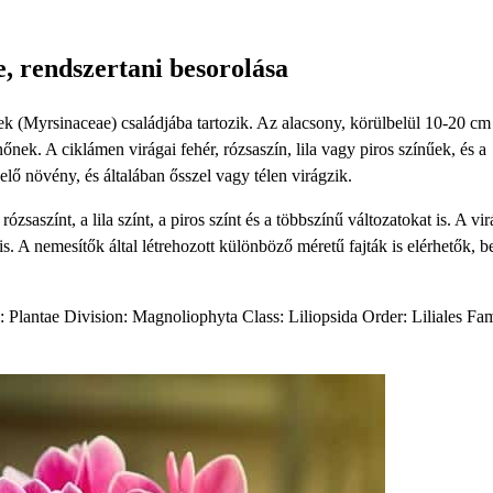
, rendszertani besorolása
k (Myrsinaceae) családjába tartozik. Az alacsony, körülbelül 10-20 c
őnek. A ciklámen virágai fehér, rózsaszín, lila vagy piros színűek, és a
lő növény, és általában ősszel vagy télen virágzik.
ózsaszínt, a lila színt, a piros színt és a többszínű változatokat is. A vi
 is. A nemesítők által létrehozott különböző méretű fajták is elérhetők, b
Plantae Division: Magnoliophyta Class: Liliopsida Order: Liliales Fam