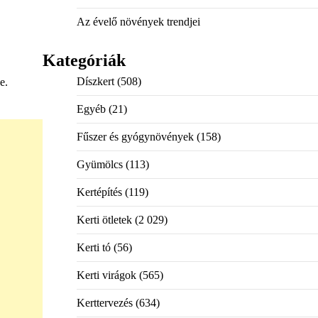
Az évelő növények trendjei
Kategóriák
Díszkert
(508)
e.
Egyéb
(21)
Fűszer és gyógynövények
(158)
Gyümölcs
(113)
Kertépítés
(119)
Kerti ötletek
(2 029)
Kerti tó
(56)
Kerti virágok
(565)
Kerttervezés
(634)