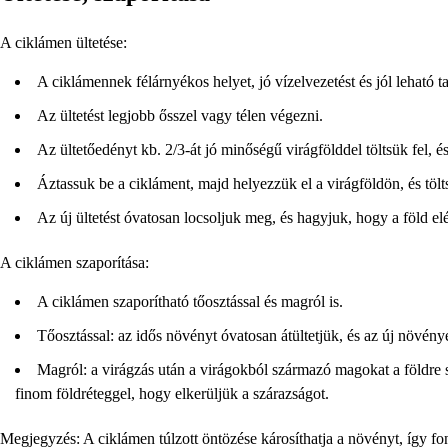
A ciklámen ültetése:
A ciklámennek félárnyékos helyet, jó vízelvezetést és jól leható tala
Az ültetést legjobb ősszel vagy télen végezni.
Az ültetőedényt kb. 2/3-át jó minőségű virágfölddel töltsük fel, é
Áztassuk be a cikláment, majd helyezzük el a virágföldön, és tölt
Az új ültetést óvatosan locsoljuk meg, és hagyjuk, hogy a föld elé
A ciklámen szaporítása:
A ciklámen szaporítható tőosztással és magról is.
Tőosztással: az idős növényt óvatosan átültetjük, és az új növény
Magról: a virágzás után a virágokból származó magokat a földre 
finom földréteggel, hogy elkerüljük a szárazságot.
Megjegyzés: A ciklámen túlzott öntözése károsíthatja a növényt, így font