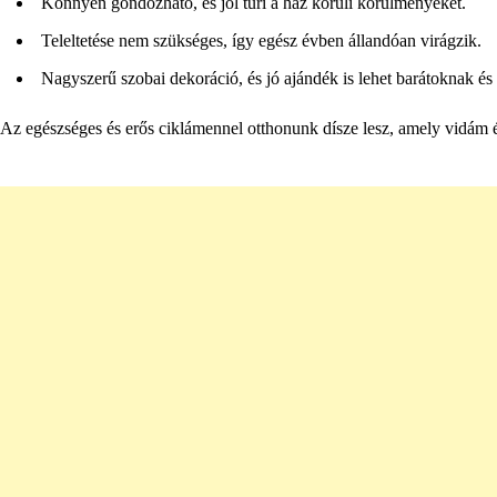
Könnyen gondozható, és jól tűri a ház körüli körülményeket.
Teleltetése nem szükséges, így egész évben állandóan virágzik.
Nagyszerű szobai dekoráció, és jó ajándék is lehet barátoknak és
Az egészséges és erős ciklámennel otthonunk dísze lesz, amely vidám 