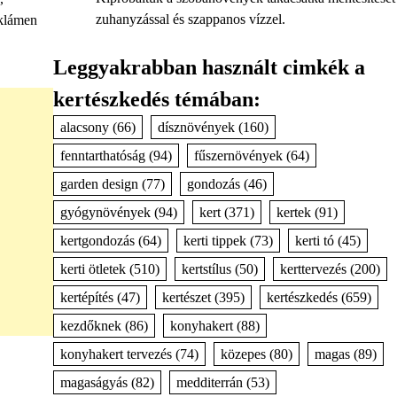
zuhanyzással és szappanos vízzel.
iklámen
Leggyakrabban használt cimkék a
kertészkedés témában:
alacsony
(66)
dísznövények
(160)
fenntarthatóság
(94)
fűszernövények
(64)
garden design
(77)
gondozás
(46)
gyógynövények
(94)
kert
(371)
kertek
(91)
kertgondozás
(64)
kerti tippek
(73)
kerti tó
(45)
kerti ötletek
(510)
kertstílus
(50)
kerttervezés
(200)
kertépítés
(47)
kertészet
(395)
kertészkedés
(659)
kezdőknek
(86)
konyhakert
(88)
konyhakert tervezés
(74)
közepes
(80)
magas
(89)
magaságyás
(82)
medditerrán
(53)