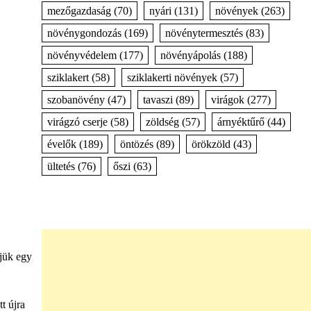
mezőgazdaság
(70)
nyári
(131)
növények
(263)
növénygondozás
(169)
növénytermesztés
(83)
növényvédelem
(177)
növényápolás
(188)
sziklakert
(58)
sziklakerti növények
(57)
szobanövény
(47)
tavaszi
(89)
virágok
(277)
virágzó cserje
(58)
zöldség
(57)
árnyéktűrő
(44)
évelők
(189)
öntözés
(89)
örökzöld
(43)
ültetés
(76)
őszi
(63)
tjük egy
t újra