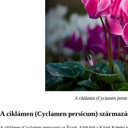
A ciklámen (Cyclamen persicu
A ciklámen (Cyclamen persicum) származás
A ciklámen (Cyclamen persicum) az Észak-Afrikától a Közel-Keletig t