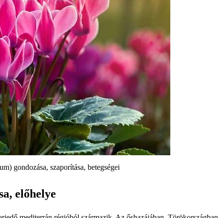
m) gondozása, szaporítása, betegségei
a, előhelye
erjedő mediterrán régióból származik. Az őshazájában, Törökországban