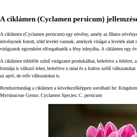
A ciklámen (Cyclamen persicum) jellemzése
A ciklámen (Cyclamen persicum) egy növény, amely az Illatos növénye
növénynek fonott, zöld levelei vannak, amelyek virágai a levelek alatt n
virágzatok egyenként elforgathatók a fény irányába. A ciklámen egy éve
A ciklámen többféle színű virágzatot produkálhat, beleértve a fehéret, a r
formája is változó lehet, beleértve a sima és a fodros szélű változatokat
az apró, de erős változatokat is.
Rendszertanilag a ciklámen a következőképpen sorolható be: Kingdom: 
Myrsinaceae Genus: Cyclamen Species: C. persicum