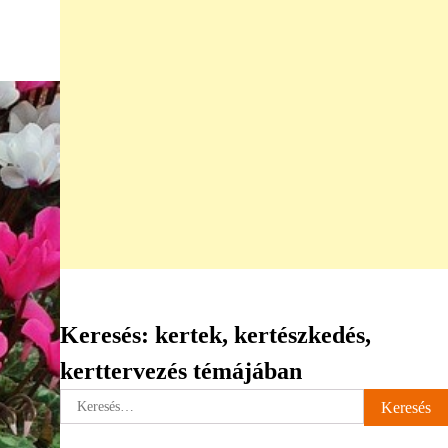
Keresés: kertek, kertészkedés,
kerttervezés témájában
Keresés: