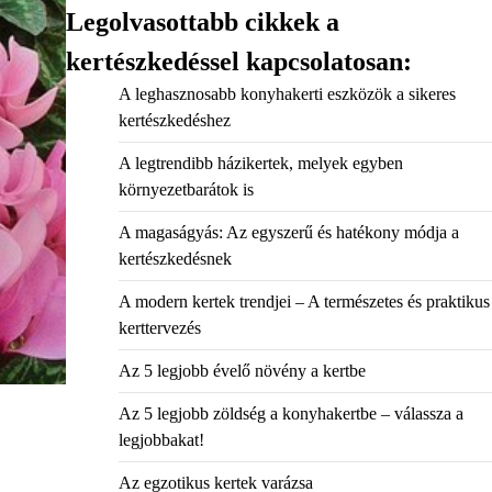
Legolvasottabb cikkek a
kertészkedéssel kapcsolatosan:
A leghasznosabb konyhakerti eszközök a sikeres
kertészkedéshez
A legtrendibb házikertek, melyek egyben
környezetbarátok is
A magaságyás: Az egyszerű és hatékony módja a
kertészkedésnek
A modern kertek trendjei – A természetes és praktikus
kerttervezés
Az 5 legjobb évelő növény a kertbe
Az 5 legjobb zöldség a konyhakertbe – válassza a
legjobbakat!
Az egzotikus kertek varázsa