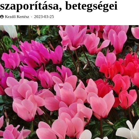
szaporítása, betegségei
Kezdő Kertész
2023-03-25