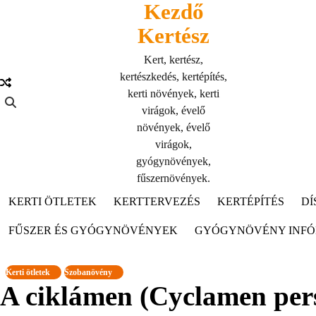
Kezdő
Skip
to
Kertész
content
Kert, kertész,
kertészkedés, kertépítés,
kerti növények, kerti
virágok, évelő
növények, évelő
virágok,
gyógynövények,
fűszernövények.
KERTI ÖTLETEK
KERTTERVEZÉS
KERTÉPÍTÉS
DÍ
FŰSZER ÉS GYÓGYNÖVÉNYEK
GYÓGYNÖVÉNY INF
Kerti ötletek
Szobanövény
A ciklámen (Cyclamen per