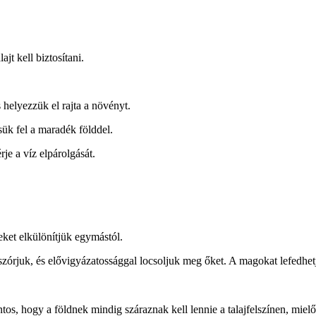
jt kell biztosítani.
s helyezzük el rajta a növényt.
sük fel a maradék földdel.
rje a víz elpárolgását.
eket elkülönítjük egymástól.
szórjuk, és elővigyázatossággal locsoljuk meg őket. A magokat lefedhe
os, hogy a földnek mindig száraznak kell lennie a talajfelszínen, mielőt