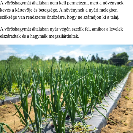
A vöröshagymát általában nem kell permetezni, mert a növénynek
kevés a kártevője és betegsége. A növénynek a nyári melegben
szüksége van rendszeres öntözésre, hogy ne száradjon ki a talaj.
A vöröshagymát általában nyár végén szedik fel, amikor a levelek
elszáradtak és a hagymák megszilárdultak.