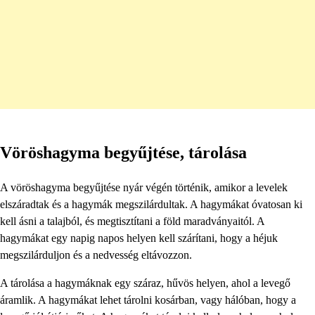
Vöröshagyma begyűjtése, tárolása
A vöröshagyma begyűjtése nyár végén történik, amikor a levelek
elszáradtak és a hagymák megszilárdultak. A hagymákat óvatosan ki
kell ásni a talajból, és megtisztítani a föld maradványaitól. A
hagymákat egy napig napos helyen kell szárítani, hogy a héjuk
megszilárduljon és a nedvesség eltávozzon.
A tárolása a hagymáknak egy száraz, hűvös helyen, ahol a levegő
áramlik. A hagymákat lehet tárolni kosárban, vagy hálóban, hogy a