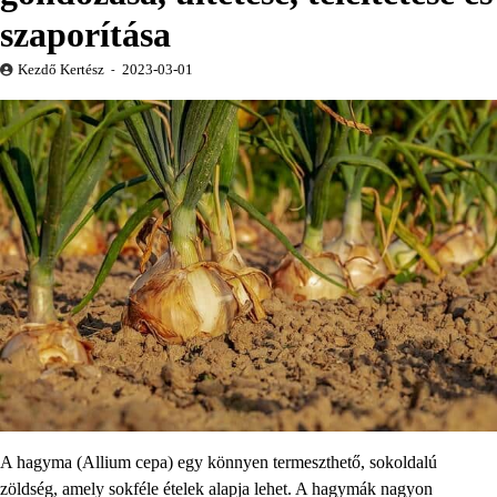
szaporítása
Kezdő Kertész
2023-03-01
A hagyma (Allium cepa) egy könnyen termeszthető, sokoldalú
zöldség, amely sokféle ételek alapja lehet. A hagymák nagyon