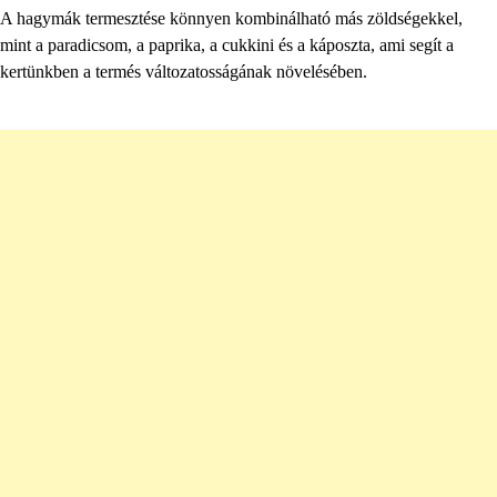
A hagymák termesztése könnyen kombinálható más zöldségekkel,
mint a paradicsom, a paprika, a cukkini és a káposzta, ami segít a
kertünkben a termés változatosságának növelésében.