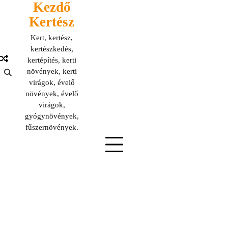
Kezdő
Skip
to
Kertész
content
Kert, kertész,
kertészkedés,
kertépítés, kerti
növények, kerti
virágok, évelő
növények, évelő
virágok,
gyógynövények,
fűszernövények.