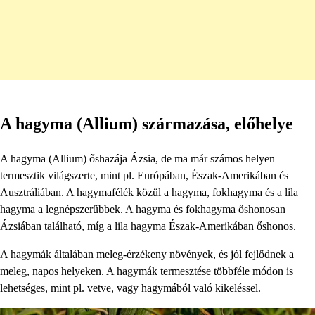
A hagyma (Allium) származása, előhelye
A hagyma (Allium) őshazája Ázsia, de ma már számos helyen
termesztik világszerte, mint pl. Európában, Észak-Amerikában és
Ausztráliában. A hagymafélék közül a hagyma, fokhagyma és a lila
hagyma a legnépszerűbbek. A hagyma és fokhagyma őshonosan
Ázsiában található, míg a lila hagyma Észak-Amerikában őshonos.
A hagymák általában meleg-érzékeny növények, és jól fejlődnek a
meleg, napos helyeken. A hagymák termesztése többféle módon is
lehetséges, mint pl. vetve, vagy hagymából való kikeléssel.