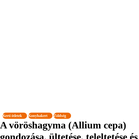
Kerti ötletek
Konyhakert
Zöldség
A vöröshagyma (Allium cepa)
gondozása, ültetése, teleltetése és