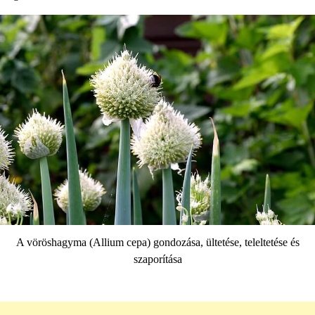
A vöröshagyma (Allium cepa) gondozása, ültetése, teleltetése és
szaporítása