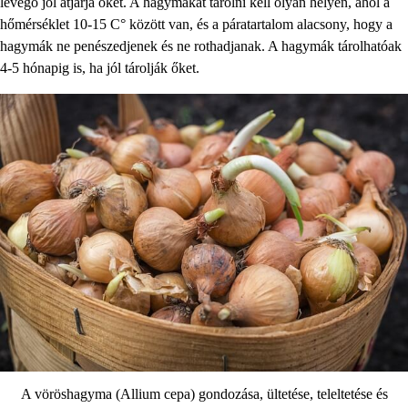
levegő jól átjárja őket. A hagymákat tárolni kell olyan helyen, ahol a
hőmérséklet 10-15 C° között van, és a páratartalom alacsony, hogy a
hagymák ne penészedjenek és ne rothadjanak. A hagymák tárolhatóak
4-5 hónapig is, ha jól tárolják őket.
A vöröshagyma (Allium cepa) gondozása, ültetése, teleltetése és