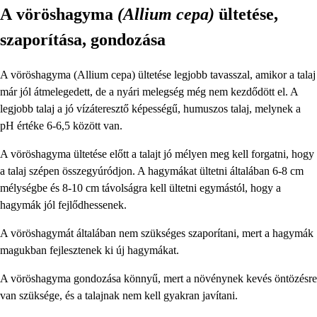
A
vöröshagyma
(Allium cepa)
ültetése,
szaporítása, gondozása
A vöröshagyma (Allium cepa) ültetése legjobb tavasszal, amikor a talaj
már jól átmelegedett, de a nyári melegség még nem kezdődött el. A
legjobb talaj a jó vízáteresztő képességű, humuszos talaj, melynek a
pH értéke 6-6,5 között van.
A vöröshagyma ültetése előtt a talajt jó mélyen meg kell forgatni, hogy
a talaj szépen összegyúródjon. A hagymákat ültetni általában 6-8 cm
mélységbe és 8-10 cm távolságra kell ültetni egymástól, hogy a
hagymák jól fejlődhessenek.
A vöröshagymát általában nem szükséges szaporítani, mert a hagymák
magukban fejlesztenek ki új hagymákat.
A vöröshagyma gondozása könnyű, mert a növénynek kevés öntözésre
van szüksége, és a talajnak nem kell gyakran javítani.