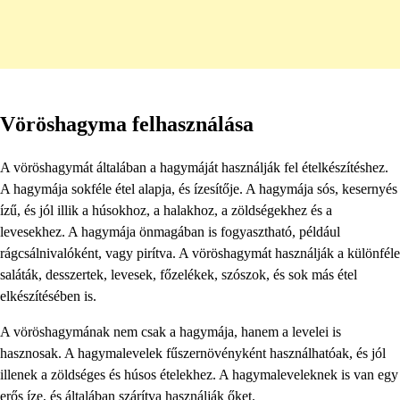
Vöröshagyma felhasználása
A vöröshagymát általában a hagymáját használják fel ételkészítéshez.
A hagymája sokféle étel alapja, és ízesítője. A hagymája sós, kesernyés
ízű, és jól illik a húsokhoz, a halakhoz, a zöldségekhez és a
levesekhez. A hagymája önmagában is fogyasztható, például
rágcsálnivalóként, vagy pirítva. A vöröshagymát használják a különféle
saláták, desszertek, levesek, főzelékek, szószok, és sok más étel
elkészítésében is.
A vöröshagymának nem csak a hagymája, hanem a levelei is
hasznosak. A hagymalevelek fűszernövényként használhatóak, és jól
illenek a zöldséges és húsos ételekhez. A hagymaleveleknek is van egy
erős íze, és általában szárítva használják őket.