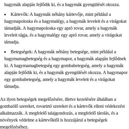
hagymák alapján fejlődik ki, és a hagymák gyengülését okozza.
Kártevők: A hagymák néhány kártevője, mint például a
hagymapoloska és a hagymalégy, a hagymák leveleit és a virágokat
támadják. A hagymapoloska egy apró rovar, amely a hagymák
leveleit rágja, és a hagymalégy egy apró rovar, amely a virágokat
támadja.
Betegségek: A hagymák néhány betegsége, mint például a
hagymamagbetegség és a hagymapor, a hagymák alapján fejlődnek
ki. A hagymamagbetegség egy gombabetegség, amely a hagymák
alapján fejlődik ki, és a hagymák gyengülését okozza. A hagymapor
egy gombabetegség, amely a hagymák leveleit és a virágokat
támadja.
Az ilyen betegségek megelőzésére, illetve kezelésére általában a
gombaölő szereket, rovarirtó szereket és a kártevők elleni védekezést
alkalmazzák. A megfelelő talajgondozás, a megfelelő tárolás, és a
növények védelme a kártevőktől is hozzájárul a betegségek
megelőzéséhez.