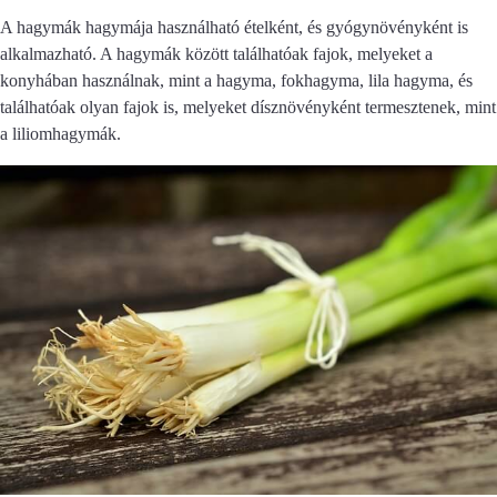
A hagymák hagymája használható ételként, és gyógynövényként is
alkalmazható. A hagymák között találhatóak fajok, melyeket a
konyhában használnak, mint a hagyma, fokhagyma, lila hagyma, és
találhatóak olyan fajok is, melyeket dísznövényként termesztenek, mint
a liliomhagymák.