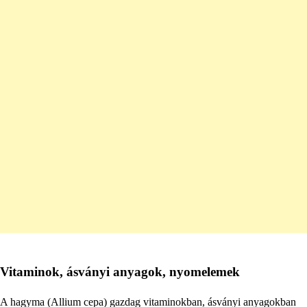
Vitaminok, ásványi anyagok, nyomelemek
A hagyma (Allium cepa) gazdag vitaminokban, ásványi anyagokban