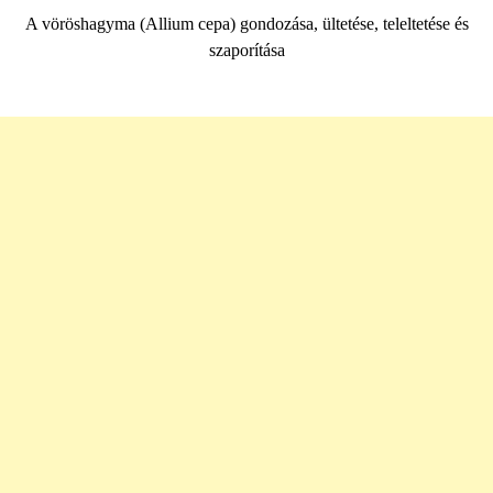
A vöröshagyma (Allium cepa) gondozása, ültetése, teleltetése és
szaporítása