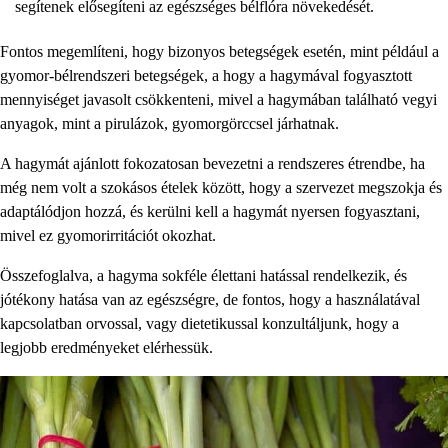
segítenek elősegíteni az egészséges bélflóra növekedését.
Fontos megemlíteni, hogy bizonyos betegségek esetén, mint például a
gyomor-bélrendszeri betegségek, a hogy a hagymával fogyasztott
mennyiséget javasolt csökkenteni, mivel a hagymában található vegyi
anyagok, mint a pirulázok, gyomorgörccsel járhatnak.
A hagymát ajánlott fokozatosan bevezetni a rendszeres étrendbe, ha
még nem volt a szokásos ételek között, hogy a szervezet megszokja és
adaptálódjon hozzá, és kerülni kell a hagymát nyersen fogyasztani,
mivel ez gyomorirritációt okozhat.
Összefoglalva, a hagyma sokféle élettani hatással rendelkezik, és
jótékony hatása van az egészségre, de fontos, hogy a használatával
kapcsolatban orvossal, vagy dietetikussal konzultáljunk, hogy a
legjobb eredményeket elérhessük.