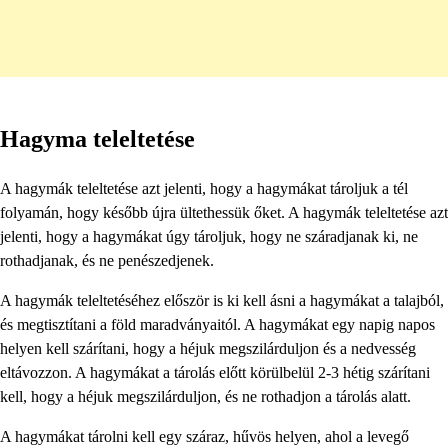
Hagyma teleltetése
A hagymák teleltetése azt jelenti, hogy a hagymákat tároljuk a tél
folyamán, hogy később újra ültethessük őket. A hagymák teleltetése azt
jelenti, hogy a hagymákat úgy tároljuk, hogy ne száradjanak ki, ne
rothadjanak, és ne penészedjenek.
A hagymák teleltetéséhez először is ki kell ásni a hagymákat a talajból,
és megtisztítani a föld maradványaitól. A hagymákat egy napig napos
helyen kell szárítani, hogy a héjuk megszilárduljon és a nedvesség
eltávozzon. A hagymákat a tárolás előtt körülbelül 2-3 hétig szárítani
kell, hogy a héjuk megszilárduljon, és ne rothadjon a tárolás alatt.
A hagymákat tárolni kell egy száraz, hűvös helyen, ahol a levegő