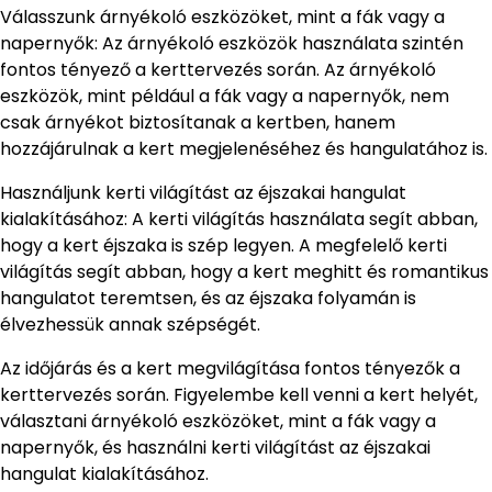
Válasszunk árnyékoló eszközöket, mint a fák vagy a
napernyők: Az árnyékoló eszközök használata szintén
fontos tényező a kerttervezés során. Az árnyékoló
eszközök, mint például a fák vagy a napernyők, nem
csak árnyékot biztosítanak a kertben, hanem
hozzájárulnak a kert megjelenéséhez és hangulatához is.
Használjunk kerti világítást az éjszakai hangulat
kialakításához: A kerti világítás használata segít abban,
hogy a kert éjszaka is szép legyen. A megfelelő kerti
világítás segít abban, hogy a kert meghitt és romantikus
hangulatot teremtsen, és az éjszaka folyamán is
élvezhessük annak szépségét.
Az időjárás és a kert megvilágítása fontos tényezők a
kerttervezés során. Figyelembe kell venni a kert helyét,
választani árnyékoló eszközöket, mint a fák vagy a
napernyők, és használni kerti világítást az éjszakai
hangulat kialakításához.