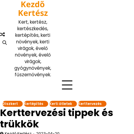
Kezdő
Skip
to
Kertész
content
Kert, kertész,
kertészkedés,
kertépítés, kerti
növények, kerti
virágok, évelő
növények, évelő
virágok,
gyógynövények,
fűszernövények.
Díszkert
Kertépítés
Kerti ötletek
Kerttervezés
Kerttervezési tippek és
trükkök
Kezdő Kertész
2023-04-20