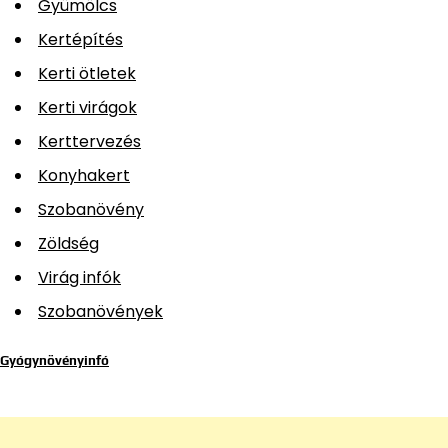
Gyümölcs
Kertépítés
Kerti ötletek
Kerti virágok
Kerttervezés
Konyhakert
Szobanövény
Zöldség
Virág infók
Szobanövények
Gyógynövényinfó