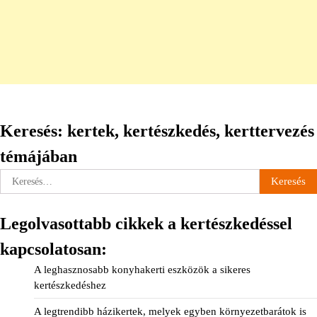
Keresés: kertek, kertészkedés, kerttervezés
témájában
Keresés:
Legolvasottabb cikkek a kertészkedéssel
kapcsolatosan:
A leghasznosabb konyhakerti eszközök a sikeres
kertészkedéshez
A legtrendibb házikertek, melyek egyben környezetbarátok is