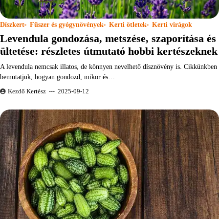
Díszkert
Fűszer és gyógynövények
Kerti ötletek
Kerti virágok
Levendula gondozása, metszése, szaporítása és
ültetése: részletes útmutató hobbi kertészeknek
A levendula nemcsak illatos, de könnyen nevelhető dísznövény is. Cikkünkben
bemutatjuk, hogyan gondozd, mikor és…
Kezdő Kertész
2025-09-12