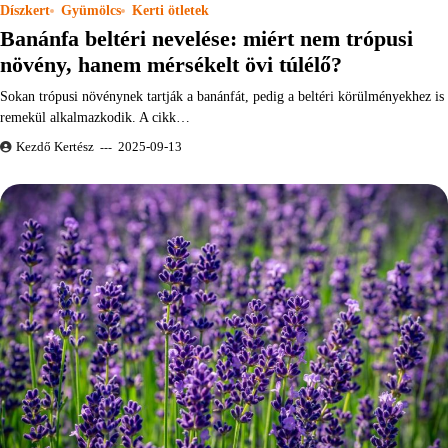
Díszkert
Gyümölcs
Kerti ötletek
Banánfa beltéri nevelése: miért nem trópusi
növény, hanem mérsékelt övi túlélő?
Sokan trópusi növénynek tartják a banánfát, pedig a beltéri körülményekhez is
remekül alkalmazkodik. A cikk…
Kezdő Kertész
2025-09-13