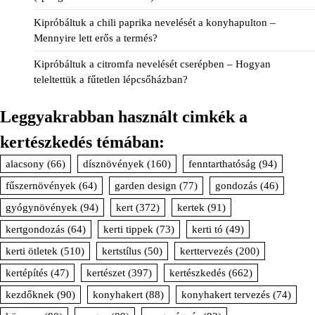
Kipróbáltuk a chili paprika nevelését a konyhapulton –
Mennyire lett erős a termés?
Kipróbáltuk a citromfa nevelését cserépben – Hogyan
teleltettük a fűtetlen lépcsőházban?
Leggyakrabban használt cimkék a
kertészkedés témában:
alacsony
(66)
dísznövények
(160)
fenntarthatóság
(94)
fűszernövények
(64)
garden design
(77)
gondozás
(46)
gyógynövények
(94)
kert
(372)
kertek
(91)
kertgondozás
(64)
kerti tippek
(73)
kerti tó
(49)
kerti ötletek
(510)
kertstílus
(50)
kerttervezés
(200)
kertépítés
(47)
kertészet
(397)
kertészkedés
(662)
kezdőknek
(90)
konyhakert
(88)
konyhakert tervezés
(74)