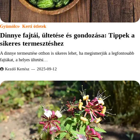
Gyümölcs
Kerti ötletek
Dinnye fajtái, ültetése és gondozása: Tippek a
sikeres termesztéshez
A dinnye termesztése otthon is sikeres lehet, ha megismerjük a legfontosabb
fajtákat, a helyes ültetési…
Kezdő Kertész
2025-09-12