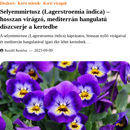
Díszkert
Kerti ötletek
Kerti virágok
Selyemmirtusz (Lagerstroemia indica) –
hosszan virágzó, mediterrán hangulatú
díszcserje a kertedbe
A selyemmirtusz (Lagerstroemia indica) káprázatos, hosszan nyíló virágaival
és mediterrán hangulatával igazi éke lehet kertednek.…
Kezdő Kertész
2025-09-09