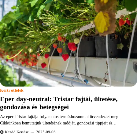
Kerti ötletek
Eper day-neutral: Tristar fajtái, ültetése,
gondozása és betegségei
Az eper Tristar fajtája folyamatos terméshozammal örvendeztet meg.
Cikkünkben bemutatjuk ültetésének módját, gondozási tippjeit és…
Kezdő Kertész
2025-09-06