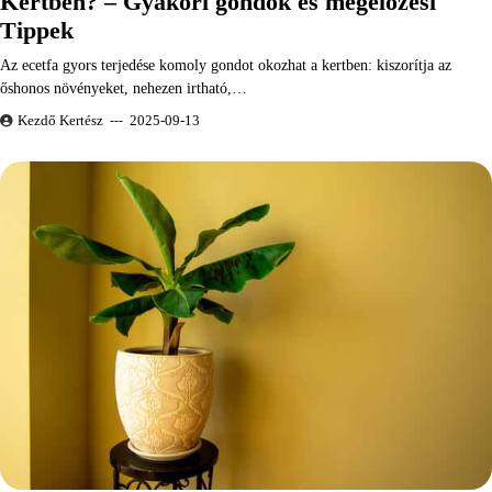
Kertben? – Gyakori gondok és megelőzési
Tippek
Az ecetfa gyors terjedése komoly gondot okozhat a kertben: kiszorítja az
őshonos növényeket, nehezen irtható,…
Kezdő Kertész
2025-09-13