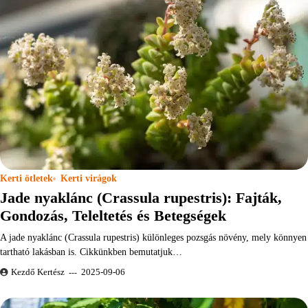
Kerti ötletek
Kerti virágok
Jade nyaklánc (Crassula rupestris): Fajták,
Gondozás, Teleltetés és Betegségek
A jade nyaklánc (Crassula rupestris) különleges pozsgás növény, mely könnyen
tartható lakásban is. Cikkünkben bemutatjuk…
Kezdő Kertész
2025-09-06