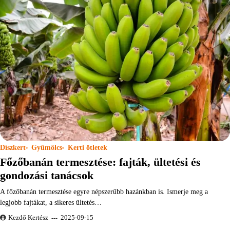
Díszkert
Gyümölcs
Kerti ötletek
Főzőbanán termesztése: fajták, ültetési és
gondozási tanácsok
A főzőbanán termesztése egyre népszerűbb hazánkban is. Ismerje meg a
legjobb fajtákat, a sikeres ültetés…
Kezdő Kertész
2025-09-15