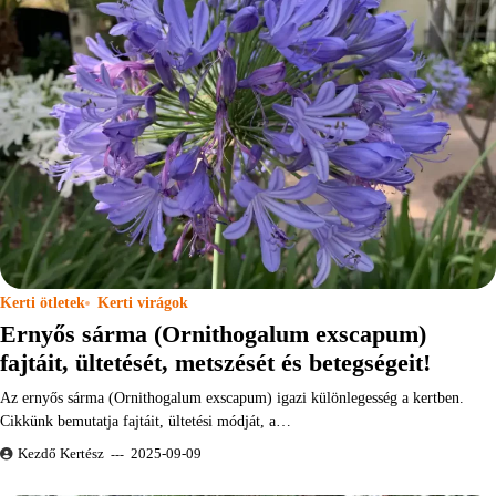
Kerti ötletek
Kerti virágok
Ernyős sárma (Ornithogalum exscapum)
fajtáit, ültetését, metszését és betegségeit!
Az ernyős sárma (Ornithogalum exscapum) igazi különlegesség a kertben.
Cikkünk bemutatja fajtáit, ültetési módját, a…
Kezdő Kertész
2025-09-09