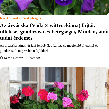
Kerti ötletek
Kerti virágok
Az árvácska (Viola × wittrockiana) fajtái,
ültetése, gondozása és betegségei, Minden, amit
tudni érdemes
Az árvácska színes virágai feldobják a kertet, de megfelelő ültetéssel és
gondozással még szebben fejlődnek.…
Kezdő Kertész
2025-09-08