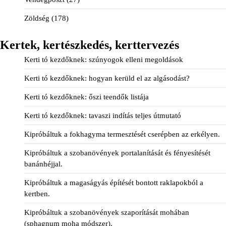
Zöldség
(178)
Kertek, kertészkedés, kerttervezés
Kerti tó kezdőknek: szúnyogok elleni megoldások
Kerti tó kezdőknek: hogyan kerüld el az algásodást?
Kerti tó kezdőknek: őszi teendők listája
Kerti tó kezdőknek: tavaszi indítás teljes útmutató
Kipróbáltuk a fokhagyma termesztését cserépben az erkélyen.
Kipróbáltuk a szobanövények portalanítását és fényesítését
banánhéjjal.
Kipróbáltuk a magaságyás építését bontott raklapokból a
kertben.
Kipróbáltuk a szobanövények szaporítását mohában
(sphagnum moha módszer).