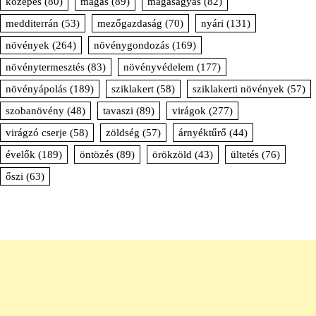
közepes
(80)
magas
(89)
magaságyás
(82)
medditerrán
(53)
mezőgazdaság
(70)
nyári
(131)
növények
(264)
növénygondozás
(169)
növénytermesztés
(83)
növényvédelem
(177)
növényápolás
(189)
sziklakert
(58)
sziklakerti növények
(57)
szobanövény
(48)
tavaszi
(89)
virágok
(277)
virágzó cserje
(58)
zöldség
(57)
árnyéktűrő
(44)
évelők
(189)
öntözés
(89)
örökzöld
(43)
ültetés
(76)
őszi
(63)