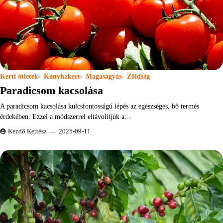
Kerti ötletek
Konyhakert
Magaságyás
Zöldség
Paradicsom kacsolása
A paradicsom kacsolása kulcsfontosságú lépés az egészséges, bő termés
érdekében. Ezzel a módszerrel eltávolítjuk a…
Kezdő Kertész
2025-09-11