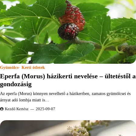
Gyümölcs
Kerti ötletek
Eperfa (Morus) házikerti nevelése – ültetéstől a
gondozásig
Az eperfa (Morus) könnyen nevelhető a házikertben, zamatos gyümölcsei és
árnyat adó lombja miatt is…
Kezdő Kertész
2025-09-07