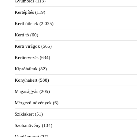
Gyümölcs
(113)
Kertépítés
(119)
Kerti ötletek
(2 035)
Kerti tó
(60)
Kerti virágok
(565)
Kerttervezés
(634)
Kipróbáltuk
(82)
Konyhakert
(588)
Magaságyás
(205)
Mérgező növények
(6)
Sziklakert
(51)
Szobanövény
(134)
Vendégposzt
(27)