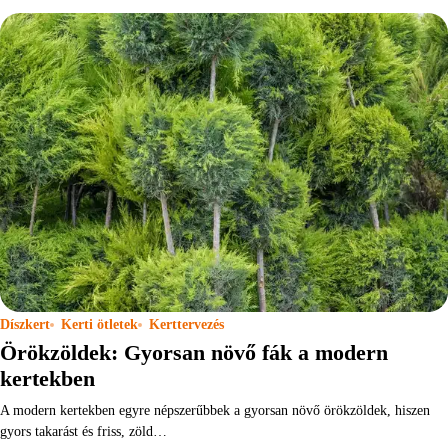
Díszkert
Kerti ötletek
Kerttervezés
Örökzöldek: Gyorsan növő fák a modern
kertekben
A modern kertekben egyre népszerűbbek a gyorsan növő örökzöldek, hiszen
gyors takarást és friss, zöld…