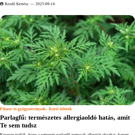
Kezdő Kertész
2025-09-14
Fűszer és gyógynövények
Kerti ötletek
Parlagfű: természetes allergiaoldó hatás, amit
Te sem tudsz
Kevesen tudják, hogy a rettegett parlagfű nemcsak allergiát okozhat, hanem