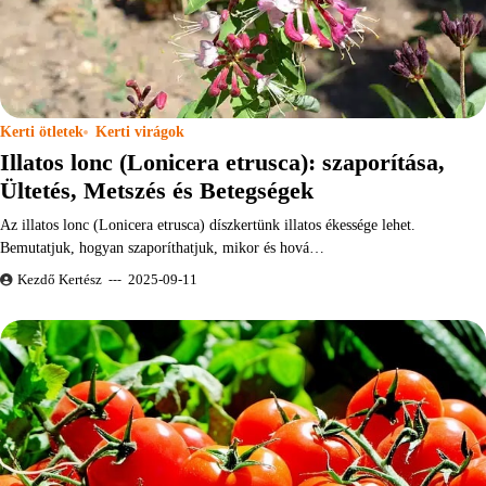
Kerti ötletek
Kerti virágok
Illatos lonc (Lonicera etrusca): szaporítása,
Ültetés, Metszés és Betegségek
Az illatos lonc (Lonicera etrusca) díszkertünk illatos ékessége lehet.
Bemutatjuk, hogyan szaporíthatjuk, mikor és hová…
Kezdő Kertész
2025-09-11