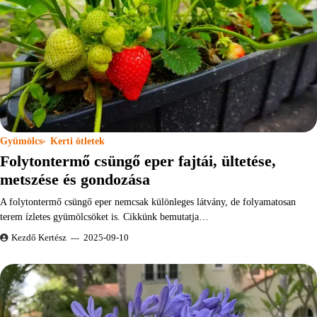
Gyümölcs
Kerti ötletek
Folytontermő csüngő eper fajtái, ültetése,
metszése és gondozása
A folytontermő csüngő eper nemcsak különleges látvány, de folyamatosan
terem ízletes gyümölcsöket is. Cikkünk bemutatja…
Kezdő Kertész
2025-09-10