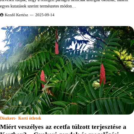
egyes kutatások szerint természetes módon…
Kezdő Kertész
2025-09-14
Díszkert
Kerti ötletek
Miért veszélyes az ecetfa túlzott terjesztése a