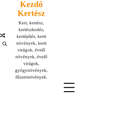
Kezdő
Skip
to
Kertész
content
Kert, kertész,
kertészkedés,
kertépítés, kerti
növények, kerti
virágok, évelő
növények, évelő
virágok,
gyógynövények,
fűszernövények.