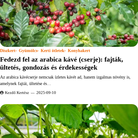
Díszkert
Gyümölcs
Kerti ötletek
Konyhakert
Fedezd fel az arabica kávé (cserje): fajták,
ültetés, gondozás és érdekességek
Az arabica kávécserje nemcsak ízletes kávét ad, hanem izgalmas növény is,
amelynek fajtái, ültetése és…
Kezdő Kertész
2025-09-10