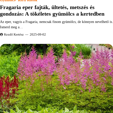
Gyümölcs
Kerti ötletek
Fragaria eper fajták, ültetés, metszés és
gondozás: A tökéletes gyümölcs a kertedben
Az eper, vagyis a Fragaria, nemcsak finom gyümölcs, de könnyen nevelhető is.
Ismerd meg a…
Kezdő Kertész
2025-09-02