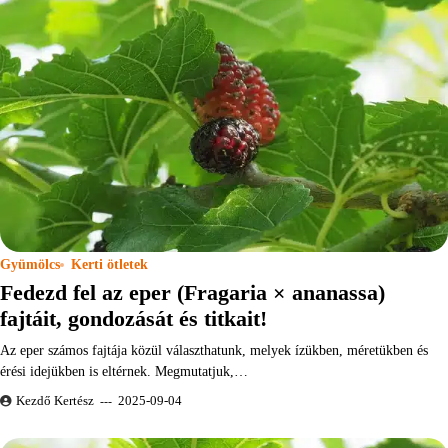
Gyümölcs
Kerti ötletek
Fedezd fel az eper (Fragaria × ananassa)
fajtáit, gondozását és titkait!
Az eper számos fajtája közül választhatunk, melyek ízükben, méretükben és
érési idejükben is eltérnek. Megmutatjuk,…
Kezdő Kertész
2025-09-04