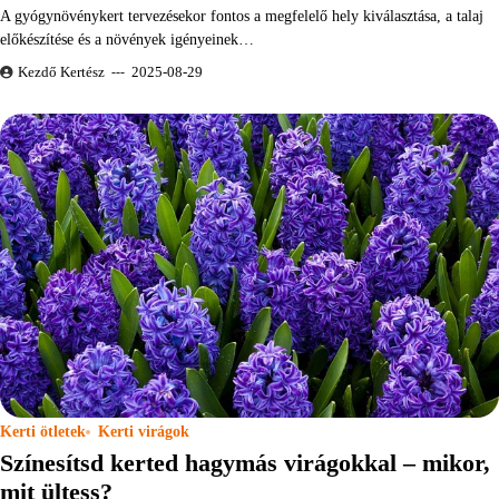
A gyógynövénykert tervezésekor fontos a megfelelő hely kiválasztása, a talaj
előkészítése és a növények igényeinek…
Kezdő Kertész
2025-08-29
Kerti ötletek
Kerti virágok
Színesítsd kerted hagymás virágokkal – mikor,
mit ültess?