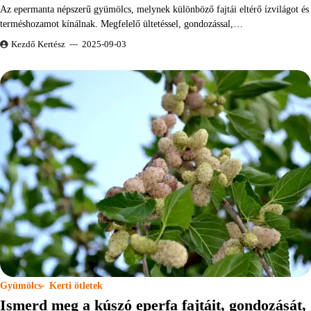
Az epermanta népszerű gyümölcs, melynek különböző fajtái eltérő ízvilágot és
terméshozamot kínálnak. Megfelelő ültetéssel, gondozással,…
Kezdő Kertész
2025-09-03
Gyümölcs
Kerti ötletek
Ismerd meg a kúszó eperfa fajtáit, gondozását,