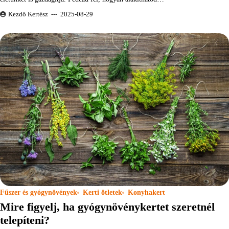
Kezdő Kertész
2025-08-29
Fűszer és gyógynövények
Kerti ötletek
Konyhakert
Mire figyelj, ha gyógynövénykertet szeretnél
telepíteni?