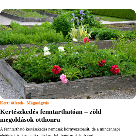
Kerti ötletek
Magaságyás
Kertészkedés fenntarthatóan – zöld
megoldások otthonra
A fenntartható kertészkedés nemcsak környezetbarát, de a mindennapi
életünket is gazdagítja. Fedezd fel, hogyan alakíthatod…