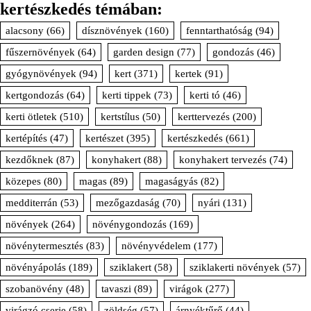
kertészkedés témában:
alacsony
(66)
dísznövények
(160)
fenntarthatóság
(94)
fűszernövények
(64)
garden design
(77)
gondozás
(46)
gyógynövények
(94)
kert
(371)
kertek
(91)
kertgondozás
(64)
kerti tippek
(73)
kerti tó
(46)
kerti ötletek
(510)
kertstílus
(50)
kerttervezés
(200)
kertépítés
(47)
kertészet
(395)
kertészkedés
(661)
kezdőknek
(87)
konyhakert
(88)
konyhakert tervezés
(74)
közepes
(80)
magas
(89)
magaságyás
(82)
medditerrán
(53)
mezőgazdaság
(70)
nyári
(131)
növények
(264)
növénygondozás
(169)
növénytermesztés
(83)
növényvédelem
(177)
növényápolás
(189)
sziklakert
(58)
sziklakerti növények
(57)
szobanövény
(48)
tavaszi
(89)
virágok
(277)
virágzó cserje
(58)
zöldség
(57)
árnyéktűrő
(44)