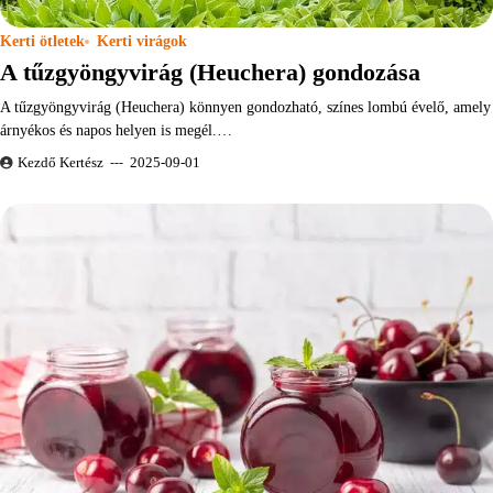
Kerti ötletek
Kerti virágok
A tűzgyöngyvirág (Heuchera) gondozása
A tűzgyöngyvirág (Heuchera) könnyen gondozható, színes lombú évelő, amely
árnyékos és napos helyen is megél.…
Kezdő Kertész
2025-09-01