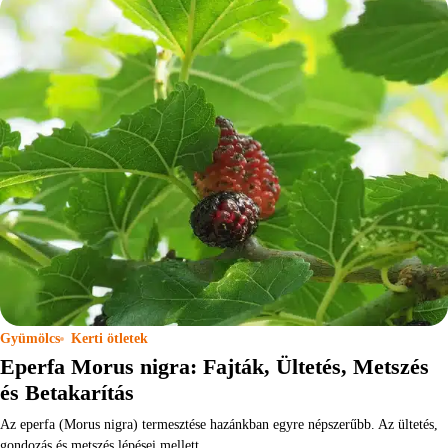
Gyümölcs
Kerti ötletek
Eperfa Morus nigra: Fajták, Ültetés, Metszés
és Betakarítás
Az eperfa (Morus nigra) termesztése hazánkban egyre népszerűbb. Az ültetés,
gondozás és metszés lépései mellett…