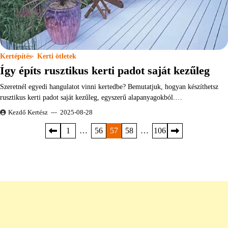
Kertépítés
Kerti ötletek
Így építs rusztikus kerti padot saját kezűleg
Szeretnél egyedi hangulatot vinni kertedbe? Bemutatjuk, hogyan készíthetsz
rusztikus kerti padot saját kezűleg, egyszerű alapanyagokból.…
Kezdő Kertész
2025-08-28
Bejegyzések
1
…
56
57
58
…
106
lapozása