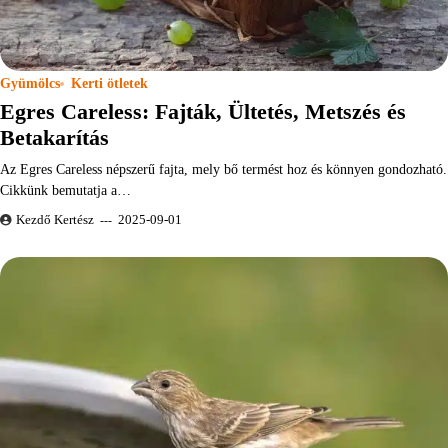
Gyümölcs
Kerti ötletek
Egres Careless: Fajták, Ültetés, Metszés és
Betakarítás
Az Egres Careless népszerű fajta, mely bő termést hoz és könnyen gondozható.
Cikkünk bemutatja a…
Kezdő Kertész
2025-09-01