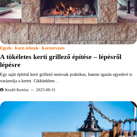
Egyéb
Kerti ötletek
Kerttervezés
A tökéletes kerti grillező építése – lépésről
lépésre
Egy saját építésű kerti grillező nemcsak praktikus, hanem igazán egyedivé is
varázsolja a kertet. Cikkünkben…
Kezdő Kertész
2025-08-31