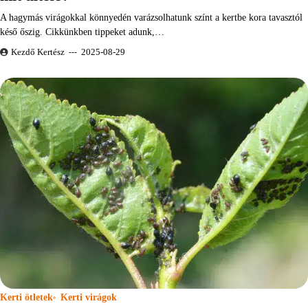
A hagymás virágokkal könnyedén varázsolhatunk színt a kertbe kora tavasztól
késő őszig. Cikkünkben tippeket adunk,…
Kezdő Kertész
2025-08-29
Kerti ötletek
Kerti virágok