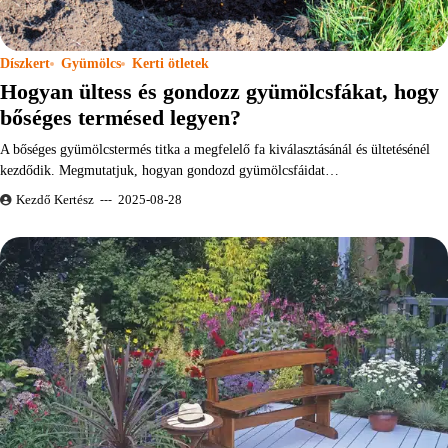
Díszkert
Gyümölcs
Kerti ötletek
Hogyan ültess és gondozz gyümölcsfákat, hogy
bőséges termésed legyen?
A bőséges gyümölcstermés titka a megfelelő fa kiválasztásánál és ültetésénél
kezdődik. Megmutatjuk, hogyan gondozd gyümölcsfáidat…
Kezdő Kertész
2025-08-28