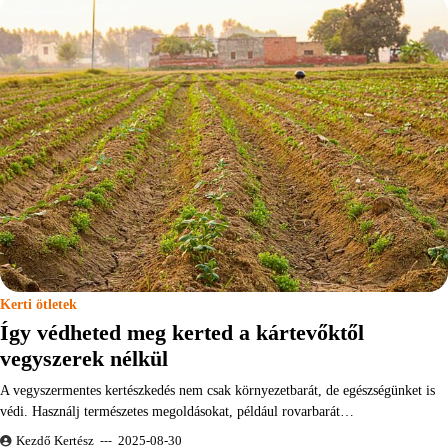
Kerti ötletek
Így védheted meg kerted a kártevőktől
vegyszerek nélkül
A vegyszermentes kertészkedés nem csak környezetbarát, de egészségünket is
védi. Használj természetes megoldásokat, például rovarbarát…
Kezdő Kertész
2025-08-30