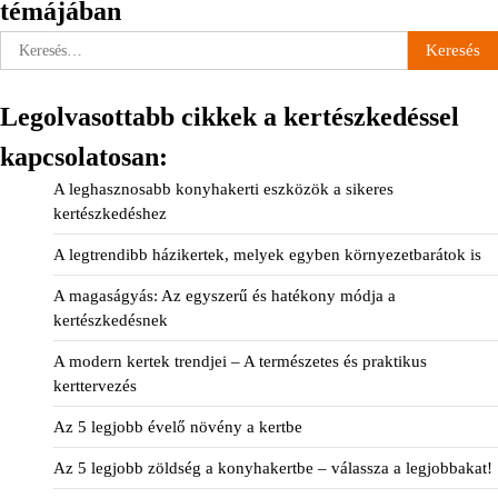
témájában
Keresés:
Legolvasottabb cikkek a kertészkedéssel
kapcsolatosan:
A leghasznosabb konyhakerti eszközök a sikeres
kertészkedéshez
A legtrendibb házikertek, melyek egyben környezetbarátok is
A magaságyás: Az egyszerű és hatékony módja a
kertészkedésnek
A modern kertek trendjei – A természetes és praktikus
kerttervezés
Az 5 legjobb évelő növény a kertbe
Az 5 legjobb zöldség a konyhakertbe – válassza a legjobbakat!