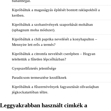
banánhéjjal.
Kipróbáltuk a magaságyás építését bontott raklapokból a
kertben.
Kipróbáltuk a szobanövények szaporítását mohában
(sphagnum moha módszer).
Kipróbáltuk a chili paprika nevelését a konyhapulton –
Mennyire lett erős a termés?
Kipróbáltuk a citromfa nevelését cserépben – Hogyan
teleltettük a fűtetlen lépcsőházban?
Gyepszellőztetés jelentősége
Paradicsom termesztése kezdőknek
Kipróbáltuk a fűszernövények fagyasztását olívaolajban
jégkockatartóban télire.
Leggyakrabban használt cimkék a