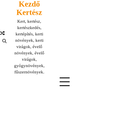
Kezdő
Skip
to
Kertész
content
Kert, kertész,
kertészkedés,
kertépítés, kerti
növények, kerti
virágok, évelő
növények, évelő
virágok,
gyógynövények,
fűszernövények.