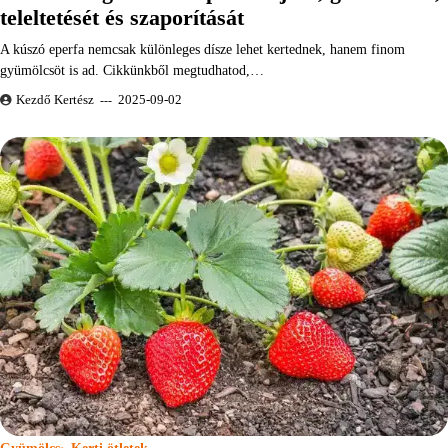
teleltetését és szaporítását
A kúszó eperfa nemcsak különleges dísze lehet kertednek, hanem finom
gyümölcsöt is ad. Cikkünkből megtudhatod,…
Kezdő Kertész
2025-09-02