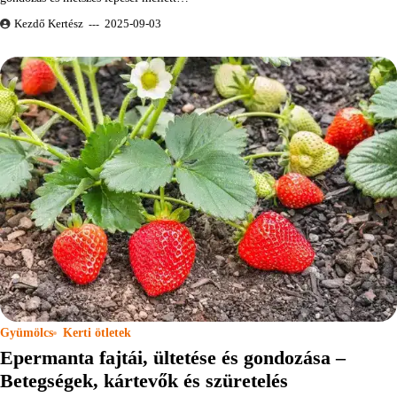
Kezdő Kertész
2025-09-03
Gyümölcs
Kerti ötletek
Epermanta fajtái, ültetése és gondozása –
Betegségek, kártevők és szüretelés