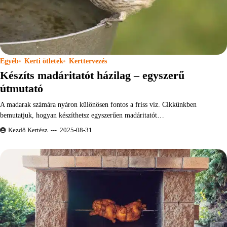
Egyéb
Kerti ötletek
Kerttervezés
Készíts madáritatót házilag – egyszerű
útmutató
A madarak számára nyáron különösen fontos a friss víz. Cikkünkben
bemutatjuk, hogyan készíthetsz egyszerűen madáritatót…
Kezdő Kertész
2025-08-31