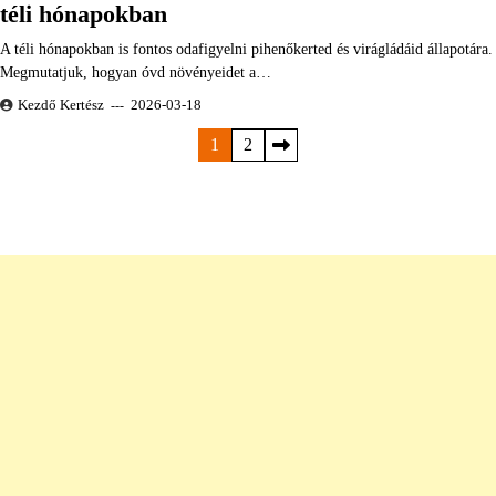
téli hónapokban
A téli hónapokban is fontos odafigyelni pihenőkerted és virágládáid állapotára.
Megmutatjuk, hogyan óvd növényeidet a…
Kezdő Kertész
2026-03-18
Bejegyzések
1
2
lapozása