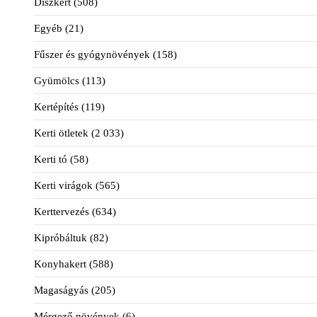
Díszkert
(508)
Egyéb
(21)
Fűszer és gyógynövények
(158)
Gyümölcs
(113)
Kertépítés
(119)
Kerti ötletek
(2 033)
Kerti tó
(58)
Kerti virágok
(565)
Kerttervezés
(634)
Kipróbáltuk
(82)
Konyhakert
(588)
Magaságyás
(205)
Mérgező növények
(6)