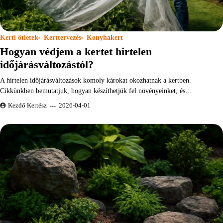
Kerti ötletek
Kerttervezés
Konyhakert
Hogyan védjem a kertet hirtelen
időjárásváltozástól?
A hirtelen időjárásváltozások komoly károkat okozhatnak a kertben.
Cikkünkben bemutatjuk, hogyan készíthetjük fel növényeinket, és…
Kezdő Kertész
2026-04-01