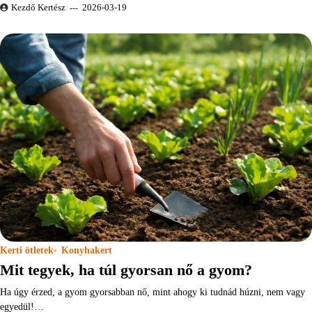
Kezdő Kertész
2026-03-19
Kerti ötletek
Konyhakert
Mit tegyek, ha túl gyorsan nő a gyom?
Ha úgy érzed, a gyom gyorsabban nő, mint ahogy ki tudnád húzni, nem vagy
egyedül!…