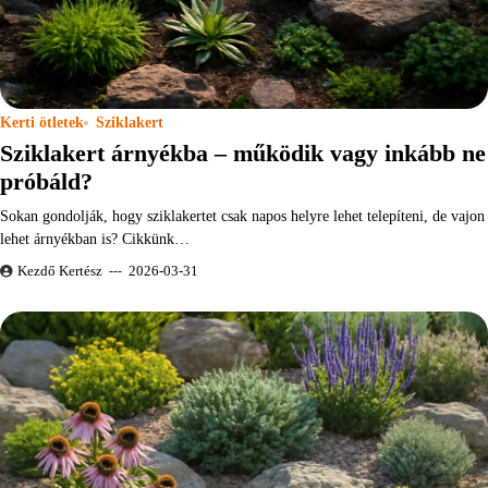
Kerti ötletek
Sziklakert
Sziklakert árnyékba – működik vagy inkább ne
próbáld?
Sokan gondolják, hogy sziklakertet csak napos helyre lehet telepíteni, de vajon
lehet árnyékban is? Cikkünk…
Kezdő Kertész
2026-03-31