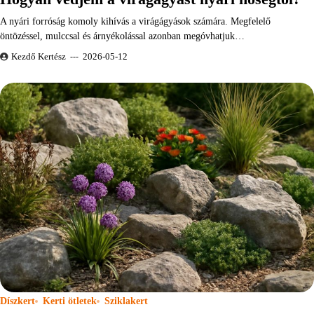
A nyári forróság komoly kihívás a virágágyások számára. Megfelelő
öntözéssel, mulccsal és árnyékolással azonban megóvhatjuk…
Kezdő Kertész
2026-05-12
Díszkert
Kerti ötletek
Sziklakert