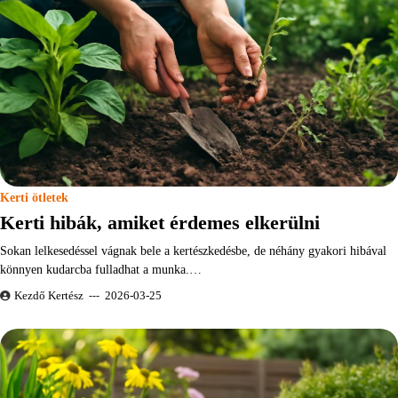
Kerti ötletek
Kerti hibák, amiket érdemes elkerülni
Sokan lelkesedéssel vágnak bele a kertészkedésbe, de néhány gyakori hibával
könnyen kudarcba fulladhat a munka.…
Kezdő Kertész
2026-03-25