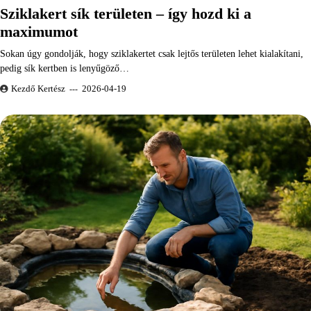
Sziklakert sík területen – így hozd ki a
maximumot
Sokan úgy gondolják, hogy sziklakertet csak lejtős területen lehet kialakítani,
pedig sík kertben is lenyűgöző…
Kezdő Kertész
2026-04-19