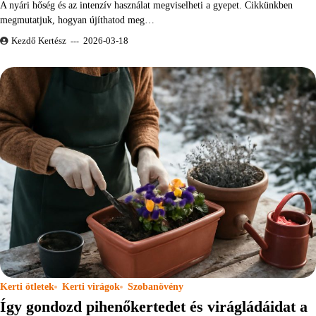
A nyári hőség és az intenzív használat megviselheti a gyepet. Cikkünkben
megmutatjuk, hogyan újíthatod meg…
Kezdő Kertész
2026-03-18
Kerti ötletek
Kerti virágok
Szobanövény
Így gondozd pihenőkertedet és virágládáidat a