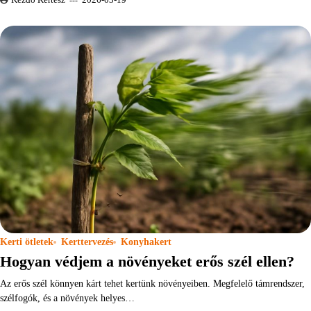
Kezdő Kertész
2026-03-19
Kerti ötletek
Kerttervezés
Konyhakert
Hogyan védjem a növényeket erős szél ellen?
Az erős szél könnyen kárt tehet kertünk növényeiben. Megfelelő támrendszer,
szélfogók, és a növények helyes…