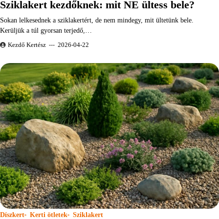
Sziklakert kezdőknek: mit NE ültess bele?
Sokan lelkesednek a sziklakertért, de nem mindegy, mit ültetünk bele.
Kerüljük a túl gyorsan terjedő,…
Kezdő Kertész
2026-04-22
Díszkert
Kerti ötletek
Sziklakert