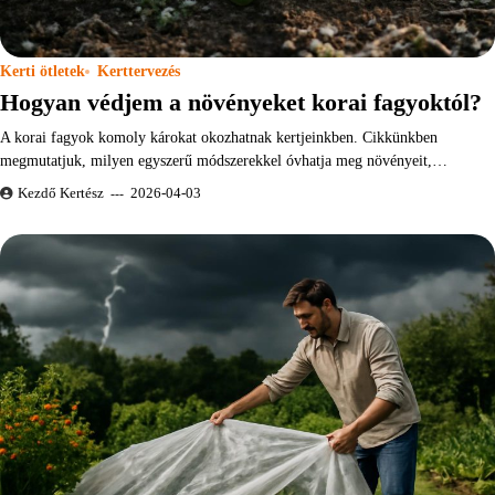
Kerti ötletek
Kerttervezés
Hogyan védjem a növényeket korai fagyoktól?
A korai fagyok komoly károkat okozhatnak kertjeinkben. Cikkünkben
megmutatjuk, milyen egyszerű módszerekkel óvhatja meg növényeit,…
Kezdő Kertész
2026-04-03