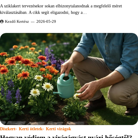
A sziklakert tervezésekor sokan elbizonytalanodnak a megfelelő méret
kiválasztásában. A cikk segít eligazodni, hogy a…
Kezdő Kertész
2026-05-29
Díszkert
Kerti ötletek
Kerti virágok
Hogyan védjem a virágágyást nyári hőségtől?