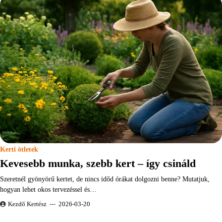
Kerti ötletek
Kevesebb munka, szebb kert – így csináld
Szeretnél gyönyörű kertet, de nincs időd órákat dolgozni benne? Mutatjuk,
hogyan lehet okos tervezéssel és…
Kezdő Kertész
2026-03-20