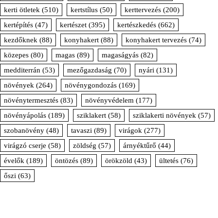
kerti ötletek
(510)
kertstílus
(50)
kerttervezés
(200)
kertépítés
(47)
kertészet
(395)
kertészkedés
(662)
kezdőknek
(88)
konyhakert
(88)
konyhakert tervezés
(74)
közepes
(80)
magas
(89)
magaságyás
(82)
medditerrán
(53)
mezőgazdaság
(70)
nyári
(131)
növények
(264)
növénygondozás
(169)
növénytermesztés
(83)
növényvédelem
(177)
növényápolás
(189)
sziklakert
(58)
sziklakerti növények
(57)
szobanövény
(48)
tavaszi
(89)
virágok
(277)
virágzó cserje
(58)
zöldség
(57)
árnyéktűrő
(44)
évelők
(189)
öntözés
(89)
örökzöld
(43)
ültetés
(76)
őszi
(63)