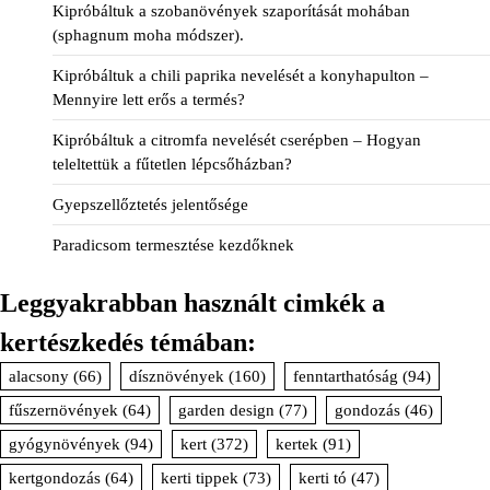
Kipróbáltuk a szobanövények szaporítását mohában
(sphagnum moha módszer).
Kipróbáltuk a chili paprika nevelését a konyhapulton –
Mennyire lett erős a termés?
Kipróbáltuk a citromfa nevelését cserépben – Hogyan
teleltettük a fűtetlen lépcsőházban?
Gyepszellőztetés jelentősége
Paradicsom termesztése kezdőknek
Leggyakrabban használt cimkék a
kertészkedés témában:
alacsony
(66)
dísznövények
(160)
fenntarthatóság
(94)
fűszernövények
(64)
garden design
(77)
gondozás
(46)
gyógynövények
(94)
kert
(372)
kertek
(91)
kertgondozás
(64)
kerti tippek
(73)
kerti tó
(47)