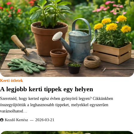
Kerti ötletek
A legjobb kerti tippek egy helyen
Szeretnéd, hogy kerted egész évben gyönyörű legyen? Cikkünkben
összegyűjtöttük a leghasznosabb tippeket, melyekkel egyszerűen
varázsolhatod…
Kezdő Kertész
2026-03-21