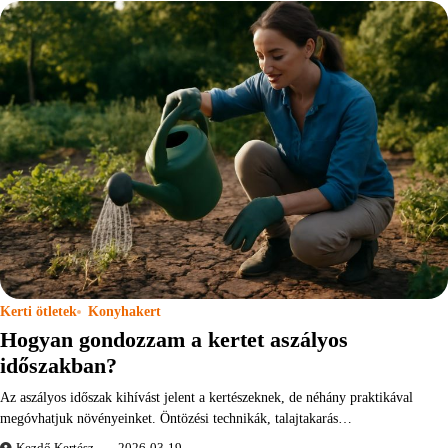
Kerti ötletek
Konyhakert
Hogyan gondozzam a kertet aszályos
időszakban?
Az aszályos időszak kihívást jelent a kertészeknek, de néhány praktikával
megóvhatjuk növényeinket. Öntözési technikák, talajtakarás…