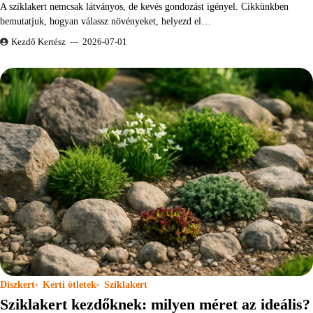
A sziklakert nemcsak látványos, de kevés gondozást igényel. Cikkünkben
bemutatjuk, hogyan válassz növényeket, helyezd el…
Kezdő Kertész
2026-07-01
Díszkert
Kerti ötletek
Sziklakert
Sziklakert kezdőknek: milyen méret az ideális?