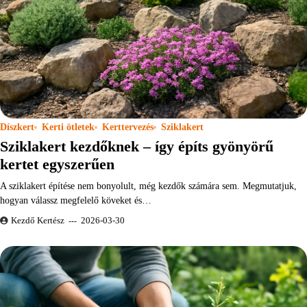
Díszkert
Kerti ötletek
Kerttervezés
Sziklakert
Sziklakert kezdőknek – így építs gyönyörű
kertet egyszerűen
A sziklakert építése nem bonyolult, még kezdők számára sem. Megmutatjuk,
hogyan válassz megfelelő köveket és…
Kezdő Kertész
2026-03-30