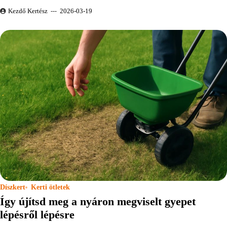
Kezdő Kertész
2026-03-19
Díszkert
Kerti ötletek
Így újítsd meg a nyáron megviselt gyepet
lépésről lépésre