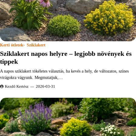
Kerti ötletek
Sziklakert
Sziklakert napos helyre – legjobb növények és
tippek
A napos sziklakert tökéletes választás, ha kevés a hely, de változatos, színes
virágokra vágyunk. Megmutatjuk,…
Kezdő Kertész
2026-03-31