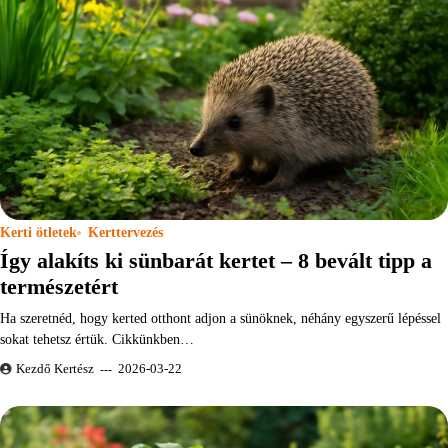
Kerti ötletek
Kerttervezés
Így alakíts ki sünbarát kertet – 8 bevált tipp a
természetért
Ha szeretnéd, hogy kerted otthont adjon a sünöknek, néhány egyszerű lépéssel
sokat tehetsz értük. Cikkünkben…
Kezdő Kertész
2026-03-22