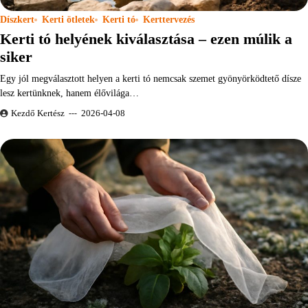
Díszkert
Kerti ötletek
Kerti tó
Kerttervezés
Kerti tó helyének kiválasztása – ezen múlik a
siker
Egy jól megválasztott helyen a kerti tó nemcsak szemet gyönyörködtető dísze
lesz kertünknek, hanem élővilága…
Kezdő Kertész
2026-04-08