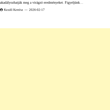
akadályozhatják meg a virágzó eredményeket. Figyeljünk…
Kezdő Kertész
2026-02-17