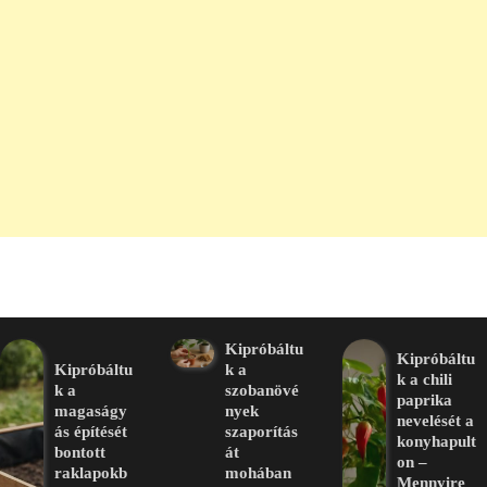
Kipróbáltu
Kipróbáltu
Kipróbáltu
k a
k a chili
k a
szobanövé
paprika
magaságy
nyek
nevelését a
ás építését
szaporítás
konyhapult
bontott
át
on –
raklapokb
mohában
Mennyire