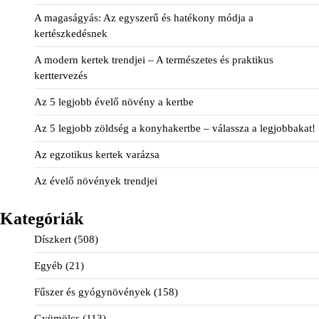
A magaságyás: Az egyszerű és hatékony módja a
kertészkedésnek
A modern kertek trendjei – A természetes és praktikus
kerttervezés
Az 5 legjobb évelő növény a kertbe
Az 5 legjobb zöldség a konyhakertbe – válassza a legjobbakat!
Az egzotikus kertek varázsa
Az évelő növények trendjei
Kategóriák
Díszkert
(508)
Egyéb
(21)
Fűszer és gyógynövények
(158)
Gyümölcs
(113)