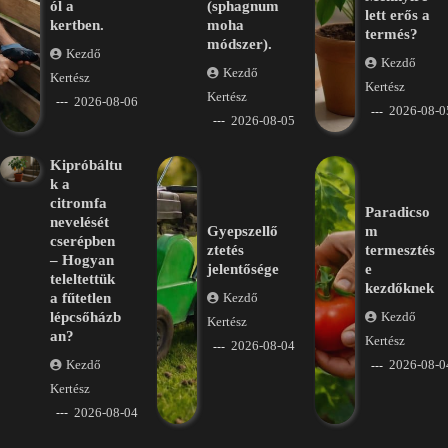
ól a
(sphagnum
lett erős a
kertben.
moha
termés?
módszer).
Kezdő
Kezdő
Kezdő
Kertész
Kertész
Kertész
2026-08-06
2026-08-0
2026-08-05
Kipróbáltu
k a
citromfa
Paradicso
nevelését
Gyepszellő
m
cserépben
ztetés
termesztés
– Hogyan
jelentősége
e
teleltettük
kezdőknek
a fűtetlen
Kezdő
lépcsőházb
Kezdő
Kertész
an?
Kertész
2026-08-04
Kezdő
2026-08-0
Kertész
2026-08-04