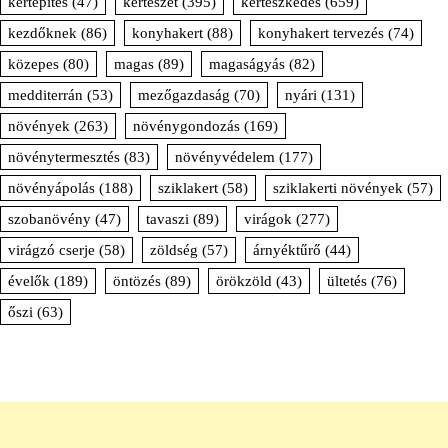
kertépítés
(47)
kertészet
(395)
kertészkedés
(659)
kezdőknek
(86)
konyhakert
(88)
konyhakert tervezés
(74)
közepes
(80)
magas
(89)
magaságyás
(82)
medditerrán
(53)
mezőgazdaság
(70)
nyári
(131)
növények
(263)
növénygondozás
(169)
növénytermesztés
(83)
növényvédelem
(177)
növényápolás
(188)
sziklakert
(58)
sziklakerti növények
(57)
szobanövény
(47)
tavaszi
(89)
virágok
(277)
virágzó cserje
(58)
zöldség
(57)
árnyéktűrő
(44)
évelők
(189)
öntözés
(89)
örökzöld
(43)
ültetés
(76)
őszi
(63)