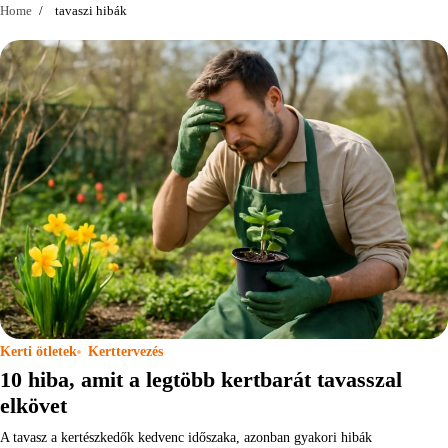
Home
tavaszi hibák
Kerti ötletek
Kerttervezés
10 hiba, amit a legtöbb kertbarát tavasszal
elkövet
A tavasz a kertészkedők kedvenc időszaka, azonban gyakori hibák