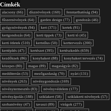
Címkék
alacsony
(66)
dísznövények
(160)
fenntarthatóság
(94)
fűszernövények
(64)
garden design
(77)
gondozás
(46)
gyógynövények
(94)
kert
(371)
kertek
(91)
kertgondozás
(64)
kerti tippek
(73)
kerti tó
(45)
kerti ötletek
(510)
kertstílus
(50)
kerttervezés
(200)
kertépítés
(47)
kertészet
(395)
kertészkedés
(659)
kezdőknek
(86)
konyhakert
(88)
konyhakert tervezés
(74)
közepes
(80)
magas
(89)
magaságyás
(82)
medditerrán
(53)
mezőgazdaság
(70)
nyári
(131)
növények
(263)
növénygondozás
(169)
növénytermesztés
(83)
növényvédelem
(177)
növényápolás
(188)
sziklakert
(58)
sziklakerti növények
(57)
szobanövény
(47)
tavaszi
(89)
virágok
(277)