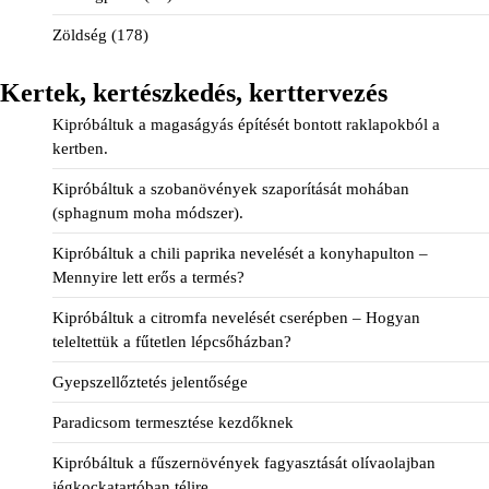
Zöldség
(178)
Kertek, kertészkedés, kerttervezés
Kipróbáltuk a magaságyás építését bontott raklapokból a
kertben.
Kipróbáltuk a szobanövények szaporítását mohában
(sphagnum moha módszer).
Kipróbáltuk a chili paprika nevelését a konyhapulton –
Mennyire lett erős a termés?
Kipróbáltuk a citromfa nevelését cserépben – Hogyan
teleltettük a fűtetlen lépcsőházban?
Gyepszellőztetés jelentősége
Paradicsom termesztése kezdőknek
Kipróbáltuk a fűszernövények fagyasztását olívaolajban
jégkockatartóban télire.