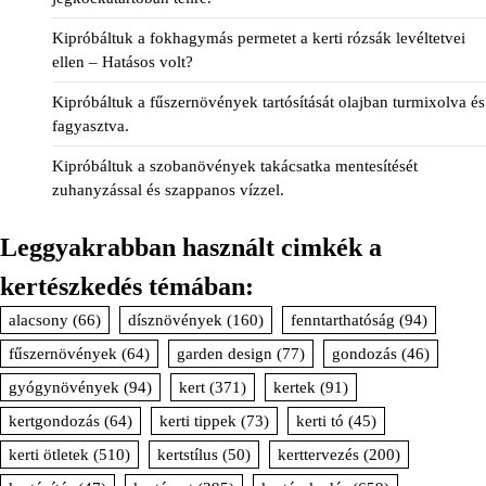
Kipróbáltuk a fokhagymás permetet a kerti rózsák levéltetvei
ellen – Hatásos volt?
Kipróbáltuk a fűszernövények tartósítását olajban turmixolva és
fagyasztva.
Kipróbáltuk a szobanövények takácsatka mentesítését
zuhanyzással és szappanos vízzel.
Leggyakrabban használt cimkék a
kertészkedés témában:
alacsony
(66)
dísznövények
(160)
fenntarthatóság
(94)
fűszernövények
(64)
garden design
(77)
gondozás
(46)
gyógynövények
(94)
kert
(371)
kertek
(91)
kertgondozás
(64)
kerti tippek
(73)
kerti tó
(45)
kerti ötletek
(510)
kertstílus
(50)
kerttervezés
(200)