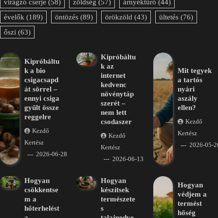
virágzó cserje
(58)
zöldség
(57)
árnyéktűrő
(44)
évelők
(189)
öntözés
(89)
örökzöld
(43)
ültetés
(76)
őszi
(63)
Kipróbáltu
Kipróbáltu
k az
k a bio
Mit tegyek
internet
csigacsapd
a tartós
kedvenc
át sörrel –
nyári
növénytáp
ennyi csiga
aszály
szerét –
gyűlt össze
ellen?
nem lett
reggelre
csodaszer
Kezdő
Kezdő
Kertész
Kezdő
Kertész
2026-05-2
Kertész
2026-06-28
2026-06-13
Hogyan
Hogyan
Hogyan
csökkentse
készítsek
védjem a
m a
természete
termést
hőterhelést
s
hőség
a
talajnedve