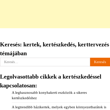
Keresés: kertek, kertészkedés, kerttervezés
témájában
Keresés:
Legolvasottabb cikkek a kertészkedéssel
kapcsolatosan:
A leghasznosabb konyhakerti eszközök a sikeres
kertészkedéshez
A legtrendibb házikertek, melyek egyben környezetbarátok is