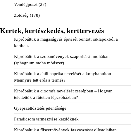
Vendégposzt
(27)
Zöldség
(178)
Kertek, kertészkedés, kerttervezés
Kipróbáltuk a magaságyás építését bontott raklapokból a
kertben.
Kipróbáltuk a szobanövények szaporítását mohában
(sphagnum moha módszer).
Kipróbáltuk a chili paprika nevelését a konyhapulton –
Mennyire lett erős a termés?
Kipróbáltuk a citromfa nevelését cserépben – Hogyan
teleltettük a fűtetlen lépcsőházban?
Gyepszellőztetés jelentősége
Paradicsom termesztése kezdőknek
Kipróbáltuk a fűszernövények fagyasztását olívaolajban