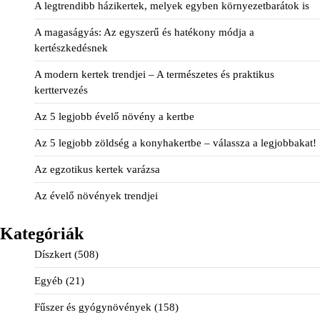
A legtrendibb házikertek, melyek egyben környezetbarátok is
A magaságyás: Az egyszerű és hatékony módja a
kertészkedésnek
A modern kertek trendjei – A természetes és praktikus
kerttervezés
Az 5 legjobb évelő növény a kertbe
Az 5 legjobb zöldség a konyhakertbe – válassza a legjobbakat!
Az egzotikus kertek varázsa
Az évelő növények trendjei
Kategóriák
Díszkert
(508)
Egyéb
(21)
Fűszer és gyógynövények
(158)