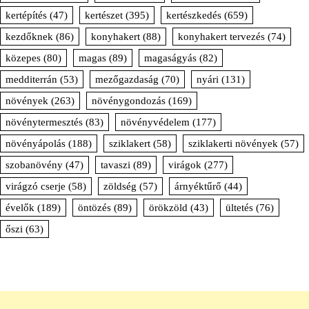
kertépítés
(47)
kertészet
(395)
kertészkedés
(659)
kezdőknek
(86)
konyhakert
(88)
konyhakert tervezés
(74)
közepes
(80)
magas
(89)
magaságyás
(82)
medditerrán
(53)
mezőgazdaság
(70)
nyári
(131)
növények
(263)
növénygondozás
(169)
növénytermesztés
(83)
növényvédelem
(177)
növényápolás
(188)
sziklakert
(58)
sziklakerti növények
(57)
szobanövény
(47)
tavaszi
(89)
virágok
(277)
virágzó cserje
(58)
zöldség
(57)
árnyéktűrő
(44)
évelők
(189)
öntözés
(89)
örökzöld
(43)
ültetés
(76)
őszi
(63)