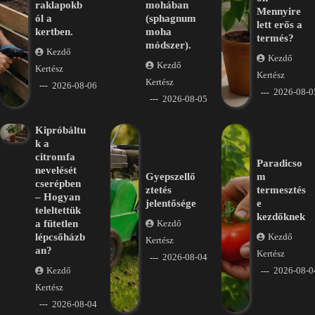
raklapokb
mohában
Mennyire
ól a
(sphagnum
lett erős a
kertben.
moha
termés?
módszer).
Kezdő
Kezdő
Kezdő
Kertész
Kertész
Kertész
2026-08-06
2026-08-0
2026-08-05
Kipróbáltu
k a
citromfa
Paradicso
nevelését
Gyepszellő
m
cserépben
ztetés
termesztés
– Hogyan
jelentősége
e
teleltettük
kezdőknek
a fűtetlen
Kezdő
lépcsőházb
Kezdő
Kertész
an?
Kertész
2026-08-04
Kezdő
2026-08-0
Kertész
2026-08-04