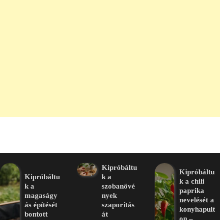
Kipróbáltu
Kipróbáltu
Kipróbáltu
k a
k a chili
k a
szobanövé
paprika
magaságy
nyek
nevelését a
ás építését
szaporítás
konyhapult
bontott
át
on –