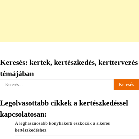
Keresés: kertek, kertészkedés, kerttervezés
témájában
Keresés:
Legolvasottabb cikkek a kertészkedéssel
kapcsolatosan:
A leghasznosabb konyhakerti eszközök a sikeres
kertészkedéshez