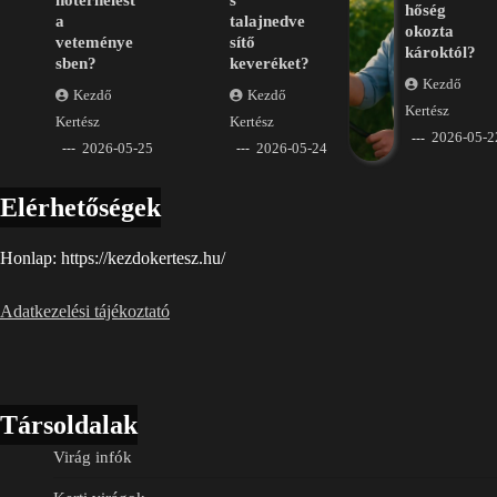
hőség
a
talajnedve
okozta
veteménye
sítő
károktól?
sben?
keveréket?
Kezdő
Kezdő
Kezdő
Kertész
Kertész
Kertész
2026-05-2
2026-05-25
2026-05-24
Elérhetőségek
Honlap: https://kezdokertesz.hu/
Adatkezelési tájékoztató
Társoldalak
Virág infók