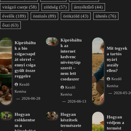
virágzó cserje
(58)
zöldség
(57)
árnyéktűrő
(44)
évelők
(189)
öntözés
(89)
örökzöld
(43)
ültetés
(76)
őszi
(63)
Kipróbáltu
Kipróbáltu
k az
k a bio
Mit tegyek
internet
csigacsapd
a tartós
kedvenc
át sörrel –
nyári
növénytáp
ennyi csiga
aszály
szerét –
gyűlt össze
ellen?
nem lett
reggelre
csodaszer
Kezdő
Kezdő
Kertész
Kezdő
Kertész
2026-05-2
Kertész
2026-06-28
2026-06-13
Hogyan
Hogyan
Hogyan
csökkentse
készítsek
védjem a
m a
természete
termést
hőterhelést
s