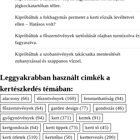
jégkockatartóban télire.
Kipróbáltuk a fokhagymás permetet a kerti rózsák levéltetvei
ellen – Hatásos volt?
Kipróbáltuk a fűszernövények tartósítását olajban turmixolva és
fagyasztva.
Kipróbáltuk a szobanövények takácsatka mentesítését
zuhanyzással és szappanos vízzel.
Leggyakrabban használt cimkék a
kertészkedés témában:
alacsony
(66)
dísznövények
(160)
fenntarthatóság
(94)
fűszernövények
(64)
garden design
(77)
gondozás
(46)
gyógynövények
(94)
kert
(371)
kertek
(91)
kertgondozás
(64)
kerti tippek
(73)
kerti tó
(45)
kerti ötletek
(510)
kertstílus
(50)
kerttervezés
(200)