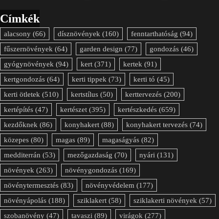
Címkék
alacsony
(66)
dísznövények
(160)
fenntarthatóság
(94)
fűszernövények
(64)
garden design
(77)
gondozás
(46)
gyógynövények
(94)
kert
(371)
kertek
(91)
kertgondozás
(64)
kerti tippek
(73)
kerti tó
(45)
kerti ötletek
(510)
kertstílus
(50)
kerttervezés
(200)
kertépítés
(47)
kertészet
(395)
kertészkedés
(659)
kezdőknek
(86)
konyhakert
(88)
konyhakert tervezés
(74)
közepes
(80)
magas
(89)
magaságyás
(82)
medditerrán
(53)
mezőgazdaság
(70)
nyári
(131)
növények
(263)
növénygondozás
(169)
növénytermesztés
(83)
növényvédelem
(177)
növényápolás
(188)
sziklakert
(58)
sziklakerti növények
(57)
szobanövény
(47)
tavaszi
(89)
virágok
(277)