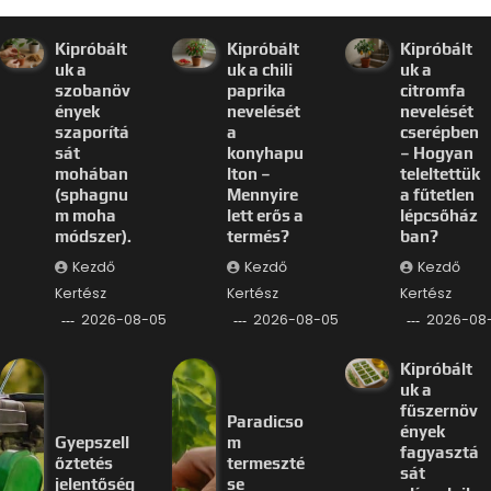
Kipróbált
Kipróbált
Kipróbált
uk a
uk a chili
uk a
szobanöv
paprika
citromfa
ények
nevelését
nevelését
szaporítá
a
cserépben
sát
konyhapu
– Hogyan
mohában
lton –
teleltettük
(sphagnu
Mennyire
a fűtetlen
m moha
lett erős a
lépcsőház
módszer).
termés?
ban?
Kezdő
Kezdő
Kezdő
Kertész
Kertész
Kertész
2026-08-05
2026-08-05
2026-08
Kipróbált
uk a
fűszernöv
Paradicso
ények
Gyepszell
m
fagyasztá
őztetés
termeszté
sát
jelentőség
se