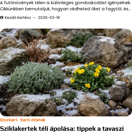
A futónövények télen is különleges gondoskodást igényelnek.
Cikkünkben bemutatjuk, hogyan védheted őket a fagytól, és…
Kezdő Kertész
2026-03-18
Díszkert
Kerti ötletek
Sziklakertek téli ápolása: tippek a tavaszi