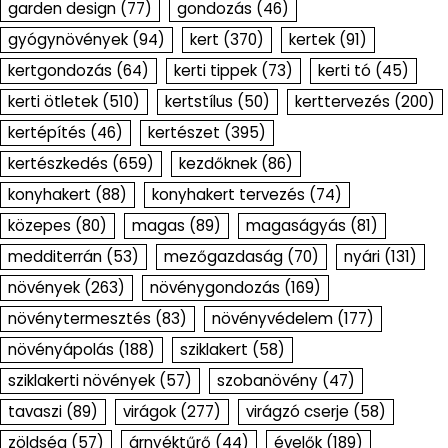
garden design
(77)
gondozás
(46)
gyógynövények
(94)
kert
(370)
kertek
(91)
kertgondozás
(64)
kerti tippek
(73)
kerti tó
(45)
kerti ötletek
(510)
kertstílus
(50)
kerttervezés
(200)
kertépítés
(46)
kertészet
(395)
kertészkedés
(659)
kezdőknek
(86)
konyhakert
(88)
konyhakert tervezés
(74)
közepes
(80)
magas
(89)
magaságyás
(81)
medditerrán
(53)
mezőgazdaság
(70)
nyári
(131)
növények
(263)
növénygondozás
(169)
növénytermesztés
(83)
növényvédelem
(177)
növényápolás
(188)
sziklakert
(58)
sziklakerti növények
(57)
szobanövény
(47)
tavaszi
(89)
virágok
(277)
virágzó cserje
(58)
zöldség
(57)
árnyéktűrő
(44)
évelők
(189)