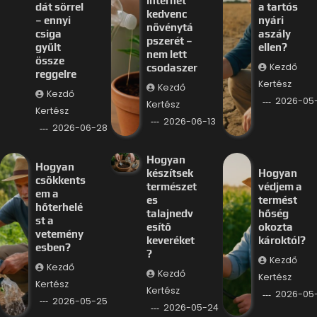
internet
dát sörrel
a tartós
kedvenc
– ennyi
nyári
növénytá
csiga
aszály
pszerét –
gyűlt
ellen?
nem lett
össze
Kezdő
csodaszer
reggelre
Kertész
Kezdő
Kezdő
2026-05
Kertész
Kertész
2026-06-13
2026-06-28
Hogyan
Hogyan
készítsek
Hogyan
csökkents
természet
védjem a
em a
es
termést
hőterhelé
talajnedv
hőség
st a
esítő
okozta
vetemény
keveréket
károktól?
esben?
?
Kezdő
Kezdő
Kezdő
Kertész
Kertész
Kertész
2026-05
2026-05-25
2026-05-24