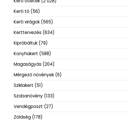
Kerti ötletek
(2 028)
Kerti tó
(56)
Kerti virágok
(565)
Kerttervezés
(634)
Kipróbáltuk
(79)
Konyhakert
(588)
Magaságyás
(204)
Mérgező növények
(6)
Sziklakert
(51)
Szobanövény
(133)
Vendégposzt
(27)
Zöldség
(178)