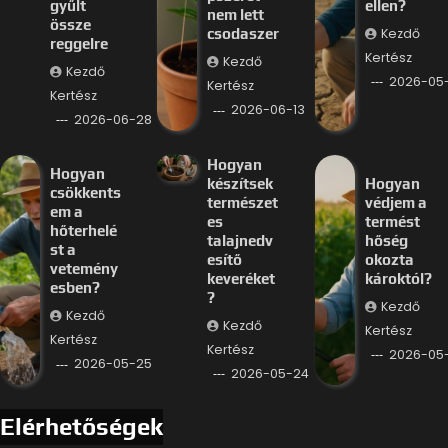
gyűlt
ellen?
nem lett
össze
Kezdő
csodaszer
reggelre
Kertész
Kezdő
Kezdő
2026-05
Kertész
Kertész
2026-06-13
2026-06-28
Hogyan
Hogyan
készítsek
Hogyan
csökkents
természet
védjem a
em a
es
termést
hőterhelé
talajnedv
hőség
st a
esítő
okozta
vetemény
keveréket
károktól?
esben?
?
Kezdő
Kezdő
Kezdő
Kertész
Kertész
Kertész
2026-05
2026-05-25
2026-05-24
Elérhetőségek