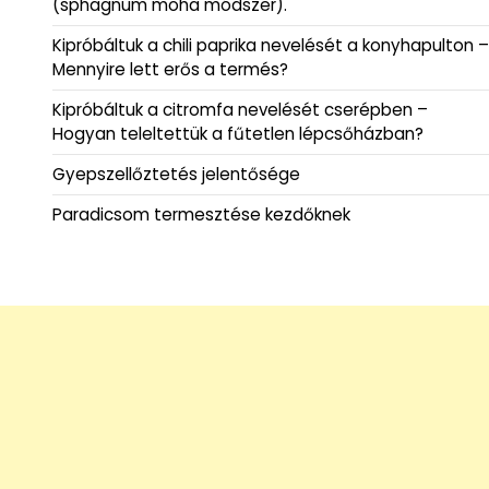
(sphagnum moha módszer).
Kipróbáltuk a chili paprika nevelését a konyhapulton –
Mennyire lett erős a termés?
Kipróbáltuk a citromfa nevelését cserépben –
Hogyan teleltettük a fűtetlen lépcsőházban?
Gyepszellőztetés jelentősége
Paradicsom termesztése kezdőknek