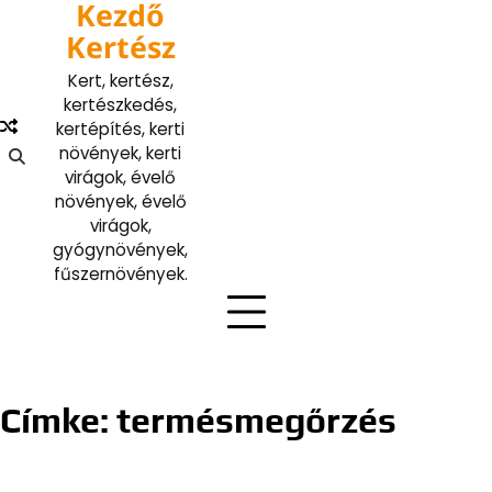
Kezdő
Skip
to
Kertész
content
Kert, kertész,
kertészkedés,
kertépítés, kerti
növények, kerti
virágok, évelő
növények, évelő
virágok,
gyógynövények,
fűszernövények.
Címke:
termésmegőrzés