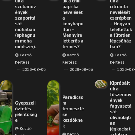
uk a
uk a chili
uk a
szobanöv
paprika
citromfa
ények
nevelését
nevelését
szaporítá
a
cserépben
sát
konyhapu
– Hogyan
mohában
lton –
teleltettük
(sphagnu
Mennyire
a fűtetlen
m moha
lett erős a
lépcsőház
módszer).
termés?
ban?
Kezdő
Kezdő
Kezdő
Kertész
Kertész
Kertész
2026-08-05
2026-08-05
2026-08
Kipróbált
uk a
fűszernöv
Paradicso
ények
Gyepszell
m
fagyasztá
őztetés
termeszté
sát
jelentőség
se
olívaolajb
e
kezdőkne
an
k
Kezdő
jégkockat
Kezdő
artóban