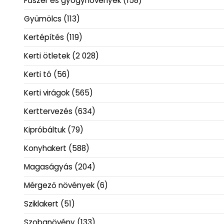
Fűszer és gyógynövények
(158)
Gyümölcs
(113)
Kertépítés
(119)
Kerti ötletek
(2 028)
Kerti tó
(56)
Kerti virágok
(565)
Kerttervezés
(634)
Kipróbáltuk
(79)
Konyhakert
(588)
Magaságyás
(204)
Mérgező növények
(6)
Sziklakert
(51)
Szobanövény
(133)