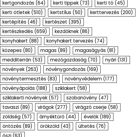
kertgondozás
(64)
kerti tippek
(73)
kerti tó
(45)
kerti ötletek
(510)
kertstílus
(50)
kerttervezés
(200)
kertépítés
(46)
kertészet
(395)
kertészkedés
(659)
kezdőknek
(86)
konyhakert
(88)
konyhakert tervezés
(74)
közepes
(80)
magas
(89)
magaságyás
(81)
medditerrán
(53)
mezőgazdaság
(70)
nyári
(131)
növények
(263)
növénygondozás
(169)
növénytermesztés
(83)
növényvédelem
(177)
növényápolás
(188)
sziklakert
(58)
sziklakerti növények
(57)
szobanövény
(47)
tavaszi
(89)
virágok
(277)
virágzó cserje
(58)
zöldség
(57)
árnyéktűrő
(44)
évelők
(189)
öntözés
(89)
örökzöld
(43)
ültetés
(76)
őszi
(63)