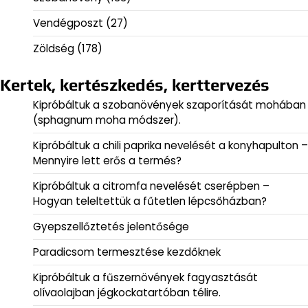
Vendégposzt
(27)
Zöldség
(178)
Kertek, kertészkedés, kerttervezés
Kipróbáltuk a szobanövények szaporítását mohában
(sphagnum moha módszer).
Kipróbáltuk a chili paprika nevelését a konyhapulton –
Mennyire lett erős a termés?
Kipróbáltuk a citromfa nevelését cserépben –
Hogyan teleltettük a fűtetlen lépcsőházban?
Gyepszellőztetés jelentősége
Paradicsom termesztése kezdőknek
Kipróbáltuk a fűszernövények fagyasztását
olívaolajban jégkockatartóban télire.