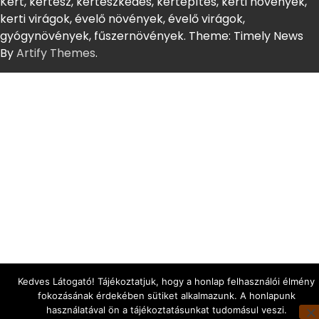
Kert, kertész, kertészkedés, kertépítés, kerti növények,
kerti virágok, évelő növények, évelő virágok,
gyógynövények, fűszernövények. Theme: Timely News
By
Artify Themes
.
Kedves Látogató! Tájékoztatjuk, hogy a honlap felhasználói élmény
fokozásának érdekében sütiket alkalmazunk. A honlapunk
használatával ön a tájékoztatásunkat tudomásul veszi.