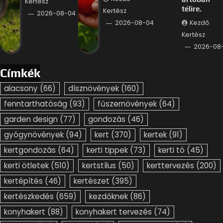
Kertész
télire.
Kertész
2026-08-04
Kezdő
2026-08-04
Kertész
2026-08
Címkék
alacsony
(66)
dísznövények
(160)
fenntarthatóság
(93)
fűszernövények
(64)
garden design
(77)
gondozás
(46)
gyógynövények
(94)
kert
(370)
kertek
(91)
kertgondozás
(64)
kerti tippek
(73)
kerti tó
(45)
kerti ötletek
(510)
kertstílus
(50)
kerttervezés
(200)
kertépítés
(46)
kertészet
(395)
kertészkedés
(659)
kezdőknek
(86)
konyhakert
(88)
konyhakert tervezés
(74)