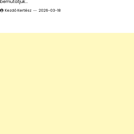
bemutatjuk…
Kezdő Kertész
2026-03-18