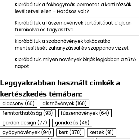
Kipróbáltuk a fokhagymás permetet a kerti rózsák
levéltetvei ellen – Hatásos volt?
Kipróbáltuk a fűszernövények tartósítását olajban
turmixolva és fagyasztva.
Kipróbáltuk a szobanövények takácsatka
mentesítését zuhanyzással és szappanos vízzel.
Kipróbáltuk, milyen növények bírják legjobban a tűző
napot
Leggyakrabban használt cimkék a
kertészkedés témában:
alacsony
(66)
dísznövények
(160)
fenntarthatóság
(93)
fűszernövények
(64)
garden design
(77)
gondozás
(46)
gyógynövények
(94)
kert
(370)
kertek
(91)