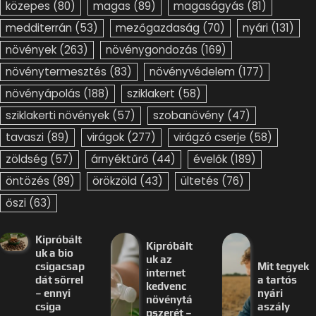
közepes
(80)
magas
(89)
magaságyás
(81)
medditerrán
(53)
mezőgazdaság
(70)
nyári
(131)
növények
(263)
növénygondozás
(169)
növénytermesztés
(83)
növényvédelem
(177)
növényápolás
(188)
sziklakert
(58)
sziklakerti növények
(57)
szobanövény
(47)
tavaszi
(89)
virágok
(277)
virágzó cserje
(58)
zöldség
(57)
árnyéktűrő
(44)
évelők
(189)
öntözés
(89)
örökzöld
(43)
ültetés
(76)
őszi
(63)
Kipróbált
Kipróbált
uk a bio
uk az
csigacsap
Mit tegyek
internet
dát sörrel
a tartós
kedvenc
– ennyi
nyári
növénytá
csiga
aszály
pszerét –