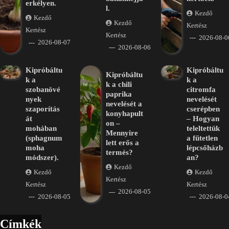
erkélyen.
l.
Kezdő
Kezdő
Kezdő
Kertész
Kertész
Kertész
2026-08-0
2026-08-07
2026-08-06
Kipróbáltu
Kipróbáltu
Kipróbáltu
k a
k a
k a chili
szobanövé
citromfa
paprika
nyek
nevelését
nevelését a
szaporítás
cserépben
konyhapult
át
– Hogyan
on –
mohában
teleltettük
Mennyire
(sphagnum
a fűtetlen
lett erős a
moha
lépcsőházb
termés?
módszer).
an?
Kezdő
Kezdő
Kezdő
Kertész
Kertész
Kertész
2026-08-05
2026-08-05
2026-08-0
Címkék