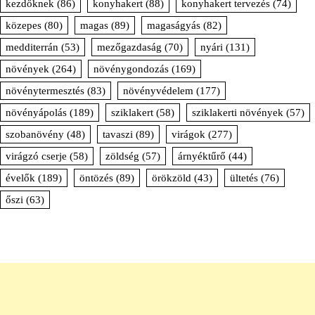
kezdőknek
(86)
konyhakert
(88)
konyhakert tervezés
(74)
közepes
(80)
magas
(89)
magaságyás
(82)
medditerrán
(53)
mezőgazdaság
(70)
nyári
(131)
növények
(264)
növénygondozás
(169)
növénytermesztés
(83)
növényvédelem
(177)
növényápolás
(189)
sziklakert
(58)
sziklakerti növények
(57)
szobanövény
(48)
tavaszi
(89)
virágok
(277)
virágzó cserje
(58)
zöldség
(57)
árnyéktűrő
(44)
évelők
(189)
öntözés
(89)
örökzöld
(43)
ültetés
(76)
őszi
(63)