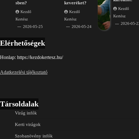
sben?
keveréket?
Kezdő
Kezdő
Kezdő
Kertész
Kertész
Kertész
2026-05-2
2026-05-25
2026-05-24
Elérhetőségek
Honlap: https://kezdokertesz.hu/
Adatkezelési tájékoztató
Társoldalak
Virág infók
Kerti virágok
Szobanövény infók