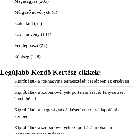
Magaságyás
(205)
Mérgező növények
(6)
Sziklakert
(51)
Szobanövény
(134)
Vendégposzt
(27)
Zöldség
(178)
Legújabb Kezdő Kertész cikkek:
Kipróbáltuk a fokhagyma termesztését cserépben az erkélyen.
Kipróbáltuk a szobanövények portalanítását és fényesítését
banánhéjjal.
Kipróbáltuk a magaságyás építését bontott raklapokból a
kertben.
Kipróbáltuk a szobanövények szaporítását mohában
(sphagnum moha módszer).