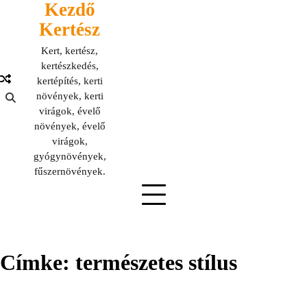
Kezdő
Skip
to
Kertész
content
Kert, kertész,
kertészkedés,
kertépítés, kerti
növények, kerti
virágok, évelő
növények, évelő
virágok,
gyógynövények,
fűszernövények.
Címke:
természetes stílus