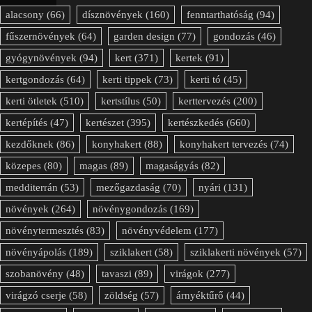
alacsony
(66)
dísznövények
(160)
fenntarthatóság
(94)
fűszernövények
(64)
garden design
(77)
gondozás
(46)
gyógynövények
(94)
kert
(371)
kertek
(91)
kertgondozás
(64)
kerti tippek
(73)
kerti tó
(45)
kerti ötletek
(510)
kertstílus
(50)
kerttervezés
(200)
kertépítés
(47)
kertészet
(395)
kertészkedés
(660)
kezdőknek
(86)
konyhakert
(88)
konyhakert tervezés
(74)
közepes
(80)
magas
(89)
magaságyás
(82)
medditerrán
(53)
mezőgazdaság
(70)
nyári
(131)
növények
(264)
növénygondozás
(169)
növénytermesztés
(83)
növényvédelem
(177)
növényápolás
(189)
sziklakert
(58)
sziklakerti növények
(57)
szobanövény
(48)
tavaszi
(89)
virágok
(277)
virágzó cserje
(58)
zöldség
(57)
árnyéktűrő
(44)