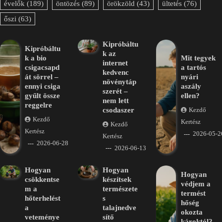
évelők
(189)
öntözés
(89)
örökzöld
(43)
ültetés
(76)
őszi
(63)
Kipróbáltu
Kipróbáltu
k az
k a bio
Mit tegyek
internet
csigacsapd
a tartós
kedvenc
át sörrel –
nyári
növénytáp
ennyi csiga
aszály
szerét –
gyűlt össze
ellen?
nem lett
reggelre
csodaszer
Kezdő
Kezdő
Kertész
Kezdő
Kertész
2026-05-2
Kertész
2026-06-28
2026-06-13
Hogyan
Hogyan
Hogyan
csökkentse
készítsek
védjem a
m a
természete
termést
hőterhelést
s
hőség
a
talajnedve
okozta
veteménye
sítő
károktól?