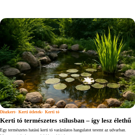
Díszkert
Kerti ötletek
Kerti tó
Kerti tó természetes stílusban – így lesz élethű
Egy természetes hatású kerti tó varázslatos hangulatot teremt az udvarban.