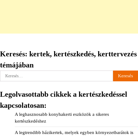
Keresés: kertek, kertészkedés, kerttervezés
témájában
Keresés:
Legolvasottabb cikkek a kertészkedéssel
kapcsolatosan:
A leghasznosabb konyhakerti eszközök a sikeres
kertészkedéshez
A legtrendibb házikertek, melyek egyben környezetbarátok is