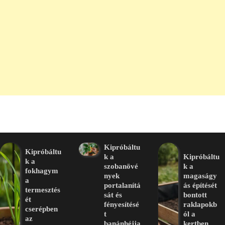
Kipróbáltu
Kipróbáltu
k a
Kipróbáltu
k a
szobanövé
k a
fokhagym
nyek
magaságy
a
portalanítá
ás építését
termesztés
sát és
bontott
ét
fényesítésé
raklapokb
cserépben
t
ól a
az
banánhéjja
kertben.