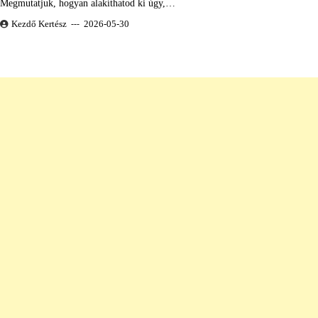
Megmutatjuk, hogyan alakíthatod ki úgy,…
Kezdő Kertész
2026-05-30