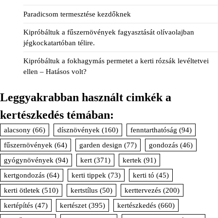
Paradicsom termesztése kezdőknek
Kipróbáltuk a fűszernövények fagyasztását olívaolajban
jégkockatartóban télire.
Kipróbáltuk a fokhagymás permetet a kerti rózsák levéltetvei
ellen – Hatásos volt?
Leggyakrabban használt cimkék a
kertészkedés témában:
alacsony
(66)
dísznövények
(160)
fenntarthatóság
(94)
fűszernövények
(64)
garden design
(77)
gondozás
(46)
gyógynövények
(94)
kert
(371)
kertek
(91)
kertgondozás
(64)
kerti tippek
(73)
kerti tó
(45)
kerti ötletek
(510)
kertstílus
(50)
kerttervezés
(200)
kertépítés
(47)
kertészet
(395)
kertészkedés
(660)