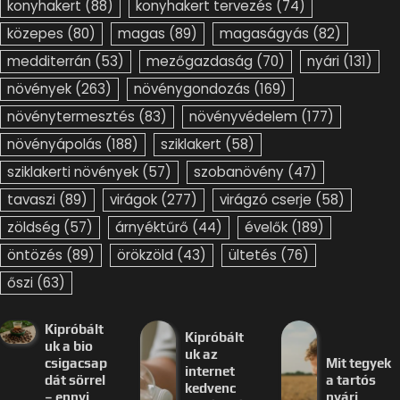
konyhakert
(88)
konyhakert tervezés
(74)
közepes
(80)
magas
(89)
magaságyás
(82)
medditerrán
(53)
mezőgazdaság
(70)
nyári
(131)
növények
(263)
növénygondozás
(169)
növénytermesztés
(83)
növényvédelem
(177)
növényápolás
(188)
sziklakert
(58)
sziklakerti növények
(57)
szobanövény
(47)
tavaszi
(89)
virágok
(277)
virágzó cserje
(58)
zöldség
(57)
árnyéktűrő
(44)
évelők
(189)
öntözés
(89)
örökzöld
(43)
ültetés
(76)
őszi
(63)
Kipróbált
Kipróbált
uk a bio
uk az
csigacsap
Mit tegyek
internet
dát sörrel
a tartós
kedvenc
– ennyi
nyári