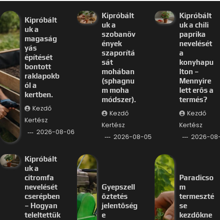
Kipróbált
Kipróbált
Kipróbált
uk a
uk a chili
uk a
szobanöv
paprika
magaság
ények
nevelését
yás
szaporítá
a
építését
sát
konyhapu
bontott
mohában
lton –
raklapokb
(sphagnu
Mennyire
ól a
m moha
lett erős a
kertben.
módszer).
termés?
Kezdő
Kezdő
Kezdő
Kertész
Kertész
Kertész
2026-08-06
2026-08-05
2026-08
Kipróbált
uk a
citromfa
Paradicso
nevelését
Gyepszell
m
cserépben
őztetés
termeszté
– Hogyan
jelentőség
se
teleltettük
e
kezdőkne