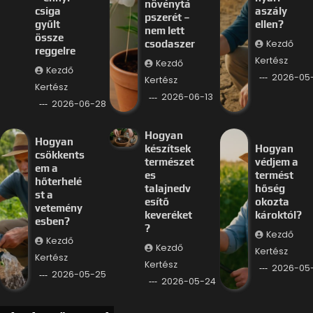
növénytá
csiga
aszály
pszerét –
gyűlt
ellen?
nem lett
össze
Kezdő
csodaszer
reggelre
Kertész
Kezdő
Kezdő
2026-05
Kertész
Kertész
2026-06-13
2026-06-28
Hogyan
Hogyan
készítsek
Hogyan
csökkents
természet
védjem a
em a
es
termést
hőterhelé
talajnedv
hőség
st a
esítő
okozta
vetemény
keveréket
károktól?
esben?
?
Kezdő
Kezdő
Kezdő
Kertész
Kertész
Kertész
2026-05
2026-05-25
2026-05-24