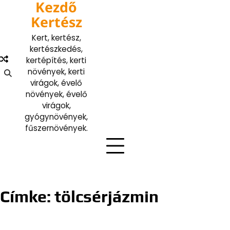
Kezdő
Skip
to
Kertész
content
Kert, kertész,
kertészkedés,
kertépítés, kerti
növények, kerti
virágok, évelő
növények, évelő
virágok,
gyógynövények,
fűszernövények.
Címke:
tölcsérjázmin