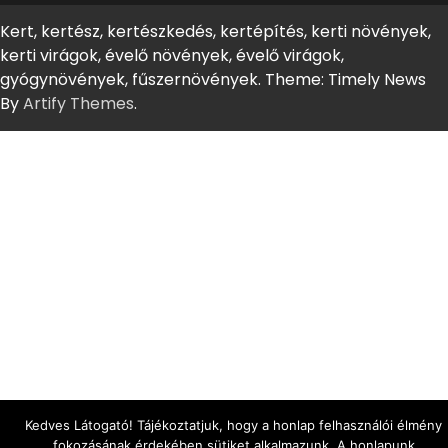
Kert, kertész, kertészkedés, kertépítés, kerti növények,
kerti virágok, évelő növények, évelő virágok,
gyógynövények, fűszernövények. Theme: Timely News
By
Artify Themes
.
Kedves Látogató! Tájékoztatjuk, hogy a honlap felhasználói élmény
fokozásának érdekében sütiket alkalmazunk. A honlapunk