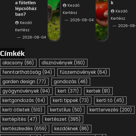
a fűtetlen
k
Kezdő
lépcsőház
Kezdő
Kertész
ban?
Kertész
2026-08-04
Kezdő
2026-08
Kertész
2026-08-04
Címkék
alacsony
(66)
dísznövények
(160)
fenntarthatóság
(94)
fűszernövények
(64)
garden design
(77)
gondozás
(46)
gyógynövények
(94)
kert
(371)
kertek
(91)
kertgondozás
(64)
kerti tippek
(73)
kerti tó
(45)
kerti ötletek
(510)
kertstílus
(50)
kerttervezés
(200)
kertépítés
(47)
kertészet
(395)
kertészkedés
(659)
kezdőknek
(86)