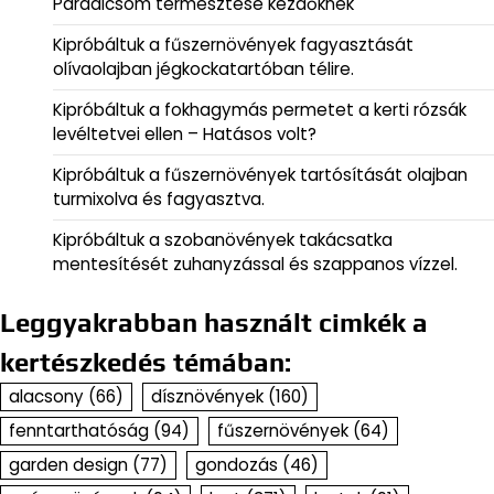
Paradicsom termesztése kezdőknek
Kipróbáltuk a fűszernövények fagyasztását
olívaolajban jégkockatartóban télire.
Kipróbáltuk a fokhagymás permetet a kerti rózsák
levéltetvei ellen – Hatásos volt?
Kipróbáltuk a fűszernövények tartósítását olajban
turmixolva és fagyasztva.
Kipróbáltuk a szobanövények takácsatka
mentesítését zuhanyzással és szappanos vízzel.
Leggyakrabban használt cimkék a
kertészkedés témában:
alacsony
(66)
dísznövények
(160)
fenntarthatóság
(94)
fűszernövények
(64)
garden design
(77)
gondozás
(46)