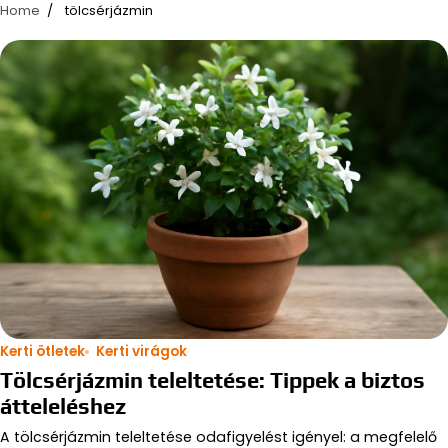
Home
tölcsérjázmin
Kerti ötletek
Kerti virágok
Tölcsérjázmin teleltetése: Tippek a biztos
átteleléshez
A tölcsérjázmin teleltetése odafigyelést igényel: a megfelelő