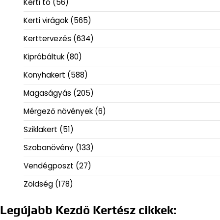
Kerti tó
(56)
Kerti virágok
(565)
Kerttervezés
(634)
Kipróbáltuk
(80)
Konyhakert
(588)
Magaságyás
(205)
Mérgező növények
(6)
Sziklakert
(51)
Szobanövény
(133)
Vendégposzt
(27)
Zöldség
(178)
Legújabb Kezdő Kertész cikkek: