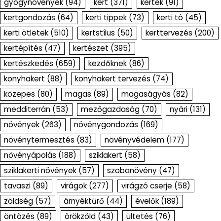
gyógynövények
(94)
kert
(371)
kertek
(91)
kertgondozás
(64)
kerti tippek
(73)
kerti tó
(45)
kerti ötletek
(510)
kertstílus
(50)
kerttervezés
(200)
kertépítés
(47)
kertészet
(395)
kertészkedés
(659)
kezdőknek
(86)
konyhakert
(88)
konyhakert tervezés
(74)
közepes
(80)
magas
(89)
magaságyás
(82)
medditerrán
(53)
mezőgazdaság
(70)
nyári
(131)
növények
(263)
növénygondozás
(169)
növénytermesztés
(83)
növényvédelem
(177)
növényápolás
(188)
sziklakert
(58)
sziklakerti növények
(57)
szobanövény
(47)
tavaszi
(89)
virágok
(277)
virágzó cserje
(58)
zöldség
(57)
árnyéktűrő
(44)
évelők
(189)
öntözés
(89)
örökzöld
(43)
ültetés
(76)