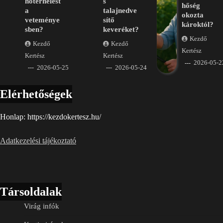
hőterhelést
s
hőség
a
talajnedve
okozta
veteménye
sítő
károktól?
sben?
keveréket?
Kezdő
Kezdő
Kezdő
Kertész
Kertész
Kertész
2026-05-2
2026-05-25
2026-05-24
Elérhetőségek
Honlap: https://kezdokertesz.hu/
Adatkezelési tájékoztató
Társoldalak
Virág infók