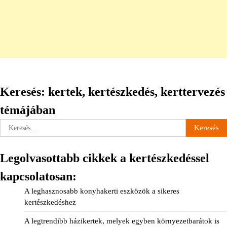
Keresés: kertek, kertészkedés, kerttervezés
témájában
Keresés:
Legolvasottabb cikkek a kertészkedéssel
kapcsolatosan:
A leghasznosabb konyhakerti eszközök a sikeres
kertészkedéshez
A legtrendibb házikertek, melyek egyben környezetbarátok is