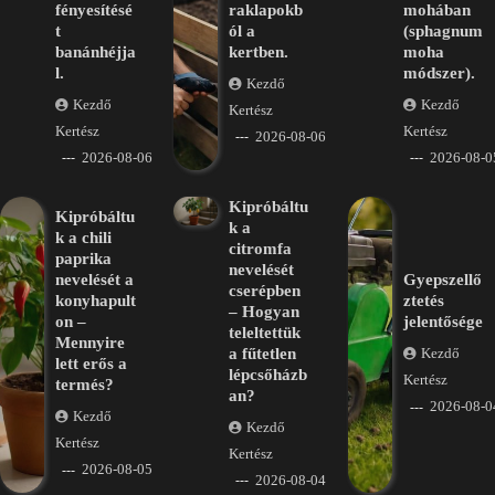
fényesítésé
raklapokb
mohában
t
ól a
(sphagnum
banánhéjja
kertben.
moha
l.
módszer).
Kezdő
Kezdő
Kezdő
Kertész
Kertész
Kertész
2026-08-06
2026-08-06
2026-08-0
Kipróbáltu
Kipróbáltu
k a
k a chili
citromfa
paprika
nevelését
nevelését a
Gyepszellő
cserépben
konyhapult
ztetés
– Hogyan
on –
jelentősége
teleltettük
Mennyire
a fűtetlen
Kezdő
lett erős a
lépcsőházb
Kertész
termés?
an?
2026-08-0
Kezdő
Kezdő
Kertész
Kertész
2026-08-05
2026-08-04