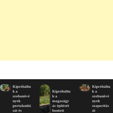
Kipróbáltu
Kipróbáltu
k a
Kipróbáltu
k a
szobanövé
k a
szobanövé
nyek
magaságy
nyek
portalanítá
ás építését
szaporítás
sát és
bontott
át