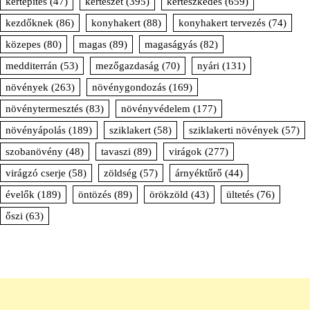
kertépítés
(47)
kertészet
(395)
kertészkedés
(659)
kezdőknek
(86)
konyhakert
(88)
konyhakert tervezés
(74)
közepes
(80)
magas
(89)
magaságyás
(82)
medditerrán
(53)
mezőgazdaság
(70)
nyári
(131)
növények
(263)
növénygondozás
(169)
növénytermesztés
(83)
növényvédelem
(177)
növényápolás
(189)
sziklakert
(58)
sziklakerti növények
(57)
szobanövény
(48)
tavaszi
(89)
virágok
(277)
virágzó cserje
(58)
zöldség
(57)
árnyéktűrő
(44)
évelők
(189)
öntözés
(89)
örökzöld
(43)
ültetés
(76)
őszi
(63)