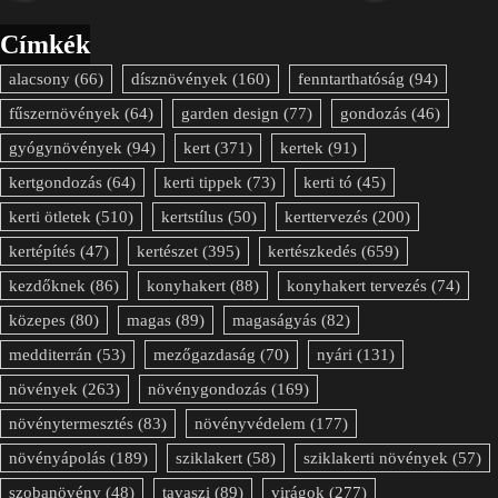
Címkék
alacsony
(66)
dísznövények
(160)
fenntarthatóság
(94)
fűszernövények
(64)
garden design
(77)
gondozás
(46)
gyógynövények
(94)
kert
(371)
kertek
(91)
kertgondozás
(64)
kerti tippek
(73)
kerti tó
(45)
kerti ötletek
(510)
kertstílus
(50)
kerttervezés
(200)
kertépítés
(47)
kertészet
(395)
kertészkedés
(659)
kezdőknek
(86)
konyhakert
(88)
konyhakert tervezés
(74)
közepes
(80)
magas
(89)
magaságyás
(82)
medditerrán
(53)
mezőgazdaság
(70)
nyári
(131)
növények
(263)
növénygondozás
(169)
növénytermesztés
(83)
növényvédelem
(177)
növényápolás
(189)
sziklakert
(58)
sziklakerti növények
(57)
szobanövény
(48)
tavaszi
(89)
virágok
(277)