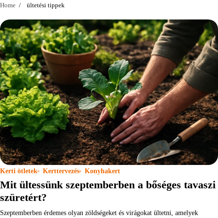
Home
ültetési tippek
Kerti ötletek
Kerttervezés
Konyhakert
Mit ültessünk szeptemberben a bőséges tavaszi
szüretért?
Szeptemberben érdemes olyan zöldségeket és virágokat ültetni, amelyek