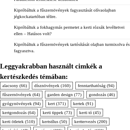
Kipróbáltuk a fűszernövények fagyasztását olívaolajban
jégkockatartóban télire.
Kipróbáltuk a fokhagymás permetet a kerti rózsák levéltetvei
ellen – Hatásos volt?
Kipróbáltuk a fűszernövények tartósítását olajban turmixolva és
fagyasztva.
Leggyakrabban használt cimkék a
kertészkedés témában:
alacsony
(66)
dísznövények
(160)
fenntarthatóság
(94)
fűszernövények
(64)
garden design
(77)
gondozás
(46)
gyógynövények
(94)
kert
(371)
kertek
(91)
kertgondozás
(64)
kerti tippek
(73)
kerti tó
(45)
kerti ötletek
(510)
kertstílus
(50)
kerttervezés
(200)