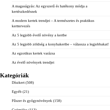
A magaságyás: Az egyszerű és hatékony módja a
kertészkedésnek
A modern kertek trendjei – A természetes és praktikus
kerttervezés
Az 5 legjobb évelő növény a kertbe
Az 5 legjobb zöldség a konyhakertbe – válassza a legjobbakat!
Az egzotikus kertek varázsa
Az évelő növények trendjei
Kategóriák
Díszkert
(508)
Egyéb
(21)
Fűszer és gyógynövények
(158)
Gyümölcs
(113)