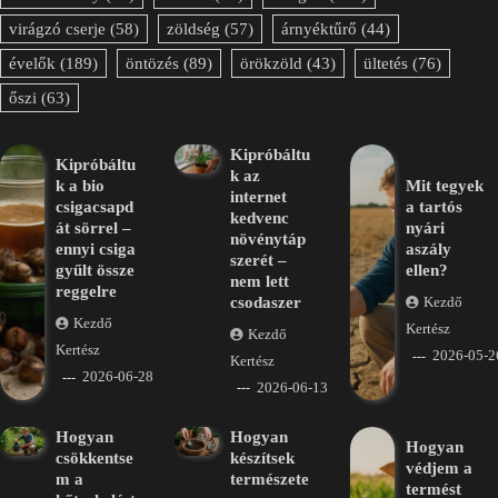
virágzó cserje
(58)
zöldség
(57)
árnyéktűrő
(44)
évelők
(189)
öntözés
(89)
örökzöld
(43)
ültetés
(76)
őszi
(63)
Kipróbáltu
Kipróbáltu
k az
k a bio
Mit tegyek
internet
csigacsapd
a tartós
kedvenc
át sörrel –
nyári
növénytáp
ennyi csiga
aszály
szerét –
gyűlt össze
ellen?
nem lett
reggelre
csodaszer
Kezdő
Kezdő
Kertész
Kezdő
Kertész
2026-05-2
Kertész
2026-06-28
2026-06-13
Hogyan
Hogyan
Hogyan
csökkentse
készítsek
védjem a
m a
természete
termést