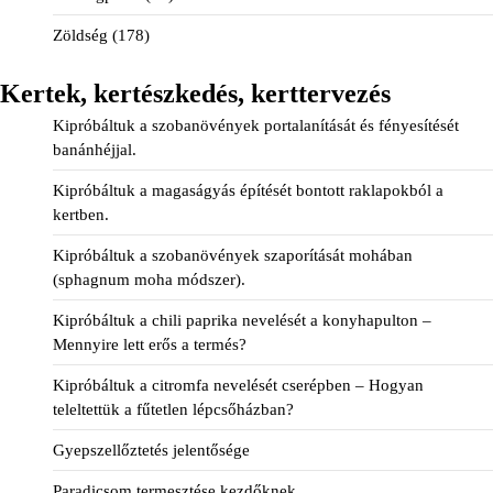
Zöldség
(178)
Kertek, kertészkedés, kerttervezés
Kipróbáltuk a szobanövények portalanítását és fényesítését
banánhéjjal.
Kipróbáltuk a magaságyás építését bontott raklapokból a
kertben.
Kipróbáltuk a szobanövények szaporítását mohában
(sphagnum moha módszer).
Kipróbáltuk a chili paprika nevelését a konyhapulton –
Mennyire lett erős a termés?
Kipróbáltuk a citromfa nevelését cserépben – Hogyan
teleltettük a fűtetlen lépcsőházban?
Gyepszellőztetés jelentősége
Paradicsom termesztése kezdőknek