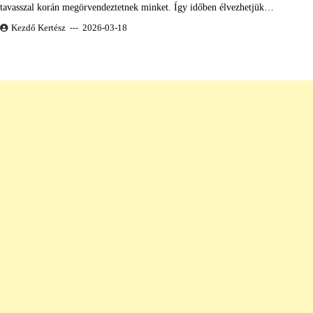
tavasszal korán megörvendeztetnek minket. Így időben élvezhetjük…
Kezdő Kertész
2026-03-18