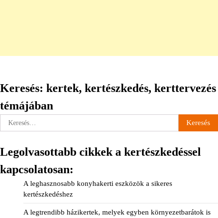
Keresés: kertek, kertészkedés, kerttervezés
témájában
Keresés:
Legolvasottabb cikkek a kertészkedéssel
kapcsolatosan:
A leghasznosabb konyhakerti eszközök a sikeres
kertészkedéshez
A legtrendibb házikertek, melyek egyben környezetbarátok is