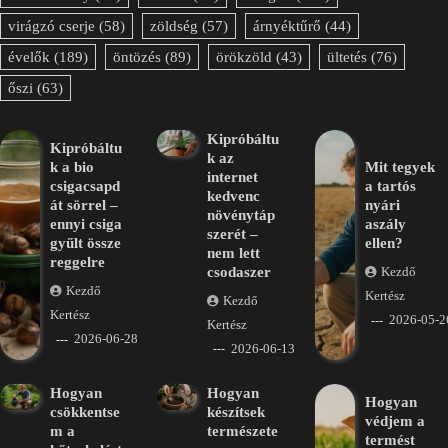
virágzó cserje
(58)
zöldség
(57)
árnyéktűrő
(44)
évelők
(189)
öntözés
(89)
örökzöld
(43)
ültetés
(76)
őszi
(63)
Kipróbáltu
Kipróbáltu
k az
k a bio
Mit tegyek
internet
csigacsapd
a tartós
kedvenc
át sörrel –
nyári
növénytáp
ennyi csiga
aszály
szerét –
gyűlt össze
ellen?
nem lett
reggelre
csodaszer
Kezdő
Kezdő
Kertész
Kezdő
Kertész
2026-05-2
Kertész
2026-06-28
2026-06-13
Hogyan
Hogyan
Hogyan
csökkentse
készítsek
védjem a
m a
természete
termést