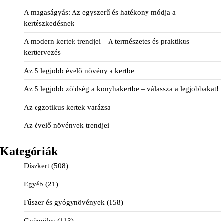
A magaságyás: Az egyszerű és hatékony módja a
kertészkedésnek
A modern kertek trendjei – A természetes és praktikus
kerttervezés
Az 5 legjobb évelő növény a kertbe
Az 5 legjobb zöldség a konyhakertbe – válassza a legjobbakat!
Az egzotikus kertek varázsa
Az évelő növények trendjei
Kategóriák
Díszkert
(508)
Egyéb
(21)
Fűszer és gyógynövények
(158)
Gyümölcs
(113)