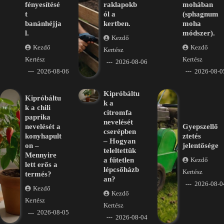
fényesítésé
raklapokb
mohában
t
ól a
(sphagnum
banánhéjja
kertben.
moha
l.
módszer).
Kezdő
Kezdő
Kezdő
Kertész
Kertész
Kertész
2026-08-06
2026-08-06
2026-08-0
Kipróbáltu
Kipróbáltu
k a
k a chili
citromfa
paprika
nevelését
nevelését a
Gyepszellő
cserépben
konyhapult
ztetés
– Hogyan
on –
jelentősége
teleltettük
Mennyire
a fűtetlen
Kezdő
lett erős a
lépcsőházb
Kertész
termés?
an?
2026-08-0
Kezdő
Kezdő
Kertész
Kertész
2026-08-05
2026-08-04