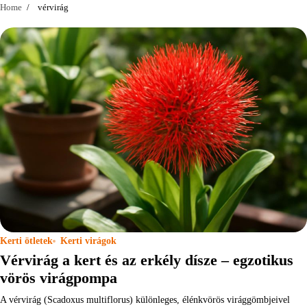
Home
vérvirág
Kerti ötletek
Kerti virágok
Vérvirág a kert és az erkély dísze – egzotikus
vörös virágpompa
A vérvirág (Scadoxus multiflorus) különleges, élénkvörös virággömbjeivel