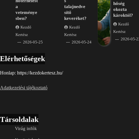
hőterhelést
s
hőség
a
talajnedve
okozta
veteménye
sítő
károktól?
sben?
keveréket?
Kezdő
Kezdő
Kezdő
Kertész
Kertész
Kertész
2026-05-2
2026-05-25
2026-05-24
Elérhetőségek
Honlap: https://kezdokertesz.hu/
Adatkezelési tájékoztató
Társoldalak
Virág infók