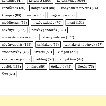
kertépítés
(47)
kertészet
(395)
kertészkedés
(659)
kezdőknek
(86)
konyhakert
(88)
konyhakert tervezés
(74)
közepes
(80)
magas
(89)
magaságyás
(82)
medditerrán
(53)
mezőgazdaság
(70)
nyári
(131)
növények
(263)
növénygondozás
(169)
növénytermesztés
(83)
növényvédelem
(177)
növényápolás
(189)
sziklakert
(58)
sziklakerti növények
(57)
szobanövény
(48)
tavaszi
(89)
virágok
(277)
virágzó cserje
(58)
zöldség
(57)
árnyéktűrő
(44)
évelők
(189)
öntözés
(89)
örökzöld
(43)
ültetés
(76)
őszi
(63)