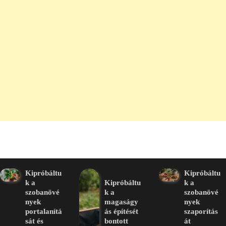
Kipróbáltu
Kipróbáltu
k a
Kipróbáltu
k a
szobanövé
k a
szobanövé
nyek
magaságy
nyek
portalanítá
ás építését
szaporítás
sát és
bontott
át