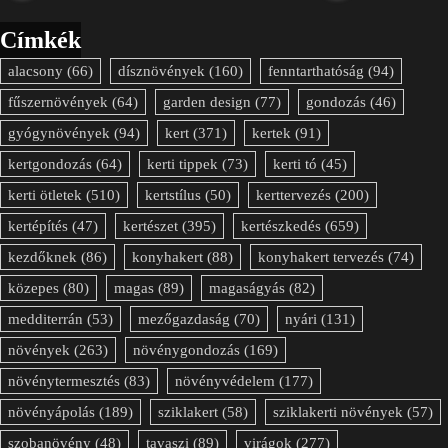
Címkék
alacsony
(66)
dísznövények
(160)
fenntarthatóság
(94)
fűszernövények
(64)
garden design
(77)
gondozás
(46)
gyógynövények
(94)
kert
(371)
kertek
(91)
kertgondozás
(64)
kerti tippek
(73)
kerti tó
(45)
kerti ötletek
(510)
kertstílus
(50)
kerttervezés
(200)
kertépítés
(47)
kertészet
(395)
kertészkedés
(659)
kezdőknek
(86)
konyhakert
(88)
konyhakert tervezés
(74)
közepes
(80)
magas
(89)
magaságyás
(82)
medditerrán
(53)
mezőgazdaság
(70)
nyári
(131)
növények
(263)
növénygondozás
(169)
növénytermesztés
(83)
növényvédelem
(177)
növényápolás
(189)
sziklakert
(58)
sziklakerti növények
(57)
szobanövény
(48)
tavaszi
(89)
virágok
(277)