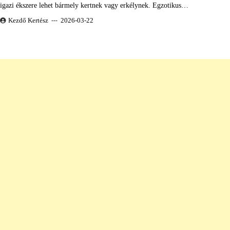
igazi ékszere lehet bármely kertnek vagy erkélynek. Egzotikus…
Kezdő Kertész
2026-03-22