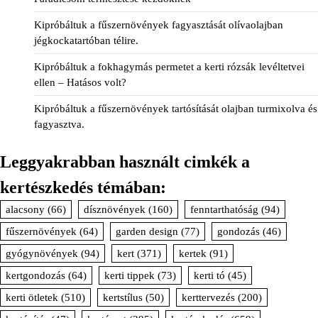
Kipróbáltuk a fűszernövények fagyasztását olívaolajban
jégkockatartóban télire.
Kipróbáltuk a fokhagymás permetet a kerti rózsák levéltetvei
ellen – Hatásos volt?
Kipróbáltuk a fűszernövények tartósítását olajban turmixolva és
fagyasztva.
Leggyakrabban használt cimkék a
kertészkedés témában:
alacsony
(66)
dísznövények
(160)
fenntarthatóság
(94)
fűszernövények
(64)
garden design
(77)
gondozás
(46)
gyógynövények
(94)
kert
(371)
kertek
(91)
kertgondozás
(64)
kerti tippek
(73)
kerti tó
(45)
kerti ötletek
(510)
kertstílus
(50)
kerttervezés
(200)