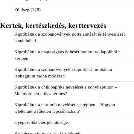
Zöldség
(178)
Kertek, kertészkedés, kerttervezés
Kipróbáltuk a szobanövények portalanítását és fényesítését
banánhéjjal.
Kipróbáltuk a magaságyás építését bontott raklapokból a
kertben.
Kipróbáltuk a szobanövények szaporítását mohában
(sphagnum moha módszer).
Kipróbáltuk a chili paprika nevelését a konyhapulton –
Mennyire lett erős a termés?
Kipróbáltuk a citromfa nevelését cserépben – Hogyan
teleltettük a fűtetlen lépcsőházban?
Gyepszellőztetés jelentősége
Paradicsom termesztése kezdőknek