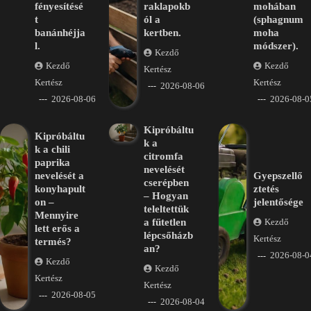
fényesítésé
raklapokb
mohában
t
ól a
(sphagnum
banánhéjja
kertben.
moha
l.
módszer).
Kezdő
Kezdő
Kezdő
Kertész
Kertész
Kertész
2026-08-06
2026-08-06
2026-08-0
Kipróbáltu
Kipróbáltu
k a
k a chili
citromfa
paprika
nevelését
nevelését a
Gyepszellő
cserépben
konyhapult
ztetés
– Hogyan
on –
jelentősége
teleltettük
Mennyire
a fűtetlen
Kezdő
lett erős a
lépcsőházb
Kertész
termés?
an?
2026-08-0
Kezdő
Kezdő
Kertész
Kertész
2026-08-05
2026-08-04