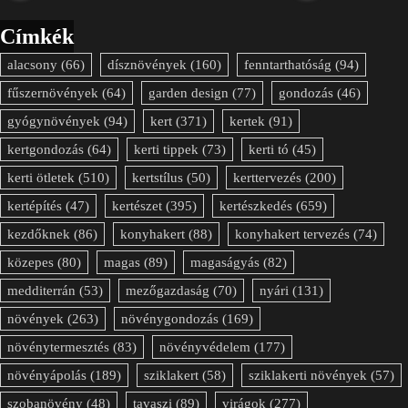
Címkék
alacsony
(66)
dísznövények
(160)
fenntarthatóság
(94)
fűszernövények
(64)
garden design
(77)
gondozás
(46)
gyógynövények
(94)
kert
(371)
kertek
(91)
kertgondozás
(64)
kerti tippek
(73)
kerti tó
(45)
kerti ötletek
(510)
kertstílus
(50)
kerttervezés
(200)
kertépítés
(47)
kertészet
(395)
kertészkedés
(659)
kezdőknek
(86)
konyhakert
(88)
konyhakert tervezés
(74)
közepes
(80)
magas
(89)
magaságyás
(82)
medditerrán
(53)
mezőgazdaság
(70)
nyári
(131)
növények
(263)
növénygondozás
(169)
növénytermesztés
(83)
növényvédelem
(177)
növényápolás
(189)
sziklakert
(58)
sziklakerti növények
(57)
szobanövény
(48)
tavaszi
(89)
virágok
(277)