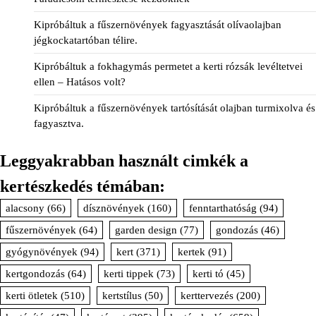
Kipróbáltuk a fűszernövények fagyasztását olívaolajban
jégkockatartóban télire.
Kipróbáltuk a fokhagymás permetet a kerti rózsák levéltetvei
ellen – Hatásos volt?
Kipróbáltuk a fűszernövények tartósítását olajban turmixolva és
fagyasztva.
Leggyakrabban használt cimkék a
kertészkedés témában:
alacsony
(66)
dísznövények
(160)
fenntarthatóság
(94)
fűszernövények
(64)
garden design
(77)
gondozás
(46)
gyógynövények
(94)
kert
(371)
kertek
(91)
kertgondozás
(64)
kerti tippek
(73)
kerti tó
(45)
kerti ötletek
(510)
kertstílus
(50)
kerttervezés
(200)