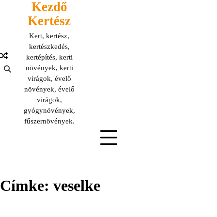
Kezdő
Skip
to
Kertész
content
Kert, kertész,
kertészkedés,
kertépítés, kerti
növények, kerti
virágok, évelő
növények, évelő
virágok,
gyógynövények,
fűszernövények.
Címke:
veselke