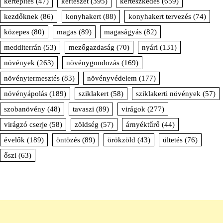
kertépítés
(47)
kertészet
(395)
kertészkedés
(659)
kezdőknek
(86)
konyhakert
(88)
konyhakert tervezés
(74)
közepes
(80)
magas
(89)
magaságyás
(82)
medditerrán
(53)
mezőgazdaság
(70)
nyári
(131)
növények
(263)
növénygondozás
(169)
növénytermesztés
(83)
növényvédelem
(177)
növényápolás
(189)
sziklakert
(58)
sziklakerti növények
(57)
szobanövény
(48)
tavaszi
(89)
virágok
(277)
virágzó cserje
(58)
zöldség
(57)
árnyéktűrő
(44)
évelők
(189)
öntözés
(89)
örökzöld
(43)
ültetés
(76)
őszi
(63)