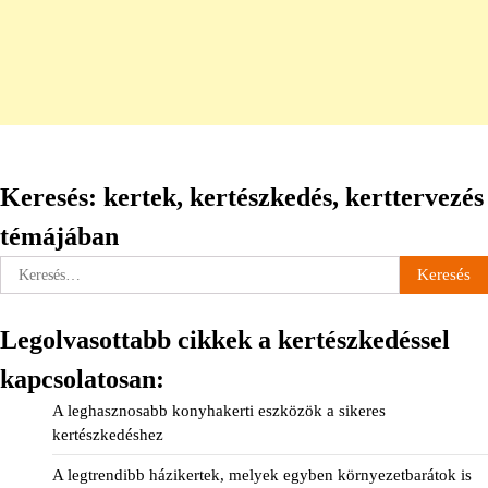
Keresés: kertek, kertészkedés, kerttervezés
témájában
Keresés:
Legolvasottabb cikkek a kertészkedéssel
kapcsolatosan:
A leghasznosabb konyhakerti eszközök a sikeres
kertészkedéshez
A legtrendibb házikertek, melyek egyben környezetbarátok is