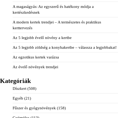
A magaságyás: Az egyszerű és hatékony módja a
kertészkedésnek
A modern kertek trendjei – A természetes és praktikus
kerttervezés
Az 5 legjobb évelő növény a kertbe
Az 5 legjobb zöldség a konyhakertbe – válassza a legjobbakat!
Az egzotikus kertek varázsa
Az évelő növények trendjei
Kategóriák
Díszkert
(508)
Egyéb
(21)
Fűszer és gyógynövények
(158)
Gyümölcs
(113)