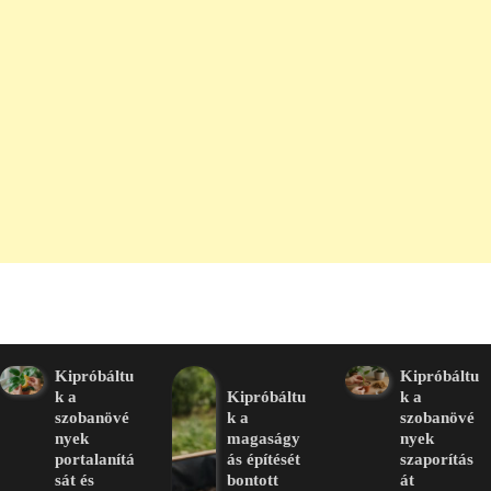
Kipróbáltu
Kipróbáltu
k a
Kipróbáltu
k a
szobanövé
k a
szobanövé
nyek
magaságy
nyek
portalanítá
ás építését
szaporítás
sát és
bontott
át