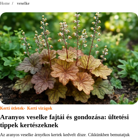
Home
veselke
Kerti ötletek
Kerti virágok
Aranyos veselke fajtái és gondozása: ültetési
tippek kertészeknek
Az aranyos veselke árnyékos kertek kedvelt dísze. Cikkünkben bemutatjuk