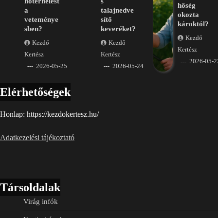
hőterhelést
s
hőség
a
talajnedve
okozta
veteménye
sítő
károktól?
sben?
keveréket?
Kezdő
Kezdő
Kezdő
Kertész
Kertész
Kertész
2026-05-2
2026-05-25
2026-05-24
Elérhetőségek
Honlap: https://kezdokertesz.hu/
Adatkezelési tájékoztató
Társoldalak
Virág infók