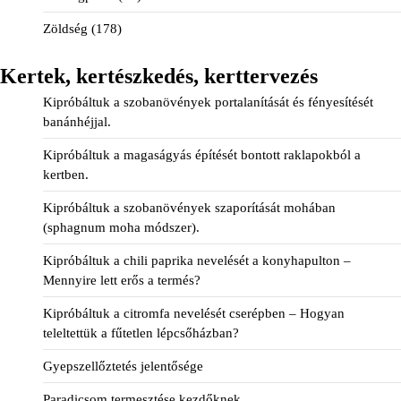
Zöldség
(178)
Kertek, kertészkedés, kerttervezés
Kipróbáltuk a szobanövények portalanítását és fényesítését
banánhéjjal.
Kipróbáltuk a magaságyás építését bontott raklapokból a
kertben.
Kipróbáltuk a szobanövények szaporítását mohában
(sphagnum moha módszer).
Kipróbáltuk a chili paprika nevelését a konyhapulton –
Mennyire lett erős a termés?
Kipróbáltuk a citromfa nevelését cserépben – Hogyan
teleltettük a fűtetlen lépcsőházban?
Gyepszellőztetés jelentősége
Paradicsom termesztése kezdőknek