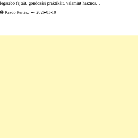
legszebb fajtáit, gondozási praktikáit, valamint hasznos…
Kezdő Kertész
2026-03-18