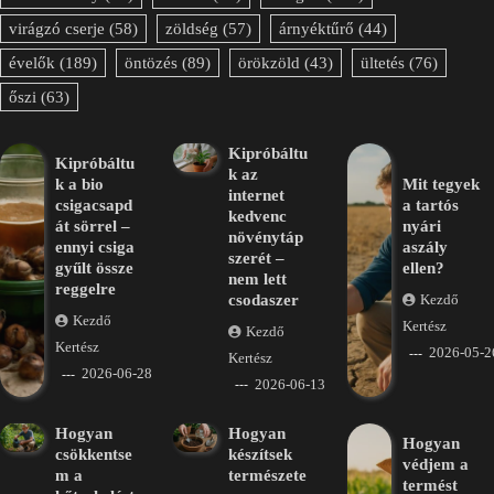
virágzó cserje
(58)
zöldség
(57)
árnyéktűrő
(44)
évelők
(189)
öntözés
(89)
örökzöld
(43)
ültetés
(76)
őszi
(63)
Kipróbáltu
Kipróbáltu
k az
k a bio
Mit tegyek
internet
csigacsapd
a tartós
kedvenc
át sörrel –
nyári
növénytáp
ennyi csiga
aszály
szerét –
gyűlt össze
ellen?
nem lett
reggelre
csodaszer
Kezdő
Kezdő
Kertész
Kezdő
Kertész
2026-05-2
Kertész
2026-06-28
2026-06-13
Hogyan
Hogyan
Hogyan
csökkentse
készítsek
védjem a
m a
természete
termést