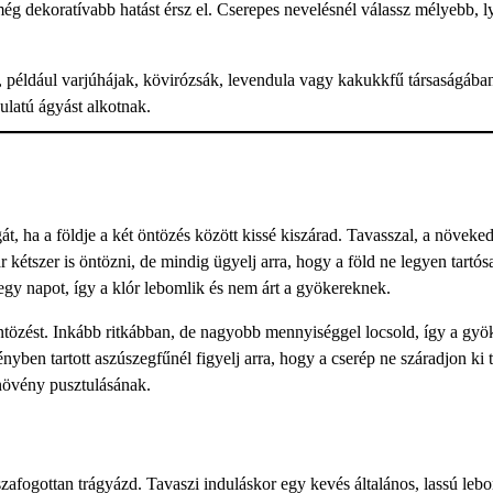
 még dekoratívabb hatást érsz el. Cserepes nevelésnél válassz mélyebb, l
 például varjúhájak, kövirózsák, levendula vagy kakukkfű társaságába
latú ágyást alkotnak.
át, ha a földje a két öntözés között kissé kiszárad. Tavasszal, a növeke
kétszer is öntözni, de mindig ügyelj arra, hogy a föld ne legyen tartós
 egy napot, így a klór lebomlik és nem árt a gyökereknek.
öntözést. Inkább ritkábban, de nagyobb mennyiséggel locsold, így a gyö
yben tartott aszúszegfűnél figyelj arra, hogy a cserép ne száradjon ki t
 növény pusztulásának.
szafogottan trágyázd. Tavaszi induláskor egy kevés általános, lassú leb