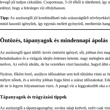
levegő jól tudjon cirkulálni. Csoportosan, 5-10 tőből is ültetheted, így
edényt, hogy a felesleges víz elfolyhasson.
Tipp:
Az aszúszegfű jól kombinálható más szárazságtűrő növényekkel,
mind hasonló igényűek, így egymás mellett gyönyörű, mediterrán hangu
Öntözés, tápanyagok és mindennapi ápolás
Az aszúszegfű igazi túlélő: kevés öntözést igényel, sőt, jobban érzi mag
beindulásakor és a virágzás idején érdemes hetente, nagy melegben akár 
nedves. Az esővíz ideális, de ha vezetékes vizet használsz, hagyd állni
Nyáron, főként forró, aszályos időszakban sem kell túlzásba vinni az 
mélyre nőnek, és a növény jobban fogja bírni a száraz időszakokat. Edén
de ne is legyen folyamatosan vizes. A pangó víz a leggyakoribb oka a
Tápanyagok és trágyázási tippek
Az aszúszegfű a tápanyagszegény, sovány talajt kedveli, ezért csak vis