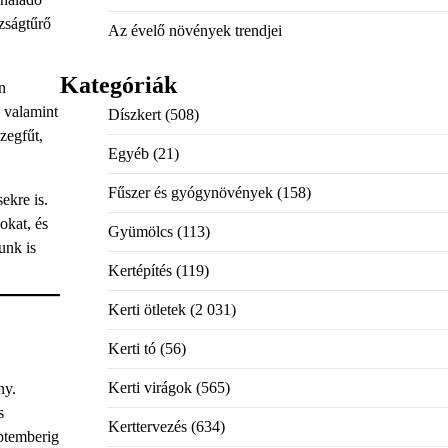
zságtűrő
Az évelő növények trendjei
Kategóriák
n
 valamint
Díszkert
(508)
zegfűt,
Egyéb
(21)
Fűszer és gyógynövények
(158)
ekre is.
okat, és
Gyümölcs
(113)
unk is
Kertépítés
(119)
Kerti ötletek
(2 031)
Kerti tó
(56)
Kerti virágok
(565)
ny.
s
Kerttervezés
(634)
eptemberig