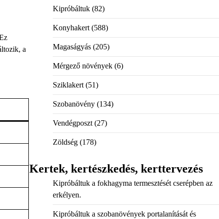
Kipróbáltuk
(82)
Konyhakert
(588)
 Ez
Magaságyás
(205)
ltozik, a
Mérgező növények
(6)
Sziklakert
(51)
Szobanövény
(134)
Vendégposzt
(27)
Zöldség
(178)
Kertek, kertészkedés, kerttervezés
Kipróbáltuk a fokhagyma termesztését cserépben az
erkélyen.
Kipróbáltuk a szobanövények portalanítását és