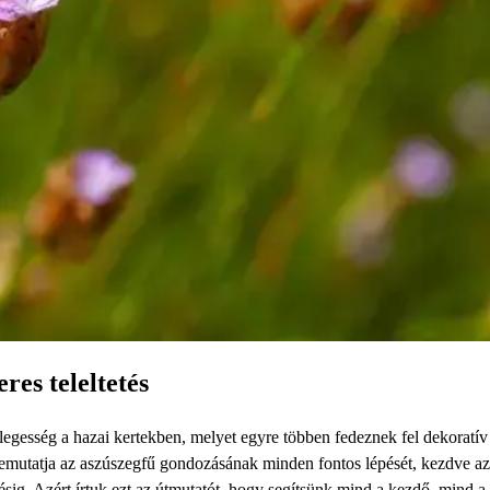
res teleltetés
nlegesség a hazai kertekben, melyet egyre többen fedeznek fel dekoratív
bemutatja az aszúszegfű gondozásának minden fontos lépését, kezdve az
etésig. Azért írtuk ezt az útmutatót, hogy segítsünk mind a kezdő, mind a