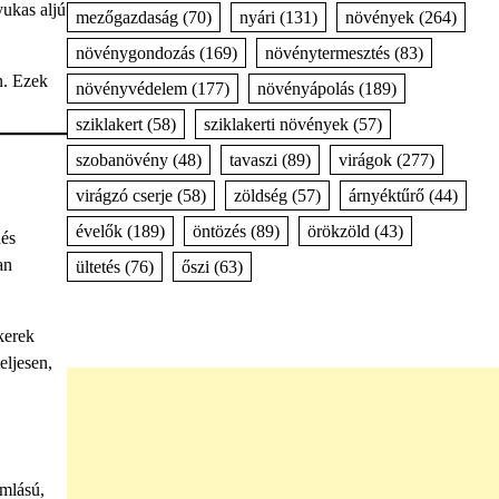
yukas aljú
mezőgazdaság
(70)
nyári
(131)
növények
(264)
növénygondozás
(169)
növénytermesztés
(83)
n. Ezek
növényvédelem
(177)
növényápolás
(189)
sziklakert
(58)
sziklakerti növények
(57)
szobanövény
(48)
tavaszi
(89)
virágok
(277)
virágzó cserje
(58)
zöldség
(57)
árnyéktűrő
(44)
évelők
(189)
öntözés
(89)
örökzöld
(43)
dés
an
ültetés
(76)
őszi
(63)
kerek
eljesen,
omlású,