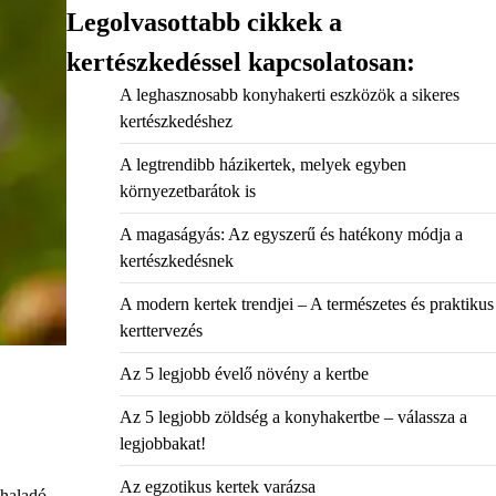
Legolvasottabb cikkek a
kertészkedéssel kapcsolatosan:
A leghasznosabb konyhakerti eszközök a sikeres
kertészkedéshez
A legtrendibb házikertek, melyek egyben
környezetbarátok is
A magaságyás: Az egyszerű és hatékony módja a
kertészkedésnek
A modern kertek trendjei – A természetes és praktikus
kerttervezés
Az 5 legjobb évelő növény a kertbe
Az 5 legjobb zöldség a konyhakertbe – válassza a
legjobbakat!
Az egzotikus kertek varázsa
 haladó