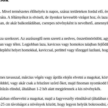
. Mivel természetes élőhelyén is napos, száraz területeken fordul elő, 
ra. A félárnyékot is elviseli, de ilyenkor kevesebb virágot hoz, és laza
ban, de akár balkonládában, cserepes növényként is nevelhető, amenny
 laza szerkezet. Az aszúszegfű nem szereti a nedves, összetömörödött, a
n vagy télen. Legjobban laza, kavicsos vagy homokos talajban fejlődik
elepítési helyet homokkal, kaviccsal, perlittel vagy tőzeggel lazítani, ho
es tavasszal, március végén vagy április elején elvetni a magokat, köz
lddel, vagy akár csak a felszínre szórd őket, majd finoman nyomkodd 
sírázás elindul, általában 1-2 hét alatt megjelennek a kis növénykék.
ázban előnevelni a magokat, majd a fagyveszély elmúltával (általában
20-25 cm távolságot a növények között, hogy legyen helyük bokrosodni, 