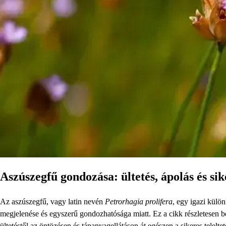
Aszúszegfű gondozása: ültetés, ápolás és sike
Az aszúszegfű, vagy latin nevén
Petrorhagia prolifera
, egy igazi külö
megjelenése és egyszerű gondozhatósága miatt. Ez a cikk részletesen 
ültetéstől az öntözésen és tápanyagellátáson át egészen a sikeres telelt