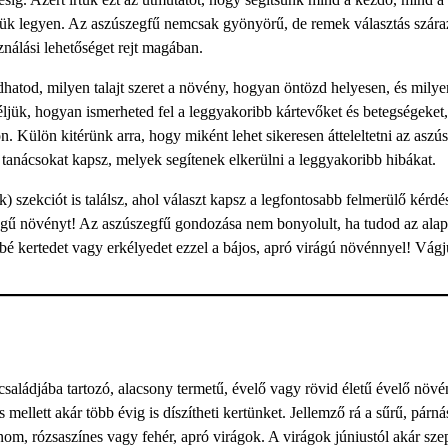
ük legyen. Az aszúszegfű nemcsak gyönyörű, de remek választás szára
ználási lehetőséget rejt magában.
hatod, milyen talajt szeret a növény, hogyan öntözd helyesen, és milye
jük, hogyan ismerheted fel a leggyakoribb kártevőket és betegségeket,
 Külön kitérünk arra, hogy miként lehet sikeresen átteleltetni az aszús
és tanácsokat kapsz, melyek segítenek elkerülni a leggyakoribb hibákat.
szekciót is találsz, ahol választ kapsz a legfontosabb felmerülő kérdés
ségű növényt! Az aszúszegfű gondozása nem bonyolult, ha tudod az alap
bbé kertedet vagy erkélyedet ezzel a bájos, apró virágú növénnyel! Vágj
családjába tartozó, alacsony termetű, évelő vagy rövid életű évelő növé
llett akár több évig is díszítheti kertünket. Jellemző rá a sűrű, párná
om, rózsaszínes vagy fehér, apró virágok. A virágok júniustól akár sz