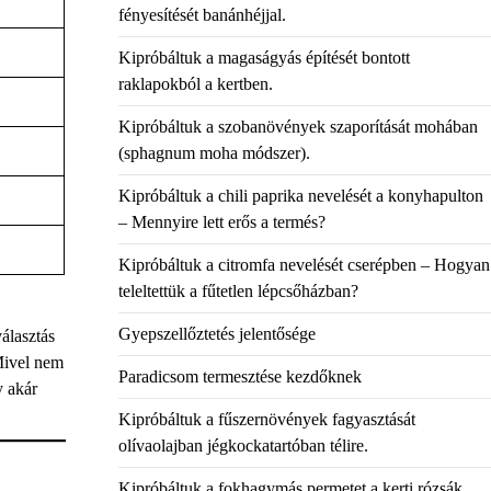
fényesítését banánhéjjal.
Kipróbáltuk a magaságyás építését bontott
raklapokból a kertben.
Kipróbáltuk a szobanövények szaporítását mohában
(sphagnum moha módszer).
Kipróbáltuk a chili paprika nevelését a konyhapulton
– Mennyire lett erős a termés?
Kipróbáltuk a citromfa nevelését cserépben – Hogyan
teleltettük a fűtetlen lépcsőházban?
Gyepszellőztetés jelentősége
álasztás
Mivel nem
Paradicsom termesztése kezdőknek
y akár
Kipróbáltuk a fűszernövények fagyasztását
olívaolajban jégkockatartóban télire.
Kipróbáltuk a fokhagymás permetet a kerti rózsák