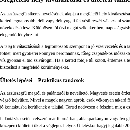
Az aszúszegfű sikeres nevelésének alapja a megfelelő hely kiválasztása
kerted legnaposabb, déli vagy délnyugati fekvésű részét választani számá
növekedésű lesz. Különösen jól érzi magát sziklakertben, napos ágyás
elegendő fényhez jut.
A talaj kiválasztásánál a legfontosabb szempont a jó vízelvezetés és a
földet, mert gyökerei könnyen berothadnak, főleg csapadékos időszakba
víz gyorsan el tud szivárogni. Ha a kerted földje túl kötött, érdemes a t
biztosítsd a megfelelő körülményeket.
Ültetés lépései – Praktikus tanácsok
Az aszúszegfű magról és palántáról is nevelhető. Magvetés esetén érdem
végső helyükre. Mivel a magok nagyon aprók, csak vékonyan takard fö
jó kontaktusba kerüljenek a talajjal. Tartsd nedvesen a felszínt, míg a c
Palántázás esetén célszerű már februárban, ablakpárkányon vagy üvegh
közepén) kiültetni őket a végleges helyre. Ültetéskor hagyj legalább 