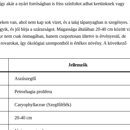
így akár a nyári forróságban is friss színfoltot adhat kertünknek vagy
teken van, ahol nem kap sok vizet, és a talaj tápanyagban is szegényes.
yik, és jól bírja a szárazságot. Magassága általában 20-40 cm között vá
rtéke nem csak önmagában, hanem csoportosan ültetve is érvényesül, de
rovarokat, így ökológiai szempontból is értékes növény. A következő
Jellemzők
Aszúszegfű
Petrorhagia prolifera
Caryophyllaceae (Szegfűfélék)
20-40 cm