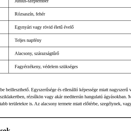
Június-szeptember
Rózsaszín, fehér
Egynyári vagy rövid életű évelő
Teljes napfény
Alacsony, szárazságtűrő
Fagyérzékeny, védelem szükséges
be beilleszthető. Egyszerűsége és ellenálló képessége miatt nagyszerű v
g sziklakertben, rézsűkön vagy akár mediterrán hangulatú ágyásokban. 
abb területekre is. Az alacsony termete miatt előtérbe, szegélynek, vag
csok