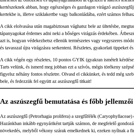
kertészeknek abban, hogy egészséges és gazdagon virágzó aszúszegfűj
kertekbe is, illetve sziklakertbe vagy balkonládába, ezért számos felhas
A cikk elolvasása után magabiztosan vághatsz bele az ültetésbe, megtud
tápanyagokat érdemes adni neki a bőséges virágzás érdekében. Átbeszél
azt is, hogyan védekezhetsz ellenük természetes vagy vegyszeres módon.
és tavasszal újra virágzásra serkenteni. Részletes, gyakorlati tippeket 
A cikk végén egy részletes, 10 pontos GYIK (gyakran ismételt kérdések) 
Tarts velünk, és ismerd meg jobban ezt a szívós, mégis törékeny szép
figyelsz néhány fontos részletre. Olvasd el cikkünket, és tedd még sze
bele, és fedezzük fel együtt az aszúszegfű titkait!
Az aszúszegfű bemutatása és főbb jellemzői
Az aszúszegfű (Petrorhagia prolifera) a szegfűfélék (Caryophyllaceae) 
Hazánkban inkább egynyáriként tartják számon, de megfelelő gondozás me
növekedés, melyből vékony szárak emelkednek ki, ezeken nyílnak a fin