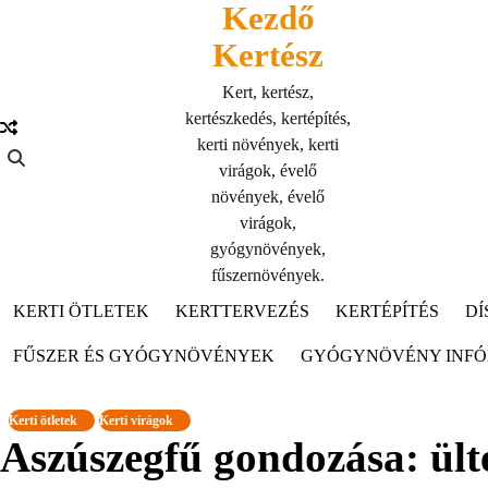
Kezdő
Skip
to
Kertész
content
Kert, kertész,
kertészkedés, kertépítés,
kerti növények, kerti
virágok, évelő
növények, évelő
virágok,
gyógynövények,
fűszernövények.
KERTI ÖTLETEK
KERTTERVEZÉS
KERTÉPÍTÉS
DÍ
FŰSZER ÉS GYÓGYNÖVÉNYEK
GYÓGYNÖVÉNY INF
Kerti ötletek
Kerti virágok
Aszúszegfű gondozása: ültet