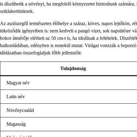
is díszíthetik a növényt, ha megfelelő környezetet biztosítunk számára, 
sziklakertünknek.
Az aszúszegfű természetes élőhelye a száraz, köves, napos lejtőkön, ré
tükröződik igényeiben is: nem kedveli a pangó vizet, sok napsütésre vág
bokor átmérője elérheti az 50 cm-t is, ha ideálisak a feltételek. Díszé
balkonládában, edényben is remekül mutat. Virágai vonzzák a beporzó 
táblázatban összefoglaljuk főbb jellemzőit:
Tulajdonság
Magyar név
Latin név
Növénycsalád
Magasság