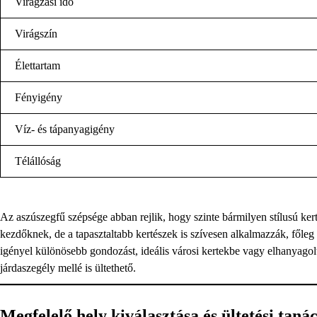
Virágzási idő
Virágszín
Élettartam
Fényigény
Víz- és tápanyagigény
Télállóság
Az aszúszegfű szépsége abban rejlik, hogy szinte bármilyen stílusú kert
kezdőknek, de a tapasztaltabb kertészek is szívesen alkalmazzák, főle
igényel különösebb gondozást, ideális városi kertekbe vagy elhanyagolt
járdaszegély mellé is ültethető.
Megfelelő hely kiválasztása és ültetési taná