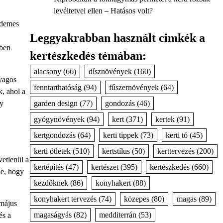
levéltetvei ellen – Hatásos volt?
érdemes
Leggyakrabban használt cimkék a
iben
kertészkedés témában:
alacsony
(66)
dísznövények
(160)
gyagos
fenntarthatóság
(94)
fűszernövények
(64)
, ahol a
gy
garden design
(77)
gondozás
(46)
gyógynövények
(94)
kert
(371)
kertek
(91)
kertgondozás
(64)
kerti tippek
(73)
kerti tó
(45)
kerti ötletek
(510)
kertstílus
(50)
kerttervezés
(200)
vetlenül a
kertépítés
(47)
kertészet
(395)
kertészkedés
(660)
le, hogy
kezdőknek
(86)
konyhakert
(88)
konyhakert tervezés
(74)
közepes
(80)
magas
(89)
 május
magaságyás
(82)
medditerrán
(53)
és a