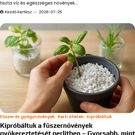
tiszta víz és egészséges növények…
Kezdő Kertész
2026-07-25
Fűszer és gyógynövények
Kerti ötletek
Kipróbáltuk
Kipróbáltuk a fűszernövények
gyökereztetését perlitben – Gyorsabb, mint