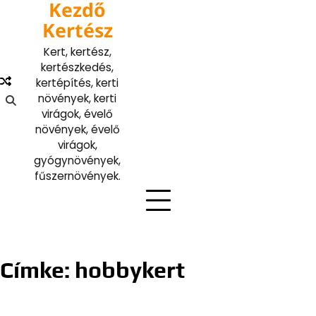
Kezdő
Skip
to
Kertész
content
Kert, kertész,
kertészkedés,
kertépítés, kerti
növények, kerti
virágok, évelő
növények, évelő
virágok,
gyógynövények,
fűszernövények.
Címke:
hobbykert