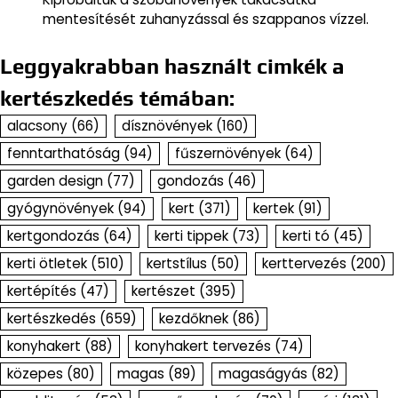
mentesítését zuhanyzással és szappanos vízzel.
Leggyakrabban használt cimkék a
kertészkedés témában:
alacsony
(66)
dísznövények
(160)
fenntarthatóság
(94)
fűszernövények
(64)
garden design
(77)
gondozás
(46)
gyógynövények
(94)
kert
(371)
kertek
(91)
kertgondozás
(64)
kerti tippek
(73)
kerti tó
(45)
kerti ötletek
(510)
kertstílus
(50)
kerttervezés
(200)
kertépítés
(47)
kertészet
(395)
kertészkedés
(659)
kezdőknek
(86)
konyhakert
(88)
konyhakert tervezés
(74)
közepes
(80)
magas
(89)
magaságyás
(82)