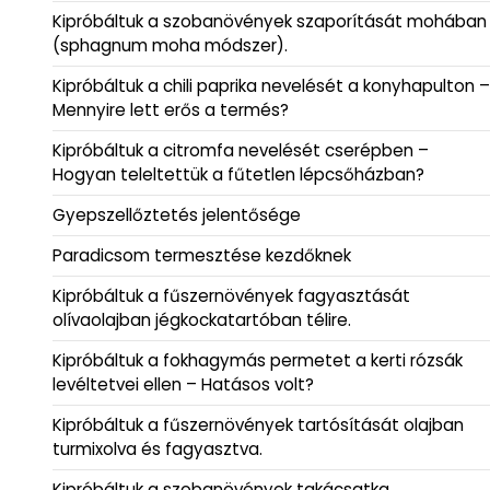
Kipróbáltuk a szobanövények szaporítását mohában
(sphagnum moha módszer).
Kipróbáltuk a chili paprika nevelését a konyhapulton –
Mennyire lett erős a termés?
Kipróbáltuk a citromfa nevelését cserépben –
Hogyan teleltettük a fűtetlen lépcsőházban?
Gyepszellőztetés jelentősége
Paradicsom termesztése kezdőknek
Kipróbáltuk a fűszernövények fagyasztását
olívaolajban jégkockatartóban télire.
Kipróbáltuk a fokhagymás permetet a kerti rózsák
levéltetvei ellen – Hatásos volt?
Kipróbáltuk a fűszernövények tartósítását olajban
turmixolva és fagyasztva.
Kipróbáltuk a szobanövények takácsatka