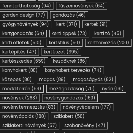
fenntarthatóság
(94)
fűszernövények
(64)
garden design
(77)
gondozás
(46)
gyógynövények
(94)
kert
(371)
kertek
(91)
kertgondozás
(64)
kerti tippek
(73)
kerti tó
(45)
kerti ötletek
(510)
kertstílus
(50)
kerttervezés
(200)
kertépítés
(47)
kertészet
(395)
kertészkedés
(659)
kezdőknek
(86)
konyhakert
(88)
konyhakert tervezés
(74)
közepes
(80)
magas
(89)
magaságyás
(82)
medditerrán
(53)
mezőgazdaság
(70)
nyári
(131)
növények
(263)
növénygondozás
(169)
növénytermesztés
(83)
növényvédelem
(177)
növényápolás
(188)
sziklakert
(58)
sziklakerti növények
(57)
szobanövény
(47)