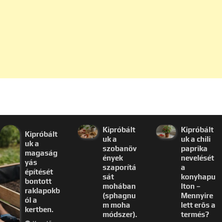
Kipróbált
Kipróbált
Kipróbált
uk a
uk a chili
uk a
szobanöv
paprika
magaság
ények
nevelését
yás
szaporítá
a
építését
sát
konyhapu
bontott
mohában
lton –
raklapokb
(sphagnu
Mennyire
ól a
m moha
lett erős a
kertben.
módszer).
termés?