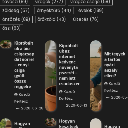
tavaszi
(89)
virágok
(277)
virágzó cserje
(58)
zöldség
(57)
árnyéktűrő
(44)
évelők
(189)
öntözés
(89)
örökzöld
(43)
ültetés
(76)
őszi
(63)
Kipróbált
Kipróbált
uk a bio
uk az
csigacsap
Mit tegyek
internet
dát sörrel
a tartós
kedvenc
– ennyi
nyári
növénytá
csiga
aszály
pszerét –
gyűlt
ellen?
nem lett
össze
Kezdő
csodaszer
reggelre
Kertész
Kezdő
Kezdő
2026-05
Kertész
Kertész
2026-06-13
2026-06-28
Hogyan
Hogyan
készítsek
Hogyan