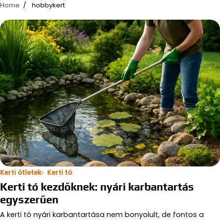
Home
hobbykert
Kerti ötletek
Kerti tó
Kerti tó kezdőknek: nyári karbantartás
egyszerűen
A kerti tó nyári karbantartása nem bonyolult, de fontos a