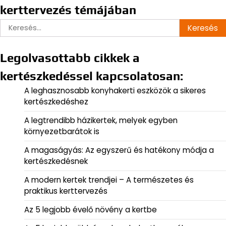
kerttervezés témájában
Keresés:
Legolvasottabb cikkek a
kertészkedéssel kapcsolatosan:
A leghasznosabb konyhakerti eszközök a sikeres
kertészkedéshez
A legtrendibb házikertek, melyek egyben
környezetbarátok is
A magaságyás: Az egyszerű és hatékony módja a
kertészkedésnek
A modern kertek trendjei – A természetes és
praktikus kerttervezés
Az 5 legjobb évelő növény a kertbe