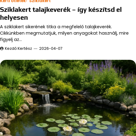
Kerti ötletek
Sziklakert
Sziklakert talajkeverék – így készítsd el
helyesen
A sziklakert sikerének titka a megfelelő talajkeverék.
Cikkünkben megmutatjuk, milyen anyagokat használj, mire
figyelj az…
Kezdő Kertész
2026-04-07