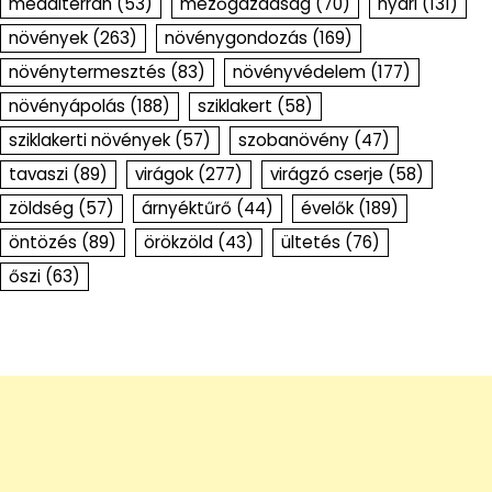
medditerrán
(53)
mezőgazdaság
(70)
nyári
(131)
növények
(263)
növénygondozás
(169)
növénytermesztés
(83)
növényvédelem
(177)
növényápolás
(188)
sziklakert
(58)
sziklakerti növények
(57)
szobanövény
(47)
tavaszi
(89)
virágok
(277)
virágzó cserje
(58)
zöldség
(57)
árnyéktűrő
(44)
évelők
(189)
öntözés
(89)
örökzöld
(43)
ültetés
(76)
őszi
(63)