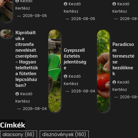
Kezdő
Kezdő
Kezdő
Kertész
Kertész
Kertész
2026-08-06
2026-08-05
2026-08
Kipróbált
uk a
citromfa
Paradicso
nevelését
Gyepszell
m
cserépben
őztetés
termeszté
– Hogyan
jelentőség
se
teleltettük
e
kezdőkne
a fűtetlen
k
Kezdő
lépcsőház
Kezdő
Kertész
ban?
Kertész
2026-08-04
Kezdő
2026-08
Kertész
2026-08-04
Címkék
alacsony
(66)
dísznövények
(160)