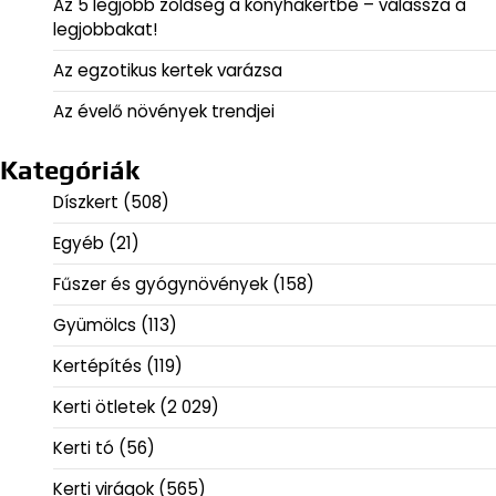
Az 5 legjobb zöldség a konyhakertbe – válassza a
legjobbakat!
Az egzotikus kertek varázsa
Az évelő növények trendjei
Kategóriák
Díszkert
(508)
Egyéb
(21)
Fűszer és gyógynövények
(158)
Gyümölcs
(113)
Kertépítés
(119)
Kerti ötletek
(2 029)
Kerti tó
(56)
Kerti virágok
(565)