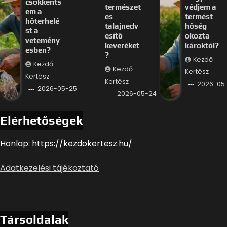
csökkents
természet
védjem a
em a
es
termést
hőterhelé
talajnedv
hőség
st a
esítő
okozta
vetemény
keveréket
károktól?
esben?
?
Kezdő
Kezdő
Kezdő
Kertész
Kertész
Kertész
2026-05
2026-05-25
2026-05-24
Elérhetőségek
Honlap: https://kezdokertesz.hu/
Adatkezelési tájékoztató
Társoldalak