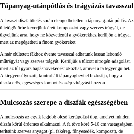
Tápanyag-utánpótlás és trágyázás tavasszal
A tavaszi díszfaültetés során elengedhetetlen a tápanyag-utánpótlás. Az
ültetőgödörbe keverjünk érett komposztot vagy szerves trágyát, de
ügyeljünk arra, hogy ne közvetlenül a gyökerekhez kerüljön a trágya,
mert az megégetheti a finom gyökereket.
A már elültetett fákhoz évente tavasszal adhatunk lassan lebomló
műtrágyát vagy szerves trágyát. Kerüljük a túlzott nitrogén-adagolást,
mert az túl gyors hajtásnövekedést okozhat, amivel a fa legyengülhet.
A kiegyensúlyozott, kontrollált tápanyagbevitel biztosítja, hogy a
díszfa erős, egészséges lombot és szép virágzást hozzon.
Mulcsozás szerepe a díszfák egészségében
A mulcsozás az egyik legjobb olcsó kertápolási tipp, amelyet minden
díszfa körül érdemes alkalmazni. A fa töve köré 5-10 cm vastagságban
terítsünk szerves anyagot (pl. fakéreg, fűnyesedék, komposzt), de