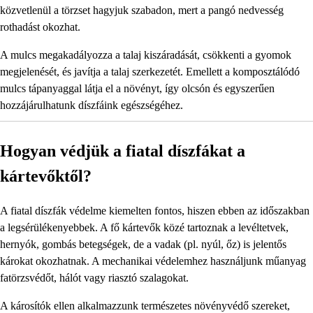
közvetlenül a törzset hagyjuk szabadon, mert a pangó nedvesség
rothadást okozhat.
A mulcs megakadályozza a talaj kiszáradását, csökkenti a gyomok
megjelenését, és javítja a talaj szerkezetét. Emellett a komposztálódó
mulcs tápanyaggal látja el a növényt, így olcsón és egyszerűen
hozzájárulhatunk díszfáink egészségéhez.
Hogyan védjük a fiatal díszfákat a
kártevőktől?
A fiatal díszfák védelme kiemelten fontos, hiszen ebben az időszakban
a legsérülékenyebbek. A fő kártevők közé tartoznak a levéltetvek,
hernyók, gombás betegségek, de a vadak (pl. nyúl, őz) is jelentős
károkat okozhatnak. A mechanikai védelemhez használjunk műanyag
fatörzsvédőt, hálót vagy riasztó szalagokat.
A károsítók ellen alkalmazzunk természetes növényvédő szereket,