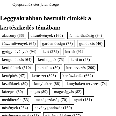
Gyepszellőztetés jelentősége
Leggyakrabban használt cimkék a
kertészkedés témában:
alacsony
(66)
dísznövények
(160)
fenntarthatóság
(94)
fűszernövények
(64)
garden design
(77)
gondozás
(46)
gyógynövények
(94)
kert
(372)
kertek
(91)
kertgondozás
(64)
kerti tippek
(73)
kerti tó
(48)
kerti ötletek
(510)
kertstílus
(50)
kerttervezés
(200)
kertépítés
(47)
kertészet
(396)
kertészkedés
(662)
kezdőknek
(89)
konyhakert
(88)
konyhakert tervezés
(74)
közepes
(80)
magas
(89)
magaságyás
(82)
medditerrán
(53)
mezőgazdaság
(70)
nyári
(131)
növények
(264)
növénygondozás
(169)
növénytermesztés
(83)
növényvédelem
(177)