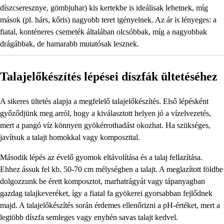
díszcseresznye, gömbjuhar) kis kertekbe is ideálisak lehetnek, míg
mások (pl. hárs, kőris) nagyobb teret igényelnek. Az ár is lényeges: a
fiatal, konténeres csemeték általában olcsóbbak, míg a nagyobbak
drágábbak, de hamarabb mutatósak lesznek.
Talajelőkészítés lépései díszfák ültetéséhez
A sikeres ültetés alapja a megfelelő talajelőkészítés. Első lépésként
győződjünk meg arról, hogy a kiválasztott helyen jó a vízelvezetés,
mert a pangó víz könnyen gyökérrothadást okozhat. Ha szükséges,
javítsuk a talajt homokkal vagy komposzttal.
Második lépés az évelő gyomok eltávolítása és a talaj fellazítása.
Ehhez ássuk fel kb. 50-70 cm mélységben a talajt. A meglazított földbe
dolgozzunk be érett komposztot, marhatrágyát vagy tápanyagban
gazdag talajkeveréket, így a fiatal fa gyökerei gyorsabban fejlődnek
majd. A talajelőkészítés során érdemes ellenőrizni a pH-értéket, mert a
legtöbb díszfa semleges vagy enyhén savas talajt kedvel.