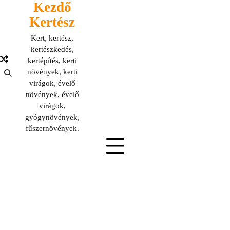
Kezdő
Skip
to
Kertész
content
Kert, kertész,
kertészkedés,
kertépítés, kerti
növények, kerti
virágok, évelő
növények, évelő
virágok,
gyógynövények,
fűszernövények.