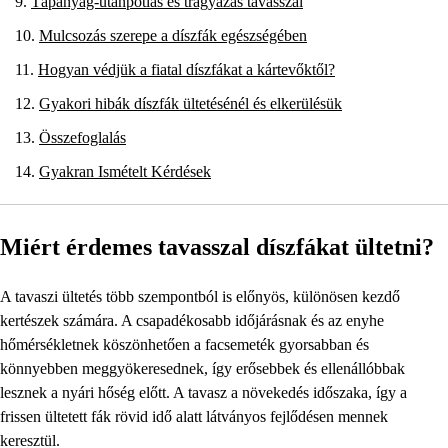
Tápanyag-utánpótlás és trágyázás tavasszal
Mulcsozás szerepe a díszfák egészségében
Hogyan védjük a fiatal díszfákat a kártevőktől?
Gyakori hibák díszfák ültetésénél és elkerülésük
Összefoglalás
Gyakran Ismételt Kérdések
Miért érdemes tavasszal díszfákat ültetni?
A tavaszi ültetés több szempontból is előnyös, különösen kezdő
kertészek számára. A csapadékosabb időjárásnak és az enyhe
hőmérsékletnek köszönhetően a facsemeték gyorsabban és
könnyebben meggyökeresednek, így erősebbek és ellenállóbbak
lesznek a nyári hőség előtt. A tavasz a növekedés időszaka, így a
frissen ültetett fák rövid idő alatt látványos fejlődésen mennek
keresztül.