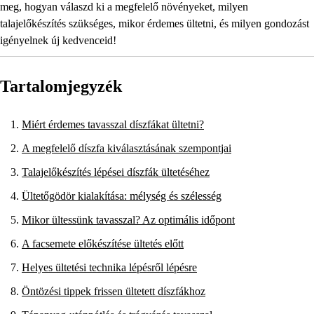
meg, hogyan válaszd ki a megfelelő növényeket, milyen
talajelőkészítés szükséges, mikor érdemes ültetni, és milyen gondozást
igényelnek új kedvenceid!
Tartalomjegyzék
Miért érdemes tavasszal díszfákat ültetni?
A megfelelő díszfa kiválasztásának szempontjai
Talajelőkészítés lépései díszfák ültetéséhez
Ültetőgödör kialakítása: mélység és szélesség
Mikor ültessünk tavasszal? Az optimális időpont
A facsemete előkészítése ültetés előtt
Helyes ültetési technika lépésről lépésre
Öntözési tippek frissen ültetett díszfákhoz