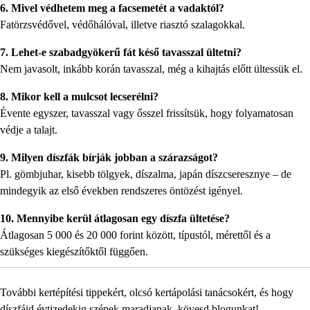
6. Mivel védhetem meg a facsemetét a vadaktól?
Fatörzsvédővel, védőhálóval, illetve riasztó szalagokkal.
7. Lehet-e szabadgyökerű fát késő tavasszal ültetni?
Nem javasolt, inkább korán tavasszal, még a kihajtás előtt ültessük el.
8. Mikor kell a mulcsot lecserélni?
Évente egyszer, tavasszal vagy ősszel frissítsük, hogy folyamatosan
védje a talajt.
9. Milyen díszfák bírják jobban a szárazságot?
Pl. gömbjuhar, kisebb tölgyek, díszalma, japán díszcseresznye – de
mindegyik az első években rendszeres öntözést igényel.
10. Mennyibe kerül átlagosan egy díszfa ültetése?
Átlagosan 5 000 és 20 000 forint között, típustól, mérettől és a
szükséges kiegészítőktől függően.
További kertépítési tippekért, olcsó kertápolási tanácsokért, és hogy
díszfáid évtizedekig szépek maradjanak, kövesd blogunkat!