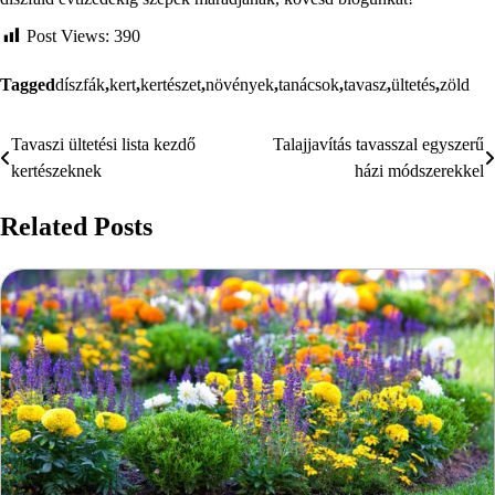
Post Views:
390
Tagged
díszfák
,
kert
,
kertészet
,
növények
,
tanácsok
,
tavasz
,
ültetés
,
zöld
Tavaszi ültetési lista kezdő
Talajjavítás tavasszal egyszerű
Bejegyzés
kertészeknek
házi módszerekkel
navigáció
Related Posts