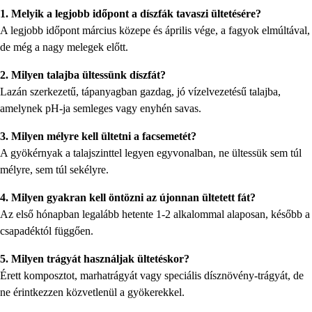
1. Melyik a legjobb időpont a díszfák tavaszi ültetésére?
A legjobb időpont március közepe és április vége, a fagyok elmúltával,
de még a nagy melegek előtt.
2. Milyen talajba ültessünk díszfát?
Lazán szerkezetű, tápanyagban gazdag, jó vízelvezetésű talajba,
amelynek pH-ja semleges vagy enyhén savas.
3. Milyen mélyre kell ültetni a facsemetét?
A gyökérnyak a talajszinttel legyen egyvonalban, ne ültessük sem túl
mélyre, sem túl sekélyre.
4. Milyen gyakran kell öntözni az újonnan ültetett fát?
Az első hónapban legalább hetente 1-2 alkalommal alaposan, később a
csapadéktól függően.
5. Milyen trágyát használjak ültetéskor?
Érett komposztot, marhatrágyát vagy speciális dísznövény-trágyát, de
ne érintkezzen közvetlenül a gyökerekkel.