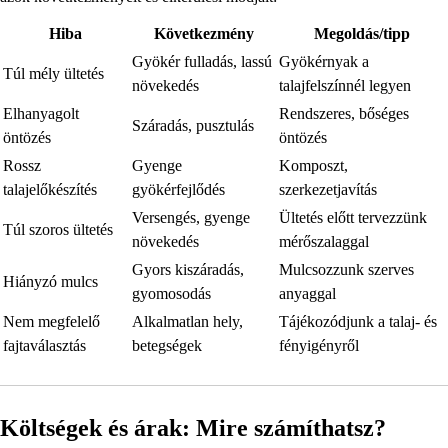
Hiba
Következmény
Megoldás/tipp
Gyökér fulladás, lassú
Gyökérnyak a
Túl mély ültetés
növekedés
talajfelszínnél legyen
Elhanyagolt
Rendszeres, bőséges
Száradás, pusztulás
öntözés
öntözés
Rossz
Gyenge
Komposzt,
talajelőkészítés
gyökérfejlődés
szerkezetjavítás
Versengés, gyenge
Ültetés előtt tervezzünk
Túl szoros ültetés
növekedés
mérőszalaggal
Gyors kiszáradás,
Mulcsozzunk szerves
Hiányzó mulcs
gyomosodás
anyaggal
Nem megfelelő
Alkalmatlan hely,
Tájékozódjunk a talaj- és
fajtaválasztás
betegségek
fényigényről
Költségek és árak: Mire számíthatsz?