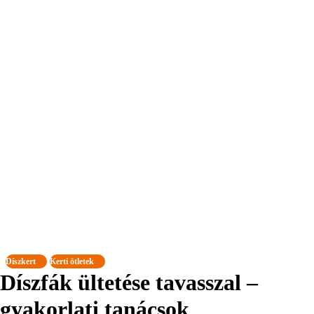
Díszkert
Kerti ötletek
Díszfák ültetése tavasszal –
gyakorlati tanácsok