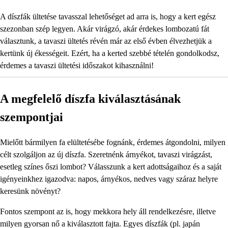
A díszfák ültetése tavasszal lehetőséget ad arra is, hogy a kert egész
szezonban szép legyen. Akár virágzó, akár érdekes lombozatú fát
választunk, a tavaszi ültetés révén már az első évben élvezhetjük a
kertünk új ékességeit. Ezért, ha a kerted szebbé tételén gondolkodsz,
érdemes a tavaszi ültetési időszakot kihasználni!
A megfelelő díszfa kiválasztásának
szempontjai
Mielőtt bármilyen fa elültetésébe fognánk, érdemes átgondolni, milyen
célt szolgáljon az új díszfa. Szeretnénk árnyékot, tavaszi virágzást,
esetleg színes őszi lombot? Válasszunk a kert adottságaihoz és a saját
igényeinkhez igazodva: napos, árnyékos, nedves vagy száraz helyre
keresünk növényt?
Fontos szempont az is, hogy mekkora hely áll rendelkezésre, illetve
milyen gyorsan nő a kiválasztott fajta. Egyes díszfák (pl. japán