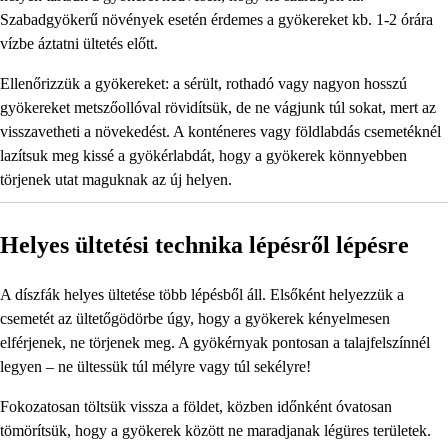
Szabadgyökerű növények esetén érdemes a gyökereket kb. 1-2 órára
vízbe áztatni ültetés előtt.
Ellenőrizzük a gyökereket: a sérült, rothadó vagy nagyon hosszú
gyökereket metszőollóval rövidítsük, de ne vágjunk túl sokat, mert az
visszavetheti a növekedést. A konténeres vagy földlabdás csemetéknél
lazítsuk meg kissé a gyökérlabdát, hogy a gyökerek könnyebben
törjenek utat maguknak az új helyen.
Helyes ültetési technika lépésről lépésre
A díszfák helyes ültetése több lépésből áll. Elsőként helyezzük a
csemetét az ültetőgödörbe úgy, hogy a gyökerek kényelmesen
elférjenek, ne törjenek meg. A gyökérnyak pontosan a talajfelszínnél
legyen – ne ültessük túl mélyre vagy túl sekélyre!
Fokozatosan töltsük vissza a földet, közben időnként óvatosan
tömörítsük, hogy a gyökerek között ne maradjanak légüres területek.