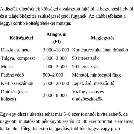
A díszfák ültetésének költségei a választott fajtától, a beszerzési helytől
és a talajelőkészítés szükségességétől függnek. Az alábbi táblázat a
leggyakoribb költségtételeket mutatja:
Átlagos ár
Költségtétel
Megjegyzés
(Ft)
Díszfa csemete
3 000–18 000
Konténeres általában drágább
Trágya, komposzt
1 000–3 000
50 literes zsák
Mulcs
1 000–2 500
50 literes zsák
Fatörzsvédő
500–2 000
Mérettől, minőségtől függ
Kerti szerszámok
5 000–20 000
Lapát, ásó, metszőolló
Öntözés (éves
Vízfogyasztás és
2 000–8 000
költség)
öntözőeszközök
Egy-egy díszfa ültetése tehát már 5–8 ezer forinttól kivitelezhető, de
nagyobb, mutatósabb példányok esetén 20–30 ezer forinttal is érdemes
kalkulálni, főleg, ha extra talajjavítás, többféle trágya vagy profi