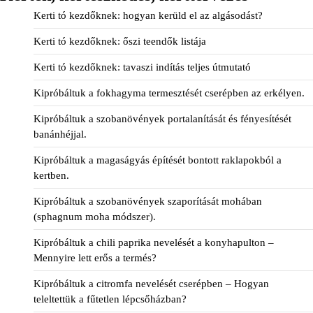
Kerti tó kezdőknek: hogyan kerüld el az algásodást?
Kerti tó kezdőknek: őszi teendők listája
Kerti tó kezdőknek: tavaszi indítás teljes útmutató
Kipróbáltuk a fokhagyma termesztését cserépben az erkélyen.
Kipróbáltuk a szobanövények portalanítását és fényesítését
banánhéjjal.
Kipróbáltuk a magaságyás építését bontott raklapokból a
kertben.
Kipróbáltuk a szobanövények szaporítását mohában
(sphagnum moha módszer).
Kipróbáltuk a chili paprika nevelését a konyhapulton –
Mennyire lett erős a termés?
Kipróbáltuk a citromfa nevelését cserépben – Hogyan
teleltettük a fűtetlen lépcsőházban?