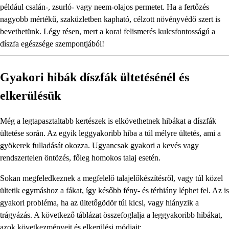
például csalán-, zsurló- vagy neem-olajos permetet. Ha a fertőzés
nagyobb mértékű, szaküzletben kapható, célzott növényvédő szert is
bevethetünk. Légy résen, mert a korai felismerés kulcsfontosságú a
díszfa egészsége szempontjából!
Gyakori hibák díszfák ültetésénél és
elkerülésük
Még a legtapasztaltabb kertészek is elkövethetnek hibákat a díszfák
ültetése során. Az egyik leggyakoribb hiba a túl mélyre ültetés, ami a
gyökerek fulladását okozza. Ugyancsak gyakori a kevés vagy
rendszertelen öntözés, főleg homokos talaj esetén.
Sokan megfeledkeznek a megfelelő talajelőkészítésről, vagy túl közel
ültetik egymáshoz a fákat, így később fény- és térhiány léphet fel. Az is
gyakori probléma, ha az ültetőgödör túl kicsi, vagy hiányzik a
trágyázás. A következő táblázat összefoglalja a leggyakoribb hibákat,
azok következményeit és elkerülési módjait: