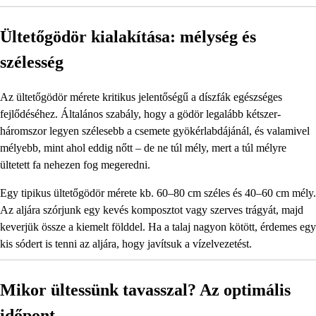
Ültetőgödör kialakítása: mélység és
szélesség
Az ültetőgödör mérete kritikus jelentőségű a díszfák egészséges
fejlődéséhez. Általános szabály, hogy a gödör legalább kétszer-
háromszor legyen szélesebb a csemete gyökérlabdájánál, és valamivel
mélyebb, mint ahol eddig nőtt – de ne túl mély, mert a túl mélyre
ültetett fa nehezen fog megeredni.
Egy tipikus ültetőgödör mérete kb. 60–80 cm széles és 40–60 cm mély.
Az aljára szórjunk egy kevés komposztot vagy szerves trágyát, majd
keverjük össze a kiemelt földdel. Ha a talaj nagyon kötött, érdemes egy
kis sódert is tenni az aljára, hogy javítsuk a vízelvezetést.
Mikor ültessünk tavasszal? Az optimális
időpont