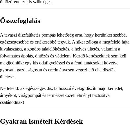
öntözőrendszer is szükséges.
Összefoglalás
A tavaszi díszfaültetés pompás lehetőség arra, hogy kertünket szebbé,
egészségesebbé és értékesebbé tegyük. A siker záloga a megfelelő fajta
kiválasztása, a gondos talajelőkészítés, a helyes ültetés, valamint a
folyamatos ápolás, öntözés és védelem. Kezdő kertészeknek sem kell
megijedniük: egy kis odafigyeléssel és a fenti tanácsokat követve
gyorsan, gazdaságosan és eredményesen végezhető el a díszfák
ültetése.
Ne feledd: az egészséges díszfa hosszú évekig díszíti majd kertedet,
árnyékot, virágpompát és természetközeli élményt biztosítva
családodnak!
Gyakran Ismételt Kérdések