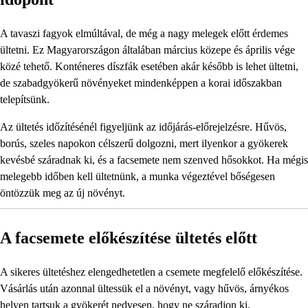
A tavaszi fagyok elmúltával, de még a nagy melegek előtt érdemes
ültetni. Ez Magyarországon általában március közepe és április vége
közé tehető. Konténeres díszfák esetében akár később is lehet ültetni,
de szabadgyökerű növényeket mindenképpen a korai időszakban
telepítsünk.
Az ültetés időzítésénél figyeljünk az időjárás-előrejelzésre. Hűvös,
borús, szeles napokon célszerű dolgozni, mert ilyenkor a gyökerek
kevésbé száradnak ki, és a facsemete nem szenved hősokkot. Ha mégis
melegebb időben kell ültetnünk, a munka végeztével bőségesen
öntözzük meg az új növényt.
A facsemete előkészítése ültetés előtt
A sikeres ültetéshez elengedhetetlen a csemete megfelelő előkészítése.
Vásárlás után azonnal ültessük el a növényt, vagy hűvös, árnyékos
helyen tartsuk a gyökerét nedvesen, hogy ne száradjon ki.