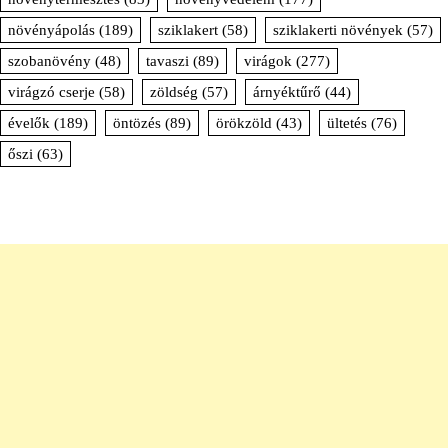
növényápolás
(189)
sziklakert
(58)
sziklakerti növények
(57)
szobanövény
(48)
tavaszi
(89)
virágok
(277)
virágzó cserje
(58)
zöldség
(57)
árnyéktűrő
(44)
évelők
(189)
öntözés
(89)
örökzöld
(43)
ültetés
(76)
őszi
(63)