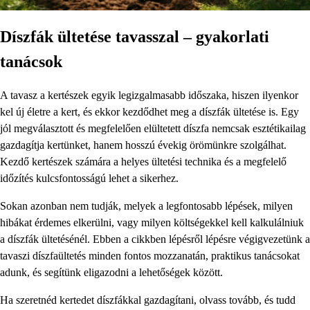
Díszfák ültetése tavasszal – gyakorlati
tanácsok
A tavasz a kertészek egyik legizgalmasabb időszaka, hiszen ilyenkor
kel új életre a kert, és ekkor kezdődhet meg a díszfák ültetése is. Egy
jól megválasztott és megfelelően elültetett díszfa nemcsak esztétikailag
gazdagítja kertünket, hanem hosszú évekig örömünkre szolgálhat.
Kezdő kertészek számára a helyes ültetési technika és a megfelelő
időzítés kulcsfontosságú lehet a sikerhez.
Sokan azonban nem tudják, melyek a legfontosabb lépések, milyen
hibákat érdemes elkerülni, vagy milyen költségekkel kell kalkulálniuk
a díszfák ültetésénél. Ebben a cikkben lépésről lépésre végigvezetünk a
tavaszi díszfaültetés minden fontos mozzanatán, praktikus tanácsokat
adunk, és segítünk eligazodni a lehetőségek között.
Ha szeretnéd kertedet díszfákkal gazdagítani, olvass tovább, és tudd