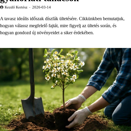
Kezdő Kertész
2026-03-14
A tavasz ideális időszak díszfák ültetésére. Cikkünkben bemutatjuk,
hogyan válassz megfelelő fajtát, mire figyelj az ültetés során, és
hogyan gondozd új növényeidet a siker érdekében.