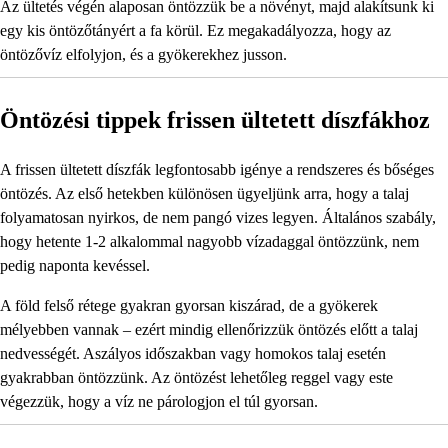
Az ültetés végén alaposan öntözzük be a növényt, majd alakítsunk ki
egy kis öntözőtányért a fa körül. Ez megakadályozza, hogy az
öntözővíz elfolyjon, és a gyökerekhez jusson.
Öntözési tippek frissen ültetett díszfákhoz
A frissen ültetett díszfák legfontosabb igénye a rendszeres és bőséges
öntözés. Az első hetekben különösen ügyeljünk arra, hogy a talaj
folyamatosan nyirkos, de nem pangó vizes legyen. Általános szabály,
hogy hetente 1-2 alkalommal nagyobb vízadaggal öntözzünk, nem
pedig naponta kevéssel.
A föld felső rétege gyakran gyorsan kiszárad, de a gyökerek
mélyebben vannak – ezért mindig ellenőrizzük öntözés előtt a talaj
nedvességét. Aszályos időszakban vagy homokos talaj esetén
gyakrabban öntözzünk. Az öntözést lehetőleg reggel vagy este
végezzük, hogy a víz ne párologjon el túl gyorsan.