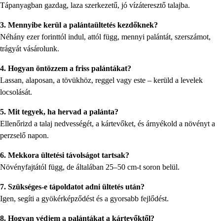
Tápanyagban gazdag, laza szerkezetű, jó vízáteresztő talajba.
3. Mennyibe kerül a palántaültetés kezdőknek?
Néhány ezer forinttól indul, attól függ, mennyi palántát, szerszámot,
trágyát vásárolunk.
4. Hogyan öntözzem a friss palántákat?
Lassan, alaposan, a tövükhöz, reggel vagy este – kerüld a levelek
locsolását.
5. Mit tegyek, ha hervad a palánta?
Ellenőrizd a talaj nedvességét, a kártevőket, és árnyékold a növényt a
perzselő napon.
6. Mekkora ültetési távolságot tartsak?
Növényfajtától függ, de általában 25–50 cm-t soron belül.
7. Szükséges-e tápoldatot adni ültetés után?
Igen, segíti a gyökérképződést és a gyorsabb fejlődést.
8. Hogyan védjem a palántákat a kártevőktől?