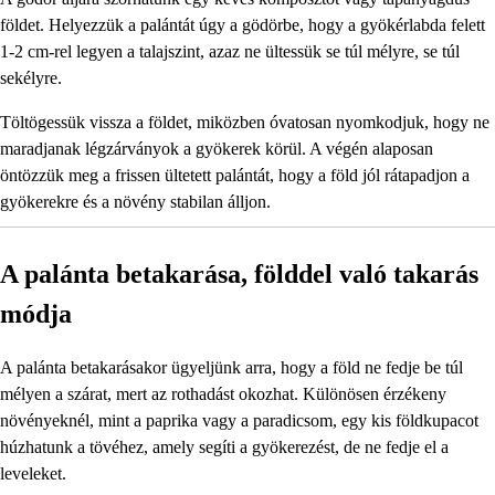
földet. Helyezzük a palántát úgy a gödörbe, hogy a gyökérlabda felett
1-2 cm-rel legyen a talajszint, azaz ne ültessük se túl mélyre, se túl
sekélyre.
Töltögessük vissza a földet, miközben óvatosan nyomkodjuk, hogy ne
maradjanak légzárványok a gyökerek körül. A végén alaposan
öntözzük meg a frissen ültetett palántát, hogy a föld jól rátapadjon a
gyökerekre és a növény stabilan álljon.
A palánta betakarása, földdel való takarás
módja
A palánta betakarásakor ügyeljünk arra, hogy a föld ne fedje be túl
mélyen a szárat, mert az rothadást okozhat. Különösen érzékeny
növényeknél, mint a paprika vagy a paradicsom, egy kis földkupacot
húzhatunk a tövéhez, amely segíti a gyökerezést, de ne fedje el a
leveleket.