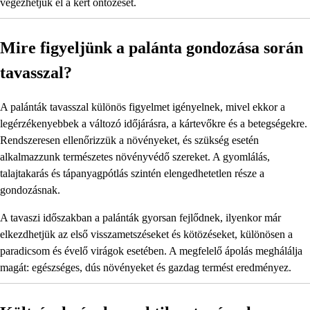
végezhetjük el a kert öntözését.
Mire figyeljünk a palánta gondozása során
tavasszal?
A palánták tavasszal különös figyelmet igényelnek, mivel ekkor a
legérzékenyebbek a változó időjárásra, a kártevőkre és a betegségekre.
Rendszeresen ellenőrizzük a növényeket, és szükség esetén
alkalmazzunk természetes növényvédő szereket. A gyomlálás,
talajtakarás és tápanyagpótlás szintén elengedhetetlen része a
gondozásnak.
A tavaszi időszakban a palánták gyorsan fejlődnek, ilyenkor már
elkezdhetjük az első visszametszéseket és kötözéseket, különösen a
paradicsom és évelő virágok esetében. A megfelelő ápolás meghálálja
magát: egészséges, dús növényeket és gazdag termést eredményez.