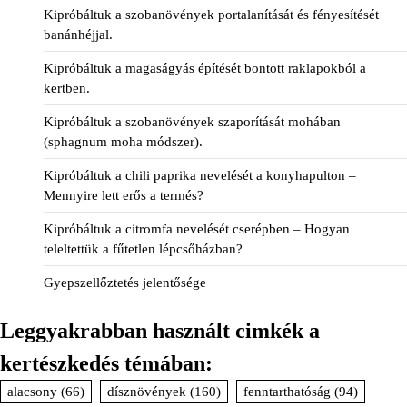
Kipróbáltuk a szobanövények portalanítását és fényesítését
banánhéjjal.
Kipróbáltuk a magaságyás építését bontott raklapokból a
kertben.
Kipróbáltuk a szobanövények szaporítását mohában
(sphagnum moha módszer).
Kipróbáltuk a chili paprika nevelését a konyhapulton –
Mennyire lett erős a termés?
Kipróbáltuk a citromfa nevelését cserépben – Hogyan
teleltettük a fűtetlen lépcsőházban?
Gyepszellőztetés jelentősége
Leggyakrabban használt cimkék a
kertészkedés témában:
alacsony
(66)
dísznövények
(160)
fenntarthatóság
(94)