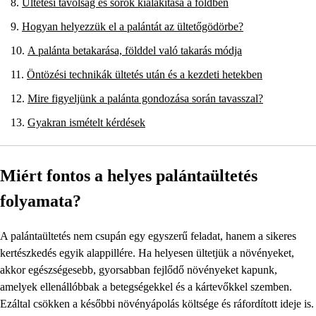
Ültetési távolság és sorok kialakítása a földben
Hogyan helyezzük el a palántát az ültetőgödörbe?
A palánta betakarása, földdel való takarás módja
Öntözési technikák ültetés után és a kezdeti hetekben
Mire figyeljünk a palánta gondozása során tavasszal?
Gyakran ismételt kérdések
Miért fontos a helyes palántaültetés
folyamata?
A palántaültetés nem csupán egy egyszerű feladat, hanem a sikeres
kertészkedés egyik alappillére. Ha helyesen ültetjük a növényeket,
akkor egészségesebb, gyorsabban fejlődő növényeket kapunk,
amelyek ellenállóbbak a betegségekkel és a kártevőkkel szemben.
Ezáltal csökken a későbbi növényápolás költsége és ráfordított ideje is.