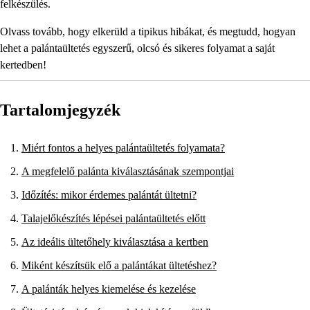
felkészülés.
Olvass tovább, hogy elkerüld a tipikus hibákat, és megtudd, hogyan
lehet a palántaültetés egyszerű, olcsó és sikeres folyamat a saját
kertedben!
Tartalomjegyzék
Miért fontos a helyes palántaültetés folyamata?
A megfelelő palánta kiválasztásának szempontjai
Időzítés: mikor érdemes palántát ültetni?
Talajelőkészítés lépései palántaültetés előtt
Az ideális ültetőhely kiválasztása a kertben
Miként készítsük elő a palántákat ültetéshez?
A palánták helyes kiemelése és kezelése