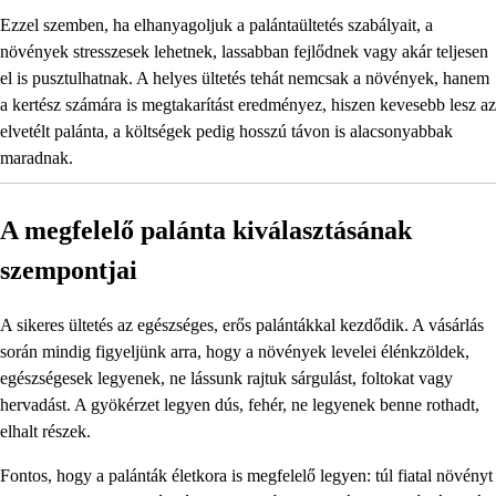
Ezzel szemben, ha elhanyagoljuk a palántaültetés szabályait, a
növények stresszesek lehetnek, lassabban fejlődnek vagy akár teljesen
el is pusztulhatnak. A helyes ültetés tehát nemcsak a növények, hanem
a kertész számára is megtakarítást eredményez, hiszen kevesebb lesz az
elvetélt palánta, a költségek pedig hosszú távon is alacsonyabbak
maradnak.
A megfelelő palánta kiválasztásának
szempontjai
A sikeres ültetés az egészséges, erős palántákkal kezdődik. A vásárlás
során mindig figyeljünk arra, hogy a növények levelei élénkzöldek,
egészségesek legyenek, ne lássunk rajtuk sárgulást, foltokat vagy
hervadást. A gyökérzet legyen dús, fehér, ne legyenek benne rothadt,
elhalt részek.
Fontos, hogy a palánták életkora is megfelelő legyen: túl fiatal növényt