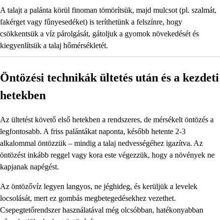
A talajt a palánta körül finoman tömörítsük, majd mulcsot (pl. szalmát,
fakérget vagy fűnyesedéket) is teríthetünk a felszínre, hogy
csökkentsük a víz párolgását, gátoljuk a gyomok növekedését és
kiegyenlítsük a talaj hőmérsékletét.
Öntözési technikák ültetés után és a kezdeti
hetekben
Az ültetést követő első hetekben a rendszeres, de mérsékelt öntözés a
legfontosabb. A friss palántákat naponta, később hetente 2-3
alkalommal öntözzük – mindig a talaj nedvességéhez igazítva. Az
öntözést inkább reggel vagy kora este végezzük, hogy a növények ne
kapjanak napégést.
Az öntözővíz legyen langyos, ne jéghideg, és kerüljük a levelek
locsolását, mert ez gombás megbetegedésekhez vezethet.
Csepegtetőrendszer használatával még olcsóbban, hatékonyabban