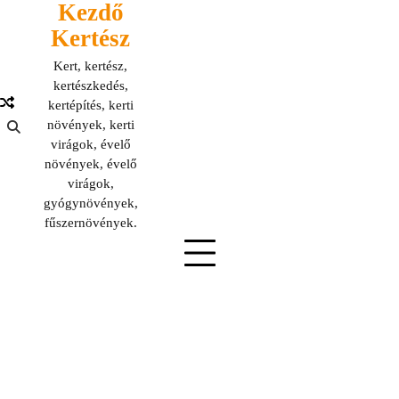
Kezdő
Skip
to
Kertész
content
Kert, kertész,
kertészkedés,
kertépítés, kerti
növények, kerti
virágok, évelő
növények, évelő
virágok,
gyógynövények,
fűszernövények.