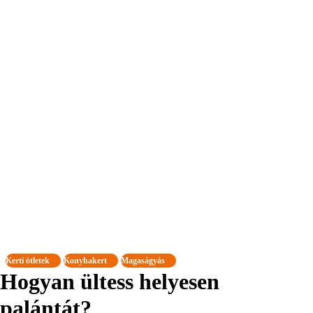
Kerti ötletek
Konyhakert
Magaságyás
Hogyan ültess helyesen
palántát?