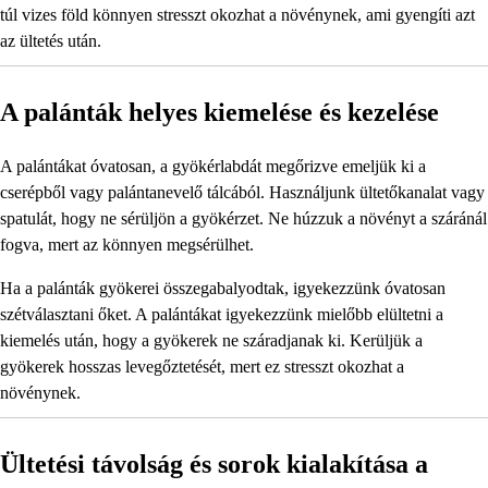
túl vizes föld könnyen stresszt okozhat a növénynek, ami gyengíti azt
az ültetés után.
A palánták helyes kiemelése és kezelése
A palántákat óvatosan, a gyökérlabdát megőrizve emeljük ki a
cserépből vagy palántanevelő tálcából. Használjunk ültetőkanalat vagy
spatulát, hogy ne sérüljön a gyökérzet. Ne húzzuk a növényt a száránál
fogva, mert az könnyen megsérülhet.
Ha a palánták gyökerei összegabalyodtak, igyekezzünk óvatosan
szétválasztani őket. A palántákat igyekezzünk mielőbb elültetni a
kiemelés után, hogy a gyökerek ne száradjanak ki. Kerüljük a
gyökerek hosszas levegőztetését, mert ez stresszt okozhat a
növénynek.
Ültetési távolság és sorok kialakítása a