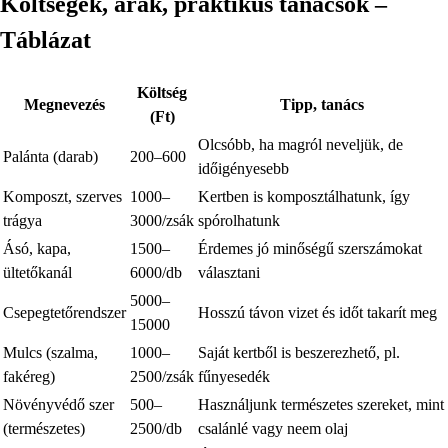
Költségek, árak, praktikus tanácsok –
Táblázat
Költség
Megnevezés
Tipp, tanács
(Ft)
Olcsóbb, ha magról neveljük, de
Palánta (darab)
200–600
időigényesebb
Komposzt, szerves
1000–
Kertben is komposztálhatunk, így
trágya
3000/zsák
spórolhatunk
Ásó, kapa,
1500–
Érdemes jó minőségű szerszámokat
ültetőkanál
6000/db
választani
5000–
Csepegtetőrendszer
Hosszú távon vizet és időt takarít meg
15000
Mulcs (szalma,
1000–
Saját kertből is beszerezhető, pl.
fakéreg)
2500/zsák
fűnyesedék
Növényvédő szer
500–
Használjunk természetes szereket, mint
(természetes)
2500/db
csalánlé vagy neem olaj