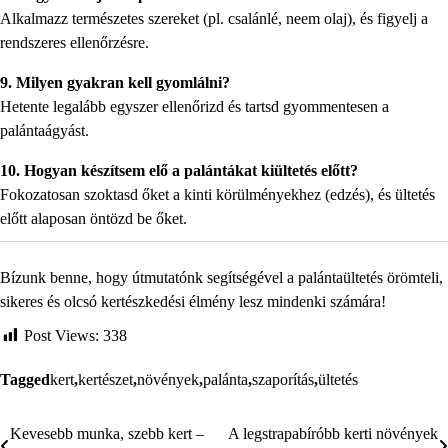
Alkalmazz természetes szereket (pl. csalánlé, neem olaj), és figyelj a
rendszeres ellenőrzésre.
9. Milyen gyakran kell gyomlálni?
Hetente legalább egyszer ellenőrizd és tartsd gyommentesen a
palántaágyást.
10. Hogyan készítsem elő a palántákat kiültetés előtt?
Fokozatosan szoktasd őket a kinti körülményekhez (edzés), és ültetés
előtt alaposan öntözd be őket.
Bízunk benne, hogy útmutatónk segítségével a palántaültetés örömteli,
sikeres és olcsó kertészkedési élmény lesz mindenki számára!
Post Views:
338
Tagged
kert
,
kertészet
,
növények
,
palánta
,
szaporítás
,
ültetés
Kevesebb munka, szebb kert –
A legstrapabíróbb kerti növények
Bejegyzés