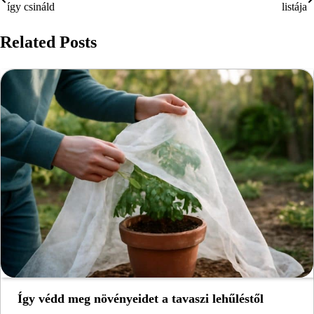
így csináld
listája
navigáció
Related Posts
Így védd meg növényeidet a tavaszi lehűléstől