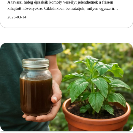
A tavaszi hideg éjszakák komoly veszélyt jelenthetnek a frissen
kihajtott növényekre. Cikkünkben bemutatjuk, milyen egyszerű…
2026-03-14