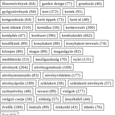
fűszernövények
(64)
garden design
(77)
gondozás
(46)
gyógynövények
(94)
kert
(372)
kertek
(91)
kertgondozás
(64)
kerti tippek
(73)
kerti tó
(48)
kerti ötletek
(510)
kertstílus
(50)
kerttervezés
(200)
kertépítés
(47)
kertészet
(396)
kertészkedés
(662)
kezdőknek
(89)
konyhakert
(88)
konyhakert tervezés
(74)
közepes
(80)
magas
(89)
magaságyás
(82)
medditerrán
(53)
mezőgazdaság
(70)
nyári
(131)
növények
(264)
növénygondozás
(169)
növénytermesztés
(83)
növényvédelem
(177)
növényápolás
(189)
sziklakert
(58)
sziklakerti növények
(57)
szobanövény
(48)
tavaszi
(89)
virágok
(277)
virágzó cserje
(58)
zöldség
(57)
árnyéktűrő
(44)
évelők
(189)
öntözés
(89)
örökzöld
(43)
ültetés
(76)
őszi
(63)