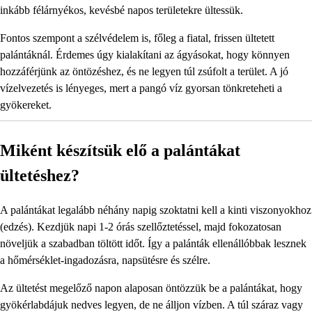
inkább félárnyékos, kevésbé napos területekre ültessük.
Fontos szempont a szélvédelem is, főleg a fiatal, frissen ültetett
palántáknál. Érdemes úgy kialakítani az ágyásokat, hogy könnyen
hozzáférjünk az öntözéshez, és ne legyen túl zsúfolt a terület. A jó
vízelvezetés is lényeges, mert a pangó víz gyorsan tönkreteheti a
gyökereket.
Miként készítsük elő a palántákat
ültetéshez?
A palántákat legalább néhány napig szoktatni kell a kinti viszonyokhoz
(edzés). Kezdjük napi 1-2 órás szellőztetéssel, majd fokozatosan
növeljük a szabadban töltött időt. Így a palánták ellenállóbbak lesznek
a hőmérséklet-ingadozásra, napsütésre és szélre.
Az ültetést megelőző napon alaposan öntözzük be a palántákat, hogy
gyökérlabdájuk nedves legyen, de ne álljon vízben. A túl száraz vagy