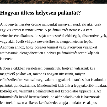
Hogyan ültess helyesen palántát?
A növénytermesztés öröme mindenkit magával ragad, aki akár csak
egy kis kerttel is rendelkezik. A palántaültetés nemcsak a kert
színesítésére alkalmas, de saját termesztésű zöldségek, fűszernövények,
vagy akár évelő virágok neveléséhez is elengedhetetlen lépés.
Azonban ahhoz, hogy bőséges termést vagy gyönyörű virágokat
arathassunk, elengedhetetlen a helyes palántaültetés technikájának
ismerete.
Ebben a cikkben részletesen bemutatjuk, hogyan válasszuk ki a
megfelelő palántákat, mikor és hogyan ültessünk, milyen
előkészületekre van szükség, valamint gyakorlati tanácsokat is adunk a
palánták gondozásához. Mindemellett kitérünk a leggyakoribb hibákra,
költségekre, valamint a palántaültetéssel kapcsolatos tippekre is. Az
információk kezdő kertészeknek, de akár haladóknak is hasznosak
lehetnek, hiszen a sikeres kertészkedés alapja a tudatos és alapos