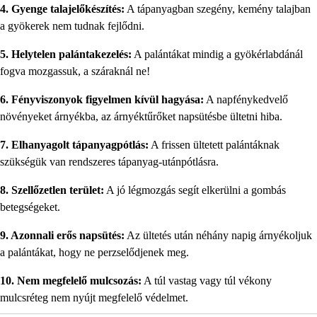
4. Gyenge talajelőkészítés:
A tápanyagban szegény, kemény talajban
a gyökerek nem tudnak fejlődni.
5. Helytelen palántakezelés:
A palántákat mindig a gyökérlabdánál
fogva mozgassuk, a száraknál ne!
6. Fényviszonyok figyelmen kívül hagyása:
A napfénykedvelő
növényeket árnyékba, az árnyéktűrőket napsütésbe ültetni hiba.
7. Elhanyagolt tápanyagpótlás:
A frissen ültetett palántáknak
szükségük van rendszeres tápanyag-utánpótlásra.
8. Szellőzetlen terület:
A jó légmozgás segít elkerülni a gombás
betegségeket.
9. Azonnali erős napsütés:
Az ültetés után néhány napig árnyékoljuk
a palántákat, hogy ne perzselődjenek meg.
10. Nem megfelelő mulcsozás:
A túl vastag vagy túl vékony
mulcsréteg nem nyújt megfelelő védelmet.