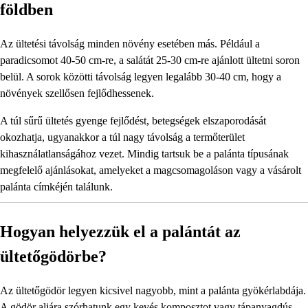
földben
Az ültetési távolság minden növény esetében más. Például a
paradicsomot 40-50 cm-re, a salátát 25-30 cm-re ajánlott ültetni soron
belül. A sorok közötti távolság legyen legalább 30-40 cm, hogy a
növények szellősen fejlődhessenek.
A túl sűrű ültetés gyenge fejlődést, betegségek elszaporodását
okozhatja, ugyanakkor a túl nagy távolság a termőterület
kihasználatlanságához vezet. Mindig tartsuk be a palánta típusának
megfelelő ajánlásokat, amelyeket a magcsomagoláson vagy a vásárolt
palánta címkéjén találunk.
Hogyan helyezzük el a palántát az
ültetőgödörbe?
Az ültetőgödör legyen kicsivel nagyobb, mint a palánta gyökérlabdája.
A gödör aljára szórhatunk egy kevés komposztot vagy tápanyagdús