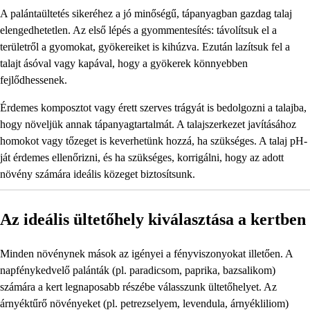
A palántaültetés sikeréhez a jó minőségű, tápanyagban gazdag talaj
elengedhetetlen. Az első lépés a gyommentesítés: távolítsuk el a
területről a gyomokat, gyökereiket is kihúzva. Ezután lazítsuk fel a
talajt ásóval vagy kapával, hogy a gyökerek könnyebben
fejlődhessenek.
Érdemes komposztot vagy érett szerves trágyát is bedolgozni a talajba,
hogy növeljük annak tápanyagtartalmát. A talajszerkezet javításához
homokot vagy tőzeget is keverhetünk hozzá, ha szükséges. A talaj pH-
ját érdemes ellenőrizni, és ha szükséges, korrigálni, hogy az adott
növény számára ideális közeget biztosítsunk.
Az ideális ültetőhely kiválasztása a kertben
Minden növénynek mások az igényei a fényviszonyokat illetően. A
napfénykedvelő palánták (pl. paradicsom, paprika, bazsalikom)
számára a kert legnaposabb részébe válasszunk ültetőhelyet. Az
árnyéktűrő növényeket (pl. petrezselyem, levendula, árnyékliliom)