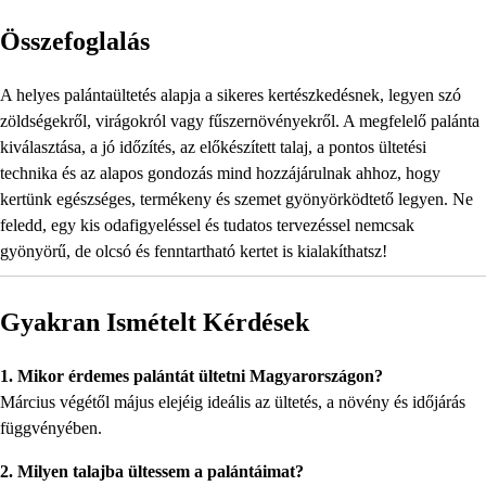
Összefoglalás
A helyes palántaültetés alapja a sikeres kertészkedésnek, legyen szó
zöldségekről, virágokról vagy fűszernövényekről. A megfelelő palánta
kiválasztása, a jó időzítés, az előkészített talaj, a pontos ültetési
technika és az alapos gondozás mind hozzájárulnak ahhoz, hogy
kertünk egészséges, termékeny és szemet gyönyörködtető legyen. Ne
feledd, egy kis odafigyeléssel és tudatos tervezéssel nemcsak
gyönyörű, de olcsó és fenntartható kertet is kialakíthatsz!
Gyakran Ismételt Kérdések
1. Mikor érdemes palántát ültetni Magyarországon?
Március végétől május elejéig ideális az ültetés, a növény és időjárás
függvényében.
2. Milyen talajba ültessem a palántáimat?