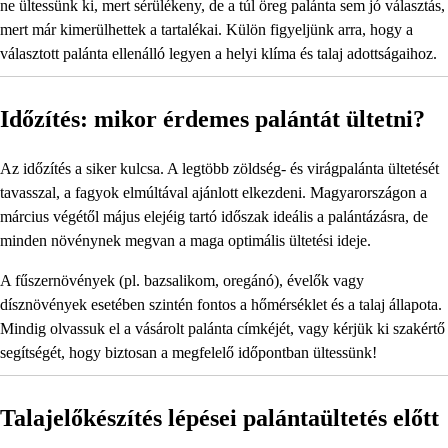
ne ültessünk ki, mert sérülékeny, de a túl öreg palánta sem jó választás,
mert már kimerülhettek a tartalékai. Külön figyeljünk arra, hogy a
választott palánta ellenálló legyen a helyi klíma és talaj adottságaihoz.
Időzítés: mikor érdemes palántát ültetni?
Az időzítés a siker kulcsa. A legtöbb zöldség- és virágpalánta ültetését
tavasszal, a fagyok elmúltával ajánlott elkezdeni. Magyarországon a
március végétől május elejéig tartó időszak ideális a palántázásra, de
minden növénynek megvan a maga optimális ültetési ideje.
A fűszernövények (pl. bazsalikom, oregánó), évelők vagy
dísznövények esetében szintén fontos a hőmérséklet és a talaj állapota.
Mindig olvassuk el a vásárolt palánta címkéjét, vagy kérjük ki szakértő
segítségét, hogy biztosan a megfelelő időpontban ültessünk!
Talajelőkészítés lépései palántaültetés előtt