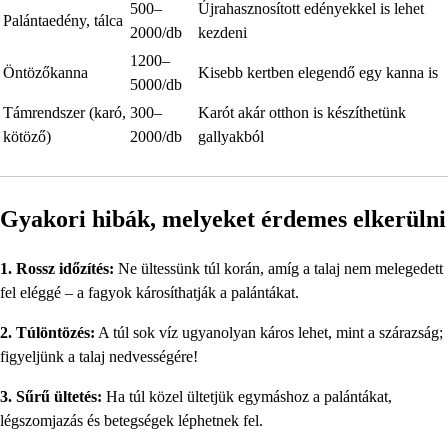
500–
Újrahasznosított edényekkel is lehet
Palántaedény, tálca
2000/db
kezdeni
1200–
Öntözőkanna
Kisebb kertben elegendő egy kanna is
5000/db
Támrendszer (karó,
300–
Karót akár otthon is készíthetünk
kötöző)
2000/db
gallyakból
Gyakori hibák, melyeket érdemes elkerülni
1. Rossz időzítés:
Ne ültessünk túl korán, amíg a talaj nem melegedett
fel eléggé – a fagyok károsíthatják a palántákat.
2. Túlöntözés:
A túl sok víz ugyanolyan káros lehet, mint a szárazság;
figyeljünk a talaj nedvességére!
3. Sűrű ültetés:
Ha túl közel ültetjük egymáshoz a palántákat,
légszomjazás és betegségek léphetnek fel.