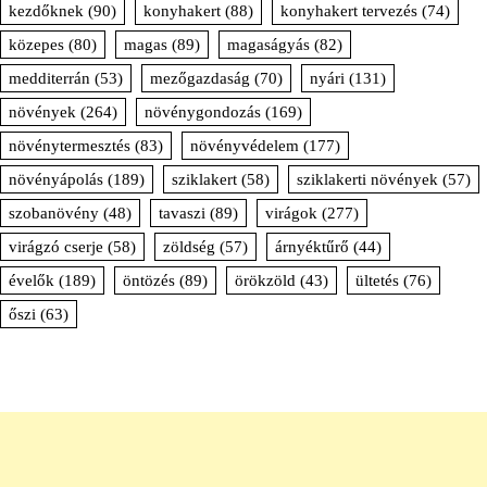
kezdőknek
(90)
konyhakert
(88)
konyhakert tervezés
(74)
közepes
(80)
magas
(89)
magaságyás
(82)
medditerrán
(53)
mezőgazdaság
(70)
nyári
(131)
növények
(264)
növénygondozás
(169)
növénytermesztés
(83)
növényvédelem
(177)
növényápolás
(189)
sziklakert
(58)
sziklakerti növények
(57)
szobanövény
(48)
tavaszi
(89)
virágok
(277)
virágzó cserje
(58)
zöldség
(57)
árnyéktűrő
(44)
évelők
(189)
öntözés
(89)
örökzöld
(43)
ültetés
(76)
őszi
(63)