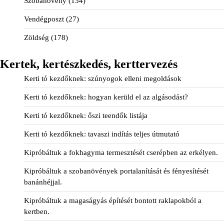
Szobanövény
(134)
Vendégposzt
(27)
Zöldség
(178)
Kertek, kertészkedés, kerttervezés
Kerti tó kezdőknek: szúnyogok elleni megoldások
Kerti tó kezdőknek: hogyan kerüld el az algásodást?
Kerti tó kezdőknek: őszi teendők listája
Kerti tó kezdőknek: tavaszi indítás teljes útmutató
Kipróbáltuk a fokhagyma termesztését cserépben az erkélyen.
Kipróbáltuk a szobanövények portalanítását és fényesítését
banánhéjjal.
Kipróbáltuk a magaságyás építését bontott raklapokból a
kertben.