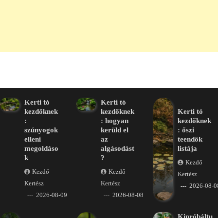
Kerti tó
Kerti tó
kezdőknek
kezdőknek
Kerti tó
:
: hogyan
kezdőknek
szúnyogok
kerüld el
: őszi
elleni
az
teendők
megoldáso
algásodást
listája
k
?
Kezdő
Kezdő
Kezdő
Kertész
Kertész
Kertész
2026-08-0
2026-08-09
2026-08-08
Kipróbáltu