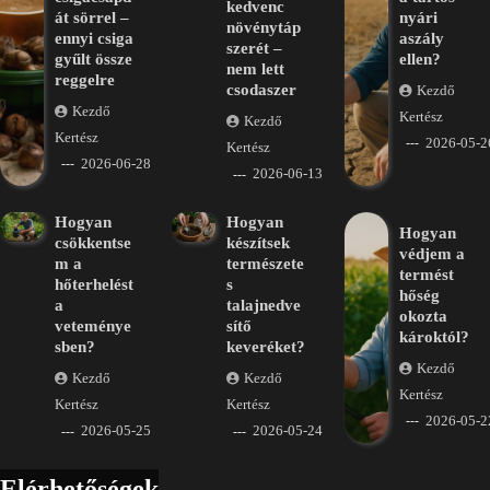
kedvenc
át sörrel –
nyári
növénytáp
ennyi csiga
aszály
szerét –
gyűlt össze
ellen?
nem lett
reggelre
csodaszer
Kezdő
Kezdő
Kertész
Kezdő
Kertész
2026-05-2
Kertész
2026-06-28
2026-06-13
Hogyan
Hogyan
Hogyan
csökkentse
készítsek
védjem a
m a
természete
termést
hőterhelést
s
hőség
a
talajnedve
okozta
veteménye
sítő
károktól?
sben?
keveréket?
Kezdő
Kezdő
Kezdő
Kertész
Kertész
Kertész
2026-05-2
2026-05-25
2026-05-24
Elérhetőségek