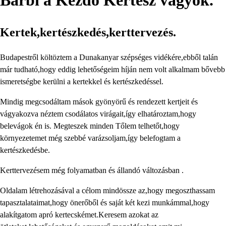
Barbi a Kezdő Kertész vagyok.
Kertek,kertészkedés,kerttervezés.
Budapestről költöztem a Dunakanyar szépséges vidékére,ebből talán
már tudható,hogy eddig lehetőségeim híján nem volt alkalmam bővebb
ismeretségbe kerülni a kertekkel és kertészkedéssel.
Mindig megcsodáltam mások gyönyörű és rendezett kertjeit és
vágyakozva néztem csodálatos virágait,így elhatároztam,hogy
belevágok én is. Megteszek minden Tőlem telhetőt,hogy
környezetemet még szebbé varázsoljam,így belefogtam a
kertészkedésbe.
Kerttervezésem még folyamatban és állandó változásban .
Oldalam létrehozásával a célom mindössze az,hogy megoszthassam
tapasztalataimat,hogy önerőből és saját két kezi munkámmal,hogy
alakítgatom apró kertecskémet.Keresem azokat az