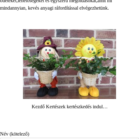
ötleteket,lehetőségeket és egyszerű megoldásokat,amit mi
mindannyian, kevés anyagi ráfordítással elvégezhetünk.
Kezdő Kertészek kertészkedés indul…
Név (kötelező)