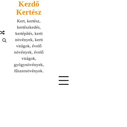
Kezdő
Skip
to
Kertész
content
Kert, kertész,
kertészkedés,
kertépítés, kerti
növények, kerti
virágok, évelő
növények, évelő
virágok,
gyógynövények,
fűszernövények.