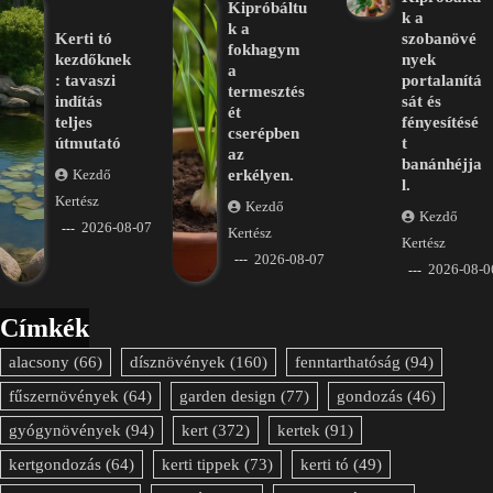
Kipróbáltu
k a
k a
Kerti tó
szobanövé
fokhagym
kezdőknek
nyek
a
: tavaszi
portalanítá
termesztés
indítás
sát és
ét
teljes
fényesítésé
cserépben
útmutató
t
az
banánhéjja
erkélyen.
Kezdő
l.
Kertész
Kezdő
Kezdő
2026-08-07
Kertész
Kertész
2026-08-07
2026-08-0
Címkék
alacsony
(66)
dísznövények
(160)
fenntarthatóság
(94)
fűszernövények
(64)
garden design
(77)
gondozás
(46)
gyógynövények
(94)
kert
(372)
kertek
(91)
kertgondozás
(64)
kerti tippek
(73)
kerti tó
(49)