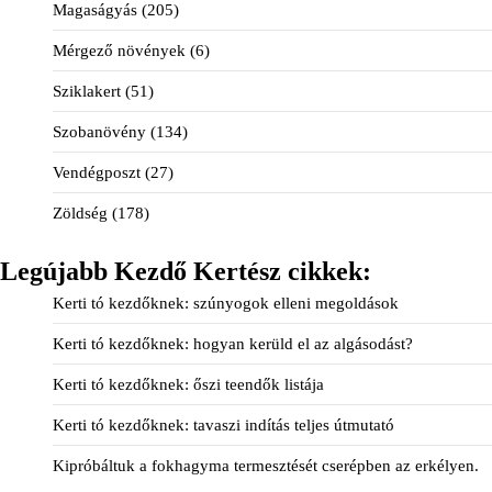
Magaságyás
(205)
Mérgező növények
(6)
Sziklakert
(51)
Szobanövény
(134)
Vendégposzt
(27)
Zöldség
(178)
Legújabb Kezdő Kertész cikkek:
Kerti tó kezdőknek: szúnyogok elleni megoldások
Kerti tó kezdőknek: hogyan kerüld el az algásodást?
Kerti tó kezdőknek: őszi teendők listája
Kerti tó kezdőknek: tavaszi indítás teljes útmutató
Kipróbáltuk a fokhagyma termesztését cserépben az erkélyen.