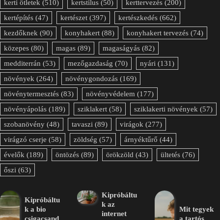
kerti ötletek
(510)
kertstílus
(50)
kerttervezés
(200)
kertépítés
(47)
kertészet
(397)
kertészkedés
(662)
kezdőknek
(90)
konyhakert
(88)
konyhakert tervezés
(74)
közepes
(80)
magas
(89)
magaságyás
(82)
medditerrán
(53)
mezőgazdaság
(70)
nyári
(131)
növények
(264)
növénygondozás
(169)
növénytermesztés
(83)
növényvédelem
(177)
növényápolás
(189)
sziklakert
(58)
sziklakerti növények
(57)
szobanövény
(48)
tavaszi
(89)
virágok
(277)
virágzó cserje
(58)
zöldség
(57)
árnyéktűrő
(44)
évelők
(189)
öntözés
(89)
örökzöld
(43)
ültetés
(76)
őszi
(63)
Kipróbáltu
Kipróbáltu
k az
k a bio
Mit tegyek
internet
csigacsapd
a tartós