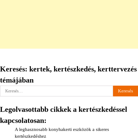
Keresés: kertek, kertészkedés, kerttervezés
témájában
Keresés:
Legolvasottabb cikkek a kertészkedéssel
kapcsolatosan:
A leghasznosabb konyhakerti eszközök a sikeres
kertészkedéshez