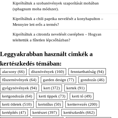
Kipróbáltuk a szobanövények szaporítását mohában
(sphagnum moha módszer).
Kipróbáltuk a chili paprika nevelését a konyhapulton –
Mennyire lett erős a termés?
Kipróbáltuk a citromfa nevelését cserépben – Hogyan
teleltettük a fűtetlen lépcsőházban?
Leggyakrabban használt cimkék a
kertészkedés témában:
alacsony
(66)
dísznövények
(160)
fenntarthatóság
(94)
fűszernövények
(64)
garden design
(77)
gondozás
(46)
gyógynövények
(94)
kert
(372)
kertek
(91)
kertgondozás
(64)
kerti tippek
(73)
kerti tó
(49)
kerti ötletek
(510)
kertstílus
(50)
kerttervezés
(200)
kertépítés
(47)
kertészet
(397)
kertészkedés
(662)