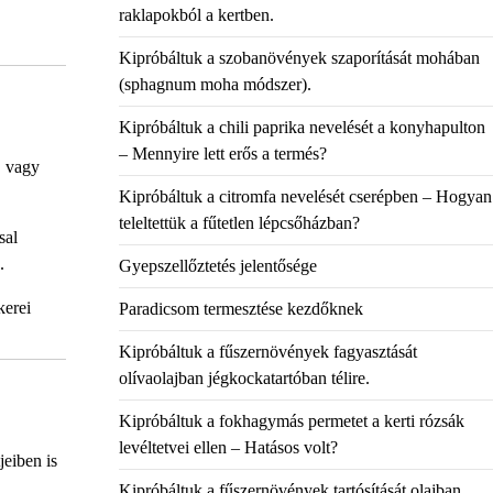
raklapokból a kertben.
Kipróbáltuk a szobanövények szaporítását mohában
(sphagnum moha módszer).
Kipróbáltuk a chili paprika nevelését a konyhapulton
– Mennyire lett erős a termés?
, vagy
Kipróbáltuk a citromfa nevelését cserépben – Hogyan
teleltettük a fűtetlen lépcsőházban?
sal
.
Gyepszellőztetés jelentősége
kerei
Paradicsom termesztése kezdőknek
Kipróbáltuk a fűszernövények fagyasztását
olívaolajban jégkockatartóban télire.
Kipróbáltuk a fokhagymás permetet a kerti rózsák
levéltetvei ellen – Hatásos volt?
jeiben is
Kipróbáltuk a fűszernövények tartósítását olajban