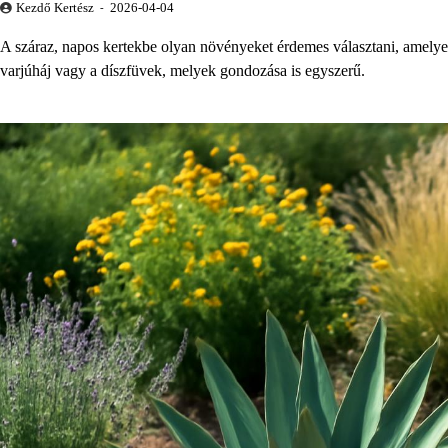
Kezdő Kertész
2026-04-04
A száraz, napos kertekbe olyan növényeket érdemes választani, amelyek 
varjúháj vagy a díszfüvek, melyek gondozása is egyszerű.