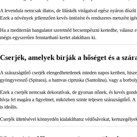
A levendula nemcsak illatos, de liláskék virágaival egész nyáron díszít
Ezek a növények jellemzően kevés öntözést és rendszeres metszést igénye
Ha a mediterrán hangulatot szeretnéd becsempészni kertedbe, válassz e
mégis egyszerűen fenntartható kertet alakíthass ki.
Cserjék, amelyek bírják a hőséget és a szár
A szárazságtűrő cserjék elengedhetetlenek minden napos kertben, hiszen
gyöngyvessző (Spiraea), a hamvas cipruska (Santolina), vagy a borboly
Ezek a cserjék nemcsak dekoratívak, de gyorsan nőnek, és kevés gondo
hívja fel magára a figyelmet, miközben szinte teljesen szárazságtűrő. 
is ideális.
Cserjék ültetésével könnyedén kialakíthatsz védősávokat, kertszegély