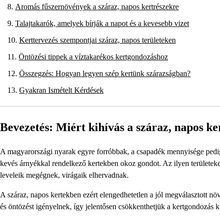
Aromás fűszernövények a száraz, napos kertrészekre
Talajtakarók, amelyek bírják a napot és a kevesebb vizet
Kerttervezés szempontjai száraz, napos területeken
Öntözési tippek a víztakarékos kertgondozáshoz
Összegzés: Hogyan legyen szép kertünk szárazságban?
Gyakran Ismételt Kérdések
Bevezetés: Miért kihívás a száraz, napos ke
A magyarországi nyarak egyre forróbbak, a csapadék mennyisége pedig 
kevés árnyékkal rendelkező kertekben okoz gondot. Az ilyen területe
leveleik megégnek, virágaik elhervadnak.
A száraz, napos kertekben ezért elengedhetetlen a jól megválasztott 
és öntözést igényelnek, így jelentősen csökkenthetjük a kertgondozás köl