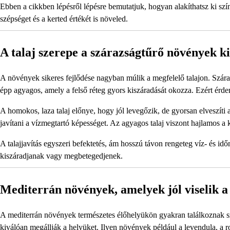
Ebben a cikkben lépésről lépésre bemutatjuk, hogyan alakíthatsz ki szín
szépséget és a kerted értékét is növeled.
A talaj szerepe a szárazságtűrő növények k
A növények sikeres fejlődése nagyban múlik a megfelelő talajon. Szára
épp agyagos, amely a felső réteg gyors kiszáradását okozza. Ezért érdem
A homokos, laza talaj előnye, hogy jól levegőzik, de gyorsan elveszíti
javítani a vízmegtartó képességet. Az agyagos talaj viszont hajlamos a
A talajjavítás egyszeri befektetés, ám hosszú távon rengeteg víz- és id
kiszáradjanak vagy megbetegedjenek.
Mediterrán növények, amelyek jól viselik a
A mediterrán növények természetes élőhelyükön gyakran találkoznak sz
kiválóan megállják a helyüket. Ilyen növények például a levendula, a r