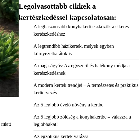
Legolvasottabb cikkek a
kertészkedéssel kapcsolatosan:
A leghasznosabb konyhakerti eszközök a sikeres
kertészkedéshez
A legtrendibb házikertek, melyek egyben
környezetbarátok is
A magaságyás: Az egyszerű és hatékony módja a
kertészkedésnek
A modern kertek trendjei – A természetes és praktikus
kerttervezés
Az 5 legjobb évelő növény a kertbe
Az 5 legjobb zöldség a konyhakertbe – válassza a
 miatt
legjobbakat!
Az egzotikus kertek varázsa