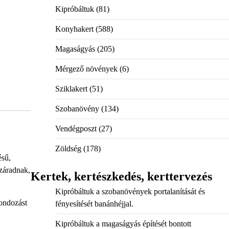
Kipróbáltuk
(81)
Konyhakert
(588)
Magaságyás
(205)
Mérgező növények
(6)
Sziklakert
(51)
Szobanövény
(134)
Vendégposzt
(27)
Zöldség
(178)
ésű,
záradnak,
Kertek, kertészkedés, kerttervezés
Kipróbáltuk a szobanövények portalanítását és
gondozást
fényesítését banánhéjjal.
Kipróbáltuk a magaságyás építését bontott