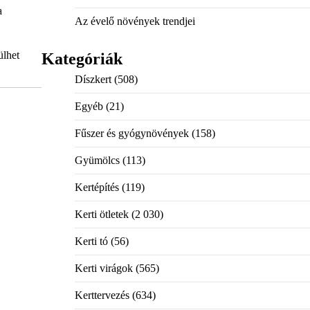
a
Az évelő növények trendjei
ülhet
Kategóriák
Díszkert
(508)
Egyéb
(21)
Fűszer és gyógynövények
(158)
Gyümölcs
(113)
Kertépítés
(119)
Kerti ötletek
(2 030)
Kerti tó
(56)
Kerti virágok
(565)
Kerttervezés
(634)