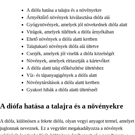
A diófa hatása a talajra és a növényekre
Árnyéktűrő növények kiválasztása diófa alá
Gyógynövények, amelyek jól növekednek diófa alatt
Virágok, amelyek túlélnek a diófa árnyékában
Ehető növények a diófa alatti kertben
Talajtakaró növények diófa alá ültetve
Cserjék, amelyek jól viselik a diófa közelségét
Növények, amelyek elriasztják a kártevőket
A diófa alatti talaj előkészítése ültetéshez
Víz- és tápanyagigények a diófa alatt
Növénytársítások a diófa alatti kertben
Gyakori hibák a diófa alatti ültetésnél
A diófa hatása a talajra és a növényekre
A diófa, különösen a fekete diófa, olyan vegyi anyagot termel, amelyet
juglonnak neveznek. Ez a vegyület megakadályozza a növények