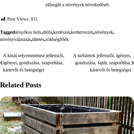
elősegíti a növények növekedését.
Post Views:
811
Tagged
árnyékos hely
,
diófa
,
kertészet
,
kerttervezés
,
növények
,
növényválasztás
,
ültetés
,
zöldségfélék
A kínai selyemmirtusz jellemzői,
A turbántok jellemzői, igényei,
Bejegyzés
igényei, gondozása, szaporítása,
gondozása, fajtái, szaporítása,
navigáció
kártevői és betegségei
kártevői és betegségei
Related Posts