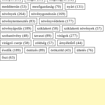
medditerrán
(53)
mezőgazdaság
(70)
nyári
(131)
növények
(264)
növénygondozás
(169)
növénytermesztés
(83)
növényvédelem
(177)
növényápolás
(189)
sziklakert
(58)
sziklakerti növények
(57)
szobanövény
(48)
tavaszi
(89)
virágok
(277)
virágzó cserje
(58)
zöldség
(57)
árnyéktűrő
(44)
évelők
(189)
öntözés
(89)
örökzöld
(43)
ültetés
(76)
őszi
(63)