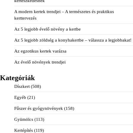
kertészkedésnek
A modern kertek trendjei – A természetes és praktikus
kerttervezés
Az 5 legjobb évelő növény a kertbe
Az 5 legjobb zöldség a konyhakertbe – válassza a legjobbakat!
Az egzotikus kertek varázsa
Az évelő növények trendjei
Kategóriák
Díszkert
(508)
Egyéb
(21)
Fűszer és gyógynövények
(158)
Gyümölcs
(113)
Kertépítés
(119)