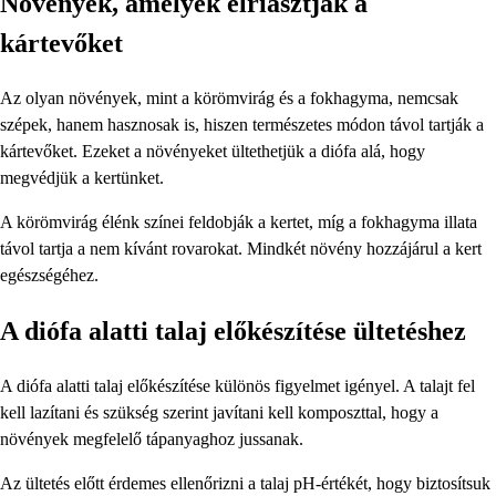
Növények, amelyek elriasztják a
kártevőket
Az olyan növények, mint a körömvirág és a fokhagyma, nemcsak
szépek, hanem hasznosak is, hiszen természetes módon távol tartják a
kártevőket. Ezeket a növényeket ültethetjük a diófa alá, hogy
megvédjük a kertünket.
A körömvirág élénk színei feldobják a kertet, míg a fokhagyma illata
távol tartja a nem kívánt rovarokat. Mindkét növény hozzájárul a kert
egészségéhez.
A diófa alatti talaj előkészítése ültetéshez
A diófa alatti talaj előkészítése különös figyelmet igényel. A talajt fel
kell lazítani és szükség szerint javítani kell komposzttal, hogy a
növények megfelelő tápanyaghoz jussanak.
Az ültetés előtt érdemes ellenőrizni a talaj pH-értékét, hogy biztosítsuk