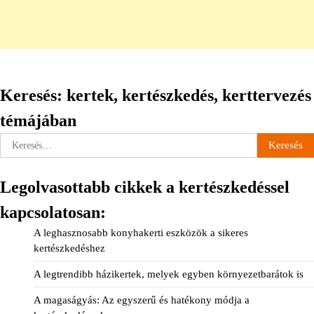
Keresés: kertek, kertészkedés, kerttervezés
témájában
Keresés:
Legolvasottabb cikkek a kertészkedéssel
kapcsolatosan:
A leghasznosabb konyhakerti eszközök a sikeres
kertészkedéshez
A legtrendibb házikertek, melyek egyben környezetbarátok is
A magaságyás: Az egyszerű és hatékony módja a