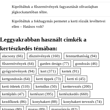
Kipróbáltuk a fűszernövények fagyasztását olívaolajban
jégkockatartóban télire.
Kipróbáltuk a fokhagymás permetet a kerti rózsák levéltetvei
ellen – Hatásos volt?
Leggyakrabban használt cimkék a
kertészkedés témában:
alacsony
(66)
dísznövények
(160)
fenntarthatóság
(94)
fűszernövények
(64)
garden design
(77)
gondozás
(46)
gyógynövények
(94)
kert
(371)
kertek
(91)
kertgondozás
(64)
kerti tippek
(73)
kerti tó
(45)
kerti ötletek
(510)
kertstílus
(50)
kerttervezés
(200)
kertépítés
(47)
kertészet
(395)
kertészkedés
(660)
kezdőknek
(86)
konyhakert
(88)
konyhakert tervezés
(74)
közepes
(80)
magas
(89)
magaságyás
(82)