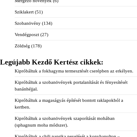
Mérgező növények
(6)
Sziklakert
(51)
Szobanövény
(134)
Vendégposzt
(27)
Zöldség
(178)
Legújabb Kezdő Kertész cikkek:
Kipróbáltuk a fokhagyma termesztését cserépben az erkélyen.
Kipróbáltuk a szobanövények portalanítását és fényesítését
banánhéjjal.
Kipróbáltuk a magaságyás építését bontott raklapokból a
kertben.
Kipróbáltuk a szobanövények szaporítását mohában
(sphagnum moha módszer).
Kipróbáltuk a chili paprika nevelését a konyhapulton –