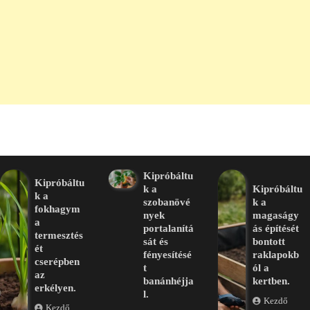
Kipróbáltu
Kipróbáltu
k a
Kipróbáltu
k a
szobanövé
k a
fokhagym
nyek
magaságy
a
portalanítá
ás építését
termesztés
sát és
bontott
ét
fényesítésé
raklapokb
cserépben
t
ól a
az
banánhéjja
kertben.
erkélyen.
l.
Kezdő
Kezdő