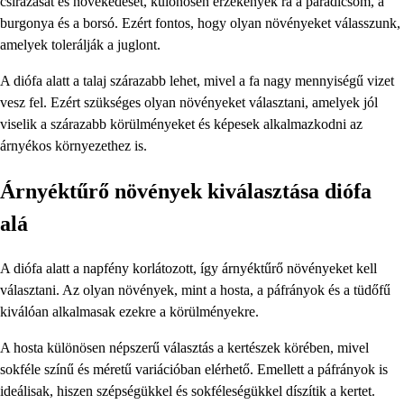
csírázását és növekedését, különösen érzékenyek rá a paradicsom, a
burgonya és a borsó. Ezért fontos, hogy olyan növényeket válasszunk,
amelyek tolerálják a juglont.
A diófa alatt a talaj szárazabb lehet, mivel a fa nagy mennyiségű vizet
vesz fel. Ezért szükséges olyan növényeket választani, amelyek jól
viselik a szárazabb körülményeket és képesek alkalmazkodni az
árnyékos környezethez is.
Árnyéktűrő növények kiválasztása diófa
alá
A diófa alatt a napfény korlátozott, így árnyéktűrő növényeket kell
választani. Az olyan növények, mint a hosta, a páfrányok és a tüdőfű
kiválóan alkalmasak ezekre a körülményekre.
A hosta különösen népszerű választás a kertészek körében, mivel
sokféle színű és méretű variációban elérhető. Emellett a páfrányok is
ideálisak, hiszen szépségükkel és sokféleségükkel díszítik a kertet.