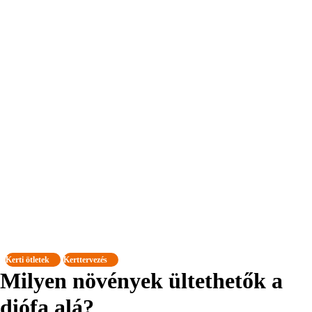
Kerti ötletek
Kerttervezés
Milyen növények ültethetők a
diófa alá?