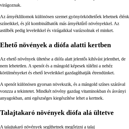
virágoznak.
Az árnyékliliomok különösen szemet gyönyörködtetőek lehetnek élénk
színeikkel, és jól kombinálhatók más árnyéktűrő növényekkel. Az
astilbék pedig leveleikkel és virágaikkal varázsolnak el minket.
Ehető növények a diófa alatti kertben
Az ehető növények ültetése a diófa alatt jelentős kihívást jelenthet, de
nem lehetetlen. A spenót és a mángold képesek túlélni a nehéz
körülményeket és ehető leveleikkel gazdagíthatják étrendünket.
A spenót különösen gyorsan növekszik, és a mángold színes szárával
vonzza a tekintetet. Mindkét növény gazdag vitaminokban és ásványi
anyagokban, ami egészséges kiegészítése lehet a kertnek.
Talajtakaró növények diófa alá ültetve
A talajtakaró növények segíthetnek megőrizni a talaj