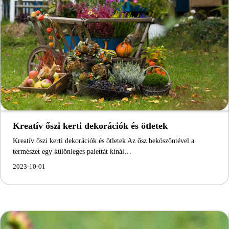
Kreatív őszi kerti dekorációk és ötletek
Kreatív őszi kerti dekorációk és ötletek Az ősz beköszöntével a
természet egy különleges palettát kínál…
2023-10-01