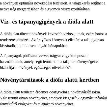
a növények optimális növekedési feltételeit. A talajtakarás segíthet a
nedvesség megtartásában és a gyomok visszaszorításában.
Víz- és tápanyagigények a diófa alatt
A diófa alatt ültetett növények kevesebb vízhez jutnak, ezért fontos a
rendszeres öntözés. Az árnyékos környezet ellenére a talaj gyorsan
kiszáradhat, különösen a nyári hónapokban.
A tápanyagok pótlására szerves trágyát vagy komposztot
használhatunk, amely segít fenntartani a talaj termékenységét és
biztosítja a növények egészséges növekedését.
Növénytársítások a diófa alatti kertben
A diófa alatti területen érdemes odafigyelni a növénytársításokra.
Válasszunk olyan növényeket, amelyek kiegészítik egymást, például
árnyéktűrő virágokat és talajtakaró növényeket.