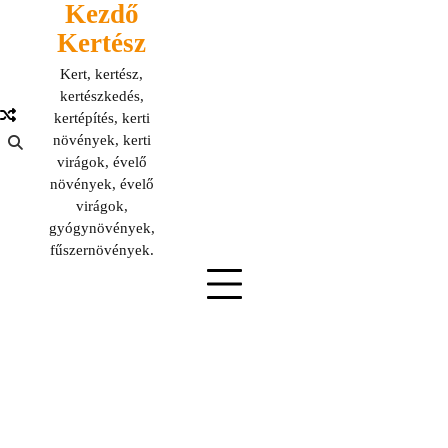
Kezdő
Skip
to
Kertész
content
Kert, kertész,
kertészkedés,
kertépítés, kerti
növények, kerti
virágok, évelő
növények, évelő
virágok,
gyógynövények,
fűszernövények.