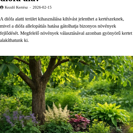
Kezdő Kertész
2026-02-15
A diófa alatti terület kihasználása kihívást jelenthet a kertészeknek,
mivel a diófa allelopátiás hatása gátolhatja bizonyos növények
fejlődését. Megfelelő növények választásával azonban gyönyörű kertet
alakíthatunk ki.