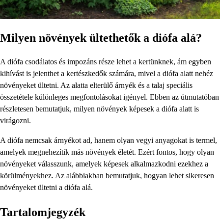
Milyen növények ültethetők a diófa alá?
A diófa csodálatos és impozáns része lehet a kertünknek, ám egyben
kihívást is jelenthet a kertészkedők számára, mivel a diófa alatt nehéz
növényeket ültetni. Az alatta elterülő árnyék és a talaj speciális
összetétele különleges megfontolásokat igényel. Ebben az útmutatóban
részletesen bemutatjuk, milyen növények képesek a diófa alatt is
virágozni.
A diófa nemcsak árnyékot ad, hanem olyan vegyi anyagokat is termel,
amelyek megnehezítik más növények életét. Ezért fontos, hogy olyan
növényeket válasszunk, amelyek képesek alkalmazkodni ezekhez a
körülményekhez. Az alábbiakban bemutatjuk, hogyan lehet sikeresen
növényeket ültetni a diófa alá.
Tartalomjegyzék