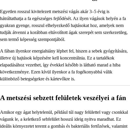
Egyetlen rosszul kivitelezett metszési vágás akár 3–5 évig is
hátráltathatja a fa egészséges fejlődését. Az ilyen vágások helyén a fa
gyakran gyenge, rosszul elhelyezkedő hajtásokat hoz, amelyek nem
tudják átvenni a korábban eltávolított ágak szerepét sem szerkezetileg,
sem termő képesség szempontjából.
A fában ilyenkor energiahiány léphet fel, hiszen a sebek gyógyítására,
illetve új hajtások képzésére kell koncentrálnia. Ez a tartalékok
elapadásához vezethet, így évekkel később is látható marad a hiba
következménye. Ezen kívül ilyenkor a fa fogékonyabbá válik
különböző betegségekre és kártevőkre is.
A metszési sebzett felületek veszélyei a fán
Amikor egy ágat helytelenül, például túl nagy felülettel vagy csonkkal
vágunk le, a keletkező sebfelület hosszú ideig nyitva maradhat. Ez
ideális környezetet teremt a gombás és bakteriális fertőzések, valamint