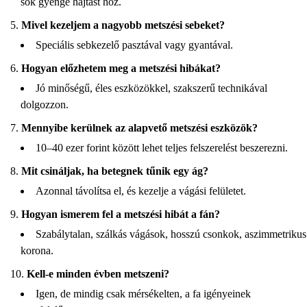
sok gyenge hajtást hoz.
Mivel kezeljem a nagyobb metszési sebeket?
Speciális sebkezelő pasztával vagy gyantával.
Hogyan előzhetem meg a metszési hibákat?
Jó minőségű, éles eszközökkel, szakszerű technikával
dolgozzon.
Mennyibe kerülnek az alapvető metszési eszközök?
10–40 ezer forint között lehet teljes felszerelést beszerezni.
Mit csináljak, ha betegnek tűnik egy ág?
Azonnal távolítsa el, és kezelje a vágási felületet.
Hogyan ismerem fel a metszési hibát a fán?
Szabálytalan, szálkás vágások, hosszú csonkok, aszimmetrikus
korona.
Kell-e minden évben metszeni?
Igen, de mindig csak mérsékelten, a fa igényeinek