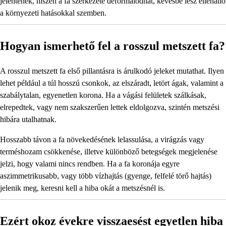
jelentenek, hiszen a fa szerkezete deformálódhat, kevésbé lesz ellenálló
a környezeti hatásokkal szemben.
Hogyan ismerhető fel a rosszul metszett fa?
A rosszul metszett fa első pillantásra is árulkodó jeleket mutathat. Ilyen
lehet például a túl hosszú csonkok, az elszáradt, letört ágak, valamint a
szabálytalan, egyenetlen korona. Ha a vágási felületek szálkásak,
elrepedtek, vagy nem szakszerűen lettek eldolgozva, szintén metszési
hibára utalhatnak.
Hosszabb távon a fa növekedésének lelassulása, a virágzás vagy
terméshozam csökkenése, illetve különböző betegségek megjelenése
jelzi, hogy valami nincs rendben. Ha a fa koronája egyre
aszimmetrikusabb, vagy több vízhajtás (gyenge, felfelé törő hajtás)
jelenik meg, keresni kell a hiba okát a metszésnél is.
Ezért okoz évekre visszaesést egyetlen hiba