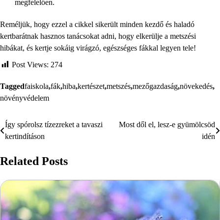
megfelelően.
Reméljük, hogy ezzel a cikkel sikerült minden kezdő és haladó
kertbarátnak hasznos tanácsokat adni, hogy elkerülje a metszési
hibákat, és kertje sokáig virágzó, egészséges fákkal legyen tele!
Post Views:
274
Tagged
faiskola
,
fák
,
hiba
,
kertészet
,
metszés
,
mezőgazdaság
,
növekedés
,
növényvédelem
Így spórolsz tízezreket a tavaszi
Most dől el, lesz-e gyümölcsöd
Bejegyzés
kertindításon
idén
navigáció
Related Posts