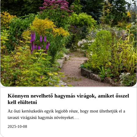
Könnyen nevelhető hagymás virágok, amiket ősszel
kell elültetni
Az őszi kertészkedés egyik legjobb része, hogy most ültethetjük el a
tavaszi virágzású hagymás növényeket.…
2025-10-08