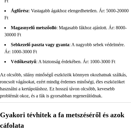
Ft
Ágfűrész
: Vastagabb ágakhoz elengedhetetlen. Ár: 5000-20000
Ft
Magasnyelű metszőolló
: Magasabb fákhoz ajánlott. Ár: 8000-
30000 Ft
Sebkezelő paszta vagy gyanta
: A nagyobb sebek védelmére.
Ár: 1000-3000 Ft
Védőkesztyű
: A biztonság érdekében. Ár: 1000-3000 Ft
Az olcsóbb, silány minőségű eszközök könnyen okozhatnak szálkás,
roncsolt vágásokat, ezért mindig érdemes minőségi, éles eszközöket
használni a kertápoláshoz. Ez hosszú távon olcsóbb, kevesebb
problémát okoz, és a fák is gyorsabban regenerálódnak.
Gyakori tévhitek a fa metszéséről és azok
cáfolata