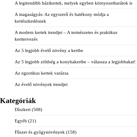
A legtrendibb házikertek, melyek egyben környezetbarátok is
A magaságyás: Az egyszerű és hatékony módja a
kertészkedésnek
A modern kertek trendjei – A természetes és praktikus
kerttervezés
Az 5 legjobb évelő növény a kertbe
Az 5 legjobb zöldség a konyhakertbe – válassza a legjobbakat!
Az egzotikus kertek varázsa
Az évelő növények trendjei
Kategóriák
Díszkert
(508)
Egyéb
(21)
Fűszer és gyógynövények
(158)