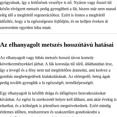
gyógyulnak, így a fertőzések veszélye is nő. Nyáron vagy ősszel túl
későn elvégzett metszés pedig gyengítheti a fát, hiszen már nem marad
elég idő a megfelelő regenerációhoz. Ezért is fontos a megfelelő
időzítés, hogy a fa egészségesen fejlődjön, és ne kelljen éveken át
szenvednie egyetlen hiba miatt.
Az elhanyagolt metszés hosszútávú hatásai
Az elhanyagolt vagy hibás metszés hosszú távon komoly
következményekkel járhat. A fák koronája túl sűrű, átláthatatlan lesz,
így a levegő és a fény nem tud megfelelően áramolni, ami kedvez a
gombás megbetegedések kialakulásának. Az elöregedő, beteg ágak
pedig tovább gyengítik a fa egészségét, termőképességét.
Egy elhanyagolt fa később drága és időigényes beavatkozásokat
kívánhat. Az egész fa szerkezetét helyre kell állítani, ami akár évekig is
eltarthat, és a költségek is jelentősen megnövekednek. Ezért mindig
érdemes időben, rendszeresen és szakszerűen gondoskodni a