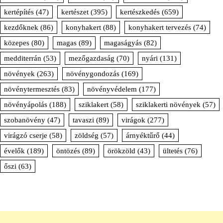
kertépítés
(47)
kertészet
(395)
kertészkedés
(659)
kezdőknek
(86)
konyhakert
(88)
konyhakert tervezés
(74)
közepes
(80)
magas
(89)
magaságyás
(82)
medditerrán
(53)
mezőgazdaság
(70)
nyári
(131)
növények
(263)
növénygondozás
(169)
növénytermesztés
(83)
növényvédelem
(177)
növényápolás
(188)
sziklakert
(58)
sziklakerti növények
(57)
szobanövény
(47)
tavaszi
(89)
virágok
(277)
virágzó cserje
(58)
zöldség
(57)
árnyéktűrő
(44)
évelők
(189)
öntözés
(89)
örökzöld
(43)
ültetés
(76)
őszi
(63)