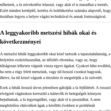
nőhetnek, a fa növekedése lelassul, vagy akár el is maradhat a termés.
Ezért minden kertépítő, kertész és hobbikertész számára alapvető, hogy
tisztában legyen a helyes vágási technikával és annak fontosságával.
A leggyakoribb metszési hibák okai és
következményei
A metszési hibák leggyakoribb okai közé tartozik a tapasztalatlanság, a
helytelen eszközhasználat, az időzítés elrontása, vagy az, hogy
túlságosan lelkesen vágunk vissza egyes ágakat. Gyakori hiba továbbá,
ha nem a rügy felett metszünk, vagy túl hosszú csonkot hagyunk,
illetve, ha túl közel vágunk a törzshöz és megsértjük a fa szövetét.
Ezek a hibák hosszú távon jelentősen gátolják a fa fejlődését. A rosszul
elvégzett vágásokon keresztül a kártevők és betegségek könnyen
bejuthatnak, a fa legyengülhet, vagy akár el is pusztulhat. A nem
megfelelően eltávolított ágak a későbbi években is problémát