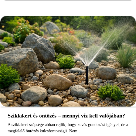
Sziklakert és öntözés – mennyi víz kell valójában?
A sziklakert szépsége abban rejlik, hogy kevés gondozást igényel, de a
megfelelő öntözés kulcsfontosságú. Nem…