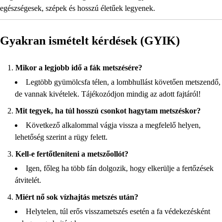
egészségesek, szépek és hosszú életűek legyenek.
Gyakran ismételt kérdések (GYIK)
Mikor a legjobb idő a fák metszésére?
Legtöbb gyümölcsfa télen, a lombhullást követően metszendő,
de vannak kivételek. Tájékozódjon mindig az adott fajtáról!
Mit tegyek, ha túl hosszú csonkot hagytam metszéskor?
Következő alkalommal vágja vissza a megfelelő helyen,
lehetőség szerint a rügy felett.
Kell-e fertőtleníteni a metszőollót?
Igen, főleg ha több fán dolgozik, hogy elkerülje a fertőzések
átvitelét.
Miért nő sok vízhajtás metszés után?
Helytelen, túl erős visszametszés esetén a fa védekezésként