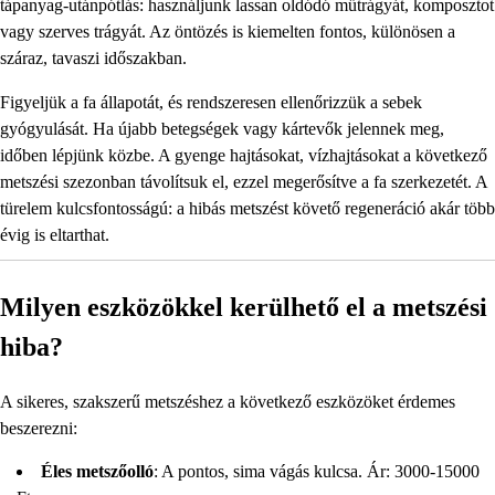
tápanyag-utánpótlás: használjunk lassan oldódó műtrágyát, komposztot
vagy szerves trágyát. Az öntözés is kiemelten fontos, különösen a
száraz, tavaszi időszakban.
Figyeljük a fa állapotát, és rendszeresen ellenőrizzük a sebek
gyógyulását. Ha újabb betegségek vagy kártevők jelennek meg,
időben lépjünk közbe. A gyenge hajtásokat, vízhajtásokat a következő
metszési szezonban távolítsuk el, ezzel megerősítve a fa szerkezetét. A
türelem kulcsfontosságú: a hibás metszést követő regeneráció akár több
évig is eltarthat.
Milyen eszközökkel kerülhető el a metszési
hiba?
A sikeres, szakszerű metszéshez a következő eszközöket érdemes
beszerezni:
Éles metszőolló
: A pontos, sima vágás kulcsa. Ár: 3000-15000