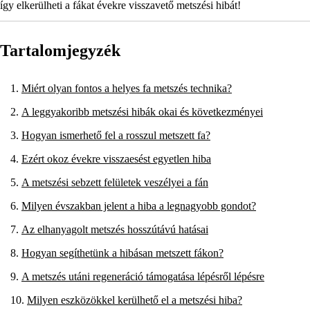
így elkerülheti a fákat évekre visszavető metszési hibát!
Tartalomjegyzék
Miért olyan fontos a helyes fa metszés technika?
A leggyakoribb metszési hibák okai és következményei
Hogyan ismerhető fel a rosszul metszett fa?
Ezért okoz évekre visszaesést egyetlen hiba
A metszési sebzett felületek veszélyei a fán
Milyen évszakban jelent a hiba a legnagyobb gondot?
Az elhanyagolt metszés hosszútávú hatásai
Hogyan segíthetünk a hibásan metszett fákon?
A metszés utáni regeneráció támogatása lépésről lépésre
Milyen eszközökkel kerülhető el a metszési hiba?