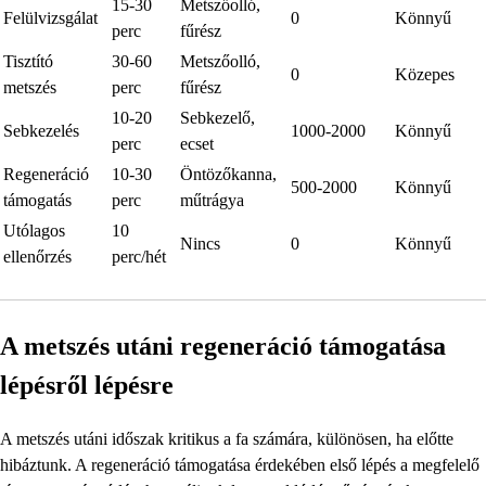
15-30
Metszőolló,
Felülvizsgálat
0
Könnyű
perc
fűrész
Tisztító
30-60
Metszőolló,
0
Közepes
metszés
perc
fűrész
10-20
Sebkezelő,
Sebkezelés
1000-2000
Könnyű
perc
ecset
Regeneráció
10-30
Öntözőkanna,
500-2000
Könnyű
támogatás
perc
műtrágya
Utólagos
10
Nincs
0
Könnyű
ellenőrzés
perc/hét
A metszés utáni regeneráció támogatása
lépésről lépésre
A metszés utáni időszak kritikus a fa számára, különösen, ha előtte
hibáztunk. A regeneráció támogatása érdekében első lépés a megfelelő