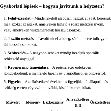
Gyakorlati lépések – hogyan javítsunk a helyzeten?
Felülvizsgálat
– Mindenekelőtt alaposan nézzük át a fát, keressük
meg azokat az ágakat, amelyeken látható a rossz metszési nyom,
vagy amelyeken visszamaradtak hosszú csonkok.
Tisztító metszés
– Távolítsuk el a beteg, sérült, illetve túlhagyott,
túl hosszú csonkokat.
Sebkezelés
– A nagyobb sebeket mindig kezeljük speciális
sebkezelő anyaggal.
Regeneráció támogatása
– A regeneráció érdekében
gondoskodjunk a megfelelő tápanyag-utánpótlásról és öntözésről.
Figyelés
– Az elkövetkező években is figyeljük a fa állapotát, és
szükség esetén végezzünk további, kisebb korrekciókat.
Anyagköltség
Művelet
Időigény
Eszközigény
Összetettség
(Ft)