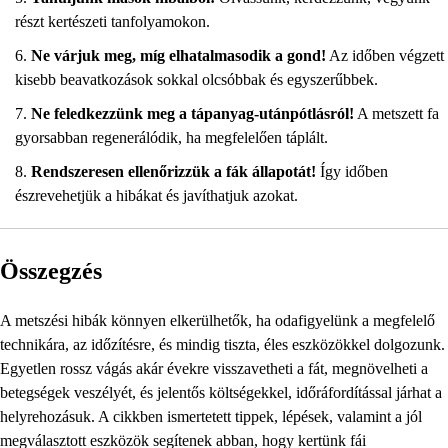
részt kertészeti tanfolyamokon.
Ne várjuk meg, míg elhatalmasodik a gond!
Az időben végzett
kisebb beavatkozások sokkal olcsóbbak és egyszerűbbek.
Ne feledkezzünk meg a tápanyag-utánpótlásról!
A metszett fa
gyorsabban regenerálódik, ha megfelelően táplált.
Rendszeresen ellenőrizzük a fák állapotát!
Így időben
észrevehetjük a hibákat és javíthatjuk azokat.
Összegzés
A metszési hibák könnyen elkerülhetők, ha odafigyelünk a megfelelő
technikára, az időzítésre, és mindig tiszta, éles eszközökkel dolgozunk.
Egyetlen rossz vágás akár évekre visszavetheti a fát, megnövelheti a
betegségek veszélyét, és jelentős költségekkel, időráfordítással járhat a
helyrehozásuk. A cikkben ismertetett tippek, lépések, valamint a jól
megválasztott eszközök segítenek abban, hogy kertünk fái