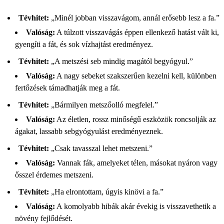
Tévhitet:
„Minél jobban visszavágom, annál erősebb lesz a fa.”
Valóság:
A túlzott visszavágás éppen ellenkező hatást vált ki,
gyengíti a fát, és sok vízhajtást eredményez.
Tévhitet:
„A metszési seb mindig magától begyógyul.”
Valóság:
A nagy sebeket szakszerűen kezelni kell, különben
fertőzések támadhatják meg a fát.
Tévhitet:
„Bármilyen metszőolló megfelel.”
Valóság:
Az életlen, rossz minőségű eszközök roncsolják az
ágakat, lassabb sebgyógyulást eredményeznek.
Tévhitet:
„Csak tavasszal lehet metszeni.”
Valóság:
Vannak fák, amelyeket télen, másokat nyáron vagy
ősszel érdemes metszeni.
Tévhitet:
„Ha elrontottam, úgyis kinövi a fa.”
Valóság:
A komolyabb hibák akár évekig is visszavethetik a
növény fejlődését.