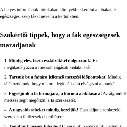
A helyes információk birtokában könnyebb elkerülni a hibákat, és
egészséges, szép fákat nevelni a kertünkben.
Szakértői tippek, hogy a fák egészségesek
maradjanak
Mindig éles, tiszta eszközökkel dolgozzunk!
Ez
megakadályozza a roncsolt vágások kialakulását.
Tartsuk be a fajtára jellemző metszési időpontokat!
Mindig
tájékozódjunk, hogy mikor a legideálisabb elvégezni a munkát.
Figyeljünk a fa formájára, a korona alakítására!
Az átgondolt
metszés segít megőrizni a fa szerkezetét.
A nagyobb sebeket mindig kezeljük!
Használjunk sebkezelő
szereket a fertőzések elkerülésére.
Tanuljunk mások hibáiból!
Olvassunk, kérdezzünk, vegyünk