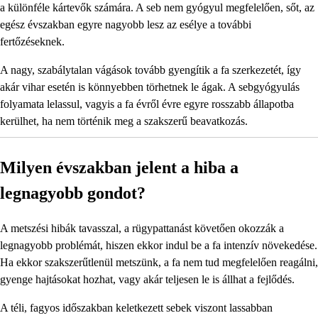
a különféle kártevők számára. A seb nem gyógyul megfelelően, sőt, az
egész évszakban egyre nagyobb lesz az esélye a további
fertőzéseknek.
A nagy, szabálytalan vágások tovább gyengítik a fa szerkezetét, így
akár vihar esetén is könnyebben törhetnek le ágak. A sebgyógyulás
folyamata lelassul, vagyis a fa évről évre egyre rosszabb állapotba
kerülhet, ha nem történik meg a szakszerű beavatkozás.
Milyen évszakban jelent a hiba a
legnagyobb gondot?
A metszési hibák tavasszal, a rügypattanást követően okozzák a
legnagyobb problémát, hiszen ekkor indul be a fa intenzív növekedése.
Ha ekkor szakszerűtlenül metszünk, a fa nem tud megfelelően reagálni,
gyenge hajtásokat hozhat, vagy akár teljesen le is állhat a fejlődés.
A téli, fagyos időszakban keletkezett sebek viszont lassabban