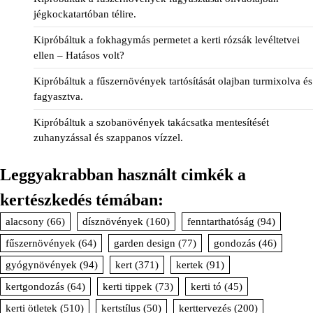
jégkockatartóban télire.
Kipróbáltuk a fokhagymás permetet a kerti rózsák levéltetvei
ellen – Hatásos volt?
Kipróbáltuk a fűszernövények tartósítását olajban turmixolva és
fagyasztva.
Kipróbáltuk a szobanövények takácsatka mentesítését
zuhanyzással és szappanos vízzel.
Leggyakrabban használt cimkék a
kertészkedés témában:
alacsony
(66)
dísznövények
(160)
fenntarthatóság
(94)
fűszernövények
(64)
garden design
(77)
gondozás
(46)
gyógynövények
(94)
kert
(371)
kertek
(91)
kertgondozás
(64)
kerti tippek
(73)
kerti tó
(45)
kerti ötletek
(510)
kertstílus
(50)
kerttervezés
(200)