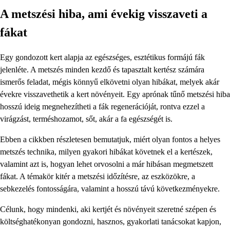
A metszési hiba, ami évekig visszaveti a
fákat
Egy gondozott kert alapja az egészséges, esztétikus formájú fák
jelenléte. A metszés minden kezdő és tapasztalt kertész számára
ismerős feladat, mégis könnyű elkövetni olyan hibákat, melyek akár
évekre visszavethetik a kert növényeit. Egy aprónak tűnő metszési hiba
hosszú ideig megnehezítheti a fák regenerációját, rontva ezzel a
virágzást, terméshozamot, sőt, akár a fa egészségét is.
Ebben a cikkben részletesen bemutatjuk, miért olyan fontos a helyes
metszés technika, milyen gyakori hibákat követnek el a kertészek,
valamint azt is, hogyan lehet orvosolni a már hibásan megmetszett
fákat. A témakör kitér a metszési időzítésre, az eszközökre, a
sebkezelés fontosságára, valamint a hosszú távú következményekre.
Célunk, hogy mindenki, aki kertjét és növényeit szeretné szépen és
költséghatékonyan gondozni, hasznos, gyakorlati tanácsokat kapjon,