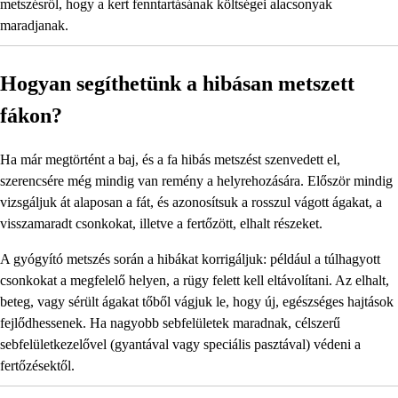
metszésről, hogy a kert fenntartásának költségei alacsonyak
maradjanak.
Hogyan segíthetünk a hibásan metszett
fákon?
Ha már megtörtént a baj, és a fa hibás metszést szenvedett el,
szerencsére még mindig van remény a helyrehozására. Először mindig
vizsgáljuk át alaposan a fát, és azonosítsuk a rosszul vágott ágakat, a
visszamaradt csonkokat, illetve a fertőzött, elhalt részeket.
A gyógyító metszés során a hibákat korrigáljuk: például a túlhagyott
csonkokat a megfelelő helyen, a rügy felett kell eltávolítani. Az elhalt,
beteg, vagy sérült ágakat tőből vágjuk le, hogy új, egészséges hajtások
fejlődhessenek. Ha nagyobb sebfelületek maradnak, célszerű
sebfelületkezelővel (gyantával vagy speciális pasztával) védeni a
fertőzésektől.