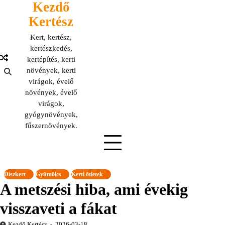
Kezdő
Skip
to
Kertész
content
Kert, kertész,
kertészkedés,
kertépítés, kerti
növények, kerti
virágok, évelő
növények, évelő
virágok,
gyógynövények,
fűszernövények.
Díszkert
Gyümölcs
Kerti ötletek
A metszési hiba, ami évekig
visszaveti a fákat
Kezdő Kertész
2026-03-18