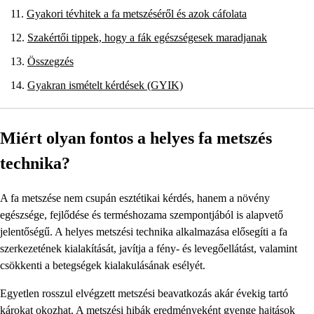
Gyakori tévhitek a fa metszéséről és azok cáfolata
Szakértői tippek, hogy a fák egészségesek maradjanak
Összegzés
Gyakran ismételt kérdések (GYIK)
Miért olyan fontos a helyes fa metszés
technika?
A fa metszése nem csupán esztétikai kérdés, hanem a növény
egészsége, fejlődése és terméshozama szempontjából is alapvető
jelentőségű. A helyes metszési technika alkalmazása elősegíti a fa
szerkezetének kialakítását, javítja a fény- és levegőellátást, valamint
csökkenti a betegségek kialakulásának esélyét.
Egyetlen rosszul elvégzett metszési beavatkozás akár évekig tartó
károkat okozhat. A metszési hibák eredményeként gyenge hajtások