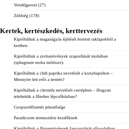
Vendégposzt
(27)
Zöldség
(178)
Kertek, kertészkedés, kerttervezés
Kipróbáltuk a magaságyás építését bontott raklapokból a
kertben.
Kipróbáltuk a szobanövények szaporítását mohában
(sphagnum moha módszer).
Kipróbáltuk a chili paprika nevelését a konyhapulton –
Mennyire lett erős a termés?
Kipróbáltuk a citromfa nevelését cserépben – Hogyan
teleltettük a fűtetlen lépcsőházban?
Gyepszellőztetés jelentősége
Paradicsom termesztése kezdőknek
Kipróbáltuk a fűszernövények fagyasztását olívaolajban