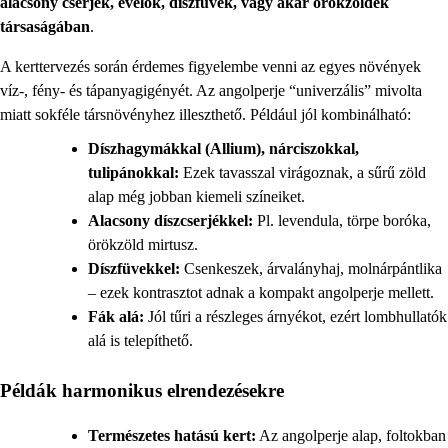
alacsony cserjék, évelők, díszfüvek, vagy akár örökzöldek
társaságában
.
A kerttervezés során érdemes figyelembe venni az egyes növények
víz-, fény- és tápanyagigényét. Az angolperje “univerzális” mivolta
miatt sokféle társnövényhez illeszthető. Például jól kombinálható:
Díszhagymákkal (Allium), nárciszokkal,
tulipánokkal:
Ezek tavasszal virágoznak, a sűrű zöld
alap még jobban kiemeli színeiket.
Alacsony díszcserjékkel:
Pl. levendula, törpe boróka,
örökzöld mirtusz.
Díszfüvekkel:
Csenkeszek, árvalányhaj, molnárpántlika
– ezek kontrasztot adnak a kompakt angolperje mellett.
Fák alá:
Jól tűri a részleges árnyékot, ezért lombhullatók
alá is telepíthető.
Példák harmonikus elrendezésekre
Természetes hatású kert:
Az angolperje alap, foltokban