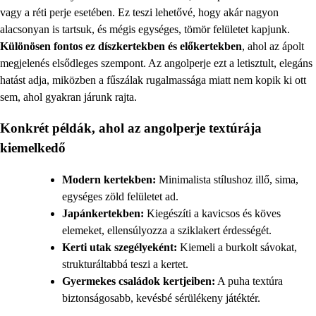
vagy a réti perje esetében. Ez teszi lehetővé, hogy akár nagyon
alacsonyan is tartsuk, és mégis egységes, tömör felületet kapjunk.
Különösen fontos ez díszkertekben és előkertekben
, ahol az ápolt
megjelenés elsődleges szempont. Az angolperje ezt a letisztult, elegáns
hatást adja, miközben a fűszálak rugalmassága miatt nem kopik ki ott
sem, ahol gyakran járunk rajta.
Konkrét példák, ahol az angolperje textúrája
kiemelkedő
Modern kertekben:
Minimalista stílushoz illő, sima,
egységes zöld felületet ad.
Japánkertekben:
Kiegészíti a kavicsos és köves
elemeket, ellensúlyozza a sziklakert érdességét.
Kerti utak szegélyeként:
Kiemeli a burkolt sávokat,
strukturáltabbá teszi a kertet.
Gyermekes családok kertjeiben:
A puha textúra
biztonságosabb, kevésbé sérülékeny játéktér.