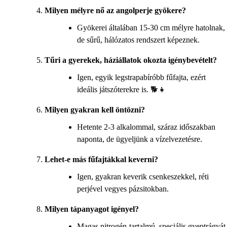
Milyen mélyre nő az angolperje gyökere?
Gyökerei általában 15-30 cm mélyre hatolnak,
de sűrű, hálózatos rendszert képeznek.
Tűri a gyerekek, háziállatok okozta igénybevételt?
Igen, egyik legstrapabíróbb fűfajta, ezért
ideális játszóterekre is. 🐕👧
Milyen gyakran kell öntözni?
Hetente 2-3 alkalommal, száraz időszakban
naponta, de ügyeljünk a vízelvezetésre.
Lehet-e más fűfajtákkal keverni?
Igen, gyakran keverik csenkeszekkel, réti
perjével vegyes pázsitokban.
Milyen tápanyagot igényel?
Magas nitrogén-tartalmú, speciális gyeptrágyát