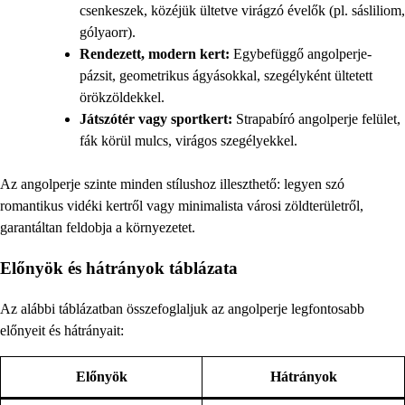
csenkeszek, közéjük ültetve virágzó évelők (pl. sásliliom,
gólyaorr).
Rendezett, modern kert:
Egybefüggő angolperje-
pázsit, geometrikus ágyásokkal, szegélyként ültetett
örökzöldekkel.
Játszótér vagy sportkert:
Strapabíró angolperje felület,
fák körül mulcs, virágos szegélyekkel.
Az angolperje szinte minden stílushoz illeszthető: legyen szó
romantikus vidéki kertről vagy minimalista városi zöldterületről,
garantáltan feldobja a környezetet.
Előnyök és hátrányok táblázata
Az alábbi táblázatban összefoglaljuk az angolperje legfontosabb
előnyeit és hátrányait:
Előnyök
Hátrányok