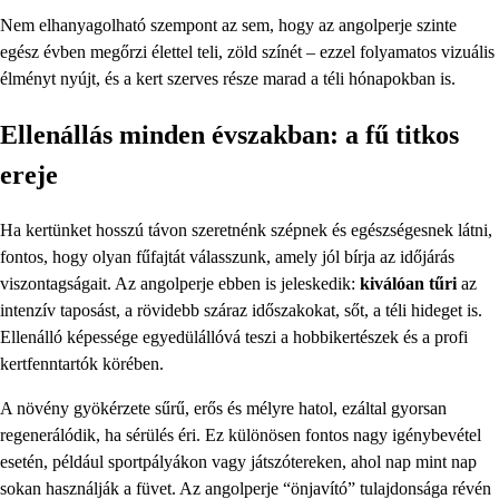
Nem elhanyagolható szempont az sem, hogy az angolperje szinte
egész évben megőrzi élettel teli, zöld színét – ezzel folyamatos vizuális
élményt nyújt, és a kert szerves része marad a téli hónapokban is.
Ellenállás minden évszakban: a fű titkos
ereje
Ha kertünket hosszú távon szeretnénk szépnek és egészségesnek látni,
fontos, hogy olyan fűfajtát válasszunk, amely jól bírja az időjárás
viszontagságait. Az angolperje ebben is jeleskedik:
kiválóan tűri
az
intenzív taposást, a rövidebb száraz időszakokat, sőt, a téli hideget is.
Ellenálló képessége egyedülállóvá teszi a hobbikertészek és a profi
kertfenntartók körében.
A növény gyökérzete sűrű, erős és mélyre hatol, ezáltal gyorsan
regenerálódik, ha sérülés éri. Ez különösen fontos nagy igénybevétel
esetén, például sportpályákon vagy játszótereken, ahol nap mint nap
sokan használják a füvet. Az angolperje “önjavító” tulajdonsága révén