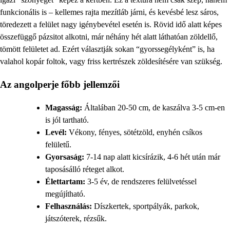
funkcionális is – kellemes rajta mezítláb járni, és kevésbé lesz sáros,
töredezett a felület nagy igénybevétel esetén is. Rövid idő alatt képes
összefüggő pázsitot alkotni, már néhány hét alatt láthatóan zöldellő,
tömött felületet ad. Ezért választják sokan “gyorssegélyként” is, ha
valahol kopár foltok, vagy friss kertrészek zöldesítésére van szükség.
Az angolperje főbb jellemzői
Magasság:
Általában 20-50 cm, de kaszálva 3-5 cm-en
is jól tartható.
Levél:
Vékony, fényes, sötétzöld, enyhén csíkos
felületű.
Gyorsaság:
7-14 nap alatt kicsírázik, 4-6 hét után már
taposásálló réteget alkot.
Élettartam:
3-5 év, de rendszeres felülvetéssel
megújítható.
Felhasználás:
Díszkertek, sportpályák, parkok,
játszóterek, rézsűk.