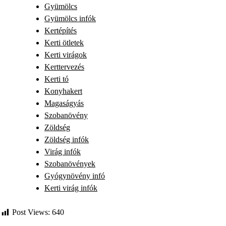
Gyümölcs
Gyümölcs infók
Kertépítés
Kerti ötletek
Kerti virágok
Kerttervezés
Kerti tó
Konyhakert
Magaságyás
Szobanövény
Zöldség
Zöldség infók
Virág infók
Szobanövények
Gyógynövény infó
Kerti virág infók
Post Views:
640