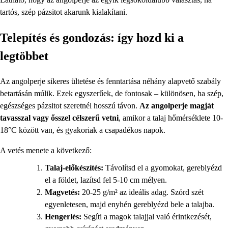
tartós, szép pázsitot akarunk kialakítani.
Telepítés és gondozás: így hozd ki a
legtöbbet
Az angolperje sikeres ültetése és fenntartása néhány alapvető szabály
betartásán múlik. Ezek egyszerűek, de fontosak – különösen, ha szép,
egészséges pázsitot szeretnél hosszú távon.
Az angolperje magját
tavasszal vagy ősszel célszerű vetni
, amikor a talaj hőmérséklete 10-
18°C között van, és gyakoriak a csapadékos napok.
A vetés menete a következő:
Talaj-előkészítés:
Távolítsd el a gyomokat, gereblyézd
el a földet, lazítsd fel 5-10 cm mélyen.
Magvetés:
20-25 g/m² az ideális adag. Szórd szét
egyenletesen, majd enyhén gereblyézd bele a talajba.
Hengerlés:
Segíti a magok talajjal való érintkezését,