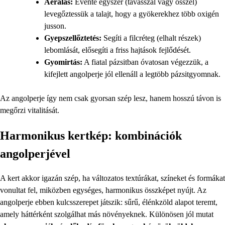
Aerálás:
Évente egyszer (tavasszal vagy ősszel)
levegőztessük a talajt, hogy a gyökerekhez több oxigén
jusson.
Gyepszellőztetés:
Segíti a filcréteg (elhalt részek)
lebomlását, elősegíti a friss hajtások fejlődését.
Gyomirtás:
A fiatal pázsitban óvatosan végezzük, a
kifejlett angolperje jól ellenáll a legtöbb pázsitgyomnak.
Az angolperje így nem csak gyorsan szép lesz, hanem hosszú távon is
megőrzi vitalitását.
Harmonikus kertkép: kombinációk
angolperjével
A kert akkor igazán szép, ha változatos textúrákat, színeket és formákat
vonultat fel, miközben egységes, harmonikus összképet nyújt. Az
angolperje ebben kulcsszerepet játszik: sűrű, élénkzöld alapot teremt,
amely háttérként szolgálhat más növényeknek. Különösen jól mutat