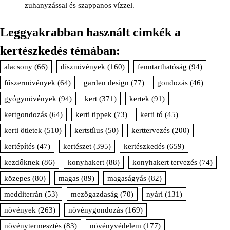
zuhanyzással és szappanos vízzel.
Leggyakrabban használt cimkék a
kertészkedés témában:
alacsony
(66)
dísznövények
(160)
fenntarthatóság
(94)
fűszernövények
(64)
garden design
(77)
gondozás
(46)
gyógynövények
(94)
kert
(371)
kertek
(91)
kertgondozás
(64)
kerti tippek
(73)
kerti tó
(45)
kerti ötletek
(510)
kertstílus
(50)
kerttervezés
(200)
kertépítés
(47)
kertészet
(395)
kertészkedés
(659)
kezdőknek
(86)
konyhakert
(88)
konyhakert tervezés
(74)
közepes
(80)
magas
(89)
magaságyás
(82)
medditerrán
(53)
mezőgazdaság
(70)
nyári
(131)
növények
(263)
növénygondozás
(169)
növénytermesztés
(83)
növényvédelem
(177)