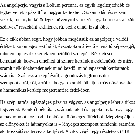
Az angolperje, vagyis a Lolium perenne, az egyik legelterjedtebb és
legkedveltebb pázsitfű a magyar kertekben. Sokan talán észre sem
veszik, mennyire különleges növényről van szó – gyakran csak a “zöld
szőnyeg” részeként tekintenek rá, pedig ennél jóval több.
Ez a cikk abban segít, hogy jobban megértsük az angolperje valódi
értékeit: különleges textúráját, évszakokon átívelő ellenálló képességét,
mindennapi és díszkertekben betöltött szerepét. Részletesen
bemutatjuk, hogyan emelheti új szintre kertünk megjelenését, és miért
számít nélkülözhetetlennek mind kezdő, mind tapasztalt kertbarátok
számára. Szó lesz a telepítésről, a gondozás legfontosabb
szempontjairól, sőt, arról is, hogyan kombinálhatjuk más növényekkel
a harmonikus kertkép megteremtése érdekében.
Ha szép, tartós, egészséges pázsitra vágysz, az angolperje lehet a titkos
fegyvered. Konkrét példákat, számadatokat és tippeket is kapsz, hogy
a maximumot hozhasd ki ebből a különleges fűféléből. Megvizsgáljuk
az előnyöket és hátrányokat is – lényeges szempont mindenki számára,
aki hosszútávra tervez a kertjével. A cikk végén egy részletes GYIK