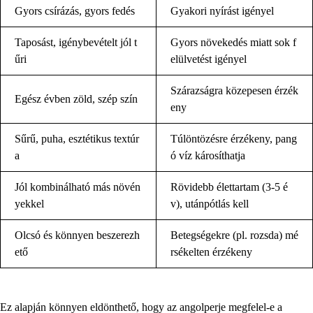
Gyors csírázás, gyors fedés
Gyakori nyírást igényel
Taposást, igénybevételt jól t
Gyors növekedés miatt sok f
űri
elülvetést igényel
Szárazságra közepesen érzék
Egész évben zöld, szép szín
eny
Sűrű, puha, esztétikus textúr
Túlöntözésre érzékeny, pang
a
ó víz károsíthatja
Jól kombinálható más növén
Rövidebb élettartam (3-5 é
yekkel
v), utánpótlás kell
Olcsó és könnyen beszerezh
Betegségekre (pl. rozsda) mé
ető
rsékelten érzékeny
Ez alapján könnyen eldönthető, hogy az angolperje megfelel-e a