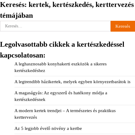
Keresés: kertek, kertészkedés, kerttervezés
témájában
Keresés:
Legolvasottabb cikkek a kertészkedéssel
kapcsolatosan:
A leghasznosabb konyhakerti eszközök a sikeres
kertészkedéshez
A legtrendibb házikertek, melyek egyben környezetbarátok is
A magaságyás: Az egyszerű és hatékony módja a
kertészkedésnek
A modern kertek trendjei – A természetes és praktikus
kerttervezés
Az 5 legjobb évelő növény a kertbe