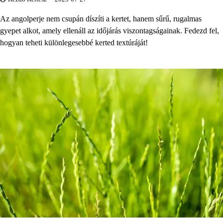
Az angolperje nem csupán díszíti a kertet, hanem sűrű, rugalmas
gyepet alkot, amely ellenáll az időjárás viszontagságainak. Fedezd fel,
hogyan teheti különlegesebbé kerted textúráját!