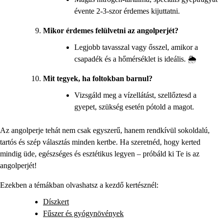
évente 2-3-szor érdemes kijuttatni.
Mikor érdemes felülvetni az angolperjét?
Legjobb tavasszal vagy ősszel, amikor a
csapadék és a hőmérséklet is ideális. 🌦️
Mit tegyek, ha foltokban barnul?
Vizsgáld meg a vízellátást, szellőztesd a
gyepet, szükség esetén pótold a magot.
Az angolperje tehát nem csak egyszerű, hanem rendkívül sokoldalú,
tartós és szép választás minden kertbe. Ha szeretnéd, hogy kerted
mindig üde, egészséges és esztétikus legyen – próbáld ki Te is az
angolperjét!
Ezekben a témákban olvashatsz a kezdő kertésznél:
Díszkert
Fűszer és gyógynövények