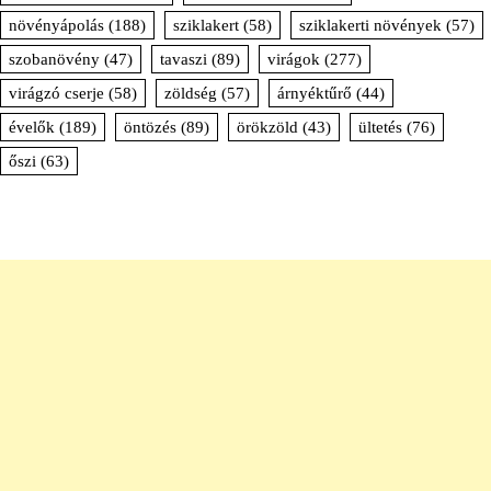
növényápolás
(188)
sziklakert
(58)
sziklakerti növények
(57)
szobanövény
(47)
tavaszi
(89)
virágok
(277)
virágzó cserje
(58)
zöldség
(57)
árnyéktűrő
(44)
évelők
(189)
öntözés
(89)
örökzöld
(43)
ültetés
(76)
őszi
(63)