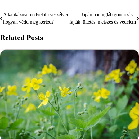
A kaukázusi medvetalp veszélyei:
Japán harangláb gondozása:
Bejegyzés
hogyan védd meg kerted?
fajták, ültetés, metszés és védelem
navigáció
Related Posts