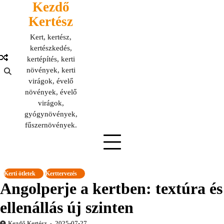
Kezdő
Skip
to
Kertész
content
Kert, kertész,
kertészkedés,
kertépítés, kerti
növények, kerti
virágok, évelő
növények, évelő
virágok,
gyógynövények,
fűszernövények.
Kerti ötletek
Kerttervezés
Angolperje a kertben: textúra és
ellenállás új szinten
Kezdő Kertész
2025-07-27