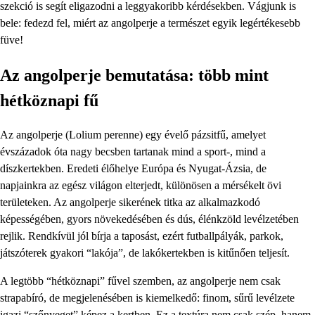
szekció is segít eligazodni a leggyakoribb kérdésekben. Vágjunk is
bele: fedezd fel, miért az angolperje a természet egyik legértékesebb
füve!
Az angolperje bemutatása: több mint
hétköznapi fű
Az angolperje (Lolium perenne) egy évelő pázsitfű, amelyet
évszázadok óta nagy becsben tartanak mind a sport-, mind a
díszkertekben. Eredeti élőhelye Európa és Nyugat-Ázsia, de
napjainkra az egész világon elterjedt, különösen a mérsékelt övi
területeken. Az angolperje sikerének titka az alkalmazkodó
képességében, gyors növekedésében és dús, élénkzöld levélzetében
rejlik. Rendkívül jól bírja a taposást, ezért futballpályák, parkok,
játszóterek gyakori “lakója”, de lakókertekben is kitűnően teljesít.
A legtöbb “hétköznapi” fűvel szemben, az angolperje nem csak
strapabíró, de megjelenésében is kiemelkedő: finom, sűrű levélzete
igazi “szőnyeget” képez a kertben. Ez a textúra nem csak szép, hanem