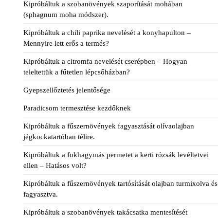
Kipróbáltuk a szobanövények szaporítását mohában
(sphagnum moha módszer).
Kipróbáltuk a chili paprika nevelését a konyhapulton –
Mennyire lett erős a termés?
Kipróbáltuk a citromfa nevelését cserépben – Hogyan
teleltettük a fűtetlen lépcsőházban?
Gyepszellőztetés jelentősége
Paradicsom termesztése kezdőknek
Kipróbáltuk a fűszernövények fagyasztását olívaolajban
jégkockatartóban télire.
Kipróbáltuk a fokhagymás permetet a kerti rózsák levéltetvei
ellen – Hatásos volt?
Kipróbáltuk a fűszernövények tartósítását olajban turmixolva és
fagyasztva.
Kipróbáltuk a szobanövények takácsatka mentesítését