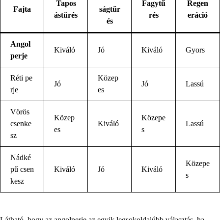
Tapos
Fagytű
Regen
Fajta
ságtűr
ástűrés
rés
eráció
és
Angol
Kiváló
Jó
Kiváló
Gyors
perje
Réti pe
Közep
Jó
Jó
Lassú
rje
es
Vörös
Közep
Közepe
csenke
Kiváló
Lassú
es
s
sz
Nádké
Közepe
pű csen
Kiváló
Jó
Kiváló
s
kesz
Látható, hogy az angolperje az egyik legsokoldalúbb választás, ha