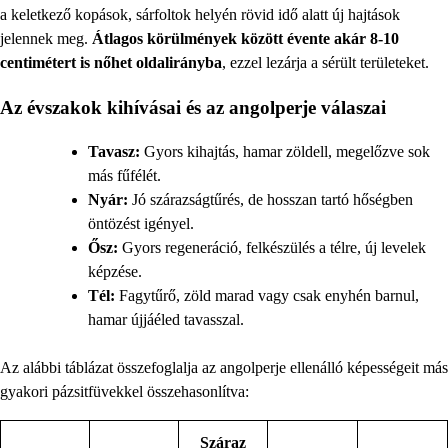
a keletkező kopások, sárfoltok helyén rövid idő alatt új hajtások
jelennek meg.
Átlagos körülmények között évente akár 8-10
centimétert is nőhet oldalirányba
, ezzel lezárja a sérült területeket.
Az évszakok kihívásai és az angolperje válaszai
Tavasz:
Gyors kihajtás, hamar zöldell, megelőzve sok
más fűfélét.
Nyár:
Jó szárazságtűrés, de hosszan tartó hőségben
öntözést igényel.
Ősz:
Gyors regeneráció, felkészülés a télre, új levelek
képzése.
Tél:
Fagytűrő, zöld marad vagy csak enyhén barnul,
hamar újjáéled tavasszal.
Az alábbi táblázat összefoglalja az angolperje ellenálló képességeit más
gyakori pázsitfüvekkel összehasonlítva:
Száraz