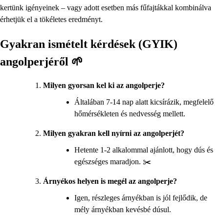
kertünk igényeinek – vagy adott esetben más fűfajtákkal kombinálva
érhetjük el a tökéletes eredményt.
Gyakran ismételt kérdések (GYIK)
angolperjéről 🌱
Milyen gyorsan kel ki az angolperje?
Általában 7-14 nap alatt kicsírázik, megfelelő
hőmérsékleten és nedvesség mellett.
Milyen gyakran kell nyírni az angolperjét?
Hetente 1-2 alkalommal ajánlott, hogy dús és
egészséges maradjon. ✂️
Árnyékos helyen is megél az angolperje?
Igen, részleges árnyékban is jól fejlődik, de
mély árnyékban kevésbé dúsul.