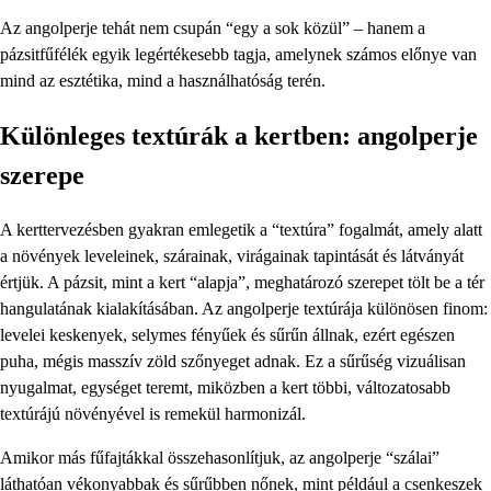
Az angolperje tehát nem csupán “egy a sok közül” – hanem a
pázsitfűfélék egyik legértékesebb tagja, amelynek számos előnye van
mind az esztétika, mind a használhatóság terén.
Különleges textúrák a kertben: angolperje
szerepe
A kerttervezésben gyakran emlegetik a “textúra” fogalmát, amely alatt
a növények leveleinek, szárainak, virágainak tapintását és látványát
értjük. A pázsit, mint a kert “alapja”, meghatározó szerepet tölt be a tér
hangulatának kialakításában. Az angolperje textúrája különösen finom:
levelei keskenyek, selymes fényűek és sűrűn állnak, ezért egészen
puha, mégis masszív zöld szőnyeget adnak. Ez a sűrűség vizuálisan
nyugalmat, egységet teremt, miközben a kert többi, változatosabb
textúrájú növényével is remekül harmonizál.
Amikor más fűfajtákkal összehasonlítjuk, az angolperje “szálai”
láthatóan vékonyabbak és sűrűbben nőnek, mint például a csenkeszek