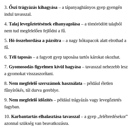
Őszi trágyázás kihagyása
– a tápanyaghiányos gyep gyengén
indul tavasszal.
Talaj levegőztetésének elhanyagolása
– a tömörödött talajból
nem tud megfelelően fejlődni a fű.
Hó összehordása a pázsitra
– a nagy hókupacok alatt elrothad a
fű.
Téli taposás
– a fagyott gyep taposása tartós károkat okozhat.
Gyomosodás figyelmen kívül hagyása
– tavasszal nehezebb lesz
a gyomokat visszaszorítani.
Nem megfelelő szerszámok használata
– például életlen
fűnyírókés, túl durva gereblye.
Nem megfelelő időzítés
– például trágyázás vagy levegőztetés
fagyban.
Karbantartás elhalasztása tavasszal
– a gyep „felébredésekor”
azonnal szükség van beavatkozásra.