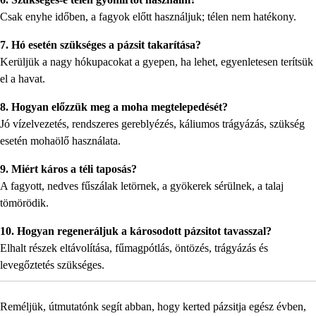
Csak enyhe időben, a fagyok előtt használjuk; télen nem hatékony.
7. Hó esetén szükséges a pázsit takarítása?
Kerüljük a nagy hókupacokat a gyepen, ha lehet, egyenletesen terítsük
el a havat.
8. Hogyan előzzük meg a moha megtelepedését?
Jó vízelvezetés, rendszeres gereblyézés, káliumos trágyázás, szükség
esetén mohaölő használata.
9. Miért káros a téli taposás?
A fagyott, nedves fűszálak letörnek, a gyökerek sérülnek, a talaj
tömörödik.
10. Hogyan regeneráljuk a károsodott pázsitot tavasszal?
Elhalt részek eltávolítása, fűmagpótlás, öntözés, trágyázás és
levegőztetés szükséges.
Reméljük, útmutatónk segít abban, hogy kerted pázsitja egész évben,