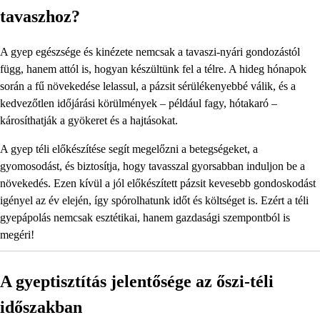
tavaszhoz?
A gyep egészsége és kinézete nemcsak a tavaszi-nyári gondozástól
függ, hanem attól is, hogyan készültünk fel a télre. A hideg hónapok
során a fű növekedése lelassul, a pázsit sérülékenyebbé válik, és a
kedvezőtlen időjárási körülmények – például fagy, hótakaró –
károsíthatják a gyökeret és a hajtásokat.
A gyep téli előkészítése segít megelőzni a betegségeket, a
gyomosodást, és biztosítja, hogy tavasszal gyorsabban induljon be a
növekedés. Ezen kívül a jól előkészített pázsit kevesebb gondoskodást
igényel az év elején, így spórolhatunk időt és költséget is. Ezért a téli
gyepápolás nemcsak esztétikai, hanem gazdasági szempontból is
megéri!
A gyeptisztítás jelentősége az őszi-téli
időszakban