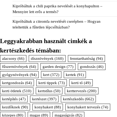
Kipróbáltuk a chili paprika nevelését a konyhapulton –
Mennyire lett erős a termés?
Kipróbáltuk a citromfa nevelését cserépben – Hogyan
teleltettük a fűtetlen lépcsőházban?
Leggyakrabban használt cimkék a
kertészkedés témában:
alacsony
(66)
dísznövények
(160)
fenntarthatóság
(94)
fűszernövények
(64)
garden design
(77)
gondozás
(46)
gyógynövények
(94)
kert
(372)
kertek
(91)
kertgondozás
(64)
kerti tippek
(73)
kerti tó
(49)
kerti ötletek
(510)
kertstílus
(50)
kerttervezés
(200)
kertépítés
(47)
kertészet
(397)
kertészkedés
(662)
kezdőknek
(90)
konyhakert
(88)
konyhakert tervezés
(74)
közepes
(80)
magas
(89)
magaságyás
(82)