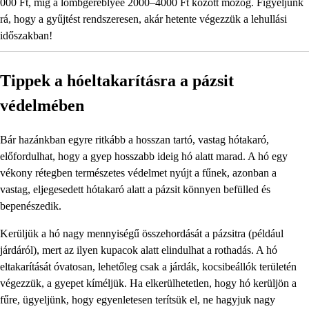
000 Ft, míg a lombgereblyéé 2000–4000 Ft között mozog. Figyeljünk
rá, hogy a gyűjtést rendszeresen, akár hetente végezzük a lehullási
időszakban!
Tippek a hóeltakarításra a pázsit
védelmében
Bár hazánkban egyre ritkább a hosszan tartó, vastag hótakaró,
előfordulhat, hogy a gyep hosszabb ideig hó alatt marad. A hó egy
vékony rétegben természetes védelmet nyújt a fűnek, azonban a
vastag, eljegesedett hótakaró alatt a pázsit könnyen befülled és
bepenészedik.
Kerüljük a hó nagy mennyiségű összehordását a pázsitra (például
járdáról), mert az ilyen kupacok alatt elindulhat a rothadás. A hó
eltakarítását óvatosan, lehetőleg csak a járdák, kocsibeállók területén
végezzük, a gyepet kíméljük. Ha elkerülhetetlen, hogy hó kerüljön a
fűre, ügyeljünk, hogy egyenletesen terítsük el, ne hagyjuk nagy