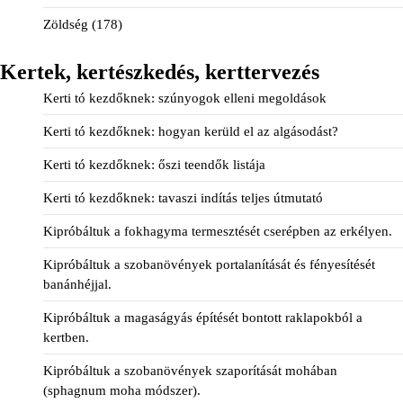
Zöldség
(178)
Kertek, kertészkedés, kerttervezés
Kerti tó kezdőknek: szúnyogok elleni megoldások
Kerti tó kezdőknek: hogyan kerüld el az algásodást?
Kerti tó kezdőknek: őszi teendők listája
Kerti tó kezdőknek: tavaszi indítás teljes útmutató
Kipróbáltuk a fokhagyma termesztését cserépben az erkélyen.
Kipróbáltuk a szobanövények portalanítását és fényesítését
banánhéjjal.
Kipróbáltuk a magaságyás építését bontott raklapokból a
kertben.
Kipróbáltuk a szobanövények szaporítását mohában
(sphagnum moha módszer).