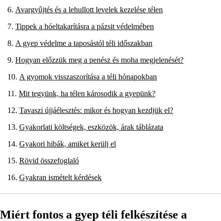
Avargyűjtés és a lehullott levelek kezelése télen
Tippek a hóeltakarításra a pázsit védelmében
A gyep védelme a taposástól téli időszakban
Hogyan előzzük meg a penész és moha megjelenését?
A gyomok visszaszorítása a téli hónapokban
Mit tegyünk, ha télen károsodik a gyepünk?
Tavaszi újjáélesztés: mikor és hogyan kezdjük el?
Gyakorlati költségek, eszközök, árak táblázata
Gyakori hibák, amiket kerülj el
Rövid összefoglaló
Gyakran ismételt kérdések
Miért fontos a gyep téli felkészítése a