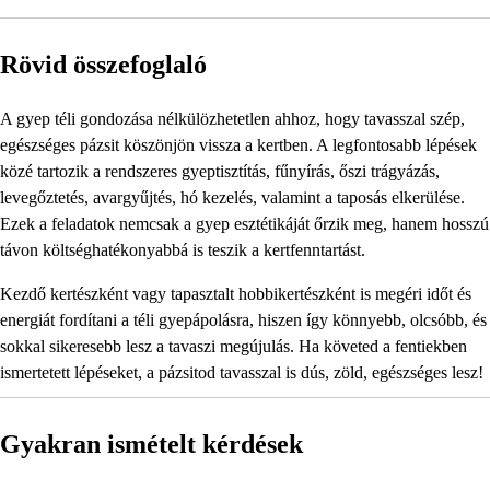
Rövid összefoglaló
A gyep téli gondozása nélkülözhetetlen ahhoz, hogy tavasszal szép,
egészséges pázsit köszönjön vissza a kertben. A legfontosabb lépések
közé tartozik a rendszeres gyeptisztítás, fűnyírás, őszi trágyázás,
levegőztetés, avargyűjtés, hó kezelés, valamint a taposás elkerülése.
Ezek a feladatok nemcsak a gyep esztétikáját őrzik meg, hanem hosszú
távon költséghatékonyabbá is teszik a kertfenntartást.
Kezdő kertészként vagy tapasztalt hobbikertészként is megéri időt és
energiát fordítani a téli gyepápolásra, hiszen így könnyebb, olcsóbb, és
sokkal sikeresebb lesz a tavaszi megújulás. Ha követed a fentiekben
ismertetett lépéseket, a pázsitod tavasszal is dús, zöld, egészséges lesz!
Gyakran ismételt kérdések