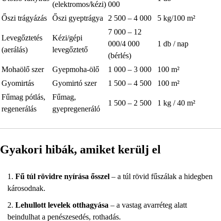
(elektromos/kézi)
000
Őszi trágyázás
Őszi gyeptrágya
2 500 – 4 000
5 kg/100 m²
7 000 – 12
Levegőztetés
Kézi/gépi
000/4 000
1 db / nap
(aerálás)
levegőztető
(bérlés)
Mohaölő szer
Gyepmoha-ölő
1 000 – 3 000
100 m²
Gyomirtás
Gyomirtó szer
1 500 – 4 500
100 m²
Fűmag pótlás,
Fűmag,
1 500 – 2 500
1 kg / 40 m²
regenerálás
gyepregeneráló
Gyakori hibák, amiket kerülj el
Fű túl rövidre nyírása ősszel
– a túl rövid fűszálak a hidegben
károsodnak.
Lehullott levelek otthagyása
– a vastag avarréteg alatt
beindulhat a penészesedés, rothadás.