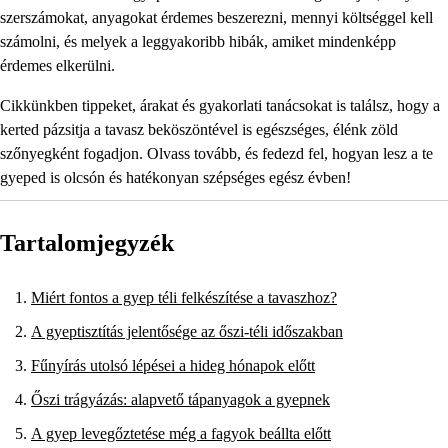
szerszámokat, anyagokat érdemes beszerezni, mennyi költséggel kell
számolni, és melyek a leggyakoribb hibák, amiket mindenképp
érdemes elkerülni.
Cikkünkben tippeket, árakat és gyakorlati tanácsokat is találsz, hogy a
kerted pázsitja a tavasz beköszöntével is egészséges, élénk zöld
szőnyegként fogadjon. Olvass tovább, és fedezd fel, hogyan lesz a te
gyeped is olcsón és hatékonyan szépséges egész évben!
Tartalomjegyzék
Miért fontos a gyep téli felkészítése a tavaszhoz?
A gyeptisztítás jelentősége az őszi-téli időszakban
Fűnyírás utolsó lépései a hideg hónapok előtt
Őszi trágyázás: alapvető tápanyagok a gyepnek
A gyep levegőztetése még a fagyok beállta előtt