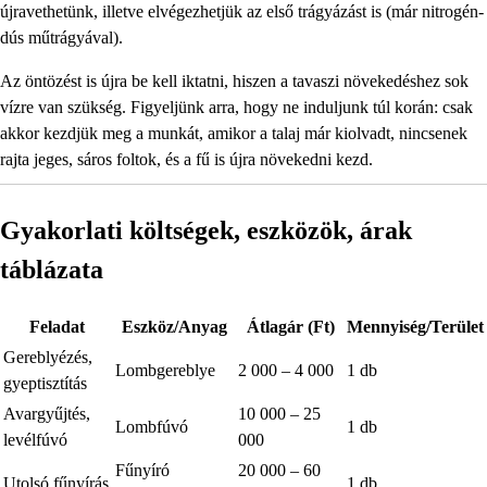
újravethetünk, illetve elvégezhetjük az első trágyázást is (már nitrogén-
dús műtrágyával).
Az öntözést is újra be kell iktatni, hiszen a tavaszi növekedéshez sok
vízre van szükség. Figyeljünk arra, hogy ne induljunk túl korán: csak
akkor kezdjük meg a munkát, amikor a talaj már kiolvadt, nincsenek
rajta jeges, sáros foltok, és a fű is újra növekedni kezd.
Gyakorlati költségek, eszközök, árak
táblázata
Feladat
Eszköz/Anyag
Átlagár (Ft)
Mennyiség/Terület
Gereblyézés,
Lombgereblye
2 000 – 4 000
1 db
gyeptisztítás
Avargyűjtés,
10 000 – 25
Lombfúvó
1 db
levélfúvó
000
Fűnyíró
20 000 – 60
Utolsó fűnyírás
1 db