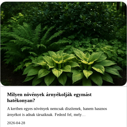
Milyen növények árnyékolják egymást
hatékonyan?
A kertben egyes növények nemcsak díszítenek, hanem hasznos
árnyékot is adnak társaiknak. Fedezd fel, mely…
2026-04-28