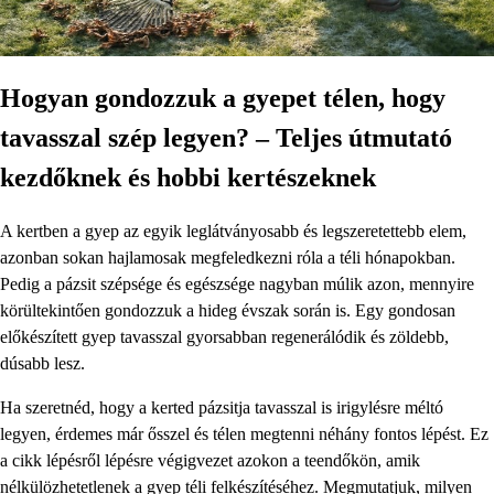
Hogyan gondozzuk a gyepet télen, hogy
tavasszal szép legyen? – Teljes útmutató
kezdőknek és hobbi kertészeknek
A kertben a gyep az egyik leglátványosabb és legszeretettebb elem,
azonban sokan hajlamosak megfeledkezni róla a téli hónapokban.
Pedig a pázsit szépsége és egészsége nagyban múlik azon, mennyire
körültekintően gondozzuk a hideg évszak során is. Egy gondosan
előkészített gyep tavasszal gyorsabban regenerálódik és zöldebb,
dúsabb lesz.
Ha szeretnéd, hogy a kerted pázsitja tavasszal is irigylésre méltó
legyen, érdemes már ősszel és télen megtenni néhány fontos lépést. Ez
a cikk lépésről lépésre végigvezet azokon a teendőkön, amik
nélkülözhetetlenek a gyep téli felkészítéséhez. Megmutatjuk, milyen