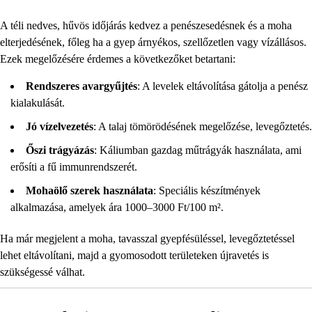
A téli nedves, hűvös időjárás kedvez a penészesedésnek és a moha
elterjedésének, főleg ha a gyep árnyékos, szellőzetlen vagy vízállásos.
Ezek megelőzésére érdemes a következőket betartani:
Rendszeres avargyűjtés
: A levelek eltávolítása gátolja a penész
kialakulását.
Jó vízelvezetés
: A talaj tömörödésének megelőzése, levegőztetés.
Őszi trágyázás
: Káliumban gazdag műtrágyák használata, ami
erősíti a fű immunrendszerét.
Mohaölő szerek használata
: Speciális készítmények
alkalmazása, amelyek ára 1000–3000 Ft/100 m².
Ha már megjelent a moha, tavasszal gyepfésüléssel, levegőztetéssel
lehet eltávolítani, majd a gyomosodott területeken újravetés is
szükségessé válhat.