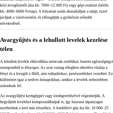
kézi levegőztetőt (ára kb. 7000–12 000 Ft) vagy gépi eszközt (bérlés
kb. 4000–6000 Ft/nap). A folyamat során átszurkáljuk a talajt, ezzel
javítjuk a vízelvezetést, és elősegítjük a gyökérzet erősebb
növekedését.
Avargyűjtés és a lehullott levelek kezelése
télen
A lehullott levelek eltávolítása nemcsak esztétikai, hanem egészségügyi
szempontból is lényeges. Az avar vastag rétegben elterülve elzárja a
fényt és a levegőt a fűtől, ami rothadáshoz, penészedéshez vezethet. Ez
különösen igaz a nedves hónapokban, amikor a levelek nehezebben
száradnak fel.
Az avargyűjtést kertigéppel vagy lombgereblyével végezhetjük. A
begyűjtött leveleket komposztálhatjuk is, így hasznos tápanyagot
nyerhetünk a kert más részeihez. A lombfúvó gép ára kb. 10 000–25