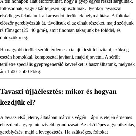
A téli hónapok alatt előfordulhat, hogy a gyep egyes részei sárgulnak,
foltosodnak, vagy akár teljesen kipusztulnak. Ilyenkor tavasszal
elsődleges feladatunk a károsodott területek helyreállítása. A foltokat
először gereblyézzük át, távolítsuk el az elhalt részeket, majd szórjunk
rá fűmagot (25–40 g/m²), amit finoman takarjunk be földdel, és
öntözzük meg.
Ha nagyobb terület sérült, érdemes a talajt kicsit fellazítani, szükség
esetén homokkal, komposzttal javítani, majd újravetni. A sérült
területre speciális gyepregeneráló keveréket is használhatunk, melynek
ára 1500–2500 Ft/kg.
Tavaszi újjáélesztés: mikor és hogyan
kezdjük el?
A tavasz első jeleire, általában március végén – április elején érdemes
elkezdeni a gyep intenzívebb gondozását. Az első lépés a gyeptisztítás,
gereblyézés, majd a levegőztetés. Ha szükséges, foltokat