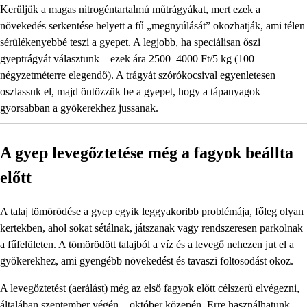
Kerüljük a magas nitrogéntartalmú műtrágyákat, mert ezek a
növekedés serkentése helyett a fű „megnyúlását” okozhatják, ami télen
sérülékenyebbé teszi a gyepet. A legjobb, ha speciálisan őszi
gyeptrágyát választunk – ezek ára 2500–4000 Ft/5 kg (100
négyzetméterre elegendő). A trágyát szórókocsival egyenletesen
oszlassuk el, majd öntözzük be a gyepet, hogy a tápanyagok
gyorsabban a gyökerekhez jussanak.
A gyep levegőztetése még a fagyok beállta
előtt
A talaj tömörödése a gyep egyik leggyakoribb problémája, főleg olyan
kertekben, ahol sokat sétálnak, játszanak vagy rendszeresen parkolnak
a fűfelületen. A tömörödött talajból a víz és a levegő nehezen jut el a
gyökerekhez, ami gyengébb növekedést és tavaszi foltosodást okoz.
A levegőztetést (aerálást) még az első fagyok előtt célszerű elvégezni,
általában szeptember végén – október közepén. Erre használhatunk