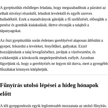
A gyeptisztítás elsődleges feladata, hogy megszabadítsuk a pázsitot az
elhalt növényi részektől, lehullott levelektől és egyéb szerves
hulladéktól. Ezek a maradványok gátolják a fű szellőzését, elősegítik a
penész és gombák kialakulását, illetve elvonják a talajból a
tápanyagokat.
Az őszi gyeptisztítás során érdemes gereblyével alaposan átfésülni a
gyepet, felszedni a leveleket, fenyőtűket, gallyakat. Ezzel
hozzájárulunk a talaj levegőzéséhez, javítjuk a vízelvezetést, és
csökkentjük a kórokozók megtelepedésének esélyét. Azonban
figyeljünk rá, hogy a gereblyézés ne legyen túl durva, mert a gyengébb
fűszálakat könnyen kitéphetjük.
Fűnyírás utolsó lépései a hideg hónapok
előtt
A téli gyepgondozás egyik legfontosabb mozzanata az utolsó fűnyírás.