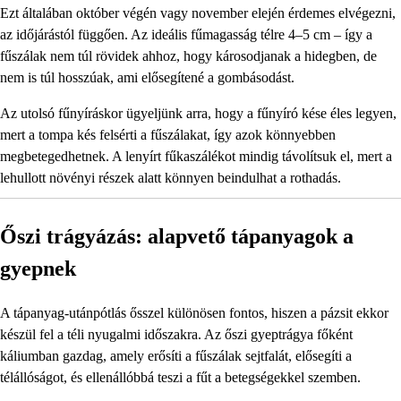
Ezt általában október végén vagy november elején érdemes elvégezni,
az időjárástól függően. Az ideális fűmagasság télre 4–5 cm – így a
fűszálak nem túl rövidek ahhoz, hogy károsodjanak a hidegben, de
nem is túl hosszúak, ami elősegítené a gombásodást.
Az utolsó fűnyíráskor ügyeljünk arra, hogy a fűnyíró kése éles legyen,
mert a tompa kés felsérti a fűszálakat, így azok könnyebben
megbetegedhetnek. A lenyírt fűkaszálékot mindig távolítsuk el, mert a
lehullott növényi részek alatt könnyen beindulhat a rothadás.
Őszi trágyázás: alapvető tápanyagok a
gyepnek
A tápanyag-utánpótlás ősszel különösen fontos, hiszen a pázsit ekkor
készül fel a téli nyugalmi időszakra. Az őszi gyeptrágya főként
káliumban gazdag, amely erősíti a fűszálak sejtfalát, elősegíti a
télállóságot, és ellenállóbbá teszi a fűt a betegségekkel szemben.