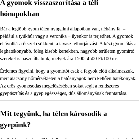
A gyomok visszaszorítása a téli
hónapokban
Bár a legtöbb gyom télen nyugalmi állapotban van, néhány faj –
például a tyúkhúr vagy a veronika – ilyenkor is terjedhet. A gyomok
eltávolítása ősszel csökkenti a tavaszi elburjánzást. A kézi gyomlálás a
leghatékonyabb, főleg kisebb kertekben, nagyobb területen gyomirtó
szereket is használhatunk, melyek ára 1500–4500 Ft/100 m².
Érdemes figyelni, hogy a gyomirtót csak a fagyok előtt alkalmazzuk,
mert alacsony hőmérsékleten a hatóanyagok nem kellően hatékonyak.
Az erős gyomosodás megelőzésében sokat segít a rendszeres
gyeptisztítás és a gyep egészséges, dús állományának fenntartása.
Mit tegyünk, ha télen károsodik a
gyepünk?