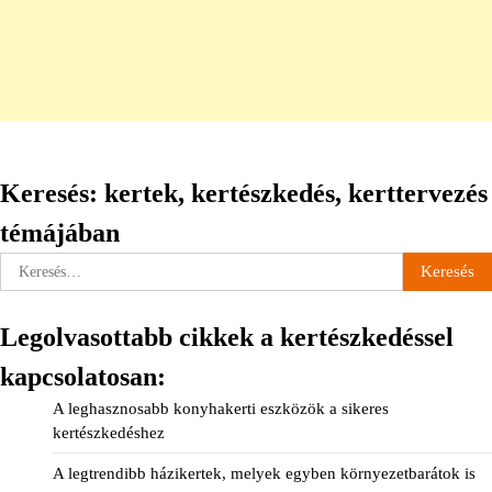
Keresés: kertek, kertészkedés, kerttervezés
témájában
Keresés:
Legolvasottabb cikkek a kertészkedéssel
kapcsolatosan:
A leghasznosabb konyhakerti eszközök a sikeres
kertészkedéshez
A legtrendibb házikertek, melyek egyben környezetbarátok is