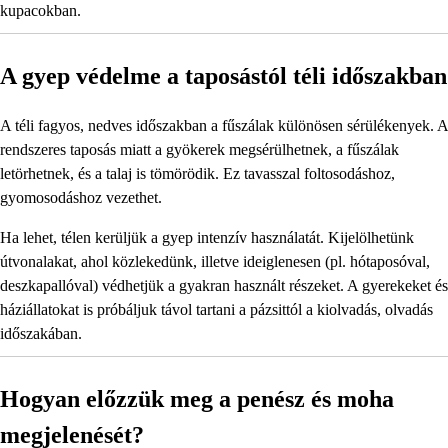
kupacokban.
A gyep védelme a taposástól téli időszakban
A téli fagyos, nedves időszakban a fűszálak különösen sérülékenyek. A
rendszeres taposás miatt a gyökerek megsérülhetnek, a fűszálak
letörhetnek, és a talaj is tömörödik. Ez tavasszal foltosodáshoz,
gyomosodáshoz vezethet.
Ha lehet, télen kerüljük a gyep intenzív használatát. Kijelölhetünk
útvonalakat, ahol közlekedünk, illetve ideiglenesen (pl. hótaposóval,
deszkapallóval) védhetjük a gyakran használt részeket. A gyerekeket és
háziállatokat is próbáljuk távol tartani a pázsittól a kiolvadás, olvadás
időszakában.
Hogyan előzzük meg a penész és moha
megjelenését?