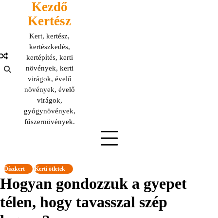
Kezdő
Skip
to
Kertész
content
Kert, kertész,
kertészkedés,
kertépítés, kerti
növények, kerti
virágok, évelő
növények, évelő
virágok,
gyógynövények,
fűszernövények.
Díszkert
Kerti ötletek
Hogyan gondozzuk a gyepet
télen, hogy tavasszal szép