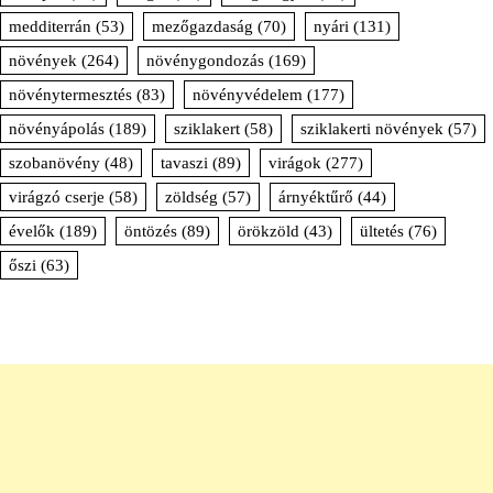
medditerrán
(53)
mezőgazdaság
(70)
nyári
(131)
növények
(264)
növénygondozás
(169)
növénytermesztés
(83)
növényvédelem
(177)
növényápolás
(189)
sziklakert
(58)
sziklakerti növények
(57)
szobanövény
(48)
tavaszi
(89)
virágok
(277)
virágzó cserje
(58)
zöldség
(57)
árnyéktűrő
(44)
évelők
(189)
öntözés
(89)
örökzöld
(43)
ültetés
(76)
őszi
(63)