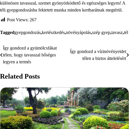
különösen tavasszal, szemet gyönyörködtető és egészséges legyen! A
téli gyepgondozásba fektetett munka minden kertbarátnak megtérül.
Post Views:
267
Tagged
gyepgondozás
,
kertészkedés
,
növényápolás
,
szép gyep
,
tavasz
,
tél
Így gondozd a gyümölcsfákat
Bejegyzés
Így gondozd a vízinövényeidet
télen, hogy tavasszal bőséges
télen a biztos áttelelésért
navigáció
legyen a termés
Related Posts