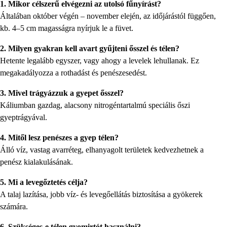
1. Mikor célszerű elvégezni az utolsó fűnyírást?
Általában október végén – november elején, az időjárástól függően,
kb. 4–5 cm magasságra nyírjuk le a füvet.
2. Milyen gyakran kell avart gyűjteni ősszel és télen?
Hetente legalább egyszer, vagy ahogy a levelek lehullanak. Ez
megakadályozza a rothadást és penészesedést.
3. Mivel trágyázzuk a gyepet ősszel?
Káliumban gazdag, alacsony nitrogéntartalmú speciális őszi
gyeptrágyával.
4. Mitől lesz penészes a gyep télen?
Álló víz, vastag avarréteg, elhanyagolt területek kedvezhetnek a
penész kialakulásának.
5. Mi a levegőztetés célja?
A talaj lazítása, jobb víz- és levegőellátás biztosítása a gyökerek
számára.
6. Szükséges-e télen gyomirtót használni?