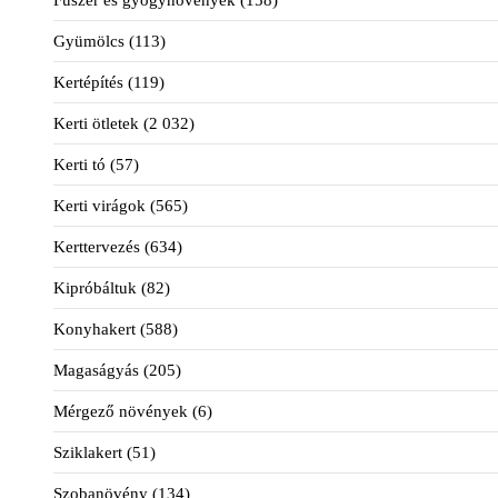
Fűszer és gyógynövények
(158)
Gyümölcs
(113)
Kertépítés
(119)
Kerti ötletek
(2 032)
Kerti tó
(57)
Kerti virágok
(565)
Kerttervezés
(634)
Kipróbáltuk
(82)
Konyhakert
(588)
Magaságyás
(205)
Mérgező növények
(6)
Sziklakert
(51)
Szobanövény
(134)