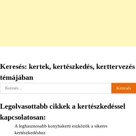
Keresés: kertek, kertészkedés, kerttervezés
témájában
Keresés:
Legolvasottabb cikkek a kertészkedéssel
kapcsolatosan:
A leghasznosabb konyhakerti eszközök a sikeres
kertészkedéshez