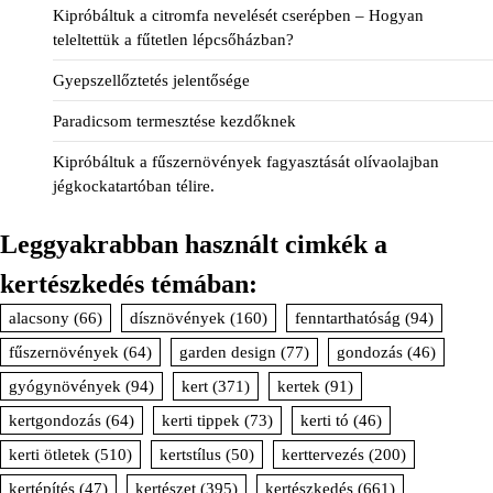
Kipróbáltuk a citromfa nevelését cserépben – Hogyan
teleltettük a fűtetlen lépcsőházban?
Gyepszellőztetés jelentősége
Paradicsom termesztése kezdőknek
Kipróbáltuk a fűszernövények fagyasztását olívaolajban
jégkockatartóban télire.
Leggyakrabban használt cimkék a
kertészkedés témában:
alacsony
(66)
dísznövények
(160)
fenntarthatóság
(94)
fűszernövények
(64)
garden design
(77)
gondozás
(46)
gyógynövények
(94)
kert
(371)
kertek
(91)
kertgondozás
(64)
kerti tippek
(73)
kerti tó
(46)
kerti ötletek
(510)
kertstílus
(50)
kerttervezés
(200)
kertépítés
(47)
kertészet
(395)
kertészkedés
(661)