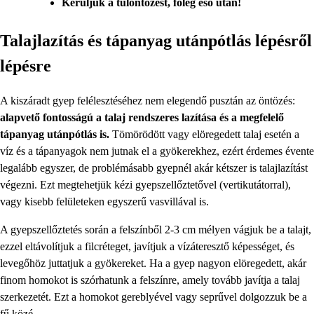
Kerüljük a túlöntözést, főleg eső után!
Talajlazítás és tápanyag utánpótlás lépésről
lépésre
A kiszáradt gyep felélesztéséhez nem elegendő pusztán az öntözés:
alapvető fontosságú a talaj rendszeres lazítása és a megfelelő
tápanyag utánpótlás is.
Tömörödött vagy elöregedett talaj esetén a
víz és a tápanyagok nem jutnak el a gyökerekhez, ezért érdemes évente
legalább egyszer, de problémásabb gyepnél akár kétszer is talajlazítást
végezni. Ezt megtehetjük kézi gyepszellőztetővel (vertikutátorral),
vagy kisebb felületeken egyszerű vasvillával is.
A gyepszellőztetés során a felszínből 2-3 cm mélyen vágjuk be a talajt,
ezzel eltávolítjuk a filcréteget, javítjuk a vízáteresztő képességet, és
levegőhöz juttatjuk a gyökereket. Ha a gyep nagyon elöregedett, akár
finom homokot is szórhatunk a felszínre, amely tovább javítja a talaj
szerkezetét. Ezt a homokot gereblyével vagy seprűvel dolgozzuk be a
fű közé.