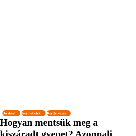
Díszkert
Kerti ötletek
Kerttervezés
Hogyan mentsük meg a
kiszáradt gyepet? Azonnali