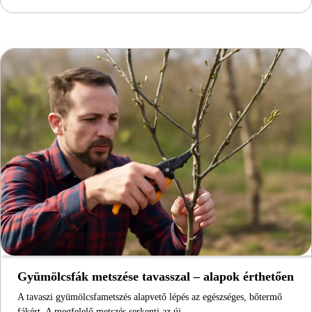
Gyümölcsfák metszése tavasszal – alapok érthetően
A tavaszi gyümölcsfametszés alapvető lépés az egészséges, bőtermő
fákért. A megfelelő metszés serkenti az új…