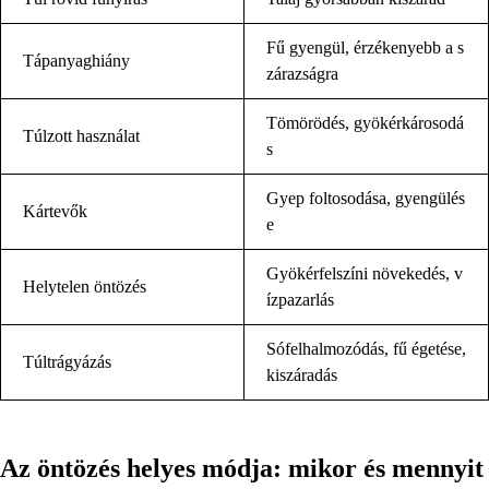
Fű gyengül, érzékenyebb a s
Tápanyaghiány
zárazságra
Tömörödés, gyökérkárosodá
Túlzott használat
s
Gyep foltosodása, gyengülés
Kártevők
e
Gyökérfelszíni növekedés, v
Helytelen öntözés
ízpazarlás
Sófelhalmozódás, fű égetése,
Túltrágyázás
kiszáradás
Az öntözés helyes módja: mikor és mennyit