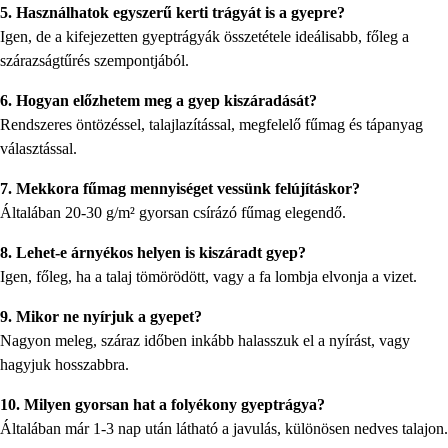
5. Használhatok egyszerű kerti trágyát is a gyepre?
Igen, de a kifejezetten gyeptrágyák összetétele ideálisabb, főleg a
szárazságtűrés szempontjából.
6. Hogyan előzhetem meg a gyep kiszáradását?
Rendszeres öntözéssel, talajlazítással, megfelelő fűmag és tápanyag
választással.
7. Mekkora fűmag mennyiséget vessünk felújításkor?
Általában 20-30 g/m² gyorsan csírázó fűmag elegendő.
8. Lehet-e árnyékos helyen is kiszáradt gyep?
Igen, főleg, ha a talaj tömörödött, vagy a fa lombja elvonja a vizet.
9. Mikor ne nyírjuk a gyepet?
Nagyon meleg, száraz időben inkább halasszuk el a nyírást, vagy
hagyjuk hosszabbra.
10. Milyen gyorsan hat a folyékony gyeptrágya?
Általában már 1-3 nap után látható a javulás, különösen nedves talajon.