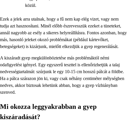
közül.
Ezek a jelek arra utalnak, hogy a fű nem kap elég vizet, vagy nem
tudja azt hasznosítani. Minél előbb észrevesszük ezeket a tüneteket,
annál nagyobb az esély a sikeres helyreállításra. Fontos azonban, hogy
más, hasonló jeleket okozó problémákat (például kártevőket,
betegségeket) is kizárjunk, mielőtt elkezdjük a gyep regenerálását.
A kiszáradt gyep megkülönböztetése más problémáktól némi
odafigyelést igényel. Egy egyszerű teszttel is ellenőrizhetjük a talaj
nedvességtartalmát: szúrjunk le egy 10-15 cm hosszú pálcát a földbe.
Ha a pálca szárazon jön ki, vagy csak néhány centiméter mélységben
nedves, akkor biztosak lehetünk abban, hogy a gyep vízhiányban
szenved.
Mi okozza leggyakrabban a gyep
kiszáradását?