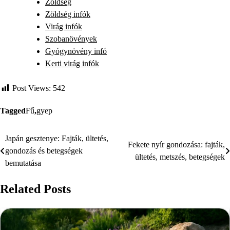
Zöldség
Zöldség infók
Virág infók
Szobanövények
Gyógynövény infó
Kerti virág infók
Post Views:
542
Tagged
Fű
,
gyep
Japán gesztenye: Fajták, ültetés,
Bejegyzés
Fekete nyír gondozása: fajták,
gondozás és betegségek
ültetés, metszés, betegségek
navigáció
bemutatása
Related Posts