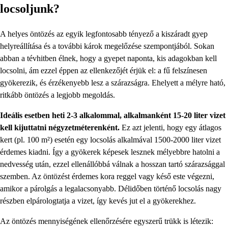
locsoljunk?
A helyes öntözés az egyik legfontosabb tényező a kiszáradt gyep
helyreállítása és a további károk megelőzése szempontjából. Sokan
abban a tévhitben élnek, hogy a gyepet naponta, kis adagokban kell
locsolni, ám ezzel éppen az ellenkezőjét érjük el: a fű felszínesen
gyökerezik, és érzékenyebb lesz a szárazságra. Ehelyett a mélyre ható,
ritkább öntözés a legjobb megoldás.
Ideális esetben heti 2-3 alkalommal, alkalmanként 15-20 liter vizet
kell kijuttatni négyzetméterenként.
Ez azt jelenti, hogy egy átlagos
kert (pl. 100 m²) esetén egy locsolás alkalmával 1500-2000 liter vizet
érdemes kiadni. Így a gyökerek képesek lesznek mélyebbre hatolni a
nedvesség után, ezzel ellenállóbbá válnak a hosszan tartó szárazsággal
szemben. Az öntözést érdemes kora reggel vagy késő este végezni,
amikor a párolgás a legalacsonyabb. Délidőben történő locsolás nagy
részben elpárologtatja a vizet, így kevés jut el a gyökerekhez.
Az öntözés mennyiségének ellenőrzésére egyszerű trükk is létezik: