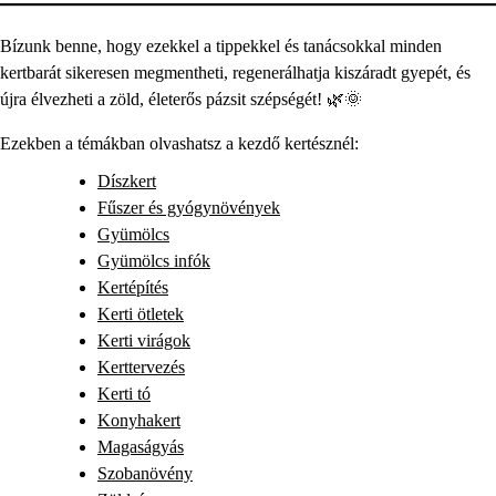
Bízunk benne, hogy ezekkel a tippekkel és tanácsokkal minden
kertbarát sikeresen megmentheti, regenerálhatja kiszáradt gyepét, és
újra élvezheti a zöld, életerős pázsit szépségét! 🌿🌞
Ezekben a témákban olvashatsz a kezdő kertésznél:
Díszkert
Fűszer és gyógynövények
Gyümölcs
Gyümölcs infók
Kertépítés
Kerti ötletek
Kerti virágok
Kerttervezés
Kerti tó
Konyhakert
Magaságyás
Szobanövény