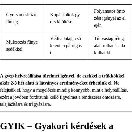
Folyamatos öntö
Gyorsan csírázó
Kopár foltok gy
zést igényel az el
fűmag
ors kitöltése
ején
Védi a talajt, csö
Túl vastag réteg
Mulcsozás fűnye
kkenti a párolgás
alatt rothadás ala
sedékkel
t
kulhat ki
A gyep helyreállítása türelmet igényel, de ezekkel a trükkökkel
akár 2-3 hét alatt is látványos eredményeket érhetünk el.
Ne
felejtsük el, hogy a megelőzés mindig könnyebb, mint a helyreállítás,
ezért a jövőben fordítsunk kellő figyelmet a rendszeres öntözésre,
talajlazításra és trágyázásra.
GYIK – Gyakori kérdések a