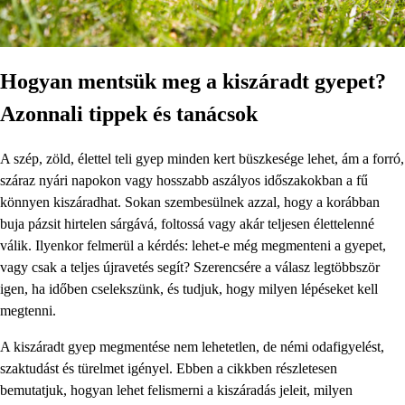
Hogyan mentsük meg a kiszáradt gyepet?
Azonnali tippek és tanácsok
A szép, zöld, élettel teli gyep minden kert büszkesége lehet, ám a forró,
száraz nyári napokon vagy hosszabb aszályos időszakokban a fű
könnyen kiszáradhat. Sokan szembesülnek azzal, hogy a korábban
buja pázsit hirtelen sárgává, foltossá vagy akár teljesen élettelenné
válik. Ilyenkor felmerül a kérdés: lehet-e még megmenteni a gyepet,
vagy csak a teljes újravetés segít? Szerencsére a válasz legtöbbször
igen, ha időben cselekszünk, és tudjuk, hogy milyen lépéseket kell
megtenni.
A kiszáradt gyep megmentése nem lehetetlen, de némi odafigyelést,
szaktudást és türelmet igényel. Ebben a cikkben részletesen
bemutatjuk, hogyan lehet felismerni a kiszáradás jeleit, milyen