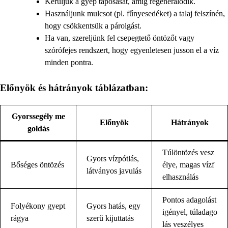
Kerüljük a gyep taposását, amíg regenerálódik.
Használjunk mulcsot (pl. fűnyesedéket) a talaj felszínén,
hogy csökkentsük a párolgást.
Ha van, szereljünk fel csepegtető öntözőt vagy
szórófejes rendszert, hogy egyenletesen jusson el a víz
minden pontra.
Előnyök és hátrányok táblázatban:
Gyorssegély me
Előnyök
Hátrányok
goldás
Túlöntözés vesz
Gyors vízpótlás,
Bőséges öntözés
élye, magas vízf
látványos javulás
elhasználás
Pontos adagolást
Folyékony gyept
Gyors hatás, egy
igényel, túladago
rágya
szerű kijuttatás
lás veszélyes