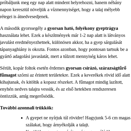
próbáljunk meg egy nap alatt mindent helyrehozni, hanem néhány
napon keresztül növeljük a vízmennyiséget, hogy a talaj mélyebb
rétegei is átnedvesedjenek.
A második gyorssegély a
gyorsan ható, folyékony gyeptrágya
használata lehet. Ezek a készítmények már 1-2 nap alatt is látványos
javulást eredményezhetnek, különösen akkor, ha a gyep sárgulását
tápanyaghiány is okozta. Fontos azonban, hogy pontosan tartsuk be a
gyártó adagolási javaslatát, mert a túlzott mennyiség káros lehet.
Sérült, kopár foltok esetén érdemes
gyorsan csírázó, szárazságtűrő
fűmagot
szórni az érintett területekre. Ezek a keverékek rövid idő alatt
kihajtanak, és kitöltik a kopasz részeket. A fűmagot mindig lazított,
enyhén nedves talajra vessük, és az első hetekben rendszeresen
öntözzük, amíg megerősödik.
További azonnali trükkök:
A gyepet ne nyírjuk túl rövidre! Hagyjunk 5-6 cm magas
szálakat, hogy árnyékolják a talajt.