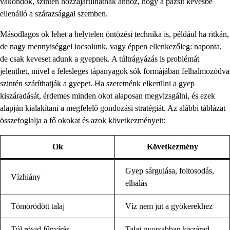
vakondok, szintén hozzájárulhatnak ahhoz, hogy a pázsit kevésbé
ellenálló a szárazsággal szemben.
Másodlagos ok lehet a helytelen öntözési technika is, például ha ritkán,
de nagy mennyiséggel locsolunk, vagy éppen ellenkezőleg: naponta,
de csak keveset adunk a gyepnek. A túltrágyázás is problémát
jelenthet, mivel a felesleges tápanyagok sók formájában felhalmozódva
szintén száríthatják a gyepet. Ha szeretnénk elkerülni a gyep
kiszáradását, érdemes minden okot alaposan megvizsgálni, és ezek
alapján kialakítani a megfelelő gondozási stratégiát. Az alábbi táblázat
összefoglalja a fő okokat és azok következményeit:
Ok
Következmény
Gyep sárgulása, foltosodás,
Vízhiány
elhalás
Tömörödött talaj
Víz nem jut a gyökerekhez
Túl rövid fűnyírás
Talaj gyorsabban kiszárad