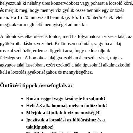
helyezzünk ki néhány üres konzervdobozt vagy poharat a locsoló köré,
és mérjük meg, hogy mennyi víz gyűlik össze bennük egy öntözés
után. Ha 15-20 mm víz áll bennük (ez kb. 15-20 liter/m²-nek felel
meg), akkor megfelelő mennyiséget adtunk ki.
A túlöntözés elkerülése is fontos, mert ha folyamatosan vizes a talaj, az
gyökérrothadáshoz vezethet. Különösen eső után, vagy ha a talaj
rosszul szellőzik, érdemes figyelni arra, hogy ne locsoljunk
feleslegesen. A homokos talaj gyorsabban átereszti a vizet, míg az
agyagos talaj lassabban, ezért ezeknél a talajtípusoknál alkalmazkodni
kell a locsolás gyakoriságához és mennyiségéhez.
Öntözési tippek összefoglalva:
Korán reggel vagy késő este locsoljunk!
Heti 2-3 alkalommal, mélyen öntözzünk!
Mérjük a kijuttatott víz mennyiségét!
Igazítsuk a locsolást az időjáráshoz és a
talajtípushoz!