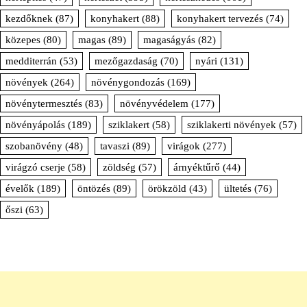
kezdőknek
(87)
konyhakert
(88)
konyhakert tervezés
(74)
közepes
(80)
magas
(89)
magaságyás
(82)
medditerrán
(53)
mezőgazdaság
(70)
nyári
(131)
növények
(264)
növénygondozás
(169)
növénytermesztés
(83)
növényvédelem
(177)
növényápolás
(189)
sziklakert
(58)
sziklakerti növények
(57)
szobanövény
(48)
tavaszi
(89)
virágok
(277)
virágzó cserje
(58)
zöldség
(57)
árnyéktűrő
(44)
évelők
(189)
öntözés
(89)
örökzöld
(43)
ültetés
(76)
őszi
(63)