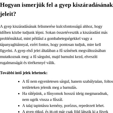
Hogyan ismerjük fel a gyep kiszáradásának
jeleit?
A gyep kiszáradásának felismerése kulcsfontosságú ahhoz, hogy
időben közbe tudjunk lépni. Sokan összetévesztik a kiszáradást más
problémákkal, mint például a gombabetegségekkel vagy a
tápanyaghiánnyal, ezért fontos, hogy pontosan tudjuk, mire kell
figyelni. A gyep első jelei általában a fű színének megváltozásában
mutatkoznak meg: a fű sárgulni, majd barnulni kezd, elveszíti
rugalmasságát és törékennyé válik.
További intő jelek lehetnek:
A fű nem egyenletesen sárgul, hanem szabálytalan, foltos
területeken jelenik meg a barnulás.
Ha rálépünk, a fűnyomok hosszú ideig megmaradnak,
nem ugrik vissza a fűszál.
A talaj tapintásra kemény, porózus, repedezett lehet.
A gyep ritkul, és itt-ott már csak föld látszik ki a füvek