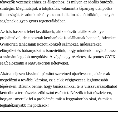
tényezők vezetnek ehhez az állapothoz, és milyen az ideális öntözési
stratégia. Megmutatjuk a talajlazítás, valamint a tápanyag utánpótlás
fontosságát, és adunk néhány azonnal alkalmazható trükköt, amelyek
segítenek a gyep gyors regenerálásában.
Az írás hasznos lehet kezdőknek, akik először találkoznak ilyen
problémával, de tapasztalt kertbarátok is találhatnak benne új ötleteket.
Gyakorlati tanácsaink között konkrét számokat, módszereket,
előnyöket és hátrányokat is ismertetünk, hogy mindenki megtalálhassa
a számára legjobb megoldást. A végén egy részletes, tíz pontos GYIK
segít eloszlatni a leggyakoribb kételyeket.
Akár a teljesen kiszáradt pázsitot szeretnéd újraéleszteni, akár csak
megelőzni a további károkat, ez a cikk végigvezet a legfontosabb
lépéseken. Bízunk benne, hogy tanácsainkkal te is visszavarázsolhatod
kertedbe a természetes zöld színt és életet. Nézzük tehát részletesen,
hogyan ismerjük fel a problémát, mik a leggyakoribb okai, és mik a
leghatékonyabb megoldások!