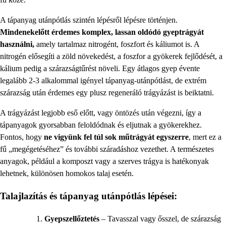
A tápanyag utánpótlás szintén lépésről lépésre történjen.
Mindenekelőtt érdemes komplex, lassan oldódó gyeptrágyát
használni,
amely tartalmaz nitrogént, foszfort és káliumot is. A
nitrogén elősegíti a zöld növekedést, a foszfor a gyökerek fejlődését, a
kálium pedig a szárazságtűrést növeli. Egy átlagos gyep évente
legalább 2-3 alkalommal igényel tápanyag-utánpótlást, de extrém
szárazság után érdemes egy plusz regeneráló trágyázást is beiktatni.
A trágyázást legjobb eső előtt, vagy öntözés után végezni, így a
tápanyagok gyorsabban feloldódnak és eljutnak a gyökerekhez.
Fontos, hogy
ne vigyünk fel túl sok műtrágyát egyszerre
, mert ez a
fű „megégetéséhez” és további száradáshoz vezethet. A természetes
anyagok, például a komposzt vagy a szerves trágya is hatékonyak
lehetnek, különösen homokos talaj esetén.
Talajlazítás és tápanyag utánpótlás lépései:
Gyepszellőztetés
– Tavasszal vagy ősszel, de szárazság