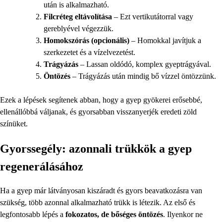
után is alkalmazható.
Filcréteg eltávolítása
– Ezt vertikutátorral vagy
gereblyével végezzük.
Homokszórás (opcionális)
– Homokkal javítjuk a
szerkezetet és a vízelvezetést.
Trágyázás
– Lassan oldódó, komplex gyeptrágyával.
Öntözés
– Trágyázás után mindig bő vízzel öntözzünk.
Ezek a lépések segítenek abban, hogy a gyep gyökerei erősebbé,
ellenállóbbá váljanak, és gyorsabban visszanyerjék eredeti zöld
színüket.
Gyorssegély: azonnali trükkök a gyep
regenerálásához
Ha a gyep már látványosan kiszáradt és gyors beavatkozásra van
szükség, több azonnal alkalmazható trükk is létezik. Az első és
legfontosabb lépés a
fokozatos, de bőséges öntözés
. Ilyenkor ne