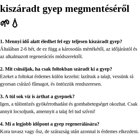
kiszáradt gyep megmentéséről
🌱💧
1. Mennyi idő alatt éledhet fel egy teljesen kiszáradt gyep?
Általában 2-6 hét, de ez függ a károsodás mértékétől, az időjárástól és
az alkalmazott regenerációs módszerektől.
2. Mit csináljak, ha csak foltokban száradt ki a gyep?
Ezeket a foltokat érdemes külön kezelni: lazítsuk a talajt, vessünk rá
gyorsan csírázó fűmagot, és öntözzük rendszeresen.
3. A túl sok víz is árthat a gyepnek?
Igen, a túlöntözés gyökérrothadást és gombabetegséget okozhat. Csak
annyit locsoljunk, amennyit a talaj fel tud szívni!
4. Mi a legjobb időpont a gyep regenerálására?
Kora tavasz vagy ősz, de szárazság után azonnal is érdemes elkezdeni.