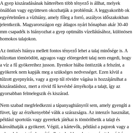
A gyep kiszáradásának hátterében több tényező is állhat, melyek
önállóan vagy együttesen okozhatják a problémát. A leggyakoribb ok
egyértelműen a vízhiány, amely főleg a forró, aszályos időszakokban
jelentkezik. Magyarországon egy átlagos nyári hónapban akár 30-40
mm csapadék is hiányozhat a gyep optimális vízellátásához, különösen
homokos talajokon.
Az öntözés hiánya mellett fontos tényező lehet a talaj minősége is. A
túlzottan tömörödött, agyagos vagy elöregedett talaj nem engedi, hogy
a víz a fű gyökereihez jusson. Ilyenkor hiába öntözzük a felszínt, a
gyökerek nem kapják meg a szükséges nedvességet. Ezen kívül a
túlzott gyepnyírás, vagy a gyep túl rövidre vágása is hozzájárulhat a
kiszáradáshoz, mert a rövid fű kevésbé árnyékolja a talajt, így az
gyorsabban felmelegszik és kiszárad.
Nem szabad megfeledkezni a tápanyaghiányról sem, amely gyengíti a
füvet, így az érzékenyebbé válik a szárazságra. Az intenzív használat,
például sportolás vagy gyerekek játékai is tömöríthetik a talajt és
károsíthatják a gyökeret. Végül, a kártevők, például a pajorok vagy a