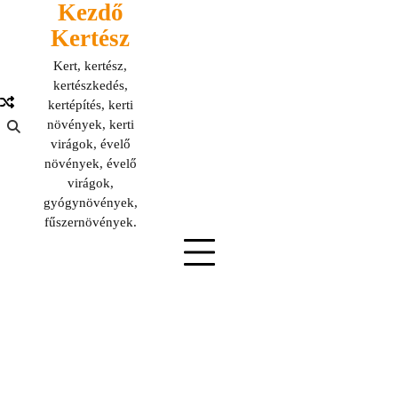
Kezdő
Skip
to
Kertész
content
Kert, kertész,
kertészkedés,
kertépítés, kerti
növények, kerti
virágok, évelő
növények, évelő
virágok,
gyógynövények,
fűszernövények.