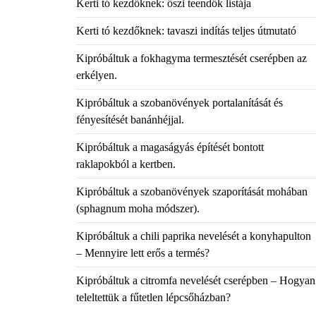
Kerti tó kezdőknek: őszi teendők listája
Kerti tó kezdőknek: tavaszi indítás teljes útmutató
Kipróbáltuk a fokhagyma termesztését cserépben az
erkélyen.
Kipróbáltuk a szobanövények portalanítását és
fényesítését banánhéjjal.
Kipróbáltuk a magaságyás építését bontott
raklapokból a kertben.
Kipróbáltuk a szobanövények szaporítását mohában
(sphagnum moha módszer).
Kipróbáltuk a chili paprika nevelését a konyhapulton
– Mennyire lett erős a termés?
Kipróbáltuk a citromfa nevelését cserépben – Hogyan
teleltettük a fűtetlen lépcsőházban?