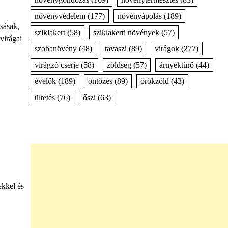
növényvédelem
(177)
növényápolás
(189)
sásak,
sziklakert
(58)
sziklakerti növények
(57)
virágai
szobanövény
(48)
tavaszi
(89)
virágok
(277)
virágzó cserje
(58)
zöldség
(57)
árnyéktűrő
(44)
évelők
(189)
öntözés
(89)
örökzöld
(43)
ültetés
(76)
őszi
(63)
ekkel és