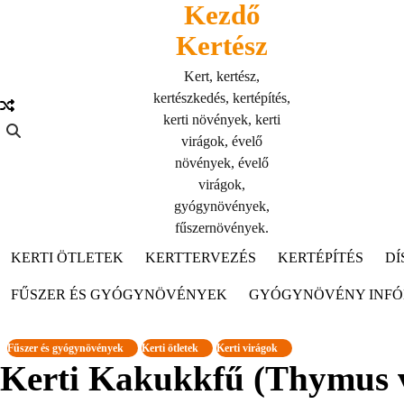
Kezdő
Skip
to
Kertész
content
Kert, kertész,
kertészkedés, kertépítés,
kerti növények, kerti
virágok, évelő
növények, évelő
virágok,
gyógynövények,
fűszernövények.
KERTI ÖTLETEK
KERTTERVEZÉS
KERTÉPÍTÉS
DÍ
FŰSZER ÉS GYÓGYNÖVÉNYEK
GYÓGYNÖVÉNY INF
Fűszer és gyógynövények
Kerti ötletek
Kerti virágok
Kerti Kakukkfű (Thymus vu