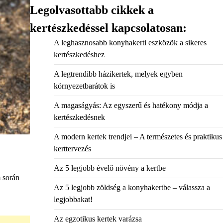
Legolvasottabb cikkek a
kertészkedéssel kapcsolatosan:
A leghasznosabb konyhakerti eszközök a sikeres
kertészkedéshez
A legtrendibb házikertek, melyek egyben
környezetbarátok is
A magaságyás: Az egyszerű és hatékony módja a
kertészkedésnek
A modern kertek trendjei – A természetes és praktikus
kerttervezés
Az 5 legjobb évelő növény a kertbe
m során
Az 5 legjobb zöldség a konyhakertbe – válassza a
legjobbakat!
Az egzotikus kertek varázsa