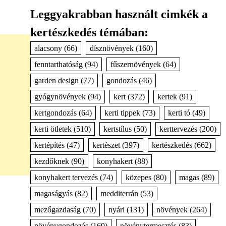
Leggyakrabban használt cimkék a
kertészkedés témában:
alacsony
(66)
dísznövények
(160)
fenntarthatóság
(94)
fűszernövények
(64)
garden design
(77)
gondozás
(46)
gyógynövények
(94)
kert
(372)
kertek
(91)
kertgondozás
(64)
kerti tippek
(73)
kerti tó
(49)
kerti ötletek
(510)
kertstílus
(50)
kerttervezés
(200)
kertépítés
(47)
kertészet
(397)
kertészkedés
(662)
kezdőknek
(90)
konyhakert
(88)
konyhakert tervezés
(74)
közepes
(80)
magas
(89)
magaságyás
(82)
medditerrán
(53)
mezőgazdaság
(70)
nyári
(131)
növények
(264)
növénygondozás
(169)
növénytermesztés
(83)