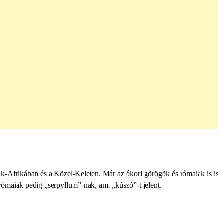
-Afrikában és a Közel-Keleten. Már az ókori görögök és rómaiak is i
 rómaiak pedig „serpyllum”-nak, ami „kúszó”-t jelent.