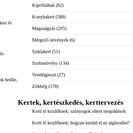
Kipróbáltuk
(82)
Konyhakert
(588)
lasz és
Magaságyás
(205)
Mérgező növények
(6)
Sziklakert
(51)
 és
Szobanövény
(134)
Vendégposzt
(27)
nk belőle,
Zöldség
(178)
Kertek, kertészkedés, kerttervezés
Kerti tó kezdőknek: szúnyogok elleni megoldások
Kerti tó kezdőknek: hogyan kerüld el az algásodást?