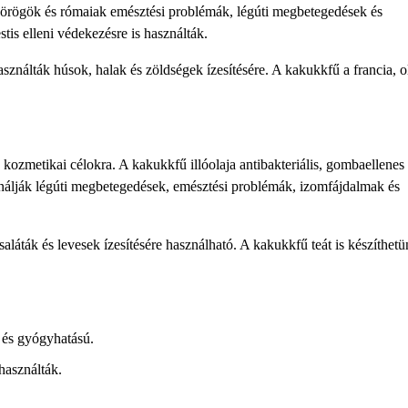
örögök és rómaiak emésztési problémák, légúti megbetegedések és
is elleni védekezésre is használták.
ználták húsok, halak és zöldségek ízesítésére. A kakukkfű a francia, o
s kozmetikai célokra. A kakukkfű illóolaja antibakteriális, gombaellenes
nálják légúti megbetegedések, emésztési problémák, izomfájdalmak és
láták és levesek ízesítésére használható. A kakukkfű teát is készíthetü
 és gyógyhatású.
használták.