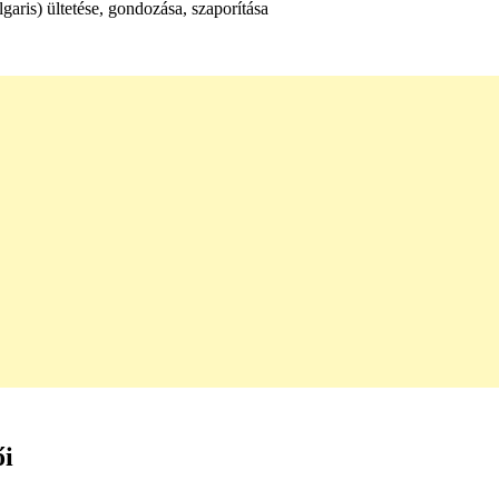
aris) ültetése, gondozása, szaporítása
ői