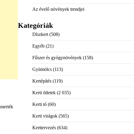
Az évelő növények trendjei
Kategóriák
Díszkert
(508)
Egyéb
(21)
Fűszer és gyógynövények
(158)
Gyümölcs
(113)
Kertépítés
(119)
Kerti ötletek
(2 035)
Kerti tó
(60)
smerték
Kerti virágok
(565)
Kerttervezés
(634)