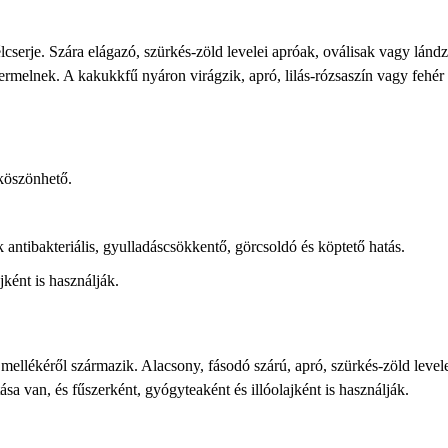
cserje. Szára elágazó, szürkés-zöld levelei apróak, oválisak vagy lándz
 termelnek. A kakukkfű nyáron virágzik, apró, lilás-rózsaszín vagy fehér 
 köszönhető.
tibakteriális, gyulladáscsökkentő, görcsoldó és köptető hatás.
ként is használják.
 mellékéről származik. Alacsony, fásodó szárú, apró, szürkés-zöld level
a van, és fűszerként, gyógyteaként és illóolajként is használják.