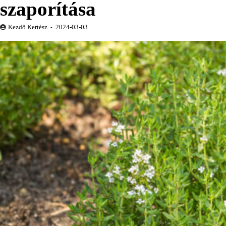
szaporítása
Kezdő Kertész
2024-03-03