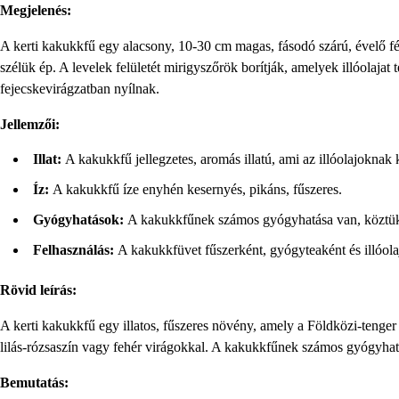
Megjelenés:
A kerti kakukkfű egy alacsony, 10-30 cm magas, fásodó szárú, évelő fél
szélük ép. A levelek felületét mirigyszőrök borítják, amelyek illóolajat
fejecskevirágzatban nyílnak.
Jellemzői:
Illat:
A kakukkfű jellegzetes, aromás illatú, ami az illóolajoknak
Íz:
A kakukkfű íze enyhén kesernyés, pikáns, fűszeres.
Gyógyhatások:
A kakukkfűnek számos gyógyhatása van, köztük an
Felhasználás:
A kakukkfüvet fűszerként, gyógyteaként és illóolaj
Rövid leírás:
A kerti kakukkfű egy illatos, fűszeres növény, amely a Földközi-tenger
lilás-rózsaszín vagy fehér virágokkal. A kakukkfűnek számos gyógyhatás
Bemutatás: