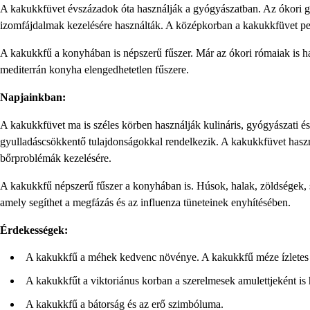
A kakukkfüvet évszázadok óta használják a gyógyászatban. Az ókori g
izomfájdalmak kezelésére használták. A középkorban a kakukkfüvet pest
A kakukkfű a konyhában is népszerű fűszer. Már az ókori rómaiak is has
mediterrán konyha elengedhetetlen fűszere.
Napjainkban:
A kakukkfüvet ma is széles körben használják kulináris, gyógyászati ​​é
gyulladáscsökkentő tulajdonságokkal rendelkezik. A kakukkfüvet hasz
bőrproblémák kezelésére.
A kakukkfű népszerű fűszer a konyhában is. Húsok, halak, zöldségek, sa
amely segíthet a megfázás és az influenza tüneteinek enyhítésében.
Érdekességek:
A kakukkfű a méhek kedvenc növénye. A kakukkfű méze ízletes
A kakukkfűt a viktoriánus korban a szerelmesek amulettjeként is 
A kakukkfű a bátorság és az erő szimbóluma.