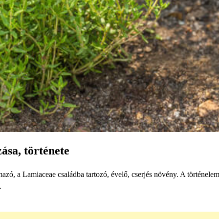
sa, története
azó, a Lamiaceae családba tartozó, évelő, cserjés növény. A történele
.