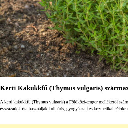
Kerti Kakukkfű (Thymus vulgaris) származá
A kerti kakukkfű (Thymus vulgaris) a Földközi-tenger mellékéről szárm
évszázadok óta használják kulináris, gyógyászati ​​és kozmetikai célokra