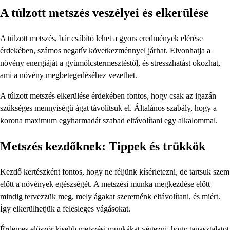
A túlzott metszés veszélyei és elkerülése
A túlzott metszés, bár csábító lehet a gyors eredmények elérése
érdekében, számos negatív következménnyel járhat. Elvonhatja a
növény energiáját a gyümölcstermesztéstől, és stresszhatást okozhat,
ami a növény megbetegedéséhez vezethet.
A túlzott metszés elkerülése érdekében fontos, hogy csak az igazán
szükséges mennyiségű ágat távolítsuk el. Általános szabály, hogy a
korona maximum egyharmadát szabad eltávolítani egy alkalommal.
Metszés kezdőknek: Tippek és trükkök
Kezdő kertészként fontos, hogy ne féljünk kísérletezni, de tartsuk szem
előtt a növények egészségét. A metszési munka megkezdése előtt
mindig tervezzük meg, mely ágakat szeretnénk eltávolítani, és miért.
Így elkerülhetjük a felesleges vágásokat.
Érdemes először kisebb metszési munkákat végezni, hogy tapasztalatot