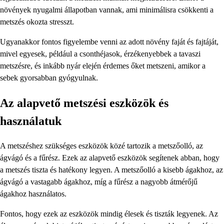
növények nyugalmi állapotban vannak, ami minimálisra csökkenti a
metszés okozta stresszt.
Ugyanakkor fontos figyelembe venni az adott növény faját és fajtáját,
mivel egyesek, például a csonthéjasok, érzékenyebbek a tavaszi
metszésre, és inkább nyár elején érdemes őket metszeni, amikor a
sebek gyorsabban gyógyulnak.
Az alapvető metszési eszközök és
használatuk
A metszéshez szükséges eszközök közé tartozik a metszőolló, az
ágvágó és a fűrész. Ezek az alapvető eszközök segítenek abban, hogy
a metszés tiszta és hatékony legyen. A metszőolló a kisebb ágakhoz, az
ágvágó a vastagabb ágakhoz, míg a fűrész a nagyobb átmérőjű
ágakhoz használatos.
Fontos, hogy ezek az eszközök mindig élesek és tiszták legyenek. Az