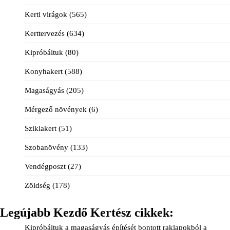
Kerti virágok
(565)
Kerttervezés
(634)
Kipróbáltuk
(80)
Konyhakert
(588)
Magaságyás
(205)
Mérgező növények
(6)
Sziklakert
(51)
Szobanövény
(133)
Vendégposzt
(27)
Zöldség
(178)
Legújabb Kezdő Kertész cikkek:
Kipróbáltuk a magaságyás építését bontott raklapokból a