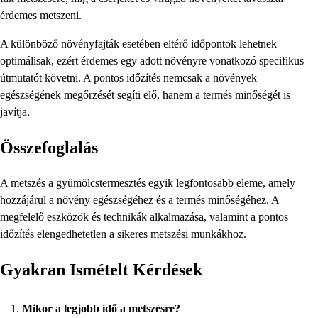
érdemes metszeni.
A különböző növényfajták esetében eltérő időpontok lehetnek
optimálisak, ezért érdemes egy adott növényre vonatkozó specifikus
útmutatót követni. A pontos időzítés nemcsak a növények
egészségének megőrzését segíti elő, hanem a termés minőségét is
javítja.
Összefoglalás
A metszés a gyümölcstermesztés egyik legfontosabb eleme, amely
hozzájárul a növény egészségéhez és a termés minőségéhez. A
megfelelő eszközök és technikák alkalmazása, valamint a pontos
időzítés elengedhetetlen a sikeres metszési munkákhoz.
Gyakran Ismételt Kérdések
Mikor a legjobb idő a metszésre?