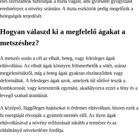
éles szerszámok biztosítják a tiszta vágást, ami gyorsabb gyógyulást
eredményez a növény számára. A tiszta eszközök pedig megelőzik a
betegségek terjedését.
Hogyan válaszd ki a megfelelő ágakat a
metszéshez?
A metszés során a cél az elhalt, beteg, vagy felesleges ágak
eltávolítása. Az elhalt ágak könnyen felismerhetők a sötét, száraz
megjelenésükről, míg a beteg ágak gyakran elszíneződtek vagy
deformáltak. A felesleges ágak azok, amelyek túl sűrűvé teszik a
lombkoronát, vagy keresztezik egymást, akadályozva ezzel a fény és a
levegő szabad áramlását.
A középső, függőleges hajtásokat is érdemes eltávolítani, hiszen ezek a
fa energiáját elvonják a gyümölcstermés elől. Az ilyen ágak
eltávolításával a növény erőforrásait inkább a termésre és az
oldalirányú növekedésre fordítja.