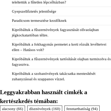
teleltettük a fűtetlen lépcsőházban?
Gyepszellőztetés jelentősége
Paradicsom termesztése kezdőknek
Kipróbáltuk a fűszernövények fagyasztását olívaolajban
jégkockatartóban télire.
Kipróbáltuk a fokhagymás permetet a kerti rózsák levéltetvei
ellen – Hatásos volt?
Kipróbáltuk a fűszernövények tartósítását olajban turmixolva és
fagyasztva.
Kipróbáltuk a szobanövények takácsatka mentesítését
zuhanyzással és szappanos vízzel.
Leggyakrabban használt cimkék a
kertészkedés témában:
alacsony
(66)
dísznövények
(160)
fenntarthatóság
(94)