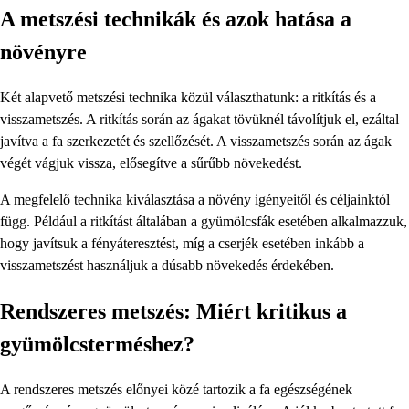
A metszési technikák és azok hatása a
növényre
Két alapvető metszési technika közül választhatunk: a ritkítás és a
visszametszés. A ritkítás során az ágakat tövüknél távolítjuk el, ezáltal
javítva a fa szerkezetét és szellőzését. A visszametszés során az ágak
végét vágjuk vissza, elősegítve a sűrűbb növekedést.
A megfelelő technika kiválasztása a növény igényeitől és céljainktól
függ. Például a ritkítást általában a gyümölcsfák esetében alkalmazzuk,
hogy javítsuk a fényáteresztést, míg a cserjék esetében inkább a
visszametszést használjuk a dúsabb növekedés érdekében.
Rendszeres metszés: Miért kritikus a
gyümölcsterméshez?
A rendszeres metszés előnyei közé tartozik a fa egészségének