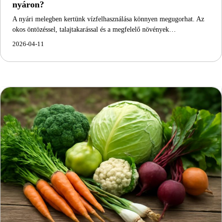
nyáron?
A nyári melegben kertünk vízfelhasználása könnyen megugorhat. Az
okos öntözéssel, talajtakarással és a megfelelő növények…
2026-04-11