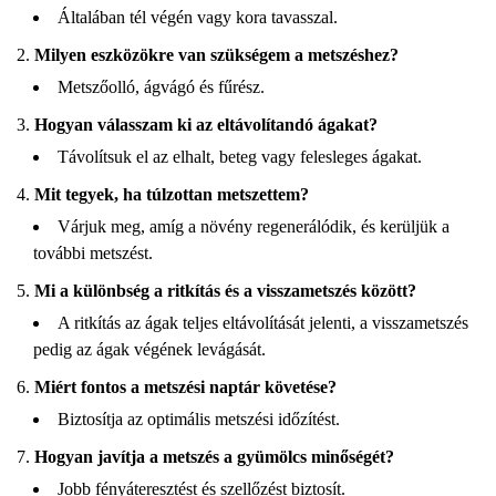
Általában tél végén vagy kora tavasszal.
Milyen eszközökre van szükségem a metszéshez?
Metszőolló, ágvágó és fűrész.
Hogyan válasszam ki az eltávolítandó ágakat?
Távolítsuk el az elhalt, beteg vagy felesleges ágakat.
Mit tegyek, ha túlzottan metszettem?
Várjuk meg, amíg a növény regenerálódik, és kerüljük a
további metszést.
Mi a különbség a ritkítás és a visszametszés között?
A ritkítás az ágak teljes eltávolítását jelenti, a visszametszés
pedig az ágak végének levágását.
Miért fontos a metszési naptár követése?
Biztosítja az optimális metszési időzítést.
Hogyan javítja a metszés a gyümölcs minőségét?
Jobb fényáteresztést és szellőzést biztosít.