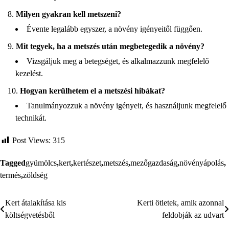
Milyen gyakran kell metszeni?
Évente legalább egyszer, a növény igényeitől függően.
Mit tegyek, ha a metszés után megbetegedik a növény?
Vizsgáljuk meg a betegséget, és alkalmazzunk megfelelő
kezelést.
Hogyan kerülhetem el a metszési hibákat?
Tanulmányozzuk a növény igényeit, és használjunk megfelelő
technikát.
Post Views:
315
Tagged
gyümölcs
,
kert
,
kertészet
,
metszés
,
mezőgazdaság
,
növényápolás
,
termés
,
zöldség
Kert átalakítása kis
Kerti ötletek, amik azonnal
Bejegyzés
költségvetésből
feldobják az udvart
navigáció