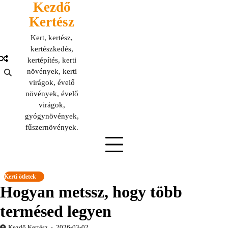
Kezdő
Skip
to
Kertész
content
Kert, kertész,
kertészkedés,
kertépítés, kerti
növények, kerti
virágok, évelő
növények, évelő
virágok,
gyógynövények,
fűszernövények.
Kerti ötletek
Hogyan metssz, hogy több
termésed legyen
Kezdő Kertész
2026-03-02