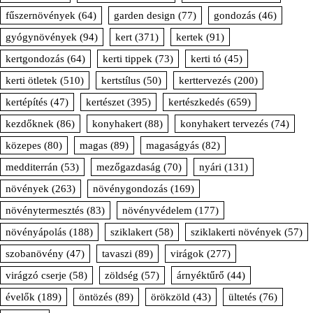
fűszernövények
(64)
garden design
(77)
gondozás
(46)
gyógynövények
(94)
kert
(371)
kertek
(91)
kertgondozás
(64)
kerti tippek
(73)
kerti tó
(45)
kerti ötletek
(510)
kertstílus
(50)
kerttervezés
(200)
kertépítés
(47)
kertészet
(395)
kertészkedés
(659)
kezdőknek
(86)
konyhakert
(88)
konyhakert tervezés
(74)
közepes
(80)
magas
(89)
magaságyás
(82)
medditerrán
(53)
mezőgazdaság
(70)
nyári
(131)
növények
(263)
növénygondozás
(169)
növénytermesztés
(83)
növényvédelem
(177)
növényápolás
(188)
sziklakert
(58)
sziklakerti növények
(57)
szobanövény
(47)
tavaszi
(89)
virágok
(277)
virágzó cserje
(58)
zöldség
(57)
árnyéktűrő
(44)
évelők
(189)
öntözés
(89)
örökzöld
(43)
ültetés
(76)