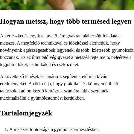
Hogyan metssz, hogy több termésed legyen
A kertészkedés egyik alapvető, ám gyakran alábecsült feladata a
metszés. A megfelelő technikával és időzítéssel elérhetjük, hogy
növényeink egészségesebbek legyenek, és több, ízletesebb gyümölcsöt
hozzanak. Ez az útmutató végigvezet a metszés rejtelmein, beleértve a
legjobb időket, technikákat és eszközöket.
A következő lépések és tanácsok segítenek elérni a kívánt
eredményeket. A cikk célja, hogy praktikus és könnyen érthető
tanácsokat adjon kezdő kertészek számára, akik szeretnék
maximalizálni a gyümölcstermést kertjükben.
Tartalomjegyzék
A metszés fontossága a gyümölcstermesztésben