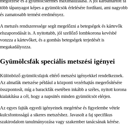
megőrzése és a gyümölcstermés maximalizálása. A jól karbantartott fa
több tápanyagot képes a gyümölcsök érlelésére fordítani, ami nagyobb
és zamatosabb termést eredményez.
A metszés rendszeressége segít megelőzni a betegségek és kártevők
elszaporodását is. A nyitottabb, jól szellőző lombkorona kevésbé
vonzza a kártevőket, és a gombás betegségek terjedését is
megakadályozza.
Gyümölcsfák speciális metszési igényei
Különböző gyümölcsfajok eltérő metszési igényekkel rendelkeznek.
Az almafák metszése például a központi vezérhajtás megerősítésére
összpontosít, míg a barackfák esetében inkább a széles, nyitott korona
kialakítása a cél, hogy a napsütés minden gyümölcsöt elérjen.
Az egyes fajták egyedi igényeinek megértése és figyelembe vétele
kulcsfontosságú a sikeres metszéshez. Javasolt a faj specifikus
szakirodalom tanulmányozása vagy szakember tanácsának kérése.