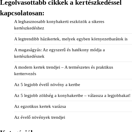
Legolvasottabb cikkek a kertészkedéssel
kapcsolatosan:
A leghasznosabb konyhakerti eszközök a sikeres
kertészkedéshez
A legtrendibb házikertek, melyek egyben környezetbarátok is
A magaságyás: Az egyszerű és hatékony módja a
kertészkedésnek
A modern kertek trendjei – A természetes és praktikus
kerttervezés
Az 5 legjobb évelő növény a kertbe
Az 5 legjobb zöldség a konyhakertbe – válassza a legjobbakat!
Az egzotikus kertek varázsa
Az évelő növények trendjei