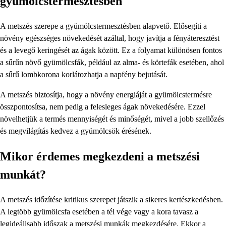
gyümölcstermesztésben
A metszés szerepe a gyümölcstermesztésben alapvető. Elősegíti a
növény egészséges növekedését azáltal, hogy javítja a fényáteresztést
és a levegő keringését az ágak között. Ez a folyamat különösen fontos
a sűrűn növő gyümölcsfák, például az alma- és körtefák esetében, ahol
a sűrű lombkorona korlátozhatja a napfény bejutását.
A metszés biztosítja, hogy a növény energiáját a gyümölcstermésre
összpontosítsa, nem pedig a felesleges ágak növekedésére. Ezzel
növelhetjük a termés mennyiségét és minőségét, mivel a jobb szellőzés
és megvilágítás kedvez a gyümölcsök érésének.
Mikor érdemes megkezdeni a metszési
munkát?
A metszés időzítése kritikus szerepet játszik a sikeres kertészkedésben.
A legtöbb gyümölcsfa esetében a tél vége vagy a kora tavasz a
legideálisabb időszak a metszési munkák megkezdésére. Ekkor a