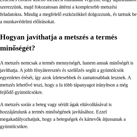
szerezzünk, majd fokozatosan áttérni a komplexebb metszési
feladatokra. Mindig a megfelelő eszközökkel dolgozzunk, és tartsuk be
a munkavédelmi előírásokat.
Hogyan javíthatja a metszés a termés
minőségét?
A metszés nemcsak a termés mennyiségét, hanem annak minőségét is
javíthatja. A jobb fényáteresztés és szellőzés segíti a gyümölcsök
egyenletes érését, így azok ízletesebbek és zamatosabbak lesznek. A
metszés lehetővé teszi, hogy a fa több tápanyagot irányítson a még
fejlődő gyümölcsökre.
A metszés során a beteg vagy sérült ágak eltávolításával is
hozzájárulunk a termés minőségének javításához. Ezzel
megakadályozhatjuk, hogy a betegségek és kártevők átjussanak a
gyümölcsökre.