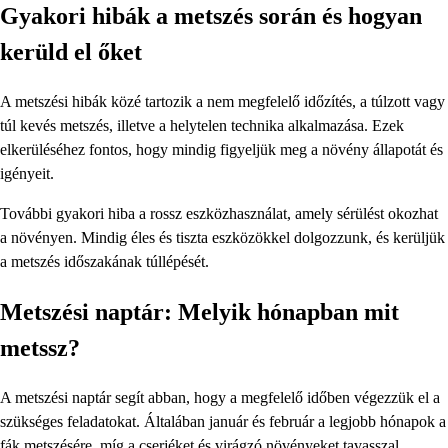
Gyakori hibák a metszés során és hogyan
kerüld el őket
A metszési hibák közé tartozik a nem megfelelő időzítés, a túlzott vagy
túl kevés metszés, illetve a helytelen technika alkalmazása. Ezek
elkerüléséhez fontos, hogy mindig figyeljük meg a növény állapotát és
igényeit.
További gyakori hiba a rossz eszközhasználat, amely sérülést okozhat
a növényen. Mindig éles és tiszta eszközökkel dolgozzunk, és kerüljük
a metszés időszakának túllépését.
Metszési naptár: Melyik hónapban mit
metssz?
A metszési naptár segít abban, hogy a megfelelő időben végezzük el a
szükséges feladatokat. Általában január és február a legjobb hónapok a
fák metszésére, míg a cserjéket és virágzó növényeket tavasszal