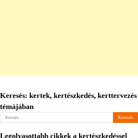
Keresés: kertek, kertészkedés, kerttervezés
témájában
Keresés:
Legolvasottabb cikkek a kertészkedéssel