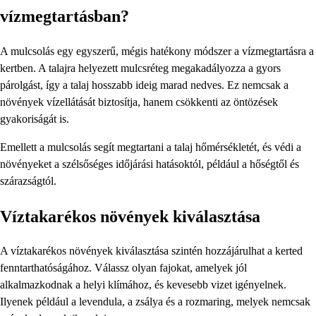
vízmegtartásban?
A mulcsolás egy egyszerű, mégis hatékony módszer a vízmegtartásra a
kertben. A talajra helyezett mulcsréteg megakadályozza a gyors
párolgást, így a talaj hosszabb ideig marad nedves. Ez nemcsak a
növények vízellátását biztosítja, hanem csökkenti az öntözések
gyakoriságát is.
Emellett a mulcsolás segít megtartani a talaj hőmérsékletét, és védi a
növényeket a szélsőséges időjárási hatásoktól, például a hőségtől és
szárazságtól.
Víztakarékos növények kiválasztása
A víztakarékos növények kiválasztása szintén hozzájárulhat a kerted
fenntarthatóságához. Válassz olyan fajokat, amelyek jól
alkalmazkodnak a helyi klímához, és kevesebb vizet igényelnek.
Ilyenek például a levendula, a zsálya és a rozmaring, melyek nemcsak