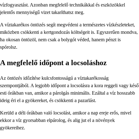
vízfogyasztást. Azonban megfelelő technikákkal és eszközökkel
jelentős mennyiségű vizet takaríthatsz meg.
A víztakarékos öntözés segít megvédeni a természetes vízkészleteket,
miközben csökkenti a kertgondozás költségeit is. Egyszerűen mondva,
ha okosan öntözöl, nem csak a bolygót véded, hanem pénzt is
spórolsz.
A megfelelő időpont a locsoláshoz
Az öntözés időzítése kulcsfontosságú a víztakarékosság
szempontjából. A legjobb időpont a locsolásra a kora reggeli vagy késő
esti órákban van, amikor a párolgás minimális. Ezáltal a víz hosszabb
ideig éri el a gyökereket, és csökkenti a pazarlást.
Kerüld a déli órákban való locsolást, amikor a nap ereje erős, mivel
ekkor a víz gyorsabban elpárolog, és alig jut el a növények
gyökereihez.