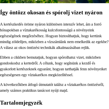
Így öntözz okosan és spórolj vizet nyáron
A kertészkedés öröme nyáron különösen intenzív lehet, ám a forró
hónapokban a víztakarékosság kulcsfontosságú a növényeink
egészségének megőrzéséhez. Hogyan biztosíthatjuk, hogy kertünk
mindig zöldelljen, miközben a vízszámlánk nem emelkedik az egekbe?
A válasz az okos öntözési technikák alkalmazásában rejlik.
Ebben a cikkben bemutatjuk, hogyan spórolhatsz vizet, miközben
gondoskodsz a kertedről. A célunk, hogy segítsünk a kezdő és
gyakorlott kertészeknek egyaránt, hogyan tarthatják fenn növényeiket
egészségesen egy víztakarékos megközelítéssel.
A következőkben átfogó útmutatót találsz a víztakarékos öntözésről,
amely számos praktikus tanácsot nyújt majd.
Tartalomjegyzék