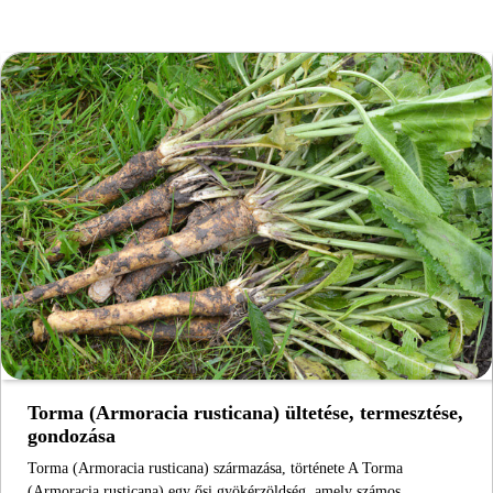
Torma (Armoracia rusticana) ültetése, termesztése,
gondozása
Torma (Armoracia rusticana) származása, története A Torma
(Armoracia rusticana) egy ősi gyökérzöldség, amely számos