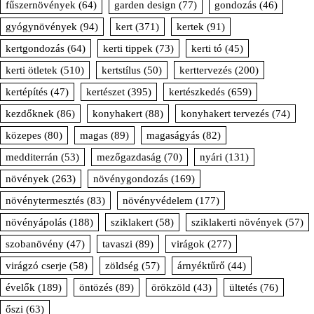
fűszernövények
(64)
garden design
(77)
gondozás
(46)
gyógynövények
(94)
kert
(371)
kertek
(91)
kertgondozás
(64)
kerti tippek
(73)
kerti tó
(45)
kerti ötletek
(510)
kertstílus
(50)
kerttervezés
(200)
kertépítés
(47)
kertészet
(395)
kertészkedés
(659)
kezdőknek
(86)
konyhakert
(88)
konyhakert tervezés
(74)
közepes
(80)
magas
(89)
magaságyás
(82)
medditerrán
(53)
mezőgazdaság
(70)
nyári
(131)
növények
(263)
növénygondozás
(169)
növénytermesztés
(83)
növényvédelem
(177)
növényápolás
(188)
sziklakert
(58)
sziklakerti növények
(57)
szobanövény
(47)
tavaszi
(89)
virágok
(277)
virágzó cserje
(58)
zöldség
(57)
árnyéktűrő
(44)
évelők
(189)
öntözés
(89)
örökzöld
(43)
ültetés
(76)
őszi
(63)