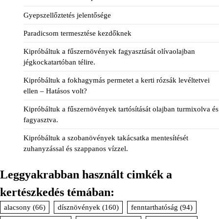
Gyepszellőztetés jelentősége
Paradicsom termesztése kezdőknek
Kipróbáltuk a fűszernövények fagyasztását olívaolajban
jégkockatartóban télire.
Kipróbáltuk a fokhagymás permetet a kerti rózsák levéltetvei
ellen – Hatásos volt?
Kipróbáltuk a fűszernövények tartósítását olajban turmixolva és
fagyasztva.
Kipróbáltuk a szobanövények takácsatka mentesítését
zuhanyzással és szappanos vízzel.
Leggyakrabban használt cimkék a
kertészkedés témában:
alacsony
(66)
dísznövények
(160)
fenntarthatóság
(94)