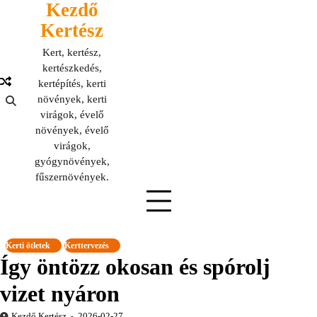
Kezdő
Skip
to
Kertész
content
Kert, kertész,
kertészkedés,
kertépítés, kerti
növények, kerti
virágok, évelő
növények, évelő
virágok,
gyógynövények,
fűszernövények.
Kerti ötletek
Kerttervezés
Így öntözz okosan és spórolj
vizet nyáron
Kezdő Kertész
2026-02-27