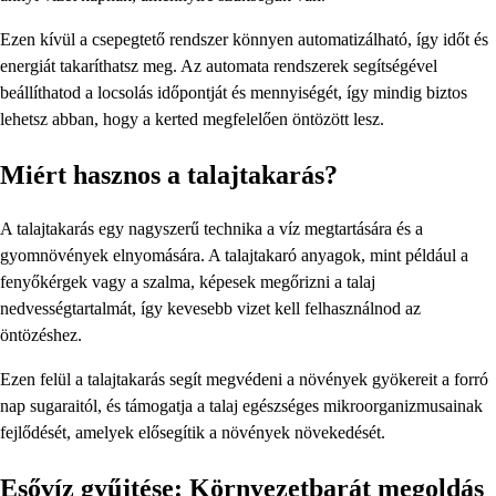
Ezen kívül a csepegtető rendszer könnyen automatizálható, így időt és
energiát takaríthatsz meg. Az automata rendszerek segítségével
beállíthatod a locsolás időpontját és mennyiségét, így mindig biztos
lehetsz abban, hogy a kerted megfelelően öntözött lesz.
Miért hasznos a talajtakarás?
A talajtakarás egy nagyszerű technika a víz megtartására és a
gyomnövények elnyomására. A talajtakaró anyagok, mint például a
fenyőkérgek vagy a szalma, képesek megőrizni a talaj
nedvességtartalmát, így kevesebb vizet kell felhasználnod az
öntözéshez.
Ezen felül a talajtakarás segít megvédeni a növények gyökereit a forró
nap sugaraitól, és támogatja a talaj egészséges mikroorganizmusainak
fejlődését, amelyek elősegítik a növények növekedését.
Esővíz gyűjtése: Környezetbarát megoldás