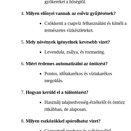
gyökereket a hőségtől.
Milyen előnyei vannak az esővíz gyűjtésének?
Csökkenti a csapvíz felhasználást és kíméli a
természetes vízkészleteket.
Mely növények igényelnek kevesebb vizet?
Levendula, zsálya, és rozmaring.
Miért érdemes automatizálni az öntözést?
Pontos, időtakarékos és víztakarékos
megoldás.
Hogyan kerüld el a túlöntözést?
Használj talajnedvesség-érzékelőt és öntözz
ritkábban, de alaposan.
Milyen eszközökkel spórolhatsz vizet?
Csepegtető rendszer és esővízgyűjtő.