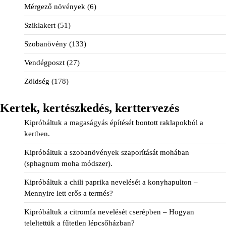
Mérgező növények
(6)
Sziklakert
(51)
Szobanövény
(133)
Vendégposzt
(27)
Zöldség
(178)
Kertek, kertészkedés, kerttervezés
Kipróbáltuk a magaságyás építését bontott raklapokból a
kertben.
Kipróbáltuk a szobanövények szaporítását mohában
(sphagnum moha módszer).
Kipróbáltuk a chili paprika nevelését a konyhapulton –
Mennyire lett erős a termés?
Kipróbáltuk a citromfa nevelését cserépben – Hogyan
teleltettük a fűtetlen lépcsőházban?