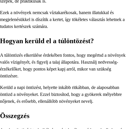
szépek, de praktikusak is.
Ezek a növények nemcsak víztakarékosak, hanem illatukkal és
megjelenésükkel is díszítik a kertet, így tökéletes választás lehetnek a
tudatos kertészek számára.
Hogyan kerüld el a túlöntözést?
A túlöntözés elkerülése érdekében fontos, hogy megértsd a növények
valós vízigényét, és figyelj a talaj állapotára. Használj nedvesség-
érzékelőket, hogy pontos képet kapj arról, mikor van szükség
öntözésre.
Kerüld a napi öntözést, helyette inkább ritkábban, de alaposabban
öntözd a növényeket. Ezzel biztosítod, hogy a gyökerek mélyebbre
nőjenek, és erősebb, ellenállóbb növényeket nevelj.
Összegzés