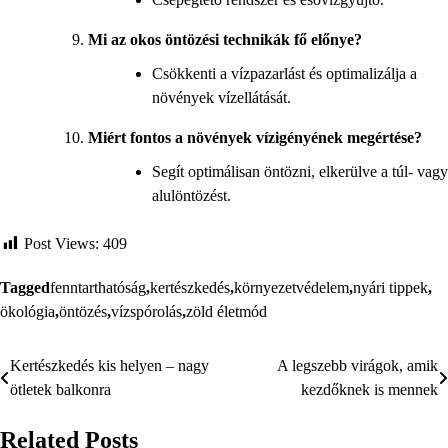
Mi az okos öntözési technikák fő előnye?
Csökkenti a vízpazarlást és optimalizálja a
növények vízellátását.
Miért fontos a növények vízigényének megértése?
Segít optimálisan öntözni, elkerülve a túl- vagy
alulöntözést.
Post Views:
409
Tagged
fenntarthatóság
,
kertészkedés
,
környezetvédelem
,
nyári tippek
,
ökológia
,
öntözés
,
vízspórolás
,
zöld életmód
Kertészkedés kis helyen – nagy
A legszebb virágok, amik
Bejegyzés
ötletek balkonra
kezdőknek is mennek
navigáció
Related Posts