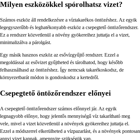
Milyen eszközökkel spórolhatsz vizet?
Számos eszköz áll rendelkezésre a víztakarékos öntözéshez. Az egyik
legegyszerűbb és leghatékonyabb eszköz a csepegtető öntözőrendszer.
Ez a rendszer közvetlenül a növény gyökereihez juttatja el a vizet,
minimalizálva a párolgást.
Egy másik hasznos eszköz az esővízgyűjtő rendszer. Ezzel a
megoldással az esővizet gyűjtheted és tárolhatod, hogy később
felhasználhasd az öntözéshez. Így nemcsak takarékoskodsz, de
környezetbarát módon is gondoskodsz a kertedről.
Csepegtető öntözőrendszer előnyei
A csepegtető öntözőrendszer számos előnnyel jár. Az egyik
legnagyobb előnye, hogy jelentős mennyiségű víz takarítható meg
vele, mivel a vizet közvetlenül a növények gyökereihez juttatja el.
Ezzel a módszerrel elkerülheted a vízpazarlást, és a növények pontosan
annyi vizet kapnak, amennyire szükségük van.