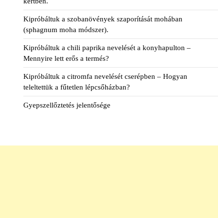
kertben.
Kipróbáltuk a szobanövények szaporítását mohában
(sphagnum moha módszer).
Kipróbáltuk a chili paprika nevelését a konyhapulton –
Mennyire lett erős a termés?
Kipróbáltuk a citromfa nevelését cserépben – Hogyan
teleltettük a fűtetlen lépcsőházban?
Gyepszellőztetés jelentősége