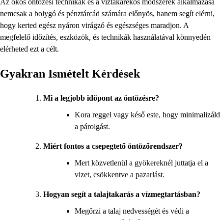
Az okos öntözési technikák és a víztakarékos módszerek alkalmazása
nemcsak a bolygó és pénztárcád számára előnyös, hanem segít elérni,
hogy kerted egész nyáron virágzó és egészséges maradjon. A
megfelelő időzítés, eszközök, és technikák használatával könnyedén
elérheted ezt a célt.
Gyakran Ismételt Kérdések
Mi a legjobb időpont az öntözésre?
Kora reggel vagy késő este, hogy minimalizáld
a párolgást.
Miért fontos a csepegtető öntözőrendszer?
Mert közvetlenül a gyökereknél juttatja el a
vizet, csökkentve a pazarlást.
Hogyan segít a talajtakarás a vízmegtartásban?
Megőrzi a talaj nedvességét és védi a