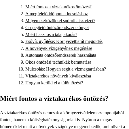
Miért fontos a víztakarékos öntözés?
A megfelelő időpont a locsoláshoz
Milyen eszközökkel spórolhatsz vizet?
Csepegtető öntözőrendszer előnyei
Miért hasznos a talajtakarás?
Esővíz gyűjtése: Környezetbarát megoldás
A növények vízigényének megértése
Automata öntözőrendszerek használata
Okos öntözési technikák bemutatása
Mulcsolás: Hogyan segít a vízmegtartásban?
Víztakarékos növények kiválasztása
Hogyan kerüld el a túlöntözést?
Miért fontos a víztakarékos öntözés?
A víztakarékos öntözés nemcsak a környezetvédelem szempontjából
fontos, hanem a költséghatékonyság miatt is. Nyáron a magas
hőmérséklet miatt a növények vízigénye megemelkedik, ami növeli a