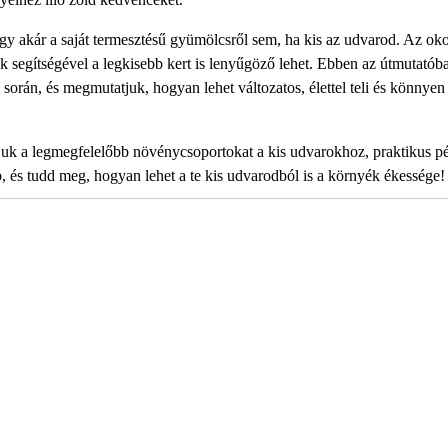
gy akár a saját termesztésű gyümölcsről sem, ha kis az udvarod. Az ok
k segítségével a legkisebb kert is lenyűgöző lehet. Ebben az útmutatób
során, és megmutatjuk, hogyan lehet változatos, élettel teli és könnyen
atjuk a legmegfelelőbb növénycsoportokat a kis udvarokhoz, praktikus p
b, és tudd meg, hogyan lehet a te kis udvarodból is a környék ékessége!