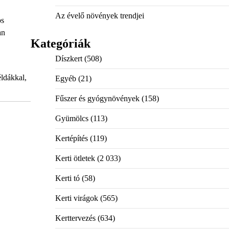
Az évelő növények trendjei
os
an
Kategóriák
Díszkert
(508)
éldákkal,
Egyéb
(21)
Fűszer és gyógynövények
(158)
Gyümölcs
(113)
Kertépítés
(119)
Kerti ötletek
(2 033)
Kerti tó
(58)
Kerti virágok
(565)
Kerttervezés
(634)