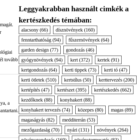
Leggyakrabban használt cimkék a
kertészkedés témában:
 magát.
alacsony
(66)
dísznövények
(160)
r
fenntarthatóság
(94)
fűszernövények
(64)
garden design
(77)
gondozás
(46)
ológiai
él tovább
gyógynövények
(94)
kert
(372)
kertek
(91)
kertgondozás
(64)
kerti tippek
(73)
kerti tó
(47)
kerti ötletek
(510)
kertstílus
(50)
kerttervezés
(200)
kertépítés
(47)
kertészet
(395)
kertészkedés
(662)
kezdőknek
(88)
konyhakert
(88)
ya, a
konyhakert tervezés
(74)
közepes
(80)
magas
(89)
antartani.
magaságyás
(82)
medditerrán
(53)
mezőgazdaság
(70)
nyári
(131)
növények
(264)
növénygondozás
(169)
növénytermesztés
(83)