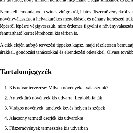
Nem kell lemondanod a színes virágokról, illatos fűszernövényekről va
növényválasztás, a helytakarékos megoldások és néhány kertészeti trük
lépésről lépésre végigvesszük, mire érdemes figyelni a növényválasztás 
fenntartható kertet létrehozni kis térben is.
A cikk elején átfogó tervezési tippeket kapsz, majd részletesen bemut
árakkal, gondozási tanácsokkal és elrendezési ötletekkel. Olvass továb
Tartalomjegyzék
Kis udvar tervezése: Milyen növényeket válasszunk?
Árnyéktűrő növények kis udvarra: Legjobb fajták
Virágos növények, amelyek kevés helyen is szépek
Alacsony termetű cserjék kis udvarokra
Fűszernövények termesztése kis udvarban