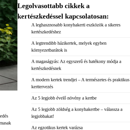
Legolvasottabb cikkek a
kertészkedéssel kapcsolatosan:
A leghasznosabb konyhakerti eszközök a sikeres
kertészkedéshez
A legtrendibb házikertek, melyek egyben
környezetbarátok is
A magaságyás: Az egyszerű és hatékony módja a
kertészkedésnek
A modern kertek trendjei – A természetes és praktikus
kerttervezés
Az 5 legjobb évelő növény a kertbe
Az 5 legjobb zöldség a konyhakertbe – válassza a
kedés
legjobbakat!
lmasak
Az egzotikus kertek varázsa