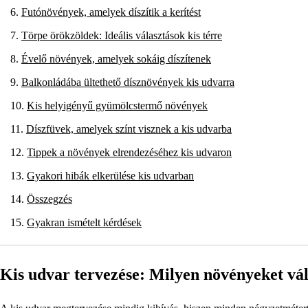
Futónövények, amelyek díszítik a kerítést
Törpe örökzöldek: Ideális választások kis térre
Évelő növények, amelyek sokáig díszítenek
Balkonládába ültethető dísznövények kis udvarra
Kis helyigényű gyümölcstermő növények
Díszfüvek, amelyek színt visznek a kis udvarba
Tippek a növények elrendezéséhez kis udvaron
Gyakori hibák elkerülése kis udvarban
Összegzés
Gyakran ismételt kérdések
Kis udvar tervezése: Milyen növényeket vá