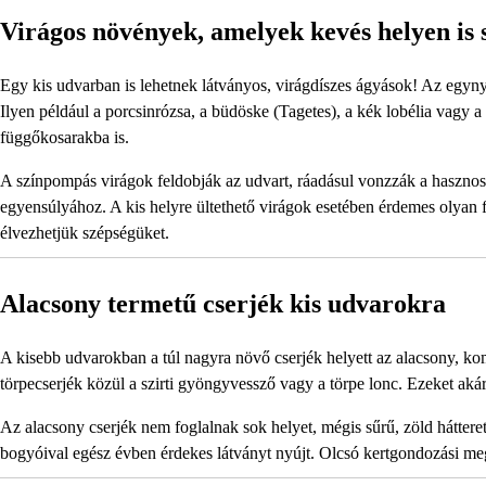
Virágos növények, amelyek kevés helyen is 
Egy kis udvarban is lehetnek látványos, virágdíszes ágyások! Az egynyár
Ilyen például a porcsinrózsa, a büdöske (Tagetes), a kék lobélia vagy
függőkosarakba is.
A színpompás virágok feldobják az udvart, ráadásul vonzzák a hasznos 
egyensúlyához. A kis helyre ültethető virágok esetében érdemes olyan f
élvezhetjük szépségüket.
Alacsony termetű cserjék kis udvarokra
A kisebb udvarokban a túl nagyra növő cserjék helyett az alacsony, komp
törpecserjék közül a szirti gyöngyvessző vagy a törpe lonc. Ezeket akár
Az alacsony cserjék nem foglalnak sok helyet, mégis sűrű, zöld hátteret
bogyóival egész évben érdekes látványt nyújt. Olcsó kertgondozási meg