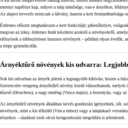
A kis udvar megtervezése mindig kihívás, hiszen minden négyzetmétert 
mennyi napfényt kap, milyen a talaj minősége, van-e árnyékos, félárnyé
Az alapos tervezés nemcsak a látvány, hanem a kert fenntarthatósága s
Érdemes először meghatározni a kert funkcióját: pihenőhelyet, virágosk
megvan az irány, érdemes listát készíteni azokról a növényekről, amelyek
előnyösek a többszörösen hasznos növények – például olyan évelők, a
a törpe gyümölcsfák.
Árnyéktűrő növények kis udvarra: Legjobb
Sok kis udvarban az árnyék jelenti a legnagyobb kihívást, hiszen a há
Szerencsére rengeteg árnyéktűrő növény közül választhatunk, melyek il
tűzeső (Heuchera), a nagy meténg (Vinca major), a borostyán, vagy az 
Az árnyéktűrő növények általában kevés gondozást igényelnek, sőt, sok 
növények, mint a kis télizöld (Vinca minor) vagy a talajtakaró veroni
részeken – ráadásul ezek olcsó kertgondozási megoldást is jelentenek.