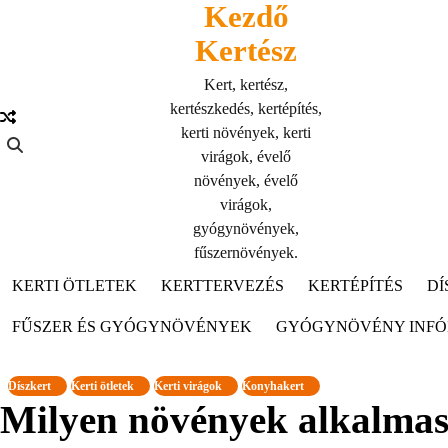
Kezdő
Skip
to
Kertész
content
Kert, kertész,
kertészkedés, kertépítés,
kerti növények, kerti
virágok, évelő
növények, évelő
virágok,
gyógynövények,
fűszernövények.
KERTI ÖTLETEK
KERTTERVEZÉS
KERTÉPÍTÉS
DÍ
FŰSZER ÉS GYÓGYNÖVÉNYEK
GYÓGYNÖVÉNY INF
Díszkert
Kerti ötletek
Kerti virágok
Konyhakert
Milyen növények alkalmas