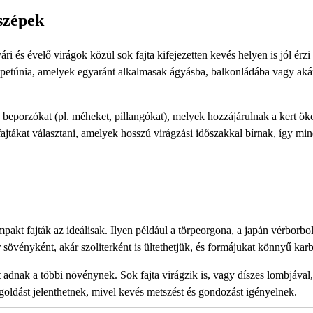
szépek
i és évelő virágok közül sok fajta kifejezetten kevés helyen is jól érzi
 a petúnia, amelyek egyaránt alkalmasak ágyásba, balkonládába vagy aká
beporzókat (pl. méheket, pillangókat), melyek hozzájárulnak a kert ök
ajtákat választani, amelyek hosszú virágzási időszakkal bírnak, így min
akt fajták az ideálisak. Ilyen például a törpeorgona, a japán vérborbol
 sövényként, akár szoliterként is ültethetjük, és formájukat könnyű karb
 adnak a többi növénynek. Sok fajta virágzik is, vagy díszes lombjával,
oldást jelenthetnek, mivel kevés metszést és gondozást igényelnek.