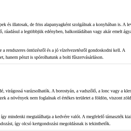
k és illatosak, de friss alapanyagként szolgálnak a konyhában is. A le
ő, ráadásul a legtöbbjük edényben, balkonládában vagy akár emelt ágy
a rendszeres öntözésről és a jó vízelvezetésről gondoskodni kell. A
t, hanem pénzt is spórolhatunk a bolti fűszervásárláson.
dé, virágossá varázsolhatók. A borostyán, a vadszőlő, a lonc vagy a kle
zek a növények nem foglalnak el értékes területet a földön, viszont zöld
, így mindenki megtalálhatja a kedvére valót. A megfelelő támaszték kia
ozást, így olcsó kertgondozási megoldásnak is tekinthetők.