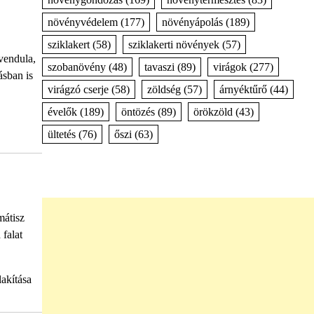
növényvédelem
(177)
növényápolás
(189)
sziklakert
(58)
sziklakerti növények
(57)
vendula,
szobanövény
(48)
tavaszi
(89)
virágok
(277)
ásban is
virágzó cserje
(58)
zöldség
(57)
árnyéktűrő
(44)
évelők
(189)
öntözés
(89)
örökzöld
(43)
ültetés
(76)
őszi
(63)
mátisz
 falat
lakítása