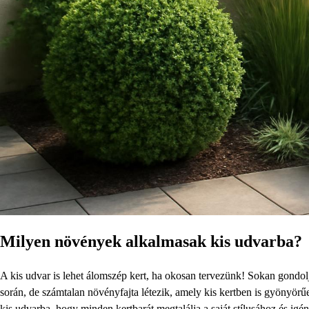
Milyen növények alkalmasak kis udvarba?
A kis udvar is lehet álomszép kert, ha okosan tervezünk! Sokan gondo
során, de számtalan növényfajta létezik, amely kis kertben is gyönyör
kis udvarba, hogy minden kertbarát megtalálja a saját stílusához és igé