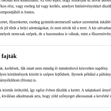
okosan kell kihasználni. Az első lépés, hogy felmérjük az udvar adotts
kos rész, vagy esetleg fal vagy kerítés, amelyet futónövényekkel díszí
zempontjából is fontos.
ertet, fűszerkertet, esetleg gyümölcstermesztő sarkot szeretnénk inkáb
 jól tűrik a helyi adottságokat, és nem növik túl a teret. A kis udvarba
melyek nemcsak szépek, de a hasznunkra is válnak, mint a fűszernövé
 fajták
zak, kerítések, fák miatt nem mindig ér mindenhová közvetlen napfény.
yen körülmények között is szépen fejlődnek. Ilyenek például a páfrány
árnyékliliom (Hosta) is.
köztük örökzöld, így egész évben díszítik a kertet. A talajtakaró árny
ka, kiválóan alkalmasak arra, hogy zöld szőnyeget alkossanak a kevésbé