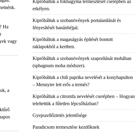
ágait:
Kipróbáltuk a fokhagyma termesztését cserépben az
thetnénk.
erkélyen.
Kipróbáltuk a szobanövények portalanítását és
b? Ha
fényesítését banánhéjjal.
n
Kipróbáltuk a magaságyás építését bontott
nyek vagy
raklapokból a kertben.
Kipróbáltuk a szobanövények szaporítását mohában
(sphagnum moha módszer).
Kipróbáltuk a chili paprika nevelését a konyhapulton
– Mennyire lett erős a termés?
ok, a
Kipróbáltuk a citromfa nevelését cserépben – Hogyan
teleltettük a fűtetlen lépcsőházban?
éktűrő
Gyepszellőztetés jelentősége
 napos
Paradicsom termesztése kezdőknek