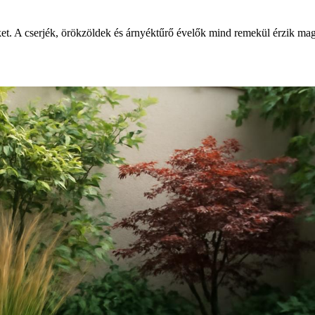
ket. A cserjék, örökzöldek és árnyéktűrő évelők mind remekül érzik ma