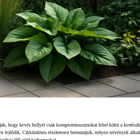
lják, hogy kevés hellyel csak kompromisszumokat lehet kötni a kertész
űen fejlődik. Cikkünkben részletesen bemutatjuk, milyen növények alka
nyeihez illő zöld kedvenceket.