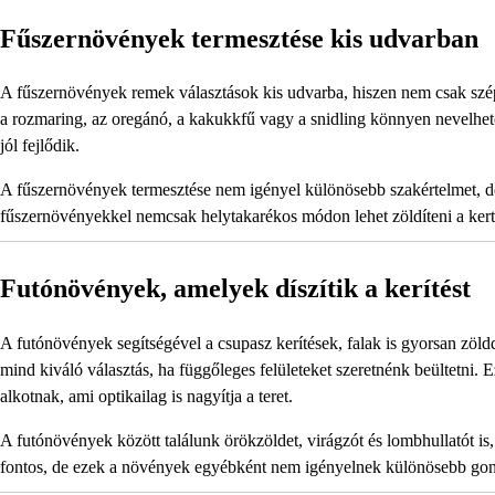
Fűszernövények termesztése kis udvarban
A fűszernövények remek választások kis udvarba, hiszen nem csak szépe
a rozmaring, az oregánó, a kakukkfű vagy a snidling könnyen nevelhet
jól fejlődik.
A fűszernövények termesztése nem igényel különösebb szakértelmet, de 
fűszernövényekkel nemcsak helytakarékos módon lehet zöldíteni a kerte
Futónövények, amelyek díszítik a kerítést
A futónövények segítségével a csupasz kerítések, falak is gyorsan zöld
mind kiváló választás, ha függőleges felületeket szeretnénk beültetni. E
alkotnak, ami optikailag is nagyítja a teret.
A futónövények között találunk örökzöldet, virágzót és lombhullatót is
fontos, de ezek a növények egyébként nem igényelnek különösebb gond