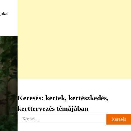
gukat
Keresés: kertek, kertészkedés,
kerttervezés témájában
Keresés: