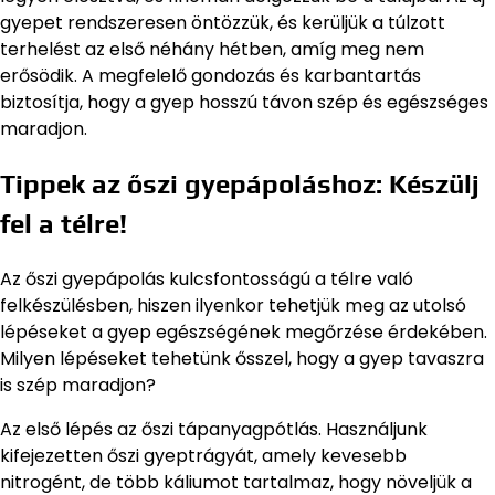
gyepet rendszeresen öntözzük, és kerüljük a túlzott
terhelést az első néhány hétben, amíg meg nem
erősödik. A megfelelő gondozás és karbantartás
biztosítja, hogy a gyep hosszú távon szép és egészséges
maradjon.
Tippek az őszi gyepápoláshoz: Készülj
fel a télre!
Az őszi gyepápolás kulcsfontosságú a télre való
felkészülésben, hiszen ilyenkor tehetjük meg az utolsó
lépéseket a gyep egészségének megőrzése érdekében.
Milyen lépéseket tehetünk ősszel, hogy a gyep tavaszra
is szép maradjon?
Az első lépés az őszi tápanyagpótlás. Használjunk
kifejezetten őszi gyeptrágyát, amely kevesebb
nitrogént, de több káliumot tartalmaz, hogy növeljük a