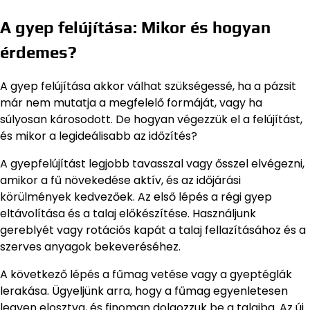
A gyep felújítása: Mikor és hogyan
érdemes?
A gyep felújítása akkor válhat szükségessé, ha a pázsit
már nem mutatja a megfelelő formáját, vagy ha
súlyosan károsodott. De hogyan végezzük el a felújítást,
és mikor a legideálisabb az időzítés?
A gyepfelújítást legjobb tavasszal vagy ősszel elvégezni,
amikor a fű növekedése aktív, és az időjárási
körülmények kedvezőek. Az első lépés a régi gyep
eltávolítása és a talaj előkészítése. Használjunk
gereblyét vagy rotációs kapát a talaj fellazításához és a
szerves anyagok bekeveréséhez.
A következő lépés a fűmag vetése vagy a gyeptéglák
lerakása. Ügyeljünk arra, hogy a fűmag egyenletesen
legyen elosztva, és finoman dolgozzuk be a talajba. Az új