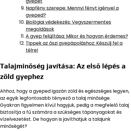
gyepet
Napfény szerepe: Mennyi fényt igényel a
gyeped?
Biológiai védekezés: Vegyszermentes
megoldások
A gyep felújítása: Mikor és hogyan érdemes?
Tippek az őszi gyepápoláshoz: Készülj fel a
télre!
Talajminőség javítása: Az első lépés a
zöld gyephez
Ahhoz, hogy a gyeped igazán zöld és egészséges legyen,
az egyik legfontosabb tényező a talaj minősége.
Gyakran figyelmen kívül hagyjuk, pedig a megfelelő talaj
biztosítja a fű számára a szükséges tápanyagokat és
vízelvezetést. De hogyan is javíthatjuk a talajunk
minőségét?