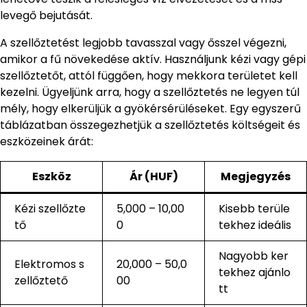
levegő bejutását.
A szellőztetést legjobb tavasszal vagy ősszel végezni,
amikor a fű növekedése aktív. Használjunk kézi vagy gépi
szellőztetőt, attól függően, hogy mekkora területet kell
kezelni. Ügyeljünk arra, hogy a szellőztetés ne legyen túl
mély, hogy elkerüljük a gyökérsérüléseket. Egy egyszerű
táblázatban összegezhetjük a szellőztetés költségeit és
eszközeinek árát:
Eszköz
Ár (HUF)
Megjegyzés
Kézi szellőzte
5,000 – 10,00
Kisebb terüle
tő
0
tekhez ideális
Nagyobb ker
Elektromos s
20,000 – 50,0
tekhez ajánlo
zellőztető
00
tt