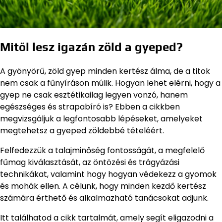
Mitől lesz igazán zöld a gyeped?
A gyönyörű, zöld gyep minden kertész álma, de a titok
nem csak a fűnyíráson múlik. Hogyan lehet elérni, hogy a
gyep ne csak esztétikailag legyen vonzó, hanem
egészséges és strapabíró is? Ebben a cikkben
megvizsgáljuk a legfontosabb lépéseket, amelyeket
megtehetsz a gyeped zöldebbé tételéért.
Felfedezzük a talajminőség fontosságát, a megfelelő
fűmag kiválasztását, az öntözési és trágyázási
technikákat, valamint hogy hogyan védekezz a gyomok
és mohák ellen. A célunk, hogy minden kezdő kertész
számára érthető és alkalmazható tanácsokat adjunk.
Itt találhatod a cikk tartalmát, amely segít eligazodni a