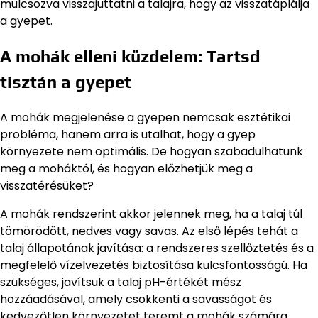
mulcsozva visszajuttatni a talajra, hogy az visszatáplálja
a gyepet.
A mohák elleni küzdelem: Tartsd
tisztán a gyepet
A mohák megjelenése a gyepen nemcsak esztétikai
probléma, hanem arra is utalhat, hogy a gyep
környezete nem optimális. De hogyan szabadulhatunk
meg a moháktól, és hogyan előzhetjük meg a
visszatérésüket?
A mohák rendszerint akkor jelennek meg, ha a talaj túl
tömörödött, nedves vagy savas. Az első lépés tehát a
talaj állapotának javítása: a rendszeres szellőztetés és a
megfelelő vízelvezetés biztosítása kulcsfontosságú. Ha
szükséges, javítsuk a talaj pH-értékét mész
hozzáadásával, amely csökkenti a savasságot és
kedvezőtlen környezetet teremt a mohák számára.