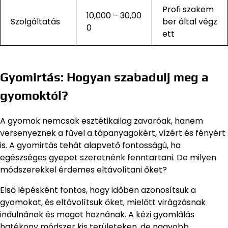
Profi szakem
10,000 – 30,00
Szolgáltatás
ber által végz
0
ett
Gyomirtás: Hogyan szabadulj meg a
gyomoktól?
A gyomok nemcsak esztétikailag zavaróak, hanem
versenyeznek a fűvel a tápanyagokért, vízért és fényért
is. A gyomirtás tehát alapvető fontosságú, ha
egészséges gyepet szeretnénk fenntartani. De milyen
módszerekkel érdemes eltávolítani őket?
Első lépésként fontos, hogy időben azonosítsuk a
gyomokat, és eltávolítsuk őket, mielőtt virágzásnak
indulnának és magot hoznának. A kézi gyomlálás
hatékony módszer kis területeken, de nagyobb