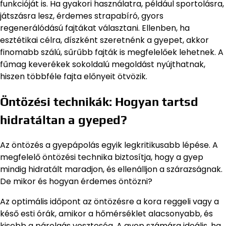
funkcióját is. Ha gyakori használatra, például sportolásra,
játszásra lesz, érdemes strapabíró, gyors
regenerálódású fajtákat választani. Ellenben, ha
esztétikai célra, díszként szeretnénk a gyepet, akkor
finomabb szálú, sűrűbb fajták is megfelelőek lehetnek. A
fűmag keverékek sokoldalú megoldást nyújthatnak,
hiszen többféle fajta előnyeit ötvözik.
Öntözési technikák: Hogyan tartsd
hidratáltan a gyeped?
Az öntözés a gyepápolás egyik legkritikusabb lépése. A
megfelelő öntözési technika biztosítja, hogy a gyep
mindig hidratált maradjon, és ellenálljon a szárazságnak.
De mikor és hogyan érdemes öntözni?
Az optimális időpont az öntözésre a kora reggeli vagy a
késő esti órák, amikor a hőmérséklet alacsonyabb, és
kisebb a párolgás veszteség. A gyep számára ideális, ha