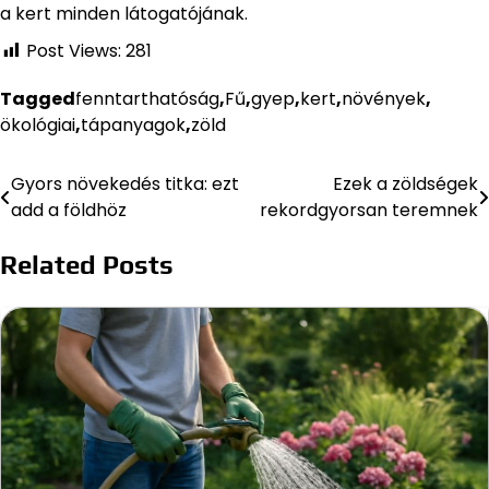
a kert minden látogatójának.
Post Views:
281
Tagged
fenntarthatóság
,
Fű
,
gyep
,
kert
,
növények
,
ökológiai
,
tápanyagok
,
zöld
Gyors növekedés titka: ezt
Ezek a zöldségek
Bejegyzés
add a földhöz
rekordgyorsan teremnek
navigáció
Related Posts