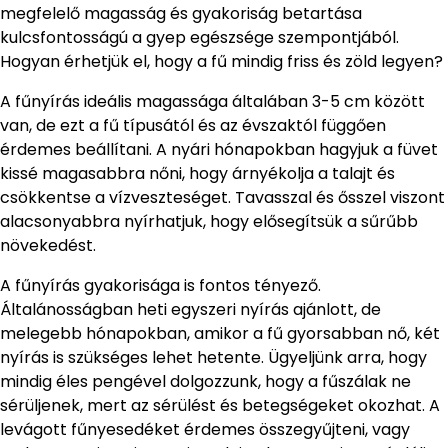
megfelelő magasság és gyakoriság betartása
kulcsfontosságú a gyep egészsége szempontjából.
Hogyan érhetjük el, hogy a fű mindig friss és zöld legyen?
A fűnyírás ideális magassága általában 3-5 cm között
van, de ezt a fű típusától és az évszaktól függően
érdemes beállítani. A nyári hónapokban hagyjuk a füvet
kissé magasabbra nőni, hogy árnyékolja a talajt és
csökkentse a vízveszteséget. Tavasszal és ősszel viszont
alacsonyabbra nyírhatjuk, hogy elősegítsük a sűrűbb
növekedést.
A fűnyírás gyakorisága is fontos tényező.
Általánosságban heti egyszeri nyírás ajánlott, de
melegebb hónapokban, amikor a fű gyorsabban nő, két
nyírás is szükséges lehet hetente. Ügyeljünk arra, hogy
mindig éles pengével dolgozzunk, hogy a fűszálak ne
sérüljenek, mert az sérülést és betegségeket okozhat. A
levágott fűnyesedéket érdemes összegyűjteni, vagy