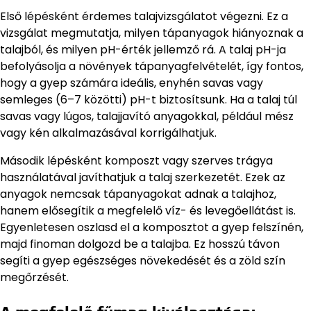
Első lépésként érdemes talajvizsgálatot végezni. Ez a
vizsgálat megmutatja, milyen tápanyagok hiányoznak a
talajból, és milyen pH-érték jellemző rá. A talaj pH-ja
befolyásolja a növények tápanyagfelvételét, így fontos,
hogy a gyep számára ideális, enyhén savas vagy
semleges (6–7 közötti) pH-t biztosítsunk. Ha a talaj túl
savas vagy lúgos, talajjavító anyagokkal, például mész
vagy kén alkalmazásával korrigálhatjuk.
Második lépésként komposzt vagy szerves trágya
használatával javíthatjuk a talaj szerkezetét. Ezek az
anyagok nemcsak tápanyagokat adnak a talajhoz,
hanem elősegítik a megfelelő víz- és levegőellátást is.
Egyenletesen oszlasd el a komposztot a gyep felszínén,
majd finoman dolgozd be a talajba. Ez hosszú távon
segíti a gyep egészséges növekedését és a zöld szín
megőrzését.