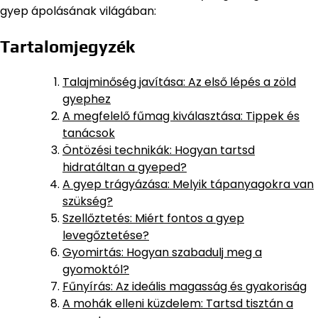
gyep ápolásának világában:
Tartalomjegyzék
Talajminőség javítása: Az első lépés a zöld
gyephez
A megfelelő fűmag kiválasztása: Tippek és
tanácsok
Öntözési technikák: Hogyan tartsd
hidratáltan a gyeped?
A gyep trágyázása: Melyik tápanyagokra van
szükség?
Szellőztetés: Miért fontos a gyep
levegőztetése?
Gyomirtás: Hogyan szabadulj meg a
gyomoktól?
Fűnyírás: Az ideális magasság és gyakoriság
A mohák elleni küzdelem: Tartsd tisztán a