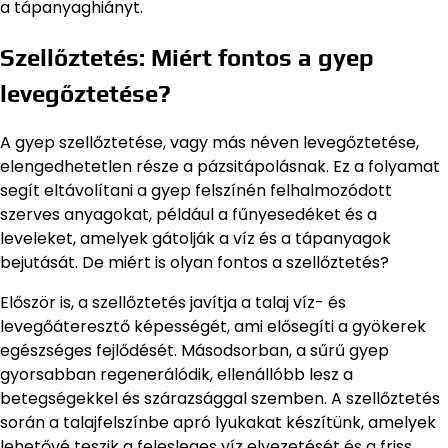
a tápanyaghiányt.
Szellőztetés: Miért fontos a gyep
levegőztetése?
A gyep szellőztetése, vagy más néven levegőztetése,
elengedhetetlen része a pázsitápolásnak. Ez a folyamat
segít eltávolítani a gyep felszínén felhalmozódott
szerves anyagokat, például a fűnyesedéket és a
leveleket, amelyek gátolják a víz és a tápanyagok
bejutását. De miért is olyan fontos a szellőztetés?
Először is, a szellőztetés javítja a talaj víz- és
levegőáteresztő képességét, ami elősegíti a gyökerek
egészséges fejlődését. Másodsorban, a sűrű gyep
gyorsabban regenerálódik, ellenállóbb lesz a
betegségekkel és szárazsággal szemben. A szellőztetés
során a talajfelszínbe apró lyukakat készítünk, amelyek
lehetővé teszik a felesleges víz elvezetését és a friss