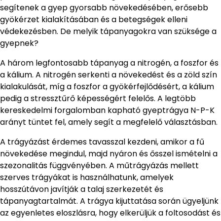
segítenek a gyep gyorsabb növekedésében, erősebb
gyökérzet kialakításában és a betegségek elleni
védekezésben. De melyik tápanyagokra van szüksége a
gyepnek?
A három legfontosabb tápanyag a nitrogén, a foszfor és
a kálium. A nitrogén serkenti a növekedést és a zöld szín
kialakulását, míg a foszfor a gyökérfejlődésért, a kálium
pedig a stressztűrő képességért felelős. A legtöbb
kereskedelmi forgalomban kapható gyeptrágya N-P-K
arányt tüntet fel, amely segít a megfelelő választásban.
A trágyázást érdemes tavasszal kezdeni, amikor a fű
növekedése megindul, majd nyáron és ősszel ismételni a
szezonalitás függvényében. A műtrágyázás mellett
szerves trágyákat is használhatunk, amelyek
hosszútávon javítják a talaj szerkezetét és
tápanyagtartalmát. A trágya kijuttatása során ügyeljünk
az egyenletes eloszlásra, hogy elkerüljük a foltosodást és