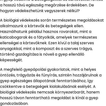
a hosszú távú egészség megőrzése érdekében. De
hogyan védekezhetünk vegyszerek nélkül?
A biológiai védekezés során természetes megoldásokat
alkalmazunk a kártevők és betegségek ellen.
Használhatunk például hasznos rovarokat, mint a
katicabogarak és a fátyolkák, amelyek természetes
ellenségei a kártevőknek. Ezen kívül a talaj szerves
anyagokkal, mint a komposzt és a szerves trágya,
történő gazdagítása is növeli a gyep ellenálló
képességét.
A megfelelő gyepápolási gyakorlatok, mint a helyes
öntözés, trágyázás és fűnyírás, szintén hozzájárulnak a
gyep egészséges állapotának fenntartásához, így
csökkentve a betegségek kialakulásának esélyét. A
biológiai védekezés nemcsak környezetbarát, hanem
hosszú távon fenntartható megoldást is kínál a gyep
gondozásában.