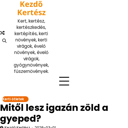
Kezdő
Skip
to
Kertész
content
Kert, kertész,
kertészkedés,
kertépítés, kerti
növények, kerti
virágok, évelő
növények, évelő
virágok,
gyógynövények,
fűszernövények.
Kerti ötletek
Mitől lesz igazán zöld a
gyeped?
Kezdő Kertész
2026-03-01