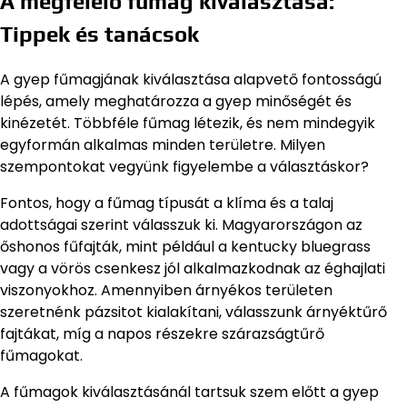
A megfelelő fűmag kiválasztása:
Tippek és tanácsok
A gyep fűmagjának kiválasztása alapvető fontosságú
lépés, amely meghatározza a gyep minőségét és
kinézetét. Többféle fűmag létezik, és nem mindegyik
egyformán alkalmas minden területre. Milyen
szempontokat vegyünk figyelembe a választáskor?
Fontos, hogy a fűmag típusát a klíma és a talaj
adottságai szerint válasszuk ki. Magyarországon az
őshonos fűfajták, mint például a kentucky bluegrass
vagy a vörös csenkesz jól alkalmazkodnak az éghajlati
viszonyokhoz. Amennyiben árnyékos területen
szeretnénk pázsitot kialakítani, válasszunk árnyéktűrő
fajtákat, míg a napos részekre szárazságtűrő
fűmagokat.
A fűmagok kiválasztásánál tartsuk szem előtt a gyep