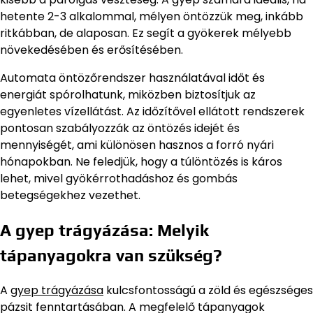
hetente 2-3 alkalommal, mélyen öntözzük meg, inkább
ritkábban, de alaposan. Ez segít a gyökerek mélyebb
növekedésében és erősítésében.
Automata öntözőrendszer használatával időt és
energiát spórolhatunk, miközben biztosítjuk az
egyenletes vízellátást. Az időzítővel ellátott rendszerek
pontosan szabályozzák az öntözés idejét és
mennyiségét, ami különösen hasznos a forró nyári
hónapokban. Ne feledjük, hogy a túlöntözés is káros
lehet, mivel gyökérrothadáshoz és gombás
betegségekhez vezethet.
A gyep trágyázása: Melyik
tápanyagokra van szükség?
A
gyep trágyázása
kulcsfontosságú a zöld és egészséges
pázsit fenntartásában. A megfelelő tápanyagok