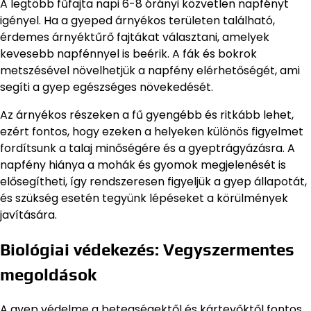
A legtöbb fűfajta napi 6-8 órányi közvetlen napfényt
igényel. Ha a gyeped árnyékos területen található,
érdemes árnyéktűrő fajtákat választani, amelyek
kevesebb napfénnyel is beérik. A fák és bokrok
metszésével növelhetjük a napfény elérhetőségét, ami
segíti a gyep egészséges növekedését.
Az árnyékos részeken a fű gyengébb és ritkább lehet,
ezért fontos, hogy ezeken a helyeken különös figyelmet
fordítsunk a talaj minőségére és a gyeptrágyázásra. A
napfény hiánya a mohák és gyomok megjelenését is
elősegítheti, így rendszeresen figyeljük a gyep állapotát,
és szükség esetén tegyünk lépéseket a körülmények
javítására.
Biológiai védekezés: Vegyszermentes
megoldások
A gyep védelme a betegségektől és kártevőktől fontos