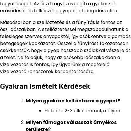
fagyállóságot. Az őszi trágyázás segíti a gyökérzet
erősödését és felkészíti a gyepet a hideg időszakra.
Másodsorban a szellőztetés és a fűnyírás is fontos az
őszi időszakban. A szellőztetéssel megszabadulhatunk a
felesleges szerves anyagoktól, így csökkentve a gombás
betegségek kockázatát. Ősszel a fűnyírást fokozatosan
csökkentsük, hogy a gyep hosszabb szálakkal vészelje át
a telet. Ne feledjük, hogy az esősebb időszakokban a
vízelvezetés is fontos, így ügyeljünk a megfelelő
vízelvezető rendszerek karbantartására.
Gyakran Ismételt Kérdések
Milyen gyakran kell öntözni a gyepet?
Hetente 2-3 alkalommal, mélyen.
Milyen fűmagot válasszak árnyékos
területre?