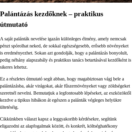
Palántázás kezdőknek – praktikus
útmutató
A saját palánták nevelése igazán különleges élmény, amely nemcsak
pénzt spórolhat neked, de sokkal egészségesebb, erősebb növényeket
is eredményezhet. Sokan azt gondolják, hogy a palántázás bonyolult,
pedig néhány alapszabály és praktikus tanács betartásával kezdőként is
sikeres lehetsz.
Ez a részletes útmutató segít abban, hogy magabiztosan vágj bele a
palántázásba, akár virágokat, akár fűszernövényeket vagy zöldségeket
szeretnél nevelni. Bemutatjuk a legfontosabb lépéseket, az eszközöktől
kezdve a tipikus hibákon át egészen a palánták végleges helyükre
ültetéséig.
Cikkünkben választ kapsz a leggyakoribb kérdésekre, segítünk
eligazodni az alapfogalmak között, és konkrét, költséghatékony