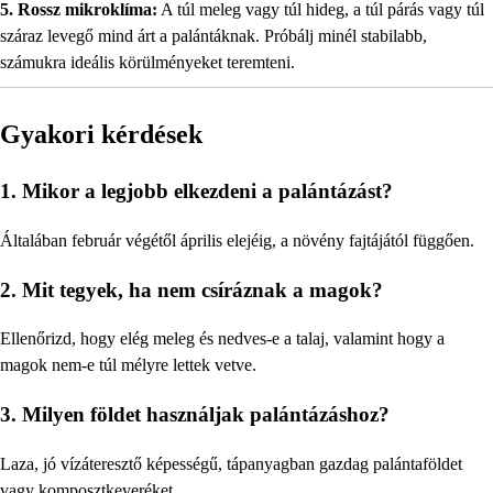
5. Rossz mikroklíma:
A túl meleg vagy túl hideg, a túl párás vagy túl
száraz levegő mind árt a palántáknak. Próbálj minél stabilabb,
számukra ideális körülményeket teremteni.
Gyakori kérdések
1. Mikor a legjobb elkezdeni a palántázást?
Általában február végétől április elejéig, a növény fajtájától függően.
2. Mit tegyek, ha nem csíráznak a magok?
Ellenőrizd, hogy elég meleg és nedves-e a talaj, valamint hogy a
magok nem-e túl mélyre lettek vetve.
3. Milyen földet használjak palántázáshoz?
Laza, jó vízáteresztő képességű, tápanyagban gazdag palántaföldet
vagy komposztkeveréket.