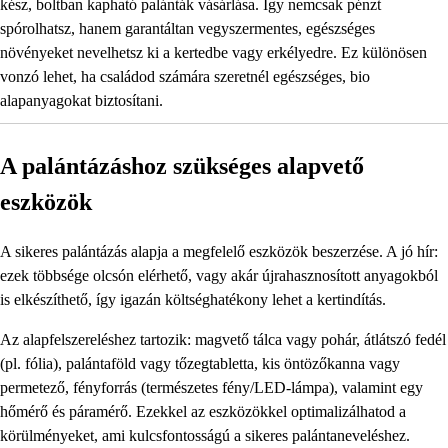
kész, boltban kapható palánták vásárlása. Így nemcsak pénzt
spórolhatsz, hanem garantáltan vegyszermentes, egészséges
növényeket nevelhetsz ki a kertedbe vagy erkélyedre. Ez különösen
vonzó lehet, ha családod számára szeretnél egészséges, bio
alapanyagokat biztosítani.
A palántázáshoz szükséges alapvető
eszközök
A sikeres palántázás alapja a megfelelő eszközök beszerzése. A jó hír:
ezek többsége olcsón elérhető, vagy akár újrahasznosított anyagokból
is elkészíthető, így igazán költséghatékony lehet a kertindítás.
Az alapfelszereléshez tartozik: magvető tálca vagy pohár, átlátszó fedél
(pl. fólia), palántaföld vagy tőzegtabletta, kis öntözőkanna vagy
permetező, fényforrás (természetes fény/LED-lámpa), valamint egy
hőmérő és páramérő. Ezekkel az eszközökkel optimalizálhatod a
körülményeket, ami kulcsfontosságú a sikeres palántaneveléshez.