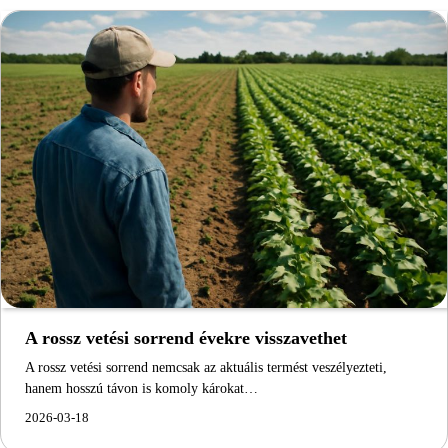
A rossz vetési sorrend évekre visszavethet
A rossz vetési sorrend nemcsak az aktuális termést veszélyezteti,
hanem hosszú távon is komoly károkat…
2026-03-18