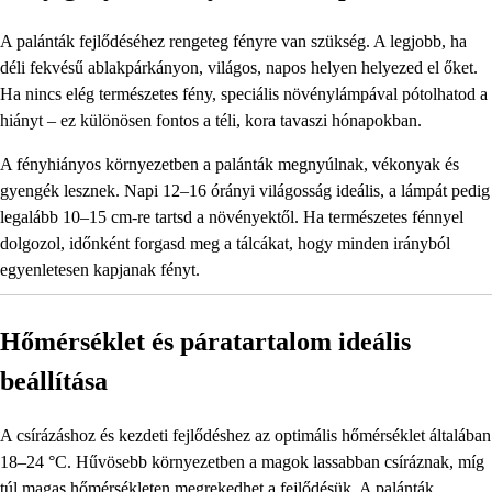
A palánták fejlődéséhez rengeteg fényre van szükség. A legjobb, ha
déli fekvésű ablakpárkányon, világos, napos helyen helyezed el őket.
Ha nincs elég természetes fény, speciális növénylámpával pótolhatod a
hiányt – ez különösen fontos a téli, kora tavaszi hónapokban.
A fényhiányos környezetben a palánták megnyúlnak, vékonyak és
gyengék lesznek. Napi 12–16 órányi világosság ideális, a lámpát pedig
legalább 10–15 cm-re tartsd a növényektől. Ha természetes fénnyel
dolgozol, időnként forgasd meg a tálcákat, hogy minden irányból
egyenletesen kapjanak fényt.
Hőmérséklet és páratartalom ideális
beállítása
A csírázáshoz és kezdeti fejlődéshez az optimális hőmérséklet általában
18–24 °C. Hűvösebb környezetben a magok lassabban csíráznak, míg
túl magas hőmérsékleten megrekedhet a fejlődésük. A palánták