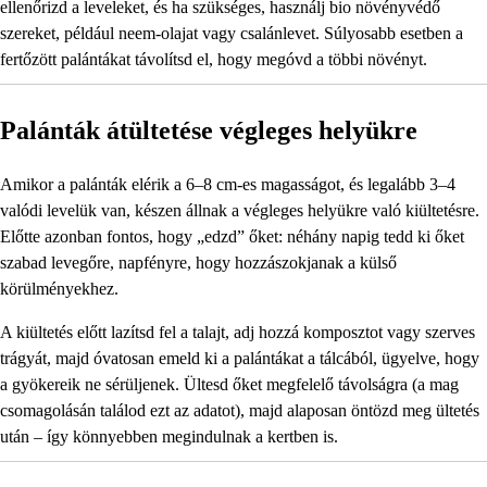
ellenőrizd a leveleket, és ha szükséges, használj bio növényvédő
szereket, például neem-olajat vagy csalánlevet. Súlyosabb esetben a
fertőzött palántákat távolítsd el, hogy megóvd a többi növényt.
Palánták átültetése végleges helyükre
Amikor a palánták elérik a 6–8 cm-es magasságot, és legalább 3–4
valódi levelük van, készen állnak a végleges helyükre való kiültetésre.
Előtte azonban fontos, hogy „edzd” őket: néhány napig tedd ki őket
szabad levegőre, napfényre, hogy hozzászokjanak a külső
körülményekhez.
A kiültetés előtt lazítsd fel a talajt, adj hozzá komposztot vagy szerves
trágyát, majd óvatosan emeld ki a palántákat a tálcából, ügyelve, hogy
a gyökereik ne sérüljenek. Ültesd őket megfelelő távolságra (a mag
csomagolásán találod ezt az adatot), majd alaposan öntözd meg ültetés
után – így könnyebben megindulnak a kertben is.