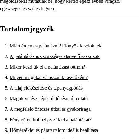
megoldásokat mutatunk be, hogy kerted egész évben virágzó,
egészséges és színes legyen.
Tartalomjegyzék
Miért érdemes palántázni? Előnyök kezdőknek
A palántázáshoz szükséges alapvető eszközök
Mikor kezdjük el a palántázást otthon?
Milyen magokat válasszunk kezdőként?
A talaj előkészítése és tápanyagpótlás
Magok vetése: lépésről lépésre útmutató
A megfelelő öntözés titkai és gyakorisága
Fényigény: hol helyezzük el a palántákat?
Hőmérséklet és páratartalom ideális beállítása