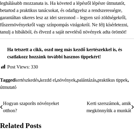
leghálásabb mozzanata is. Ha követed a lépésről lépésre útmutatót,
betartod a praktikus tanácsokat, és odafigyelsz a rendszerességre,
garantáltan sikeres lesz az idei szezonod – legyen szó zöldségekről,
fűszernövényekről vagy színpompás virágokról. Ne félj kísérletezni,
tanulj a hibákból, és élvezd a saját nevelésű növények adta örömöt!
Ha tetszett a cikk, oszd meg más kezdő kertészekkel is, és
csatlakozz hozzánk további hasznos tippekért!
Post Views:
330
Tagged
kertészkedés
,
kezdd el
,
növények
,
palántázás
,
praktikus tippek
,
útmutató
Hogyan szaporíts növényeket
Kerti szerszámok, amik
Bejegyzés
otthon?
megkönnyítik a munkát
navigáció
Related Posts