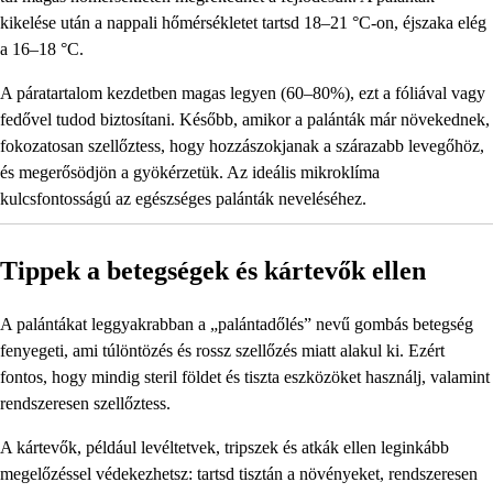
kikelése után a nappali hőmérsékletet tartsd 18–21 °C-on, éjszaka elég
a 16–18 °C.
A páratartalom kezdetben magas legyen (60–80%), ezt a fóliával vagy
fedővel tudod biztosítani. Később, amikor a palánták már növekednek,
fokozatosan szellőztess, hogy hozzászokjanak a szárazabb levegőhöz,
és megerősödjön a gyökérzetük. Az ideális mikroklíma
kulcsfontosságú az egészséges palánták neveléséhez.
Tippek a betegségek és kártevők ellen
A palántákat leggyakrabban a „palántadőlés” nevű gombás betegség
fenyegeti, ami túlöntözés és rossz szellőzés miatt alakul ki. Ezért
fontos, hogy mindig steril földet és tiszta eszközöket használj, valamint
rendszeresen szellőztess.
A kártevők, például levéltetvek, tripszek és atkák ellen leginkább
megelőzéssel védekezhetsz: tartsd tisztán a növényeket, rendszeresen