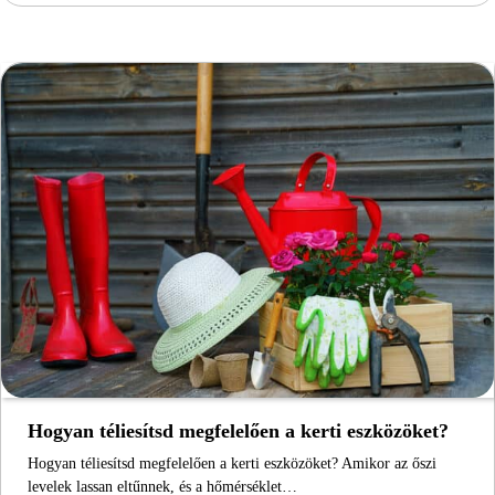
Hogyan téliesítsd megfelelően a kerti eszközöket?
Hogyan téliesítsd megfelelően a kerti eszközöket? Amikor az őszi
levelek lassan eltűnnek, és a hőmérséklet…