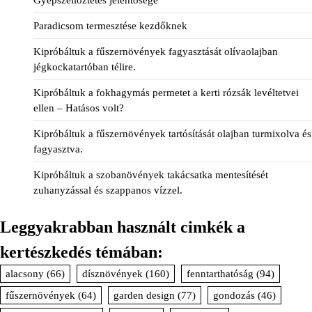
Gyepszellőztetés jelentősége
Paradicsom termesztése kezdőknek
Kipróbáltuk a fűszernövények fagyasztását olívaolajban
jégkockatartóban télire.
Kipróbáltuk a fokhagymás permetet a kerti rózsák levéltetvei
ellen – Hatásos volt?
Kipróbáltuk a fűszernövények tartósítását olajban turmixolva és
fagyasztva.
Kipróbáltuk a szobanövények takácsatka mentesítését
zuhanyzással és szappanos vízzel.
Leggyakrabban használt cimkék a
kertészkedés témában:
alacsony
(66)
dísznövények
(160)
fenntarthatóság
(94)
fűszernövények
(64)
garden design
(77)
gondozás
(46)