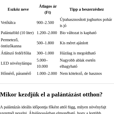
Átlagos ár
Eszköz neve
Tipp a beszerzéshez
(Ft)
Újrahasznosított joghurtos pohár
Vetőtálca
900–2.500
is jó
Palántaföld (10 liter)
1.200–2.000
Bio változat is kapható
Permetező,
500–1.800
Kis méret ajánlott
öntözőkanna
Átlátszó fedél/fólia
300–1.000
Házilag is megoldható
5.000–
Nagyobb ablak esetén
LED növénylámpa
10.000
elhagyható
Hőmérő, páramérő
1.000–2.000
Nem kötelező, de hasznos
Mikor kezdjük el a palántázást otthon?
A palántázás ideális időpontja főként attól függ, milyen növényfajt
szeretnél nevelni. Általánosságban elmondható, hogy a legtöbb