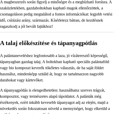
A magbeszerzés során figyelj a minőségre és a megbízható forrásra. A
szaküzletekben, gazdaboltokban kapható magok ellenőrzöttek, a
csomagoláson pedig megtalálod a fontos információkat: legjobb vetési
idő, csírázási arány, származás. Kísérletezz bátran, de kezdésnek
ragaszkodj a jól bevált fajtákhoz!
A talaj előkészítése és tápanyagpótlás
A palántaneveléshez legfontosabb a laza, jó vízáteresztő képességű,
tápanyagban gazdag talaj. A boltokban kapható speciális palántaföld
vagy bio komposzt keverék tökéletes választás, de ha saját földet
használsz, mindenképp szitáld át, hogy ne tartalmazzon nagyobb
darabokat vagy kártevőket.
A tápanyagpótlás is elengedhetetlen: használhatsz szerves trágyát,
komposztot, vagy természetes alapú tápoldatot. A palánták még
érzékenyek, ezért inkább kevesebb tápanyagot adj az elején, majd a
növekedés során fokozatosan növeld a mennyiséget, hogy elkerüld a