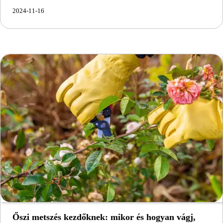
2024-11-16
Őszi metszés kezdőknek: mikor és hogyan vágj,