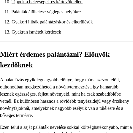
Tippek a betegségek és kártevők ellen
Palánták átültetése végleges helyükre
Gyakori hibák palántázáskor és elkerülésük
Gyakran ismételt kérdések
Miért érdemes palántázni? Előnyök
kezdőknek
A palántázás egyik legnagyobb előnye, hogy már a szezon előtt,
otthonodban megkezdheted a növénytermesztést, így hamarabb
lesznek egészséges, fejlett növényeid, mint ha csak szabadföldbe
vetnél. Ez különösen hasznos a rövidebb tenyészidejű vagy érzékeny
növényfajoknál, amelyeknek nagyobb esélyük van a túlélésre és a
bőséges termésre.
Ezen felül a saját palánták nevelése sokkal költséghatékonyabb, mint a