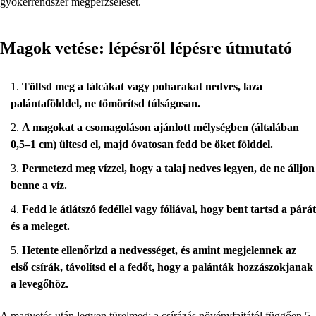
gyökérrendszer megperzselését.
Magok vetése: lépésről lépésre útmutató
Töltsd meg a tálcákat vagy poharakat nedves, laza
palántafölddel, ne tömörítsd túlságosan.
A magokat a csomagoláson ajánlott mélységben (általában
0,5–1 cm) ültesd el, majd óvatosan fedd be őket földdel.
Permetezd meg vízzel, hogy a talaj nedves legyen, de ne álljon
benne a víz.
Fedd le átlátszó fedéllel vagy fóliával, hogy bent tartsd a párát
és a meleget.
Hetente ellenőrizd a nedvességet, és amint megjelennek az
első csírák, távolítsd el a fedőt, hogy a palánták hozzászokjanak
a levegőhöz.
A magvetés után legyen türelmed: a csírázás növényfajtától függően 5–