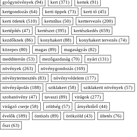
gyógynövények
(94)
kert
(371)
kertek
(91)
kertgondozás
(64)
kerti tippek
(73)
kerti tó
(45)
kerti ötletek
(510)
kertstílus
(50)
kerttervezés
(200)
kertépítés
(47)
kertészet
(395)
kertészkedés
(659)
kezdőknek
(86)
konyhakert
(88)
konyhakert tervezés
(74)
közepes
(80)
magas
(89)
magaságyás
(82)
medditerrán
(53)
mezőgazdaság
(70)
nyári
(131)
növények
(263)
növénygondozás
(169)
növénytermesztés
(83)
növényvédelem
(177)
növényápolás
(188)
sziklakert
(58)
sziklakerti növények
(57)
szobanövény
(47)
tavaszi
(89)
virágok
(277)
virágzó cserje
(58)
zöldség
(57)
árnyéktűrő
(44)
évelők
(189)
öntözés
(89)
örökzöld
(43)
ültetés
(76)
őszi
(63)