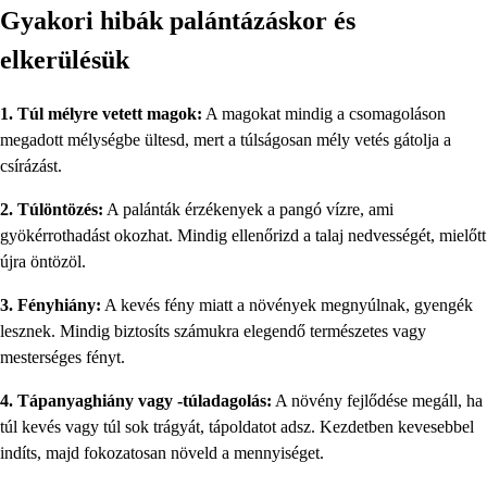
Gyakori hibák palántázáskor és
elkerülésük
1. Túl mélyre vetett magok:
A magokat mindig a csomagoláson
megadott mélységbe ültesd, mert a túlságosan mély vetés gátolja a
csírázást.
2. Túlöntözés:
A palánták érzékenyek a pangó vízre, ami
gyökérrothadást okozhat. Mindig ellenőrizd a talaj nedvességét, mielőtt
újra öntözöl.
3. Fényhiány:
A kevés fény miatt a növények megnyúlnak, gyengék
lesznek. Mindig biztosíts számukra elegendő természetes vagy
mesterséges fényt.
4. Tápanyaghiány vagy -túladagolás:
A növény fejlődése megáll, ha
túl kevés vagy túl sok trágyát, tápoldatot adsz. Kezdetben kevesebbel
indíts, majd fokozatosan növeld a mennyiséget.