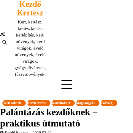
Kezdő
Skip
to
Kertész
content
Kert, kertész,
kertészkedés,
kertépítés, kerti
növények, kerti
virágok, évelő
növények, évelő
virágok,
gyógynövények,
fűszernövények.
Kerti ötletek
Kerttervezés
Konyhakert
Magaságyás
Zöldség
Palántázás kezdőknek –
praktikus útmutató
Kezdő Kertész
2026-03-26