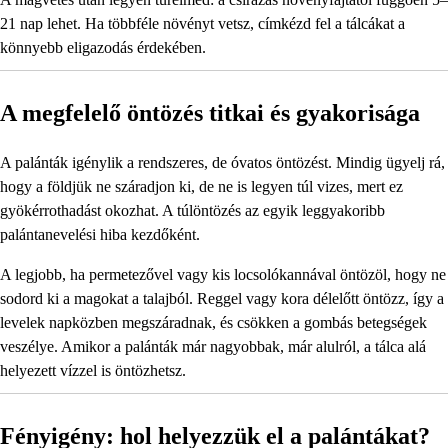
21 nap lehet. Ha többféle növényt vetsz, címkézd fel a tálcákat a
könnyebb eligazodás érdekében.
A megfelelő öntözés titkai és gyakorisága
A palánták igénylik a rendszeres, de óvatos öntözést. Mindig ügyelj rá,
hogy a földjük ne száradjon ki, de ne is legyen túl vizes, mert ez
gyökérrothadást okozhat. A túlöntözés az egyik leggyakoribb
palántanevelési hiba kezdőként.
A legjobb, ha permetezővel vagy kis locsolókannával öntözöl, hogy ne
sodord ki a magokat a talajból. Reggel vagy kora délelőtt öntözz, így a
levelek napközben megszáradnak, és csökken a gombás betegségek
veszélye. Amikor a palánták már nagyobbak, már alulról, a tálca alá
helyezett vízzel is öntözhetsz.
Fényigény: hol helyezzük el a palántákat?