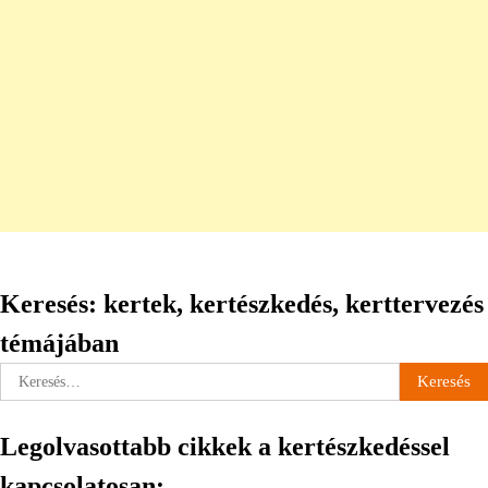
Keresés: kertek, kertészkedés, kerttervezés
témájában
Keresés:
Legolvasottabb cikkek a kertészkedéssel
kapcsolatosan: