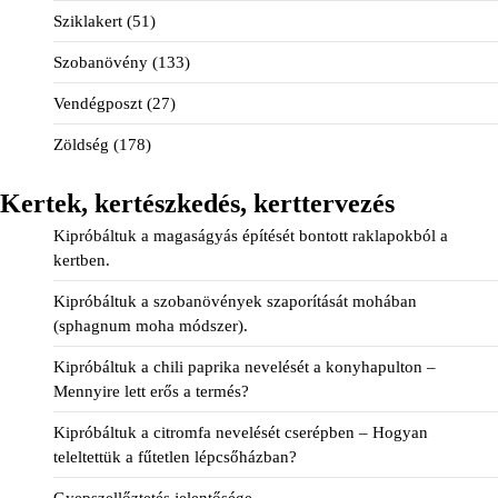
Sziklakert
(51)
Szobanövény
(133)
Vendégposzt
(27)
Zöldség
(178)
Kertek, kertészkedés, kerttervezés
Kipróbáltuk a magaságyás építését bontott raklapokból a
kertben.
Kipróbáltuk a szobanövények szaporítását mohában
(sphagnum moha módszer).
Kipróbáltuk a chili paprika nevelését a konyhapulton –
Mennyire lett erős a termés?
Kipróbáltuk a citromfa nevelését cserépben – Hogyan
teleltettük a fűtetlen lépcsőházban?