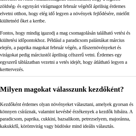
zöldség- és egynyári virágmagot február végétől áprilisig érdemes
elvetni otthon, hogy elég idő legyen a növények fejlődésére, mielőtt
kiültetnéd őket a kertbe.
Fontos, hogy mindig igazodj a mag csomagolásán található vetési és
kiültetési időpontokhoz. Például a paradicsom palántákat március
elején, a paprika magokat február végén, a fűszernövényeket és
virágokat pedig márciustól áprilisig célszerű vetni. Érdemes egy
egyszerű táblázatban vezetni a vetés idejét, hogy átlátható legyen a
kerttervezés.
Milyen magokat válasszunk kezdőként?
Kezdőként érdemes olyan növényeket választani, amelyek gyorsan és
könnyen csíráznak, valamint kevésbé érzékenyek a kezdők hibáira. A
paradicsom, paprika, cukkini, bazsalikom, petrezselyem, majoránna,
kakukkfű, körömvirág vagy büdöske mind ideális választás.