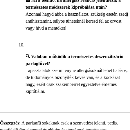
🏥 Mi a teendő, ha allergiás reakció jelentkezik a
természetes módszerek kipróbálása után?
Azonnal hagyd abba a használatot, szükség esetén szedj
antihisztamint, súlyos tüneteknél keresd fel az orvost
vagy hívd a mentőket!
🔍 Valóban működik a természetes deszenzitizáció
parlagfűvel?
Tapasztalatok szerint enyhe allergiásoknál lehet hatásos,
de tudományos bizonyíték kevés van, és a kockázat
nagy, ezért csak szakemberrel egyeztetve érdemes
kipróbálni.
Összegzés:
A parlagfű sokaknak csak a szenvedést jelenti, pedig
megfelelő figyelemmel és elővigyázatossággal természetes