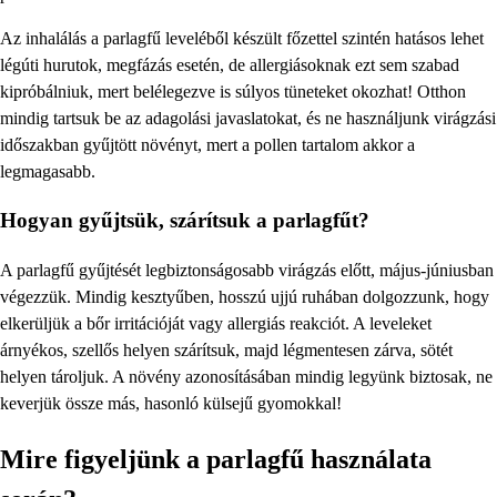
Az inhalálás a parlagfű leveléből készült főzettel szintén hatásos lehet
légúti hurutok, megfázás esetén, de allergiásoknak ezt sem szabad
kipróbálniuk, mert belélegezve is súlyos tüneteket okozhat! Otthon
mindig tartsuk be az adagolási javaslatokat, és ne használjunk virágzási
időszakban gyűjtött növényt, mert a pollen tartalom akkor a
legmagasabb.
Hogyan gyűjtsük, szárítsuk a parlagfűt?
A parlagfű gyűjtését legbiztonságosabb virágzás előtt, május-júniusban
végezzük. Mindig kesztyűben, hosszú ujjú ruhában dolgozzunk, hogy
elkerüljük a bőr irritációját vagy allergiás reakciót. A leveleket
árnyékos, szellős helyen szárítsuk, majd légmentesen zárva, sötét
helyen tároljuk. A növény azonosításában mindig legyünk biztosak, ne
keverjük össze más, hasonló külsejű gyomokkal!
Mire figyeljünk a parlagfű használata