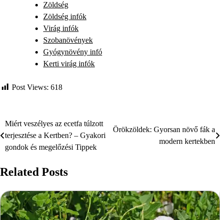
Zöldség
Zöldség infók
Virág infók
Szobanövények
Gyógynövény infó
Kerti virág infók
Post Views:
618
Miért veszélyes az ecetfa túlzott
Bejegyzés
Örökzöldek: Gyorsan növő fák a
terjesztése a Kertben? – Gyakori
modern kertekben
navigáció
gondok és megelőzési Tippek
Related Posts