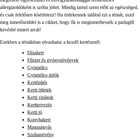
allergiaoldóként is szóba jöhet. Mindig tartsd szem előtt az egészséged,
és csak felelősen kísérletezz! Ha érdekesnek találod ezt a témát, oszd
meg ismerőseiddel is a cikket, hogy ők is megismerhessék a parlagfű
kevésbé ismert arcát!
Ezekben a témákban olvashatsz a kezdő kertésznél:
Díszkert
Fűszer és gyógynövények
Gyümölcs
Gyümölcs infók
Kertépítés
Kerti ötletek
Kerti virágok
Kerttervezés
Kerti tó
Konyhakert
Magaságyás
Szobanövény