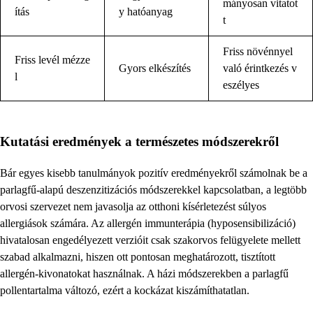
mányosan vitatot
ítás
y hatóanyag
t
Friss növénnyel
Friss levél mézze
Gyors elkészítés
való érintkezés v
l
eszélyes
Kutatási eredmények a természetes módszerekről
Bár egyes kisebb tanulmányok pozitív eredményekről számolnak be a
parlagfű-alapú deszenzitizációs módszerekkel kapcsolatban, a legtöbb
orvosi szervezet nem javasolja az otthoni kísérletezést súlyos
allergiások számára. Az allergén immunterápia (hyposensibilizáció)
hivatalosan engedélyezett verzióit csak szakorvos felügyelete mellett
szabad alkalmazni, hiszen ott pontosan meghatározott, tisztított
allergén-kivonatokat használnak. A házi módszerekben a parlagfű
pollentartalma változó, ezért a kockázat kiszámíthatatlan.