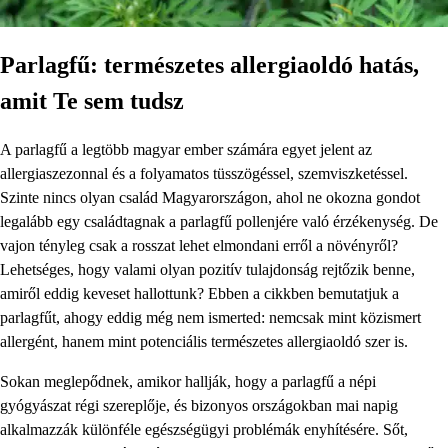
Parlagfű: természetes allergiaoldó hatás,
amit Te sem tudsz
A parlagfű a legtöbb magyar ember számára egyet jelent az
allergiaszezonnal és a folyamatos tüsszögéssel, szemviszketéssel.
Szinte nincs olyan család Magyarországon, ahol ne okozna gondot
legalább egy családtagnak a parlagfű pollenjére való érzékenység. De
vajon tényleg csak a rosszat lehet elmondani erről a növényről?
Lehetséges, hogy valami olyan pozitív tulajdonság rejtőzik benne,
amiről eddig keveset hallottunk? Ebben a cikkben bemutatjuk a
parlagfűt, ahogy eddig még nem ismerted: nemcsak mint közismert
allergént, hanem mint potenciális természetes allergiaoldó szer is.
Sokan meglepődnek, amikor hallják, hogy a parlagfű a népi
gyógyászat régi szereplője, és bizonyos országokban mai napig
alkalmazzák különféle egészségügyi problémák enyhítésére. Sőt,