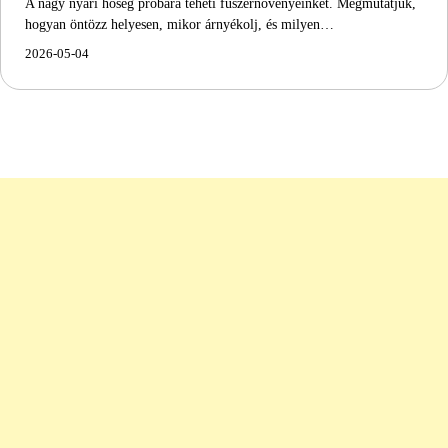
A nagy nyári hőség próbára teheti fűszernövényeinket. Megmutatjuk,
hogyan öntözz helyesen, mikor árnyékolj, és milyen…
2026-05-04