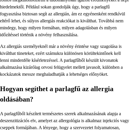
hiedelmektől. Például sokan gondolják úgy, hogy a parlagfű
fogyasztása biztosan segít az allergián, ám ez egyénenként rendkívül
eltérő lehet, és súlyos allergiás reakciókat is kiválthat. Továbbá nem
mindegy, hogy milyen formában, milyen adagolásban és milyen
időzítéssel történik a növény felhasználása.
Az allergiás személyeknél már a növény érintése vagy szagolása is
kiválthat tüneteket, ezért számukra különösen körültekintőnek kell
lenni mindenféle kísérletezéssel. A parlagfűből készült kivonatok
alkalmazása kizárólag orvosi felügyelet mellett javasolt, különben a
kockázatok messze meghaladhatják a lehetséges előnyöket.
Hogyan segíthet a parlagfű az allergia
oldásában?
A parlagfűből készített természetes szerek alkalmazásának alapja a
deszenzitizációs elv, amelyet az allergológia is alkalmaz injekciós vagy
cseppek formájában. A lényege, hogy a szervezetet folyamatosan,