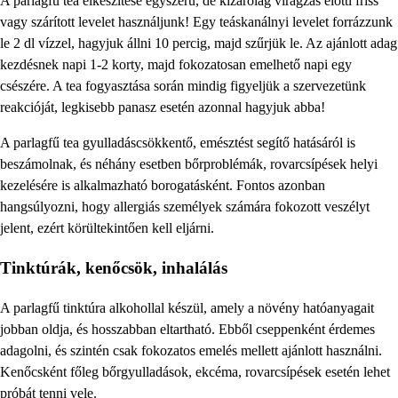
A parlagfű tea elkészítése egyszerű, de kizárólag virágzás előtti friss
vagy szárított levelet használjunk! Egy teáskanálnyi levelet forrázzunk
le 2 dl vízzel, hagyjuk állni 10 percig, majd szűrjük le. Az ajánlott adag
kezdésnek napi 1-2 korty, majd fokozatosan emelhető napi egy
csészére. A tea fogyasztása során mindig figyeljük a szervezetünk
reakcióját, legkisebb panasz esetén azonnal hagyjuk abba!
A parlagfű tea gyulladáscsökkentő, emésztést segítő hatásáról is
beszámolnak, és néhány esetben bőrproblémák, rovarcsípések helyi
kezelésére is alkalmazható borogatásként. Fontos azonban
hangsúlyozni, hogy allergiás személyek számára fokozott veszélyt
jelent, ezért körültekintően kell eljárni.
Tinktúrák, kenőcsök, inhalálás
A parlagfű tinktúra alkohollal készül, amely a növény hatóanyagait
jobban oldja, és hosszabban eltartható. Ebből cseppenként érdemes
adagolni, és szintén csak fokozatos emelés mellett ajánlott használni.
Kenőcsként főleg bőrgyulladások, ekcéma, rovarcsípések esetén lehet
próbát tenni vele.