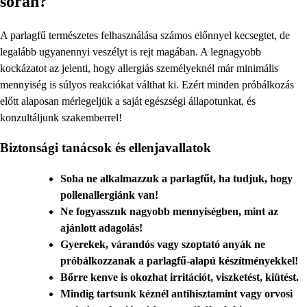
során?
A parlagfű természetes felhasználása számos előnnyel kecsegtet, de
legalább ugyanennyi veszélyt is rejt magában. A legnagyobb
kockázatot az jelenti, hogy allergiás személyeknél már minimális
mennyiség is súlyos reakciókat válthat ki. Ezért minden próbálkozás
előtt alaposan mérlegeljük a saját egészségi állapotunkat, és
konzultáljunk szakemberrel!
Biztonsági tanácsok és ellenjavallatok
Soha ne alkalmazzuk a parlagfűt, ha tudjuk, hogy
pollenallergiánk van!
Ne fogyasszuk nagyobb mennyiségben, mint az
ajánlott adagolás!
Gyerekek, várandós vagy szoptató anyák ne
próbálkozzanak a parlagfű-alapú készítményekkel!
Bőrre kenve is okozhat irritációt, viszketést, kiütést.
Mindig tartsunk kéznél antihisztamint vagy orvosi