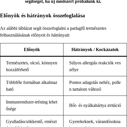
segítséget, ha új módszert próbálunk ki.
Előnyök és hátrányok összefoglalása
Az alábbi táblázat segít összefoglalni a parlagfű természetes
felhasználásának előnyeit és hátrányait:
Előnyök
Hátrányok / Kockázatok
Természetes, olcsó, könnyen
Súlyos allergiás reakciók ves
hozzáférhető
zélye
Többféle formában alkalmaz
Pontos adagolás nehéz, polle
ható
n tartalom változó
Immunrendszer-tréning lehet
Bőr- és nyálkahártya irritáció
ősége
Gyulladáscsökkentő, emészt
Gyerekeknek, várandósokna