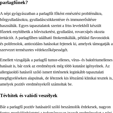
parlagfűnek?
A népi gyógyászatban a parlagfűt főként emésztési problémákra,
bőrgyulladásokra, gyulladáscsökkentésre és immunerősítésre
használták. Egyes tapasztalatok szerint a friss levelekből készült
főzetek enyhíthetik a bőrviszketést, gyulladást, rovarcsípés okozta
irritációt. A parlagfűben található fitokemikáliák, például flavonoidok
és polifenolok, antioxidáns hatásokat fejtenek ki, amelyek támogatják a
szervezet természetes védekezőképességét.
Emellett vizsgálják a parlagfű tumor-ellenes, vírus- és baktériumellenes
hatásait is, bár ezek az eredmények még több kutatást igényelnek. Az
allergiaoldó hatásról szóló ismert történetek leginkább tapasztalati
megfigyeléseken alapulnak, de léteznek kis létszámú klinikai tesztek is,
amelyek pozitív eredményekről számoltak be.
Tévhitek és valódi veszélyek
Bár a parlagfű pozitív hatásairól szóló beszámolók érdekesek, nagyon
fontos megkülönböztetni a tudományosan igazolt eredményeket a népi