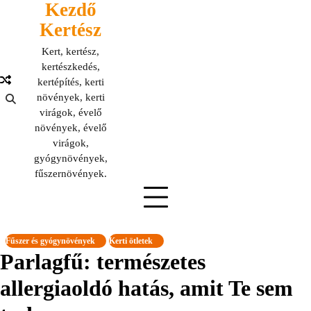
Kezdő
Skip
to
Kertész
content
Kert, kertész,
kertészkedés,
kertépítés, kerti
növények, kerti
virágok, évelő
növények, évelő
virágok,
gyógynövények,
fűszernövények.
Fűszer és gyógynövények
Kerti ötletek
Parlagfű: természetes
allergiaoldó hatás, amit Te sem