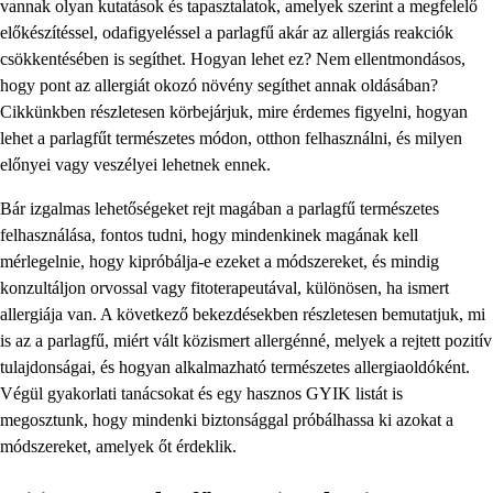
vannak olyan kutatások és tapasztalatok, amelyek szerint a megfelelő
előkészítéssel, odafigyeléssel a parlagfű akár az allergiás reakciók
csökkentésében is segíthet. Hogyan lehet ez? Nem ellentmondásos,
hogy pont az allergiát okozó növény segíthet annak oldásában?
Cikkünkben részletesen körbejárjuk, mire érdemes figyelni, hogyan
lehet a parlagfűt természetes módon, otthon felhasználni, és milyen
előnyei vagy veszélyei lehetnek ennek.
Bár izgalmas lehetőségeket rejt magában a parlagfű természetes
felhasználása, fontos tudni, hogy mindenkinek magának kell
mérlegelnie, hogy kipróbálja-e ezeket a módszereket, és mindig
konzultáljon orvossal vagy fitoterapeutával, különösen, ha ismert
allergiája van. A következő bekezdésekben részletesen bemutatjuk, mi
is az a parlagfű, miért vált közismert allergénné, melyek a rejtett pozitív
tulajdonságai, és hogyan alkalmazható természetes allergiaoldóként.
Végül gyakorlati tanácsokat és egy hasznos GYIK listát is
megosztunk, hogy mindenki biztonsággal próbálhassa ki azokat a
módszereket, amelyek őt érdeklik.