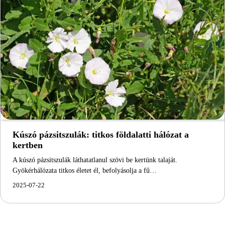
Kúszó pázsitszulák: titkos földalatti hálózat a
kertben
A kúszó pázsitszulák láthatatlanul szövi be kertünk talaját.
Gyökérhálózata titkos életet él, befolyásolja a fű…
2025-07-22