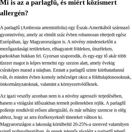
Mi is az a parlagfű, és miért közismert
allergén?
A parlagfű (Ambrosia artemisiifolia) egy Észak-Amerikából származó
gyomnövény, amely az elmúlt száz évben rohamosan elterjedt egész
Európában, így Magyarországon is. A növény mindenekelőtt a
mezőgazdasági területeken, elhagyatott földeken, útszéleken,
parkokban bukkan fel. Gyorsan szaporodik, és egy-egy tő akár több
tízezer magot is képes termelni egy szezon alatt, amely évekig
csíraképes marad a talajban. Emiatt a parlagfű szinte kiirthatatlanná
vált, és minden évben komoly nehézséget okoz a földtulajdonosoknak,
önkormányzatoknak, valamint a környezetvédőknek.
Az igazi veszély azonban nem is a növény agresszív terjedésében,
hanem a virágzási időszakban termelt pollenekben rejlik. A parlagfű
pollenje rendkívül erősen allergizáló, és már néhány szemcse is elég
ahhoz, hogy az arra érzékenyeknél tüneteket váltson ki.
Magyarországon a lakosság körülbelül 20-25%-a szenved valamilyen
szintű pollenallergiában, és ennek jelentős részéért a parlagfű tehető