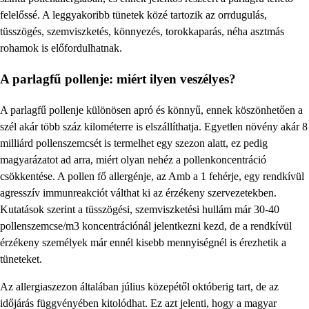
felelőssé. A leggyakoribb tünetek közé tartozik az orrdugulás,
tüsszögés, szemviszketés, könnyezés, torokkaparás, néha asztmás
rohamok is előfordulhatnak.
A parlagfű pollenje: miért ilyen veszélyes?
A parlagfű pollenje különösen apró és könnyű, ennek köszönhetően a
szél akár több száz kilométerre is elszállíthatja. Egyetlen növény akár 8
milliárd pollenszemcsét is termelhet egy szezon alatt, ez pedig
magyarázatot ad arra, miért olyan nehéz a pollenkoncentráció
csökkentése. A pollen fő allergénje, az Amb a 1 fehérje, egy rendkívül
agresszív immunreakciót válthat ki az érzékeny szervezetekben.
Kutatások szerint a tüsszögési, szemviszketési hullám már 30-40
pollenszemcse/m3 koncentrációnál jelentkezni kezd, de a rendkívül
érzékeny személyek már ennél kisebb mennyiségnél is érezhetik a
tüneteket.
Az allergiaszezon általában július közepétől októberig tart, de az
időjárás függvényében kitolódhat. Ez azt jelenti, hogy a magyar