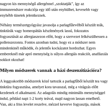
nagyon kis mennyiségű allergénnel „szoktatják”, így az
immunrendszer reakciója egy idő után enyhülhet, kevesebb vagy
enyhébb tünetek jelentkeznek.
Néhány természetgyógyász javasolja a parlagfűlevélből készült teák,
tinktúrák vagy homeopátiás készítmények lassú, fokozatos
fogyasztását az allergiaszezon előtt, hogy a szervezet felkészülhessen a
pollenszezonra. Fontos azonban tudni, hogy ez a módszer nem
mindenkinél működik, és jelentős kockázatot hordozhat. Egyes
embereknél már apró mennyiség is súlyos allergiás reakciót, anafilaxiás
sokkot okozhat!
Milyen módszerek vannak a házi deszenzitizációra?
A leggyakoribb módszerek közé tartozik a parlagfűből készült tea vagy
tinktúra fogyasztása, amelyet kora tavasszal, még a virágzás előtt
kezdenek el alkalmazni. Az adagolás mindig minimális mennyiséggel
indul, például napi 1-2 korty teával, majd nagyon lassan emelhető.
Van, aki a friss levelet reszelve, mézzel keverve fogyasztja, mások