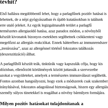
tévhit?
Első hallásra megdöbbentő lehet, hogy a parlagfűnek pozitív hatásai is
lehetnek, de a népi gyógyászatban és újabb kutatásokban is találunk
erre utaló jeleket. Az egyik legizgalmasabb terület a parlagfű
természetes allergiaoldó hatása, azaz paradox módon, a növényből
készült kivonatok bizonyos esetekben segíthetnek csökkenteni vagy
megelőzni az allergiás reakciókat. Ennek hátterében az immunrendszer
„trenírozása”, azaz az allergénnel történő fokozatos találkozás
(deszenzitizáció) állhat.
A parlagfűből készült teák, tinktúrák vagy kapszulák célja, hogy kis
dózisban, ellenőrzött körülmények között juttassák a szervezetbe
azokat a vegyületeket, amelyek a természetes immunválaszt segíthetik.
Fontos azonban hangsúlyozni, hogy ezek a módszerek csak szakember
irányításával, fokozatos adagolással biztonságosak, hiszen egy allergiás
személy súlyos tünetekkel is reagálhat a növény bármilyen formájára.
Milyen pozitív hatásokat tulajdonítanak a