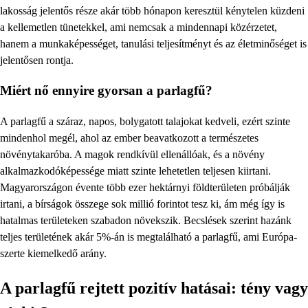
lakosság jelentős része akár több hónapon keresztül kénytelen küzdeni
a kellemetlen tünetekkel, ami nemcsak a mindennapi közérzetet,
hanem a munkaképességet, tanulási teljesítményt és az életminőséget is
jelentősen rontja.
Miért nő ennyire gyorsan a parlagfű?
A parlagfű a száraz, napos, bolygatott talajokat kedveli, ezért szinte
mindenhol megél, ahol az ember beavatkozott a természetes
növénytakaróba. A magok rendkívül ellenállóak, és a növény
alkalmazkodóképessége miatt szinte lehetetlen teljesen kiirtani.
Magyarországon évente több ezer hektárnyi földterületen próbálják
irtani, a bírságok összege sok millió forintot tesz ki, ám még így is
hatalmas területeken szabadon növekszik. Becslések szerint hazánk
teljes területének akár 5%-án is megtalálható a parlagfű, ami Európa-
szerte kiemelkedő arány.
A parlagfű rejtett pozitív hatásai: tény vagy