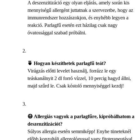
A deszenzitizáció egy olyan eljárás, amely során kis
mennyiségű allergént juttatnak a szervezetbe, hogy az
immunrendszer hozzászokjon, és enyhébb legyen a
reakció. Parlagfű esetén ezt házilag csak nagy
óvatossággal szabad próbálni.
🍵 Hogyan készíthetek parlagfű teát?
Virágzás előtti levelet használj, forrázz le egy
teáskanálnyit 2 dl forró vízzel, 10 percig hagyd állni,
majd szűrd le. Csak kóstoló mennyiséggel kezdj!
😷 Allergiás vagyok a parlagfűre, kipróbálhatom a
deszenzitizációt?
Súlyos allergia esetén semmiképp! Enyhe tüneteknél
előbb konzultálj allergológussal vagy fitoterapeutával.