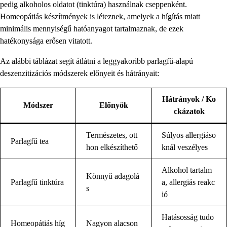
pedig alkoholos oldatot (tinktúra) használnak cseppenként.
Homeopátiás készítmények is léteznek, amelyek a hígítás miatt
minimális mennyiségű hatóanyagot tartalmaznak, de ezek
hatékonysága erősen vitatott.
Az alábbi táblázat segít átlátni a leggyakoribb parlagfű-alapú
deszenzitizációs módszerek előnyeit és hátrányait:
Hátrányok / Ko
Módszer
Előnyök
ckázatok
Természetes, ott
Súlyos allergiáso
Parlagfű tea
hon elkészíthető
knál veszélyes
Alkohol tartalm
Könnyű adagolá
Parlagfű tinktúra
a, allergiás reakc
s
ió
Hatásosság tudo
Homeopátiás híg
Nagyon alacson