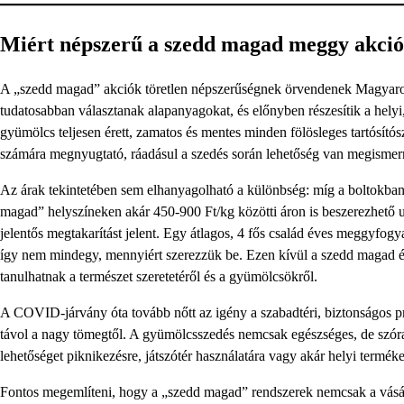
Miért népszerű a szedd magad meggy akció
A „szedd magad” akciók töretlen népszerűségnek örvendenek Magyaror
tudatosabban választanak alapanyagokat, és előnyben részesítik a helyi
gyümölcs teljesen érett, zamatos és mentes minden fölösleges tartósítós
számára megnyugtató, ráadásul a szedés során lehetőség van megismerni
Az árak tekintetében sem elhanyagolható a különbség: míg a boltokba
magad” helyszíneken akár 450-900 Ft/kg közötti áron is beszerezhet
jelentős megtakarítást jelent. Egy átlagos, 4 fős család éves meggyfogy
így nem mindegy, mennyiért szerezzük be. Ezen kívül a szedd magad él
tanulhatnak a természet szeretetéről és a gyümölcsökről.
A COVID-járvány óta tovább nőtt az igény a szabadtéri, biztonságos p
távol a nagy tömegtől. A gyümölcsszedés nemcsak egészséges, de szórako
lehetőséget piknikezésre, játszótér használatára vagy akár helyi termék
Fontos megemlíteni, hogy a „szedd magad” rendszerek nemcsak a vásá