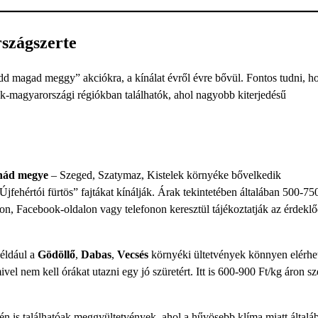
szágszerte
dd magad meggy” akciókra, a kínálat évről évre bővül. Fontos tudni, h
ak-magyarországi régiókban találhatók, ahol nagyobb kiterjedésű
nád megye
– Szeged, Szatymaz, Kistelek környéke bővelkedik
jfehértói fürtös” fajtákat kínálják. Árak tekintetében általában 500-75
, Facebook-oldalon vagy telefonon keresztül tájékoztatják az érdeklő
Például a
Gödöllő
,
Dabas
,
Vecsés
környéki ültetvények könnyen elérhe
el nem kell órákat utazni egy jó szüretért. Itt is 600-900 Ft/kg áron s
n is találhatóak meggyültetvények, ahol a hűvösebb klíma miatt általá