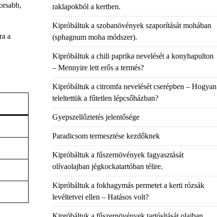
orsabb,
raklapokból a kertben.
Kipróbáltuk a szobanövények szaporítását mohában
ra a
(sphagnum moha módszer).
Kipróbáltuk a chili paprika nevelését a konyhapulton
– Mennyire lett erős a termés?
Kipróbáltuk a citromfa nevelését cserépben – Hogyan
teleltettük a fűtetlen lépcsőházban?
Gyepszellőztetés jelentősége
Paradicsom termesztése kezdőknek
Kipróbáltuk a fűszernövények fagyasztását
olívaolajban jégkockatartóban télire.
Kipróbáltuk a fokhagymás permetet a kerti rózsák
levéltetvei ellen – Hatásos volt?
Kipróbáltuk a fűszernövények tartósítását olajban