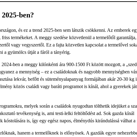
 2025-ben?
szágon, és ez a trend 2025-ben sem látszik csökkenni. Az emberek eg
, friss termékeket. A meggy szedése közvetlenül a termelőtől garantálja
zertől vagy vegyszertől. Ez a fajta közvetlen kapcsolat a termelővel sok
 a gyümölcs útját a fáról a tányérig.
n 2024-ben a meggy kilónkénti ára 900-1500 Ft között mozgott, a „sze
ő ugyanez a mennyiség – ez a családoknak és nagyobb mennyiségben vá
asztása lekvár, befőtt és süteményalapanyag formájában akár 20-30 kg is
mény közös családi vagy baráti programot is kínál, ahol a gyerekek já
rogramokra, melyek során a családok nyugodtan tölthetik idejüket a sz
ztató tevékenység is, ami testi-lelki feltöltődést ad. Sok gazda kínál
ek kóstolására is, így egy egész napos, élménydús kirándulássá válhat a 
rlóknak, hanem a termelőknek is előnyösek. A gazdák egyre nehezebb