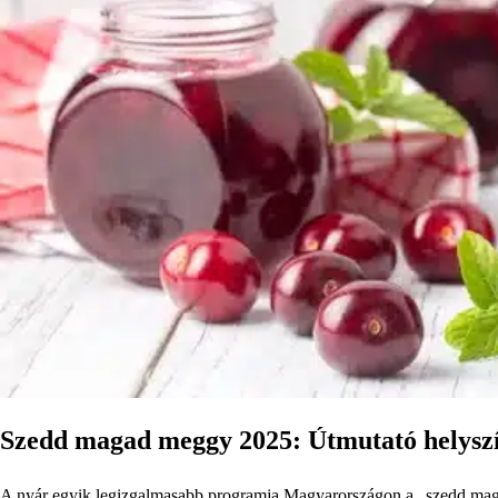
Szedd magad meggy 2025: Útmutató helyszí
A nyár egyik legizgalmasabb programja Magyarországon a „szedd magad