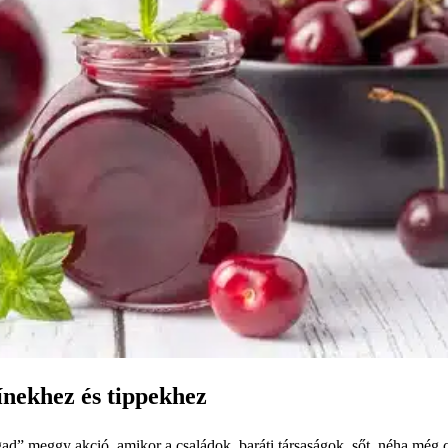
nekhez és tippekhez
” meggy akció, amikor a családok, baráti társaságok, sőt, néha még 