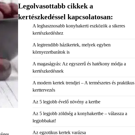
Legolvasottabb cikkek a
kertészkedéssel kapcsolatosan:
A leghasznosabb konyhakerti eszközök a sikeres
kertészkedéshez
A legtrendibb házikertek, melyek egyben
környezetbarátok is
A magaságyás: Az egyszerű és hatékony módja a
kertészkedésnek
A modern kertek trendjei – A természetes és praktikus
kerttervezés
Az 5 legjobb évelő növény a kertbe
Az 5 legjobb zöldség a konyhakertbe – válassza a
legjobbakat!
Az egzotikus kertek varázsa
céges