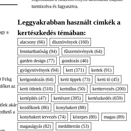
turmixolva és fagyasztva.
Leggyakrabban használt cimkék a
kertészkedés témában:
ogy a
alacsony
(66)
dísznövények
(160)
fenntarthatóság
(94)
fűszernövények
(64)
garden design
(77)
gondozás
(46)
gyógynövények
(94)
kert
(371)
kertek
(91)
0 Ft/kg
kertgondozás
(64)
kerti tippek
(73)
kerti tó
(45)
dőket az
kerti ötletek
(510)
kertstílus
(50)
kerttervezés
(200)
kertépítés
(47)
kertészet
(395)
kertészkedés
(659)
tőek akár
kezdőknek
(86)
konyhakert
(88)
zedhető a
konyhakert tervezés
(74)
közepes
(80)
magas
(89)
magaságyás
(82)
medditerrán
(53)
ban