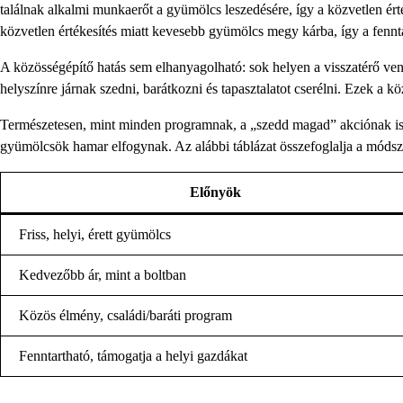
találnak alkalmi munkaerőt a gyümölcs leszedésére, így a közvetlen é
közvetlen értékesítés miatt kevesebb gyümölcs megy kárba, így a fennt
A közösségépítő hatás sem elhanyagolható: sok helyen a visszatérő ve
helyszínre járnak szedni, barátkozni és tapasztalatot cserélni. Ezek a
Természetesen, mint minden programnak, a „szedd magad” akciónak is 
gyümölcsök hamar elfogynak. Az alábbi táblázat összefoglalja a módszer
Előnyök
Friss, helyi, érett gyümölcs
Kedvezőbb ár, mint a boltban
Közös élmény, családi/baráti program
Fenntartható, támogatja a helyi gazdákat