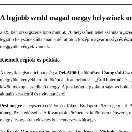
A legjobb szedd magad meggy helyszínek or
2025-ben országszerte több mint 60-70 helyszínen lehet számítani „sze
legjobb helyszínek általában a dél-alföldi, közép-magyarországi és ész
meggyültetvények vannak.
Kiemelt régiók és példák
Az egyik legismertebb térség a
Dél-Alföld
, különösen
Csongrád-Csa
meggyültetvényekben. Itt főként a „Kántorjánosi”, „Érdi bőtermő” és „Ú
között mozog a szedhető meggy. A gazdaságok gyakran saját weboldalon
aktuális készletről és nyitvatartásról.
Pest megye
is népszerű célállomás, főként Budapest közelsége miatt. 
tömegközlekedéssel is. A fővárosiak körében ez különösen népszerű, miv
meggy, és gyakran előzetes bejelentkezés szükséges.
Az
Észak-Magyarország
régióban, például
Eger
és
Miskolc
környéké