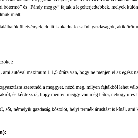
eni bőtermő” és „Pándy meggy” fajták a legelterjedtebbek, melyek külö
lmuk miatt.
alálhatók ültetvények, de itt is akadnak családi gazdaságok, akik öröm
ezőket:
i, ami autóval maximum 1-1,5 órára van, hogy ne menjen el az egész n
fogyasztásra szeretnéd a meggyet, nézd meg, milyen fajtákból lehet válo
árakról, és kérdezz rá, hogy mennyi meggy van még hátra, nehogy üres 
, sőt, némelyik gazdaság kóstolót, helyi termék árusítást is kínál, ami 
n):