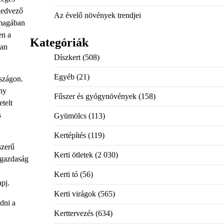
 kedvező
Az évelő növények trendjei
nmagában
en a
Kategóriák
óan
Díszkert
(508)
Egyéb
(21)
rszágon.
ony
Fűszer és gyógynövények
(158)
telt
s
Gyümölcs
(113)
Kertépítés
(119)
szerű
Kerti ötletek
(2 030)
 gazdaság
Kerti tó
(56)
pj.
Kerti virágok
(565)
dni a
Kerttervezés
(634)