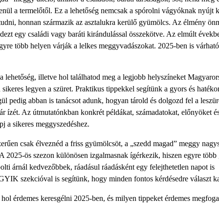
lenül a termelőtől. Ez a lehetőség nemcsak a spórolni vágyóknak nyújt
tik tudni, honnan származik az asztalukra kerülő gyümölcs. Az élmény ö
dezt egy családi vagy baráti kirándulással összekötve. Az elmúlt évekb
egyre több helyen várják a lelkes meggyvadászokat. 2025-ben is várhat
a lehetőség, illetve hol találhatod meg a legjobb helyszíneket Magyaro
 sikeres legyen a szüret. Praktikus tippekkel segítünk a gyors és haték
l pedig abban is tanácsot adunk, hogyan tárold és dolgozd fel a leszüre
r ízét. Az útmutatónkban konkrét példákat, számadatokat, előnyöket é
apj a sikeres meggyszedéshez.
szerűen csak élveznéd a friss gyümölcsöt, a „szedd magad” meggy nagy
 A 2025-ös szezon különösen izgalmasnak ígérkezik, hiszen egyre több
olti árnál kedvezőbbek, ráadásul ráadásként egy felejthetetlen napot is
YIK szekcióval is segítünk, hogy minden fontos kérdésedre választ ka
hol érdemes keresgélni 2025-ben, és milyen tippeket érdemes megfoga