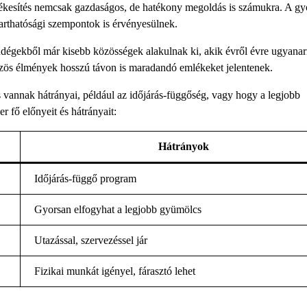
rtékesítés nemcsak gazdaságos, de hatékony megoldás is számukra. A gy
arthatósági szempontok is érvényesülnek.
ndégekből már kisebb közösségek alakulnak ki, akik évről évre ugyanar
 közös élmények hosszú távon is maradandó emlékeket jelentenek.
vannak hátrányai, például az időjárás-függőség, vagy hogy a legjobb
 fő előnyeit és hátrányait:
Hátrányok
Időjárás-függő program
Gyorsan elfogyhat a legjobb gyümölcs
Utazással, szervezéssel jár
Fizikai munkát igényel, fárasztó lehet