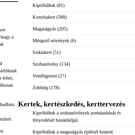
Kipróbáltuk
(81)
Konyhakert
(588)
Magaságyás
(205)
yre
, hogy a
Mérgező növények
(6)
ak
Sziklakert
(51)
dd
Szobanövény
(134)
sárlóknak
Vendégposzt
(27)
 lehet,
tékosan
Zöldség
(178)
Kertek, kertészkedés, kerttervezés
abadban,
Kipróbáltuk a szobanövények portalanítását és
szüret.
fényesítését banánhéjjal.
en
Kipróbáltuk a magaságyás építését bontott