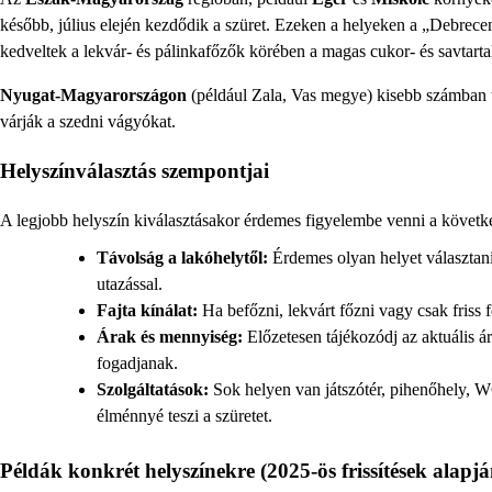
később, július elején kezdődik a szüret. Ezeken a helyeken a „Debrec
kedveltek a lekvár- és pálinkafőzők körében a magas cukor- és savtarta
Nyugat-Magyarországon
(például Zala, Vas megye) kisebb számban t
várják a szedni vágyókat.
Helyszínválasztás szempontjai
A legjobb helyszín kiválasztásakor érdemes figyelembe venni a követk
Távolság a lakóhelytől:
Érdemes olyan helyet választan
utazással.
Fajta kínálat:
Ha befőzni, lekvárt főzni vagy csak friss 
Árak és mennyiség:
Előzetesen tájékozódj az aktuális 
fogadjanak.
Szolgáltatások:
Sok helyen van játszótér, pihenőhely, WC
élménnyé teszi a szüretet.
Példák konkrét helyszínekre (2025-ös frissítések alapjá