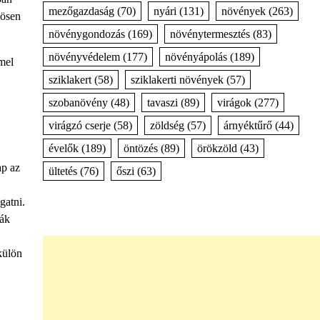
mezőgazdaság
(70)
nyári
(131)
növények
(263)
nösen
növénygondozás
(169)
növénytermesztés
(83)
növényvédelem
(177)
növényápolás
(189)
mel
sziklakert
(58)
sziklakerti növények
(57)
szobanövény
(48)
tavaszi
(89)
virágok
(277)
virágzó cserje
(58)
zöldség
(57)
árnyéktűrő
(44)
évelők
(189)
öntözés
(89)
örökzöld
(43)
ap az
ültetés
(76)
őszi
(63)
gatni.
fák
külön