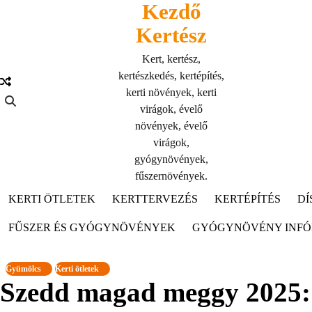
Kezdő
Skip
to
Kertész
content
Kert, kertész,
kertészkedés, kertépítés,
kerti növények, kerti
virágok, évelő
növények, évelő
virágok,
gyógynövények,
fűszernövények.
KERTI ÖTLETEK
KERTTERVEZÉS
KERTÉPÍTÉS
DÍ
FŰSZER ÉS GYÓGYNÖVÉNYEK
GYÓGYNÖVÉNY INF
Gyümölcs
Kerti ötletek
Szedd magad meggy 2025: 