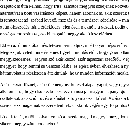
csapatok is útra kelnek, hogy friss, zamatos meggyet szedjenek közvet
alternatívát a bolti vásárláshoz képest, hanem azoknak is, akik szere
is rengeteget ad: szabad levegő, mozgás és a természet közelsége – min
gyümölcsszedés iránti érdeklődés jelentősen megnőtt, a gazdák pedig 
országszerte számos „szedd magad” meggy akció lesz elérhető.
Ebben az útmutatóban részletesen bemutatjuk, miért olyan népszerű ez 
Megosztjuk veled, mire érdemes figyelni indulás előtt, hogy garantáltan
meggyszedéshez – legyen szó akár kezdő, akár tapasztalt szedőről. Végü
meggyet, hogy semmi se vesszen kárba, és egész évben élvezhesd a nyá
hátrányokat is részletesen áttekintünk, hogy minden információt megk
Akár lekvárt főznél, akár süteményhez keresel alapanyagot, vagy egy
alkalom arra, hogy első kézből szerezz minőségi, magyar alapanyagot.
csatlakozik az akcióhoz, és a kínálat is folyamatosan bővül. Az árak a b
szerezhetsz magadnak és szeretteidnek. Cikkünk végén egy 10 pontos G
Lássuk tehát, mitől is olyan vonzó a „szedd magad meggy” mozgalom, 
sikeres meggyszüret érdekében!