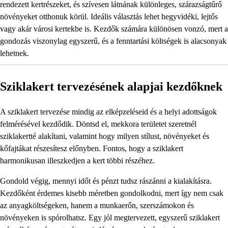
rendezett kertrészeket, és szívesen látnának különleges, szárazságtűrő
növényeket otthonuk körül. Ideális választás lehet hegyvidéki, lejtős
vagy akár városi kertekbe is. Kezdők számára különösen vonzó, mert a
gondozás viszonylag egyszerű, és a fenntartási költségek is alacsonyak
lehetnek.
Sziklakert tervezésének alapjai kezdőknek
A sziklakert tervezése mindig az elképzeléseid és a helyi adottságok
felmérésével kezdődik. Döntsd el, mekkora területet szeretnél
sziklakertté alakítani, valamint hogy milyen stílust, növényeket és
kőfajtákat részesítesz előnyben. Fontos, hogy a sziklakert
harmonikusan illeszkedjen a kert többi részéhez.
Gondold végig, mennyi időt és pénzt tudsz rászánni a kialakításra.
Kezdőként érdemes kisebb méretben gondolkodni, mert így nem csak
az anyagköltségeken, hanem a munkaerőn, szerszámokon és
növényeken is spórolhatsz. Egy jól megtervezett, egyszerű sziklakert