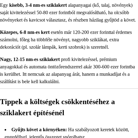
Egy
kisebb, 3-4 nm-es sziklakert
alapanyagai (kő, talaj, növények)
saját kivitelezéssel 50-80 ezer forintból megvalósítható, ha olcsóbb
növényeket és kavicsot választasz, és részben házilag gyűjtöd a követ.
Közepes, 6-8 nm-es kert
esetén már 120-200 ezer forinttal érdemes
számolni, főleg ha többféle növényt, nagyobb sziklákat, extra
dekorációt (pl. szolár lámpák, kerti szobrok) is szeretnél.
Nagy, 12-15 nm-es sziklakert
profi kivitelezéssel, prémium
anyagokkal és automata öntözőrendszerrel akár 300-600 ezer forintba
is kerülhet. Itt nemcsak az alapanyag árát, hanem a munkadíjat és a
szállítást is bele kell kalkulálni.
Tippek a költségek csökkentéséhez a
sziklakert építésénél
Gyűjts követ a környéken:
Ha szabályozott keretek között,
engedéllyel, jelentős összeget spórolhatsz.