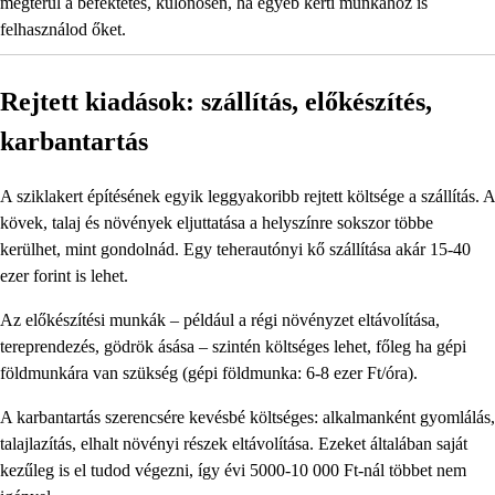
megtérül a befektetés, különösen, ha egyéb kerti munkához is
felhasználod őket.
Rejtett kiadások: szállítás, előkészítés,
karbantartás
A sziklakert építésének egyik leggyakoribb rejtett költsége a szállítás. A
kövek, talaj és növények eljuttatása a helyszínre sokszor többe
kerülhet, mint gondolnád. Egy teherautónyi kő szállítása akár 15-40
ezer forint is lehet.
Az előkészítési munkák – például a régi növényzet eltávolítása,
tereprendezés, gödrök ásása – szintén költséges lehet, főleg ha gépi
földmunkára van szükség (gépi földmunka: 6-8 ezer Ft/óra).
A karbantartás szerencsére kevésbé költséges: alkalmanként gyomlálás,
talajlazítás, elhalt növényi részek eltávolítása. Ezeket általában saját
kezűleg is el tudod végezni, így évi 5000-10 000 Ft-nál többet nem