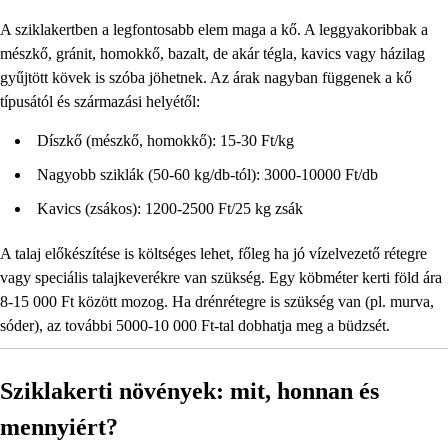
A sziklakertben a legfontosabb elem maga a kő. A leggyakoribbak a
mészkő, gránit, homokkő, bazalt, de akár tégla, kavics vagy házilag
gyűjtött kövek is szóba jöhetnek. Az árak nagyban függenek a kő
típusától és származási helyétől:
Díszkő (mészkő, homokkő): 15-30 Ft/kg
Nagyobb sziklák (50-60 kg/db-tól): 3000-10000 Ft/db
Kavics (zsákos): 1200-2500 Ft/25 kg zsák
A talaj előkészítése is költséges lehet, főleg ha jó vízelvezető rétegre
vagy speciális talajkeverékre van szükség. Egy köbméter kerti föld ára
8-15 000 Ft között mozog. Ha drénrétegre is szükség van (pl. murva,
sóder), az további 5000-10 000 Ft-tal dobhatja meg a büdzsét.
Sziklakerti növények: mit, honnan és
mennyiért?