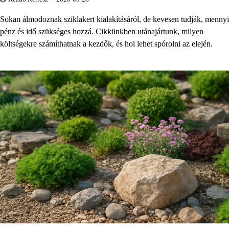
Sokan álmodoznak sziklakert kialakításáról, de kevesen tudják, mennyi
pénz és idő szükséges hozzá. Cikkünkben utánajártunk, milyen
költségekre számíthatnak a kezdők, és hol lehet spórolni az elején.