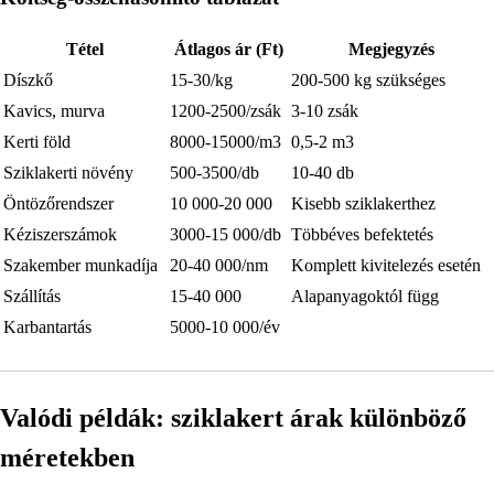
Tétel
Átlagos ár (Ft)
Megjegyzés
Díszkő
15-30/kg
200-500 kg szükséges
Kavics, murva
1200-2500/zsák
3-10 zsák
Kerti föld
8000-15000/m3
0,5-2 m3
Sziklakerti növény
500-3500/db
10-40 db
Öntözőrendszer
10 000-20 000
Kisebb sziklakerthez
Kéziszerszámok
3000-15 000/db
Többéves befektetés
Szakember munkadíja
20-40 000/nm
Komplett kivitelezés esetén
Szállítás
15-40 000
Alapanyagoktól függ
Karbantartás
5000-10 000/év
Valódi példák: sziklakert árak különböző
méretekben