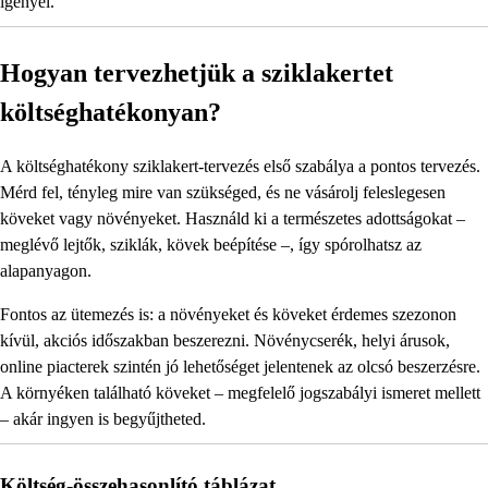
igényel.
Hogyan tervezhetjük a sziklakertet
költséghatékonyan?
A költséghatékony sziklakert-tervezés első szabálya a pontos tervezés.
Mérd fel, tényleg mire van szükséged, és ne vásárolj feleslegesen
köveket vagy növényeket. Használd ki a természetes adottságokat –
meglévő lejtők, sziklák, kövek beépítése –, így spórolhatsz az
alapanyagon.
Fontos az ütemezés is: a növényeket és köveket érdemes szezonon
kívül, akciós időszakban beszerezni. Növénycserék, helyi árusok,
online piacterek szintén jó lehetőséget jelentenek az olcsó beszerzésre.
A környéken található köveket – megfelelő jogszabályi ismeret mellett
– akár ingyen is begyűjtheted.
Költség-összehasonlító táblázat