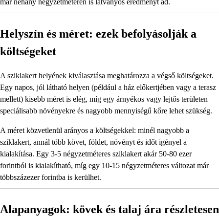
már néhány négyzetméteren is látványos eredményt ad.
Helyszín és méret: ezek befolyásolják a
költségeket
A sziklakert helyének kiválasztása meghatározza a végső költségeket.
Egy napos, jól látható helyen (például a ház előkertjében vagy a terasz
mellett) kisebb méret is elég, míg egy árnyékos vagy lejtős területen
speciálisabb növényekre és nagyobb mennyiségű kőre lehet szükség.
A méret közvetlenül arányos a költségekkel: minél nagyobb a
sziklakert, annál több követ, földet, növényt és időt igényel a
kialakítása. Egy 3-5 négyzetméteres sziklakert akár 50-80 ezer
forintból is kialakítható, míg egy 10-15 négyzetméteres változat már
többszázezer forintba is kerülhet.
Alapanyagok: kövek és talaj ára részletesen