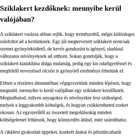
Sziklakert kezdőknek: mennyibe kerül
valójában?
A sziklakert varázsa abban rejlik, hogy természethű, mégis különleges
színfoltot ad a kertünknek. Egy jól megtervezett sziklakert nemcsak
szemet gyönyörködtető, de kevés gondozást is igényel, ráadásul
változatos növényeknek ad otthont. Sokan gondolják, hogy a
sziklakert kialakítása drága mulatság, pedig egy kis odafigyeléssel és
megfelelő tervezéssel olcsón is gyönyörű eredményt érhetünk el.
Ebben a részletes útmutatóban végigvezetünk minden lépésen, hogy
megtudd, mennyibe is kerül valójában egy sziklakert kezdőknek.
Megtudhatod, milyen anyagokra és növényekre lesz szükséged,
melyek a leggyakoribb költségek, és hogyan csökkentheted ezeket
okosan. Az egyszerűtől az összetett megoldásokig minden
költségelemet feltárunk, hogy könnyedén átlásd, mire számíthatsz.
A cikkben gyakorlati tippeket, konkrét árakat és pénztárcabarát