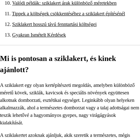
Valódi példák: sziklakert árak különböző méretekben
Tippek a költségek csökkentéséhez a sziklakert építésénél
Sziklakert hosszú távú fenntartási költségei
Gyakran Ismételt Kérdések
Mi is pontosan a sziklakert, és kinek
ajánlott?
A sziklakert egy olyan kertépítészeti megoldás, amelyben különböző
méretű kövek, sziklák, kavicsok és speciális növények együttesen
alkotnak domborzati, esztétikai egységet. Leginkább olyan helyeken
alkalmazzák, ahol a természetes domborzat vagy a talaj adottságai nem
teszik lehetővé a hagyományos gyepes, nagy virágágyások
kialakítását.
A sziklakertet azoknak ajánljuk, akik szeretik a természetes, mégis