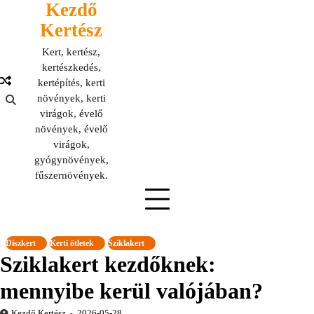
Kezdő
Skip
to
Kertész
content
Kert, kertész,
kertészkedés,
kertépítés, kerti
növények, kerti
virágok, évelő
növények, évelő
virágok,
gyógynövények,
fűszernövények.
Díszkert
Kerti ötletek
Sziklakert
Sziklakert kezdőknek:
mennyibe kerül valójában?
Kezdő Kertész
2026-05-28