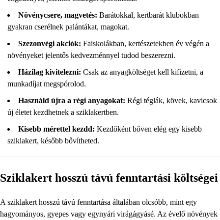
Növénycsere, magvetés:
Barátokkal, kertbarát klubokban
gyakran cserélnek palántákat, magokat.
Szezonvégi akciók:
Faiskolákban, kertészetekben év végén a
növényeket jelentős kedvezménnyel tudod beszerezni.
Házilag kivitelezni:
Csak az anyagköltséget kell kifizetni, a
munkadíjat megspórolod.
Használd újra a régi anyagokat:
Régi téglák, kövek, kavicsok
új életet kezdhetnek a sziklakertben.
Kisebb mérettel kezdd:
Kezdőként bőven elég egy kisebb
sziklakert, később bővítheted.
Sziklakert hosszú távú fenntartási költségei
A sziklakert hosszú távú fenntartása általában olcsóbb, mint egy
hagyományos, gyepes vagy egynyári virágágyásé. Az évelő növények