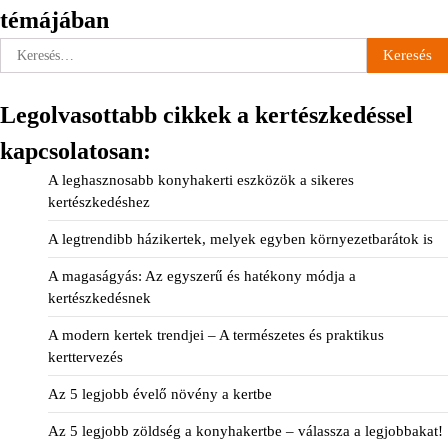
témájában
Keresés:
Legolvasottabb cikkek a kertészkedéssel
kapcsolatosan:
A leghasznosabb konyhakerti eszközök a sikeres
kertészkedéshez
A legtrendibb házikertek, melyek egyben környezetbarátok is
A magaságyás: Az egyszerű és hatékony módja a
kertészkedésnek
A modern kertek trendjei – A természetes és praktikus
kerttervezés
Az 5 legjobb évelő növény a kertbe
Az 5 legjobb zöldség a konyhakertbe – válassza a legjobbakat!