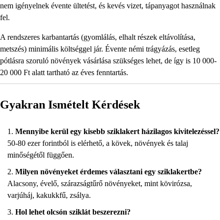
nem igényelnek évente ültetést, és kevés vizet, tápanyagot használnak
fel.
A rendszeres karbantartás (gyomlálás, elhalt részek eltávolítása,
metszés) minimális költséggel jár. Évente némi trágyázás, esetleg
pótlásra szoruló növények vásárlása szükséges lehet, de így is 10 000-
20 000 Ft alatt tartható az éves fenntartás.
Gyakran Ismételt Kérdések
Mennyibe kerül egy kisebb sziklakert házilagos kivitelezéssel?
50-80 ezer forintból is elérhető, a kövek, növények és talaj
minőségétől függően.
Milyen növényeket érdemes választani egy sziklakertbe?
Alacsony, évelő, szárazságtűrő növényeket, mint kövirózsa,
varjúháj, kakukkfű, zsálya.
Hol lehet olcsón sziklát beszerezni?