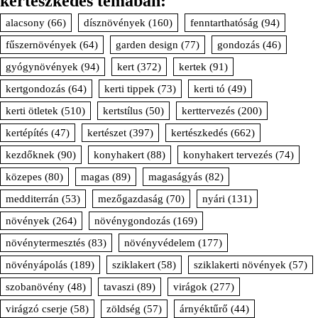
kertészkedés témában:
alacsony
(66)
dísznövények
(160)
fenntarthatóság
(94)
fűszernövények
(64)
garden design
(77)
gondozás
(46)
gyógynövények
(94)
kert
(372)
kertek
(91)
kertgondozás
(64)
kerti tippek
(73)
kerti tó
(49)
kerti ötletek
(510)
kertstílus
(50)
kerttervezés
(200)
kertépítés
(47)
kertészet
(397)
kertészkedés
(662)
kezdőknek
(90)
konyhakert
(88)
konyhakert tervezés
(74)
közepes
(80)
magas
(89)
magaságyás
(82)
medditerrán
(53)
mezőgazdaság
(70)
nyári
(131)
növények
(264)
növénygondozás
(169)
növénytermesztés
(83)
növényvédelem
(177)
növényápolás
(189)
sziklakert
(58)
sziklakerti növények
(57)
szobanövény
(48)
tavaszi
(89)
virágok
(277)
virágzó cserje
(58)
zöldség
(57)
árnyéktűrő
(44)