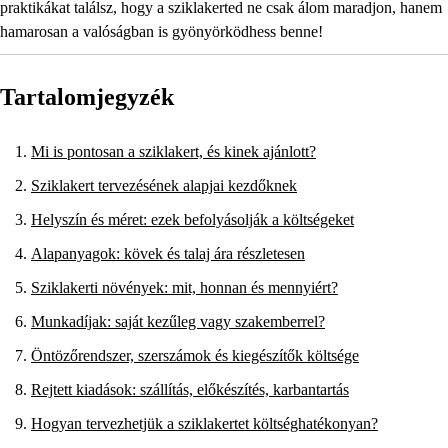
praktikákat találsz, hogy a sziklakerted ne csak álom maradjon, hanem
hamarosan a valóságban is gyönyörködhess benne!
Tartalomjegyzék
Mi is pontosan a sziklakert, és kinek ajánlott?
Sziklakert tervezésének alapjai kezdőknek
Helyszín és méret: ezek befolyásolják a költségeket
Alapanyagok: kövek és talaj ára részletesen
Sziklakerti növények: mit, honnan és mennyiért?
Munkadíjak: saját kezűleg vagy szakemberrel?
Öntözőrendszer, szerszámok és kiegészítők költsége
Rejtett kiadások: szállítás, előkészítés, karbantartás
Hogyan tervezhetjük a sziklakertet költséghatékonyan?