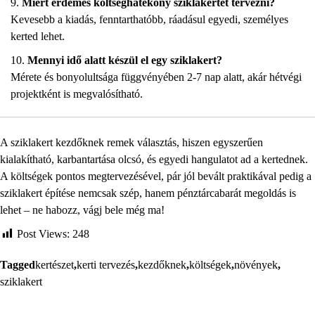
Miért érdemes költséghatékony sziklakertet tervezni?
Kevesebb a kiadás, fenntarthatóbb, ráadásul egyedi, személyes
kerted lehet.
Mennyi idő alatt készül el egy sziklakert?
Mérete és bonyolultsága függvényében 2-7 nap alatt, akár hétvégi
projektként is megvalósítható.
A sziklakert kezdőknek remek választás, hiszen egyszerűen
kialakítható, karbantartása olcsó, és egyedi hangulatot ad a kertednek.
A költségek pontos megtervezésével, pár jól bevált praktikával pedig a
sziklakert építése nemcsak szép, hanem pénztárcabarát megoldás is
lehet – ne habozz, vágj bele még ma!
Post Views:
248
Tagged
kertészet
,
kerti tervezés
,
kezdőknek
,
költségek
,
növények
,
sziklakert