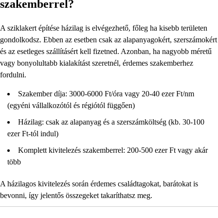
szakemberrel?
A sziklakert építése házilag is elvégezhető, főleg ha kisebb területen
gondolkodsz. Ebben az esetben csak az alapanyagokért, szerszámokért
és az esetleges szállításért kell fizetned. Azonban, ha nagyobb méretű
vagy bonyolultabb kialakítást szeretnél, érdemes szakemberhez
fordulni.
Szakember díja: 3000-6000 Ft/óra vagy 20-40 ezer Ft/nm
(egyéni vállalkozótól és régiótól függően)
Házilag: csak az alapanyag és a szerszámköltség (kb. 30-100
ezer Ft-tól indul)
Komplett kivitelezés szakemberrel: 200-500 ezer Ft vagy akár
több
A házilagos kivitelezés során érdemes családtagokat, barátokat is
bevonni, így jelentős összegeket takaríthatsz meg.