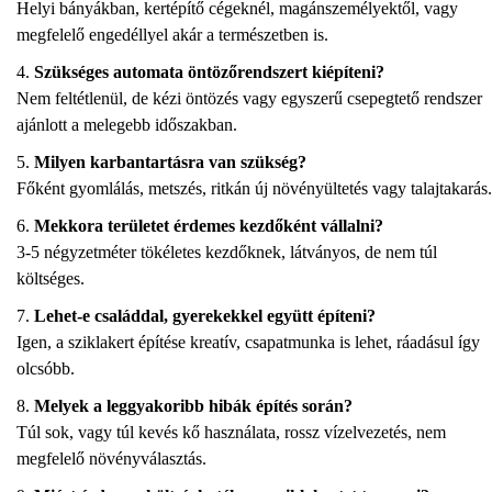
Helyi bányákban, kertépítő cégeknél, magánszemélyektől, vagy
megfelelő engedéllyel akár a természetben is.
Szükséges automata öntözőrendszert kiépíteni?
Nem feltétlenül, de kézi öntözés vagy egyszerű csepegtető rendszer
ajánlott a melegebb időszakban.
Milyen karbantartásra van szükség?
Főként gyomlálás, metszés, ritkán új növényültetés vagy talajtakarás.
Mekkora területet érdemes kezdőként vállalni?
3-5 négyzetméter tökéletes kezdőknek, látványos, de nem túl
költséges.
Lehet-e családdal, gyerekekkel együtt építeni?
Igen, a sziklakert építése kreatív, csapatmunka is lehet, ráadásul így
olcsóbb.
Melyek a leggyakoribb hibák építés során?
Túl sok, vagy túl kevés kő használata, rossz vízelvezetés, nem
megfelelő növényválasztás.