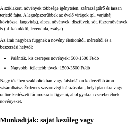
A sziklakerti növények többsége igénytelen, szárazságtűrő és lassan
terjedő fajta. A legnépszerűbbek az évelő virágok (pl. varjúháj,
kövirózsa, lángvirág), alpesi növények, díszfüvek, sőt, fűszernövények
is (pl. kakukkfű, levendula, zsálya).
Az árak nagyban függnek a növény életkorától, méretétől és a
beszerzési helytől:
Palánták, kis cserepes növények: 500-1500 Ft/db
Nagyobb, fejlettebb tövek: 1500-3500 Ft/db
Nagy tételben szakboltokban vagy faiskolában kedvezőbb áron
vásárolhatsz. Érdemes szezonvégi leárazásokra, helyi piacokra vagy
online kertészeti fórumokra is figyelni, ahol gyakran csereberélnek
növényeket.
Munkadíjak: saját kezűleg vagy