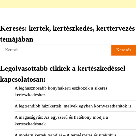
Keresés: kertek, kertészkedés, kerttervezés
témájában
Keresés:
Legolvasottabb cikkek a kertészkedéssel
kapcsolatosan:
A leghasznosabb konyhakerti eszközök a sikeres
kertészkedéshez
A legtrendibb házikertek, melyek egyben környezetbarátok is
A magaságyás: Az egyszerű és hatékony módja a
kertészkedésnek
A modern kertek trendjei – A természetes és praktikus