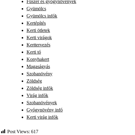
Fűszer és gyógynövények
Gyümölcs
Gyümölcs infók
Kertépítés
Kerti ötletek
Kerti virágok
Kerttervezés
Kerti tó
Konyhakert
Magaságyás
Szobanövény
Zöldség
Zöldség infók
Virág infók
Szobanövények
Gyógynövény infó
Kerti virág infók
Post Views:
617