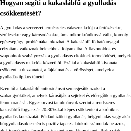
Hogyan segíti a kakaslábfű a gyulladás
csökkentését?
A gyulladás a szervezet természetes válaszreakciója a fertőzésekre,
sérülésekre vagy károsodásokra, ám amikor krónikussá válik, komoly
egészségügyi problémákat okozhat. A kakaslábfű fő hatóanyagai
célzottan avatkoznak bele ebbe a folyamatba. A flavonoidok és
szaponinok szabályozzák a gyulladásos citokinek termelődését, melyek
a gyulladásos reakciók közvetítői. Ezáltal a kakaslábfű kivonata
csökkenti a duzzanatot, a fájdalmat és a vörösséget, amelyek a
gyulladás tipikus tünetei.
Ezen túl a kakaslábfű antioxidánsai semlegesítik azokat a
szabadgyököket, amelyek károsítják a sejteket és elősegítik a gyulladás
fennmaradását. Egyes orvosi tanulmányok szerint a rendszeres
kakaslábfű fogyasztás 20-30%-kal képes csökkenteni a krónikus
gyulladás kockázatát. Például ízületi gyulladás, bélgyulladás vagy akár
bőrgyulladások esetén is pozitív tapasztalatokról számoltak be azok,
akik természetes formában, teaként vagy kivonatként alkalmazták.