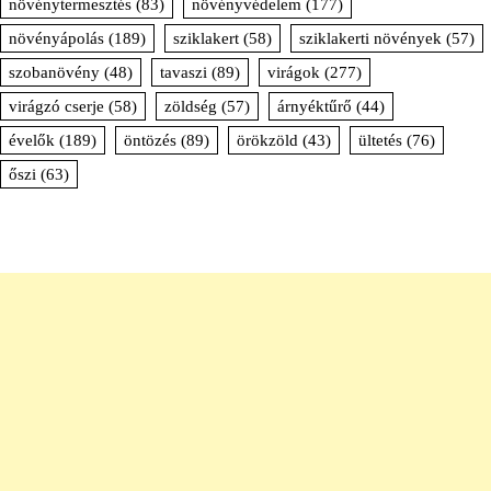
növénytermesztés
(83)
növényvédelem
(177)
növényápolás
(189)
sziklakert
(58)
sziklakerti növények
(57)
szobanövény
(48)
tavaszi
(89)
virágok
(277)
virágzó cserje
(58)
zöldség
(57)
árnyéktűrő
(44)
évelők
(189)
öntözés
(89)
örökzöld
(43)
ültetés
(76)
őszi
(63)