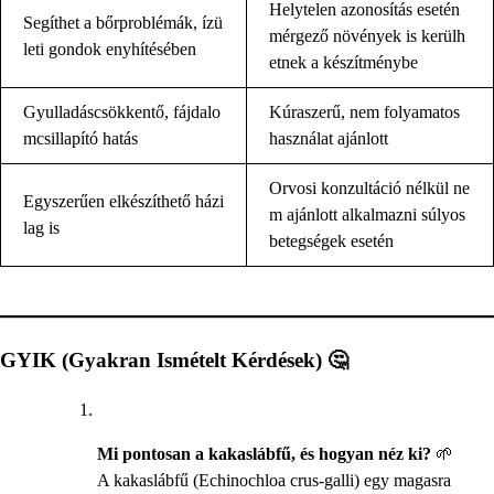
Helytelen azonosítás esetén
Segíthet a bőrproblémák, ízü
mérgező növények is kerülh
leti gondok enyhítésében
etnek a készítménybe
Gyulladáscsökkentő, fájdalo
Kúraszerű, nem folyamatos
mcsillapító hatás
használat ajánlott
Orvosi konzultáció nélkül ne
Egyszerűen elkészíthető házi
m ajánlott alkalmazni súlyos
lag is
betegségek esetén
GYIK (Gyakran Ismételt Kérdések) 🤔
Mi pontosan a kakaslábfű, és hogyan néz ki?
🌱
A kakaslábfű (Echinochloa crus-galli) egy magasra