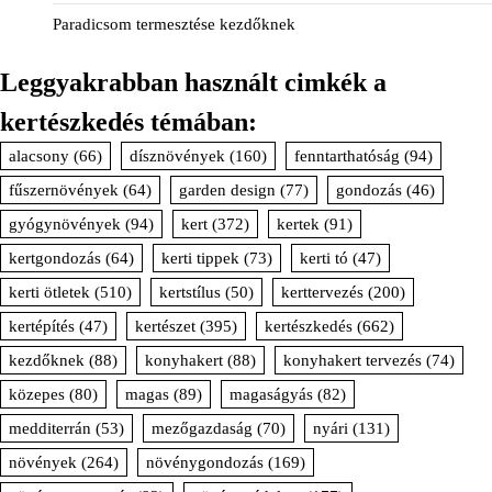
Paradicsom termesztése kezdőknek
Leggyakrabban használt cimkék a
kertészkedés témában:
alacsony
(66)
dísznövények
(160)
fenntarthatóság
(94)
fűszernövények
(64)
garden design
(77)
gondozás
(46)
gyógynövények
(94)
kert
(372)
kertek
(91)
kertgondozás
(64)
kerti tippek
(73)
kerti tó
(47)
kerti ötletek
(510)
kertstílus
(50)
kerttervezés
(200)
kertépítés
(47)
kertészet
(395)
kertészkedés
(662)
kezdőknek
(88)
konyhakert
(88)
konyhakert tervezés
(74)
közepes
(80)
magas
(89)
magaságyás
(82)
medditerrán
(53)
mezőgazdaság
(70)
nyári
(131)
növények
(264)
növénygondozás
(169)