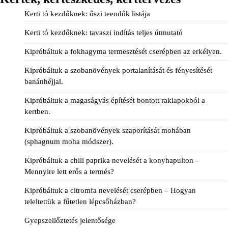
Kerti tó kezdőknek: őszi teendők listája
Kerti tó kezdőknek: tavaszi indítás teljes útmutató
Kipróbáltuk a fokhagyma termesztését cserépben az erkélyen.
Kipróbáltuk a szobanövények portalanítását és fényesítését
banánhéjjal.
Kipróbáltuk a magaságyás építését bontott raklapokból a
kertben.
Kipróbáltuk a szobanövények szaporítását mohában
(sphagnum moha módszer).
Kipróbáltuk a chili paprika nevelését a konyhapulton –
Mennyire lett erős a termés?
Kipróbáltuk a citromfa nevelését cserépben – Hogyan
teleltettük a fűtetlen lépcsőházban?
Gyepszellőztetés jelentősége