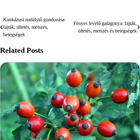
Kaukázusi nadálytő gondozása:
Bejegyzés
Fényes levelű galagonya: fajták,
fajták, ültetés, metszés,
ültetés, metszés és betegségek
navigáció
betegségek
Related Posts