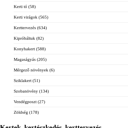
Kerti tó
(58)
Kerti virágok
(565)
Kerttervezés
(634)
Kipróbáltuk
(82)
Konyhakert
(588)
Magaságyás
(205)
Mérgező növények
(6)
Sziklakert
(51)
Szobanövény
(134)
Vendégposzt
(27)
Zöldség
(178)
Kertek, kertészkedés, kerttervezés