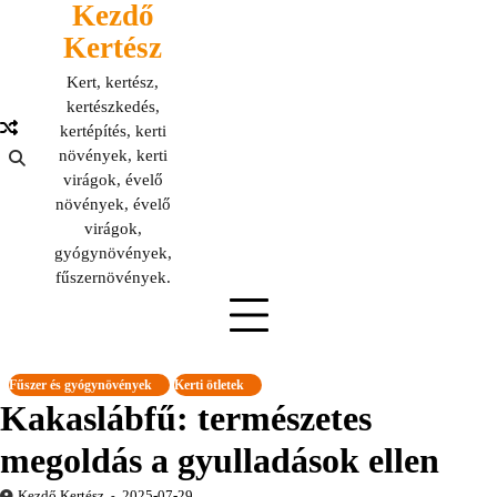
Kezdő
Skip
to
Kertész
content
Kert, kertész,
kertészkedés,
kertépítés, kerti
növények, kerti
virágok, évelő
növények, évelő
virágok,
gyógynövények,
fűszernövények.
Fűszer és gyógynövények
Kerti ötletek
Kakaslábfű: természetes
megoldás a gyulladások ellen
Kezdő Kertész
2025-07-29