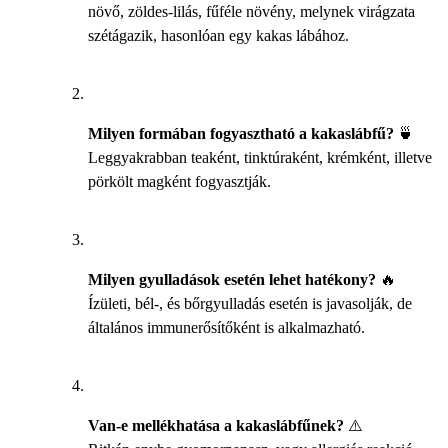
növő, zöldes-lilás, fűféle növény, melynek virágzata
szétágazik, hasonlóan egy kakas lábához.
Milyen formában fogyasztható a kakaslábfű?
🍵
Leggyakrabban teaként, tinktúraként, krémként, illetve
pörkölt magként fogyasztják.
Milyen gyulladások esetén lehet hatékony?
🔥
Ízületi, bél-, és bőrgyulladás esetén is javasolják, de
általános immunerősítőként is alkalmazható.
Van-e mellékhatása a kakaslábfűnek?
⚠️