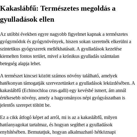
Kakaslábfű: Természetes megoldás a
gyulladások ellen
Az utóbbi években egyre nagyobb figyelmet kapnak a természetes
gyógymódok és gyógynövények, hiszen sokan szeretnék elkerülni a
szintetikus gyógyszerek mellékhatásait. A gyulladások kezelése
kiemelten fontos terület, mivel a krónikus gyulladás számtalan
betegség alapja lehet.
A természet kincsei között számos növény található, amelyek
hatékonyan támogatják szervezetünket a gyulladások leküzdésében. A
kakaslábfű (Echinochloa crus-galli) egy kevésbé ismert, ám annál
értékesebb növény, amely a hagyományos népi gyógyászatban is
jelentős szerepet töltött be.
Ez a cikk átfogó képet ad arról, mi is az a kakaslábfű, milyen
hatóanyagokat tartalmaz, és hogyan segíthet a gyulladások
enyhítésében. Bemutatjuk, hogyan alkalmazható hétköznapi