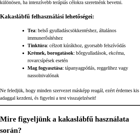
különösen, ha intenzívebb terápiás célokra szeretnénk bevetni.
Kakaslábfű felhasználási lehetőségei:
Tea
: belső gyulladáscsökkentéshez, általános
immunerősítéshez
Tinktúra
: célzott kúrákhoz, gyorsabb felszívódás
Krémek, borogatások
: bőrgyulladások, ekcéma,
rovarcsípések esetén
Mag fogyasztása
: tápanyagpótlás, reggelihez vagy
nassolnivalónak
Ne feledjük, hogy minden szervezet másképp reagál, ezért érdemes kis
adaggal kezdeni, és figyelni a test visszajelzéseit!
Mire figyeljünk a kakaslábfű használata
során?