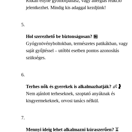
Ritkán enyhe gyomorpanasz, vagy allergiás reakció
jelentkezhet. Mindig kis adaggal kezdjünk!
Hol szerezhető be biztonságosan?
🏪
Gyógynövényboltokban, természetes patikákban, vagy
saját gyűjtéssel – utóbbi esetben pontos azonosítás
szükséges.
Terhes nők és gyerekek is alkalmazhatják?
👶🤰
Nem ajánlott terheseknek, szoptató anyáknak és
kisgyermekeknek, orvosi tanács nélkül.
Mennyi ideig lehet alkalmazni kúraszerűen?
⏳