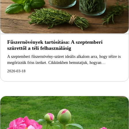
Fűszernövények tartósítása: A szeptemberi
szürettől a téli felhasználásig
A szeptemberi fűszernövény-szüret ideális alkalom arra, hogy télire is
megőrizzük friss ízeiket. Cikkünkben bemutatjuk, hogyan…
2026-03-18