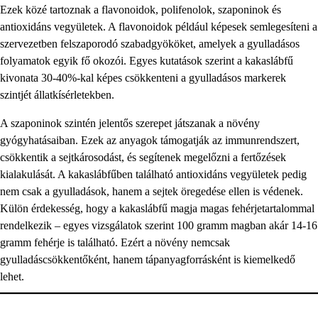
Ezek közé tartoznak a flavonoidok, polifenolok, szaponinok és
antioxidáns vegyületek. A flavonoidok például képesek semlegesíteni a
szervezetben felszaporodó szabadgyököket, amelyek a gyulladásos
folyamatok egyik fő okozói. Egyes kutatások szerint a kakaslábfű
kivonata 30-40%-kal képes csökkenteni a gyulladásos markerek
szintjét állatkísérletekben.
A szaponinok szintén jelentős szerepet játszanak a növény
gyógyhatásaiban. Ezek az anyagok támogatják az immunrendszert,
csökkentik a sejtkárosodást, és segítenek megelőzni a fertőzések
kialakulását. A kakaslábfűben található antioxidáns vegyületek pedig
nem csak a gyulladások, hanem a sejtek öregedése ellen is védenek.
Külön érdekesség, hogy a kakaslábfű magja magas fehérjetartalommal
rendelkezik – egyes vizsgálatok szerint 100 gramm magban akár 14-16
gramm fehérje is található. Ezért a növény nemcsak
gyulladáscsökkentőként, hanem tápanyagforrásként is kiemelkedő
lehet.