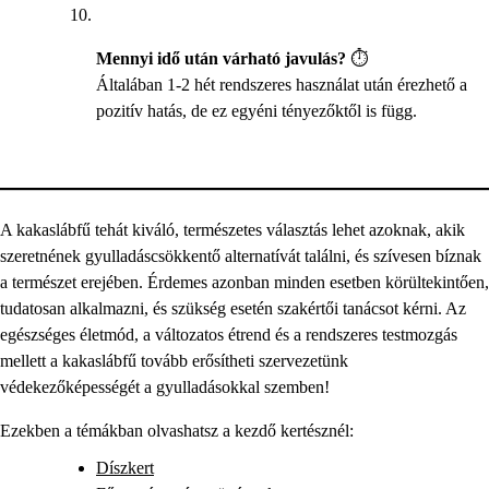
Mennyi idő után várható javulás?
⏱️
Általában 1-2 hét rendszeres használat után érezhető a
pozitív hatás, de ez egyéni tényezőktől is függ.
A kakaslábfű tehát kiváló, természetes választás lehet azoknak, akik
szeretnének gyulladáscsökkentő alternatívát találni, és szívesen bíznak
a természet erejében. Érdemes azonban minden esetben körültekintően,
tudatosan alkalmazni, és szükség esetén szakértői tanácsot kérni. Az
egészséges életmód, a változatos étrend és a rendszeres testmozgás
mellett a kakaslábfű tovább erősítheti szervezetünk
védekezőképességét a gyulladásokkal szemben!
Ezekben a témákban olvashatsz a kezdő kertésznél:
Díszkert