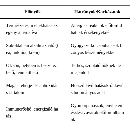
Előnyök
Hátrányok/Kockázatok
Természetes, mellékhatás-sz
Allergiás reakciók előfordul
egény alternatíva
hatnak érzékenyeknél
Sokoldalúan alkalmazható (t
Gyógyszerkölcsönhatások bi
ea, tinktúra, krém)
zonyos készítményekkel
Olcsón, helyben is beszerez
Terhes, szoptató nőknek ne
hető, fenntartható
m ajánlott
Magas fehérje- és antioxidán
Hosszú távú hatásokról kevé
s-tartalom
s tudományos adat
Gyomorpanaszok, enyhe em
Immunerősítő, energizáló ha
észtési zavarok előfordulhatn
tás
ak