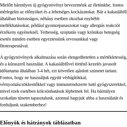
Mielőtt bármilyen új gyógynövényt bevezetnénk az életünkbe, fontos
mérlegelni az előnyöket és a lehetséges kockázatokat. Bár a kakaslábfű
általában biztonságos, néhány esetben okozhat enyhébb
mellékhatásokat, például gyomorpanaszokat vagy allergiás reakciót
érzékeny egyéneknél. Terhesség, szoptatás vagy krónikus betegség
esetén minden esetben egyeztessünk orvosunkkal vagy
fitoterapeutával.
A gyógynövények alkalmazása során elengedhetetlen a mértékletesség,
és a kúraszerű használat. A kakaslábfűvel történő kezelés javasolt
időtartama általában 3-4 hét, ezt követően ajánlott szünetet tartani.
Fontos, hogy ne használjuk együtt vérhígítókkal,
vérnyomáscsökkentőkkel vagy immunrendszerre ható gyógyszerekkel,
mivel ezek esetében kölcsönhatások léphetnek fel. Ha bármilyen
szokatlan tünetet tapasztalunk, azonnal hagyjuk abba a használatát és
forduljunk szakemberhez!
Előnyök és hátrányok táblázatban