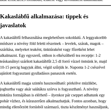
Kakaslábfű alkalmazása: tippek és
javaslatok
A kakaslábfű felhasználása meglehetősen sokoldalú. A leggyakoribb
módszer a növény föld feletti részeinek – levelek, szárak, magok –
szárítása, melyeket teaként, tinktúraként vagy főzetként lehet
alkalmazni. Egy egyszerű, otthon is elkészíthető tea receptje: 1-2
teáskanálnyi szárított kakaslábfűt 2,5 dl forró vízzel öntsünk le, majd
10-15 percig hagyjuk állni, végül szűrjük le. Naponta 1-2 csészével
ajánlott fogyasztani gyulladásos panaszok esetén.
A kakaslábfű magja szintén hasznosítható: pörkölve müzlikbe,
joghurtba vagy akár salátákra szórva is fogyasztható. A növény
tinktúra formájában is elérhető – ilyenkor pár cseppet adhatunk egy
pohár vízhez, és kúraszerűen alkalmazhatjuk. Fontos azonban, hogy
mindig ellenőrzött forrásból származó, tiszta készítményt használjunk,