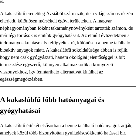
is.
A kakaslábfű eredetileg Ázsiából származik, de a világ számos részén
elterjedt, különösen mérsékelt égövi területeken. A magyar
néphagyományban főként takarmánynövényként tartották számon, de
már régi források is említik gyógyhatásait. Az elmúlt évtizedekben a
tudományos kutatások is felfigyeltek rá, különösen a benne található
bioaktív anyagok miatt. A kakaslábfű sokoldalúsága abban is rejlik,
hogy nem csak gyógyászati, hanem ökológiai jelentőséggel is bír:
termesztése egyszerű, könnyen alkalmazkodik a környezeti
viszonyokhoz, így fenntartható alternatívát kínálhat az
egészségmegőrzésben.
A kakaslábfű főbb hatóanyagai és
gyógyhatásai
A kakaslábfű értékét elsősorban a benne található hatóanyagok adják,
amelyek közül több bizonyítottan gyulladáscsökkentő hatással bír.