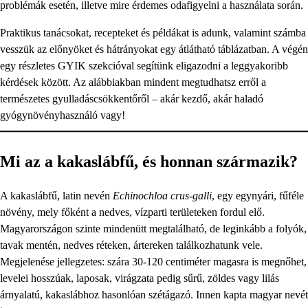
problémák esetén, illetve mire érdemes odafigyelni a használata során.
Praktikus tanácsokat, recepteket és példákat is adunk, valamint számba
vesszük az előnyöket és hátrányokat egy átlátható táblázatban. A végén
egy részletes GYIK szekcióval segítünk eligazodni a leggyakoribb
kérdések között. Az alábbiakban mindent megtudhatsz erről a
természetes gyulladáscsökkentőről – akár kezdő, akár haladó
gyógynövényhasználó vagy!
Mi az a kakaslábfű, és honnan származik?
A kakaslábfű, latin nevén
Echinochloa crus-galli
, egy egynyári, fűféle
növény, mely főként a nedves, vízparti területeken fordul elő.
Magyarországon szinte mindenütt megtalálható, de leginkább a folyók,
tavak mentén, nedves réteken, ártereken találkozhatunk vele.
Megjelenése jellegzetes: szára 30-120 centiméter magasra is megnőhet,
levelei hosszúak, laposak, virágzata pedig sűrű, zöldes vagy lilás
árnyalatú, kakaslábhoz hasonlóan szétágazó. Innen kapta magyar nevét