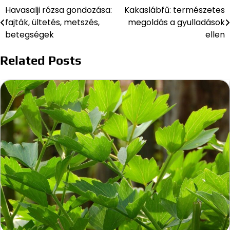
Havasalji rózsa gondozása:
Kakaslábfű: természetes
Bejegyzés
fajták, ültetés, metszés,
megoldás a gyulladások
navigáció
betegségek
ellen
Related Posts