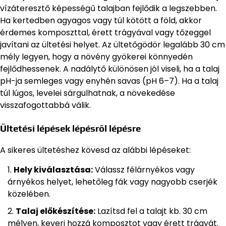
vízáteresztő képességű talajban fejlődik a legszebben.
Ha kertedben agyagos vagy túl kötött a föld, akkor
érdemes komposzttal, érett trágyával vagy tőzeggel
javítani az ültetési helyet. Az ültetőgödör legalább 30 cm
mély legyen, hogy a növény gyökerei könnyedén
fejlődhessenek. A nadálytő különösen jól viseli, ha a talaj
pH-ja semleges vagy enyhén savas (pH 6–7). Ha a talaj
túl lúgos, levelei sárgulhatnak, a növekedése
visszafogottabbá válik.
Ültetési lépések lépésről lépésre
A sikeres ültetéshez kövesd az alábbi lépéseket:
Hely kiválasztása:
Válassz félárnyékos vagy
árnyékos helyet, lehetőleg fák vagy nagyobb cserjék
közelében.
Talaj előkészítése:
Lazítsd fel a talajt kb. 30 cm
mélyen, keverj hozzá komposztot vagy érett trágyát.