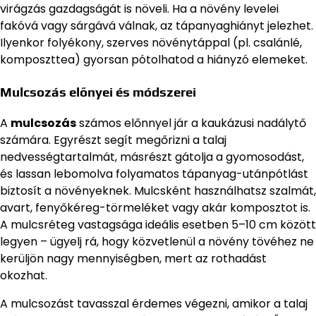
virágzás gazdagságát is növeli. Ha a növény levelei
fakóvá vagy sárgává válnak, az tápanyaghiányt jelezhet.
Ilyenkor folyékony, szerves növénytáppal (pl. csalánlé,
komposzttea) gyorsan pótolhatod a hiányzó elemeket.
Mulcsozás előnyei és módszerei
A
mulcsozás
számos előnnyel jár a kaukázusi nadálytő
számára. Egyrészt segít megőrizni a talaj
nedvességtartalmát, másrészt gátolja a gyomosodást,
és lassan lebomolva folyamatos tápanyag-utánpótlást
biztosít a növényeknek. Mulcsként használhatsz szalmát,
avart, fenyőkéreg-törmeléket vagy akár komposztot is.
A mulcsréteg vastagsága ideális esetben 5–10 cm között
legyen – ügyelj rá, hogy közvetlenül a növény tövéhez ne
kerüljön nagy mennyiségben, mert az rothadást
okozhat.
A mulcsozást tavasszal érdemes végezni, amikor a talaj