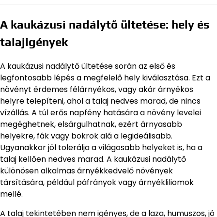
A kaukázusi nadálytő ültetése: hely és
talajigények
A kaukázusi nadálytő ültetése során az első és
legfontosabb lépés a megfelelő hely kiválasztása. Ezt a
növényt érdemes félárnyékos, vagy akár árnyékos
helyre telepíteni, ahol a talaj nedves marad, de nincs
vízállás. A túl erős napfény hatására a növény levelei
megéghetnek, elsárgulhatnak, ezért árnyasabb
helyekre, fák vagy bokrok alá a legideálisabb.
Ugyanakkor jól tolerálja a világosabb helyeket is, ha a
talaj kellően nedves marad. A kaukázusi nadálytő
különösen alkalmas árnyékkedvelő növények
társítására, például páfrányok vagy árnyékliliomok
mellé.
A talaj tekintetében nem igényes, de a laza, humuszos, jó