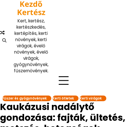
Kezdő
Skip
to
Kertész
content
Kert, kertész,
kertészkedés,
kertépítés, kerti
növények, kerti
virágok, évelő
növények, évelő
virágok,
gyógynövények,
fűszernövények.
Fűszer és gyógynövények
Kerti ötletek
Kerti virágok
Kaukázusi nadálytő
gondozása: fajták, ültetés,