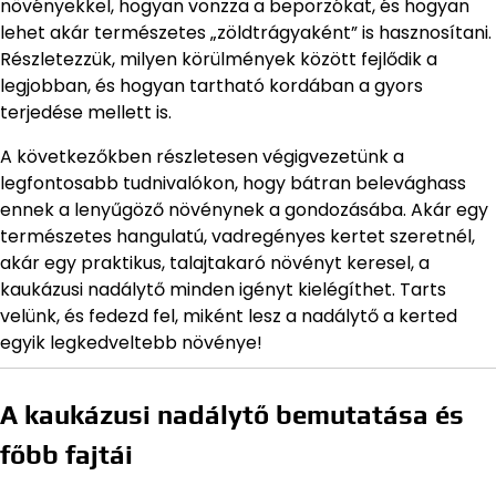
növényekkel, hogyan vonzza a beporzókat, és hogyan
lehet akár természetes „zöldtrágyaként” is hasznosítani.
Részletezzük, milyen körülmények között fejlődik a
legjobban, és hogyan tartható kordában a gyors
terjedése mellett is.
A következőkben részletesen végigvezetünk a
legfontosabb tudnivalókon, hogy bátran belevághass
ennek a lenyűgöző növénynek a gondozásába. Akár egy
természetes hangulatú, vadregényes kertet szeretnél,
akár egy praktikus, talajtakaró növényt keresel, a
kaukázusi nadálytő minden igényt kielégíthet. Tarts
velünk, és fedezd fel, miként lesz a nadálytő a kerted
egyik legkedveltebb növénye!
A kaukázusi nadálytő bemutatása és
főbb fajtái