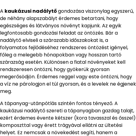
A
kaukázusi nadálytő
gondozása viszonylag egyszerű,
de néhány alapszabályt érdemes betartani, hogy
egészséges és látványos növényt kapjunk. Az egyik
legfontosabb gondozási feladat az öntözés. Bár a
nadálytő elviseli a szárazabb időszakokat is, a
folyamatos fejlődéséhez rendszeres öntözést igényel,
főleg a melegebb hónapokban vagy hosszan tartó
szárazság esetén. Különösen a fiatal növényeket kell
rendszeresen öntözni, hogy gyökerük gyorsan
megerősödjön. Érdemes reggel vagy este öntözni, hogy
a víz ne párologjon el túl gyorsan, és a levelek ne égjenek
meg.
A tápanyag-utánpótlás szintén fontos tényező. A
kaukázusi nadálytő szereti a tápanyagban gazdag talajt,
ezért érdemes évente kétszer (kora tavasszal és ősszel)
komposzttal vagy érett trágyával ellátni az ültetési
helyet. Ez nemcsak a növekedést segíti, hanem a