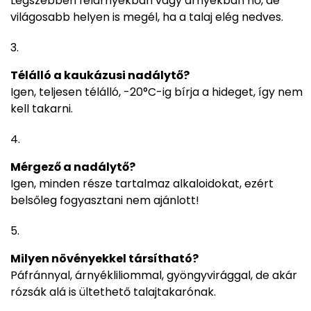
Legszebben félárnyékban vagy árnyékban nő, de
világosabb helyen is megél, ha a talaj elég nedves.
Télálló a kaukázusi nadálytő?
Igen, teljesen télálló, -20°C-ig bírja a hideget, így nem
kell takarni.
Mérgező a nadálytő?
Igen, minden része tartalmaz alkaloidokat, ezért
belsőleg fogyasztani nem ajánlott!
Milyen növényekkel társítható?
Páfránnyal, árnyékliliommal, gyöngyvirággal, de akár
rózsák alá is ültethető talajtakarónak.