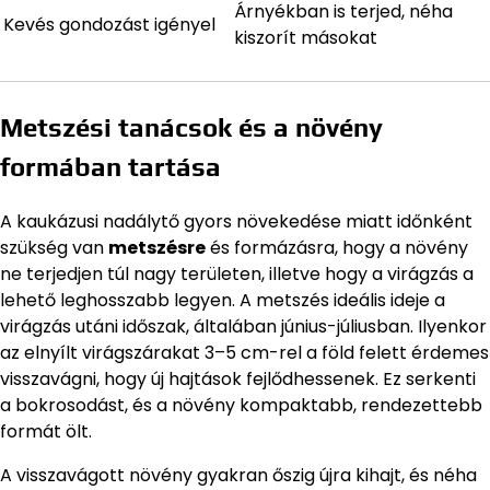
Árnyékban is terjed, néha
Kevés gondozást igényel
kiszorít másokat
Metszési tanácsok és a növény
formában tartása
A kaukázusi nadálytő gyors növekedése miatt időnként
szükség van
metszésre
és formázásra, hogy a növény
ne terjedjen túl nagy területen, illetve hogy a virágzás a
lehető leghosszabb legyen. A metszés ideális ideje a
virágzás utáni időszak, általában június-júliusban. Ilyenkor
az elnyílt virágszárakat 3–5 cm-rel a föld felett érdemes
visszavágni, hogy új hajtások fejlődhessenek. Ez serkenti
a bokrosodást, és a növény kompaktabb, rendezettebb
formát ölt.
A visszavágott növény gyakran őszig újra kihajt, és néha