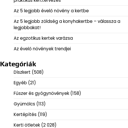
praktikus kerttervezés
Az 5 legjobb évelő növény a kertbe
Az 5 legjobb zöldség a konyhakertbe – válassza a
legjobbakat!
Az egzotikus kertek varázsa
Az évelő növények trendjei
Kategóriák
Díszkert
(508)
Egyéb
(21)
Fűszer és gyógynövények
(158)
Gyümölcs
(113)
Kertépítés
(119)
Kerti ötletek
(2 028)