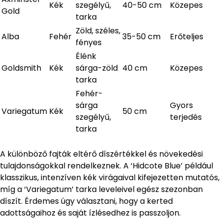
Kék
szegélyű,
40-50 cm
Közepes
Gold
tarka
Zöld, széles,
Alba
Fehér
35-50 cm
Erőteljes
fényes
Élénk
Goldsmith
Kék
sárga-zöld
40 cm
Közepes
tarka
Fehér-
sárga
Gyors
Variegatum
Kék
50 cm
szegélyű,
terjedés
tarka
A különböző fajták eltérő díszértékkel és növekedési
tulajdonságokkal rendelkeznek. A ‘Hidcote Blue’ például
klasszikus, intenzíven kék virágaival kifejezetten mutatós,
míg a ‘Variegatum’ tarka leveleivel egész szezonban
díszít. Érdemes úgy választani, hogy a kerted
adottságaihoz és saját ízlésedhez is passzoljon.