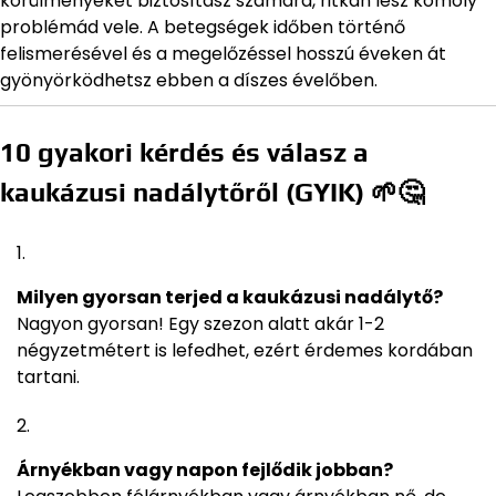
körülményeket biztosítasz számára, ritkán lesz komoly
problémád vele. A betegségek időben történő
felismerésével és a megelőzéssel hosszú éveken át
gyönyörködhetsz ebben a díszes évelőben.
10 gyakori kérdés és válasz a
kaukázusi nadálytőről (GYIK) 🌱🤔
Milyen gyorsan terjed a kaukázusi nadálytő?
Nagyon gyorsan! Egy szezon alatt akár 1-2
négyzetmétert is lefedhet, ezért érdemes kordában
tartani.
Árnyékban vagy napon fejlődik jobban?