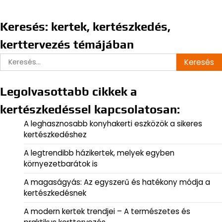
Keresés: kertek, kertészkedés,
kerttervezés témájában
Keresés:
Legolvasottabb cikkek a
kertészkedéssel kapcsolatosan:
A leghasznosabb konyhakerti eszközök a sikeres
kertészkedéshez
A legtrendibb házikertek, melyek egyben
környezetbarátok is
A magaságyás: Az egyszerű és hatékony módja a
kertészkedésnek
A modern kertek trendjei – A természetes és