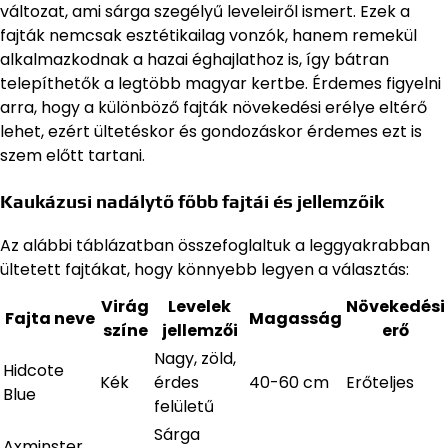
változat, ami sárga szegélyű leveleiről ismert. Ezek a
fajták nemcsak esztétikailag vonzók, hanem remekül
alkalmazkodnak a hazai éghajlathoz is, így bátran
telepíthetők a legtöbb magyar kertbe. Érdemes figyelni
arra, hogy a különböző fajták növekedési erélye eltérő
lehet, ezért ültetéskor és gondozáskor érdemes ezt is
szem előtt tartani.
Kaukázusi nadálytő főbb fajtái és jellemzőik
Az alábbi táblázatban összefoglaltuk a leggyakrabban
ültetett fajtákat, hogy könnyebb legyen a választás:
Virág
Levelek
Növekedési
Fajta neve
Magasság
színe
jellemzői
erő
Nagy, zöld,
Hidcote
Kék
érdes
40-60 cm
Erőteljes
Blue
felületű
Sárga
Axminster