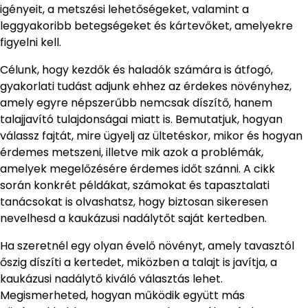
igényeit, a metszési lehetőségeket, valamint a
leggyakoribb betegségeket és kártevőket, amelyekre
figyelni kell.
Célunk, hogy kezdők és haladók számára is átfogó,
gyakorlati tudást adjunk ehhez az érdekes növényhez,
amely egyre népszerűbb nemcsak díszítő, hanem
talajjavító tulajdonságai miatt is. Bemutatjuk, hogyan
válassz fajtát, mire ügyelj az ültetéskor, mikor és hogyan
érdemes metszeni, illetve mik azok a problémák,
amelyek megelőzésére érdemes időt szánni. A cikk
során konkrét példákat, számokat és tapasztalati
tanácsokat is olvashatsz, hogy biztosan sikeresen
nevelhesd a kaukázusi nadálytőt saját kertedben.
Ha szeretnél egy olyan évelő növényt, amely tavasztól
őszig díszíti a kertedet, miközben a talajt is javítja, a
kaukázusi nadálytő kiváló választás lehet.
Megismerheted, hogyan működik együtt más