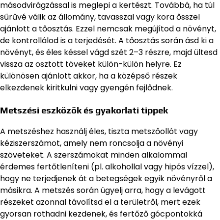
másodvirágzással is meglepi a kertészt. Továbbá, ha túl
sűrűvé válik az állomány, tavasszal vagy kora ősszel
ajánlott a tőosztás. Ezzel nemcsak megújítod a növényt,
de kontrollálod is a terjedését. A tőosztás során ásd ki a
növényt, és éles késsel vágd szét 2–3 részre, majd ültesd
vissza az osztott töveket külön-külön helyre. Ez
különösen ajánlott akkor, ha a középső részek
elkezdenek kiritkulni vagy gyengén fejlődnek.
Metszési eszközök és gyakorlati tippek
A metszéshez használj éles, tiszta metszőollót vagy
kéziszerszámot, amely nem roncsolja a növényi
szöveteket. A szerszámokat minden alkalommal
érdemes fertőtleníteni (pl. alkohollal vagy hipós vízzel),
hogy ne terjedjenek át a betegségek egyik növényről a
másikra. A metszés során ügyelj arra, hogy a levágott
részeket azonnal távolítsd el a területről, mert ezek
gyorsan rothadni kezdenek, és fertőző gócpontokká