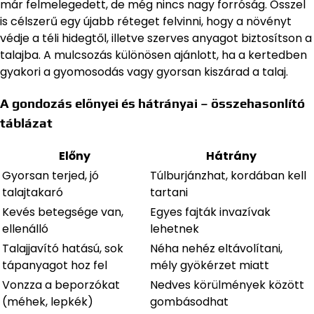
már felmelegedett, de még nincs nagy forróság. Ősszel
is célszerű egy újabb réteget felvinni, hogy a növényt
védje a téli hidegtől, illetve szerves anyagot biztosítson a
talajba. A mulcsozás különösen ajánlott, ha a kertedben
gyakori a gyomosodás vagy gyorsan kiszárad a talaj.
A gondozás előnyei és hátrányai – összehasonlító
táblázat
Előny
Hátrány
Gyorsan terjed, jó
Túlburjánzhat, kordában kell
talajtakaró
tartani
Kevés betegsége van,
Egyes fajták invazívak
ellenálló
lehetnek
Talajjavító hatású, sok
Néha nehéz eltávolítani,
tápanyagot hoz fel
mély gyökérzet miatt
Vonzza a beporzókat
Nedves körülmények között
(méhek, lepkék)
gombásodhat