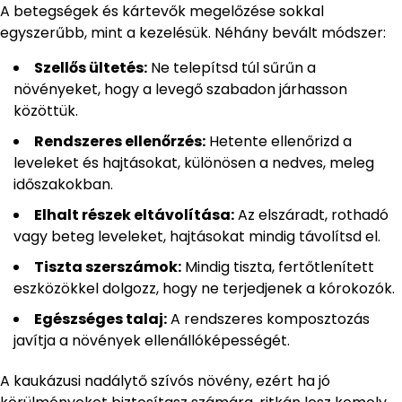
A betegségek és kártevők megelőzése sokkal
egyszerűbb, mint a kezelésük. Néhány bevált módszer:
Szellős ültetés:
Ne telepítsd túl sűrűn a
növényeket, hogy a levegő szabadon járhasson
közöttük.
Rendszeres ellenőrzés:
Hetente ellenőrizd a
leveleket és hajtásokat, különösen a nedves, meleg
időszakokban.
Elhalt részek eltávolítása:
Az elszáradt, rothadó
vagy beteg leveleket, hajtásokat mindig távolítsd el.
Tiszta szerszámok:
Mindig tiszta, fertőtlenített
eszközökkel dolgozz, hogy ne terjedjenek a kórokozók.
Egészséges talaj:
A rendszeres komposztozás
javítja a növények ellenállóképességét.
A kaukázusi nadálytő szívós növény, ezért ha jó