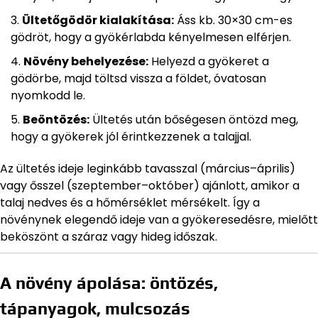
Ültetőgödör kialakítása:
Áss kb. 30×30 cm-es
gödröt, hogy a gyökérlabda kényelmesen elférjen.
Növény behelyezése:
Helyezd a gyökeret a
gödörbe, majd töltsd vissza a földet, óvatosan
nyomkodd le.
Beöntözés:
Ültetés után bőségesen öntözd meg,
hogy a gyökerek jól érintkezzenek a talajjal.
Az ültetés ideje leginkább tavasszal (március–április)
vagy ősszel (szeptember–október) ajánlott, amikor a
talaj nedves és a hőmérséklet mérsékelt. Így a
növénynek elegendő ideje van a gyökeresedésre, mielőtt
beköszönt a száraz vagy hideg időszak.
A növény ápolása: öntözés,
tápanyagok, mulcsozás