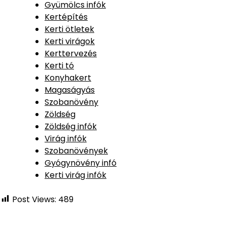
Gyümölcs infók
Kertépítés
Kerti ötletek
Kerti virágok
Kerttervezés
Kerti tó
Konyhakert
Magaságyás
Szobanövény
Zöldség
Zöldség infók
Virág infók
Szobanövények
Gyógynövény infó
Kerti virág infók
Post Views:
489