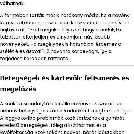
válhatnak.
A formában tartás másik hatékony módja, ha a növény
környezetében rendszeresen kihúzkodod a nem kívánt
hajtásokat. Ezzel megakadályozod, hogy a nadálytő
túlzottan elterjedjen, és elnyomjon más, kisebb
növényeket. Ha szegélynek is használod, érdemes a
szélét éles ásóval 1-2 havonta körbevágni, így a
terjedése kordában tartható.
Betegségek és kártevők: felismerés és
megelőzés
A kaukázusi nadálytő ellenálló növénynek számít, de
néhány betegség és kártevő időnként megtámadhatja.
A leggyakoribb problémák közé tartoznak a gombás
eredetű betegségek, főleg a lisztharmat és a
levélfoltosság. Ezek főként nedves, párás időszakban