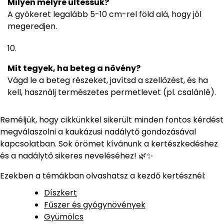
Milyen mélyre ültessük?
A gyökeret legalább 5-10 cm-rel föld alá, hogy jól
megeredjen.
Mit tegyek, ha beteg a növény?
Vágd le a beteg részeket, javítsd a szellőzést, és ha
kell, használj természetes permetlevet (pl. csalánlé).
Reméljük, hogy cikkünkkel sikerült minden fontos kérdést
megválaszolni a kaukázusi nadálytő gondozásával
kapcsolatban. Sok örömet kívánunk a kertészkedéshez
és a nadálytő sikeres neveléséhez! 🌿✨
Ezekben a témákban olvashatsz a kezdő kertésznél:
Díszkert
Fűszer és gyógynövények
Gyümölcs