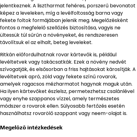
jelentkeznek. A lisztharmat fehéres, porszerű bevonatot
képez a leveleken, míg a levélfoltosság barna vagy
fekete foltok formájában jelenik meg. Megelőzésként
fontos a megfelelő szellőzés biztosítása, vagyis ne
ültessük túl sűrűn a növényeket, és rendszeresen
távolítsuk el az elhalt, beteg leveleket.
Ritkán előfordulhatnak rovar kártevők is, például
levéltetvek vagy takácsatkák. Ezek a növény nedvét
szívogatják, és elsősorban a friss hajtásokat károsítják. A
levéltetvek apró, zöld vagy fekete színű rovarok,
amelyek ragacsos mézharmatot hagynak maguk után.
Ha ilyen kártevőket észlelsz, permetezhetsz csalánlével
vagy enyhe szappanos vízzel, amely természetes
módszer a rovarok ellen. Súlyosabb fertőzés esetén
használhatsz rovarölő szappant vagy neem-olajat is.
Megelőző intézkedések