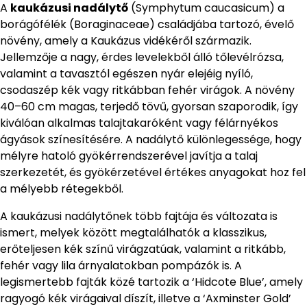
A
kaukázusi nadálytő
(Symphytum caucasicum) a
borágófélék (Boraginaceae) családjába tartozó, évelő
növény, amely a Kaukázus vidékéről származik.
Jellemzője a nagy, érdes levelekből álló tőlevélrózsa,
valamint a tavasztól egészen nyár elejéig nyíló,
csodaszép kék vagy ritkábban fehér virágok. A növény
40–60 cm magas, terjedő tövű, gyorsan szaporodik, így
kiválóan alkalmas talajtakaróként vagy félárnyékos
ágyások színesítésére. A nadálytő különlegessége, hogy
mélyre hatoló gyökérrendszerével javítja a talaj
szerkezetét, és gyökérzetével értékes anyagokat hoz fel
a mélyebb rétegekből.
A kaukázusi nadálytőnek több fajtája és változata is
ismert, melyek között megtalálhatók a klasszikus,
erőteljesen kék színű virágzatúak, valamint a ritkább,
fehér vagy lila árnyalatokban pompázók is. A
legismertebb fajták közé tartozik a ‘Hidcote Blue’, amely
ragyogó kék virágaival díszít, illetve a ‘Axminster Gold’