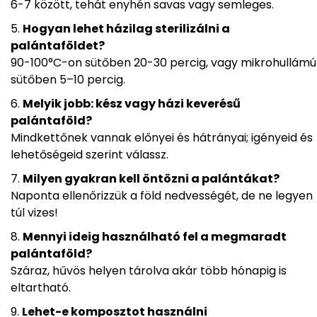
6-7 között, tehát enyhén savas vagy semleges.
Hogyan lehet házilag sterilizálni a
palántaföldet?
90-100°C-on sütőben 20-30 percig, vagy mikrohullámú
sütőben 5–10 percig.
Melyik jobb: kész vagy házi keverésű
palántaföld?
Mindkettőnek vannak előnyei és hátrányai; igényeid és
lehetőségeid szerint válassz.
Milyen gyakran kell öntözni a palántákat?
Naponta ellenőrizzük a föld nedvességét, de ne legyen
túl vizes!
Mennyi ideig használható fel a megmaradt
palántaföld?
Száraz, hűvös helyen tárolva akár több hónapig is
eltartható.
Lehet-e komposztot használni