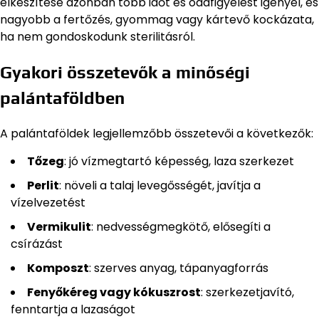
elkészítése azonban több időt és odafigyelést igényel, és
nagyobb a fertőzés, gyommag vagy kártevő kockázata,
ha nem gondoskodunk sterilitásról.
Gyakori összetevők a minőségi
palántaföldben
A palántaföldek legjellemzőbb összetevői a következők:
Tőzeg
: jó vízmegtartó képesség, laza szerkezet
Perlit
: növeli a talaj levegősségét, javítja a
vízelvezetést
Vermikulit
: nedvességmegkötő, elősegíti a
csírázást
Komposzt
: szerves anyag, tápanyagforrás
Fenyőkéreg vagy kókuszrost
: szerkezetjavító,
fenntartja a lazaságot