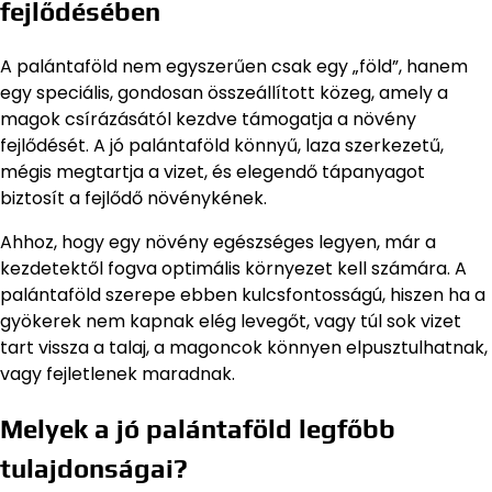
fejlődésében
A palántaföld nem egyszerűen csak egy „föld”, hanem
egy speciális, gondosan összeállított közeg, amely a
magok csírázásától kezdve támogatja a növény
fejlődését. A jó palántaföld könnyű, laza szerkezetű,
mégis megtartja a vizet, és elegendő tápanyagot
biztosít a fejlődő növénykének.
Ahhoz, hogy egy növény egészséges legyen, már a
kezdetektől fogva optimális környezet kell számára. A
palántaföld szerepe ebben kulcsfontosságú, hiszen ha a
gyökerek nem kapnak elég levegőt, vagy túl sok vizet
tart vissza a talaj, a magoncok könnyen elpusztulhatnak,
vagy fejletlenek maradnak.
Melyek a jó palántaföld legfőbb
tulajdonságai?