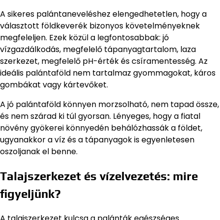
A sikeres palántaneveléshez elengedhetetlen, hogy a
választott földkeverék bizonyos követelményeknek
megfeleljen. Ezek közül a legfontosabbak: jó
vízgazdálkodás, megfelelő tápanyagtartalom, laza
szerkezet, megfelelő pH-érték és csíramentesség. Az
ideális palántaföld nem tartalmaz gyommagokat, káros
gombákat vagy kártevőket.
A jó palántaföld könnyen morzsolható, nem tapad össze,
és nem szárad ki túl gyorsan. Lényeges, hogy a fiatal
növény gyökerei könnyedén behálózhassák a földet,
ugyanakkor a víz és a tápanyagok is egyenletesen
oszoljanak el benne.
Talajszerkezet és vízelvezetés: mire
figyeljünk?
A talajszerkezet kulcsa a palánták egészséges