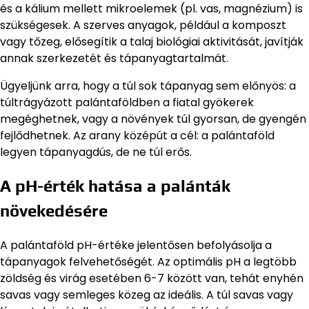
és a kálium mellett mikroelemek (pl. vas, magnézium) is
szükségesek. A szerves anyagok, például a komposzt
vagy tőzeg, elősegítik a talaj biológiai aktivitását, javítják
annak szerkezetét és tápanyagtartalmát.
Ügyeljünk arra, hogy a túl sok tápanyag sem előnyös: a
túltrágyázott palántaföldben a fiatal gyökerek
megéghetnek, vagy a növények túl gyorsan, de gyengén
fejlődhetnek. Az arany középút a cél: a palántaföld
legyen tápanyagdús, de ne túl erős.
A pH-érték hatása a palánták
növekedésére
A palántaföld pH-értéke jelentősen befolyásolja a
tápanyagok felvehetőségét. Az optimális pH a legtöbb
zöldség és virág esetében 6-7 között van, tehát enyhén
savas vagy semleges közeg az ideális. A túl savas vagy