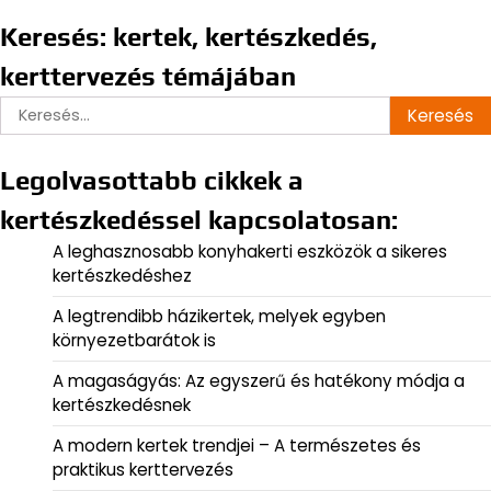
Keresés: kertek, kertészkedés,
kerttervezés témájában
Keresés:
Legolvasottabb cikkek a
kertészkedéssel kapcsolatosan:
A leghasznosabb konyhakerti eszközök a sikeres
kertészkedéshez
A legtrendibb házikertek, melyek egyben
környezetbarátok is
A magaságyás: Az egyszerű és hatékony módja a
kertészkedésnek
A modern kertek trendjei – A természetes és
praktikus kerttervezés