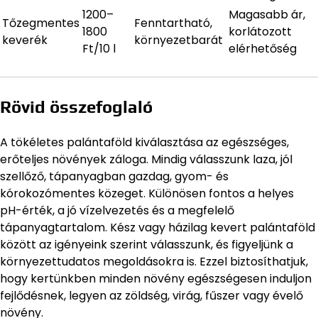
1200–
Magasabb ár,
Tőzegmentes
Fenntartható,
1800
korlátozott
keverék
környezetbarát
Ft/10 l
elérhetőség
Rövid összefoglaló
A tökéletes palántaföld kiválasztása az egészséges,
erőteljes növények záloga. Mindig válasszunk laza, jól
szellőző, tápanyagban gazdag, gyom- és
kórokozómentes közeget. Különösen fontos a helyes
pH-érték, a jó vízelvezetés és a megfelelő
tápanyagtartalom. Kész vagy házilag kevert palántaföld
között az igényeink szerint válasszunk, és figyeljünk a
környezettudatos megoldásokra is. Ezzel biztosíthatjuk,
hogy kertünkben minden növény egészségesen induljon
fejlődésnek, legyen az zöldség, virág, fűszer vagy évelő
növény.