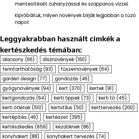
mentesítését zuhanyzással és szappanos vízzel.
Kipróbáltuk, milyen növények bírják legjobban a tűző
napot
Leggyakrabban használt cimkék a
kertészkedés témában:
alacsony
(66)
dísznövények
(160)
fenntarthatóság
(93)
fűszernövények
(64)
garden design
(77)
gondozás
(46)
gyógynövények
(94)
kert
(370)
kertek
(91)
kertgondozás
(64)
kerti tippek
(73)
kerti tó
(45)
kerti ötletek
(510)
kertstílus
(50)
kerttervezés
(200)
kertépítés
(46)
kertészet
(395)
kertészkedés
(659)
kezdőknek
(86)
konyhakert
(88)
konyhakert tervezés
(74)