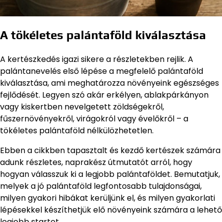
A tökéletes palántaföld kiválasztása
A kertészkedés igazi sikere a részletekben rejlik. A
palántanevelés első lépése a megfelelő palántaföld
kiválasztása, ami meghatározza növényeink egészséges
fejlődését. Legyen szó akár erkélyen, ablakpárkányon
vagy kiskertben nevelgetett zöldségekről,
fűszernövényekről, virágokról vagy évelőkről – a
tökéletes palántaföld nélkülözhetetlen.
Ebben a cikkben tapasztalt és kezdő kertészek számára
adunk részletes, naprakész útmutatót arról, hogy
hogyan válasszuk ki a legjobb palántaföldet. Bemutatjuk,
melyek a jó palántaföld legfontosabb tulajdonságai,
milyen gyakori hibákat kerüljünk el, és milyen gyakorlati
lépésekkel készíthetjük elő növényeink számára a lehető
legjobb startot.