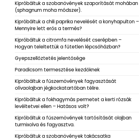
Kipróbáltuk a szobanövények szaporítását mohában
(sphagnum moha módszer).
Kipróbáltuk a chili paprika nevelését a konyhapulton –
Mennyire lett erős a termés?
Kipróbáltuk a citromfa nevelését cserépben –
Hogyan teleltettük a fűtetlen lépcsőházban?
Gyepszellőztetés jelentősége
Paradicsom termesztése kezdőknek
Kipróbáltuk a fűszernövények fagyasztását
olívaolajban jégkockatartóban télire.
Kipróbáltuk a fokhagymás permetet a kerti rózsák
levéltetvei ellen – Hatásos volt?
Kipróbáltuk a fűszernövények tartósítását olajban
turmixolva és fagyasztva.
Kipróbáltuk a szobanövények takácsatka