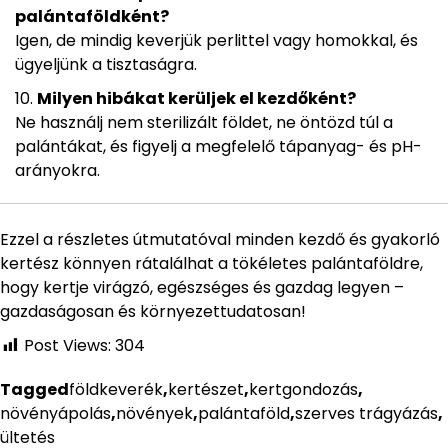
palántaföldként?
Igen, de mindig keverjük perlittel vagy homokkal, és
ügyeljünk a tisztaságra.
Milyen hibákat kerüljek el kezdőként?
Ne használj nem sterilizált földet, ne öntözd túl a
palántákat, és figyelj a megfelelő tápanyag- és pH-
arányokra.
Ezzel a részletes útmutatóval minden kezdő és gyakorló
kertész könnyen rátalálhat a tökéletes palántaföldre,
hogy kertje virágzó, egészséges és gazdag legyen –
gazdaságosan és környezettudatosan!
Post Views:
304
Tagged
földkeverék
,
kertészet
,
kertgondozás
,
növényápolás
,
növények
,
palántaföld
,
szerves trágyázás
,
ültetés