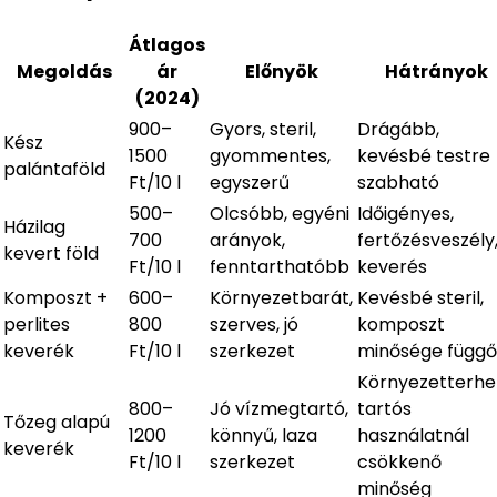
Átlagos
Megoldás
ár
Előnyök
Hátrányok
(2024)
900–
Gyors, steril,
Drágább,
Kész
1500
gyommentes,
kevésbé testre
palántaföld
Ft/10 l
egyszerű
szabható
500–
Olcsóbb, egyéni
Időigényes,
Házilag
700
arányok,
fertőzésveszély
kevert föld
Ft/10 l
fenntarthatóbb
keverés
Komposzt +
600–
Környezetbarát,
Kevésbé steril,
perlites
800
szerves, jó
komposzt
keverék
Ft/10 l
szerkezet
minősége függő
Környezetterhel
800–
Jó vízmegtartó,
tartós
Tőzeg alapú
1200
könnyű, laza
használatnál
keverék
Ft/10 l
szerkezet
csökkenő
minőség