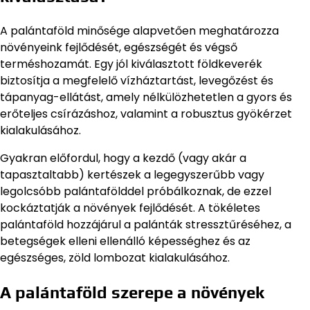
A palántaföld minősége alapvetően meghatározza
növényeink fejlődését, egészségét és végső
terméshozamát. Egy jól kiválasztott földkeverék
biztosítja a megfelelő vízháztartást, levegőzést és
tápanyag-ellátást, amely nélkülözhetetlen a gyors és
erőteljes csírázáshoz, valamint a robusztus gyökérzet
kialakulásához.
Gyakran előfordul, hogy a kezdő (vagy akár a
tapasztaltabb) kertészek a legegyszerűbb vagy
legolcsóbb palántafölddel próbálkoznak, de ezzel
kockáztatják a növények fejlődését. A tökéletes
palántaföld hozzájárul a palánták stressztűréséhez, a
betegségek elleni ellenálló képességhez és az
egészséges, zöld lombozat kialakulásához.
A palántaföld szerepe a növények