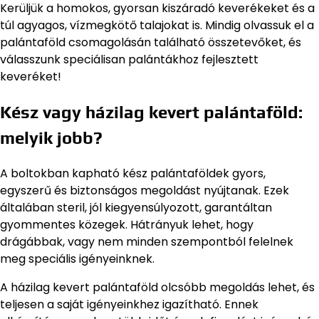
Kerüljük a homokos, gyorsan kiszáradó keverékeket és a
túl agyagos, vízmegkötő talajokat is. Mindig olvassuk el a
palántaföld csomagolásán található összetevőket, és
válasszunk speciálisan palántákhoz fejlesztett
keveréket!
Kész vagy házilag kevert palántaföld:
melyik jobb?
A boltokban kapható kész palántaföldek gyors,
egyszerű és biztonságos megoldást nyújtanak. Ezek
általában steril, jól kiegyensúlyozott, garantáltan
gyommentes közegek. Hátrányuk lehet, hogy
drágábbak, vagy nem minden szempontból felelnek
meg speciális igényeinknek.
A házilag kevert palántaföld olcsóbb megoldás lehet, és
teljesen a saját igényeinkhez igazítható. Ennek