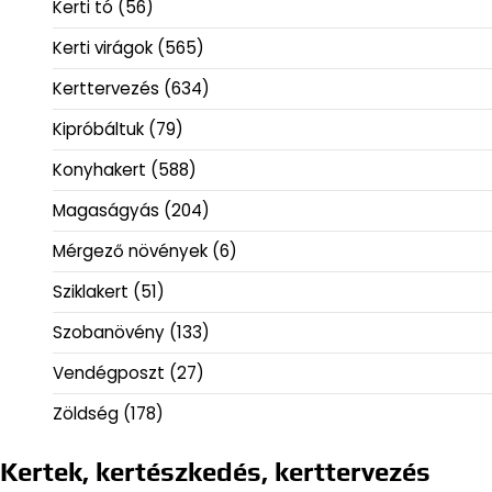
Kerti tó
(56)
Kerti virágok
(565)
Kerttervezés
(634)
Kipróbáltuk
(79)
Konyhakert
(588)
Magaságyás
(204)
Mérgező növények
(6)
Sziklakert
(51)
Szobanövény
(133)
Vendégposzt
(27)
Zöldség
(178)
Kertek, kertészkedés, kerttervezés