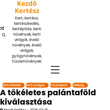
Kezdő
Skip
to
Kertész
content
Kert, kertész,
kertészkedés,
kertépítés, kerti
növények, kerti
virágok, évelő
növények, évelő
virágok,
gyógynövények,
fűszernövények.
Kerti ötletek
Kerti virágok
Konyhakert
Zöldség
A tökéletes palántaföld
kiválasztása
Kezdő Kertész
2026-03-15