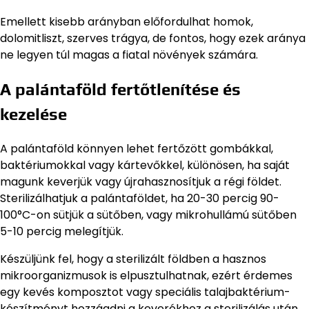
Emellett kisebb arányban előfordulhat homok,
dolomitliszt, szerves trágya, de fontos, hogy ezek aránya
ne legyen túl magas a fiatal növények számára.
A palántaföld fertőtlenítése és
kezelése
A palántaföld könnyen lehet fertőzött gombákkal,
baktériumokkal vagy kártevőkkel, különösen, ha saját
magunk keverjük vagy újrahasznosítjuk a régi földet.
Sterilizálhatjuk a palántaföldet, ha 20-30 percig 90-
100°C-on sütjük a sütőben, vagy mikrohullámú sütőben
5-10 percig melegítjük.
Készüljünk fel, hogy a sterilizált földben a hasznos
mikroorganizmusok is elpusztulhatnak, ezért érdemes
egy kevés komposztot vagy speciális talajbaktérium-
készítményt hozzáadni a keverékhez a sterilizálás után.