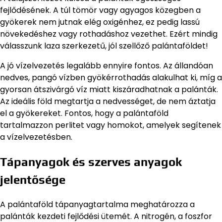
fejlődésének. A túl tömör vagy agyagos közegben a
gyökerek nem jutnak elég oxigénhez, ez pedig lassú
növekedéshez vagy rothadáshoz vezethet. Ezért mindig
válasszunk laza szerkezetű, jól szellőző palántaföldet!
A jó vízelvezetés legalább ennyire fontos. Az állandóan
nedves, pangó vízben gyökérrothadás alakulhat ki, míg a
gyorsan átszivárgó víz miatt kiszáradhatnak a palánták.
Az ideális föld megtartja a nedvességet, de nem áztatja
el a gyökereket. Fontos, hogy a palántaföld
tartalmazzon perlitet vagy homokot, amelyek segítenek
a vízelvezetésben.
Tápanyagok és szerves anyagok
jelentősége
A palántaföld tápanyagtartalma meghatározza a
palánták kezdeti fejlődési ütemét. A nitrogén, a foszfor