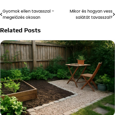
Gyomok ellen tavasszal –
Mikor és hogyan vess
Bejegyzés
megelőzés okosan
salátát tavasszal?
navigáció
Related Posts