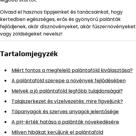
Olvasd el hasznos tippjeinket és tanácsainkat, hogy
kertedben egészséges, erős és gyönyörű palánták
fejlődjenek, akár dísznövényeket, akár fűszernövényeket
vagy zöldségeket nevelsz!
Tartalomjegyzék
Miért fontos a megfelelő palántaföld kiválasztása?
A palántaföld szerepe a növények fejlődésében
Melyek a jó palántaföld legfőbb tulajdonságai?
Talajszerkezet és vízelvezetés: mire figyeljünk?
Tápanyagok és szerves anyagok jelentősége
A pH-érték hatása a palánták növekedésére
Milyen hibákat kerüljünk el palántaföld