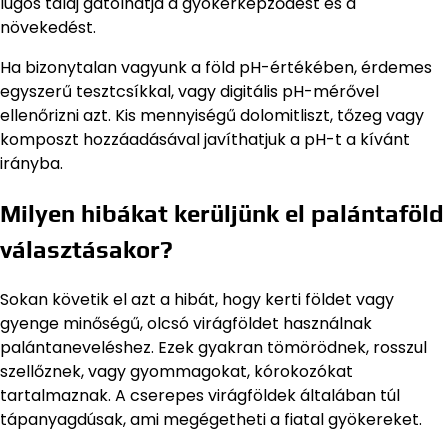
lúgos talaj gátolhatja a gyökérképződést és a
növekedést.
Ha bizonytalan vagyunk a föld pH-értékében, érdemes
egyszerű tesztcsíkkal, vagy digitális pH-mérővel
ellenőrizni azt. Kis mennyiségű dolomitliszt, tőzeg vagy
komposzt hozzáadásával javíthatjuk a pH-t a kívánt
irányba.
Milyen hibákat kerüljünk el palántaföld
választásakor?
Sokan követik el azt a hibát, hogy kerti földet vagy
gyenge minőségű, olcsó virágföldet használnak
palántaneveléshez. Ezek gyakran tömörödnek, rosszul
szellőznek, vagy gyommagokat, kórokozókat
tartalmaznak. A cserepes virágföldek általában túl
tápanyagdúsak, ami megégetheti a fiatal gyökereket.