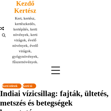
Kezdő
Skip
to
Kertész
content
Kert, kertész,
kertészkedés,
kertépítés, kerti
növények, kerti
virágok, évelő
növények, évelő
virágok,
gyógynövények,
fűszernövények.
Kerti ötletek
Kerti tó
Indiai vízicsillag: fajták, ültetés,
metszés és betegségek