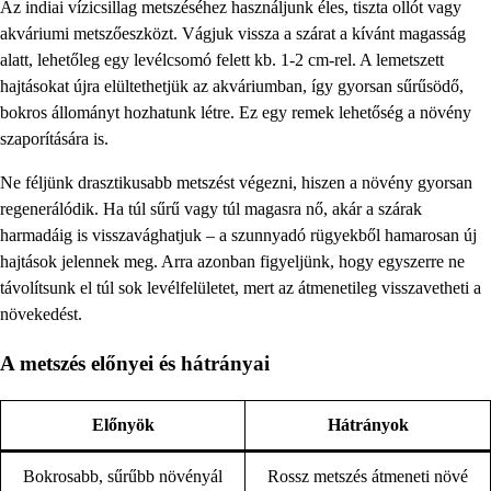
Az indiai vízicsillag metszéséhez használjunk éles, tiszta ollót vagy
akváriumi metszőeszközt. Vágjuk vissza a szárat a kívánt magasság
alatt, lehetőleg egy levélcsomó felett kb. 1-2 cm-rel. A lemetszett
hajtásokat újra elültethetjük az akváriumban, így gyorsan sűrűsödő,
bokros állományt hozhatunk létre. Ez egy remek lehetőség a növény
szaporítására is.
Ne féljünk drasztikusabb metszést végezni, hiszen a növény gyorsan
regenerálódik. Ha túl sűrű vagy túl magasra nő, akár a szárak
harmadáig is visszavághatjuk – a szunnyadó rügyekből hamarosan új
hajtások jelennek meg. Arra azonban figyeljünk, hogy egyszerre ne
távolítsunk el túl sok levélfelületet, mert az átmenetileg visszavetheti a
növekedést.
A metszés előnyei és hátrányai
Előnyök
Hátrányok
Bokrosabb, sűrűbb növényál
Rossz metszés átmeneti növé