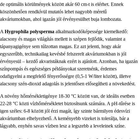
de optimális körülmények között akár 60 cm-t is elérhet. Ennek
köszönhetően rendkívül mutatós lehet nagyobb méretű
akváriumokban, ahol igazán jól érvényesülhet buja lombozata.
A
Hygrophila polysperma
alkalmazkodóképessége kiemelkedő:
alacsony és magas világítás mellett is szépen fejlődik, valamint a
tápanyagigénye sem túlzottan magas. Ez azt jelenti, hogy akár
egyszerűbb, technikailag kevésbé felszerelt akváriumokban is jól
érvényesül – kezdő akvaristáknak ezért is ajánlott. Azonban, ha igazán
színpompás és egészséges példányokat szeretnénk, érdemes
odafigyelni a megfelelő fényerősségre (0,5-1 W/liter között), illetve
alacsony szén-dioxid adagolás is jelentősen elősegítheti a növekedést.
A növény hőmérsékletigénye 18-30 °C között van, de ideális esetben
22-28 °C közti vízhőmérsékletet biztosítsunk számára. A pH-tűrése is
igen széles: 6-8 között jól érzi magát, így szinte bármilyen édesvízi
akváriumban elhelyezhető. A keményebb vizeket is tolerálja, bár a
lágyabb, enyhén savas vízben lesz a legszebb a leveleinek színe.