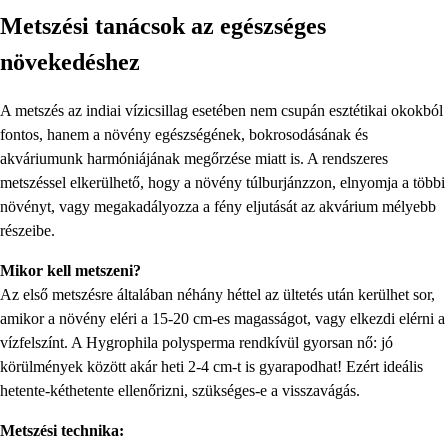
Metszési tanácsok az egészséges
növekedéshez
A metszés az indiai vízicsillag esetében nem csupán esztétikai okokból
fontos, hanem a növény egészségének, bokrosodásának és
akváriumunk harmóniájának megőrzése miatt is. A rendszeres
metszéssel elkerülhető, hogy a növény túlburjánzzon, elnyomja a többi
növényt, vagy megakadályozza a fény eljutását az akvárium mélyebb
részeibe.
Mikor kell metszeni?
Az első metszésre általában néhány héttel az ültetés után kerülhet sor,
amikor a növény eléri a 15-20 cm-es magasságot, vagy elkezdi elérni a
vízfelszínt. A Hygrophila polysperma rendkívül gyorsan nő: jó
körülmények között akár heti 2-4 cm-t is gyarapodhat! Ezért ideális
hetente-kéthetente ellenőrizni, szükséges-e a visszavágás.
Metszési technika: