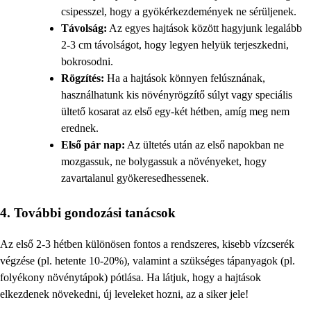
csipesszel, hogy a gyökérkezdemények ne sérüljenek.
Távolság:
Az egyes hajtások között hagyjunk legalább
2-3 cm távolságot, hogy legyen helyük terjeszkedni,
bokrosodni.
Rögzítés:
Ha a hajtások könnyen felúsznának,
használhatunk kis növényrögzítő súlyt vagy speciális
ültető kosarat az első egy-két hétben, amíg meg nem
erednek.
Első pár nap:
Az ültetés után az első napokban ne
mozgassuk, ne bolygassuk a növényeket, hogy
zavartalanul gyökeresedhessenek.
4. További gondozási tanácsok
Az első 2-3 hétben különösen fontos a rendszeres, kisebb vízcserék
végzése (pl. hetente 10-20%), valamint a szükséges tápanyagok (pl.
folyékony növénytápok) pótlása. Ha látjuk, hogy a hajtások
elkezdenek növekedni, új leveleket hozni, az a siker jele!