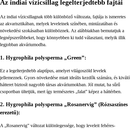
Az indiai vízicsillag legelterjedtebb fajtái
Az indiai vízicsillagnak több különböző változata, fajtája is ismeretes
az akvarisztikában, melyek leveleinek színében, mintázatában és
növekedési szokásaiban különböznek. Az alábbiakban bemutatjuk a
legnépszerűbbeket, hogy könnyebben ki tudd választani, melyik illik
legjobban akváriumodba.
1. Hygrophila polysperma „Green”:
Ez a legelterjedtebb alaptípus, amelyet világoszöld levelek
jellemeznek. Gyors növekedése miatt ideális kezdők számára, és kiváló
hátteret biztosít nagyobb társas akváriumokban. Jól mutat, ha sűrű
csoportban ültetjük, mert így természetes „falat” képez a háttérben.
2. Hygrophila polysperma „Rosanervig” (Rózsaszínes
erezetű):
A „Rosanervig” változat különlegessége, hogy leveleit fehéres-