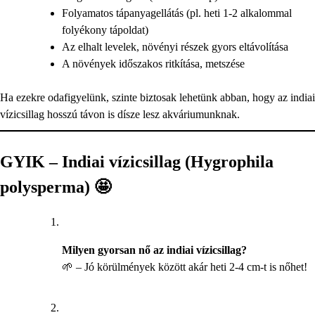
Folyamatos tápanyagellátás (pl. heti 1-2 alkalommal
folyékony tápoldat)
Az elhalt levelek, növényi részek gyors eltávolítása
A növények időszakos ritkítása, metszése
Ha ezekre odafigyelünk, szinte biztosak lehetünk abban, hogy az indiai
vízicsillag hosszú távon is dísze lesz akváriumunknak.
GYIK – Indiai vízicsillag (Hygrophila
polysperma) 🤩
Milyen gyorsan nő az indiai vízicsillag?
🌱 – Jó körülmények között akár heti 2-4 cm-t is nőhet!