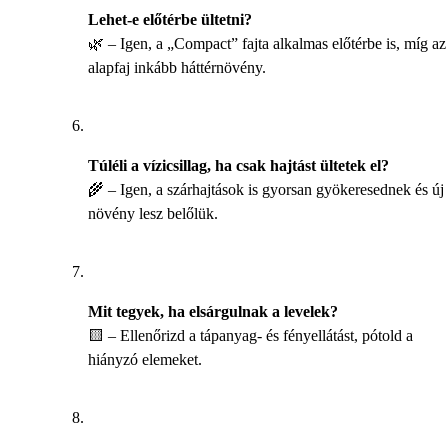
Lehet-e előtérbe ültetni?
🌿 – Igen, a „Compact” fajta alkalmas előtérbe is, míg az
alapfaj inkább háttérnövény.
Túléli a vízicsillag, ha csak hajtást ültetek el?
🌾 – Igen, a szárhajtások is gyorsan gyökeresednek és új
növény lesz belőlük.
Mit tegyek, ha elsárgulnak a levelek?
🟨 – Ellenőrizd a tápanyag- és fényellátást, pótold a
hiányzó elemeket.