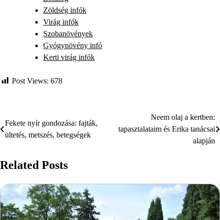
Zöldség infók
Virág infók
Szobanövények
Gyógynövény infó
Kerti virág infók
Post Views:
678
Neem olaj a kertben:
Bejegyzés
Fekete nyír gondozása: fajták,
tapasztalataim és Erika tanácsai
ültetés, metszés, betegségek
navigáció
alapján
Related Posts