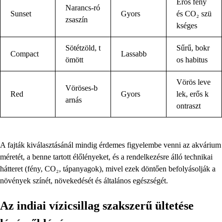
Erős fény
Narancs-ró
Sunset
Gyors
és CO₂ szü
zsaszín
kséges
Sötétzöld, t
Sűrű, bokr
Compact
Lassabb
ömött
os habitus
Vörös leve
Vöröses-b
Red
Gyors
lek, erős k
arnás
ontraszt
A fajták kiválasztásánál mindig érdemes figyelembe venni az akvárium
méretét, a benne tartott élőlényeket, és a rendelkezésre álló technikai
hátteret (fény, CO₂, tápanyagok), mivel ezek döntően befolyásolják a
növények színét, növekedését és általános egészségét.
Az indiai vízicsillag szakszerű ültetése