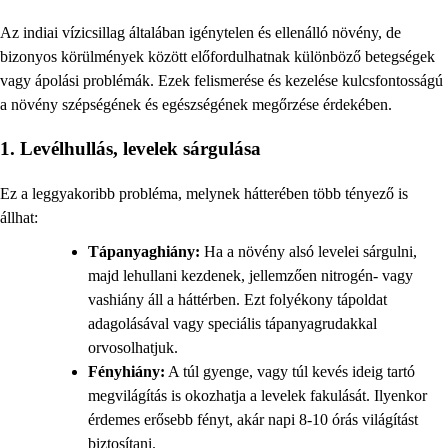
Az indiai vízicsillag általában igénytelen és ellenálló növény, de
bizonyos körülmények között előfordulhatnak különböző betegségek
vagy ápolási problémák. Ezek felismerése és kezelése kulcsfontosságú
a növény szépségének és egészségének megőrzése érdekében.
1. Levélhullás, levelek sárgulása
Ez a leggyakoribb probléma, melynek hátterében több tényező is
állhat:
Tápanyaghiány:
Ha a növény alsó levelei sárgulni,
majd lehullani kezdenek, jellemzően nitrogén- vagy
vashiány áll a háttérben. Ezt folyékony tápoldat
adagolásával vagy speciális tápanyagrudakkal
orvosolhatjuk.
Fényhiány:
A túl gyenge, vagy túl kevés ideig tartó
megvilágítás is okozhatja a levelek fakulását. Ilyenkor
érdemes erősebb fényt, akár napi 8-10 órás világítást
biztosítani.