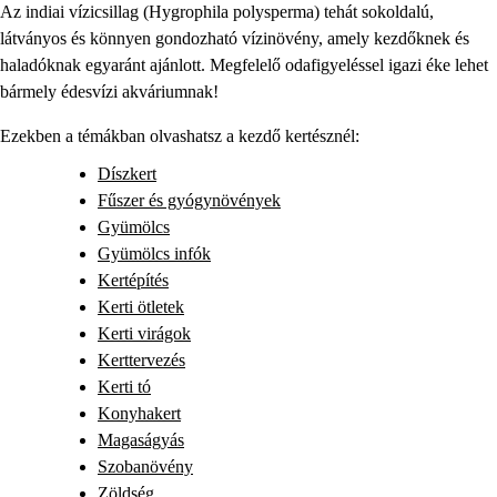
Az indiai vízicsillag (Hygrophila polysperma) tehát sokoldalú,
látványos és könnyen gondozható vízinövény, amely kezdőknek és
haladóknak egyaránt ajánlott. Megfelelő odafigyeléssel igazi éke lehet
bármely édesvízi akváriumnak!
Ezekben a témákban olvashatsz a kezdő kertésznél:
Díszkert
Fűszer és gyógynövények
Gyümölcs
Gyümölcs infók
Kertépítés
Kerti ötletek
Kerti virágok
Kerttervezés
Kerti tó
Konyhakert
Magaságyás
Szobanövény
Zöldség