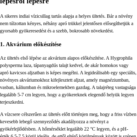
lépésről lépésre
A sikeres indiai vízicsillag tartás alapja a helyes ültetés. Bár a növény
nem túlzottan kényes, néhány apró trükkel jelentősen elősegíthetjük a
gyorsabb gyökeresedést és a szebb, bokrosabb növekedést.
1. Akvárium előkészítése
Az ültetés első lépése az akvárium alapos előkészítése. A Hygrophila
polysperma laza, tápanyagdús talajt kedvel, de akár homokos vagy
apró kavicsos aljzatban is képes megélni. A legideálisabb egy speciális,
növényes akváriumokhoz kifejlesztett aljzat, amely magnéziumban,
vasban, káliumban és mikroelemekben gazdag. A talajréteg vastagsága
legalább 5-7 cm legyen, hogy a gyökereknek elegendő helyük legyen
terjeszkedni.
A vízcsere célszerűen az ültetés előtt történjen meg, hogy a friss vízben
kevesebb lebegő szennyeződés akadályozza a növényt a
gyökérfejlődésben. A hőmérséklet legalább 22 °C legyen, és a pH-
érték 6.5-7.5 körül ideális, de ettől eltérő körülmények között is szépen