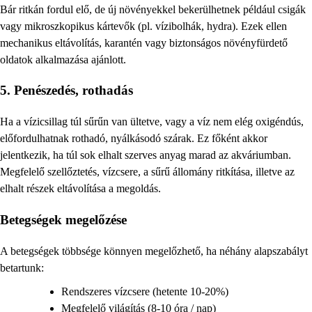
Bár ritkán fordul elő, de új növényekkel bekerülhetnek például csigák
vagy mikroszkopikus kártevők (pl. vízibolhák, hydra). Ezek ellen
mechanikus eltávolítás, karantén vagy biztonságos növényfürdető
oldatok alkalmazása ajánlott.
5. Penészedés, rothadás
Ha a vízicsillag túl sűrűn van ültetve, vagy a víz nem elég oxigéndús,
előfordulhatnak rothadó, nyálkásodó szárak. Ez főként akkor
jelentkezik, ha túl sok elhalt szerves anyag marad az akváriumban.
Megfelelő szellőztetés, vízcsere, a sűrű állomány ritkítása, illetve az
elhalt részek eltávolítása a megoldás.
Betegségek megelőzése
A betegségek többsége könnyen megelőzhető, ha néhány alapszabályt
betartunk:
Rendszeres vízcsere (hetente 10-20%)
Megfelelő világítás (8-10 óra / nap)