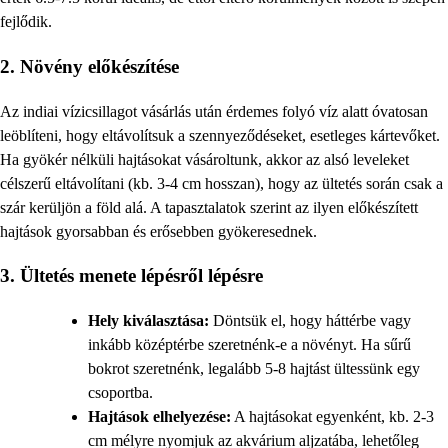
fejlődik.
2. Növény előkészítése
Az indiai vízicsillagot vásárlás után érdemes folyó víz alatt óvatosan
leöblíteni, hogy eltávolítsuk a szennyeződéseket, esetleges kártevőket.
Ha gyökér nélküli hajtásokat vásároltunk, akkor az alsó leveleket
célszerű eltávolítani (kb. 3-4 cm hosszan), hogy az ültetés során csak a
szár kerüljön a föld alá. A tapasztalatok szerint az ilyen előkészített
hajtások gyorsabban és erősebben gyökeresednek.
3. Ültetés menete lépésről lépésre
Hely kiválasztása:
Döntsük el, hogy háttérbe vagy
inkább középtérbe szeretnénk-e a növényt. Ha sűrű
bokrot szeretnénk, legalább 5-8 hajtást ültessünk egy
csoportba.
Hajtások elhelyezése:
A hajtásokat egyenként, kb. 2-3
cm mélyre nyomjuk az akvárium aljzatába, lehetőleg