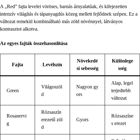
A „Red” fajta levelei vöröses, barnás árnyalatúak, és kifejezetten
intenzív világítás és tápanyagdús közeg mellett fejlődnek szépen. Ez a
változat remekül kombinálható más zöld növénnyel, látványos
kontrasztot alkotva.
Az egyes fajták összehasonlítása
Növekedé
Különlege
Fajta
Levélszín
si sebesség
sség
Alap, legel
Világoszöl
Nagyon gy
Green
terjedtebb
d
ors
változat
Rózsaszín
Rosanervi
Rózsaszíne
erezetű zöl
Gyors
g
s erezet
d