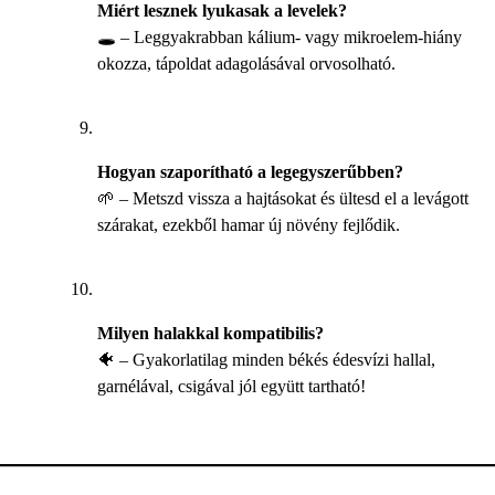
Miért lesznek lyukasak a levelek?
🕳️ – Leggyakrabban kálium- vagy mikroelem-hiány
okozza, tápoldat adagolásával orvosolható.
Hogyan szaporítható a legegyszerűbben?
🌱 – Metszd vissza a hajtásokat és ültesd el a levágott
szárakat, ezekből hamar új növény fejlődik.
Milyen halakkal kompatibilis?
🐠 – Gyakorlatilag minden békés édesvízi hallal,
garnélával, csigával jól együtt tartható!