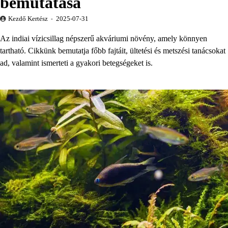
bemutatása
Kezdő Kertész
2025-07-31
Az indiai vízicsillag népszerű akváriumi növény, amely könnyen
tartható. Cikkünk bemutatja főbb fajtáit, ültetési és metszési tanácsokat
ad, valamint ismerteti a gyakori betegségeket is.