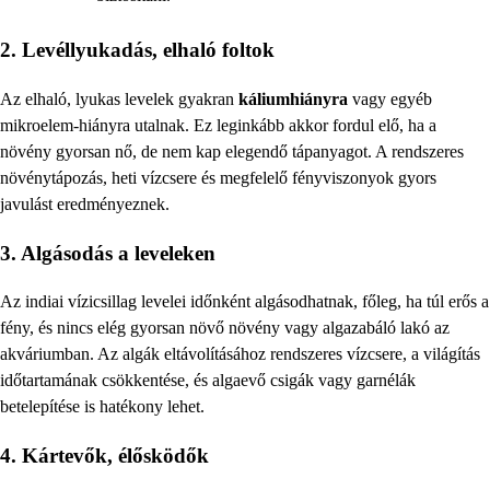
2. Levéllyukadás, elhaló foltok
Az elhaló, lyukas levelek gyakran
káliumhiányra
vagy egyéb
mikroelem-hiányra utalnak. Ez leginkább akkor fordul elő, ha a
növény gyorsan nő, de nem kap elegendő tápanyagot. A rendszeres
növénytápozás, heti vízcsere és megfelelő fényviszonyok gyors
javulást eredményeznek.
3. Algásodás a leveleken
Az indiai vízicsillag levelei időnként algásodhatnak, főleg, ha túl erős a
fény, és nincs elég gyorsan növő növény vagy algazabáló lakó az
akváriumban. Az algák eltávolításához rendszeres vízcsere, a világítás
időtartamának csökkentése, és algaevő csigák vagy garnélák
betelepítése is hatékony lehet.
4. Kártevők, élősködők