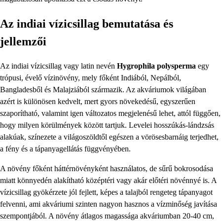
Az indiai vízicsillag bemutatása és
jellemzői
Az indiai vízicsillag vagy latin nevén
Hygrophila polysperma
egy
trópusi, évelő vízinövény, mely főként Indiából, Nepálból,
Bangladesből és Malajziából származik. Az akváriumok világában
azért is különösen kedvelt, mert gyors növekedésű, egyszerűen
szaporítható, valamint igen változatos megjelenésű lehet, attól függően,
hogy milyen körülmények között tartjuk. Levelei hosszúkás-lándzsás
alakúak, színezete a világoszöldtől egészen a vörösesbarnáig terjedhet,
a fény és a tápanyagellátás függvényében.
A növény főként háttérnövényként használatos, de sűrű bokrosodása
miatt könnyedén alakítható középtéri vagy akár előtéri növénnyé is. A
vízicsillag gyökérzete jól fejlett, képes a talajból rengeteg tápanyagot
felvenni, ami akváriumi szinten nagyon hasznos a vízminőség javítása
szempontjából. A növény átlagos magassága akváriumban 20-40 cm,