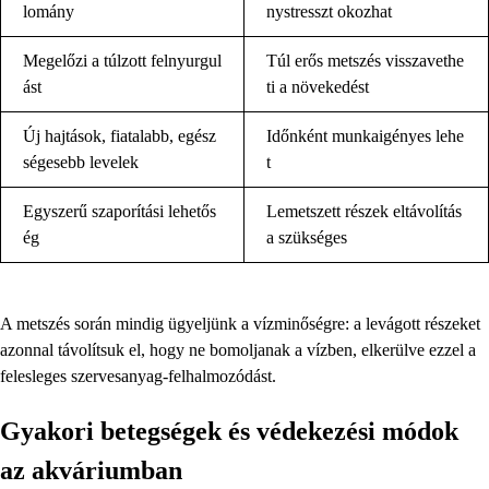
lomány
nystresszt okozhat
Megelőzi a túlzott felnyurgul
Túl erős metszés visszavethe
ást
ti a növekedést
Új hajtások, fiatalabb, egész
Időnként munkaigényes lehe
ségesebb levelek
t
Egyszerű szaporítási lehetős
Lemetszett részek eltávolítás
ég
a szükséges
A metszés során mindig ügyeljünk a vízminőségre: a levágott részeket
azonnal távolítsuk el, hogy ne bomoljanak a vízben, elkerülve ezzel a
felesleges szervesanyag-felhalmozódást.
Gyakori betegségek és védekezési módok
az akváriumban