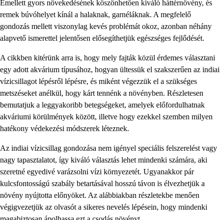
Emellett gyors növekedésének köszönhetően kiváló háttérnövény, és
remek búvóhelyet kínál a halaknak, garnéláknak. A megfelelő
gondozás mellett viszonylag kevés problémát okoz, azonban néhány
alapvető ismerettel jelentősen elősegíthetjük egészséges fejlődését.
A cikkben kitérünk arra is, hogy mely fajták közül érdemes választani
egy adott akvárium típusához, hogyan ültessük el szakszerűen az indiai
vízicsillagot lépésről lépésre, és miként végezzük el a szükséges
metszéseket anélkül, hogy kárt tennénk a növényben. Részletesen
bemutatjuk a leggyakoribb betegségeket, amelyek előfordulhatnak
akváriumi körülmények között, illetve hogy ezekkel szemben milyen
hatékony védekezési módszerek léteznek.
Az indiai vízicsillag gondozása nem igényel speciális felszerelést vagy
nagy tapasztalatot, így kiváló választás lehet mindenki számára, aki
szeretné egyedivé varázsolni vízi környezetét. Ugyanakkor pár
kulcsfontosságú szabály betartásával hosszú távon is élvezhetjük a
növény nyújtotta előnyöket. Az alábbiakban részletekbe menően
végigvezetjük az olvasót a sikeres nevelés lépésein, hogy mindenki
magabiztosan ápolhassa ezt a csodás növényt.