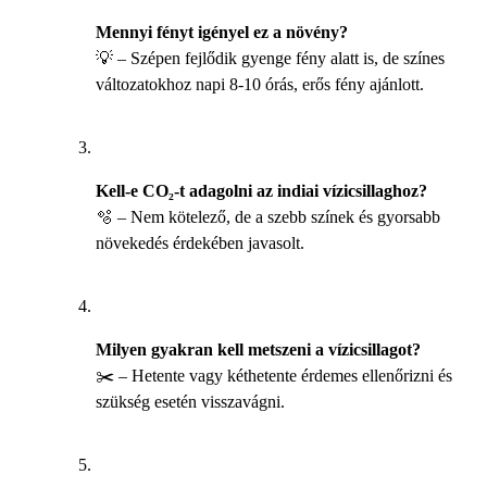
Mennyi fényt igényel ez a növény?
💡 – Szépen fejlődik gyenge fény alatt is, de színes
változatokhoz napi 8-10 órás, erős fény ajánlott.
Kell-e CO₂-t adagolni az indiai vízicsillaghoz?
🫧 – Nem kötelező, de a szebb színek és gyorsabb
növekedés érdekében javasolt.
Milyen gyakran kell metszeni a vízicsillagot?
✂️ – Hetente vagy kéthetente érdemes ellenőrizni és
szükség esetén visszavágni.