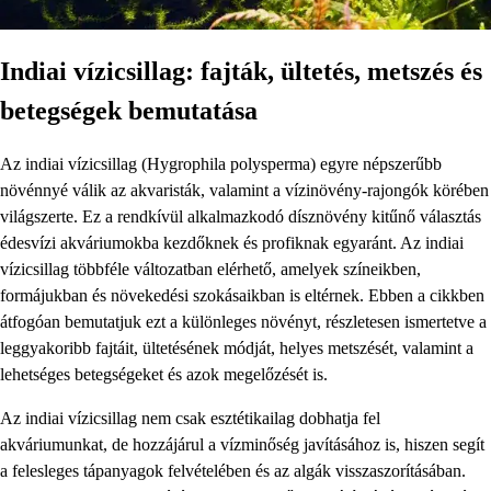
Indiai vízicsillag: fajták, ültetés, metszés és
betegségek bemutatása
Az indiai vízicsillag (Hygrophila polysperma) egyre népszerűbb
növénnyé válik az akvaristák, valamint a vízinövény-rajongók körében
világszerte. Ez a rendkívül alkalmazkodó dísznövény kitűnő választás
édesvízi akváriumokba kezdőknek és profiknak egyaránt. Az indiai
vízicsillag többféle változatban elérhető, amelyek színeikben,
formájukban és növekedési szokásaikban is eltérnek. Ebben a cikkben
átfogóan bemutatjuk ezt a különleges növényt, részletesen ismertetve a
leggyakoribb fajtáit, ültetésének módját, helyes metszését, valamint a
lehetséges betegségeket és azok megelőzését is.
Az indiai vízicsillag nem csak esztétikailag dobhatja fel
akváriumunkat, de hozzájárul a vízminőség javításához is, hiszen segít
a felesleges tápanyagok felvételében és az algák visszaszorításában.