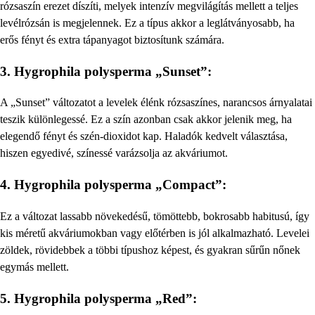
rózsaszín erezet díszíti, melyek intenzív megvilágítás mellett a teljes
levélrózsán is megjelennek. Ez a típus akkor a leglátványosabb, ha
erős fényt és extra tápanyagot biztosítunk számára.
3. Hygrophila polysperma „Sunset”:
A „Sunset” változatot a levelek élénk rózsaszínes, narancsos árnyalatai
teszik különlegessé. Ez a szín azonban csak akkor jelenik meg, ha
elegendő fényt és szén-dioxidot kap. Haladók kedvelt választása,
hiszen egyedivé, színessé varázsolja az akváriumot.
4. Hygrophila polysperma „Compact”:
Ez a változat lassabb növekedésű, tömöttebb, bokrosabb habitusú, így
kis méretű akváriumokban vagy előtérben is jól alkalmazható. Levelei
zöldek, rövidebbek a többi típushoz képest, és gyakran sűrűn nőnek
egymás mellett.
5. Hygrophila polysperma „Red”: