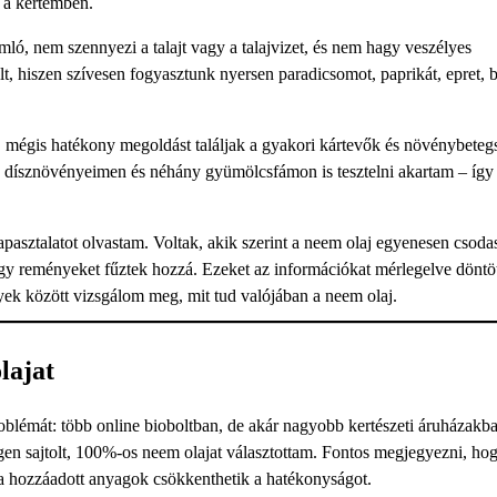
i a kertemben.
mló, nem szennyezi a talajt vagy a talajvizet, és nem hagy veszélyes
 hiszen szívesen fogyasztunk nyersen paradicsomot, paprikát, epret, b
s, mégis hatékony megoldást találjak a gyakori kártevők és növénybete
 dísznövényeimen és néhány gyümölcsfámon is tesztelni akartam – így 
asztalatot olvastam. Voltak, akik szerint a neem olaj egyenesen csodas
agy reményeket fűztek hozzá. Ezeket az információkat mérlegelve döntö
yek között vizsgálom meg, mit tud valójában a neem olaj.
lajat
blémát: több online bioboltban, de akár nagyobb kertészeti áruházakba
n sajtolt, 100%-os neem olajat választottam. Fontos megjegyezni, hogy
rt a hozzáadott anyagok csökkenthetik a hatékonyságot.