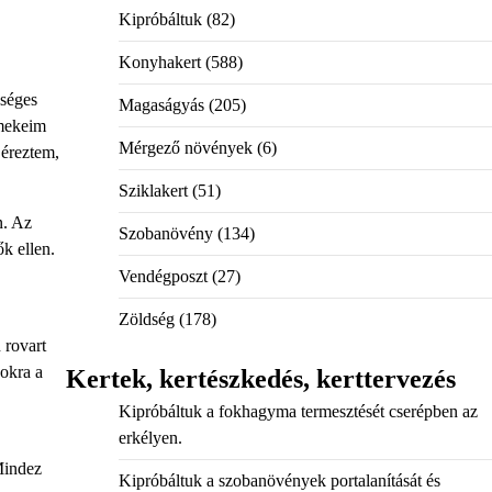
Kipróbáltuk
(82)
Konyhakert
(588)
zséges
Magaságyás
(205)
rmekeim
Mérgező növények
(6)
 éreztem,
Sziklakert
(51)
n. Az
Szobanövény
(134)
k ellen.
Vendégposzt
(27)
Zöldség
(178)
 rovart
zokra a
Kertek, kertészkedés, kerttervezés
Kipróbáltuk a fokhagyma termesztését cserépben az
erkélyen.
Mindez
Kipróbáltuk a szobanövények portalanítását és