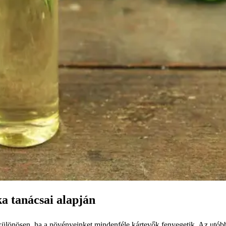
ka tanácsai alapján
különösen, ha a növényeinket mindenféle kártevők fenyegetik. Az utób