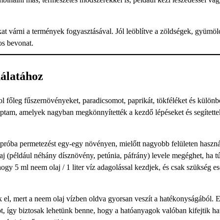
at várni a termények fogyasztásával. Jól leöblítve a zöldségek, gyümö
os bevonat.
nálatához
ol főleg fűszernövényeket, paradicsomot, paprikát, tökféléket és külön
kaptam, amelyek nagyban megkönnyítették a kezdő lépéseket és segítette
 próba permetezést egy-egy növényen, mielőtt nagyobb felületen haszná
faj (például néhány dísznövény, petúnia, páfrány) levele megéghet, ha t
gy 5 ml neem olaj / 1 liter víz adagolással kezdjek, és csak szükség es
k el, mert a neem olaj vízben oldva gyorsan veszít a hatékonyságából. E
tot, így biztosak lehetünk benne, hogy a hatóanyagok valóban kifejtik ha