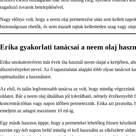
ragadozó rovarok betelepítésével.
Nagy előnye volt, hogy a neem olaj permetezése után sem kellett napok
biztonságosan ehetők, és nem maradt rajtuk kellemetlen szag vagy olaj
Erika gyakorlati tanácsai a neem olaj hasz
Erika unokatestvérem már évek óta használ neem olajat a kertjében, ah
dísznövényeket nevel. Az ő tapasztalatai alapján több olyan tanácsot 
optimalizálni a használatot.
Az első, és talán legfontosabb tanácsa az volt, hogy mindig végezzünk
oldatot. Bár a neem olaj általában jól tolerálható, némely érzékenyebb 
koncentrációban vagy napos időben permetezzük. Erika azt javasolta, ho
emeljem az adagot maximum 10 ml-ig.
Egy másik hasznos tippje, hogy a permeteket lehetőleg frissen készítsü
szerint egy-két napon belül mindig el kell használni az elkészített olda