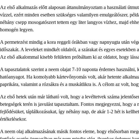
Az első alkalmazás előtt alaposan áttanulmányoztam a használati útmut
vízzel, ezért minden esetben szükséges valamilyen emulgeálószer, pél
néhány csepp mosogatószert tettem egy liter langyos vízhez, majd ehhe
homogén legyen.
A permetezést mindig a kora reggeli órákban vagy napnyugta után végez
időszakát. A leveleket mindkét oldalról, a szárakat és egyes esetekben a 
Az első alkalommal kisebb felületen próbáltam ki az oldatot, hogy lás
A tapasztalatok szerint a neem olajat 7-10 naponta érdemes használni
hatóanyagot. Ha komolyabb kártevőnyomás volt, akár hetente alkalmazt
paprikára, valamint a rózsákra és a muskátlikra is. A célom az volt, ho
Az első hetek után már látható volt, hogy a levéltetvek száma jelentős
betegségek terén is javulást tapasztaltam. Fontos megjegyezni, hogy a 
fejlődésüket, táplálkozásukat, így néhány nap, de akár 1-2 hét is kellhe
értékelésekor.
A neem olaj alkalmazásának másik fontos eleme, hogy elsősorban megel
fertőzés esetén önmagában már nem mindig elég, ilyenkor érdemes komb