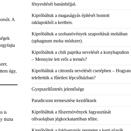
fényesítését banánhéjjal.
Kipróbáltuk a magaságyás építését bontott
orsót. A
raklapokból a kertben.
Kipróbáltuk a szobanövények szaporítását mohában
gségek
(sphagnum moha módszer).
egyfajta
Kipróbáltuk a chili paprika nevelését a konyhapulton
– Mennyire lett erős a termés?
zer,
Kipróbáltuk a citromfa nevelését cserépben – Hogyan
ttem úgy,
teleltettük a fűtetlen lépcsőházban?
Gyepszellőztetés jelentősége
Paradicsom termesztése kezdőknek
Kipróbáltuk a fűszernövények fagyasztását
n is
olívaolajban jégkockatartóban télire.
 tiszta
Kipróbáltuk a fokhagymás permetet a kerti rózsák