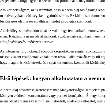
azt jelentette, hogy egyetlen szerrel több problémát is meg tudok oldan
Amikor belevágtam, az is számított, hogy a neem olaj biológiailag lebo
maradványokat a zöldségeken, gyümölcsökön. Ez különösen fontos volt,
biztonságos élelmiszer előállítása mindig elsődleges szempont.
Az elsődleges motivációm tehát az volt, hogy fenntartható, természete
ellen. Ráadásul a neem olajat nemcsak a zöldségágyásaimban, hanem a
átfogó védekezési módszert keresve.
Az internetes fórumokon, Facebook csoportokban szintén sok pozitív tap
mások viszont csalódottak voltak, mert rosszul alkalmazták vagy túl n
hogy magam is kísérletezek, és a saját kertemben, kontrollált körülmén
Első lépések: hogyan alkalmaztam a neem o
A neem olaj beszerzése szerencsére már Magyarországon sem jelent pro
könnyen elérhető, koncentrátum vagy permet formájában. Én egy hidege
neem olajat érdemes vásárolni, ne illatosított, adalékos változatot, me