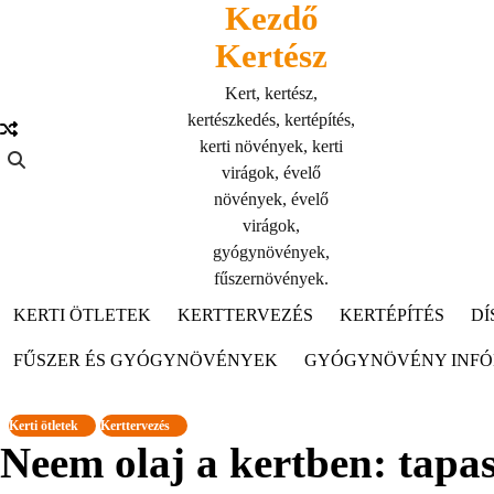
Kezdő
Skip
to
Kertész
content
Kert, kertész,
kertészkedés, kertépítés,
kerti növények, kerti
virágok, évelő
növények, évelő
virágok,
gyógynövények,
fűszernövények.
KERTI ÖTLETEK
KERTTERVEZÉS
KERTÉPÍTÉS
DÍ
FŰSZER ÉS GYÓGYNÖVÉNYEK
GYÓGYNÖVÉNY INF
Kerti ötletek
Kerttervezés
Neem olaj a kertben: tapas