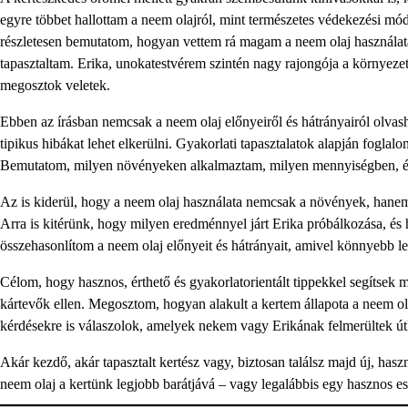
egyre többet hallottam a neem olajról, mint természetes védekezési mód
részletesen bemutatom, hogyan vettem rá magam a neem olaj használatá
tapasztaltam. Erika, unokatestvérem szintén nagy rajongója a környeze
megosztok veletek.
Ebben az írásban nemcsak a neem olaj előnyeiről és hátrányairól olvash
tipikus hibákat lehet elkerülni. Gyakorlati tapasztalatok alapján foglal
Bemutatom, milyen növényeken alkalmaztam, milyen mennyiségben, és 
Az is kiderül, hogy a neem olaj használata nemcsak a növények, hanem a
Arra is kitérünk, hogy milyen eredménnyel járt Erika próbálkozása, és 
összehasonlítom a neem olaj előnyeit és hátrányait, amivel könnyebb l
Célom, hogy hasznos, érthető és gyakorlatorientált tippekkel segítse
kártevők ellen. Megosztom, hogyan alakult a kertem állapota a neem ola
kérdésekre is válaszolok, amelyek nekem vagy Erikának felmerültek ú
Akár kezdő, akár tapasztalt kertész vagy, biztosan találsz majd új, ha
neem olaj a kertünk legjobb barátjává – vagy legalábbis egy hasznos 