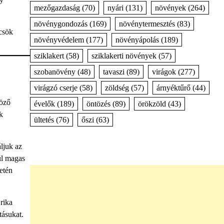
mezőgazdaság
(70)
nyári
(131)
növények
(264)
növénygondozás
(169)
növénytermesztés
(83)
lcsök
növényvédelem
(177)
növényápolás
(189)
sziklakert
(58)
sziklakerti növények
(57)
szobanövény
(48)
tavaszi
(89)
virágok
(277)
virágzó cserje
(58)
zöldség
(57)
árnyéktűrő
(44)
böző
évelők
(189)
öntözés
(89)
örökzöld
(43)
k
ültetés
(76)
őszi
(63)
ljuk az
úl magas
etén
rika
tásukat.