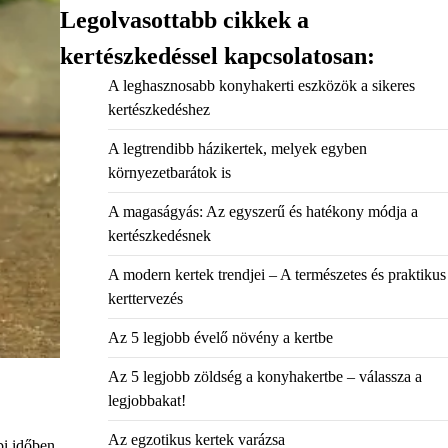
Legolvasottabb cikkek a
kertészkedéssel kapcsolatosan:
A leghasznosabb konyhakerti eszközök a sikeres
kertészkedéshez
A legtrendibb házikertek, melyek egyben
környezetbarátok is
A magaságyás: Az egyszerű és hatékony módja a
kertészkedésnek
A modern kertek trendjei – A természetes és praktikus
kerttervezés
Az 5 legjobb évelő növény a kertbe
Az 5 legjobb zöldség a konyhakertbe – válassza a
legjobbakat!
Az egzotikus kertek varázsa
bi időben