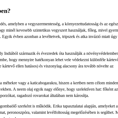
ben?
kedés, amelyben a vegyszermentesség, a környezettudatosság és az egés
hogy minél kevesebb szintetikus vegyszert használjak, főleg, mivel gye
Egyik évben azonban a levéltetvek, tripszek és atka invázió miatt úgy
mely Indiából származik és évezredek óta használják a növényvédelembe
embe, hogy mennyire hatékonyan lehet vele védekezni különféle kártevő
 kártevő ellen hatásos) és viszonylag alacsony ára tovább növelte az
l a méhekre vagy a katicabogarakra, hiszen a kertben nem célom minden
nyekben. A neem olaj egyik nagy előnye, hogy szelektíven hat: főként a
porzókat, ragadozó rovarokat általában nem károsítja.
gombaölő szerként is működik. Erika tapasztalatai alapján, amelyeket a
rmat, peronoszpóra, valamint levélfoltosság megelőzésében is segíthet. 