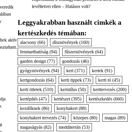
levéltetvei ellen – Hatásos volt?
everedik
alában
y
Leggyakrabban használt cimkék a
kertészkedés témában:
hek aktív
alacsony
(66)
dísznövények
(160)
asztaltam.
fenntarthatóság
(94)
fűszernövények
(64)
garden design
(77)
gondozás
(46)
gyógynövények
(94)
kert
(371)
kertek
(91)
kertgondozás
(64)
kerti tippek
(73)
kerti tó
(45)
kerti ötletek
(510)
kertstílus
(50)
kerttervezés
(200)
lja
kertépítés
(47)
kertészet
(395)
kertészkedés
(660)
k
kezdőknek
(86)
konyhakert
(88)
konyhakert tervezés
(74)
közepes
(80)
magas
(89)
tt
magaságyás
(82)
medditerrán
(53)
gy