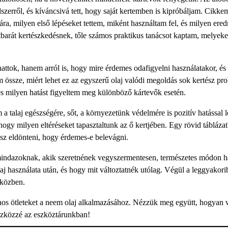
szerről, és kíváncsivá tett, hogy saját kertemben is kipróbáljam. Cikk
ra, milyen első lépéseket tettem, miként használtam fel, és milyen er
tbarát kertészkedésnek, tőle számos praktikus tanácsot kaptam, melyeke
attok, hanem arról is, hogy mire érdemes odafigyelni használatakor, és
om össze, miért lehet ez az egyszerű olaj valódi megoldás sok kertész pr
milyen hatást figyeltem meg különböző kártevők esetén.
 talaj egészségére, sőt, a környezetünk védelmére is pozitív hatással l
hogy milyen eltéréseket tapasztaltunk az ő kertjében. Egy rövid tábláza
esz eldönteni, hogy érdemes-e belevágni.
k mindazoknak, akik szeretnének vegyszermentesen, természetes módon h
j használata után, és hogy mit változtatnék utólag. Végül a leggyakori
tközben.
sznos ötleteket a neem olaj alkalmazásához. Nézzük meg együtt, hogyan v
eszközzé az eszköztárunkban!