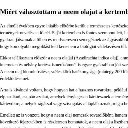
Miért választottam a neem olajat a kertem
Az elmúlt években egyre inkább előtérbe került a természetes kertész
termények nevelése a fő cél. Saját kertemben is fontos szempont lett, 
gyakran játszanak a fűben és rendszeresen csemegéznek az ágyásokból. 
hogy komolyabb megoldást kell keresnem a biológiai védekezésen túl.
Ekkor találkoztam először a neem olajjal (Azadirachta indica olaj), a
interneten és néhány kertész ismerősömnél is egyre gyakrabban jött sz
A neem olaj bio minősítése, széles körű hatékonysága (mintegy 200 féle
érdeklődésemet.
Arra is kíváncsi voltam, hogy hogyan hat a hasznos rovarokra, példáu
elpusztítani, csupán azokat, amelyek ténylegesen kárt tesznek a termé
kártevőkre, amelyek rágással vagy szívogatással táplálkoznak, míg a be
Emellett az is vonzott, hogy a neem olaj nemcsak rovarölőként, hanem 
következő fejezetekben is részletesen bemutatok, a neem olaj a lisztha