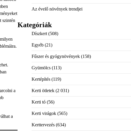
emben
Az évelő növények trendjei
edményeket
t szintén
Kategóriák
Díszkert
(508)
 milyen
Egyéb
(21)
oblémáira.
Fűszer és gyógynövények
(158)
ehet.
Gyümölcs
(113)
tban
Kertépítés
(119)
arcolni a
Kerti ötletek
(2 031)
bb
Kerti tó
(56)
Kerti virágok
(565)
álhat a
Kerttervezés
(634)