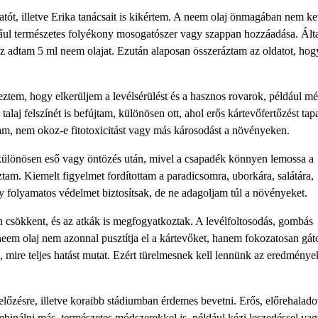
atót, illetve Erika tanácsait is kikértem. A neem olaj önmagában nem k
dául természetes folyékony mosogatószer vagy szappan hozzáadása. Ált
z adtam 5 ml neem olajat. Ezután alaposan összeráztam az oldatot, hog
tem, hogy elkerüljem a levélsérülést és a hasznos rovarok, például mé
talaj felszínét is befújtam, különösen ott, ahol erős kártevőfertőzést tap
sam, nem okoz-e fitotoxicitást vagy más károsodást a növényeken.
, különösen eső vagy öntözés után, mivel a csapadék könnyen lemossa a
am. Kiemelt figyelmet fordítottam a paradicsomra, uborkára, salátára,
gy folyamatos védelmet biztosítsak, de ne adagoljam túl a növényeket.
en csökkent, és az atkák is megfogyatkoztak. A levélfoltosodás, gombás
neem olaj nem azonnal pusztítja el a kártevőket, hanem fokozatosan gáto
t, mire teljes hatást mutat. Ezért türelmesnek kell lennünk az eredménye
őzésre, illetve koraibb stádiumban érdemes bevetni. Erős, előrehalado
inálni más, természetes módszerekkel is, például kézi leszedéssel va