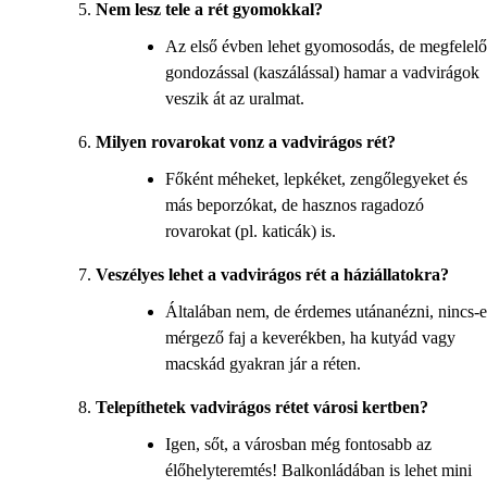
Nem lesz tele a rét gyomokkal?
Az első évben lehet gyomosodás, de megfelelő
gondozással (kaszálással) hamar a vadvirágok
veszik át az uralmat.
Milyen rovarokat vonz a vadvirágos rét?
Főként méheket, lepkéket, zengőlegyeket és
más beporzókat, de hasznos ragadozó
rovarokat (pl. katicák) is.
Veszélyes lehet a vadvirágos rét a háziállatokra?
Általában nem, de érdemes utánanézni, nincs-e
mérgező faj a keverékben, ha kutyád vagy
macskád gyakran jár a réten.
Telepíthetek vadvirágos rétet városi kertben?
Igen, sőt, a városban még fontosabb az
élőhelyteremtés! Balkonládában is lehet mini