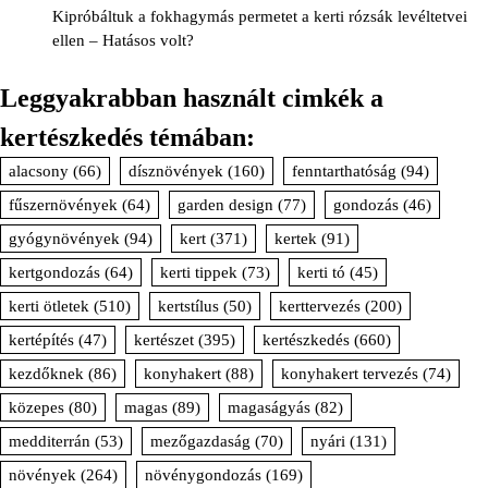
Kipróbáltuk a fokhagymás permetet a kerti rózsák levéltetvei
ellen – Hatásos volt?
Leggyakrabban használt cimkék a
kertészkedés témában:
alacsony
(66)
dísznövények
(160)
fenntarthatóság
(94)
fűszernövények
(64)
garden design
(77)
gondozás
(46)
gyógynövények
(94)
kert
(371)
kertek
(91)
kertgondozás
(64)
kerti tippek
(73)
kerti tó
(45)
kerti ötletek
(510)
kertstílus
(50)
kerttervezés
(200)
kertépítés
(47)
kertészet
(395)
kertészkedés
(660)
kezdőknek
(86)
konyhakert
(88)
konyhakert tervezés
(74)
közepes
(80)
magas
(89)
magaságyás
(82)
medditerrán
(53)
mezőgazdaság
(70)
nyári
(131)
növények
(264)
növénygondozás
(169)