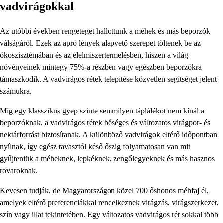
vadvirágokkal
Az utóbbi években rengeteget hallottunk a méhek és más beporzók
válságáról. Ezek az apró lények alapvető szerepet töltenek be az
ökoszisztémában és az élelmiszertermelésben, hiszen a világ
növényeinek mintegy 75%-a részben vagy egészben beporzókra
támaszkodik. A vadvirágos rétek telepítése közvetlen segítséget jelent
számukra.
Míg egy klasszikus gyep szinte semmilyen táplálékot nem kínál a
beporzóknak, a vadvirágos rétek bőséges és változatos virágpor- és
nektárforrást biztosítanak. A különböző vadvirágok eltérő időpontban
nyílnak, így egész tavasztól késő őszig folyamatosan van mit
gyűjteniük a méheknek, lepkéknek, zengőlegyeknek és más hasznos
rovaroknak.
Kevesen tudják, de Magyarországon közel 700 őshonos méhfaj él,
amelyek eltérő preferenciákkal rendelkeznek virágzás, virágszerkezet,
szín vagy illat tekintetében. Egy változatos vadvirágos rét sokkal több