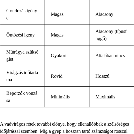
Gondozás igény
Magas
Alacsony
e
Alacsony (típusf
Öntözési igény
Magas
üggő)
Műtrágya szüksé
Gyakori
Általában nincs
glet
Virágzás időtarta
Rövid
Hosszú
ma
Beporzók vonzá
Minimális
Maximális
sa
A vadvirágos rétek további előnye, hogy ellenállóbbak a szélsőséges
időjárással szemben. Míg a gyep a hosszan tartó szárazságot rosszul