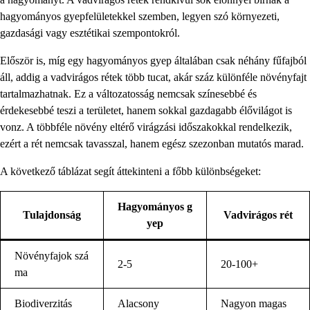
hagyományos gyepfelületekkel szemben, legyen szó környezeti,
gazdasági vagy esztétikai szempontokról.
Először is, míg egy hagyományos gyep általában csak néhány fűfajból
áll, addig a vadvirágos rétek több tucat, akár száz különféle növényfajt
tartalmazhatnak. Ez a változatosság nemcsak színesebbé és
érdekesebbé teszi a területet, hanem sokkal gazdagabb élővilágot is
vonz. A többféle növény eltérő virágzási időszakokkal rendelkezik,
ezért a rét nemcsak tavasszal, hanem egész szezonban mutatós marad.
A következő táblázat segít áttekinteni a főbb különbségeket:
Hagyományos g
Tulajdonság
Vadvirágos rét
yep
Növényfajok szá
2-5
20-100+
ma
Biodiverzitás
Alacsony
Nagyon magas