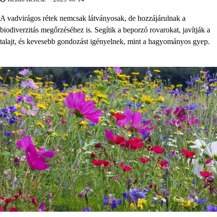
A vadvirágos rétek nemcsak látványosak, de hozzájárulnak a
biodiverzitás megőrzéséhez is. Segítik a beporzó rovarokat, javítják a
talajt, és kevesebb gondozást igényelnek, mint a hagyományos gyep.