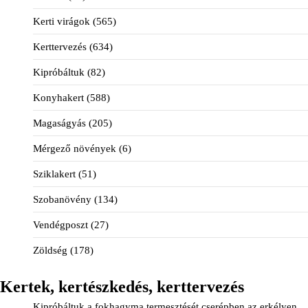
Kerti virágok
(565)
Kerttervezés
(634)
Kipróbáltuk
(82)
Konyhakert
(588)
Magaságyás
(205)
Mérgező növények
(6)
Sziklakert
(51)
Szobanövény
(134)
Vendégposzt
(27)
Zöldség
(178)
Kertek, kertészkedés, kerttervezés
Kipróbáltuk a fokhagyma termesztését cserépben az erkélyen.