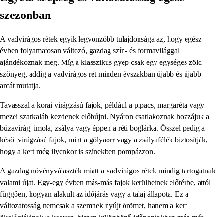
szezonban
A vadvirágos rétek egyik legvonzóbb tulajdonsága az, hogy egész
évben folyamatosan változó, gazdag szín- és formavilággal
ajándékoznak meg. Míg a klasszikus gyep csak egy egységes zöld
szőnyeg, addig a vadvirágos rét minden évszakban újabb és újabb
arcát mutatja.
Tavasszal a korai virágzású fajok, például a pipacs, margaréta vagy
mezei szarkaláb kezdenek előbújni. Nyáron csatlakoznak hozzájuk a
búzavirág, imola, zsálya vagy éppen a réti boglárka. Ősszel pedig a
késői virágzású fajok, mint a gólyaorr vagy a zsályafélék biztosítják,
hogy a kert még ilyenkor is színekben pompázzon.
A gazdag növényválaszték miatt a vadvirágos rétek mindig tartogatnak
valami újat. Egy-egy évben más-más fajok kerülhetnek előtérbe, attól
függően, hogyan alakult az időjárás vagy a talaj állapota. Ez a
változatosság nemcsak a szemnek nyújt örömet, hanem a kert