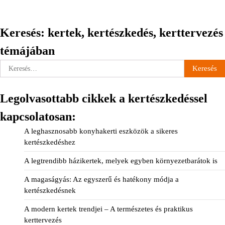
Keresés: kertek, kertészkedés, kerttervezés
témájában
Keresés:
Legolvasottabb cikkek a kertészkedéssel
kapcsolatosan:
A leghasznosabb konyhakerti eszközök a sikeres
kertészkedéshez
A legtrendibb házikertek, melyek egyben környezetbarátok is
A magaságyás: Az egyszerű és hatékony módja a
kertészkedésnek
A modern kertek trendjei – A természetes és praktikus
kerttervezés