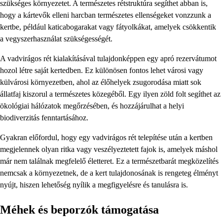
szükséges környezetet. A természetes rétstruktúra segíthet abban is,
hogy a kártevők elleni harcban természetes ellenségeket vonzzunk a
kertbe, például katicabogarakat vagy fátyolkákat, amelyek csökkentik
a vegyszerhasználat szükségességét.
A vadvirágos rét kialakításával tulajdonképpen egy apró rezervátumot
hozol létre saját kertedben. Ez különösen fontos lehet városi vagy
külvárosi környezetben, ahol az élőhelyek zsugorodása miatt sok
állatfaj kiszorul a természetes közegéből. Egy ilyen zöld folt segíthet az
ökológiai hálózatok megőrzésében, és hozzájárulhat a helyi
biodiverzitás fenntartásához.
Gyakran előfordul, hogy egy vadvirágos rét telepítése után a kertben
megjelennek olyan ritka vagy veszélyeztetett fajok is, amelyek máshol
már nem találnak megfelelő életteret. Ez a természetbarát megközelítés
nemcsak a környezetnek, de a kert tulajdonosának is rengeteg élményt
nyújt, hiszen lehetőség nyílik a megfigyelésre és tanulásra is.
Méhek és beporzók támogatása