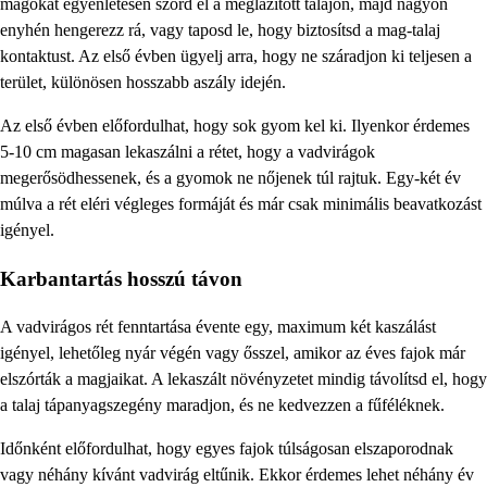
magokat egyenletesen szórd el a meglazított talajon, majd nagyon
enyhén hengerezz rá, vagy taposd le, hogy biztosítsd a mag-talaj
kontaktust. Az első évben ügyelj arra, hogy ne száradjon ki teljesen a
terület, különösen hosszabb aszály idején.
Az első évben előfordulhat, hogy sok gyom kel ki. Ilyenkor érdemes
5-10 cm magasan lekaszálni a rétet, hogy a vadvirágok
megerősödhessenek, és a gyomok ne nőjenek túl rajtuk. Egy-két év
múlva a rét eléri végleges formáját és már csak minimális beavatkozást
igényel.
Karbantartás hosszú távon
A vadvirágos rét fenntartása évente egy, maximum két kaszálást
igényel, lehetőleg nyár végén vagy ősszel, amikor az éves fajok már
elszórták a magjaikat. A lekaszált növényzetet mindig távolítsd el, hogy
a talaj tápanyagszegény maradjon, és ne kedvezzen a fűféléknek.
Időnként előfordulhat, hogy egyes fajok túlságosan elszaporodnak
vagy néhány kívánt vadvirág eltűnik. Ekkor érdemes lehet néhány év