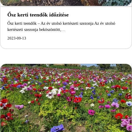
Ősz kerti teendők időzítése
Ősz kerti teendők – Az év utolsó kertészeti szezonja Az év utolsó
kertészeti szezonja beköszöntött,…
2023-09-13