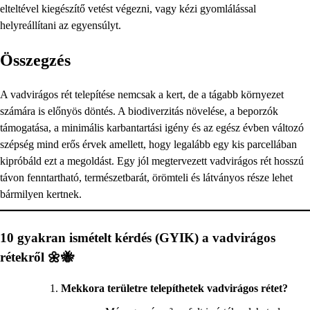
elteltével kiegészítő vetést végezni, vagy kézi gyomlálással
helyreállítani az egyensúlyt.
Összegzés
A vadvirágos rét telepítése nemcsak a kert, de a tágabb környezet
számára is előnyös döntés. A biodiverzitás növelése, a beporzók
támogatása, a minimális karbantartási igény és az egész évben változó
szépség mind erős érvek amellett, hogy legalább egy kis parcellában
kipróbáld ezt a megoldást. Egy jól megtervezett vadvirágos rét hosszú
távon fenntartható, természetbarát, örömteli és látványos része lehet
bármilyen kertnek.
10 gyakran ismételt kérdés (GYIK) a vadvirágos
rétekről 🌼🐝
Mekkora területre telepíthetek vadvirágos rétet?