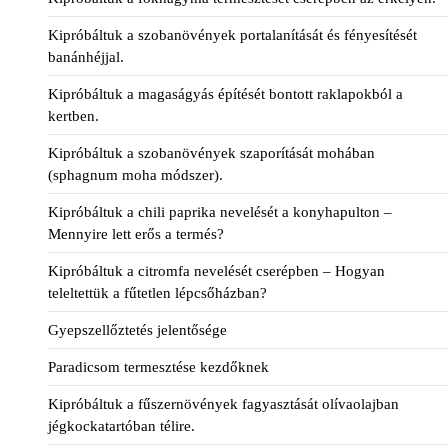
Kipróbáltuk a szobanövények portalanítását és fényesítését
banánhéjjal.
Kipróbáltuk a magaságyás építését bontott raklapokból a
kertben.
Kipróbáltuk a szobanövények szaporítását mohában
(sphagnum moha módszer).
Kipróbáltuk a chili paprika nevelését a konyhapulton –
Mennyire lett erős a termés?
Kipróbáltuk a citromfa nevelését cserépben – Hogyan
teleltettük a fűtetlen lépcsőházban?
Gyepszellőztetés jelentősége
Paradicsom termesztése kezdőknek
Kipróbáltuk a fűszernövények fagyasztását olívaolajban
jégkockatartóban télire.