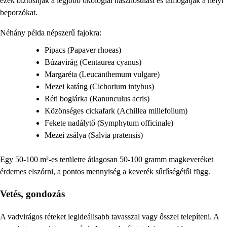
ezek biztosítják a legjobb ökológiai hasznosulást és támogatják a helyi
beporzókat.
Néhány példa népszerű fajokra:
Pipacs (Papaver rhoeas)
Búzavirág (Centaurea cyanus)
Margaréta (Leucanthemum vulgare)
Mezei katáng (Cichorium intybus)
Réti boglárka (Ranunculus acris)
Közönséges cickafark (Achillea millefolium)
Fekete nadálytő (Symphytum officinale)
Mezei zsálya (Salvia pratensis)
Egy 50-100 m²-es területre átlagosan 50-100 gramm magkeveréket
érdemes elszórni, a pontos mennyiség a keverék sűrűségétől függ.
Vetés, gondozás
A vadvirágos réteket legideálisabb tavasszal vagy ősszel telepíteni. A