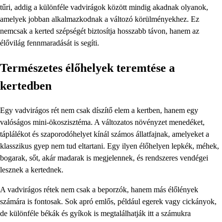
tűri, addig a különféle vadvirágok között mindig akadnak olyanok,
amelyek jobban alkalmazkodnak a változó körülményekhez. Ez
nemcsak a kerted szépségét biztosítja hosszabb távon, hanem az
élővilág fennmaradását is segíti.
Természetes élőhelyek teremtése a
kertedben
Egy vadvirágos rét nem csak díszítő elem a kertben, hanem egy
valóságos mini-ökoszisztéma. A változatos növényzet menedéket,
táplálékot és szaporodóhelyet kínál számos állatfajnak, amelyeket a
klasszikus gyep nem tud eltartani. Egy ilyen élőhelyen lepkék, méhek,
bogarak, sőt, akár madarak is megjelennek, és rendszeres vendégei
lesznek a kertednek.
A vadvirágos rétek nem csak a beporzók, hanem más élőlények
számára is fontosak. Sok apró emlős, például egerek vagy cickányok,
de különféle békák és gyíkok is megtalálhatják itt a számukra