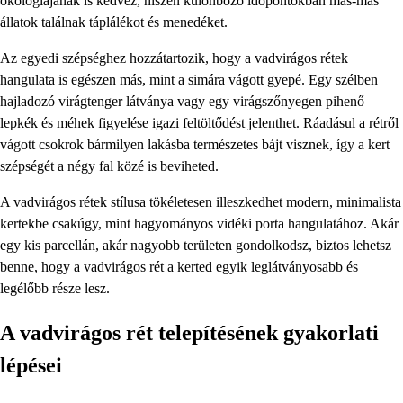
ökológiájának is kedvez, hiszen különböző időpontokban más-más
állatok találnak táplálékot és menedéket.
Az egyedi szépséghez hozzátartozik, hogy a vadvirágos rétek
hangulata is egészen más, mint a simára vágott gyepé. Egy szélben
hajladozó virágtenger látványa vagy egy virágszőnyegen pihenő
lepkék és méhek figyelése igazi feltöltődést jelenthet. Ráadásul a rétről
vágott csokrok bármilyen lakásba természetes bájt visznek, így a kert
szépségét a négy fal közé is beviheted.
A vadvirágos rétek stílusa tökéletesen illeszkedhet modern, minimalista
kertekbe csakúgy, mint hagyományos vidéki porta hangulatához. Akár
egy kis parcellán, akár nagyobb területen gondolkodsz, biztos lehetsz
benne, hogy a vadvirágos rét a kerted egyik leglátványosabb és
legélőbb része lesz.
A vadvirágos rét telepítésének gyakorlati
lépései