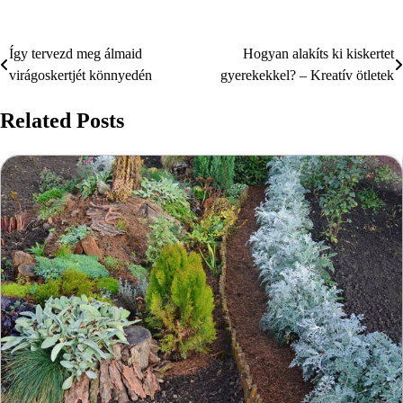
Így tervezd meg álmaid
Hogyan alakíts ki kiskertet
Bejegyzés
virágoskertjét könnyedén
gyerekekkel? – Kreatív ötletek
navigáció
Related Posts