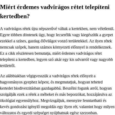
Miért érdemes vadvirágos rétet telepíteni
kertedben?
A vadvirágos rétek újra népszerűvé váltak a kertekben, nem véletlenül.
Egyre többen döntenek úgy, hogy lecserélik vagy kiegészítik a gyepet
ezekkel a színes, gazdag élővilágot vonzó területekkel. Az ilyen rétek
nemcsak szépek, hanem számos környezeti előnnyel is rendelkeznek.
Ez a cikk részletesen bemutatja, miért érdemes vadvirágos rétet
telepíteni a kertedben, legyen szó akár egy kis udvarról vagy nagyobb
területről.
Az alábbiakban végigvesszük a vadvirágos rétek előnyeit a
hagyományos gyephez képest, és megmutatjuk, hogyan teheted
kertedet biodiverzitásban gazdagabbá. Beszélni fogunk arról, hogyan
szolgálják ezek a rétek a méheket és más beporzókat, hozzájárulva az
ökológiai egyensúlyhoz. Megvizsgáljuk, mennyire fenntartható és
kevés gondozást igénylő megoldás egy ilyen rét, valamint hogy milyen
változatos és egyedi szépséget nyújthatnak egész szezonban.