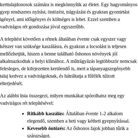
kerttulajdonosok számára is megkönnyítik az életet. Egy hagyományos
gyep rendszeres nyírást, öntözést, trágyázást és gyakran gyomirtást
igényel, ami időigényes és költséges is lehet. Ezzel szemben a
vadvirágos rét gondozása jóval egyszerűbb.
A telepítést követően a rétnek általában évente csak egyszer vagy
kétszer van szüksége kaszálásra, és gyakran a locsolást is teljesen
mellőzhetjük, hiszen a benne található őshonos növények jól
alkalmazkodtak a helyi klímához. A műtrágyázás legtöbbször nemcsak
felesleges, de kifejezetten kerülendő is, mert a tápanyagszegényebb
talaj kedvez a vadvirágoknak, és hátráltatja a fűfélék túlzott
elterjedését.
Az alábbi lista összegezi, milyen munkákat spórolhatsz meg egy
vadvirágos rét telepítésével:
Ritkább kaszálás:
Általában évente 1-2 alkalom
elegendő, szemben a heti vagy kétheti gyepnyírással.
Kevesebb öntözés:
Az őshonos fajok jobban tűrik a
szárazságot.