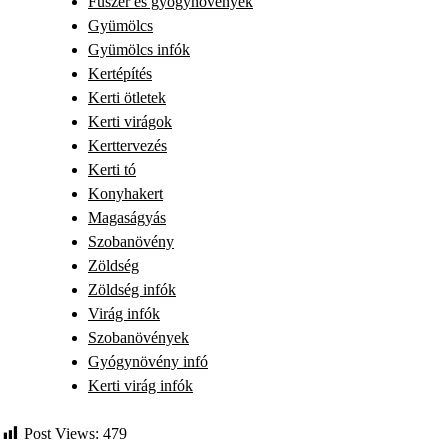
Fűszer és gyógynövények
Gyümölcs
Gyümölcs infók
Kertépítés
Kerti ötletek
Kerti virágok
Kerttervezés
Kerti tó
Konyhakert
Magaságyás
Szobanövény
Zöldség
Zöldség infók
Virág infók
Szobanövények
Gyógynövény infó
Kerti virág infók
Post Views:
479