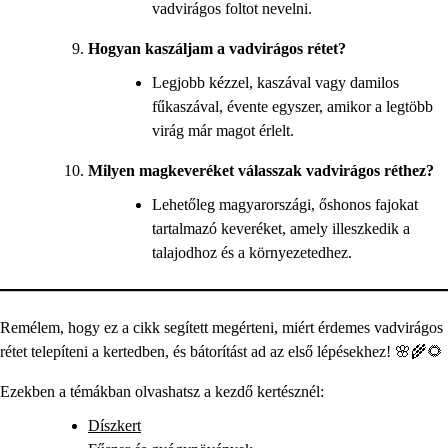
vadvirágos foltot nevelni.
Hogyan kaszáljam a vadvirágos rétet?
Legjobb kézzel, kaszával vagy damilos
fűkaszával, évente egyszer, amikor a legtöbb
virág már magot érlelt.
Milyen magkeveréket válasszak vadvirágos réthez?
Lehetőleg magyarországi, őshonos fajokat
tartalmazó keveréket, amely illeszkedik a
talajodhoz és a környezetedhez.
Remélem, hogy ez a cikk segített megérteni, miért érdemes vadvirágos
rétet telepíteni a kertedben, és bátorítást ad az első lépésekhez! 🌸🌾🌻
Ezekben a témákban olvashatsz a kezdő kertésznél:
Díszkert