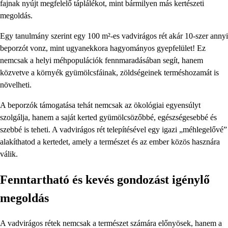
fajnak nyújt megfelelő táplálékot, mint bármilyen más kertészeti
megoldás.
Egy tanulmány szerint egy 100 m²-es vadvirágos rét akár 10-szer annyi
beporzót vonz, mint ugyanekkora hagyományos gyepfelület! Ez
nemcsak a helyi méhpopulációk fennmaradásában segít, hanem
közvetve a környék gyümölcsfáinak, zöldségeinek terméshozamát is
növelheti.
A beporzók támogatása tehát nemcsak az ökológiai egyensúlyt
szolgálja, hanem a saját kerted gyümölcsözőbbé, egészségesebbé és
szebbé is teheti. A vadvirágos rét telepítésével egy igazi „méhlegelővé”
alakíthatod a kertedet, amely a természet és az ember közös hasznára
válik.
Fenntartható és kevés gondozást igénylő
megoldás
A vadvirágos rétek nemcsak a természet számára előnyösek, hanem a