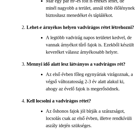
Már egy pár m²-es folt is értékes lehet, de
minél nagyobb a terület, annál több élőlénynek
biztosítasz menedéket és táplálékot.
Lehet-e árnyékos helyen vadvirágos rétet létrehozni?
A legtöbb vadvirág napos területet kedvel, de
vannak árnyékot tűrő fajok is. Ezekből készült
keveréket válassz árnyékosabb helyre.
Mennyi idő alatt lesz látványos a vadvirágos rét?
Az első évben főleg egynyáriak virágoznak, a
végső változatosság 2-3 év alatt alakul ki,
ahogy az évelő fajok is megerősödnek.
Kell locsolni a vadvirágos rétet?
Az őshonos fajok jól bírják a szárazságot,
locsolás csak az első évben, illetve rendkívüli
aszály idején szükséges.