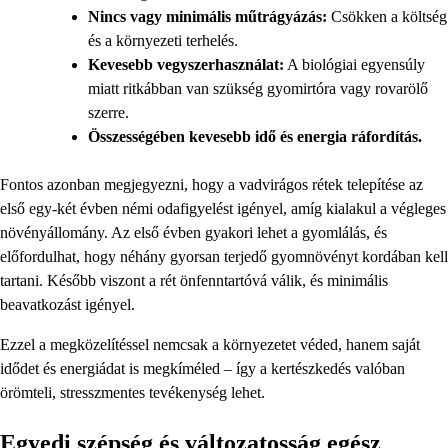
Nincs vagy minimális műtrágyázás:
Csökken a költség
és a környezeti terhelés.
Kevesebb vegyszerhasználat:
A biológiai egyensúly
miatt ritkábban van szükség gyomirtóra vagy rovarölő
szerre.
Összességében kevesebb idő és energia ráfordítás.
Fontos azonban megjegyezni, hogy a vadvirágos rétek telepítése az
első egy-két évben némi odafigyelést igényel, amíg kialakul a végleges
növényállomány. Az első évben gyakori lehet a gyomlálás, és
előfordulhat, hogy néhány gyorsan terjedő gyomnövényt kordában kell
tartani. Később viszont a rét önfenntartóvá válik, és minimális
beavatkozást igényel.
Ezzel a megközelítéssel nemcsak a környezetet véded, hanem saját
idődet és energiádat is megkíméled – így a kertészkedés valóban
örömteli, stresszmentes tevékenység lehet.
Egyedi szépség és változatosság egész