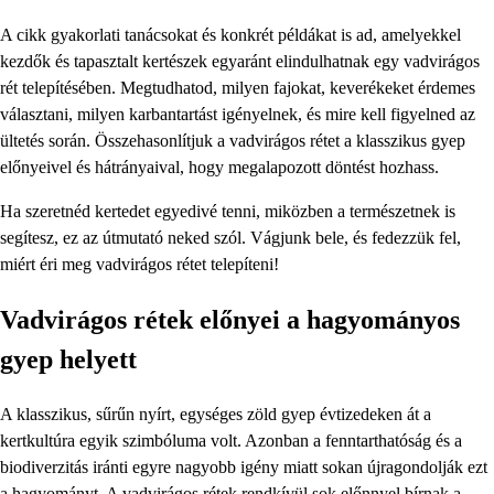
A cikk gyakorlati tanácsokat és konkrét példákat is ad, amelyekkel
kezdők és tapasztalt kertészek egyaránt elindulhatnak egy vadvirágos
rét telepítésében. Megtudhatod, milyen fajokat, keverékeket érdemes
választani, milyen karbantartást igényelnek, és mire kell figyelned az
ültetés során. Összehasonlítjuk a vadvirágos rétet a klasszikus gyep
előnyeivel és hátrányaival, hogy megalapozott döntést hozhass.
Ha szeretnéd kertedet egyedivé tenni, miközben a természetnek is
segítesz, ez az útmutató neked szól. Vágjunk bele, és fedezzük fel,
miért éri meg vadvirágos rétet telepíteni!
Vadvirágos rétek előnyei a hagyományos
gyep helyett
A klasszikus, sűrűn nyírt, egységes zöld gyep évtizedeken át a
kertkultúra egyik szimbóluma volt. Azonban a fenntarthatóság és a
biodiverzitás iránti egyre nagyobb igény miatt sokan újragondolják ezt
a hagyományt. A vadvirágos rétek rendkívül sok előnnyel bírnak a