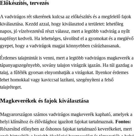
Előkészítés, tervezés
A vadvirágos rét sikerének kulcsa az előkészítés és a megfelelő fajok
kiválasztása. Kezdd azzal, hogy kiválasztod a területet: lehetőleg
napos, jó vízelvezetésű részt válassz, mert a legtöbb vadvirág a nyílt
napfényt kedveli. Ha lehetséges, távolítsd el a gyomokat és a meglévő
gyepet, hogy a vadvirágok magjai könnyebben csírázhassanak.
Érdemes talajmintát is venni, mert a legtöbb vadvirágos magkeverék a
tápanyagszegényebb, sovány talajon virágzik igazán. Ha túl gazdag a
talaj, a fűfélék gyorsan elnyomhatják a virágokat. Ilyenkor érdemes
lehet homokkal vagy kaviccsal lazítani, szegényíteni a felső
talajréteget.
Magkeverékek és fajok kiválasztása
Magyarországon számos vadvirágos magkeverék kapható, amelyek a
helyi klímához és élővilághoz igazított fajokat tartalmaznak.
Fontos:
Részesítsd előnyben az őshonos fajokat tartalmazó keverékeket, mert