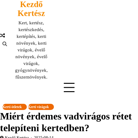
Kezdő
Skip
to
Kertész
content
Kert, kertész,
kertészkedés,
kertépítés, kerti
növények, kerti
virágok, évelő
növények, évelő
virágok,
gyógynövények,
fűszernövények.
Kerti ötletek
Kerti virágok
Miért érdemes vadvirágos rétet
telepíteni kertedben?
Kezdő Kertész
2025-08-14