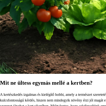
Mit ne ültess egymás mellé a kertben?
A kertészkedés izgalmas és kielégítő hobbi, amely a természet szerete
kulcsfontosságú kérdés, hiszen nem mindegyik növény érzi jól magát e
szerepet játszhat a kert sikerében. Miért fontos, hogy odafigyeljünk e