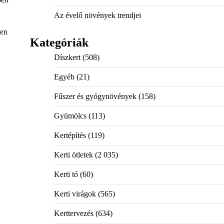
Az évelő növények trendjei
sen
Kategóriák
Díszkert
(508)
Egyéb
(21)
Fűszer és gyógynövények
(158)
Gyümölcs
(113)
Kertépítés
(119)
Kerti ötletek
(2 035)
Kerti tó
(60)
Kerti virágok
(565)
Kerttervezés
(634)