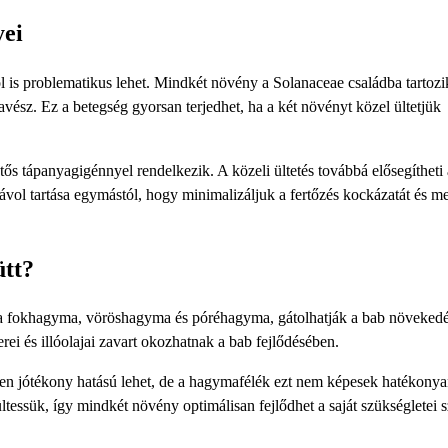
yei
s problematikus lehet. Mindkét növény a Solanaceae családba tartozik
vész. Ez a betegség gyorsan terjedhet, ha a két növényt közel ültetjük
tős tápanyagigénnyel rendelkezik. A közeli ültetés továbbá elősegítheti 
távol tartása egymástól, hogy minimalizáljuk a fertőzés kockázatát és m
ütt?
 a fokhagyma, vöröshagyma és póréhagyma, gátolhatják a bab növekedé
i és illóolajai zavart okozhatnak a bab fejlődésében.
ően jótékony hatású lehet, de a hagymafélék ezt nem képesek hatékony
tessük, így mindkét növény optimálisan fejlődhet a saját szükségletei s