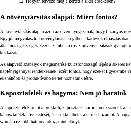
Hogyan tervezd meg a kerted a siker érdekében?
A növénytársítás alapjai: Miért fontos?
A növénytársítás alapjai azon az elven nyugszanak, hogy bizonyos nö
Egy jól megválasztott növénytársítás segíthet a kártevők elriasztásába
általános egészségét. Ezzel szemben a rossz növénytársítások gyengíth
kockázatát.
Az alapvető szabályok megismerése kulcsfontosságú lépés a sikeres kert
napfényigénnyel rendelkeznek, ezért fontos, hogy ezeket figyelembe ve
ellenállóbb és produktívabb kertet hozhatunk létre.
Káposztafélék és hagyma: Nem jó barátok
A káposztafélék, mint a brokkoli, káposzta és karfiol, nem szeretik a 
káposztafélék növekedését, és csökkenthetik a terméshozamot. A hagymá
számára ez több hátrányt okoz, mint előnyt.