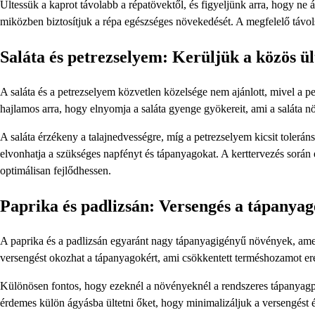
Ültessük a kaprot távolabb a répatövektől, és figyeljünk arra, hogy ne 
miközben biztosítjuk a répa egészséges növekedését. A megfelelő távo
Saláta és petrezselyem: Kerüljük a közös ül
A saláta és a petrezselyem közvetlen közelsége nem ajánlott, mivel a p
hajlamos arra, hogy elnyomja a saláta gyenge gyökereit, ami a saláta 
A saláta érzékeny a talajnedvességre, míg a petrezselyem kicsit toleráns
elvonhatja a szükséges napfényt és tápanyagokat. A kerttervezés sorá
optimálisan fejlődhessen.
Paprika és padlizsán: Versengés a tápanyag
A paprika és a padlizsán egyaránt nagy tápanyagigényű növények, amely
versengést okozhat a tápanyagokért, ami csökkentett terméshozamot 
Különösen fontos, hogy ezeknél a növényeknél a rendszeres tápanyagpót
érdemes külön ágyásba ültetni őket, hogy minimalizáljuk a versengést