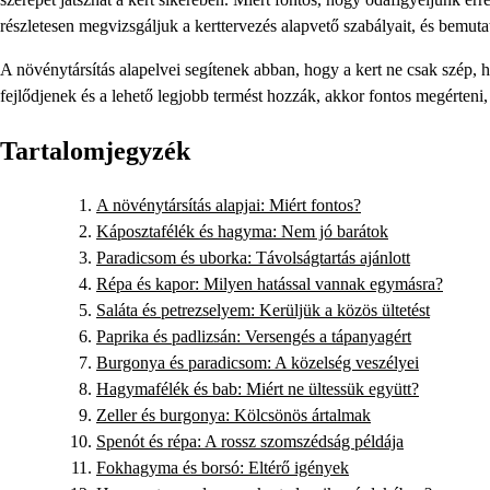
részletesen megvizsgáljuk a kerttervezés alapvető szabályait, és bemuta
A növénytársítás alapelvei segítenek abban, hogy a kert ne csak szép
fejlődjenek és a lehető legjobb termést hozzák, akkor fontos megérte
Tartalomjegyzék
A növénytársítás alapjai: Miért fontos?
Káposztafélék és hagyma: Nem jó barátok
Paradicsom és uborka: Távolságtartás ajánlott
Répa és kapor: Milyen hatással vannak egymásra?
Saláta és petrezselyem: Kerüljük a közös ültetést
Paprika és padlizsán: Versengés a tápanyagért
Burgonya és paradicsom: A közelség veszélyei
Hagymafélék és bab: Miért ne ültessük együtt?
Zeller és burgonya: Kölcsönös ártalmak
Spenót és répa: A rossz szomszédság példája
Fokhagyma és borsó: Eltérő igények