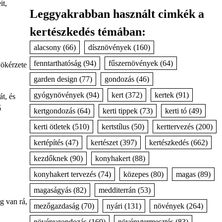
it,
Leggyakrabban használt cimkék a
kertészkedés témában:
alacsony
(66)
dísznövények
(160)
fenntarthatóság
(94)
fűszernövények
(64)
yökérzete
garden design
(77)
gondozás
(46)
gyógynövények
(94)
kert
(372)
kertek
(91)
át, és
ő
kertgondozás
(64)
kerti tippek
(73)
kerti tó
(49)
kerti ötletek
(510)
kertstílus
(50)
kerttervezés
(200)
kertépítés
(47)
kertészet
(397)
kertészkedés
(662)
kezdőknek
(90)
konyhakert
(88)
konyhakert tervezés
(74)
közepes
(80)
magas
(89)
magaságyás
(82)
medditerrán
(53)
g van rá,
mezőgazdaság
(70)
nyári
(131)
növények
(264)
növénygondozás
(169)
növénytermesztés
(83)