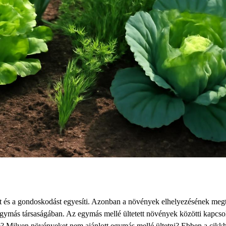
tét és a gondoskodást egyesíti. Azonban a növények elhelyezésének meg
gymás társaságában. Az egymás mellé ültetett növények közötti kapcso
rre? Milyen növényeket nem ajánlott egymás mellé ültetni? Ebben a cikk