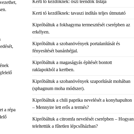
Kerti tó kezdőknek: őszi teendők listája
vezethet,
sen.
Kerti tó kezdőknek: tavaszi indítás teljes útmutató
Kipróbáltuk a fokhagyma termesztését cserépben az
erkélyen.
s
Kipróbáltuk a szobanövények portalanítását és
edését,
fényesítését banánhéjjal.
Kipróbáltuk a magaságyás építését bontott
sének
raklapokból a kertben.
gfelelő
Kipróbáltuk a szobanövények szaporítását mohában
(sphagnum moha módszer).
Kipróbáltuk a chili paprika nevelését a konyhapulton
– Mennyire lett erős a termés?
et a répa
lelő
Kipróbáltuk a citromfa nevelését cserépben – Hogyan
teleltettük a fűtetlen lépcsőházban?