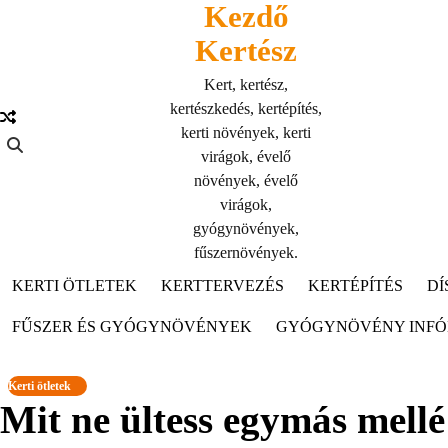
Kezdő
Skip
to
Kertész
content
Kert, kertész,
kertészkedés, kertépítés,
kerti növények, kerti
virágok, évelő
növények, évelő
virágok,
gyógynövények,
fűszernövények.
KERTI ÖTLETEK
KERTTERVEZÉS
KERTÉPÍTÉS
DÍ
FŰSZER ÉS GYÓGYNÖVÉNYEK
GYÓGYNÖVÉNY INF
Kerti ötletek
Mit ne ültess egymás mellé