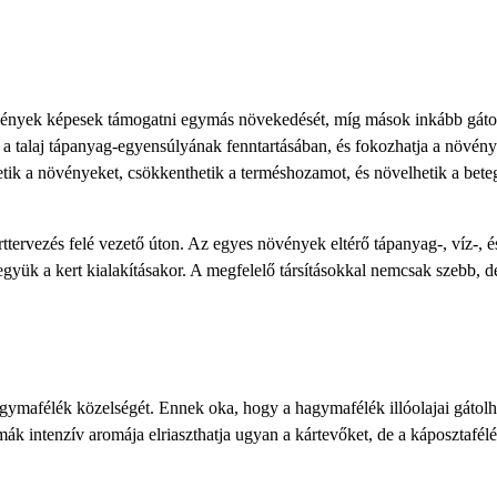
vények képesek támogatni egymás növekedését, míg mások inkább gátol
n, a talaj tápanyag-egyensúlyának fenntartásában, és fokozhatja a növén
etik a növényeket, csökkenthetik a terméshozamot, és növelhetik a bet
tervezés felé vezető úton. Az egyes növények eltérő tápanyag-, víz-, é
gyük a kert kialakításakor. A megfelelő társításokkal nemcsak szebb, d
hagymafélék közelségét. Ennek oka, hogy a hagymafélék illóolajai gátolh
k intenzív aromája elriaszthatja ugyan a kártevőket, de a káposztafél