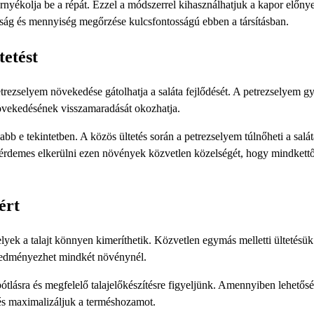
árnyékolja be a répát. Ezzel a módszerrel kihasználhatjuk a kapor előnye
lság és mennyiség megőrzése kulcsfontosságú ebben a társításban.
tetést
etrezselyem növekedése gátolhatja a saláta fejlődését. A petrezselyem g
növekedésének visszamaradását okozhatja.
abb e tekintetben. A közös ültetés során a petrezselyem túlnőheti a salát
n érdemes elkerülni ezen növények közvetlen közelségét, hogy mindkett
ért
ek a talajt könnyen kimeríthetik. Közvetlen egymás melletti ültetésük
eredményezhet mindkét növénynél.
lásra és megfelelő talajelőkészítésre figyeljünk. Amennyiben lehetősé
 és maximalizáljuk a terméshozamot.