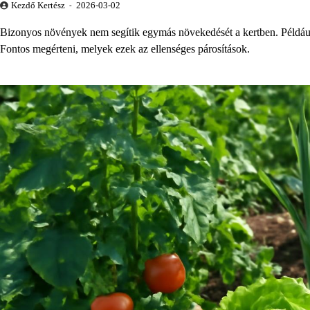
Kezdő Kertész
2026-03-02
Bizonyos növények nem segítik egymás növekedését a kertben. Például
Fontos megérteni, melyek ezek az ellenséges párosítások.