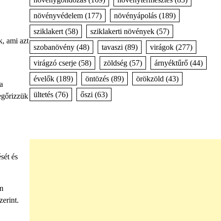
növényvédelem
(177)
növényápolás
(189)
sziklakert
(58)
sziklakerti növények
(57)
, ami azt
szobanövény
(48)
tavaszi
(89)
virágok
(277)
virágzó cserje
(58)
zöldség
(57)
árnyéktűrő
(44)
évelők
(189)
öntözés
(89)
örökzöld
(43)
a
ültetés
(76)
őszi
(63)
egőrizzük
sét és
an
zerint.