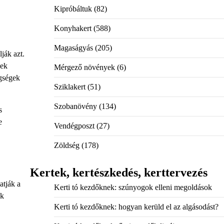
Kipróbáltuk
(82)
Konyhakert
(588)
Magaságyás
(205)
ják azt.
yek
Mérgező növények
(6)
egségek
Sziklakert
(51)
Szobanövény
(134)
s
e
Vendégposzt
(27)
Zöldség
(178)
Kertek, kertészkedés, kerttervezés
atják a
Kerti tó kezdőknek: szúnyogok elleni megoldások
ék
Kerti tó kezdőknek: hogyan kerüld el az algásodást?