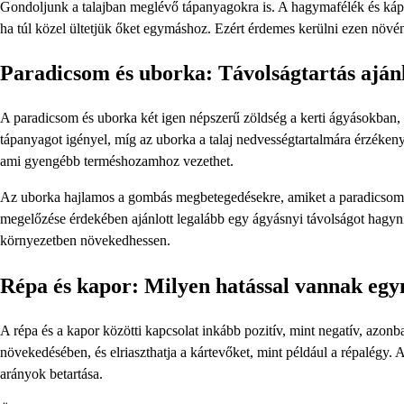
Gondoljunk a talajban meglévő tápanyagokra is. A hagymafélék és kápo
ha túl közel ültetjük őket egymáshoz. Ezért érdemes kerülni ezen növ
Paradicsom és uborka: Távolságtartás ajánl
A paradicsom és uborka két igen népszerű zöldség a kerti ágyásokban,
tápanyagot igényel, míg az uborka a talaj nedvességtartalmára érzéken
ami gyengébb terméshozamhoz vezethet.
Az uborka hajlamos a gombás megbetegedésekre, amiket a paradicsom 
megelőzése érdekében ajánlott legalább egy ágyásnyi távolságot hagyn
környezetben növekedhessen.
Répa és kapor: Milyen hatással vannak eg
A répa és a kapor közötti kapcsolat inkább pozitív, mint negatív, azonb
növekedésében, és elriaszthatja a kártevőket, mint például a répalégy. 
arányok betartása.