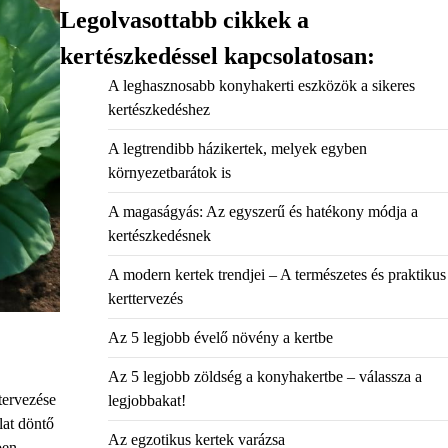
Legolvasottabb cikkek a
kertészkedéssel kapcsolatosan:
A leghasznosabb konyhakerti eszközök a sikeres
kertészkedéshez
A legtrendibb házikertek, melyek egyben
környezetbarátok is
A magaságyás: Az egyszerű és hatékony módja a
kertészkedésnek
A modern kertek trendjei – A természetes és praktikus
kerttervezés
Az 5 legjobb évelő növény a kertbe
Az 5 legjobb zöldség a konyhakertbe – válassza a
tervezése
legjobbakat!
lat döntő
Az egzotikus kertek varázsa
ben