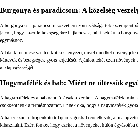
Burgonya és paradicsom: A közelség veszél
A burgonya és a paradicsom közvetlen szomszédsága több szempontból i
jelenti, hogy hasonló betegségekre hajlamosak, mint például a burgonya
egymáshoz.
A talaj kimerülése szintén kritikus tényező, mivel mindkét növény jelen
kártevők és betegségek gyors terjedését. Ajánlott tehát ezen növények 
a talaj egészségét.
Hagymafélék és bab: Miért ne ültessük egy
A hagymafélék és a bab nem jó társak a kertben. A hagymafélék, mint
csökkenthetik a terméshozamot. Ennek oka, hogy a hagymafélék gyökere
A bab viszont nitrogénkötő tulajdonságokkal rendelkezik, ami alapvet
kihasználni. Ezért fontos, hogy ezeket a növényeket külön ágyásokba ül