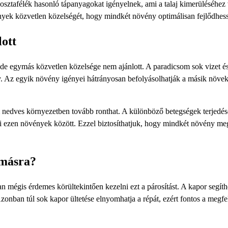
sztafélék hasonló tápanyagokat igényelnek, ami a talaj kimerüléséhez 
ények közvetlen közelségét, hogy mindkét növény optimálisan fejlődhes
ott
 de egymás közvetlen közelsége nem ajánlott. A paradicsom sok vizet é
y. Az egyik növény igényei hátrányosan befolyásolhatják a másik növek
nedves környezetben tovább ronthat. A különböző betegségek terjedé
i ezen növények között. Ezzel biztosíthatjuk, hogy mindkét növény me
ymásra?
an mégis érdemes körültekintően kezelni ezt a párosítást. A kapor segíth
Azonban túl sok kapor ültetése elnyomhatja a répát, ezért fontos a megfe