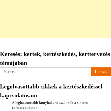
Keresés: kertek, kertészkedés, kerttervezés
témájában
Keresés:
Legolvasottabb cikkek a kertészkedéssel
kapcsolatosan:
A leghasznosabb konyhakerti eszközök a sikeres
kertészkedéshez