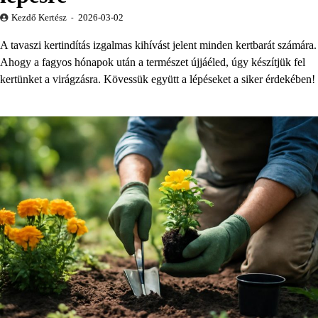
Kezdő Kertész
2026-03-02
A tavaszi kertindítás izgalmas kihívást jelent minden kertbarát számára.
Ahogy a fagyos hónapok után a természet újjáéled, úgy készítjük fel
kertünket a virágzásra. Kövessük együtt a lépéseket a siker érdekében!