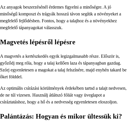
Az anyagok beszerzésénél érdemes figyelni a minőségre. A jó
minőségű komposzt és trágyák hosszú távon segítik a növényeket a
megfelelő fejlődésben. Fontos, hogy a talajhoz és a növényekhez
megfelelő tápanyagokat válasszuk.
Magvetés lépésről lépésre
A magvetés a kertészkedés egyik legizgalmasabb része. Először is,
győződj meg róla, hogy a talaj kellően laza és tápanyagban gazdag.
Szórj egyenletesen a magokat a talaj felszínére, majd enyhén takard be
őket földdel.
Az optimális csírázási körülmények érdekében tartsd a talajt nedvesen,
de ne túl vizesen. Használj átlátszó fóliát vagy üveglapot a
csíráztatáshoz, hogy a hő és a nedvesség egyenletesen eloszoljon.
Palántázás: Hogyan és mikor ültessük ki?