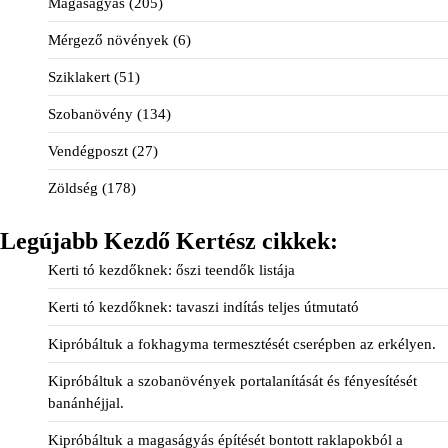
Magaságyás
(205)
Mérgező növények
(6)
Sziklakert
(51)
Szobanövény
(134)
Vendégposzt
(27)
Zöldség
(178)
Legújabb Kezdő Kertész cikkek:
Kerti tó kezdőknek: őszi teendők listája
Kerti tó kezdőknek: tavaszi indítás teljes útmutató
Kipróbáltuk a fokhagyma termesztését cserépben az erkélyen.
Kipróbáltuk a szobanövények portalanítását és fényesítését
banánhéjjal.
Kipróbáltuk a magaságyás építését bontott raklapokból a