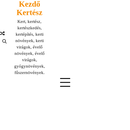
Kezdő
Skip
to
Kertész
content
Kert, kertész,
kertészkedés,
kertépítés, kerti
növények, kerti
virágok, évelő
növények, évelő
virágok,
gyógynövények,
fűszernövények.