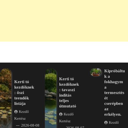
Kipróbáltu
k a
Kerti tó
Kerti tó
fokhagym
kezdőknek
kezdőknek
a
: tavaszi
: őszi
termesztés
indítás
teendők
ét
teljes
listája
cserépben
útmutató
az
Kezdő
erkélyen.
Kezdő
Kertész
Kertész
Kezdő
2026-08-08