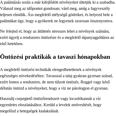
A palántázás során a már kifejlődött növényeket ültetjük ki a szabadba.
Válaszd meg az időpontot gondosan; várd meg, amíg a fagyveszély
teljesen elmúlik. Áss megfelelő mélységű gödröket, és helyezd bele a
palántákat úgy, hogy a gyökerek ne legyenek szorosan összenyomva.
Ne felejtsd el, hogy az átültetés stresszes lehet a növények számára,
ezért ügyelj a rendszeres öntözésre és a megfelelő tápanyagpótlásra az
első hetekben.
Öntözési praktikák a tavaszi hónapokban
A megfelelő öntözési technikák elengedhetetlenek a növények
egészséges növekedéséhez. Tavasszal a talaj gyakran gyorsan szárad,
ezért fontos a rendszeres, de nem túlzott öntözés. Reggel vagy késő
délután öntözd a növényeket, hogy a víz ne párologjon el gyorsan.
Használj csepegtető öntözőrendszert vagy locsolókannát a víz
egyenletes eloszlatásához. Kerüld a levelek nedvesítését, hogy
megelőzd a betegségek kialakulását.