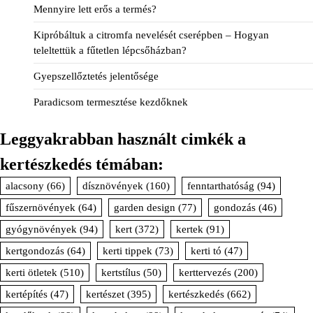
Mennyire lett erős a termés?
Kipróbáltuk a citromfa nevelését cserépben – Hogyan
teleltettük a fűtetlen lépcsőházban?
Gyepszellőztetés jelentősége
Paradicsom termesztése kezdőknek
Leggyakrabban használt cimkék a
kertészkedés témában:
alacsony
(66)
dísznövények
(160)
fenntarthatóság
(94)
fűszernövények
(64)
garden design
(77)
gondozás
(46)
gyógynövények
(94)
kert
(372)
kertek
(91)
kertgondozás
(64)
kerti tippek
(73)
kerti tó
(47)
kerti ötletek
(510)
kertstílus
(50)
kerttervezés
(200)
kertépítés
(47)
kertészet
(395)
kertészkedés
(662)