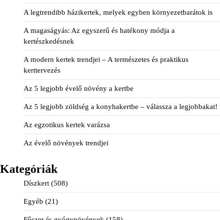
A legtrendibb házikertek, melyek egyben környezetbarátok is
A magaságyás: Az egyszerű és hatékony módja a
kertészkedésnek
A modern kertek trendjei – A természetes és praktikus
kerttervezés
Az 5 legjobb évelő növény a kertbe
Az 5 legjobb zöldség a konyhakertbe – válassza a legjobbakat!
Az egzotikus kertek varázsa
Az évelő növények trendjei
Kategóriák
Díszkert
(508)
Egyéb
(21)
Fűszer és gyógynövények
(158)