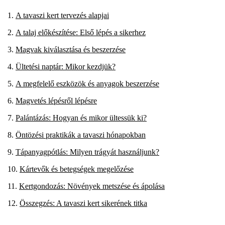
A tavaszi kert tervezés alapjai
A talaj előkészítése: Első lépés a sikerhez
Magvak kiválasztása és beszerzése
Ültetési naptár: Mikor kezdjük?
A megfelelő eszközök és anyagok beszerzése
Magvetés lépésről lépésre
Palántázás: Hogyan és mikor ültessük ki?
Öntözési praktikák a tavaszi hónapokban
Tápanyagpótlás: Milyen trágyát használjunk?
Kártevők és betegségek megelőzése
Kertgondozás: Növények metszése és ápolása
Összegzés: A tavaszi kert sikerének titka