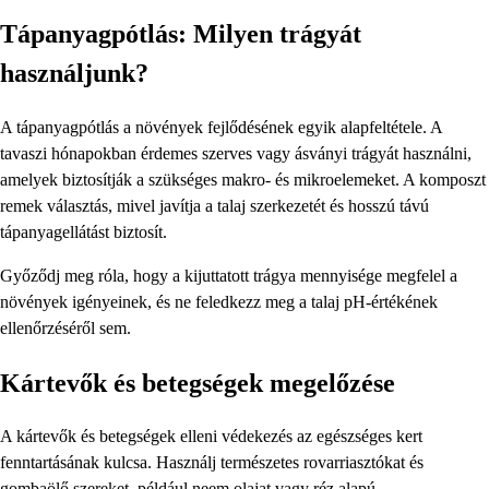
Tápanyagpótlás: Milyen trágyát
használjunk?
A tápanyagpótlás a növények fejlődésének egyik alapfeltétele. A
tavaszi hónapokban érdemes szerves vagy ásványi trágyát használni,
amelyek biztosítják a szükséges makro- és mikroelemeket. A komposzt
remek választás, mivel javítja a talaj szerkezetét és hosszú távú
tápanyagellátást biztosít.
Győződj meg róla, hogy a kijuttatott trágya mennyisége megfelel a
növények igényeinek, és ne feledkezz meg a talaj pH-értékének
ellenőrzéséről sem.
Kártevők és betegségek megelőzése
A kártevők és betegségek elleni védekezés az egészséges kert
fenntartásának kulcsa. Használj természetes rovarriasztókat és
gombaölő szereket, például neem olajat vagy réz alapú