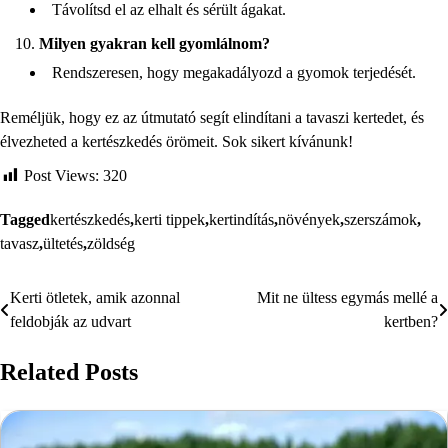
Távolítsd el az elhalt és sérült ágakat.
Milyen gyakran kell gyomlálnom?
Rendszeresen, hogy megakadályozd a gyomok terjedését.
Reméljük, hogy ez az útmutató segít elindítani a tavaszi kertedet, és
élvezheted a kertészkedés örömeit. Sok sikert kívánunk!
Post Views:
320
Tagged
kertészkedés
,
kerti tippek
,
kertindítás
,
növények
,
szerszámok
,
tavasz
,
ültetés
,
zöldség
Kerti ötletek, amik azonnal
Mit ne ültess egymás mellé a
Bejegyzés
feldobják az udvart
kertben?
navigáció
Related Posts