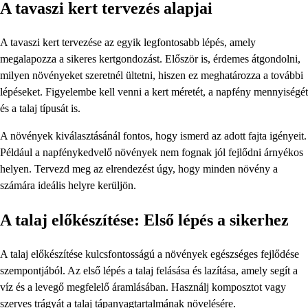
A tavaszi kert tervezés alapjai
A tavaszi kert tervezése az egyik legfontosabb lépés, amely
megalapozza a sikeres kertgondozást. Először is, érdemes átgondolni,
milyen növényeket szeretnél ültetni, hiszen ez meghatározza a további
lépéseket. Figyelembe kell venni a kert méretét, a napfény mennyiségét
és a talaj típusát is.
A növények kiválasztásánál fontos, hogy ismerd az adott fajta igényeit.
Például a napfénykedvelő növények nem fognak jól fejlődni árnyékos
helyen. Tervezd meg az elrendezést úgy, hogy minden növény a
számára ideális helyre kerüljön.
A talaj előkészítése: Első lépés a sikerhez
A talaj előkészítése kulcsfontosságú a növények egészséges fejlődése
szempontjából. Az első lépés a talaj felásása és lazítása, amely segít a
víz és a levegő megfelelő áramlásában. Használj komposztot vagy
szerves trágyát a talaj tápanyagtartalmának növelésére.