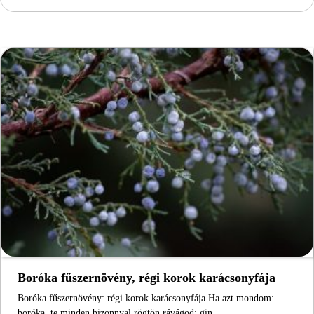
Boróka fűszernövény, régi korok karácsonyfája
Boróka fűszernövény: régi korok karácsonyfája Ha azt mondom:
boróka, te minden bizonnyal rögtön rávágod: gin.…