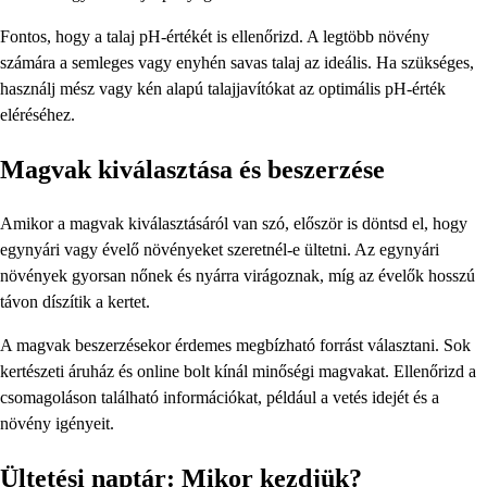
Fontos, hogy a talaj pH-értékét is ellenőrizd. A legtöbb növény
számára a semleges vagy enyhén savas talaj az ideális. Ha szükséges,
használj mész vagy kén alapú talajjavítókat az optimális pH-érték
eléréséhez.
Magvak kiválasztása és beszerzése
Amikor a magvak kiválasztásáról van szó, először is döntsd el, hogy
egynyári vagy évelő növényeket szeretnél-e ültetni. Az egynyári
növények gyorsan nőnek és nyárra virágoznak, míg az évelők hosszú
távon díszítik a kertet.
A magvak beszerzésekor érdemes megbízható forrást választani. Sok
kertészeti áruház és online bolt kínál minőségi magvakat. Ellenőrizd a
csomagoláson található információkat, például a vetés idejét és a
növény igényeit.
Ültetési naptár: Mikor kezdjük?