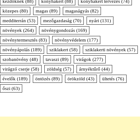
kezdőknek
(88)
konyhakert
(88)
konyhakert tervezés
(74)
közepes
(80)
magas
(89)
magaságyás
(82)
medditerrán
(53)
mezőgazdaság
(70)
nyári
(131)
növények
(264)
növénygondozás
(169)
növénytermesztés
(83)
növényvédelem
(177)
növényápolás
(189)
sziklakert
(58)
sziklakerti növények
(57)
szobanövény
(48)
tavaszi
(89)
virágok
(277)
virágzó cserje
(58)
zöldség
(57)
árnyéktűrő
(44)
évelők
(189)
öntözés
(89)
örökzöld
(43)
ültetés
(76)
őszi
(63)