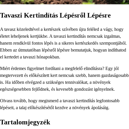
Tavaszi Kertindítás Lépésről Lépésre
A tavasz közeledtével a kertészek szívében újra feléled a vágy, hogy
életet leheljenek kertjükbe. A tavaszi kertindítás nemcsak izgalmas,
hanem rendkívül fontos lépés is a sikeres kertészkedés szempontjából.
Ebben az útmutatóban lépésről lépésre bemutatjuk, hogyan indíthatod
el kertedet a tavaszi hónapokban.
Miért érdemes figyelmet fordítani a megfelelő elindításra? Egy jól
megtervezett és előkészített kert nemcsak szebb, hanem gazdaságosabb
is. Ha időben elvégzed a szükséges tennivalókat, a növények
egészségesebben fejlődnek, és kevesebb gondozást igényelnek.
Olvass tovább, hogy megismerd a tavaszi kertindítás legfontosabb
lépéseit, a talaj előkészítésétől kezdve a növények ápolásáig.
Tartalomjegyzék