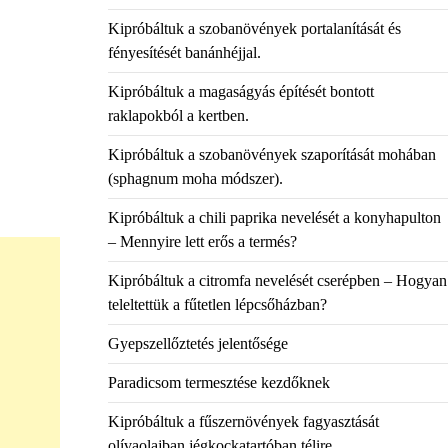
Kipróbáltuk a szobanövények portalanítását és
fényesítését banánhéjjal.
Kipróbáltuk a magaságyás építését bontott
raklapokból a kertben.
Kipróbáltuk a szobanövények szaporítását mohában
(sphagnum moha módszer).
Kipróbáltuk a chili paprika nevelését a konyhapulton
– Mennyire lett erős a termés?
Kipróbáltuk a citromfa nevelését cserépben – Hogyan
teleltettük a fűtetlen lépcsőházban?
Gyepszellőztetés jelentősége
Paradicsom termesztése kezdőknek
Kipróbáltuk a fűszernövények fagyasztását
olívaolajban jégkockatartóban télire.