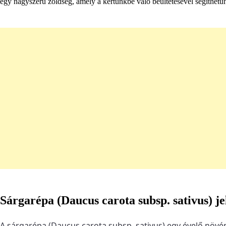
egy nagyszerű zöldség, amely a kertünkbe való beültetésével segíthetü
Sárgarépa (Daucus carota subsp. sativus) je
A sárgarépa (Daucus carota subsp. sativus) egy évelő növé