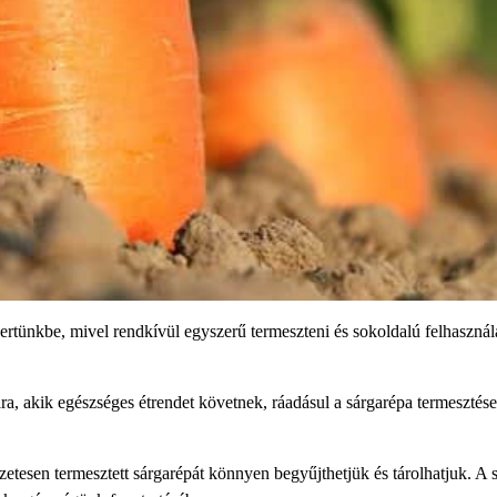
ertünkbe, mivel rendkívül egyszerű termeszteni és sokoldalú felhasznál
a, akik egészséges étrendet követnek, ráadásul a sárgarépa termesztése
zetesen termesztett sárgarépát könnyen begyűjthetjük és tárolhatjuk. A 