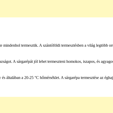
nte mindenhol termesztik. A szántóföldi termesztésben a világ legtöbb o
árazságot. A sárgarépát jól lehet termeszteni homokos, iszapos, és agyago
s általában a 20-25 °C hőmérséklet. A sárgarépa termesztése az éghajl