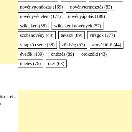
növénygondozás
(169)
növénytermesztés
(83)
növényvédelem
(177)
növényápolás
(189)
sziklakert
(58)
sziklakerti növények
(57)
szobanövény
(48)
tavaszi
(89)
virágok
(277)
virágzó cserje
(58)
zöldség
(57)
árnyéktűrő
(44)
évelők
(189)
öntözés
(89)
örökzöld
(43)
ültetés
(76)
őszi
(63)
ítsuk el a
a