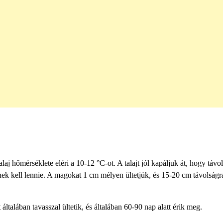
alaj hőmérséklete eléri a 10-12 °C-ot. A talajt jól kapáljuk át, hogy távol
nek kell lennie. A magokat 1 cm mélyen ültetjük, és 15-20 cm távolságr
ltalában tavasszal ültetik, és általában 60-90 nap alatt érik meg.