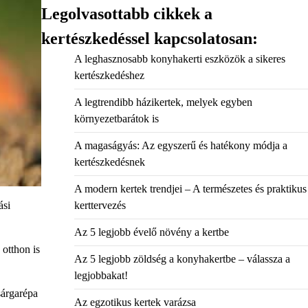
Legolvasottabb cikkek a
kertészkedéssel kapcsolatosan:
A leghasznosabb konyhakerti eszközök a sikeres
kertészkedéshez
A legtrendibb házikertek, melyek egyben
környezetbarátok is
A magaságyás: Az egyszerű és hatékony módja a
kertészkedésnek
A modern kertek trendjei – A természetes és praktikus
ási
kerttervezés
Az 5 legjobb évelő növény a kertbe
 otthon is
Az 5 legjobb zöldség a konyhakertbe – válassza a
legjobbakat!
sárgarépa
Az egzotikus kertek varázsa