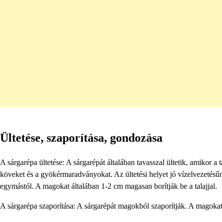
Ültetése, szaporítása, gondozása
A sárgarépa ültetése: A sárgarépát általában tavasszal ültetik, amikor a t
köveket és a gyökérmaradványokat. Az ültetési helyet jó vízelvezetésű
egymástól. A magokat általában 1-2 cm magasan borítják be a talajjal.
A sárgarépa szaporítása: A sárgarépát magokból szaporítják. A magokat á