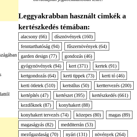
Leggyakrabban használt cimkék a
kertészkedés témában:
alacsony
(66)
dísznövények
(160)
fenntarthatóság
(94)
fűszernövények
(64)
rszágában
garden design
(77)
gondozás
(46)
gyógynövények
(94)
kert
(371)
kertek
(91)
s
kertgondozás
(64)
kerti tippek
(73)
kerti tó
(46)
kerti ötletek
(510)
kertstílus
(50)
kerttervezés
(200)
attól
kertépítés
(47)
kertészet
(395)
kertészkedés
(661)
kezdőknek
(87)
konyhakert
(88)
konyhakert tervezés
(74)
közepes
(80)
magas
(89)
magaságyás
(82)
medditerrán
(53)
mezőgazdaság
(70)
nyári
(131)
növények
(264)