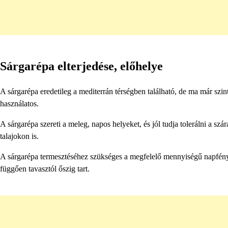
Sárgarépa elterjedése, előhelye
A sárgarépa eredetileg a mediterrán térségben található, de ma már szi
használatos.
A sárgarépa szereti a meleg, napos helyeket, és jól tudja tolerálni a sz
talajokon is.
A sárgarépa termesztéséhez szükséges a megfelelő mennyiségű napfény é
függően tavasztól őszig tart.