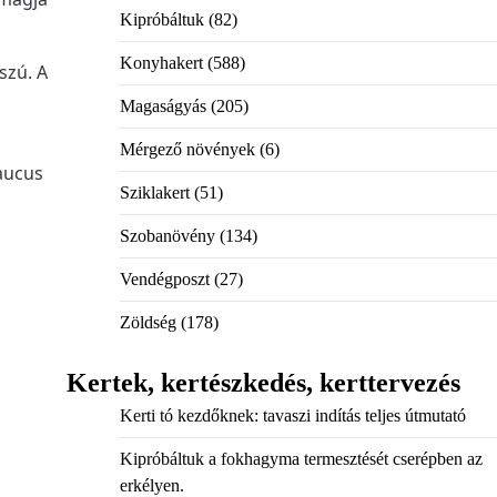
Kipróbáltuk
(82)
Konyhakert
(588)
szú. A
Magaságyás
(205)
Mérgező növények
(6)
aucus
Sziklakert
(51)
Szobanövény
(134)
Vendégposzt
(27)
Zöldség
(178)
Kertek, kertészkedés, kerttervezés
Kerti tó kezdőknek: tavaszi indítás teljes útmutató
Kipróbáltuk a fokhagyma termesztését cserépben az
erkélyen.