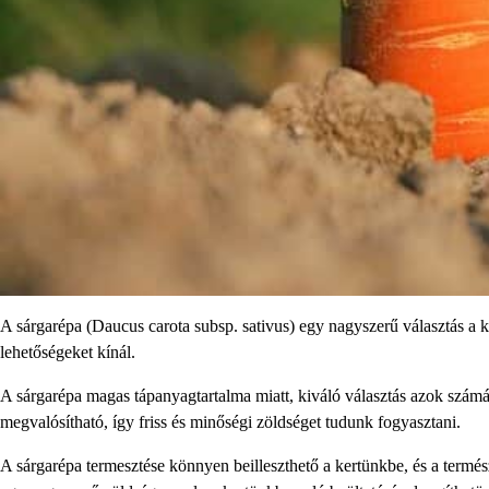
A sárgarépa (Daucus carota subsp. sativus) egy nagyszerű választás a k
lehetőségeket kínál.
A sárgarépa magas tápanyagtartalma miatt, kiváló választás azok számár
megvalósítható, így friss és minőségi zöldséget tudunk fogyasztani.
A sárgarépa termesztése könnyen beilleszthető a kertünkbe, és a termés