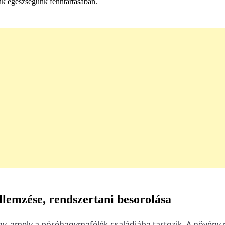
nk egészségünk fenntartásában.
llemzése, rendszertani besorolása
ny, amely a póréhagymafélék családjába tartozik. A növény