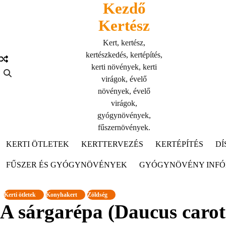
Kezdő
Skip
to
Kertész
content
Kert, kertész,
kertészkedés, kertépítés,
kerti növények, kerti
virágok, évelő
növények, évelő
virágok,
gyógynövények,
fűszernövények.
KERTI ÖTLETEK
KERTTERVEZÉS
KERTÉPÍTÉS
DÍ
FŰSZER ÉS GYÓGYNÖVÉNYEK
GYÓGYNÖVÉNY INF
Kerti ötletek
Konyhakert
Zöldség
A sárgarépa (Daucus carota