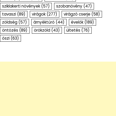
sziklakerti növények
(57)
szobanövény
(47)
tavaszi
(89)
virágok
(277)
virágzó cserje
(58)
zöldség
(57)
árnyéktűrő
(44)
évelők
(189)
öntözés
(89)
örökzöld
(43)
ültetés
(76)
őszi
(63)