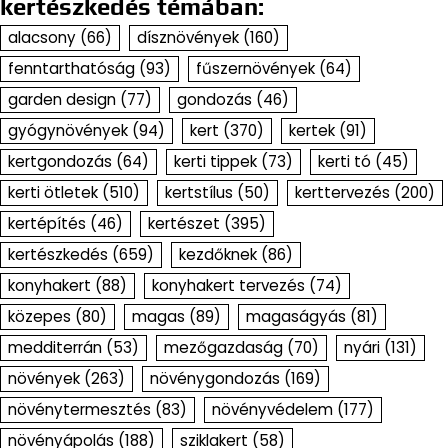
kertészkedés témában:
alacsony
(66)
dísznövények
(160)
fenntarthatóság
(93)
fűszernövények
(64)
garden design
(77)
gondozás
(46)
gyógynövények
(94)
kert
(370)
kertek
(91)
kertgondozás
(64)
kerti tippek
(73)
kerti tó
(45)
kerti ötletek
(510)
kertstílus
(50)
kerttervezés
(200)
kertépítés
(46)
kertészet
(395)
kertészkedés
(659)
kezdőknek
(86)
konyhakert
(88)
konyhakert tervezés
(74)
közepes
(80)
magas
(89)
magaságyás
(81)
medditerrán
(53)
mezőgazdaság
(70)
nyári
(131)
növények
(263)
növénygondozás
(169)
növénytermesztés
(83)
növényvédelem
(177)
növényápolás
(188)
sziklakert
(58)