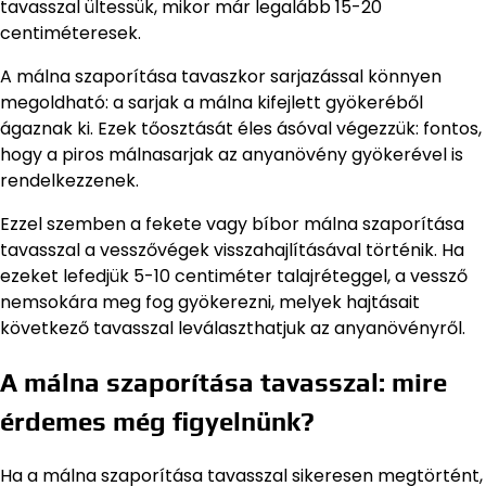
tavasszal ültessük, mikor már legalább 15-20
centiméteresek.
A málna szaporítása tavaszkor sarjazással könnyen
megoldható: a sarjak a málna kifejlett gyökeréből
ágaznak ki. Ezek tőosztását éles ásóval végezzük: fontos,
hogy a piros málnasarjak az anyanövény gyökerével is
rendelkezzenek.
Ezzel szemben a fekete vagy bíbor málna szaporítása
tavasszal a vesszővégek visszahajlításával történik. Ha
ezeket lefedjük 5-10 centiméter talajréteggel, a vessző
nemsokára meg fog gyökerezni, melyek hajtásait
következő tavasszal leválaszthatjuk az anyanövényről.
A málna szaporítása tavasszal: mire
érdemes még figyelnünk?
Ha a málna szaporítása tavasszal sikeresen megtörtént,