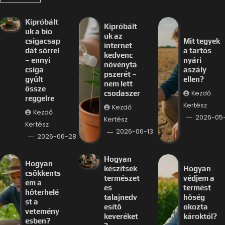
Kipróbált
Kipróbált
uk a bio
uk az
csigacsap
Mit tegyek
internet
dát sörrel
a tartós
kedvenc
– ennyi
nyári
növénytá
csiga
aszály
pszerét –
gyűlt
ellen?
nem lett
össze
Kezdő
csodaszer
reggelre
Kertész
Kezdő
Kezdő
2026-05
Kertész
Kertész
2026-06-13
2026-06-28
Hogyan
Hogyan
készítsek
Hogyan
csökkents
természet
védjem a
em a
es
termést
hőterhelé
talajnedv
hőség
st a
esítő
okozta
vetemény
keveréket
károktól?
esben?