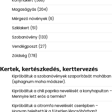
Konyhakert
(588)
Magaságyás
(204)
Mérgező növények
(6)
Sziklakert
(51)
Szobanövény
(133)
Vendégposzt
(27)
Zöldség
(178)
Kertek, kertészkedés, kerttervezés
Kipróbáltuk a szobanövények szaporítását mohában
(sphagnum moha módszer).
Kipróbáltuk a chili paprika nevelését a konyhapulton –
Mennyire lett erős a termés?
Kipróbáltuk a citromfa nevelését cserépben –
Hogyan teleltettük a fűtetlen lépcsőházban?