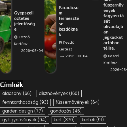
fűszernöv
Paradicso
ények
Gyepszell
m
fagyasztá
őztetés
termeszté
sát
jelentőség
se
olívaolajb
e
kezdőkne
an
k
Kezdő
jégkockat
Kezdő
artóban
Kertész
télire.
Kertész
2026-08-04
Kezdő
2026-08-04
Kertész
2026-08
Címkék
alacsony
(66)
dísznövények
(160)
fenntarthatóság
(93)
fűszernövények
(64)
garden design
(77)
gondozás
(46)
gyógynövények
(94)
kert
(370)
kertek
(91)