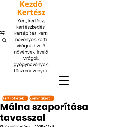
Kezdő
Skip
to
Kertész
content
Kert, kertész,
kertészkedés,
kertépítés, kerti
növények, kerti
virágok, évelő
növények, évelő
virágok,
gyógynövények,
fűszernövények.
Kerti ötletek
Konyhakert
Málna szaporítása
tavasszal
Kezdő Kertész
2025-07-11