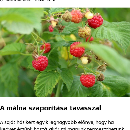
A málna szaporítása tavasszal
A saját házikert egyik legnagyobb előnye, hogy ha
kedvet érzünk hozzá, akár mi magunk termeszthetünk