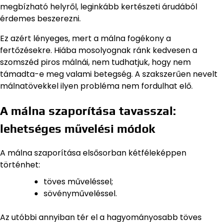
megbízható helyről, leginkább kertészeti árudából
érdemes beszerezni.
Ez azért lényeges, mert a málna fogékony a
fertőzésekre. Hiába mosolyognak ránk kedvesen a
szomszéd piros málnái, nem tudhatjuk, hogy nem
támadta-e meg valami betegség. A szakszerűen nevelt
málnatövekkel ilyen probléma nem fordulhat elő.
A málna szaporítása tavasszal:
lehetséges művelési módok
A málna szaporítása elsősorban kétféleképpen
történhet:
töves műveléssel;
sövényműveléssel.
Az utóbbi annyiban tér el a hagyományosabb töves