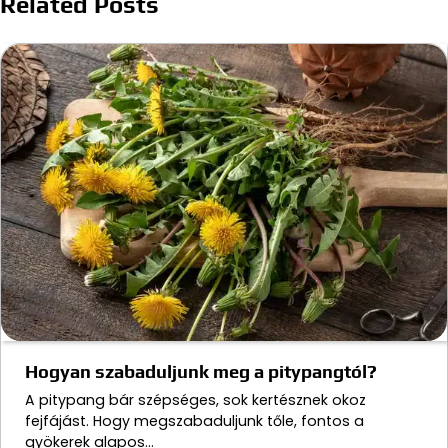
Related Posts
Hogyan szabaduljunk meg a pitypangtól?
A pitypang bár szépséges, sok kertésznek okoz
fejfájást. Hogy megszabaduljunk tőle, fontos a
gyökerek alapos…