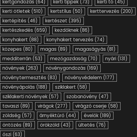
kertgondozás
(64)
kerti tippek
(73)
kerti tó
(45)
kerti ötletek
(510)
kertstílus
(50)
kerttervezés
(200)
kertépítés
(46)
kertészet
(395)
kertészkedés
(659)
kezdőknek
(86)
konyhakert
(88)
konyhakert tervezés
(74)
közepes
(80)
magas
(89)
magaságyás
(81)
medditerrán
(53)
mezőgazdaság
(70)
nyári
(131)
növények
(263)
növénygondozás
(169)
növénytermesztés
(83)
növényvédelem
(177)
növényápolás
(188)
sziklakert
(58)
sziklakerti növények
(57)
szobanövény
(47)
tavaszi
(89)
virágok
(277)
virágzó cserje
(58)
zöldség
(57)
árnyéktűrő
(44)
évelők
(189)
öntözés
(89)
örökzöld
(43)
ültetés
(76)
őszi
(63)