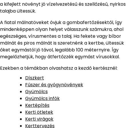
a kifejlett növényt jó vízelvezetésű és szellőzésű, nyirkos
talajba ültessük.
A fiatal málnatöveket óvjuk a gombafertőzésektől, így
mindenképpen olyan helyet válasszunk számukra, ahol
egészséges, vírusmentes a talaj. Ha fekete vagy bíbor
málnát és piros málnát is szeretnénk a kertbe, ültessük
őket egymástól jó távol, legalább 100 méternyire. Így
megelőzhetjük, hogy átfertőzzék egymást vírusokkal.
Ezekben a témákban olvashatsz a kezdő kertésznél:
Díszkert
Fűszer és gyógynövények
Gyümölcs
Gyümölcs infók
Kertépítés
Kerti ötletek
Kerti virágok
Kerttervezés