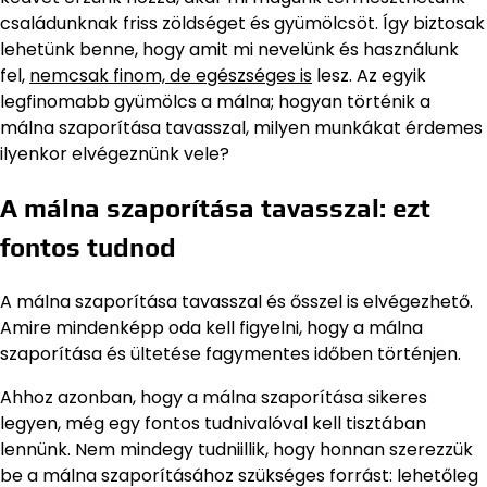
családunknak friss zöldséget és gyümölcsöt. Így biztosak
lehetünk benne, hogy amit mi nevelünk és használunk
fel,
nemcsak finom, de egészséges is
lesz. Az egyik
legfinomabb gyümölcs a málna; hogyan történik a
málna szaporítása tavasszal, milyen munkákat érdemes
ilyenkor elvégeznünk vele?
A málna szaporítása tavasszal: ezt
fontos tudnod
A málna szaporítása tavasszal és ősszel is elvégezhető.
Amire mindenképp oda kell figyelni, hogy a málna
szaporítása és ültetése fagymentes időben történjen.
Ahhoz azonban, hogy a málna szaporítása sikeres
legyen, még egy fontos tudnivalóval kell tisztában
lennünk. Nem mindegy tudniillik, hogy honnan szerezzük
be a málna szaporításához szükséges forrást: lehetőleg