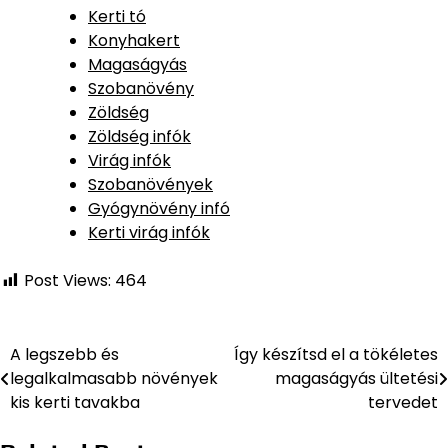
Kerti tó
Konyhakert
Magaságyás
Szobanövény
Zöldség
Zöldség infók
Virág infók
Szobanövények
Gyógynövény infó
Kerti virág infók
Post Views:
464
A legszebb és
Így készítsd el a tökéletes
Bejegyzés
legalkalmasabb növények
magaságyás ültetési
navigáció
kis kerti tavakba
tervedet