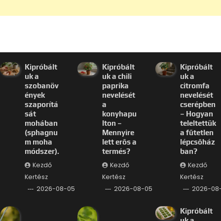
Kipróbált
Kipróbált
Kipróbált
uk a
uk a chili
uk a
szobanöv
paprika
citromfa
ények
nevelését
nevelését
szaporítá
a
cserépben
sát
konyhapu
– Hogyan
mohában
lton –
teleltettük
(sphagnu
Mennyire
a fűtetlen
m moha
lett erős a
lépcsőház
módszer).
termés?
ban?
Kezdő
Kezdő
Kezdő
Kertész
Kertész
Kertész
2026-08-05
2026-08-05
2026-08
Kipróbált
uk a