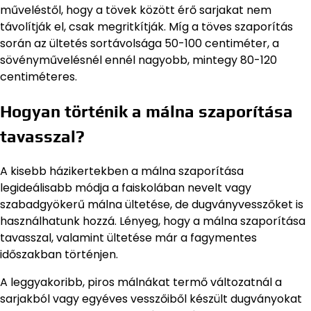
műveléstől, hogy a tövek között érő sarjakat nem
távolítják el, csak megritkítják. Míg a töves szaporítás
során az ültetés sortávolsága 50-100 centiméter, a
sövényművelésnél ennél nagyobb, mintegy 80-120
centiméteres.
Hogyan történik a málna szaporítása
tavasszal?
A kisebb házikertekben a málna szaporítása
legideálisabb módja a faiskolában nevelt vagy
szabadgyökerű málna ültetése, de dugványvesszőket is
használhatunk hozzá. Lényeg, hogy a málna szaporítása
tavasszal, valamint ültetése már a fagymentes
időszakban történjen.
A leggyakoribb, piros málnákat termő változatnál a
sarjakból vagy egyéves vesszőiből készült dugványokat