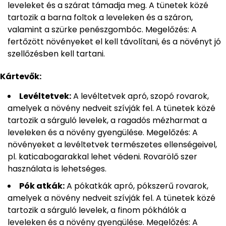
leveleket és a szárat támadja meg. A tünetek közé
tartozik a barna foltok a leveleken és a száron,
valamint a szürke penészgombóc. Megelőzés: A
fertőzött növényeket el kell távolítani, és a növényt jó
szellőzésben kell tartani.
Kártevők:
Levéltetvek:
A levéltetvek apró, szopó rovarok,
amelyek a növény nedveit szívják fel. A tünetek közé
tartozik a sárguló levelek, a ragadós mézharmat a
leveleken és a növény gyengülése. Megelőzés: A
növényeket a levéltetvek természetes ellenségeivel,
pl. katicabogarakkal lehet védeni. Rovarölő szer
használata is lehetséges.
Pók atkák:
A pókatkák apró, pókszerű rovarok,
amelyek a növény nedveit szívják fel. A tünetek közé
tartozik a sárguló levelek, a finom pókhálók a
leveleken és a növény gyengülése. Megelőzés: A