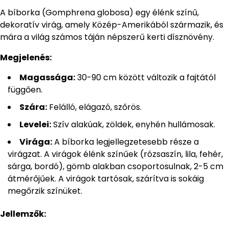
A bíborka (Gomphrena globosa) egy élénk színű,
dekoratív virág, amely Közép-Amerikából származik, és
mára a világ számos táján népszerű kerti dísznövény.
Megjelenés:
Magassága:
30-90 cm között változik a fajtától
függően.
Szára:
Felálló, elágazó, szőrös.
Levelei:
Szív alakúak, zöldek, enyhén hullámosak.
Virága:
A bíborka legjellegzetesebb része a
virágzat. A virágok élénk színűek (rózsaszín, lila, fehér,
sárga, bordó), gömb alakban csoportosulnak, 2-5 cm
átmérőjűek. A virágok tartósak, szárítva is sokáig
megőrzik színüket.
Jellemzők: