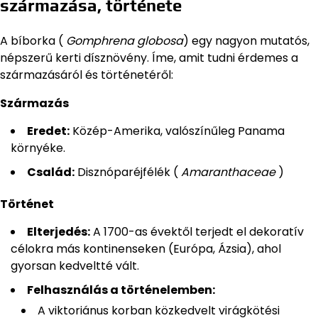
származása, története
A bíborka (
Gomphrena globosa
) egy nagyon mutatós,
népszerű kerti dísznövény. Íme, amit tudni érdemes a
származásáról és történetéről:
Származás
Eredet:
Közép-Amerika, valószínűleg Panama
környéke.
Család:
Disznóparéjfélék (
Amaranthaceae
)
Történet
Elterjedés:
A 1700-as évektől terjedt el dekoratív
célokra más kontinenseken (Európa, Ázsia), ahol
gyorsan kedveltté vált.
Felhasználás a történelemben:
A viktoriánus korban közkedvelt virágkötési