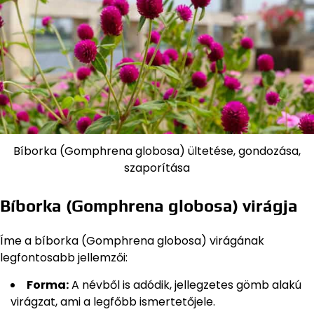
Bíborka (Gomphrena globosa) ültetése, gondozása,
szaporítása
Bíborka (Gomphrena globosa) virágja
Íme a bíborka (Gomphrena globosa) virágának
legfontosabb jellemzői:
Forma:
A névből is adódik, jellegzetes gömb alakú
virágzat, ami a legfőbb ismertetőjele.