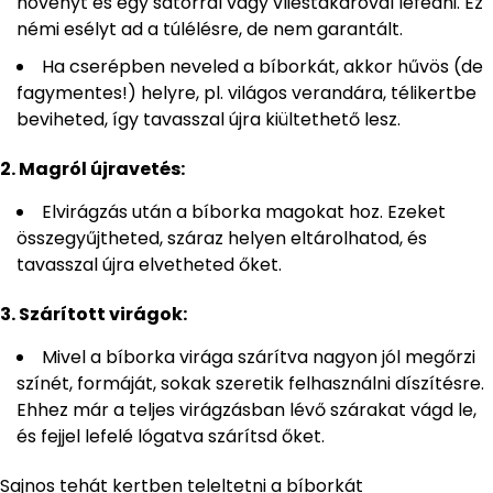
növényt és egy sátorral vagy vliestakaróval lefedni. Ez
némi esélyt ad a túlélésre, de nem garantált.
Ha cserépben neveled a bíborkát, akkor hűvös (de
fagymentes!) helyre, pl. világos verandára, télikertbe
beviheted, így tavasszal újra kiültethető lesz.
2. Magról újravetés:
Elvirágzás után a bíborka magokat hoz. Ezeket
összegyűjtheted, száraz helyen eltárolhatod, és
tavasszal újra elvetheted őket.
3. Szárított virágok:
Mivel a bíborka virága szárítva nagyon jól megőrzi
színét, formáját, sokak szeretik felhasználni díszítésre.
Ehhez már a teljes virágzásban lévő szárakat vágd le,
és fejjel lefelé lógatva szárítsd őket.
Sajnos tehát kertben teleltetni a bíborkát