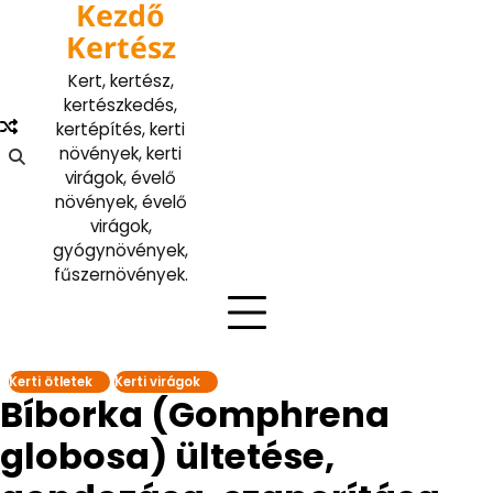
Kezdő
Skip
to
Kertész
content
Kert, kertész,
kertészkedés,
kertépítés, kerti
növények, kerti
virágok, évelő
növények, évelő
virágok,
gyógynövények,
fűszernövények.
Kerti ötletek
Kerti virágok
Bíborka (Gomphrena
globosa) ültetése,