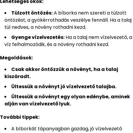
Lehetséges okok:
Túlzott öntözés:
A bíborka nem szereti a túlzott
öntözést, a gyökérrothadás veszélye fennáll. Ha a talaj
túl nedves, a növény rothadni kezd.
Gyenge vízelvezetés:
Ha a talaj nem vízelvezető, a
víz felhalmozódik, és a növény rothadni kezd.
Megoldások:
Csak akkor öntözzük a növényt, ha a talaj
kiszáradt.
Ültessük a növényt jó vízelvezető talajba.
Ültessük a növényt egy olyan edénybe, aminek
alján van vízelvezető lyuk.
További tippek:
A bíborkát tápanyagban gazdag, jó vízelvezető