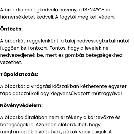
A bíborka melegkedvelő növény, a 18-24°C-os
hőmérsékletet kedveli. A fagytól meg kell védeni.
Öntözés:
A bíborkát reggelenként, a talaj nedvességtartalmától
függően kell öntözni. Fontos, hogy a levelek ne
nedvesedjenek be, mert ez gombás betegségekhez
vezethet.
Tápoldatozás:
A bíborkát a virágzási időszakban kéthetente egyszer
tápoldatozni kell egy kiegyensúlyozott műtrágyával.
Növényvédelem:
A bíborka általában nem érzékeny a kártevőkre és
betegségekre. Azonban előfordulhat, hogy
megtámadják levéltetvek, pókok vagy csigák. A