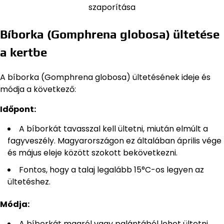
szaporítása
Bíborka (Gomphrena globosa) ültetése
a kertbe
A bíborka (Gomphrena globosa) ültetésének ideje és
módja a következő:
Időpont:
A bíborkát tavasszal kell ültetni, miután elmúlt a
fagyveszély. Magyarországon ez általában április vége
és május eleje között szokott bekövetkezni.
Fontos, hogy a talaj legalább 15°C-os legyen az
ültetéshez.
Módja:
A bíborkát magról vagy palántából lehet ültetni.