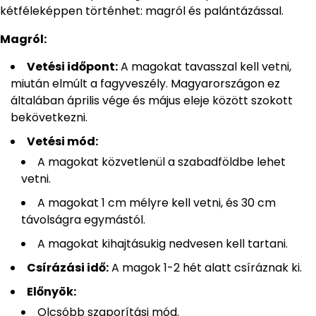
kétféleképpen történhet: magról és palántázással.
Magról:
Vetési időpont:
A magokat tavasszal kell vetni,
miután elmúlt a fagyveszély. Magyarországon ez
általában április vége és május eleje között szokott
bekövetkezni.
Vetési mód:
A magokat közvetlenül a szabadföldbe lehet
vetni.
A magokat 1 cm mélyre kell vetni, és 30 cm
távolságra egymástól.
A magokat kihajtásukig nedvesen kell tartani.
Csírázási idő:
A magok 1-2 hét alatt csíráznak ki.
Előnyök:
Olcsóbb szaporítási mód.