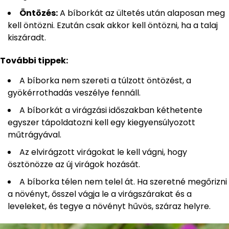
Öntözés:
A bíborkát az ültetés után alaposan meg
kell öntözni. Ezután csak akkor kell öntözni, ha a talaj
kiszáradt.
További tippek:
A bíborka nem szereti a túlzott öntözést, a
gyökérrothadás veszélye fennáll.
A bíborkát a virágzási időszakban kéthetente
egyszer tápoldatozni kell egy kiegyensúlyozott
műtrágyával.
Az elvirágzott virágokat le kell vágni, hogy
ösztönözze az új virágok hozását.
A bíborka télen nem telel át. Ha szeretné megőrizni
a növényt, ősszel vágja le a virágszárakat és a
leveleket, és tegye a növényt hűvös, száraz helyre.