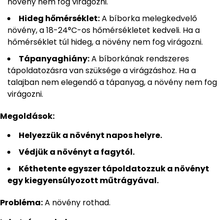
növény nem fog virágozni.
Hideg hőmérséklet:
A bíborka melegkedvelő
növény, a 18-24°C-os hőmérsékletet kedveli. Ha a
hőmérséklet túl hideg, a növény nem fog virágozni.
Tápanyaghiány:
A bíborkának rendszeres
tápoldatozásra van szüksége a virágzáshoz. Ha a
talajban nem elegendő a tápanyag, a növény nem fog
virágozni.
Megoldások:
Helyezzük a növényt napos helyre.
Védjük a növényt a fagytól.
Kéthetente egyszer tápoldatozzuk a növényt
egy kiegyensúlyozott műtrágyával.
Probléma:
A növény rothad.