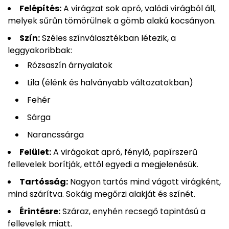
Felépítés:
A virágzat sok apró, valódi virágból áll,
melyek sűrűn tömörülnek a gömb alakú kocsányon.
Szín:
Széles színválasztékban létezik, a
leggyakoribbak:
Rózsaszín árnyalatok
Lila (élénk és halványabb változatokban)
Fehér
Sárga
Narancssárga
Felület:
A virágokat apró, fénylő, papírszerű
fellevelek borítják, ettől egyedi a megjelenésük.
Tartósság:
Nagyon tartós mind vágott virágként,
mind szárítva. Sokáig megőrzi alakját és színét.
Érintésre:
Száraz, enyhén recsegő tapintású a
fellevelek miatt.