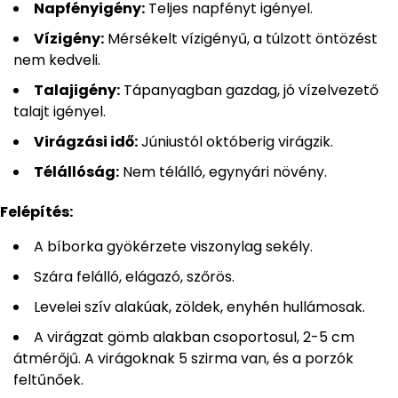
Napfényigény:
Teljes napfényt igényel.
Vízigény:
Mérsékelt vízigényű, a túlzott öntözést
nem kedveli.
Talajigény:
Tápanyagban gazdag, jó vízelvezető
talajt igényel.
Virágzási idő:
Júniustól októberig virágzik.
Télállóság:
Nem télálló, egynyári növény.
Felépítés:
A bíborka gyökérzete viszonylag sekély.
Szára felálló, elágazó, szőrös.
Levelei szív alakúak, zöldek, enyhén hullámosak.
A virágzat gömb alakban csoportosul, 2-5 cm
átmérőjű. A virágoknak 5 szirma van, és a porzók
feltűnőek.