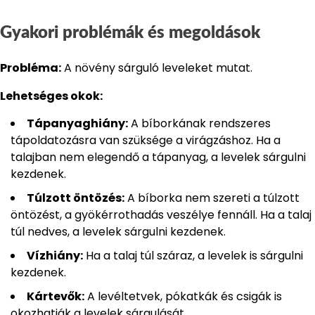
Gyakori problémák és megoldások
Probléma:
A növény sárguló leveleket mutat.
Lehetséges okok:
Tápanyaghiány:
A bíborkának rendszeres
tápoldatozásra van szüksége a virágzáshoz. Ha a
talajban nem elegendő a tápanyag, a levelek sárgulni
kezdenek.
Túlzott öntözés:
A bíborka nem szereti a túlzott
öntözést, a gyökérrothadás veszélye fennáll. Ha a talaj
túl nedves, a levelek sárgulni kezdenek.
Vízhiány:
Ha a talaj túl száraz, a levelek is sárgulni
kezdenek.
Kártevők:
A levéltetvek, pókatkák és csigák is
okozhatják a levelek sárgulását.