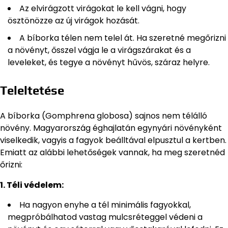
Az elvirágzott virágokat le kell vágni, hogy
ösztönözze az új virágok hozását.
A bíborka télen nem telel át. Ha szeretné megőrizni
a növényt, ősszel vágja le a virágszárakat és a
leveleket, és tegye a növényt hűvös, száraz helyre.
Teleltetése
A bíborka (Gomphrena globosa) sajnos nem télálló
növény. Magyarország éghajlatán egynyári növényként
viselkedik, vagyis a fagyok beálltával elpusztul a kertben.
Emiatt az alábbi lehetőségek vannak, ha meg szeretnéd
őrizni:
1. Téli védelem:
Ha nagyon enyhe a tél minimális fagyokkal,
megpróbálhatod vastag mulcsréteggel védeni a