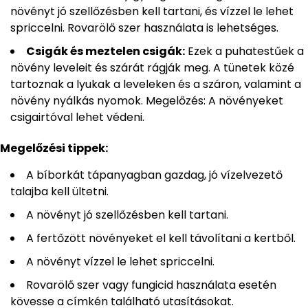
növényt jó szellőzésben kell tartani, és vízzel le lehet
spriccelni. Rovarölő szer használata is lehetséges.
Csigák és meztelen csigák:
Ezek a puhatestűek a
növény leveleit és szárát rágják meg. A tünetek közé
tartoznak a lyukak a leveleken és a száron, valamint a
növény nyálkás nyomok. Megelőzés: A növényeket
csigairtóval lehet védeni.
Megelőzési tippek:
A bíborkát tápanyagban gazdag, jó vízelvezető
talajba kell ültetni.
A növényt jó szellőzésben kell tartani.
A fertőzött növényeket el kell távolítani a kertből.
A növényt vízzel le lehet spriccelni.
Rovarölő szer vagy fungicid használata esetén
kövesse a címkén található utasításokat.