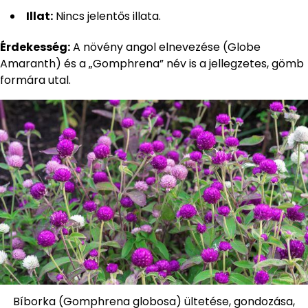
Illat:
Nincs jelentős illata.
Érdekesség:
A növény angol elnevezése (Globe
Amaranth) és a „Gomphrena” név is a jellegzetes, gömb
formára utal.
Bíborka (Gomphrena globosa) ültetése, gondozása,