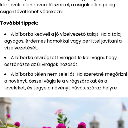
kártevők ellen rovarölő szerrel, a csigák ellen pedig
csigairtóval lehet védekezni.
További tippek:
A bíborka kedveli a jó vízelvezető talajt. Ha a talaj
agyagos, érdemes homokkal vagy perlittel javítani a
vízelvezetését.
A bíborka elvirágzott virágait le kell vágni, hogy
ösztönözze az új virágok hozását.
A bíborka télen nem telel át. Ha szeretné megőrizni
a növényt, ősszel vágja le a virágszárakat és a
leveleket, és tegye a növényt hűvös, száraz helyre.