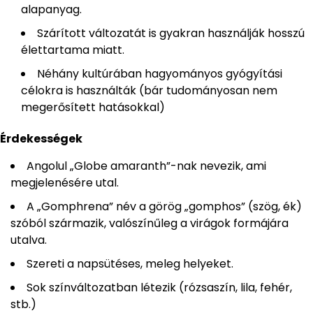
alapanyag.
Szárított változatát is gyakran használják hosszú
élettartama miatt.
Néhány kultúrában hagyományos gyógyítási
célokra is használták (bár tudományosan nem
megerősített hatásokkal)
Érdekességek
Angolul „Globe amaranth”-nak nevezik, ami
megjelenésére utal.
A „Gomphrena” név a görög „gomphos” (szög, ék)
szóból származik, valószínűleg a virágok formájára
utalva.
Szereti a napsütéses, meleg helyeket.
Sok színváltozatban létezik (rózsaszín, lila, fehér,
stb.)