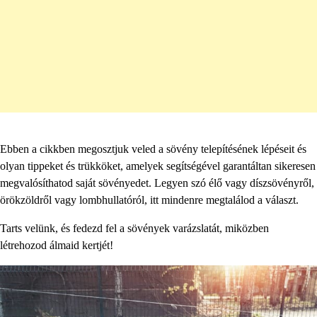
Ebben a cikkben megosztjuk veled a sövény telepítésének lépéseit és
olyan tippeket és trükköket, amelyek segítségével garantáltan sikeresen
megvalósíthatod saját sövényedet. Legyen szó élő vagy díszsövényről,
örökzöldről vagy lombhullatóról, itt mindenre megtalálod a választ.
Tarts velünk, és fedezd fel a sövények varázslatát, miközben
létrehozod álmaid kertjét!