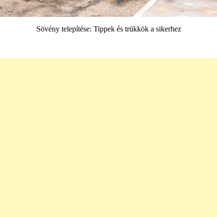
Sövény telepítése: Tippek és trükkök a sikerhez