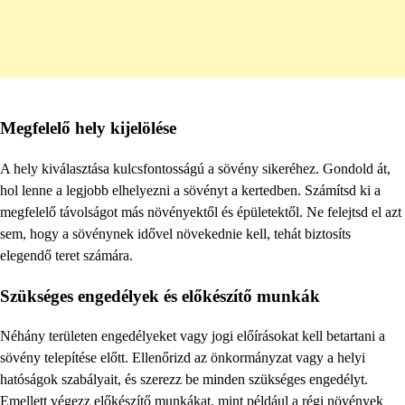
Megfelelő hely kijelölése
A hely kiválasztása kulcsfontosságú a sövény sikeréhez. Gondold át,
hol lenne a legjobb elhelyezni a sövényt a kertedben. Számítsd ki a
megfelelő távolságot más növényektől és épületektől. Ne felejtsd el azt
sem, hogy a sövénynek idővel növekednie kell, tehát biztosíts
elegendő teret számára.
Szükséges engedélyek és előkészítő munkák
Néhány területen engedélyeket vagy jogi előírásokat kell betartani a
sövény telepítése előtt. Ellenőrizd az önkormányzat vagy a helyi
hatóságok szabályait, és szerezz be minden szükséges engedélyt.
Emellett végezz előkészítő munkákat, mint például a régi növények