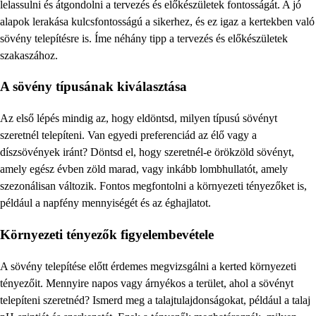
lelassulni és átgondolni a tervezés és előkészületek fontosságát. A jó
alapok lerakása kulcsfontosságú a sikerhez, és ez igaz a kertekben való
sövény telepítésre is. Íme néhány tipp a tervezés és előkészületek
szakaszához.
A sövény típusának kiválasztása
Az első lépés mindig az, hogy eldöntsd, milyen típusú sövényt
szeretnél telepíteni. Van egyedi preferenciád az élő vagy a
díszsövények iránt? Döntsd el, hogy szeretnél-e örökzöld sövényt,
amely egész évben zöld marad, vagy inkább lombhullatót, amely
szezonálisan változik. Fontos megfontolni a környezeti tényezőket is,
például a napfény mennyiségét és az éghajlatot.
Környezeti tényezők figyelembevétele
A sövény telepítése előtt érdemes megvizsgálni a kerted környezeti
tényezőit. Mennyire napos vagy árnyékos a terület, ahol a sövényt
telepíteni szeretnéd? Ismerd meg a talajtulajdonságokat, például a talaj