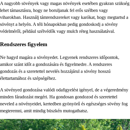
A nagyobb sövények vagy magas növények esetében gyakran szükség
lehet támasztásra, hogy ne boruljanak fel erős szélben vagy
viharokban. Használj támrendszereket vagy karókat, hogy megtartsd a
sövényt a helyén. A téli hónapokban pedig gondoskodj a sövény
védelméről, például szélvédők vagy mulch réteg használatával.
Rendszeres figyelem
Ne hagyd magára a sövényedet. Legyenek rendszeres időpontok,
amikor szánt időt a gondozására és figyelmedre. A rendszeres
gondozás és a szeretettel nevelés hozzájárul a sövény hosszú
élettartamához és szépségéhez.
A sövényed gondozása valódi odafigyelést igényel, de a végeredmény
minden fáradozást megéri. Ha gondosan gondozod és szeretettel
neveled a növényeidet, kertedben gyönyörű és egészséges sövény fog
megteremni, amit mindig büszkén mutogathatsz.