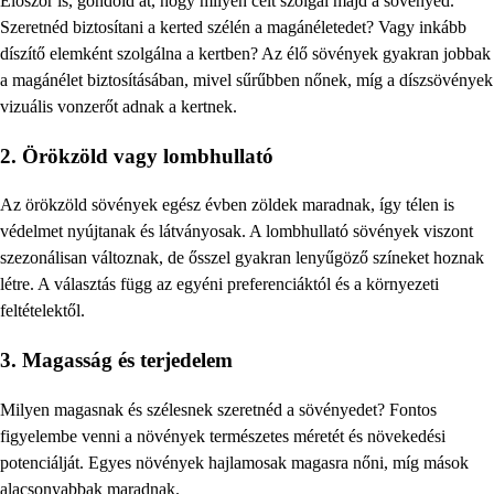
Először is, gondold át, hogy milyen célt szolgál majd a sövényed.
Szeretnéd biztosítani a kerted szélén a magánéletedet? Vagy inkább
díszítő elemként szolgálna a kertben? Az élő sövények gyakran jobbak
a magánélet biztosításában, mivel sűrűbben nőnek, míg a díszsövények
vizuális vonzerőt adnak a kertnek.
2. Örökzöld vagy lombhullató
Az örökzöld sövények egész évben zöldek maradnak, így télen is
védelmet nyújtanak és látványosak. A lombhullató sövények viszont
szezonálisan változnak, de ősszel gyakran lenyűgöző színeket hoznak
létre. A választás függ az egyéni preferenciáktól és a környezeti
feltételektől.
3. Magasság és terjedelem
Milyen magasnak és szélesnek szeretnéd a sövényedet? Fontos
figyelembe venni a növények természetes méretét és növekedési
potenciálját. Egyes növények hajlamosak magasra nőni, míg mások
alacsonyabbak maradnak.