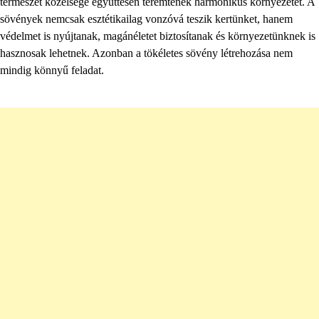
természet közelsége együttesen teremtenek harmonikus környezetet. A
sövények nemcsak esztétikailag vonzóvá teszik kertünket, hanem
védelmet is nyújtanak, magánéletet biztosítanak és környezetünknek is
hasznosak lehetnek. Azonban a tökéletes sövény létrehozása nem
mindig könnyű feladat.