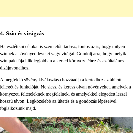
4. Szín és virágzás
Ha esztétikai célokat is szem előtt tartasz, fontos az is, hogy milyen
színűek a sövényed levelei vagy virágai. Gondolj arra, hogy melyik
szín palettája illik legjobban a kerted környezetéhez és az általános
dizájnvonalhoz.
A megfelelő sövény kiválasztása hozzáadja a kertedhez az áhított
jellegét és funkcióját. Ne siess, és keress olyan növényeket, amelyek a
környezeti feltételeknek megfelelnek, és amelyekkel elégedett leszel
hosszú távon. Legközelebb az ültetés és a gondozás lépéseivel
foglalkozunk majd.