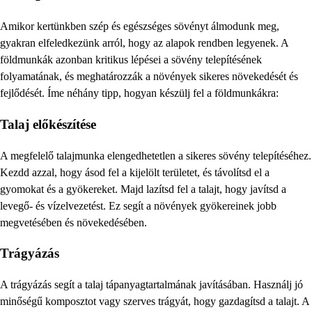
Amikor kertünkben szép és egészséges sövényt álmodunk meg,
gyakran elfeledkezünk arról, hogy az alapok rendben legyenek. A
földmunkák azonban kritikus lépései a sövény telepítésének
folyamatának, és meghatározzák a növények sikeres növekedését és
fejlődését. Íme néhány tipp, hogyan készülj fel a földmunkákra:
Talaj előkészítése
A megfelelő talajmunka elengedhetetlen a sikeres sövény telepítéséhez.
Kezdd azzal, hogy ásod fel a kijelölt területet, és távolítsd el a
gyomokat és a gyökereket. Majd lazítsd fel a talajt, hogy javítsd a
levegő- és vízelvezetést. Ez segít a növények gyökereinek jobb
megvetésében és növekedésében.
Trágyázás
A trágyázás segít a talaj tápanyagtartalmának javításában. Használj jó
minőségű komposztot vagy szerves trágyát, hogy gazdagítsd a talajt. A