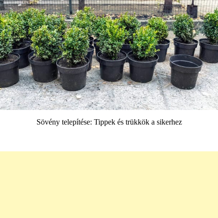
Sövény telepítése: Tippek és trükkök a sikerhez