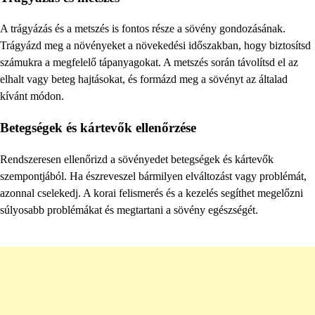
A trágyázás és a metszés is fontos része a sövény gondozásának.
Trágyázd meg a növényeket a növekedési időszakban, hogy biztosítsd
számukra a megfelelő tápanyagokat. A metszés során távolítsd el az
elhalt vagy beteg hajtásokat, és formázd meg a sövényt az általad
kívánt módon.
Betegségek és kártevők ellenőrzése
Rendszeresen ellenőrizd a sövényedet betegségek és kártevők
szempontjából. Ha észreveszel bármilyen elváltozást vagy problémát,
azonnal cselekedj. A korai felismerés és a kezelés segíthet megelőzni
súlyosabb problémákat és megtartani a sövény egészségét.