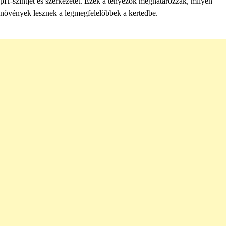
pH-szintjét és szerkezetét. Ezek a tényezők meghatározzák, milyen
növények lesznek a legmegfelelőbbek a kertedbe.