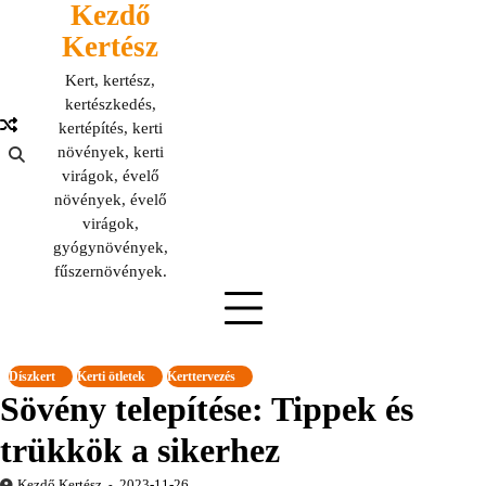
Kezdő
Skip
to
Kertész
content
Kert, kertész,
kertészkedés,
kertépítés, kerti
növények, kerti
virágok, évelő
növények, évelő
virágok,
gyógynövények,
fűszernövények.
Díszkert
Kerti ötletek
Kerttervezés
Sövény telepítése: Tippek és
trükkök a sikerhez
Kezdő Kertész
2023-11-26