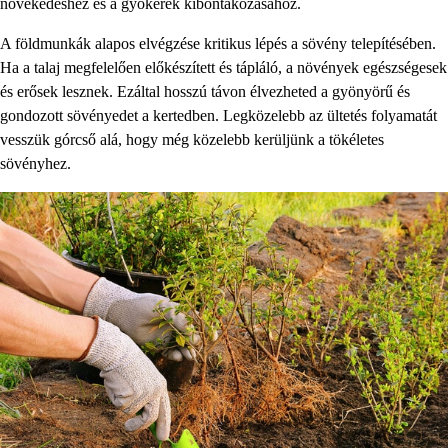
növekedéshez és a gyökerek kibontakozásához.
A földmunkák alapos elvégzése kritikus lépés a sövény telepítésében.
Ha a talaj megfelelően előkészített és tápláló, a növények egészségesek
és erősek lesznek. Ezáltal hosszú távon élvezheted a gyönyörű és
gondozott sövényedet a kertedben. Legközelebb az ültetés folyamatát
vesszük górcső alá, hogy még közelebb kerüljünk a tökéletes
sövényhez.