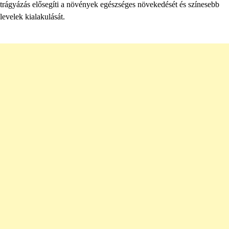
trágyázás elősegíti a növények egészséges növekedését és színesebb
levelek kialakulását.