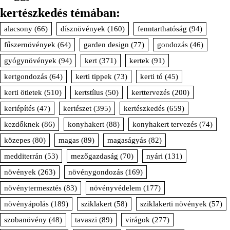
kertészkedés témában:
alacsony
(66)
dísznövények
(160)
fenntarthatóság
(94)
fűszernövények
(64)
garden design
(77)
gondozás
(46)
gyógynövények
(94)
kert
(371)
kertek
(91)
kertgondozás
(64)
kerti tippek
(73)
kerti tó
(45)
kerti ötletek
(510)
kertstílus
(50)
kerttervezés
(200)
kertépítés
(47)
kertészet
(395)
kertészkedés
(659)
kezdőknek
(86)
konyhakert
(88)
konyhakert tervezés
(74)
közepes
(80)
magas
(89)
magaságyás
(82)
medditerrán
(53)
mezőgazdaság
(70)
nyári
(131)
növények
(263)
növénygondozás
(169)
növénytermesztés
(83)
növényvédelem
(177)
növényápolás
(189)
sziklakert
(58)
sziklakerti növények
(57)
szobanövény
(48)
tavaszi
(89)
virágok
(277)