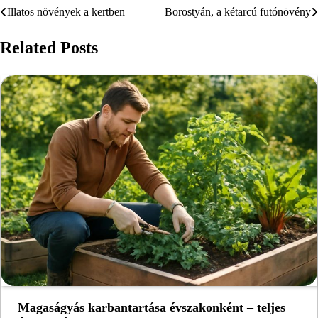
Illatos növények a kertben
Borostyán, a kétarcú futónövény
Bejegyzés
navigáció
Related Posts
Magaságyás karbantartása évszakonként – teljes