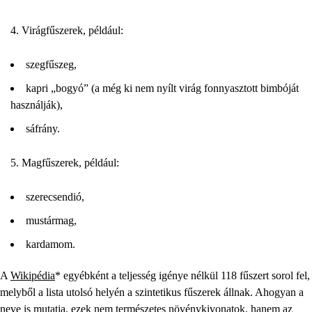
Virágfűszerek, például:
szegfűszeg,
kapri „bogyó” (a még ki nem nyílt virág fonnyasztott bimbóját
használják),
sáfrány.
Magfűszerek, például:
szerecsendió,
mustármag,
kardamom.
A
Wikipédia
* egyébként a teljesség igénye nélkül 118 fűszert sorol fel,
melyből a lista utolsó helyén a szintetikus fűszerek állnak. Ahogyan a
neve is mutatja, ezek nem természetes növénykivonatok, hanem az