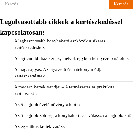
Keresés:
Legolvasottabb cikkek a kertészkedéssel
kapcsolatosan:
A leghasznosabb konyhakerti eszközök a sikeres
kertészkedéshez
A legtrendibb házikertek, melyek egyben környezetbarátok is
A magaságyás: Az egyszerű és hatékony módja a
kertészkedésnek
A modern kertek trendjei – A természetes és praktikus
kerttervezés
Az 5 legjobb évelő növény a kertbe
Az 5 legjobb zöldség a konyhakertbe – válassza a legjobbakat!
Az egzotikus kertek varázsa