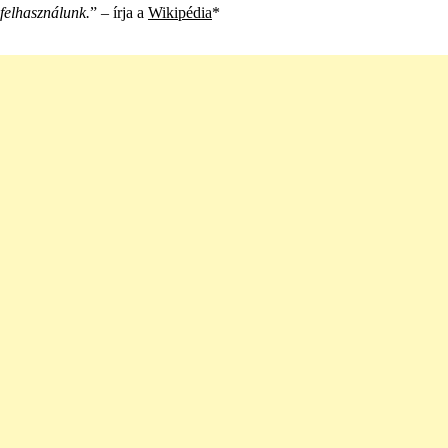
felhasználunk.
” – írja a
Wikipédia
*