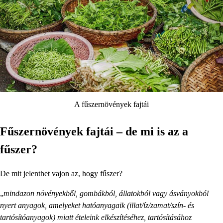
A fűszernövények fajtái
Fűszernövények fajtái – de mi is az a
fűszer?
De mit jelenthet vajon az, hogy fűszer?
„
mindazon növényekből, gombákból, állatokból vagy ásványokból
nyert anyagok, amelyeket hatóanyagaik (illat/íz/zamat/szín- és
tartósítóanyagok) miatt ételeink elkészítéséhez, tartósításához