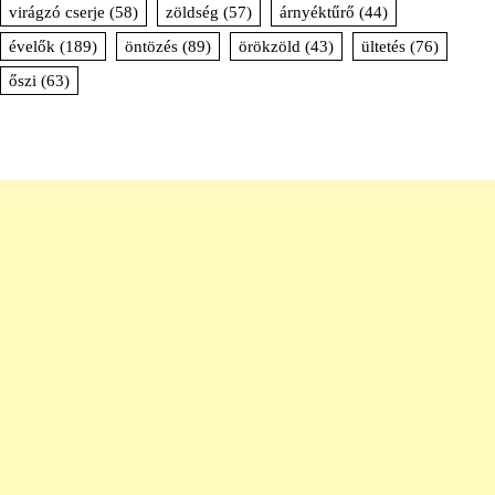
virágzó cserje
(58)
zöldség
(57)
árnyéktűrő
(44)
évelők
(189)
öntözés
(89)
örökzöld
(43)
ültetés
(76)
őszi
(63)