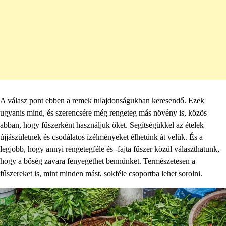
A válasz pont ebben a remek tulajdonságukban keresendő. Ezek
ugyanis mind, és szerencsére még rengeteg más növény is, közös
abban, hogy fűszerként használjuk őket. Segítségükkel az ételek
újjászületnek és csodálatos ízélményeket élhetünk át velük. És a
legjobb, hogy annyi rengetegféle és -fajta fűszer közül választhatunk,
hogy a bőség zavara fenyegethet bennünket. Természetesen a
fűszereket is, mint minden mást, sokféle csoportba lehet sorolni.