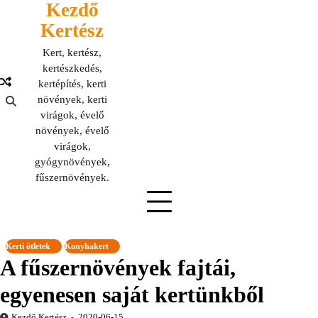
Kezdő
Skip
to
Kertész
content
Kert, kertész,
kertészkedés,
kertépítés, kerti
növények, kerti
virágok, évelő
növények, évelő
virágok,
gyógynövények,
fűszernövények.
Kerti ötletek
Konyhakert
A fűszernövények fajtái,
egyenesen saját kertünkből
Kezdő Kertész
2020-06-15