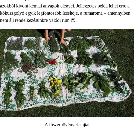
azokból kivont kémiai anyagok elegyei. Jellegzetes példa lehet erre a
kókuszgolyó egyik legfontosabb ízesítője, a rumaroma – amennyiben
nem áll rendelkezésünkre valódi rum 😉
A fűszernövények fajtái