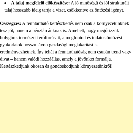
A talaj megfelelő előkészítése:
A jó minőségű és jól strukturált
talaj hosszabb ideig tartja a vizet, csökkentve az öntözési igényt.
Összegzés:
A fenntartható kertészkedés nem csak a környezetünknek
tesz jót, hanem a pénztárcánknak is. Amellett, hogy megőrizzük
bolygónk természeti erőforrásait, a megfontolt és tudatos öntözési
gyakorlatok hosszú távon gazdasági megtakarítást is
eredményezhetnek. Így tehát a fenntarthatóság nem csupán trend vagy
divat – hanem valódi hozzáállás, amely a jövőnket formálja.
Kertészkedjünk okosan és gondoskodjunk környezetünkről!