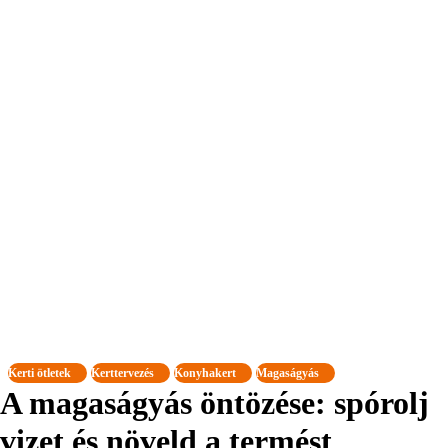
Kerti ötletek
Kerttervezés
Konyhakert
Magaságyás
A magaságyás öntözése: spórolj
vizet és növeld a termést