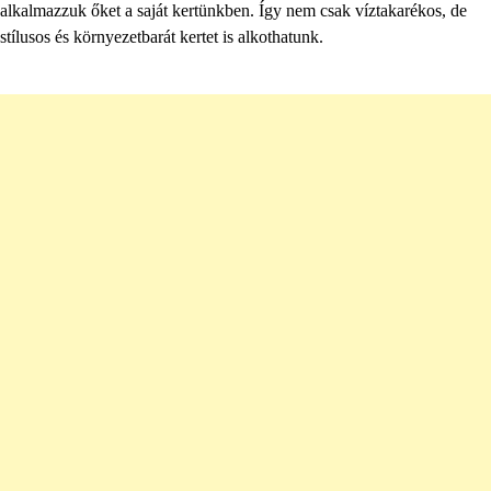
alkalmazzuk őket a saját kertünkben. Így nem csak víztakarékos, de
stílusos és környezetbarát kertet is alkothatunk.