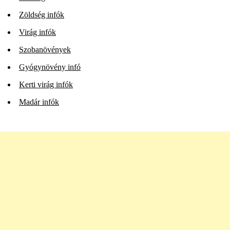
Zöldség infók
Virág infók
Szobanövények
Gyógynövény infó
Kerti virág infók
Madár infók