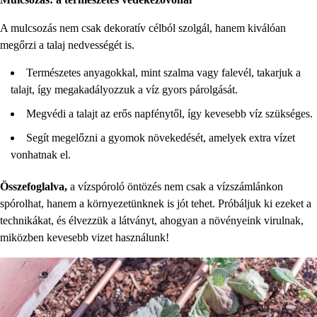
A mulcsozás nem csak dekoratív célból szolgál, hanem kiválóan
megőrzi a talaj nedvességét is.
Természetes anyagokkal, mint szalma vagy falevél, takarjuk a
talajt, így megakadályozzuk a víz gyors párolgását.
Megvédi a talajt az erős napfénytől, így kevesebb víz szükséges.
Segít megelőzni a gyomok növekedését, amelyek extra vízet
vonhatnak el.
Összefoglalva,
a vízspóroló öntözés nem csak a vízszámlánkon
spórolhat, hanem a környezetünknek is jót tehet. Próbáljuk ki ezeket a
technikákat, és élvezzük a látványt, ahogyan a növényeink virulnak,
miközben kevesebb vizet használunk!