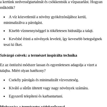
a kertünk nedvességtartalmát és csökkentsük a vízpazarlást. Hogyan
működik?
A víz közvetlenül a növény gyökérzónájához kerül,
minimalizálva a párolgást.
Kisebb vízmennyiséggel is tökéletesen hidratálja a talajt.
Kevésbé érinti a növények leveleit, így kevesebb betegségnek
teszi ki őket.
Szivárgó csövek: a természet inspirálta technika
Ez az öntözési módszer lassan és egyenletesen adagolja a vizet a
talajba. Miért olyan hatékony?
Csekély párolgás és minimalizált vízveszteség.
Kiváló a sűrűn ültetett vagy nagy növények számára.
Egyszerű telepíteni és karbantartani.
Mulcsozás: a természetes védekezővonal