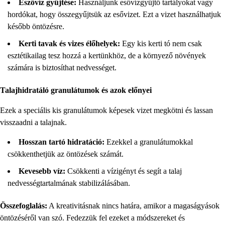
Eszővíz gyűjtése:
Használjunk esővízgyűjtő tartályokat vagy
hordókat, hogy összegyűjtsük az esővizet. Ezt a vizet használhatjuk
később öntözésre.
Kerti tavak és vizes élőhelyek:
Egy kis kerti tó nem csak
esztétikailag tesz hozzá a kertünkhöz, de a környező növények
számára is biztosíthat nedvességet.
Talajhidratáló granulátumok és azok előnyei
Ezek a speciális kis granulátumok képesek vizet megkötni és lassan
visszaadni a talajnak.
Hosszan tartó hidratáció:
Ezekkel a granulátumokkal
csökkenthetjük az öntözések számát.
Kevesebb víz:
Csökkenti a vízigényt és segít a talaj
nedvességtartalmának stabilizálásában.
Összefoglalás:
A kreativitásnak nincs határa, amikor a magaságyások
öntözéséről van szó. Fedezzük fel ezeket a módszereket és