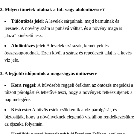
2. Milyen tünetek utalnak a túl- vagy alulöntözésre?
Túlöntözés jelei:
A levelek sárgulnak, majd barnulnak és
leesnek. A növény szára is puhává válhat, és a növény maga is
„laza” kinézetű lesz.
Alulöntözés jelei:
A levelek szárazak, kemények és
összezsugorodnak. Ezen kívül a száraz és repedezett talaj is a kevés
víz jele.
3. A legjobb időpontok a magaságyás öntözésére
Kora reggel:
A hűvösebb reggeli órákban az öntözés megelőzi a
túlzott párolgást és lehetővé teszi, hogy a növények felkészüljenek a
nap melegére.
Késő este:
A hűvös esték csökkentik a víz párolgását, és
biztosítják, hogy a növényeknek elegendő víz álljon rendelkezésükre
az éjszaka folyamán.