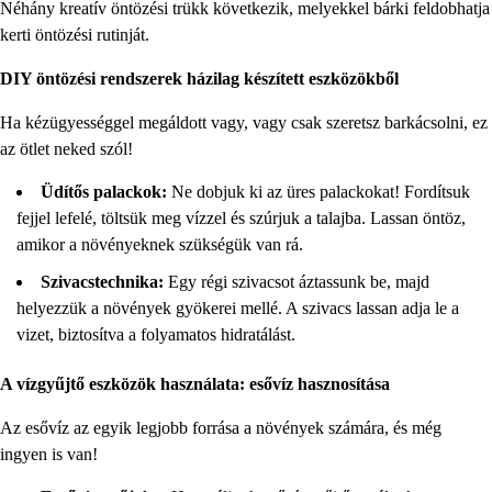
Néhány kreatív öntözési trükk következik, melyekkel bárki feldobhatja
kerti öntözési rutinját.
DIY öntözési rendszerek házilag készített eszközökből
Ha kézügyességgel megáldott vagy, vagy csak szeretsz barkácsolni, ez
az ötlet neked szól!
Üdítős palackok:
Ne dobjuk ki az üres palackokat! Fordítsuk
fejjel lefelé, töltsük meg vízzel és szúrjuk a talajba. Lassan öntöz,
amikor a növényeknek szükségük van rá.
Szivacstechnika:
Egy régi szivacsot áztassunk be, majd
helyezzük a növények gyökerei mellé. A szivacs lassan adja le a
vizet, biztosítva a folyamatos hidratálást.
A vízgyűjtő eszközök használata: esővíz hasznosítása
Az esővíz az egyik legjobb forrása a növények számára, és még
ingyen is van!