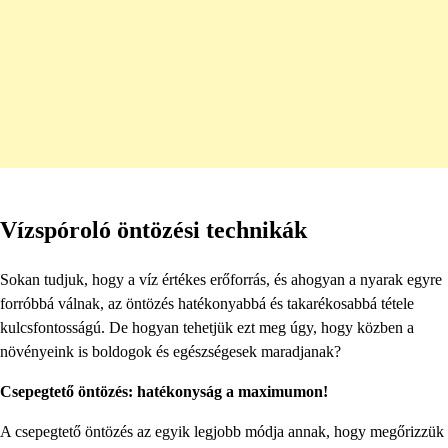
Vízspóroló öntözési technikák
Sokan tudjuk, hogy a víz értékes erőforrás, és ahogyan a nyarak egyre
forróbbá válnak, az öntözés hatékonyabbá és takarékosabbá tétele
kulcsfontosságú. De hogyan tehetjük ezt meg úgy, hogy közben a
növényeink is boldogok és egészségesek maradjanak?
Csepegtető öntözés: hatékonyság a maximumon!
A csepegtető öntözés az egyik legjobb módja annak, hogy megőrizzük