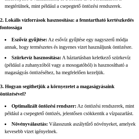
megtérülnek, mint például a csepegtető öntözési rendszerek.
2. Lokális vízforrások hasznosítása: a fenntartható kertészkedés
fontossága
Eszővíz gyűjtése:
Az esővíz gyűjtése egy nagyszerű módja
annak, hogy természetes és ingyenes vizet használjunk öntözésre.
Szürkevíz hasznosítása:
A háztartásban keletkező szürkevíz
(például a zuhanyzóból vagy a mosogatóból) is hasznosítható a
magaságyás öntözéséhez, ha megfelelően kezeljük.
3. Hogyan segíthetjük a környezetet a magaságyásaink
öntözésével?
Optimalizált öntözési rendszer:
Az öntözési rendszerek, mint
például a csepegtető öntözés, jelentősen csökkentik a vízpazarlást.
Növényválasztás:
Válasszunk aszálytűrő növényeket, amelyek
kevesebb vizet igényelnek.