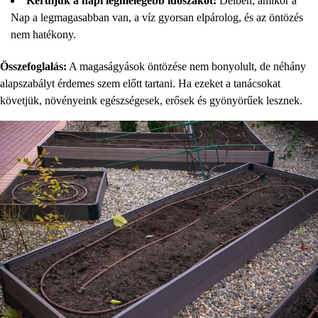
Kerüljük a napi legmelegebb időszakot:
Délben, amikor a
Nap a legmagasabban van, a víz gyorsan elpárolog, és az öntözés
nem hatékony.
Összefoglalás:
A magaságyások öntözése nem bonyolult, de néhány
alapszabályt érdemes szem előtt tartani. Ha ezeket a tanácsokat
követjük, növényeink egészségesek, erősek és gyönyörűek lesznek.