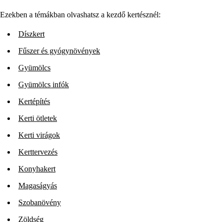
Ezekben a témákban olvashatsz a kezdő kertésznél:
Díszkert
Fűszer és gyógynövények
Gyümölcs
Gyümölcs infók
Kertépítés
Kerti ötletek
Kerti virágok
Kerttervezés
Konyhakert
Magaságyás
Szobanövény
Zöldség