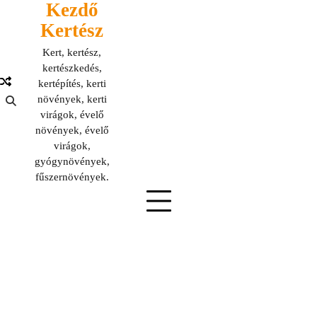
Kezdő
Skip
to
Kertész
content
Kert, kertész,
kertészkedés,
kertépítés, kerti
növények, kerti
virágok, évelő
növények, évelő
virágok,
gyógynövények,
fűszernövények.