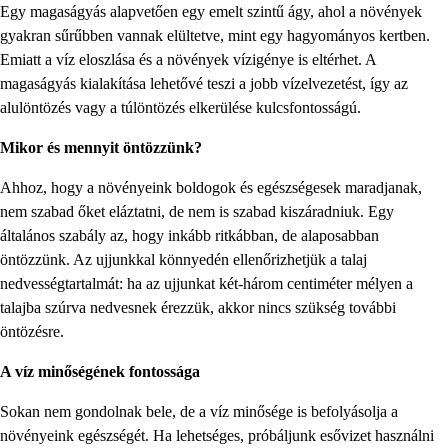
Egy magaságyás alapvetően egy emelt szintű ágy, ahol a növények
gyakran sűrűbben vannak elültetve, mint egy hagyományos kertben.
Emiatt a víz eloszlása és a növények vízigénye is eltérhet. A
magaságyás kialakítása lehetővé teszi a jobb vízelvezetést, így az
alulöntözés vagy a túlöntözés elkerülése kulcsfontosságú.
Mikor és mennyit öntözzünk?
Ahhoz, hogy a növényeink boldogok és egészségesek maradjanak,
nem szabad őket eláztatni, de nem is szabad kiszáradniuk. Egy
általános szabály az, hogy inkább ritkábban, de alaposabban
öntözzünk. Az ujjunkkal könnyedén ellenőrizhetjük a talaj
nedvességtartalmát: ha az ujjunkat két-három centiméter mélyen a
talajba szúrva nedvesnek érezzük, akkor nincs szükség további
öntözésre.
A víz minőségének fontossága
Sokan nem gondolnak bele, de a víz minősége is befolyásolja a
növényeink egészségét. Ha lehetséges, próbáljunk esővizet használni